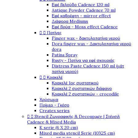
Εφέ βελούδο Cadence 120 ml
Antique Powder Cadence 70 ml
Εφέ καθρέφτη - mirror effect
Διάφορα Mediums
Εφέ βρύα - Moss effect Cadence


Πατίνες
Finger wax - δακτυλοπατίνα νερού
Dora finger wax - Δακτυλοπατίνα νερού
dora
Patina Spray
Rusty - Πατίνα για εφέ σκουριάς
Distress Paste Cadence 150 ml (μάτ
πατίνα νερού)


Κρακελέ
Κρακελέ 1ος συστατικού
Κρακελέ 2 συστατικών διάφανο
Κρακελέ 2 συστατικών - crocodile
Χρύσωμα
Πρίμερ - Γκέσο
Createx series


Stencil Ζωγραφικής & Decoupage | Στένσιλ
Cadence & Mixed Media
K serie (6 X 20 cm)
Mixed media stencil Serie (10X25 cm)