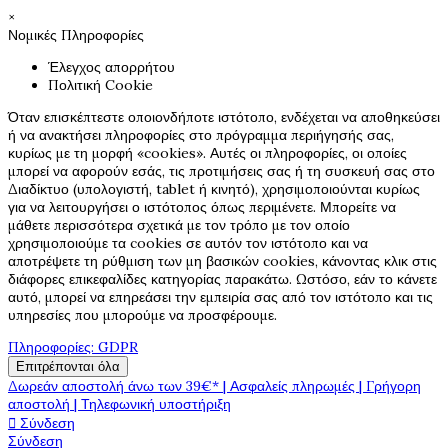
×
Νομικές Πληροφορίες
Έλεγχος απορρήτου
Πολιτική Cookie
Όταν επισκέπτεστε οποιονδήποτε ιστότοπο, ενδέχεται να αποθηκεύσει
ή να ανακτήσει πληροφορίες στο πρόγραμμα περιήγησής σας,
κυρίως με τη μορφή «cookies». Αυτές οι πληροφορίες, οι οποίες
μπορεί να αφορούν εσάς, τις προτιμήσεις σας ή τη συσκευή σας στο
Διαδίκτυο (υπολογιστή, tablet ή κινητό), χρησιμοποιούνται κυρίως
για να λειτουργήσει ο ιστότοπος όπως περιμένετε. Μπορείτε να
μάθετε περισσότερα σχετικά με τον τρόπο με τον οποίο
χρησιμοποιούμε τα cookies σε αυτόν τον ιστότοπο και να
αποτρέψετε τη ρύθμιση των μη βασικών cookies, κάνοντας κλικ στις
διάφορες επικεφαλίδες κατηγορίας παρακάτω. Ωστόσο, εάν το κάνετε
αυτό, μπορεί να επηρεάσει την εμπειρία σας από τον ιστότοπο και τις
υπηρεσίες που μπορούμε να προσφέρουμε.
Πληροφορίες: GDPR
Επιτρέπονται όλα
Δωρεάν αποστολή άνω των 39€* | Ασφαλείς πληρωμές | Γρήγορη
αποστολή | Τηλεφωνική υποστήριξη

Σύνδεση
Σύνδεση