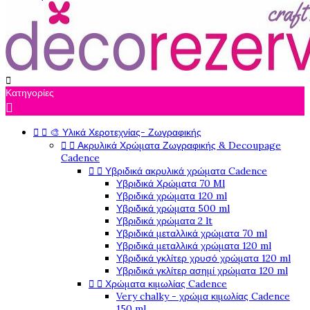

Κατηγορίες



🎨 Υλικά Χεροτεχνίας- Ζωγραφικής


Ακρυλικά Χρώματα Ζωγραφικής & Decoupage
Cadence


Υβριδικά ακρυλικά χρώματα Cadence
Υβριδικά Χρώματα 70 Ml
Υβριδικά χρώματα 120 ml
Υβριδικά χρώματα 500 ml
Υβριδικά χρώματα 2 lt
Υβριδικά μεταλλικά χρώματα 70 ml
Υβριδικά μεταλλικά χρώματα 120 ml
Υβριδικά γκλίτερ χρυσό χρώματα 120 ml
Υβριδικά γκλίτερ ασημί χρώματα 120 ml


Χρώματα κιμωλίας Cadence
Very chalky - χρώμα κιμωλίας Cadence
150 ml