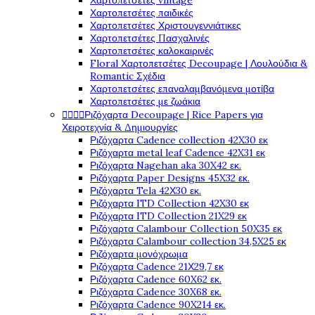
Χαρτοπετσέτες vintage
Χαρτοπετσέτες παιδικές
Χαρτοπετσέτες Χριστουγεννιάτικες
Χαρτοπετσέτες Πασχαλινές
Χαρτοπετσέτες καλοκαιρινές
Floral Χαρτοπετσέτες Decoupage | Λουλούδια &
Romantic Σχέδια
Χαρτοπετσέτες επαναλαμβανόμενα μοτίβα
Χαρτοπετσέτες με ζωάκια




Ριζόχαρτα Decoupage | Rice Papers για
Χειροτεχνία & Δημιουργίες
Ριζόχαρτα Cadence collection 42X30 εκ
Ριζόχαρτα metal leaf Cadence 42X31 εκ
Ριζόχαρτα Nagehan aka 30X42 εκ.
Ριζόχαρτα Paper Designs 45X32 εκ.
Ριζόχαρτα Tela 42Χ30 εκ.
Ριζόχαρτα ITD Collection 42X30 εκ
Ριζόχαρτα ITD Collection 21X29 εκ
Ριζόχαρτα Calambour Collection 50X35 εκ
Ριζόχαρτα Calambour collection 34,5X25 εκ
Ριζόχαρτα μονόχρωμα
Ριζόχαρτα Cadence 21Χ29,7 εκ
Ριζόχαρτα Cadence 60X62 εκ.
Ριζόχαρτα Cadence 30X68 εκ.
Ριζόχαρτα Cadence 90X214 εκ.