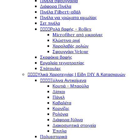
Πινέλα σφουγγάρια
Διάφορα Πινέλα
Πινέλα Filbert-οβάλ
Πινέλα για χρώματα κιμωλίας
Σετ πινέλα




Ρολά βαφής - Rollex
Microfiber από μικροίνες
Κλώστινο ριγέ
Χειρολαβές ρολών
Σφουγγάρι Velour
Σκαφάκια βαφής
Εργαλεία τεχνοτροπίας
Σπάτουλες




Υλικά Χειροτεχνίας | Είδη DIY & Κατασκευών




Ξύλινα Αντικείμενα
Κουτιά - Μπαούλα
Δίσκοι
Πάνελ
Καβαλέτα
Κορνίζες
Ρολόγια
Διάφορα ξύλινα
Διακοσμητικά στοιχεία
Έπιπλα
Πολυεστερικά