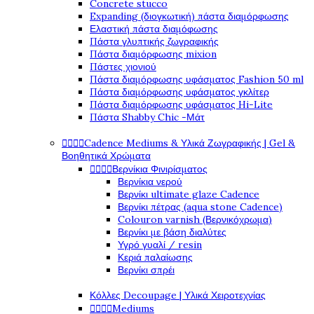
Concrete stucco
Expanding (διογκωτική) πάστα διαμόρφωσης
Ελαστική πάστα διαμόφωσης
Πάστα γλυπτικής ζωγραφικής
Πάστα διαμόρφωσης mixion
Πάστες χιονιού
Πάστα διαμόρφωσης υφάσματος Fashion 50 ml
Πάστα διαμόρφωσης υφάσματος γκλίτερ
Πάστα διαμόρφωσης υφάσματος Hi-Lite
Πάστα Shabby Chic -Μάτ




Cadence Mediums & Υλικά Ζωγραφικής | Gel &
Βοηθητικά Χρώματα




Βερνίκια Φινιρίσματος
Βερνίκια νερού
Βερνίκι ultimate glaze Cadence
Βερνίκι πέτρας (aqua stone Cadence)
Colouron varnish (Βερνικόχρωμα)
Βερνίκι με βάση διαλύτες
Υγρό γυαλί / resin
Κεριά παλαίωσης
Βερνίκι σπρέι
Κόλλες Decoupage | Υλικά Χειροτεχνίας




Mediums