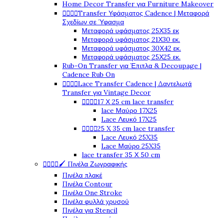
Home Decor Transfer για Furniture Makeover




Transfer Υφάσματος Cadence | Μεταφορά
Σχεδίων σε Ύφασμα
Μεταφορά υφάσματος 25Χ35 εκ
Μεταφορά υφάσματος 21Χ30 εκ.
Μεταφορά υφάσματος 30Χ42 εκ.
Μεταφορά υφάσματος 25Χ25 εκ.
Rub-On Transfer για Έπιπλα & Decoupage |
Cadence Rub On




Lace Transfer Cadence | Δαντελωτά
Transfer για Vintage Decor




17 Χ 25 cm lace transfer
lace Μαύρο 17X25
Lace Λευκό 17X25




25 X 35 cm lace transfer
Lace Λευκό 25X35
Lace Μαύρο 25X35
lace transfer 35 Χ 50 cm




🖌️ Πινέλα Ζωγραφικής
Πινέλα πλακέ
Πινέλα Contour
Πινέλα One Stroke
Πινέλα φυλλά χρυσού
Πινέλα για Stencil