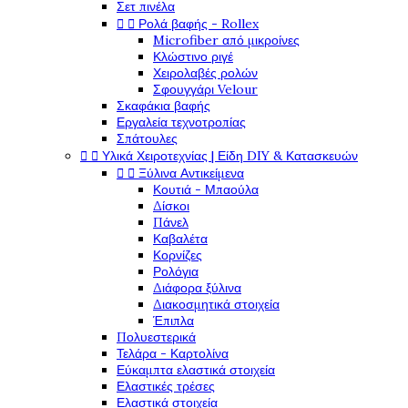
Σετ πινέλα


Ρολά βαφής - Rollex
Microfiber από μικροίνες
Κλώστινο ριγέ
Χειρολαβές ρολών
Σφουγγάρι Velour
Σκαφάκια βαφής
Εργαλεία τεχνοτροπίας
Σπάτουλες


Υλικά Χειροτεχνίας | Είδη DIY & Κατασκευών


Ξύλινα Αντικείμενα
Κουτιά - Μπαούλα
Δίσκοι
Πάνελ
Καβαλέτα
Κορνίζες
Ρολόγια
Διάφορα ξύλινα
Διακοσμητικά στοιχεία
Έπιπλα
Πολυεστερικά
Τελάρα - Καρτολίνα
Εύκαμπτα ελαστικά στοιχεία
Ελαστικές τρέσες
Ελαστικά στοιχεία