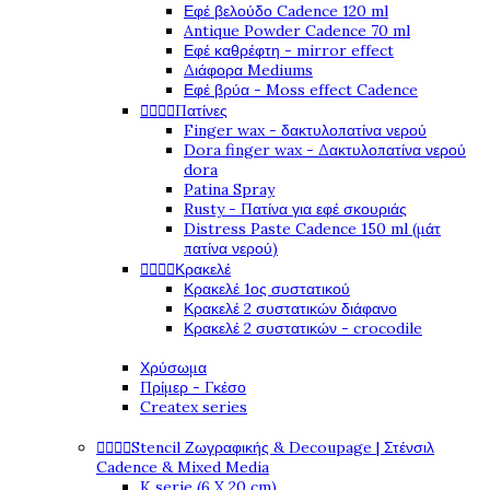
Εφέ βελούδο Cadence 120 ml
Antique Powder Cadence 70 ml
Εφέ καθρέφτη - mirror effect
Διάφορα Mediums
Εφέ βρύα - Moss effect Cadence




Πατίνες
Finger wax - δακτυλοπατίνα νερού
Dora finger wax - Δακτυλοπατίνα νερού
dora
Patina Spray
Rusty - Πατίνα για εφέ σκουριάς
Distress Paste Cadence 150 ml (μάτ
πατίνα νερού)




Κρακελέ
Κρακελέ 1ος συστατικού
Κρακελέ 2 συστατικών διάφανο
Κρακελέ 2 συστατικών - crocodile
Χρύσωμα
Πρίμερ - Γκέσο
Createx series




Stencil Ζωγραφικής & Decoupage | Στένσιλ
Cadence & Mixed Media
K serie (6 X 20 cm)