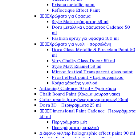
Prisma metallic paint
Reflectique Effect Paint




Χρώματα για ύφασμα
Style Matt υφάσματος 59 ml
Dora μεταλλικά υφάσματος Cadence 50
ml
Fashion spray για ύφασμα 100 ml




Χρώματα για γυαλί - πορσελάνη
Dora Glass Metallic & Porcelain Paint 50
ml
Very Chalky Glass Decor 59 ml
Style Matt Enamel 59 ml
Mirror festival Transparent glass paint
Frost effect paint - Εφέ παγωμένου
Κρέμα χάραξης γυαλιού
Antiquing Cadence 70 ml - Υγρή κάσια
Chalk Board Paint (Χρώμα μαυροπίνακα)
Color pearls (σταγόνες μαργαριταριών) 25ml
Dora 3D - Περιγράμματα 25 ml




Dimensional Paint Cadence- Περιγράμματα
50 ml
Περιγράμματα μάτ
Περιγράμματα μεταλλικά
Διάφανο γκλίτερ holographic effect paint 90 ml