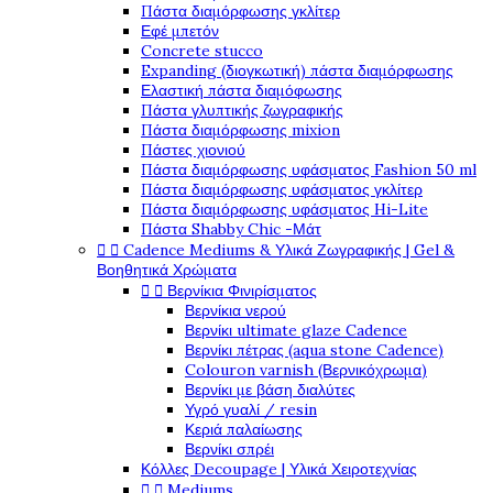
Πάστα διαμόρφωσης γκλίτερ
Εφέ μπετόν
Concrete stucco
Expanding (διογκωτική) πάστα διαμόρφωσης
Ελαστική πάστα διαμόφωσης
Πάστα γλυπτικής ζωγραφικής
Πάστα διαμόρφωσης mixion
Πάστες χιονιού
Πάστα διαμόρφωσης υφάσματος Fashion 50 ml
Πάστα διαμόρφωσης υφάσματος γκλίτερ
Πάστα διαμόρφωσης υφάσματος Hi-Lite
Πάστα Shabby Chic -Μάτ


Cadence Mediums & Υλικά Ζωγραφικής | Gel &
Βοηθητικά Χρώματα


Βερνίκια Φινιρίσματος
Βερνίκια νερού
Βερνίκι ultimate glaze Cadence
Βερνίκι πέτρας (aqua stone Cadence)
Colouron varnish (Βερνικόχρωμα)
Βερνίκι με βάση διαλύτες
Υγρό γυαλί / resin
Κεριά παλαίωσης
Βερνίκι σπρέι
Κόλλες Decoupage | Υλικά Χειροτεχνίας


Mediums