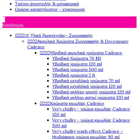
Τρόποι αποστολής & μεταφορικά
Ωράριο καταστήματος - επικοινωνία

Κατάλογος




🎨 Υλικά Χεροτεχνίας- Ζωγραφικής




Ακρυλικά Χρώματα Ζωγραφικής & Decoupage
Cadence




Υβριδικά ακρυλικά χρώματα Cadence
Υβριδικά Χρώματα 70 Ml
Υβριδικά χρώματα 120 ml
Υβριδικά χρώματα 500 ml
Υβριδικά χρώματα 2 lt
Υβριδικά μεταλλικά χρώματα 70 ml
Υβριδικά μεταλλικά χρώματα 120 ml
Υβριδικά γκλίτερ χρυσό χρώματα 120 ml
Υβριδικά γκλίτερ ασημί χρώματα 120 ml




Χρώματα κιμωλίας Cadence
Very chalky - χρώμα κιμωλίας Cadence
150 ml
Very chalky - χρώμα κιμωλίας Cadence
500 ml
Very chalky wash effect Cadence -
Ημιδιάφανο χρώμα κιμωλίας 90 ml