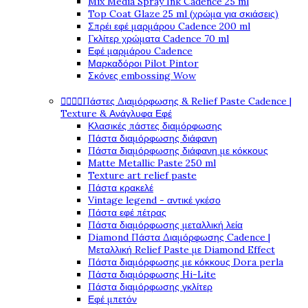
Mix Media Spray Ink Cadence 25 ml
Top Coat Glaze 25 ml (χρώμα για σκιάσεις)
Σπρέι εφέ μαρμάρου Cadence 200 ml
Γκλίτερ χρώματα Cadence 70 ml
Εφέ μαρμάρου Cadence
Μαρκαδόροι Pilot Pintor
Σκόνες embossing Wow




Πάστες Διαμόρφωσης & Relief Paste Cadence |
Texture & Ανάγλυφα Εφέ
Κλασικές πάστες διαμόρφωσης
Πάστα διαμόρφωσης διάφανη
Πάστα διαμόρφωσης διάφανη με κόκκους
Matte Metallic Paste 250 ml
Texture art relief paste
Πάστα κρακελέ
Vintage legend - αντικέ γκέσο
Πάστα εφέ πέτρας
Πάστα διαμόρφωσης μεταλλική λεία
Diamond Πάστα Διαμόρφωσης Cadence |
Μεταλλική Relief Paste με Diamond Effect
Πάστα διαμόρφωσης με κόκκους Dora perla
Πάστα διαμόρφωσης Hi-Lite
Πάστα διαμόρφωσης γκλίτερ
Εφέ μπετόν