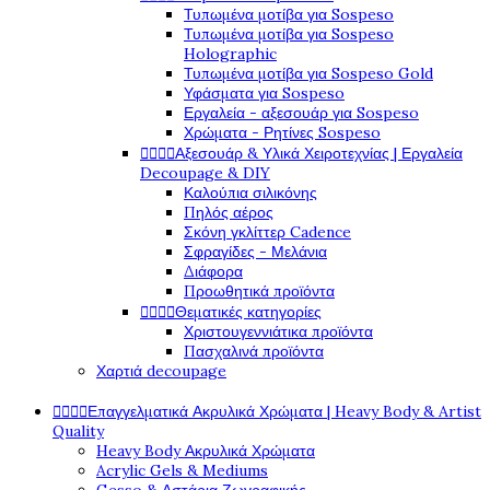
Τυπωμένα μοτίβα για Sospeso
Τυπωμένα μοτίβα για Sospeso
Holographic
Τυπωμένα μοτίβα για Sospeso Gold
Υφάσματα για Sospeso
Εργαλεία - αξεσουάρ για Sospeso
Χρώματα - Ρητίνες Sospeso




Αξεσουάρ & Υλικά Χειροτεχνίας | Εργαλεία
Decoupage & DIY
Καλούπια σιλικόνης
Πηλός αέρος
Σκόνη γκλίττερ Cadence
Σφραγίδες - Μελάνια
Διάφορα
Προωθητικά προϊόντα




Θεματικές κατηγορίες
Χριστουγεννιάτικα προϊόντα
Πασχαλινά προϊόντα
Χαρτιά decoupage




Επαγγελματικά Ακρυλικά Χρώματα | Heavy Body & Artist
Quality
Heavy Body Ακρυλικά Χρώματα
Acrylic Gels & Mediums