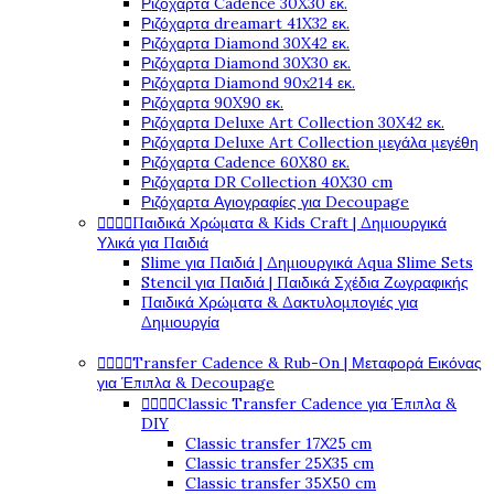
Ριζόχαρτα Cadence 30X30 εκ.
Ριζόχαρτα dreamart 41X32 εκ.
Ριζόχαρτα Diamond 30X42 εκ.
Ριζόχαρτα Diamond 30X30 εκ.
Ριζόχαρτα Diamond 90x214 εκ.
Ριζόχαρτα 90X90 εκ.
Ριζόχαρτα Deluxe Art Collection 30X42 εκ.
Ριζόχαρτα Deluxe Art Collection μεγάλα μεγέθη
Ριζόχαρτα Cadence 60X80 εκ.
Ριζόχαρτα DR Collection 40X30 cm
Ριζόχαρτα Αγιογραφίες για Decoupage




Παιδικά Χρώματα & Kids Craft | Δημιουργικά
Υλικά για Παιδιά
Slime για Παιδιά | Δημιουργικά Aqua Slime Sets
Stencil για Παιδιά | Παιδικά Σχέδια Ζωγραφικής
Παιδικά Χρώματα & Δακτυλομπογιές για
Δημιουργία




Transfer Cadence & Rub-On | Μεταφορά Εικόνας
για Έπιπλα & Decoupage




Classic Transfer Cadence για Έπιπλα &
DIY
Classic transfer 17Χ25 cm
Classic transfer 25Χ35 cm
Classic transfer 35Χ50 cm