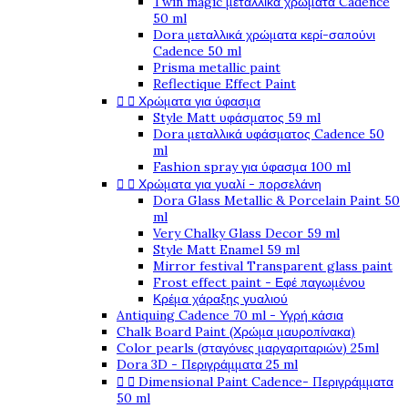
Twin magic μεταλλικά χρώματα Cadence
50 ml
Dora μεταλλικά χρώματα κερί-σαπούνι
Cadence 50 ml
Prisma metallic paint
Reflectique Effect Paint


Χρώματα για ύφασμα
Style Matt υφάσματος 59 ml
Dora μεταλλικά υφάσματος Cadence 50
ml
Fashion spray για ύφασμα 100 ml


Χρώματα για γυαλί - πορσελάνη
Dora Glass Metallic & Porcelain Paint 50
ml
Very Chalky Glass Decor 59 ml
Style Matt Enamel 59 ml
Mirror festival Transparent glass paint
Frost effect paint - Εφέ παγωμένου
Κρέμα χάραξης γυαλιού
Antiquing Cadence 70 ml - Υγρή κάσια
Chalk Board Paint (Χρώμα μαυροπίνακα)
Color pearls (σταγόνες μαργαριταριών) 25ml
Dora 3D - Περιγράμματα 25 ml


Dimensional Paint Cadence- Περιγράμματα
50 ml