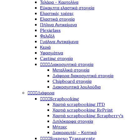
Τελάρα - Καρτολίνα
Εύκαμπτα ελαστικά στοιχεία
Ελαστικές τρέσες
Ελαστικά στοιχεία
Πήλινα Αντικείμενα
Plexiglass
Φελιζόλ
Γυάλινα Αντικείμενα
Κεριά
Υφασμάτινα
Casting στοιχεία




Διακοσμητικά στοιχεία
Μεταλλικά στοιχεία
Διάφορα διακοσμητικά στοιχεία
Chipboard στοιχεία
Διακοσμητικά λουλούδια




Διάφορα




Scrapbooking
Χαρτιά scrapbooking ITD
Χαρτιά scrapbooking RePrint
Χαρτιά scrapbooking Scrapberry's
Διπλόκαρφα στοιχεία
Μήτρες
Διακορευτές - Κοπτικά




Sospeso Trasparente