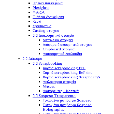
Πήλινα Αντικείμενα
Plexiglass
Φελιζόλ
Γυάλινα Αντικείμενα
Κεριά
Υφασμάτινα
Casting στοιχεία


Διακοσμητικά στοιχεία
Μεταλλικά στοιχεία
Διάφορα διακοσμητικά στοιχεία
Chipboard στοιχεία
Διακοσμητικά λουλούδια


Διάφορα


Scrapbooking
Χαρτιά scrapbooking ITD
Χαρτιά scrapbooking RePrint
Χαρτιά scrapbooking Scrapberry's
Διπλόκαρφα στοιχεία
Μήτρες
Διακορευτές - Κοπτικά


Sospeso Trasparente
Τυπωμένα μοτίβα για Sospeso
Τυπωμένα μοτίβα για Sospeso
Holographic