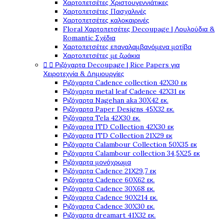
Χαρτοπετσέτες Χριστουγεννιάτικες
Χαρτοπετσέτες Πασχαλινές
Χαρτοπετσέτες καλοκαιρινές
Floral Χαρτοπετσέτες Decoupage | Λουλούδια &
Romantic Σχέδια
Χαρτοπετσέτες επαναλαμβανόμενα μοτίβα
Χαρτοπετσέτες με ζωάκια


Ριζόχαρτα Decoupage | Rice Papers για
Χειροτεχνία & Δημιουργίες
Ριζόχαρτα Cadence collection 42X30 εκ
Ριζόχαρτα metal leaf Cadence 42X31 εκ
Ριζόχαρτα Nagehan aka 30X42 εκ.
Ριζόχαρτα Paper Designs 45X32 εκ.
Ριζόχαρτα Tela 42Χ30 εκ.
Ριζόχαρτα ITD Collection 42X30 εκ
Ριζόχαρτα ITD Collection 21X29 εκ
Ριζόχαρτα Calambour Collection 50X35 εκ
Ριζόχαρτα Calambour collection 34,5X25 εκ
Ριζόχαρτα μονόχρωμα
Ριζόχαρτα Cadence 21Χ29,7 εκ
Ριζόχαρτα Cadence 60X62 εκ.
Ριζόχαρτα Cadence 30X68 εκ.
Ριζόχαρτα Cadence 90X214 εκ.
Ριζόχαρτα Cadence 30X30 εκ.
Ριζόχαρτα dreamart 41X32 εκ.