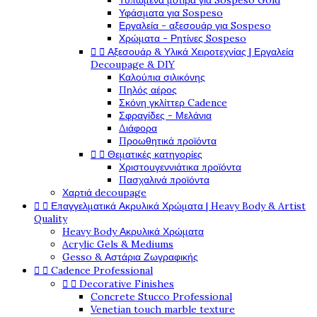
Τυπωμένα μοτίβα για Sospeso Gold
Υφάσματα για Sospeso
Εργαλεία - αξεσουάρ για Sospeso
Χρώματα - Ρητίνες Sospeso


Αξεσουάρ & Υλικά Χειροτεχνίας | Εργαλεία
Decoupage & DIY
Καλούπια σιλικόνης
Πηλός αέρος
Σκόνη γκλίττερ Cadence
Σφραγίδες - Μελάνια
Διάφορα
Προωθητικά προϊόντα


Θεματικές κατηγορίες
Χριστουγεννιάτικα προϊόντα
Πασχαλινά προϊόντα
Χαρτιά decoupage


Επαγγελματικά Ακρυλικά Χρώματα | Heavy Body & Artist
Quality
Heavy Body Ακρυλικά Χρώματα
Acrylic Gels & Mediums
Gesso & Αστάρια Ζωγραφικής


Cadence Professional


Decorative Finishes
Concrete Stucco Professional
Venetian touch marble texture