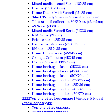
Mixed media stencil Serie (10X25 cm)
D serie (15 X 20 cm)
Home Decor Midi Stencil (25x25 cm)
Siluet Trendy Shadow Stencil (25X25 cm)
Tiles stencil collection 30X30 εκ. (πλακάκια)
AS Serie (21X30)
Mixed media Stencil Serie (21X30 cm)
NBC Serie (21X30)
Private serie (25X35 cm)
Lace serie-Δαντέλα (25 X 35 cm)
BN serie (25 X 35 cm)
Home Decor serie (45X45 cm)
Grunge Collection (45X45 cm)
U serie Stencil (13X57 cm)
Home heritage classic (25X36 cm)
Home heritage classic (45X45 cm)
Home heritage classic (50X70 cm)
Home heritage modern (25X25 cm)
Home heritage modern (25X36 cm)
Home heritage modern (45X45 cm)
Home heritage modern (50X70 cm)




Χαρτοπετσέτες Decoupage | Vintage & Floral
Σχέδια Χειροτεχνίας
Χαρτοπετσέτες διάφορες