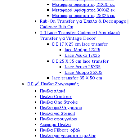
Μεταφορά υφάσματος 21Χ30 εκ.
Μεταφορά υφάσματος 30Χ42 εκ.
Μεταφορά υφάσματος 25Χ25 εκ.
Rub-On Transfer για Έπιπλα & Decoupage |
Cadence Rub On


Lace Transfer Cadence | Δαντελωτά
Transfer για Vintage Decor


17 Χ 25 cm lace transfer
lace Μαύρο 17X25
Lace Λευκό 17X25


25 X 35 cm lace transfer
Lace Λευκό 25X35
Lace Μαύρο 25X35
lace transfer 35 Χ 50 cm


🖌️ Πινέλα Ζωγραφικής
Πινέλα πλακέ
Πινέλα Contour
Πινέλα One Stroke
Πινέλα φυλλά χρυσού
Πινέλα για Stencil
Πινέλα σφουγγάρια
Διάφορα Πινέλα
Πινέλα Filbert-οβάλ
Πινέλα για χρώματα κιμωλίας