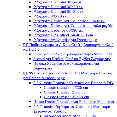
Ριζόχαρτα Diamond 30X42 εκ.
Ριζόχαρτα Diamond 30X30 εκ.
Ριζόχαρτα Diamond 90x214 εκ.
Ριζόχαρτα 90X90 εκ.
Ριζόχαρτα Deluxe Art Collection 30X42 εκ.
Ριζόχαρτα Deluxe Art Collection μεγάλα μεγέθη
Ριζόχαρτα Cadence 60X80 εκ.
Ριζόχαρτα DR Collection 40X30 cm
Ριζόχαρτα Αγιογραφίες για Decoupage


Παιδικά Χρώματα & Kids Craft | Δημιουργικά Υλικά
για Παιδιά
Slime για Παιδιά | Δημιουργικά Aqua Slime Sets
Stencil για Παιδιά | Παιδικά Σχέδια Ζωγραφικής
Παιδικά Χρώματα & Δακτυλομπογιές για
Δημιουργία


Transfer Cadence & Rub-On | Μεταφορά Εικόνας
για Έπιπλα & Decoupage


Classic Transfer Cadence για Έπιπλα & DIY
Classic transfer 17Χ25 cm
Classic transfer 25Χ35 cm
Classic transfer 35Χ50 cm
Home Decor Transfer για Furniture Makeover


Transfer Υφάσματος Cadence | Μεταφορά
Σχεδίων σε Ύφασμα
Μεταφορά υφάσματος 25Χ35 εκ