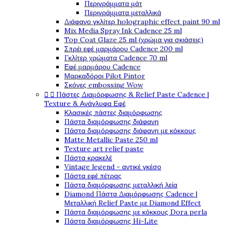
Περιγράμματα μάτ
Περιγράμματα μεταλλικά
Διάφανο γκλίτερ holographic effect paint 90 ml
Mix Media Spray Ink Cadence 25 ml
Top Coat Glaze 25 ml (χρώμα για σκιάσεις)
Σπρέι εφέ μαρμάρου Cadence 200 ml
Γκλίτερ χρώματα Cadence 70 ml
Εφέ μαρμάρου Cadence
Μαρκαδόροι Pilot Pintor
Σκόνες embossing Wow


Πάστες Διαμόρφωσης & Relief Paste Cadence |
Texture & Ανάγλυφα Εφέ
Κλασικές πάστες διαμόρφωσης
Πάστα διαμόρφωσης διάφανη
Πάστα διαμόρφωσης διάφανη με κόκκους
Matte Metallic Paste 250 ml
Texture art relief paste
Πάστα κρακελέ
Vintage legend - αντικέ γκέσο
Πάστα εφέ πέτρας
Πάστα διαμόρφωσης μεταλλική λεία
Diamond Πάστα Διαμόρφωσης Cadence |
Μεταλλική Relief Paste με Diamond Effect
Πάστα διαμόρφωσης με κόκκους Dora perla
Πάστα διαμόρφωσης Hi-Lite