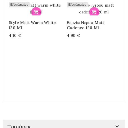
Εξαντλημένο
Εξαντλημένο
Προσθήκη
Προσθήκη
Style Matt Warm White
Βερνίκι Νερού Matt
C
120 Ml
Cadence 120 Ml
2
4,10 €
4,90 €
7

Προτάσεις