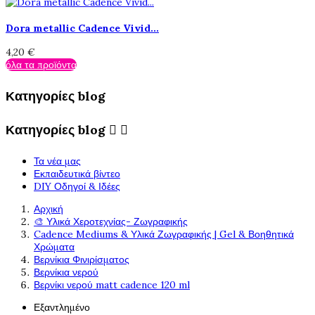
Dora metallic Cadence Vivid...
4,20 €
όλα τα προϊόντα
Κατηγορίες blog
Κατηγορίες blog


Τα νέα μας
Εκπαιδευτικά βίντεο
DIY Οδηγοί & Ιδέες
Αρχική
🎨 Υλικά Χεροτεχνίας- Ζωγραφικής
Cadence Mediums & Υλικά Ζωγραφικής | Gel & Βοηθητικά
Χρώματα
Βερνίκια Φινιρίσματος
Βερνίκια νερού
Βερνίκι νερού matt cadence 120 ml
Εξαντλημένο