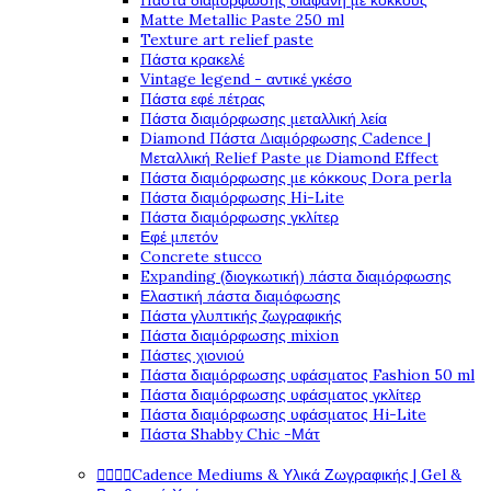
Πάστα διαμόρφωσης διάφανη με κόκκους
Matte Metallic Paste 250 ml
Texture art relief paste
Πάστα κρακελέ
Vintage legend - αντικέ γκέσο
Πάστα εφέ πέτρας
Πάστα διαμόρφωσης μεταλλική λεία
Diamond Πάστα Διαμόρφωσης Cadence |
Μεταλλική Relief Paste με Diamond Effect
Πάστα διαμόρφωσης με κόκκους Dora perla
Πάστα διαμόρφωσης Hi-Lite
Πάστα διαμόρφωσης γκλίτερ
Εφέ μπετόν
Concrete stucco
Expanding (διογκωτική) πάστα διαμόρφωσης
Ελαστική πάστα διαμόφωσης
Πάστα γλυπτικής ζωγραφικής
Πάστα διαμόρφωσης mixion
Πάστες χιονιού
Πάστα διαμόρφωσης υφάσματος Fashion 50 ml
Πάστα διαμόρφωσης υφάσματος γκλίτερ
Πάστα διαμόρφωσης υφάσματος Hi-Lite
Πάστα Shabby Chic -Μάτ




Cadence Mediums & Υλικά Ζωγραφικής | Gel &