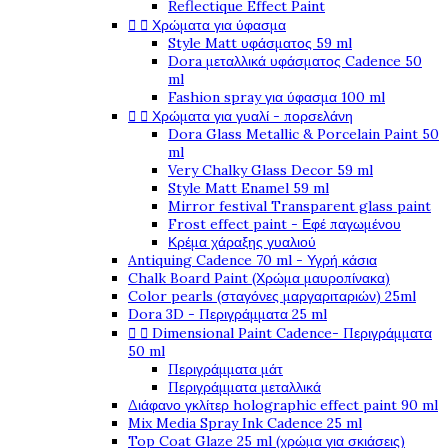
Reflectique Effect Paint


Χρώματα για ύφασμα
Style Matt υφάσματος 59 ml
Dora μεταλλικά υφάσματος Cadence 50
ml
Fashion spray για ύφασμα 100 ml


Χρώματα για γυαλί - πορσελάνη
Dora Glass Metallic & Porcelain Paint 50
ml
Very Chalky Glass Decor 59 ml
Style Matt Enamel 59 ml
Mirror festival Transparent glass paint
Frost effect paint - Εφέ παγωμένου
Κρέμα χάραξης γυαλιού
Antiquing Cadence 70 ml - Υγρή κάσια
Chalk Board Paint (Χρώμα μαυροπίνακα)
Color pearls (σταγόνες μαργαριταριών) 25ml
Dora 3D - Περιγράμματα 25 ml


Dimensional Paint Cadence- Περιγράμματα
50 ml
Περιγράμματα μάτ
Περιγράμματα μεταλλικά
Διάφανο γκλίτερ holographic effect paint 90 ml
Mix Media Spray Ink Cadence 25 ml
Top Coat Glaze 25 ml (χρώμα για σκιάσεις)