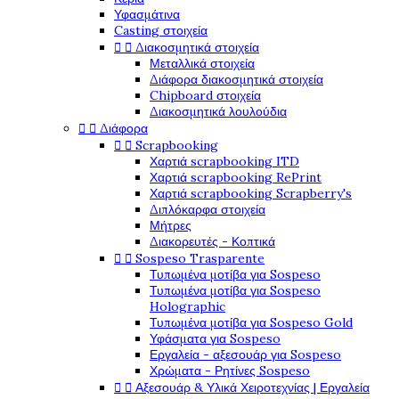
Υφασμάτινα
Casting στοιχεία


Διακοσμητικά στοιχεία
Μεταλλικά στοιχεία
Διάφορα διακοσμητικά στοιχεία
Chipboard στοιχεία
Διακοσμητικά λουλούδια


Διάφορα


Scrapbooking
Χαρτιά scrapbooking ITD
Χαρτιά scrapbooking RePrint
Χαρτιά scrapbooking Scrapberry's
Διπλόκαρφα στοιχεία
Μήτρες
Διακορευτές - Κοπτικά


Sospeso Trasparente
Τυπωμένα μοτίβα για Sospeso
Τυπωμένα μοτίβα για Sospeso
Holographic
Τυπωμένα μοτίβα για Sospeso Gold
Υφάσματα για Sospeso
Εργαλεία - αξεσουάρ για Sospeso
Χρώματα - Ρητίνες Sospeso


Αξεσουάρ & Υλικά Χειροτεχνίας | Εργαλεία