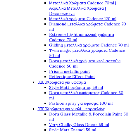
Μεταλλικά Χρώματα Cadence 70ml |
Ακρυλικά Μεταλλικά Χρώματα |
Decorezerva
Μεταλλικά χρώματα Cadence 120 ml
Diamond μεταλλικά χρώματα Cadence 70
ml
Extreme Light μεταλλικά χρώματα
Cadence 70 ml
Gilding μεταλλικά χρώματα Cadence 70 ml
Twin magic μεταλλικά χρώματα Cadence
50 ml
Dora μεταλλικά χρώματα κερί-σαπούνι
Cadence 50 ml
Prisma metallic paint
Reflectique Effect Paint




Χρώματα για ύφασμα
Style Matt υφάσματος 59 ml
Dora μεταλλικά υφάσματος Cadence 50
ml
Fashion spray για ύφασμα 100 ml




Χρώματα για γυαλί - πορσελάνη
Dora Glass Metallic & Porcelain Paint 50
ml
Very Chalky Glass Decor 59 ml
Style Matt Enamel 59 ml