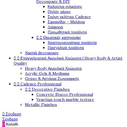
Decoupage & DIY
Καλούπια σιλικόνης
Πηλός αέρος
Σκόνη γκλίττερ Cadence
Σφραγίδες - Μελάνια
Διάφορα
Προωθητικά προϊόντα


Θεματικές κατηγορίες
Χριστουγεννιάτικα προϊόντα
Πασχαλινά προϊόντα
Χαρτιά decoupage


Επαγγελματικά Ακρυλικά Χρώματα | Heavy Body & Artist
Quality
Heavy Body Ακρυλικά Χρώματα
Acrylic Gels & Mediums
Gesso & Αστάρια Ζωγραφικής


Cadence Professional


Decorative Finishes
Concrete Stucco Professional
Venetian touch marble texture
Metallic Finishes

Σύνδεση
Σύνδεση
0
Καλάθι