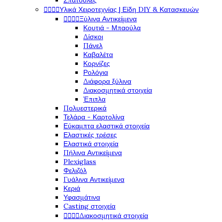
Σπάτουλες




Υλικά Χειροτεχνίας | Είδη DIY & Κατασκευών




Ξύλινα Αντικείμενα
Κουτιά - Μπαούλα
Δίσκοι
Πάνελ
Καβαλέτα
Κορνίζες
Ρολόγια
Διάφορα ξύλινα
Διακοσμητικά στοιχεία
Έπιπλα
Πολυεστερικά
Τελάρα - Καρτολίνα
Εύκαμπτα ελαστικά στοιχεία
Ελαστικές τρέσες
Ελαστικά στοιχεία
Πήλινα Αντικείμενα
Plexiglass
Φελιζόλ
Γυάλινα Αντικείμενα
Κεριά
Υφασμάτινα
Casting στοιχεία




Διακοσμητικά στοιχεία