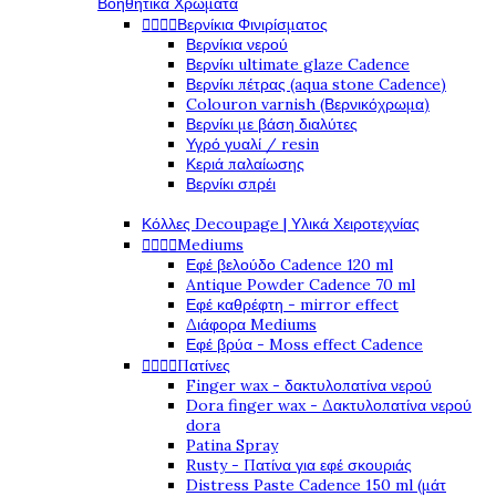
Βοηθητικά Χρώματα




Βερνίκια Φινιρίσματος
Βερνίκια νερού
Βερνίκι ultimate glaze Cadence
Βερνίκι πέτρας (aqua stone Cadence)
Colouron varnish (Βερνικόχρωμα)
Βερνίκι με βάση διαλύτες
Υγρό γυαλί / resin
Κεριά παλαίωσης
Βερνίκι σπρέι
Κόλλες Decoupage | Υλικά Χειροτεχνίας




Mediums
Εφέ βελούδο Cadence 120 ml
Antique Powder Cadence 70 ml
Εφέ καθρέφτη - mirror effect
Διάφορα Mediums
Εφέ βρύα - Moss effect Cadence




Πατίνες
Finger wax - δακτυλοπατίνα νερού
Dora finger wax - Δακτυλοπατίνα νερού
dora
Patina Spray
Rusty - Πατίνα για εφέ σκουριάς
Distress Paste Cadence 150 ml (μάτ