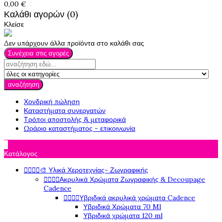
0,00 €
Καλάθι αγορών (0)
Κλείσε
Δεν υπάρχουν άλλα προϊόντα στο καλάθι σας
Συνέχεια στις αγορές
αναζήτηση
Χονδρική πώληση
Καταστήματα συνεργατών
Τρόποι αποστολής & μεταφορικά
Ωράριο καταστήματος - επικοινωνία

Κατάλογος




🎨 Υλικά Χεροτεχνίας- Ζωγραφικής




Ακρυλικά Χρώματα Ζωγραφικής & Decoupage
Cadence




Υβριδικά ακρυλικά χρώματα Cadence
Υβριδικά Χρώματα 70 Ml
Υβριδικά χρώματα 120 ml