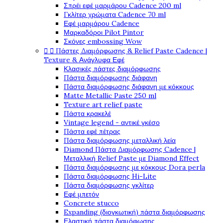
Σπρέι εφέ μαρμάρου Cadence 200 ml
Γκλίτερ χρώματα Cadence 70 ml
Εφέ μαρμάρου Cadence
Μαρκαδόροι Pilot Pintor
Σκόνες embossing Wow


Πάστες Διαμόρφωσης & Relief Paste Cadence |
Texture & Ανάγλυφα Εφέ
Κλασικές πάστες διαμόρφωσης
Πάστα διαμόρφωσης διάφανη
Πάστα διαμόρφωσης διάφανη με κόκκους
Matte Metallic Paste 250 ml
Texture art relief paste
Πάστα κρακελέ
Vintage legend - αντικέ γκέσο
Πάστα εφέ πέτρας
Πάστα διαμόρφωσης μεταλλική λεία
Diamond Πάστα Διαμόρφωσης Cadence |
Μεταλλική Relief Paste με Diamond Effect
Πάστα διαμόρφωσης με κόκκους Dora perla
Πάστα διαμόρφωσης Hi-Lite
Πάστα διαμόρφωσης γκλίτερ
Εφέ μπετόν
Concrete stucco
Expanding (διογκωτική) πάστα διαμόρφωσης
Ελαστική πάστα διαμόφωσης