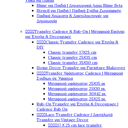
Υλικά για Παιδιά
Slime για Παιδιά | Δημιουργικά Aqua Slime Sets
Stencil για Παιδιά | Παιδικά Σχέδια Ζωγραφικής
Παιδικά Χρώματα & Δακτυλομπογιές για
Δημιουργία




Transfer Cadence & Rub-On | Μεταφορά Εικόνας
για Έπιπλα & Decoupage




Classic Transfer Cadence για Έπιπλα &
DIY
Classic transfer 17Χ25 cm
Classic transfer 25Χ35 cm
Classic transfer 35Χ50 cm
Home Decor Transfer για Furniture Makeover




Transfer Υφάσματος Cadence | Μεταφορά
Σχεδίων σε Ύφασμα
Μεταφορά υφάσματος 25Χ35 εκ
Μεταφορά υφάσματος 21Χ30 εκ.
Μεταφορά υφάσματος 30Χ42 εκ.
Μεταφορά υφάσματος 25Χ25 εκ.
Rub-On Transfer για Έπιπλα & Decoupage |
Cadence Rub On




Lace Transfer Cadence | Δαντελωτά
Transfer για Vintage Decor




17 Χ 25 cm lace transfer