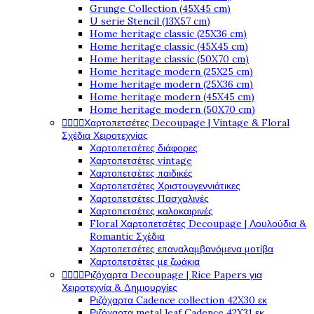
Grunge Collection (45X45 cm)
U serie Stencil (13X57 cm)
Home heritage classic (25X36 cm)
Home heritage classic (45X45 cm)
Home heritage classic (50X70 cm)
Home heritage modern (25X25 cm)
Home heritage modern (25X36 cm)
Home heritage modern (45X45 cm)
Home heritage modern (50X70 cm)




Χαρτοπετσέτες Decoupage | Vintage & Floral
Σχέδια Χειροτεχνίας
Χαρτοπετσέτες διάφορες
Χαρτοπετσέτες vintage
Χαρτοπετσέτες παιδικές
Χαρτοπετσέτες Χριστουγεννιάτικες
Χαρτοπετσέτες Πασχαλινές
Χαρτοπετσέτες καλοκαιρινές
Floral Χαρτοπετσέτες Decoupage | Λουλούδια &
Romantic Σχέδια
Χαρτοπετσέτες επαναλαμβανόμενα μοτίβα
Χαρτοπετσέτες με ζωάκια




Ριζόχαρτα Decoupage | Rice Papers για
Χειροτεχνία & Δημιουργίες
Ριζόχαρτα Cadence collection 42X30 εκ
Ριζόχαρτα metal leaf Cadence 42X31 εκ