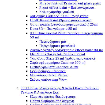
Mirror festival Transparent glass paint
Frost effect paint - Εφέ παγωμένου
Κρέμα χάραξης γυαλιού
Antiquing Cadence 70 ml - Υγρή κάσια
Chalk Board Paint (Χρώμα μαυροπίνακα)
Color pearls (σταγόνες μαργαριταριών) 25ml
Dora 3D - Περιγράμματα 25 ml




Dimensional Paint Cadence- Περιγράμματα
50 ml
Περιγράμματα μάτ
Περιγράμματα μεταλλικά
Διάφανο γκλίτερ holographic effect paint 90 ml
Mix Media Spray Ink Cadence 25 ml
Top Coat Glaze 25 ml (χρώμα για σκιάσεις)
Σπρέι εφέ μαρμάρου Cadence 200 ml
Γκλίτερ χρώματα Cadence 70 ml
Εφέ μαρμάρου Cadence
Μαρκαδόροι Pilot Pintor
Σκόνες embossing Wow




Πάστες Διαμόρφωσης & Relief Paste Cadence |
Texture & Ανάγλυφα Εφέ
Κλασικές πάστες διαμόρφωσης
Πάστα διαμόρφωσης διάφανη