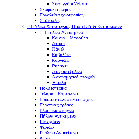
Σφουγγάρι Velour
Σκαφάκια βαφής
Εργαλεία τεχνοτροπίας
Σπάτουλες


Υλικά Χειροτεχνίας | Είδη DIY & Κατασκευών


Ξύλινα Αντικείμενα
Κουτιά - Μπαούλα
Δίσκοι
Πάνελ
Καβαλέτα
Κορνίζες
Ρολόγια
Διάφορα ξύλινα
Διακοσμητικά στοιχεία
Έπιπλα
Πολυεστερικά
Τελάρα - Καρτολίνα
Εύκαμπτα ελαστικά στοιχεία
Ελαστικές τρέσες
Ελαστικά στοιχεία
Πήλινα Αντικείμενα
Plexiglass
Φελιζόλ
Γυάλινα Αντικείμενα
Κεριά