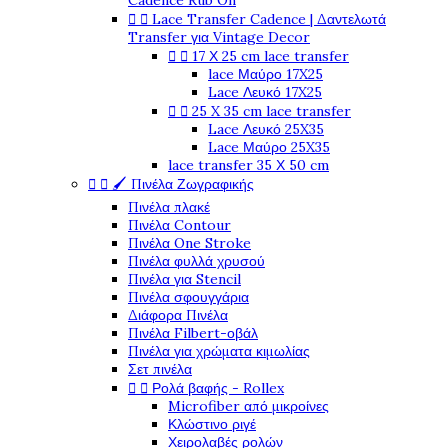
Cadence Rub On


Lace Transfer Cadence | Δαντελωτά
Transfer για Vintage Decor


17 Χ 25 cm lace transfer
lace Μαύρο 17X25
Lace Λευκό 17X25


25 X 35 cm lace transfer
Lace Λευκό 25X35
Lace Μαύρο 25X35
lace transfer 35 Χ 50 cm


🖌️ Πινέλα Ζωγραφικής
Πινέλα πλακέ
Πινέλα Contour
Πινέλα One Stroke
Πινέλα φυλλά χρυσού
Πινέλα για Stencil
Πινέλα σφουγγάρια
Διάφορα Πινέλα
Πινέλα Filbert-οβάλ
Πινέλα για χρώματα κιμωλίας
Σετ πινέλα


Ρολά βαφής - Rollex
Microfiber από μικροίνες
Κλώστινο ριγέ
Χειρολαβές ρολών