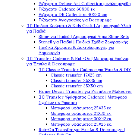
Ριζόχαρτα Deluxe Art Collection μεγάλα μεγέθη
Ριζόχαρτα Cadence 60X80 εκ.
Ριζόχαρτα DR Collection 40X30 cm
Ριζόχαρτα Αγιογραφίες για Decoupage


Παιδικά Χρώματα & Kids Craft | Δημιουργικά Υλικά
για Παιδιά
Slime για Παιδιά | Δημιουργικά Aqua Slime Sets
Stencil για Παιδιά | Παιδικά Σχέδια Ζωγραφικής
Παιδικά Χρώματα & Δακτυλομπογιές για
Δημιουργία


Transfer Cadence & Rub-On | Μεταφορά Εικόνας
για Έπιπλα & Decoupage


Classic Transfer Cadence για Έπιπλα & DIY
Classic transfer 17Χ25 cm
Classic transfer 25Χ35 cm
Classic transfer 35Χ50 cm
Home Decor Transfer για Furniture Makeover


Transfer Υφάσματος Cadence | Μεταφορά
Σχεδίων σε Ύφασμα
Μεταφορά υφάσματος 25Χ35 εκ
Μεταφορά υφάσματος 21Χ30 εκ.
Μεταφορά υφάσματος 30Χ42 εκ.
Μεταφορά υφάσματος 25Χ25 εκ.
Rub-On Transfer για Έπιπλα & Decoupage |