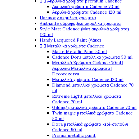


Ακρυλικά χρώματα premium Cadence
Ακρυλικά χρώματα Cadence 70 ml
Ακρυλικά χρώματα Cadence 120 ml
Harmony ακρυλικά χρώματα
Ambiante υδροφοβικά ακρυλικά χρώματα
Style Matt Cadence (Ματ ακρυλικά χρώματα)
120 ml
Handy Lacquered Paint (Λάκα)


Μεταλλικά χρώματα Cadence
Matte Metallic Paint 50 ml
Cadence Dora μεταλλικά χρώματα 50 ml
Μεταλλικά Χρώματα Cadence 70ml |
Ακρυλικά Μεταλλικά Χρώματα |
Decorezerva
Μεταλλικά χρώματα Cadence 120 ml
Diamond μεταλλικά χρώματα Cadence 70
ml
Extreme Light μεταλλικά χρώματα
Cadence 70 ml
Gilding μεταλλικά χρώματα Cadence 70 ml
Twin magic μεταλλικά χρώματα Cadence
50 ml
Dora μεταλλικά χρώματα κερί-σαπούνι
Cadence 50 ml
Prisma metallic paint