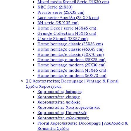
Mixed media Stencil Serie (21X30 cm)
NBC Serie (21X30)
Private serie (25X35 cm)
Lace serie-Δαντέλα (25 X 35 cm)
BN serie (25 X 35 cm)
Home Decor serie (45X45 cm)
Grunge Collection (45X45 cm)
U serie Stencil (13X57 cm)
Home heritage classic (25X36 cm)
Home heritage classic (45X45 cm)
Home heritage classic (50X70 cm)
Home heritage modern (25X25 cm)
Home heritage modern (25X36 cm)
Home heritage modern (45X45 cm)
Home heritage modern (50X70 cm)


Χαρτοπετσέτες Decoupage | Vintage & Floral
Σχέδια Χειροτεχνίας
Χαρτοπετσέτες διάφορες
Χαρτοπετσέτες vintage
Χαρτοπετσέτες παιδικές
Χαρτοπετσέτες Χριστουγεννιάτικες
Χαρτοπετσέτες Πασχαλινές
Χαρτοπετσέτες καλοκαιρινές
Floral Χαρτοπετσέτες Decoupage | Λουλούδια &
Romantic Σχέδια