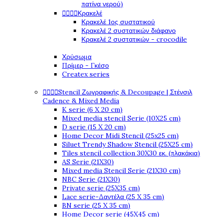
πατίνα νερού)




Κρακελέ
Κρακελέ 1ος συστατικού
Κρακελέ 2 συστατικών διάφανο
Κρακελέ 2 συστατικών - crocodile
Χρύσωμα
Πρίμερ - Γκέσο
Createx series




Stencil Ζωγραφικής & Decoupage | Στένσιλ
Cadence & Mixed Media
K serie (6 X 20 cm)
Mixed media stencil Serie (10X25 cm)
D serie (15 X 20 cm)
Home Decor Midi Stencil (25x25 cm)
Siluet Trendy Shadow Stencil (25X25 cm)
Tiles stencil collection 30X30 εκ. (πλακάκια)
AS Serie (21X30)
Mixed media Stencil Serie (21X30 cm)
NBC Serie (21X30)
Private serie (25X35 cm)
Lace serie-Δαντέλα (25 X 35 cm)
BN serie (25 X 35 cm)
Home Decor serie (45X45 cm)