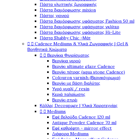
Πάστα γλυπτικής ζωγραφικής
Πάστα διαμόρφωσης mixion
Πάστες χιονιού
Πάστα διαμόρφωσης υφάσματος Fashion 50 ml
Πάστα διαμόρφωσης υφάσματος γκλίτερ
Πάστα διαμόρφωσης υφάσματος Hi-Lite
Πάστα Shabby Chic -Μάτ


Cadence Mediums & Υλικά Ζωγραφικής | Gel &
Βοηθητικά Χρώματα


Βερνίκια Φινιρίσματος
Βερνίκια νερού
Βερνίκι ultimate glaze Cadence
Βερνίκι πέτρας (aqua stone Cadence)
Colouron varnish (Βερνικόχρωμα)
Βερνίκι με βάση διαλύτες
Υγρό γυαλί / resin
Κεριά παλαίωσης
Βερνίκι σπρέι
Κόλλες Decoupage | Υλικά Χειροτεχνίας


Mediums
Εφέ βελούδο Cadence 120 ml
Antique Powder Cadence 70 ml
Εφέ καθρέφτη - mirror effect
Διάφορα Mediums