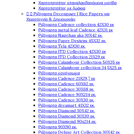
Χαρτοπετσέτες επαναλαμβανόμενα μοτίβα
Χαρτοπετσέτες με ζωάκια


Ριζόχαρτα Decoupage | Rice Papers για
Χειροτεχνία & Δημιουργίες
Ριζόχαρτα Cadence collection 42X30 εκ
Ριζόχαρτα metal leaf Cadence 42X31 εκ
Ριζόχαρτα Nagehan aka 30X42 εκ.
Ριζόχαρτα Paper Designs 45X32 εκ.
Ριζόχαρτα Tela 42Χ30 εκ.
Ριζόχαρτα ITD Collection 42X30 εκ
Ριζόχαρτα ITD Collection 21X29 εκ
Ριζόχαρτα Calambour Collection 50X35 εκ
Ριζόχαρτα Calambour collection 34,5X25 εκ
Ριζόχαρτα μονόχρωμα
Ριζόχαρτα Cadence 21Χ29,7 εκ
Ριζόχαρτα Cadence 60X62 εκ.
Ριζόχαρτα Cadence 30X68 εκ.
Ριζόχαρτα Cadence 90X214 εκ.
Ριζόχαρτα Cadence 30X30 εκ.
Ριζόχαρτα dreamart 41X32 εκ.
Ριζόχαρτα Diamond 30X42 εκ.
Ριζόχαρτα Diamond 30X30 εκ.
Ριζόχαρτα Diamond 90x214 εκ.
Ριζόχαρτα 90X90 εκ.
Ριζόχαρτα Deluxe Art Collection 30X42 εκ.