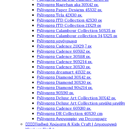
Ριζόχαρτα Nagehan aka 30X42 εκ.
Ριζόχαρτα Paper Designs 45X32 εκ.
Ριζόχαρτα Tela 42Χ30 εκ.
Ριζόχαρτα ITD Collection 42X30 εκ
Ριζόχαρτα ITD Collection 21X29 εκ
Ριζόχαρτα Calambour Collection 50X35 εκ
Ριζόχαρτα Calambour collection 34,5X25 εκ
Ριζόχαρτα μονόχρωμα
Ριζόχαρτα Cadence 21Χ29,7 εκ
Ριζόχαρτα Cadence 60X62 εκ.
Ριζόχαρτα Cadence 30X68 εκ.
Ριζόχαρτα Cadence 90X214 εκ.
Ριζόχαρτα Cadence 30X30 εκ.
Ριζόχαρτα dreamart 41X32 εκ.
Ριζόχαρτα Diamond 30X42 εκ.
Ριζόχαρτα Diamond 30X30 εκ.
Ριζόχαρτα Diamond 90x214 εκ.
Ριζόχαρτα 90X90 εκ.
Ριζόχαρτα Deluxe Art Collection 30X42 εκ.
Ριζόχαρτα Deluxe Art Collection μεγάλα μεγέθη
Ριζόχαρτα Cadence 60X80 εκ.
Ριζόχαρτα DR Collection 40X30 cm
Ριζόχαρτα Αγιογραφίες για Decoupage




Παιδικά Χρώματα & Kids Craft | Δημιουργικά