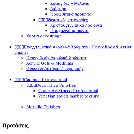
Σφραγίδες - Μελάνια
Διάφορα
Προωθητικά προϊόντα




Θεματικές κατηγορίες
Χριστουγεννιάτικα προϊόντα
Πασχαλινά προϊόντα
Χαρτιά decoupage




Επαγγελματικά Ακρυλικά Χρώματα | Heavy Body & Artist
Quality
Heavy Body Ακρυλικά Χρώματα
Acrylic Gels & Mediums
Gesso & Αστάρια Ζωγραφικής




Cadence Professional




Decorative Finishes
Concrete Stucco Professional
Venetian touch marble texture
Metallic Finishes
Προτάσεις