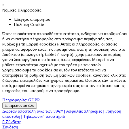
×
Νομικές Πληροφορίες
Έλεγχος απορρήτου
Πολιτική Cookie
Όταν επισκέπτεστε οποιονδήποτε ιστότοπο, ενδέχεται να αποθηκεύσει
ή να ανακτήσει πληροφορίες στο πρόγραμμα περιήγησής σας,
κυρίως με τη μορφή «cookies». Αυτές οι πληροφορίες, οι οποίες
μπορεί να αφορούν εσάς, τις προτιμήσεις σας ή τη συσκευή σας στο
Διαδίκτυο (υπολογιστή, tablet ή κινητό), χρησιμοποιούνται κυρίως
για να λειτουργήσει ο ιστότοπος όπως περιμένετε. Μπορείτε να
μάθετε περισσότερα σχετικά με τον τρόπο με τον οποίο
χρησιμοποιούμε τα cookies σε αυτόν τον ιστότοπο και να
αποτρέψετε τη ρύθμιση των μη βασικών cookies, κάνοντας κλικ στις
διάφορες επικεφαλίδες κατηγορίας παρακάτω. Ωστόσο, εάν το κάνετε
αυτό, μπορεί να επηρεάσει την εμπειρία σας από τον ιστότοπο και τις
υπηρεσίες που μπορούμε να προσφέρουμε.
Πληροφορίες: GDPR
Επιτρέπονται όλα
Δωρεάν αποστολή άνω των 39€* | Ασφαλείς πληρωμές | Γρήγορη
αποστολή | Τηλεφωνική υποστήριξη

Σύνδεση
Σύνδεση