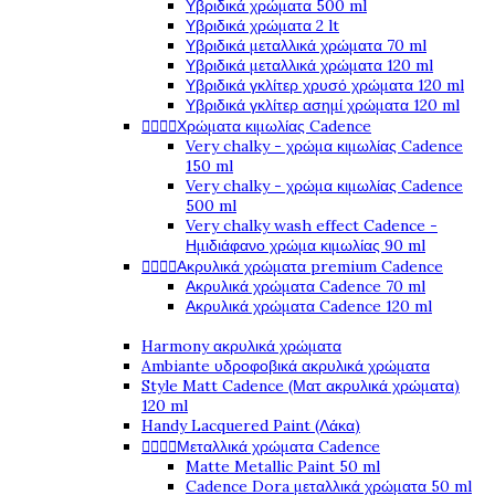
Υβριδικά χρώματα 500 ml
Υβριδικά χρώματα 2 lt
Υβριδικά μεταλλικά χρώματα 70 ml
Υβριδικά μεταλλικά χρώματα 120 ml
Υβριδικά γκλίτερ χρυσό χρώματα 120 ml
Υβριδικά γκλίτερ ασημί χρώματα 120 ml




Χρώματα κιμωλίας Cadence
Very chalky - χρώμα κιμωλίας Cadence
150 ml
Very chalky - χρώμα κιμωλίας Cadence
500 ml
Very chalky wash effect Cadence -
Ημιδιάφανο χρώμα κιμωλίας 90 ml




Ακρυλικά χρώματα premium Cadence
Ακρυλικά χρώματα Cadence 70 ml
Ακρυλικά χρώματα Cadence 120 ml
Harmony ακρυλικά χρώματα
Ambiante υδροφοβικά ακρυλικά χρώματα
Style Matt Cadence (Ματ ακρυλικά χρώματα)
120 ml
Handy Lacquered Paint (Λάκα)




Μεταλλικά χρώματα Cadence
Matte Metallic Paint 50 ml
Cadence Dora μεταλλικά χρώματα 50 ml