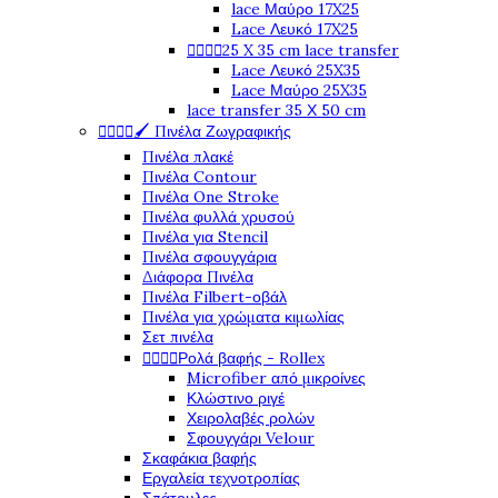
lace Μαύρο 17X25
Lace Λευκό 17X25




25 X 35 cm lace transfer
Lace Λευκό 25X35
Lace Μαύρο 25X35
lace transfer 35 Χ 50 cm




🖌️ Πινέλα Ζωγραφικής
Πινέλα πλακέ
Πινέλα Contour
Πινέλα One Stroke
Πινέλα φυλλά χρυσού
Πινέλα για Stencil
Πινέλα σφουγγάρια
Διάφορα Πινέλα
Πινέλα Filbert-οβάλ
Πινέλα για χρώματα κιμωλίας
Σετ πινέλα




Ρολά βαφής - Rollex
Microfiber από μικροίνες
Κλώστινο ριγέ
Χειρολαβές ρολών
Σφουγγάρι Velour
Σκαφάκια βαφής
Εργαλεία τεχνοτροπίας