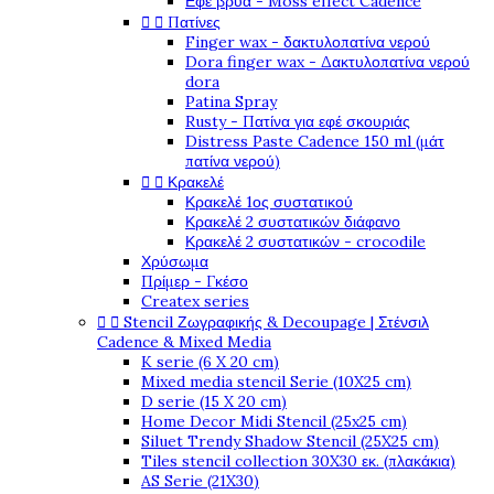
Εφέ βρύα - Moss effect Cadence


Πατίνες
Finger wax - δακτυλοπατίνα νερού
Dora finger wax - Δακτυλοπατίνα νερού
dora
Patina Spray
Rusty - Πατίνα για εφέ σκουριάς
Distress Paste Cadence 150 ml (μάτ
πατίνα νερού)


Κρακελέ
Κρακελέ 1ος συστατικού
Κρακελέ 2 συστατικών διάφανο
Κρακελέ 2 συστατικών - crocodile
Χρύσωμα
Πρίμερ - Γκέσο
Createx series


Stencil Ζωγραφικής & Decoupage | Στένσιλ
Cadence & Mixed Media
K serie (6 X 20 cm)
Mixed media stencil Serie (10X25 cm)
D serie (15 X 20 cm)
Home Decor Midi Stencil (25x25 cm)
Siluet Trendy Shadow Stencil (25X25 cm)
Tiles stencil collection 30X30 εκ. (πλακάκια)
AS Serie (21X30)