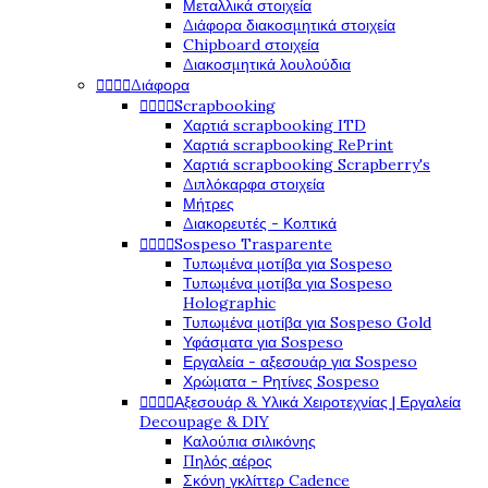
Μεταλλικά στοιχεία
Διάφορα διακοσμητικά στοιχεία
Chipboard στοιχεία
Διακοσμητικά λουλούδια




Διάφορα




Scrapbooking
Χαρτιά scrapbooking ITD
Χαρτιά scrapbooking RePrint
Χαρτιά scrapbooking Scrapberry's
Διπλόκαρφα στοιχεία
Μήτρες
Διακορευτές - Κοπτικά




Sospeso Trasparente
Τυπωμένα μοτίβα για Sospeso
Τυπωμένα μοτίβα για Sospeso
Holographic
Τυπωμένα μοτίβα για Sospeso Gold
Υφάσματα για Sospeso
Εργαλεία - αξεσουάρ για Sospeso
Χρώματα - Ρητίνες Sospeso




Αξεσουάρ & Υλικά Χειροτεχνίας | Εργαλεία
Decoupage & DIY
Καλούπια σιλικόνης
Πηλός αέρος
Σκόνη γκλίττερ Cadence