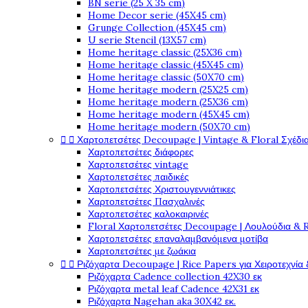
BN serie (25 X 35 cm)
Home Decor serie (45X45 cm)
Grunge Collection (45X45 cm)
U serie Stencil (13X57 cm)
Home heritage classic (25X36 cm)
Home heritage classic (45X45 cm)
Home heritage classic (50X70 cm)
Home heritage modern (25X25 cm)
Home heritage modern (25X36 cm)
Home heritage modern (45X45 cm)
Home heritage modern (50X70 cm)


Χαρτοπετσέτες Decoupage | Vintage & Floral Σχέδια
Χαρτοπετσέτες διάφορες
Χαρτοπετσέτες vintage
Χαρτοπετσέτες παιδικές
Χαρτοπετσέτες Χριστουγεννιάτικες
Χαρτοπετσέτες Πασχαλινές
Χαρτοπετσέτες καλοκαιρινές
Floral Χαρτοπετσέτες Decoupage | Λουλούδια & 
Χαρτοπετσέτες επαναλαμβανόμενα μοτίβα
Χαρτοπετσέτες με ζωάκια


Ριζόχαρτα Decoupage | Rice Papers για Χειροτεχνία 
Ριζόχαρτα Cadence collection 42X30 εκ
Ριζόχαρτα metal leaf Cadence 42X31 εκ
Ριζόχαρτα Nagehan aka 30X42 εκ.