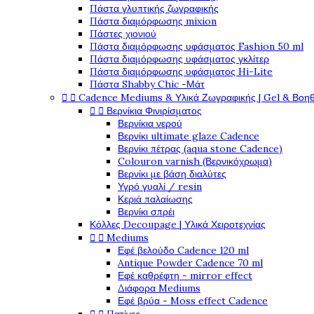
Πάστα γλυπτικής ζωγραφικής
Πάστα διαμόρφωσης mixion
Πάστες χιονιού
Πάστα διαμόρφωσης υφάσματος Fashion 50 ml
Πάστα διαμόρφωσης υφάσματος γκλίτερ
Πάστα διαμόρφωσης υφάσματος Hi-Lite
Πάστα Shabby Chic -Μάτ


Cadence Mediums & Υλικά Ζωγραφικής | Gel & Βοη


Βερνίκια Φινιρίσματος
Βερνίκια νερού
Βερνίκι ultimate glaze Cadence
Βερνίκι πέτρας (aqua stone Cadence)
Colouron varnish (Βερνικόχρωμα)
Βερνίκι με βάση διαλύτες
Υγρό γυαλί / resin
Κεριά παλαίωσης
Βερνίκι σπρέι
Κόλλες Decoupage | Υλικά Χειροτεχνίας


Mediums
Εφέ βελούδο Cadence 120 ml
Antique Powder Cadence 70 ml
Εφέ καθρέφτη - mirror effect
Διάφορα Mediums
Εφέ βρύα - Moss effect Cadence