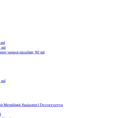
 ml
 ml
φανο χρώμα κιμωλίας 90 ml
 ml
κά Μεταλλικά Χρώματα | Decorezerva
l