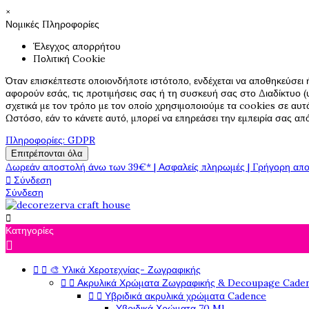
×
Νομικές Πληροφορίες
Έλεγχος απορρήτου
Πολιτική Cookie
Όταν επισκέπτεστε οποιονδήποτε ιστότοπο, ενδέχεται να αποθηκεύσει 
αφορούν εσάς, τις προτιμήσεις σας ή τη συσκευή σας στο Διαδίκτυο (υ
σχετικά με τον τρόπο με τον οποίο χρησιμοποιούμε τα cookies σε αυτ
Ωστόσο, εάν το κάνετε αυτό, μπορεί να επηρεάσει την εμπειρία σας α
Πληροφορίες: GDPR
Επιτρέπονται όλα
Δωρεάν αποστολή άνω των 39€* | Ασφαλείς πληρωμές | Γρήγορη απο

Σύνδεση
Σύνδεση

Κατηγορίες



🎨 Υλικά Χεροτεχνίας- Ζωγραφικής


Ακρυλικά Χρώματα Ζωγραφικής & Decoupage Cade


Υβριδικά ακρυλικά χρώματα Cadence
Υβριδικά Χρώματα 70 Ml