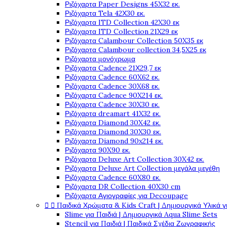
Ριζόχαρτα Paper Designs 45X32 εκ.
Ριζόχαρτα Tela 42Χ30 εκ.
Ριζόχαρτα ITD Collection 42X30 εκ
Ριζόχαρτα ITD Collection 21X29 εκ
Ριζόχαρτα Calambour Collection 50X35 εκ
Ριζόχαρτα Calambour collection 34,5X25 εκ
Ριζόχαρτα μονόχρωμα
Ριζόχαρτα Cadence 21Χ29,7 εκ
Ριζόχαρτα Cadence 60X62 εκ.
Ριζόχαρτα Cadence 30X68 εκ.
Ριζόχαρτα Cadence 90X214 εκ.
Ριζόχαρτα Cadence 30X30 εκ.
Ριζόχαρτα dreamart 41X32 εκ.
Ριζόχαρτα Diamond 30X42 εκ.
Ριζόχαρτα Diamond 30X30 εκ.
Ριζόχαρτα Diamond 90x214 εκ.
Ριζόχαρτα 90X90 εκ.
Ριζόχαρτα Deluxe Art Collection 30X42 εκ.
Ριζόχαρτα Deluxe Art Collection μεγάλα μεγέθη
Ριζόχαρτα Cadence 60X80 εκ.
Ριζόχαρτα DR Collection 40X30 cm
Ριζόχαρτα Αγιογραφίες για Decoupage


Παιδικά Χρώματα & Kids Craft | Δημιουργικά Υλικά γ
Slime για Παιδιά | Δημιουργικά Aqua Slime Sets
Stencil για Παιδιά | Παιδικά Σχέδια Ζωγραφικής