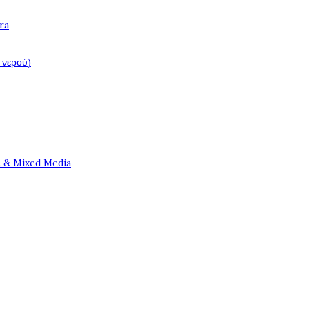
ra
 νερού)
e & Mixed Media