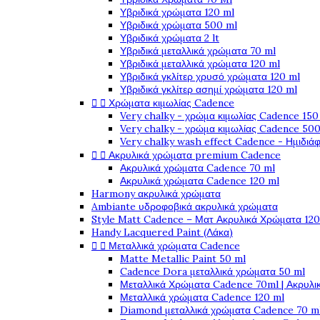
Υβριδικά χρώματα 120 ml
Υβριδικά χρώματα 500 ml
Υβριδικά χρώματα 2 lt
Υβριδικά μεταλλικά χρώματα 70 ml
Υβριδικά μεταλλικά χρώματα 120 ml
Υβριδικά γκλίτερ χρυσό χρώματα 120 ml
Υβριδικά γκλίτερ ασημί χρώματα 120 ml


Χρώματα κιμωλίας Cadence
Very chalky - χρώμα κιμωλίας Cadence 150
Very chalky - χρώμα κιμωλίας Cadence 500
Very chalky wash effect Cadence - Ημιδιά


Ακρυλικά χρώματα premium Cadence
Ακρυλικά χρώματα Cadence 70 ml
Ακρυλικά χρώματα Cadence 120 ml
Harmony ακρυλικά χρώματα
Ambiante υδροφοβικά ακρυλικά χρώματα
Style Matt Cadence – Ματ Ακρυλικά Χρώματα 120
Handy Lacquered Paint (Λάκα)


Μεταλλικά χρώματα Cadence
Matte Metallic Paint 50 ml
Cadence Dora μεταλλικά χρώματα 50 ml
Μεταλλικά Χρώματα Cadence 70ml | Ακρυλι
Μεταλλικά χρώματα Cadence 120 ml
Diamond μεταλλικά χρώματα Cadence 70 m