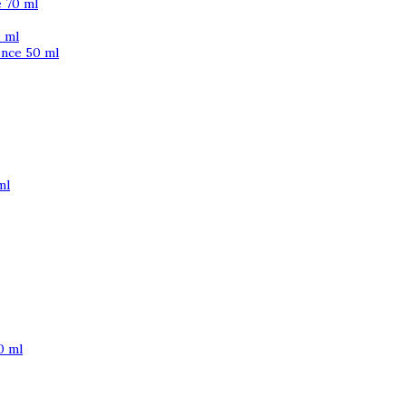
 70 ml
 ml
ence 50 ml
ml
0 ml