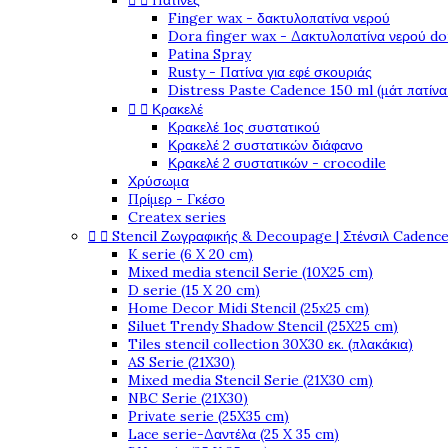


Πατίνες
Finger wax - δακτυλοπατίνα νερού
Dora finger wax - Δακτυλοπατίνα νερού do
Patina Spray
Rusty - Πατίνα για εφέ σκουριάς
Distress Paste Cadence 150 ml (μάτ πατίνα


Κρακελέ
Κρακελέ 1ος συστατικού
Κρακελέ 2 συστατικών διάφανο
Κρακελέ 2 συστατικών - crocodile
Χρύσωμα
Πρίμερ - Γκέσο
Createx series


Stencil Ζωγραφικής & Decoupage | Στένσιλ Cadenc
K serie (6 X 20 cm)
Mixed media stencil Serie (10X25 cm)
D serie (15 X 20 cm)
Home Decor Midi Stencil (25x25 cm)
Siluet Trendy Shadow Stencil (25X25 cm)
Tiles stencil collection 30X30 εκ. (πλακάκια)
AS Serie (21X30)
Mixed media Stencil Serie (21X30 cm)
NBC Serie (21X30)
Private serie (25X35 cm)
Lace serie-Δαντέλα (25 X 35 cm)