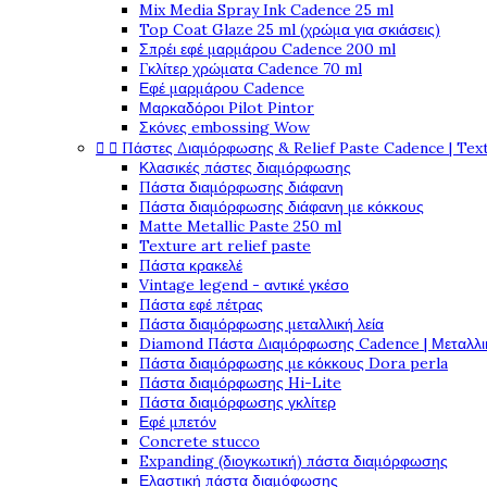
Mix Media Spray Ink Cadence 25 ml
Top Coat Glaze 25 ml (χρώμα για σκιάσεις)
Σπρέι εφέ μαρμάρου Cadence 200 ml
Γκλίτερ χρώματα Cadence 70 ml
Εφέ μαρμάρου Cadence
Μαρκαδόροι Pilot Pintor
Σκόνες embossing Wow


Πάστες Διαμόρφωσης & Relief Paste Cadence | Tex
Κλασικές πάστες διαμόρφωσης
Πάστα διαμόρφωσης διάφανη
Πάστα διαμόρφωσης διάφανη με κόκκους
Matte Metallic Paste 250 ml
Texture art relief paste
Πάστα κρακελέ
Vintage legend - αντικέ γκέσο
Πάστα εφέ πέτρας
Πάστα διαμόρφωσης μεταλλική λεία
Diamond Πάστα Διαμόρφωσης Cadence | Μεταλλικ
Πάστα διαμόρφωσης με κόκκους Dora perla
Πάστα διαμόρφωσης Hi-Lite
Πάστα διαμόρφωσης γκλίτερ
Εφέ μπετόν
Concrete stucco
Expanding (διογκωτική) πάστα διαμόρφωσης
Ελαστική πάστα διαμόφωσης