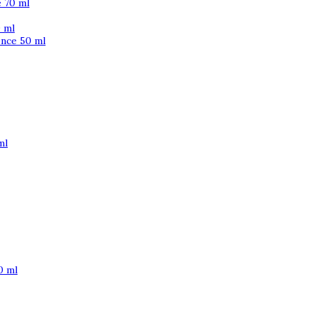
 70 ml
 ml
ence 50 ml
ml
0 ml