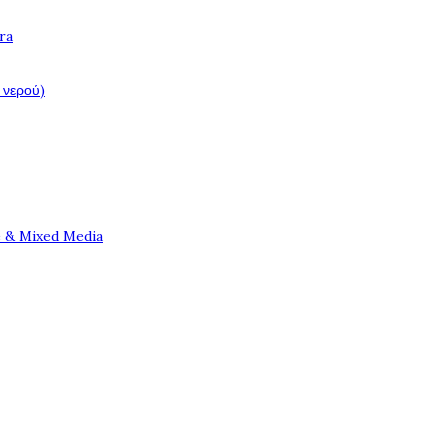
ra
 νερού)
e & Mixed Media