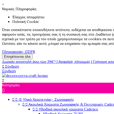
×
Νομικές Πληροφορίες
Έλεγχος απορρήτου
Πολιτική Cookie
Όταν επισκέπτεστε οποιονδήποτε ιστότοπο, ενδέχεται να αποθηκεύσει 
αφορούν εσάς, τις προτιμήσεις σας ή τη συσκευή σας στο Διαδίκτυο (υ
σχετικά με τον τρόπο με τον οποίο χρησιμοποιούμε τα cookies σε αυτ
Ωστόσο, εάν το κάνετε αυτό, μπορεί να επηρεάσει την εμπειρία σας α
Πληροφορίες: GDPR
Επιτρέπονται όλα
Δωρεάν αποστολή άνω των 39€* | Ασφαλείς πληρωμές | Γρήγορη απο

Σύνδεση
Σύνδεση

Κατηγορίες



🎨 Υλικά Χεροτεχνίας- Ζωγραφικής


Ακρυλικά Χρώματα Ζωγραφικής & Decoupage Cade


Υβριδικά ακρυλικά χρώματα Cadence
Υβριδικά Χρώματα 70 Ml