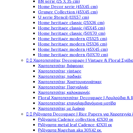
BN serie (25 X 35 cm)
Home Decor serie (45X45 cm)
Grunge Collection (45X45 cm)
U serie Stencil (13X57 cm)
Home heritage classic (25X36 cm)
Home heritage classic (45X45 cm)
Home heritage classic (50X70 cm)
Home heritage modern (25X25 cm)
Home heritage modern (25X36 cm)
Home heritage modern (45X45 cm)
Home heritage modern (50X70 cm)


Χαρτοπετσέτες Decoupage | Vintage & Floral Σχέδια
Χαρτοπετσέτες διάφορες
Χαρτοπετσέτες vintage
Χαρτοπετσέτες παιδικές
Χαρτοπετσέτες Χριστουγεννιάτικες
Χαρτοπετσέτες Πασχαλινές
Χαρτοπετσέτες καλοκαιρινές
Floral Χαρτοπετσέτες Decoupage | Λουλούδια & 
Χαρτοπετσέτες επαναλαμβανόμενα μοτίβα
Χαρτοπετσέτες με ζωάκια


Ριζόχαρτα Decoupage | Rice Papers για Χειροτεχνία 
Ριζόχαρτα Cadence collection 42X30 εκ
Ριζόχαρτα metal leaf Cadence 42X31 εκ
Ριζόχαρτα Nagehan aka 30X42 εκ.