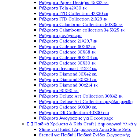
Ριζόχαρτα Paper Designs 45X32 εκ.
Ριζόχαρτα Tela 42Χ30 εκ.
Ριζόχαρτα ITD Collection 42X30 εκ
Ριζόχαρτα ITD Collection 21X29 εκ
Ριζόχαρτα Calambour Collection 50X35 εκ
Ριζόχαρτα Calambour collection 34,5X25 εκ
Ριζόχαρτα μονόχρωμα
Ριζόχαρτα Cadence 21Χ29,7 εκ
Ριζόχαρτα Cadence 60X62 εκ.
Ριζόχαρτα Cadence 30X68 εκ.
Ριζόχαρτα Cadence 90X214 εκ.
Ριζόχαρτα Cadence 30X30 εκ.
Ριζόχαρτα dreamart 41X32 εκ.
Ριζόχαρτα Diamond 30X42 εκ.
Ριζόχαρτα Diamond 30X30 εκ.
Ριζόχαρτα Diamond 90x214 εκ.
Ριζόχαρτα 90X90 εκ.
Ριζόχαρτα Deluxe Art Collection 30X42 εκ.
Ριζόχαρτα Deluxe Art Collection μεγάλα μεγέθη
Ριζόχαρτα Cadence 60X80 εκ.
Ριζόχαρτα DR Collection 40X30 cm
Ριζόχαρτα Αγιογραφίες για Decoupage


Παιδικά Χρώματα & Kids Craft | Δημιουργικά Υλικά γ
Slime για Παιδιά | Δημιουργικά Aqua Slime Sets
Stencil για Παιδιά | Παιδικά Σχέδια Ζωγραφικής