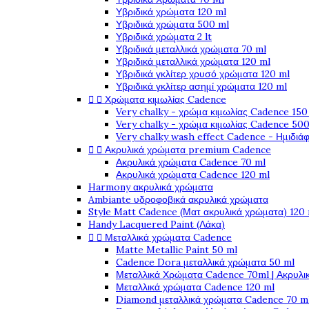
Υβριδικά χρώματα 120 ml
Υβριδικά χρώματα 500 ml
Υβριδικά χρώματα 2 lt
Υβριδικά μεταλλικά χρώματα 70 ml
Υβριδικά μεταλλικά χρώματα 120 ml
Υβριδικά γκλίτερ χρυσό χρώματα 120 ml
Υβριδικά γκλίτερ ασημί χρώματα 120 ml


Χρώματα κιμωλίας Cadence
Very chalky - χρώμα κιμωλίας Cadence 150
Very chalky - χρώμα κιμωλίας Cadence 500
Very chalky wash effect Cadence - Ημιδιά


Ακρυλικά χρώματα premium Cadence
Ακρυλικά χρώματα Cadence 70 ml
Ακρυλικά χρώματα Cadence 120 ml
Harmony ακρυλικά χρώματα
Ambiante υδροφοβικά ακρυλικά χρώματα
Style Matt Cadence (Ματ ακρυλικά χρώματα) 120
Handy Lacquered Paint (Λάκα)


Μεταλλικά χρώματα Cadence
Matte Metallic Paint 50 ml
Cadence Dora μεταλλικά χρώματα 50 ml
Μεταλλικά Χρώματα Cadence 70ml | Ακρυλι
Μεταλλικά χρώματα Cadence 120 ml
Diamond μεταλλικά χρώματα Cadence 70 m