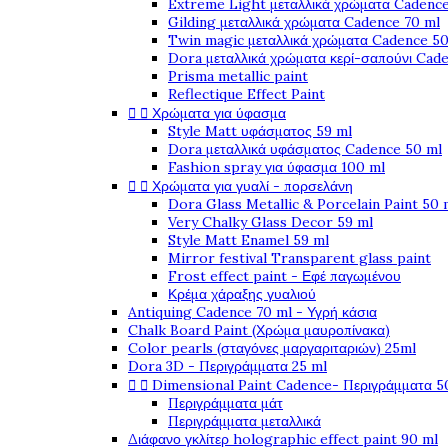
Extreme Light μεταλλικά χρώματα Cadence
Gilding μεταλλικά χρώματα Cadence 70 ml
Twin magic μεταλλικά χρώματα Cadence 50
Dora μεταλλικά χρώματα κερί-σαπούνι Cad
Prisma metallic paint
Reflectique Effect Paint


Χρώματα για ύφασμα
Style Matt υφάσματος 59 ml
Dora μεταλλικά υφάσματος Cadence 50 ml
Fashion spray για ύφασμα 100 ml


Χρώματα για γυαλί - πορσελάνη
Dora Glass Metallic & Porcelain Paint 50 
Very Chalky Glass Decor 59 ml
Style Matt Enamel 59 ml
Mirror festival Transparent glass paint
Frost effect paint - Εφέ παγωμένου
Κρέμα χάραξης γυαλιού
Antiquing Cadence 70 ml - Υγρή κάσια
Chalk Board Paint (Χρώμα μαυροπίνακα)
Color pearls (σταγόνες μαργαριταριών) 25ml
Dora 3D - Περιγράμματα 25 ml


Dimensional Paint Cadence- Περιγράμματα 5
Περιγράμματα μάτ
Περιγράμματα μεταλλικά
Διάφανο γκλίτερ holographic effect paint 90 ml