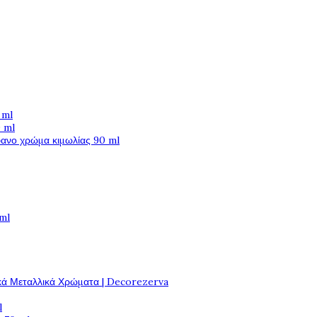
 ml
 ml
φανο χρώμα κιμωλίας 90 ml
 ml
κά Μεταλλικά Χρώματα | Decorezerva
l