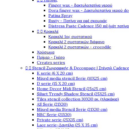


Πατίνες
Finger wax - δακτυλοπατίνα νερού
Dora finger wax - Δακτυλοπατίνα νερού do
Patina Spray
Rusty - Πατίνα για εφέ σκουριάς
Distress Paste Cadence 150 ml (μάτ πατίνα


Κρακελέ
Κρακελέ 1ος συστατικού
Κρακελέ 2 συστατικών διάφανο
Κρακελέ 2 συστατικών - crocodile
Χρύσωμα
Πρίμερ - Γκέσο
Createx series


Stencil Ζωγραφικής & Decoupage | Στένσιλ Cadenc
K serie (6 X 20 cm)
Mixed media stencil Serie (10X25 cm)
D serie (15 X 20 cm)
Home Decor Midi Stencil (25x25 cm)
Siluet Trendy Shadow Stencil (25X25 cm)
Tiles stencil collection 30X30 εκ. (πλακάκια)
AS Serie (21X30)
Mixed media Stencil Serie (21X30 cm)
NBC Serie (21X30)
Private serie (25X35 cm)
Lace serie-Δαντέλα (25 X 35 cm)