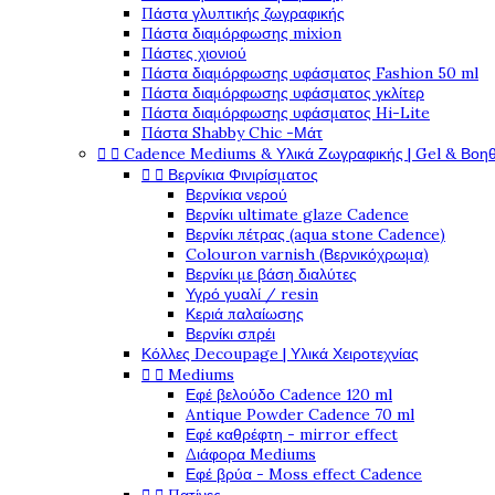
Πάστα γλυπτικής ζωγραφικής
Πάστα διαμόρφωσης mixion
Πάστες χιονιού
Πάστα διαμόρφωσης υφάσματος Fashion 50 ml
Πάστα διαμόρφωσης υφάσματος γκλίτερ
Πάστα διαμόρφωσης υφάσματος Hi-Lite
Πάστα Shabby Chic -Μάτ


Cadence Mediums & Υλικά Ζωγραφικής | Gel & Βοη


Βερνίκια Φινιρίσματος
Βερνίκια νερού
Βερνίκι ultimate glaze Cadence
Βερνίκι πέτρας (aqua stone Cadence)
Colouron varnish (Βερνικόχρωμα)
Βερνίκι με βάση διαλύτες
Υγρό γυαλί / resin
Κεριά παλαίωσης
Βερνίκι σπρέι
Κόλλες Decoupage | Υλικά Χειροτεχνίας


Mediums
Εφέ βελούδο Cadence 120 ml
Antique Powder Cadence 70 ml
Εφέ καθρέφτη - mirror effect
Διάφορα Mediums
Εφέ βρύα - Moss effect Cadence