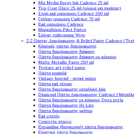
Mix Media Spray Ink Cadence 25 ml
Top Coat Glaze 25 ml (χρώμα για σκιάσεις)
Σπρέι εφέ μαρμάρου Cadence 200 ml
Γκλίτερ χρώματα Cadence 70 ml
Εφέ μαρμάρου Cadence
Μαρκαδόροι Pilot Pintor
Σκόνες embossing Wow


Πάστες Διαμόρφωσης & Relief Paste Cadence | Tex
Κλασικές πάστες διαμόρφωσης
Πάστα διαμόρφωσης διάφανη
Πάστα διαμόρφωσης διάφανη με κόκκους
Matte Metallic Paste 250 ml
Texture art relief paste
Πάστα κρακελέ
Vintage legend - αντικέ γκέσο
Πάστα εφέ πέτρας
Πάστα διαμόρφωσης μεταλλική λεία
Diamond Πάστα Διαμόρφωσης Cadence | Μεταλλικ
Πάστα διαμόρφωσης με κόκκους Dora perla
Πάστα διαμόρφωσης Hi-Lite
Πάστα διαμόρφωσης γκλίτερ
Εφέ μπετόν
Concrete stucco
Expanding (διογκωτική) πάστα διαμόρφωσης
Ελαστική πάστα διαμόφωσης