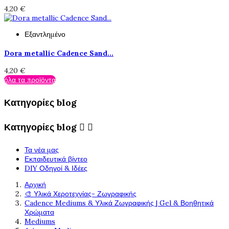
4,20 €
Εξαντλημένο
Dora metallic Cadence Sand...
4,20 €
όλα τα προϊόντα
Κατηγορίες blog
Κατηγορίες blog


Τα νέα μας
Εκπαιδευτικά βίντεο
DIY Οδηγοί & Ιδέες
Αρχική
🎨 Υλικά Χεροτεχνίας- Ζωγραφικής
Cadence Mediums & Υλικά Ζωγραφικής | Gel & Βοηθητικά
Χρώματα
Mediums