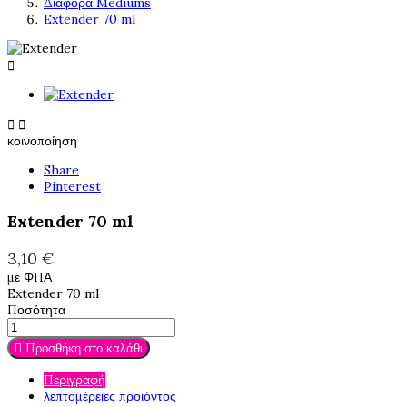
Διάφορα Mediums
Extender 70 ml



κοινοποίηση
Share
Pinterest
Extender 70 ml
3,10 €
με ΦΠΑ
Extender 70 ml
Ποσότητα
Προσθήκη στο καλάθι

Περιγραφή
λεπτομέρειες προιόντος