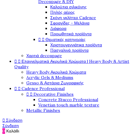
Decoupage & DIY
Καλούπια σιλικόνης
Πηλός αέρος
Σκόνη γκλίττερ Cadence
Σφραγίδες - Μελάνια
Διάφορα
Προωθητικά προϊόντα
Θεματικές κατηγορίες


Χριστουγεννιάτικα προϊόντα
Πασχαλινά προϊόντα
Χαρτιά decoupage
Επαγγελματικά Ακρυλικά Χρώματα | Heavy Body & Artist


Quality
Heavy Body Ακρυλικά Χρώματα
Acrylic Gels & Mediums
Gesso & Αστάρια Ζωγραφικής
Cadence Professional


Decorative Finishes


Concrete Stucco Professional
Venetian touch marble texture
Metallic Finishes
Σύνδεση

Σύνδεση
0
Καλάθι