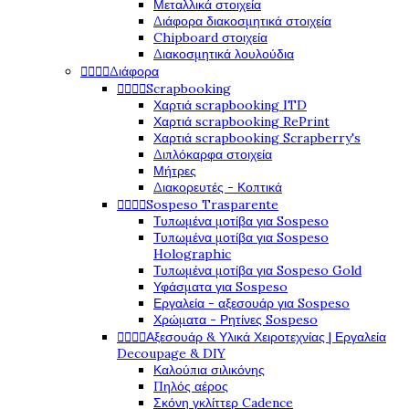
Μεταλλικά στοιχεία
Διάφορα διακοσμητικά στοιχεία
Chipboard στοιχεία
Διακοσμητικά λουλούδια
Διάφορα




Scrapbooking




Χαρτιά scrapbooking ITD
Χαρτιά scrapbooking RePrint
Χαρτιά scrapbooking Scrapberry's
Διπλόκαρφα στοιχεία
Μήτρες
Διακορευτές - Κοπτικά
Sospeso Trasparente




Τυπωμένα μοτίβα για Sospeso
Τυπωμένα μοτίβα για Sospeso
Holographic
Τυπωμένα μοτίβα για Sospeso Gold
Υφάσματα για Sospeso
Εργαλεία - αξεσουάρ για Sospeso
Χρώματα - Ρητίνες Sospeso
Αξεσουάρ & Υλικά Χειροτεχνίας | Εργαλεία




Decoupage & DIY
Καλούπια σιλικόνης
Πηλός αέρος
Σκόνη γκλίττερ Cadence