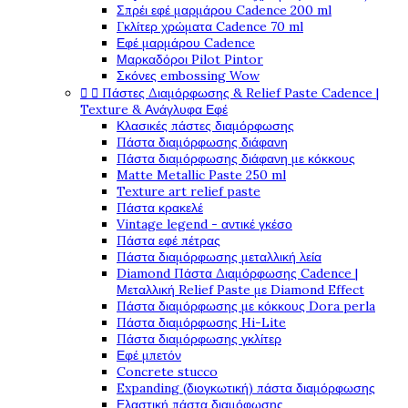
Σπρέι εφέ μαρμάρου Cadence 200 ml
Γκλίτερ χρώματα Cadence 70 ml
Εφέ μαρμάρου Cadence
Μαρκαδόροι Pilot Pintor
Σκόνες embossing Wow
Πάστες Διαμόρφωσης & Relief Paste Cadence |


Texture & Ανάγλυφα Εφέ
Κλασικές πάστες διαμόρφωσης
Πάστα διαμόρφωσης διάφανη
Πάστα διαμόρφωσης διάφανη με κόκκους
Matte Metallic Paste 250 ml
Texture art relief paste
Πάστα κρακελέ
Vintage legend - αντικέ γκέσο
Πάστα εφέ πέτρας
Πάστα διαμόρφωσης μεταλλική λεία
Diamond Πάστα Διαμόρφωσης Cadence |
Μεταλλική Relief Paste με Diamond Effect
Πάστα διαμόρφωσης με κόκκους Dora perla
Πάστα διαμόρφωσης Hi-Lite
Πάστα διαμόρφωσης γκλίτερ
Εφέ μπετόν
Concrete stucco
Expanding (διογκωτική) πάστα διαμόρφωσης
Ελαστική πάστα διαμόφωσης