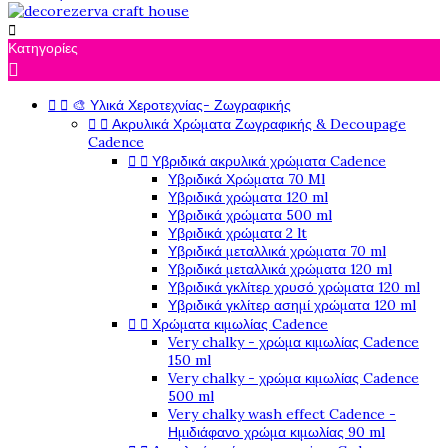

Κατηγορίες

🎨 Υλικά Χεροτεχνίας- Ζωγραφικής


Ακρυλικά Χρώματα Ζωγραφικής & Decoupage


Cadence
Υβριδικά ακρυλικά χρώματα Cadence


Υβριδικά Χρώματα 70 Ml
Υβριδικά χρώματα 120 ml
Υβριδικά χρώματα 500 ml
Υβριδικά χρώματα 2 lt
Υβριδικά μεταλλικά χρώματα 70 ml
Υβριδικά μεταλλικά χρώματα 120 ml
Υβριδικά γκλίτερ χρυσό χρώματα 120 ml
Υβριδικά γκλίτερ ασημί χρώματα 120 ml
Χρώματα κιμωλίας Cadence


Very chalky - χρώμα κιμωλίας Cadence
150 ml
Very chalky - χρώμα κιμωλίας Cadence
500 ml
Very chalky wash effect Cadence -
Ημιδιάφανο χρώμα κιμωλίας 90 ml