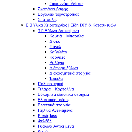
Σφουγγάρι Velour
Σκαφάκια βαφής
Εργαλεία τεχνοτροπίας
Σπάτουλες
Υλικά Χειροτεχνίας | Είδη DIY & Κατασκευών


Ξύλινα Αντικείμενα


Κουτιά - Μπαούλα
Δίσκοι
Πάνελ
Καβαλέτα
Κορνίζες
Ρολόγια
Διάφορα ξύλινα
Διακοσμητικά στοιχεία
Έπιπλα
Πολυεστερικά
Τελάρα - Καρτολίνα
Εύκαμπτα ελαστικά στοιχεία
Ελαστικές τρέσες
Ελαστικά στοιχεία
Πήλινα Αντικείμενα
Plexiglass
Φελιζόλ
Γυάλινα Αντικείμενα
Κεριά