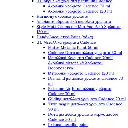
Ακρυλικά χρώματα premium Cadence


Ακρυλικά χρώματα Cadence 70 ml
Ακρυλικά χρώματα Cadence 120 ml
Harmony ακρυλικά χρώματα
Ambiante υδροφοβικά ακρυλικά χρώματα
Style Matt Cadence – Ματ Ακρυλικά Χρώματα
120 ml
Handy Lacquered Paint (Λάκα)
Μεταλλικά χρώματα Cadence


Matte Metallic Paint 50 ml
Cadence Dora μεταλλικά χρώματα 50 ml
Μεταλλικά Χρώματα Cadence 70ml |
Ακρυλικά Μεταλλικά Χρώματα |
Decorezerva
Μεταλλικά χρώματα Cadence 120 ml
Diamond μεταλλικά χρώματα Cadence 70
ml
Extreme Light μεταλλικά χρώματα
Cadence 70 ml
Gilding μεταλλικά χρώματα Cadence 70 ml
Twin magic μεταλλικά χρώματα Cadence
50 ml
Dora μεταλλικά χρώματα κερί-σαπούνι
Cadence 50 ml
Prisma metallic paint