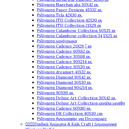
Ριζόχαρτα Nagehan aka 30X42 εκ.
Ριζόχαρτα Paper Designs 45X32 εκ.
Ριζόχαρτα Tela 42Χ30 εκ.
Ριζόχαρτα ITD Collection 42X30 εκ
Ριζόχαρτα ITD Collection 21X29 εκ
Ριζόχαρτα Calambour Collection 50X35 εκ
Ριζόχαρτα Calambour collection 34,5X25 εκ
Ριζόχαρτα μονόχρωμα
Ριζόχαρτα Cadence 21Χ29,7 εκ
Ριζόχαρτα Cadence 60X62 εκ.
Ριζόχαρτα Cadence 30X68 εκ.
Ριζόχαρτα Cadence 90X214 εκ.
Ριζόχαρτα Cadence 30X30 εκ.
Ριζόχαρτα dreamart 41X32 εκ.
Ριζόχαρτα Diamond 30X42 εκ.
Ριζόχαρτα Diamond 30X30 εκ.
Ριζόχαρτα Diamond 90x214 εκ.
Ριζόχαρτα 90X90 εκ.
Ριζόχαρτα Deluxe Art Collection 30X42 εκ.
Ριζόχαρτα Deluxe Art Collection μεγάλα μεγέθη
Ριζόχαρτα Cadence 60X80 εκ.
Ριζόχαρτα DR Collection 40X30 cm
Ριζόχαρτα Αγιογραφίες για Decoupage
Παιδικά Χρώματα & Kids Craft | Δημιουργικά



