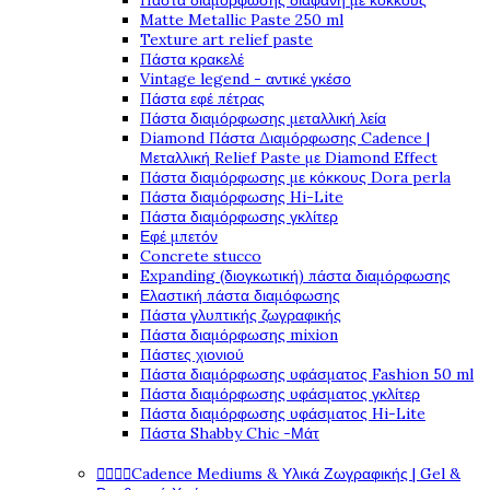
Πάστα διαμόρφωσης διάφανη με κόκκους
Matte Metallic Paste 250 ml
Texture art relief paste
Πάστα κρακελέ
Vintage legend - αντικέ γκέσο
Πάστα εφέ πέτρας
Πάστα διαμόρφωσης μεταλλική λεία
Diamond Πάστα Διαμόρφωσης Cadence |
Μεταλλική Relief Paste με Diamond Effect
Πάστα διαμόρφωσης με κόκκους Dora perla
Πάστα διαμόρφωσης Hi-Lite
Πάστα διαμόρφωσης γκλίτερ
Εφέ μπετόν
Concrete stucco
Expanding (διογκωτική) πάστα διαμόρφωσης
Ελαστική πάστα διαμόφωσης
Πάστα γλυπτικής ζωγραφικής
Πάστα διαμόρφωσης mixion
Πάστες χιονιού
Πάστα διαμόρφωσης υφάσματος Fashion 50 ml
Πάστα διαμόρφωσης υφάσματος γκλίτερ
Πάστα διαμόρφωσης υφάσματος Hi-Lite
Πάστα Shabby Chic -Μάτ
Cadence Mediums & Υλικά Ζωγραφικής | Gel &



