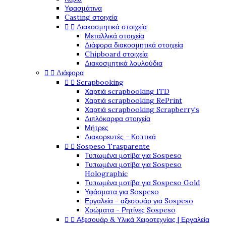
Υφασμάτινα
Casting στοιχεία
Διακοσμητικά στοιχεία


Μεταλλικά στοιχεία
Διάφορα διακοσμητικά στοιχεία
Chipboard στοιχεία
Διακοσμητικά λουλούδια
Διάφορα


Scrapbooking


Χαρτιά scrapbooking ITD
Χαρτιά scrapbooking RePrint
Χαρτιά scrapbooking Scrapberry's
Διπλόκαρφα στοιχεία
Μήτρες
Διακορευτές - Κοπτικά
Sospeso Trasparente


Τυπωμένα μοτίβα για Sospeso
Τυπωμένα μοτίβα για Sospeso
Holographic
Τυπωμένα μοτίβα για Sospeso Gold
Υφάσματα για Sospeso
Εργαλεία - αξεσουάρ για Sospeso
Χρώματα - Ρητίνες Sospeso
Αξεσουάρ & Υλικά Χειροτεχνίας | Εργαλεία

