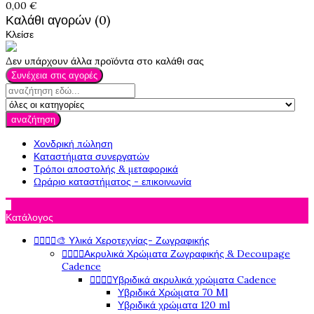
0,00 €
Καλάθι αγορών (0)
Κλείσε
Δεν υπάρχουν άλλα προϊόντα στο καλάθι σας
Συνέχεια στις αγορές
αναζήτηση
Χονδρική πώληση
Καταστήματα συνεργατών
Τρόποι αποστολής & μεταφορικά
Ωράριο καταστήματος - επικοινωνία

Κατάλογος
🎨 Υλικά Χεροτεχνίας- Ζωγραφικής




Ακρυλικά Χρώματα Ζωγραφικής & Decoupage




Cadence
Υβριδικά ακρυλικά χρώματα Cadence




Υβριδικά Χρώματα 70 Ml
Υβριδικά χρώματα 120 ml