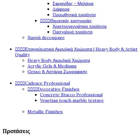
Σφραγίδες - Μελάνια
Διάφορα
Προωθητικά προϊόντα
Θεματικές κατηγορίες




Χριστουγεννιάτικα προϊόντα
Πασχαλινά προϊόντα
Χαρτιά decoupage
Επαγγελματικά Ακρυλικά Χρώματα | Heavy Body & Artist




Quality
Heavy Body Ακρυλικά Χρώματα
Acrylic Gels & Mediums
Gesso & Αστάρια Ζωγραφικής
Cadence Professional




Decorative Finishes




Concrete Stucco Professional
Venetian touch marble texture
Metallic Finishes
Προτάσεις