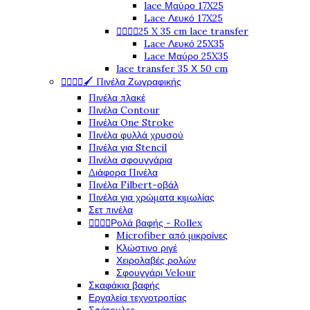
lace Μαύρο 17X25
Lace Λευκό 17X25
25 X 35 cm lace transfer




Lace Λευκό 25X35
Lace Μαύρο 25X35
lace transfer 35 Χ 50 cm
🖌️ Πινέλα Ζωγραφικής




Πινέλα πλακέ
Πινέλα Contour
Πινέλα One Stroke
Πινέλα φυλλά χρυσού
Πινέλα για Stencil
Πινέλα σφουγγάρια
Διάφορα Πινέλα
Πινέλα Filbert-οβάλ
Πινέλα για χρώματα κιμωλίας
Σετ πινέλα
Ρολά βαφής - Rollex




Microfiber από μικροίνες
Κλώστινο ριγέ
Χειρολαβές ρολών
Σφουγγάρι Velour
Σκαφάκια βαφής
Εργαλεία τεχνοτροπίας