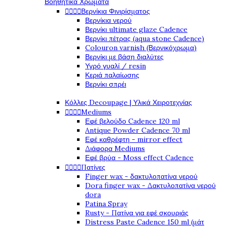
Βοηθητικά Χρώματα
Βερνίκια Φινιρίσματος




Βερνίκια νερού
Βερνίκι ultimate glaze Cadence
Βερνίκι πέτρας (aqua stone Cadence)
Colouron varnish (Βερνικόχρωμα)
Βερνίκι με βάση διαλύτες
Υγρό γυαλί / resin
Κεριά παλαίωσης
Βερνίκι σπρέι
Κόλλες Decoupage | Υλικά Χειροτεχνίας
Mediums




Εφέ βελούδο Cadence 120 ml
Antique Powder Cadence 70 ml
Εφέ καθρέφτη - mirror effect
Διάφορα Mediums
Εφέ βρύα - Moss effect Cadence
Πατίνες




Finger wax - δακτυλοπατίνα νερού
Dora finger wax - Δακτυλοπατίνα νερού
dora
Patina Spray
Rusty - Πατίνα για εφέ σκουριάς
Distress Paste Cadence 150 ml (μάτ