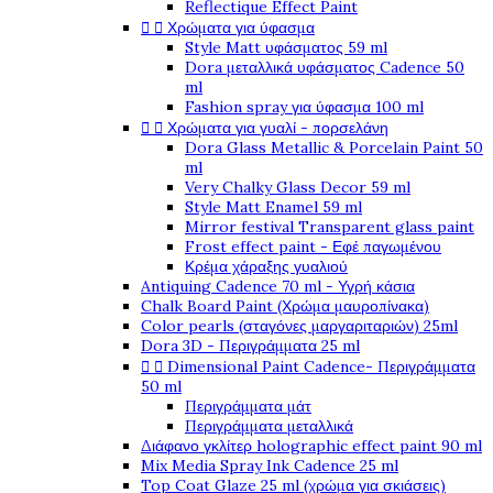
Reflectique Effect Paint
Χρώματα για ύφασμα


Style Matt υφάσματος 59 ml
Dora μεταλλικά υφάσματος Cadence 50
ml
Fashion spray για ύφασμα 100 ml
Χρώματα για γυαλί - πορσελάνη


Dora Glass Metallic & Porcelain Paint 50
ml
Very Chalky Glass Decor 59 ml
Style Matt Enamel 59 ml
Mirror festival Transparent glass paint
Frost effect paint - Εφέ παγωμένου
Κρέμα χάραξης γυαλιού
Antiquing Cadence 70 ml - Υγρή κάσια
Chalk Board Paint (Χρώμα μαυροπίνακα)
Color pearls (σταγόνες μαργαριταριών) 25ml
Dora 3D - Περιγράμματα 25 ml
Dimensional Paint Cadence- Περιγράμματα


50 ml
Περιγράμματα μάτ
Περιγράμματα μεταλλικά
Διάφανο γκλίτερ holographic effect paint 90 ml
Mix Media Spray Ink Cadence 25 ml
Top Coat Glaze 25 ml (χρώμα για σκιάσεις)