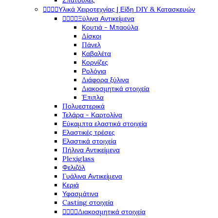
Σπάτουλες
Υλικά Χειροτεχνίας | Είδη DIY & Κατασκευών




Ξύλινα Αντικείμενα




Κουτιά - Μπαούλα
Δίσκοι
Πάνελ
Καβαλέτα
Κορνίζες
Ρολόγια
Διάφορα ξύλινα
Διακοσμητικά στοιχεία
Έπιπλα
Πολυεστερικά
Τελάρα - Καρτολίνα
Εύκαμπτα ελαστικά στοιχεία
Ελαστικές τρέσες
Ελαστικά στοιχεία
Πήλινα Αντικείμενα
Plexiglass
Φελιζόλ
Γυάλινα Αντικείμενα
Κεριά
Υφασμάτινα
Casting στοιχεία
Διακοσμητικά στοιχεία



