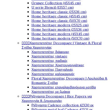
Grunge Collection (45X45 cm)
U serie Stencil (13X57 cm)
Home heritage classic (25X36 cm)
Home heritage classic (45X45 cm)
Home heritage classic (50X70 cm)
Home heritage modern (25X25 cm)
Home heritage modern (25X36 cm)
Home heritage modern (45X45 cm)
Home heritage modern (50X70 cm)
Χαρτοπετσέτες Decoupage | Vintage & Floral




Σχέδια Χειροτεχνίας
Χαρτοπετσέτες διάφορες
Χαρτοπετσέτες vintage
Χαρτοπετσέτες παιδικές
Χαρτοπετσέτες Χριστουγεννιάτικες
Χαρτοπετσέτες Πασχαλινές
Χαρτοπετσέτες καλοκαιρινές
Floral Χαρτοπετσέτες Decoupage | Λουλούδια &
Romantic Σχέδια
Χαρτοπετσέτες επαναλαμβανόμενα μοτίβα
Χαρτοπετσέτες με ζωάκια
Ριζόχαρτα Decoupage | Rice Papers για




Χειροτεχνία & Δημιουργίες
Ριζόχαρτα Cadence collection 42X30 εκ
Ριζόχαρτα metal leaf Cadence 42X31 εκ