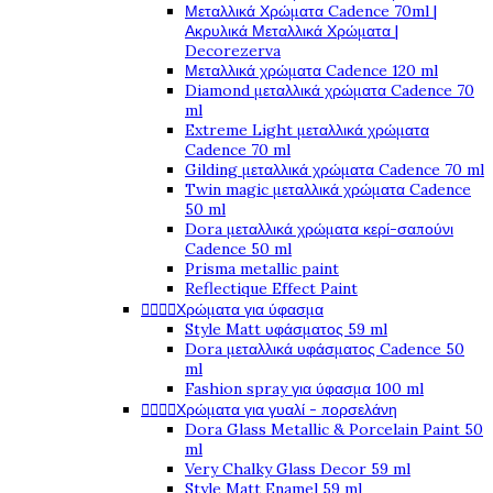
Μεταλλικά Χρώματα Cadence 70ml |
Ακρυλικά Μεταλλικά Χρώματα |
Decorezerva
Μεταλλικά χρώματα Cadence 120 ml
Diamond μεταλλικά χρώματα Cadence 70
ml
Extreme Light μεταλλικά χρώματα
Cadence 70 ml
Gilding μεταλλικά χρώματα Cadence 70 ml
Twin magic μεταλλικά χρώματα Cadence
50 ml
Dora μεταλλικά χρώματα κερί-σαπούνι
Cadence 50 ml
Prisma metallic paint
Reflectique Effect Paint
Χρώματα για ύφασμα




Style Matt υφάσματος 59 ml
Dora μεταλλικά υφάσματος Cadence 50
ml
Fashion spray για ύφασμα 100 ml
Χρώματα για γυαλί - πορσελάνη




Dora Glass Metallic & Porcelain Paint 50
ml
Very Chalky Glass Decor 59 ml
Style Matt Enamel 59 ml