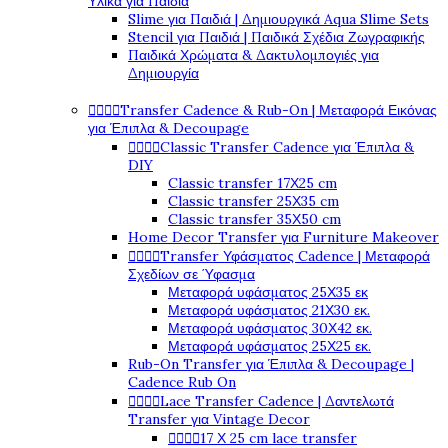
Υλικά για Παιδιά
Slime για Παιδιά | Δημιουργικά Aqua Slime Sets
Stencil για Παιδιά | Παιδικά Σχέδια Ζωγραφικής
Παιδικά Χρώματα & Δακτυλομπογιές για
Δημιουργία
Transfer Cadence & Rub-On | Μεταφορά Εικόνας




για Έπιπλα & Decoupage
Classic Transfer Cadence για Έπιπλα &




DIY
Classic transfer 17Χ25 cm
Classic transfer 25Χ35 cm
Classic transfer 35Χ50 cm
Home Decor Transfer για Furniture Makeover
Transfer Υφάσματος Cadence | Μεταφορά




Σχεδίων σε Ύφασμα
Μεταφορά υφάσματος 25Χ35 εκ
Μεταφορά υφάσματος 21Χ30 εκ.
Μεταφορά υφάσματος 30Χ42 εκ.
Μεταφορά υφάσματος 25Χ25 εκ.
Rub-On Transfer για Έπιπλα & Decoupage |
Cadence Rub On
Lace Transfer Cadence | Δαντελωτά




Transfer για Vintage Decor
17 Χ 25 cm lace transfer



