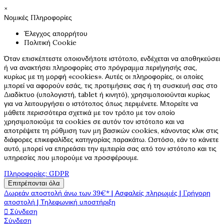
×
Νομικές Πληροφορίες
Έλεγχος απορρήτου
Πολιτική Cookie
Όταν επισκέπτεστε οποιονδήποτε ιστότοπο, ενδέχεται να αποθηκεύσει
ή να ανακτήσει πληροφορίες στο πρόγραμμα περιήγησής σας,
κυρίως με τη μορφή «cookies». Αυτές οι πληροφορίες, οι οποίες
μπορεί να αφορούν εσάς, τις προτιμήσεις σας ή τη συσκευή σας στο
Διαδίκτυο (υπολογιστή, tablet ή κινητό), χρησιμοποιούνται κυρίως
για να λειτουργήσει ο ιστότοπος όπως περιμένετε. Μπορείτε να
μάθετε περισσότερα σχετικά με τον τρόπο με τον οποίο
χρησιμοποιούμε τα cookies σε αυτόν τον ιστότοπο και να
αποτρέψετε τη ρύθμιση των μη βασικών cookies, κάνοντας κλικ στις
διάφορες επικεφαλίδες κατηγορίας παρακάτω. Ωστόσο, εάν το κάνετε
αυτό, μπορεί να επηρεάσει την εμπειρία σας από τον ιστότοπο και τις
υπηρεσίες που μπορούμε να προσφέρουμε.
Πληροφορίες: GDPR
Επιτρέπονται όλα
Δωρεάν αποστολή άνω των 39€* | Ασφαλείς πληρωμές | Γρήγορη
αποστολή | Τηλεφωνική υποστήριξη
Σύνδεση

Σύνδεση