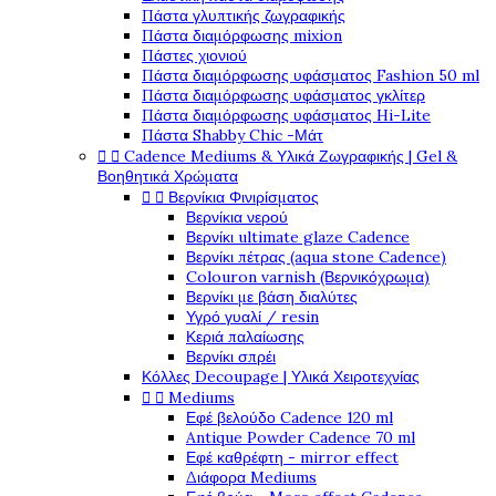
Πάστα γλυπτικής ζωγραφικής
Πάστα διαμόρφωσης mixion
Πάστες χιονιού
Πάστα διαμόρφωσης υφάσματος Fashion 50 ml
Πάστα διαμόρφωσης υφάσματος γκλίτερ
Πάστα διαμόρφωσης υφάσματος Hi-Lite
Πάστα Shabby Chic -Μάτ
Cadence Mediums & Υλικά Ζωγραφικής | Gel &


Βοηθητικά Χρώματα
Βερνίκια Φινιρίσματος


Βερνίκια νερού
Βερνίκι ultimate glaze Cadence
Βερνίκι πέτρας (aqua stone Cadence)
Colouron varnish (Βερνικόχρωμα)
Βερνίκι με βάση διαλύτες
Υγρό γυαλί / resin
Κεριά παλαίωσης
Βερνίκι σπρέι
Κόλλες Decoupage | Υλικά Χειροτεχνίας
Mediums


Εφέ βελούδο Cadence 120 ml
Antique Powder Cadence 70 ml
Εφέ καθρέφτη - mirror effect
Διάφορα Mediums