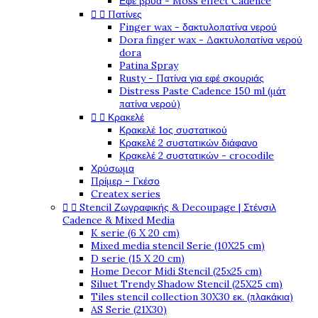
Εφέ βρύα - Moss effect Cadence
Πατίνες


Finger wax - δακτυλοπατίνα νερού
Dora finger wax - Δακτυλοπατίνα νερού
dora
Patina Spray
Rusty - Πατίνα για εφέ σκουριάς
Distress Paste Cadence 150 ml (μάτ
πατίνα νερού)
Κρακελέ


Κρακελέ 1ος συστατικού
Κρακελέ 2 συστατικών διάφανο
Κρακελέ 2 συστατικών - crocodile
Χρύσωμα
Πρίμερ - Γκέσο
Createx series
Stencil Ζωγραφικής & Decoupage | Στένσιλ


Cadence & Mixed Media
K serie (6 X 20 cm)
Mixed media stencil Serie (10X25 cm)
D serie (15 X 20 cm)
Home Decor Midi Stencil (25x25 cm)
Siluet Trendy Shadow Stencil (25X25 cm)
Tiles stencil collection 30X30 εκ. (πλακάκια)
AS Serie (21X30)