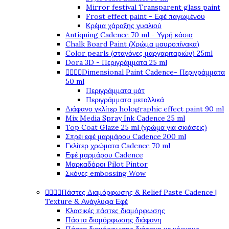
Mirror festival Transparent glass paint
Frost effect paint - Εφέ παγωμένου
Κρέμα χάραξης γυαλιού
Antiquing Cadence 70 ml - Υγρή κάσια
Chalk Board Paint (Χρώμα μαυροπίνακα)
Color pearls (σταγόνες μαργαριταριών) 25ml
Dora 3D - Περιγράμματα 25 ml
Dimensional Paint Cadence- Περιγράμματα




50 ml
Περιγράμματα μάτ
Περιγράμματα μεταλλικά
Διάφανο γκλίτερ holographic effect paint 90 ml
Mix Media Spray Ink Cadence 25 ml
Top Coat Glaze 25 ml (χρώμα για σκιάσεις)
Σπρέι εφέ μαρμάρου Cadence 200 ml
Γκλίτερ χρώματα Cadence 70 ml
Εφέ μαρμάρου Cadence
Μαρκαδόροι Pilot Pintor
Σκόνες embossing Wow
Πάστες Διαμόρφωσης & Relief Paste Cadence |




Texture & Ανάγλυφα Εφέ
Κλασικές πάστες διαμόρφωσης
Πάστα διαμόρφωσης διάφανη