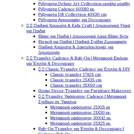
Ριζόχαρτα Deluxe Art Collection μεγάλα μεγέθη
Ριζόχαρτα Cadence 60X80 εκ.
Ριζόχαρτα DR Collection 40X30 cm
Ριζόχαρτα Αγιογραφίες για Decoupage
Παιδικά Χρώματα & Kids Craft | Δημιουργικά Υλικά


για Παιδιά
Slime για Παιδιά | Δημιουργικά Aqua Slime Sets
Stencil για Παιδιά | Παιδικά Σχέδια Ζωγραφικής
Παιδικά Χρώματα & Δακτυλομπογιές για
Δημιουργία
Transfer Cadence & Rub-On | Μεταφορά Εικόνας


για Έπιπλα & Decoupage
Classic Transfer Cadence για Έπιπλα & DIY


Classic transfer 17Χ25 cm
Classic transfer 25Χ35 cm
Classic transfer 35Χ50 cm
Home Decor Transfer για Furniture Makeover
Transfer Υφάσματος Cadence | Μεταφορά


Σχεδίων σε Ύφασμα
Μεταφορά υφάσματος 25Χ35 εκ
Μεταφορά υφάσματος 21Χ30 εκ.
Μεταφορά υφάσματος 30Χ42 εκ.
Μεταφορά υφάσματος 25Χ25 εκ.
Rub-On Transfer για Έπιπλα & Decoupage |