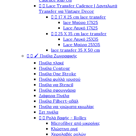
Cadence Rub On
Lace Transfer Cadence | Δαντελωτά


Transfer για Vintage Decor
17 Χ 25 cm lace transfer


lace Μαύρο 17X25
Lace Λευκό 17X25
25 X 35 cm lace transfer


Lace Λευκό 25X35
Lace Μαύρο 25X35
lace transfer 35 Χ 50 cm
🖌️ Πινέλα Ζωγραφικής


Πινέλα πλακέ
Πινέλα Contour
Πινέλα One Stroke
Πινέλα φυλλά χρυσού
Πινέλα για Stencil
Πινέλα σφουγγάρια
Διάφορα Πινέλα
Πινέλα Filbert-οβάλ
Πινέλα για χρώματα κιμωλίας
Σετ πινέλα
Ρολά βαφής - Rollex


Microfiber από μικροίνες
Κλώστινο ριγέ
Χειρολαβές ρολών