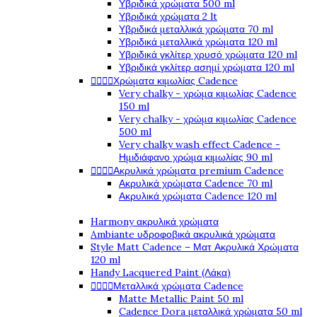
Υβριδικά χρώματα 500 ml
Υβριδικά χρώματα 2 lt
Υβριδικά μεταλλικά χρώματα 70 ml
Υβριδικά μεταλλικά χρώματα 120 ml
Υβριδικά γκλίτερ χρυσό χρώματα 120 ml
Υβριδικά γκλίτερ ασημί χρώματα 120 ml
Χρώματα κιμωλίας Cadence




Very chalky - χρώμα κιμωλίας Cadence
150 ml
Very chalky - χρώμα κιμωλίας Cadence
500 ml
Very chalky wash effect Cadence -
Ημιδιάφανο χρώμα κιμωλίας 90 ml
Ακρυλικά χρώματα premium Cadence




Ακρυλικά χρώματα Cadence 70 ml
Ακρυλικά χρώματα Cadence 120 ml
Harmony ακρυλικά χρώματα
Ambiante υδροφοβικά ακρυλικά χρώματα
Style Matt Cadence – Ματ Ακρυλικά Χρώματα
120 ml
Handy Lacquered Paint (Λάκα)
Μεταλλικά χρώματα Cadence




Matte Metallic Paint 50 ml
Cadence Dora μεταλλικά χρώματα 50 ml