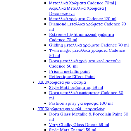
Μεταλλικά Χρώματα Cadence 70ml |
Ακρυλικά Μεταλλικά Χρώματα |
Decorezerva
Μεταλλικά χρώματα Cadence 120 ml
Diamond μεταλλικά χρώματα Cadence 70
ml
Extreme Light μεταλλικά χρώματα
Cadence 70 ml
Gilding μεταλλικά χρώματα Cadence 70 ml
Twin magic μεταλλικά χρώματα Cadence
50 ml
Dora μεταλλικά χρώματα κερί-σαπούνι
Cadence 50 ml
Prisma metallic paint
Reflectique Effect Paint




Χρώματα για ύφασμα
Style Matt υφάσματος 59 ml
Dora μεταλλικά υφάσματος Cadence 50
ml
Fashion spray για ύφασμα 100 ml




Χρώματα για γυαλί - πορσελάνη
Dora Glass Metallic & Porcelain Paint 50
ml
Very Chalky Glass Decor 59 ml
Style Matt Enamel 59 ml