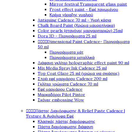
Mirror festival Transparent glass paint
Frost effect paint - Εφέ παγωμένου
Κρέμα χάραξης γυαλιού
Antiquing Cadence 70 ml - Υγρή κάσια
Chalk Board Paint (Χρώμα μαυροπίνακα)
Color pearls (σταγόνες μαργαριταριών) 25ml
Dora 3D - Περιγράμματα 25 ml




Dimensional Paint Cadence- Περιγράμματα
50 ml
Περιγράμματα μάτ
Περιγράμματα μεταλλικά
Διάφανο γκλίτερ holographic effect paint 90 ml
Mix Media Spray Ink Cadence 25 ml
Top Coat Glaze 25 ml (χρώμα για σκιάσεις)
Σπρέι εφέ μαρμάρου Cadence 200 ml
Γκλίτερ χρώματα Cadence 70 ml
Εφέ μαρμάρου Cadence
Μαρκαδόροι Pilot Pintor
Σκόνες embossing Wow




Πάστες Διαμόρφωσης & Relief Paste Cadence |
Texture & Ανάγλυφα Εφέ
Κλασικές πάστες διαμόρφωσης
Πάστα διαμόρφωσης διάφανη