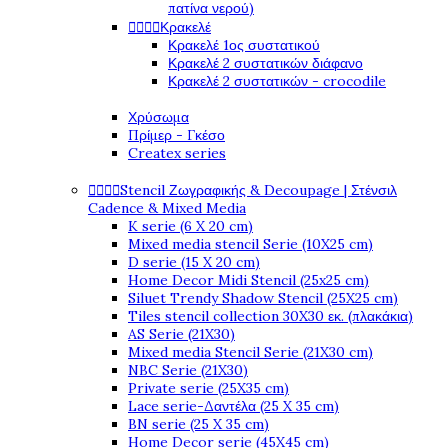
πατίνα νερού)




Κρακελέ
Κρακελέ 1ος συστατικού
Κρακελέ 2 συστατικών διάφανο
Κρακελέ 2 συστατικών - crocodile
Χρύσωμα
Πρίμερ - Γκέσο
Createx series




Stencil Ζωγραφικής & Decoupage | Στένσιλ
Cadence & Mixed Media
K serie (6 X 20 cm)
Mixed media stencil Serie (10X25 cm)
D serie (15 X 20 cm)
Home Decor Midi Stencil (25x25 cm)
Siluet Trendy Shadow Stencil (25X25 cm)
Tiles stencil collection 30X30 εκ. (πλακάκια)
AS Serie (21X30)
Mixed media Stencil Serie (21X30 cm)
NBC Serie (21X30)
Private serie (25X35 cm)
Lace serie-Δαντέλα (25 X 35 cm)
BN serie (25 X 35 cm)
Home Decor serie (45X45 cm)