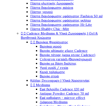
Πάστα γλυπτικής ζωγραφικής
Πάστα διαμόρφωσης mixion
Πάστες χιονιού
Πάστα διαμόρφωσης υφάσματος Fashion 50 ml
Πάστα διαμόρφωσης υφάσματος γκλίτερ
Πάστα διαμόρφωσης υφάσματος Hi-Lite
Πάστα Shabby Chic -Μάτ


Cadence Mediums & Υλικά Ζωγραφικής | Gel &
Βοηθητικά Χρώματα


Βερνίκια Φινιρίσματος
Βερνίκια νερού
Βερνίκι ultimate glaze Cadence
Βερνίκι πέτρας (aqua stone Cadence)
Colouron varnish (Βερνικόχρωμα)
Βερνίκι με βάση διαλύτες
Υγρό γυαλί / resin
Κεριά παλαίωσης
Βερνίκι σπρέι
Κόλλες Decoupage | Υλικά Χειροτεχνίας


Mediums
Εφέ βελούδο Cadence 120 ml
Antique Powder Cadence 70 ml
Εφέ καθρέφτη - mirror effect
Διάφορα Mediums