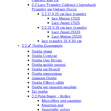
Cadence Rub On


Lace Transfer Cadence | Δαντελωτά
Transfer για Vintage Decor


17 Χ 25 cm lace transfer
lace Μαύρο 17X25
Lace Λευκό 17X25


25 X 35 cm lace transfer
Lace Λευκό 25X35
Lace Μαύρο 25X35
lace transfer 35 Χ 50 cm


🖌️ Πινέλα Ζωγραφικής
Πινέλα πλακέ
Πινέλα Contour
Πινέλα One Stroke
Πινέλα φυλλά χρυσού
Πινέλα για Stencil
Πινέλα σφουγγάρια
Διάφορα Πινέλα
Πινέλα Filbert-οβάλ
Πινέλα για χρώματα κιμωλίας
Σετ πινέλα


Ρολά βαφής - Rollex
Microfiber από μικροίνες
Κλώστινο ριγέ
Χειρολαβές ρολών