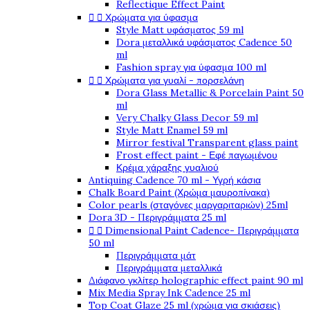
Reflectique Effect Paint


Χρώματα για ύφασμα
Style Matt υφάσματος 59 ml
Dora μεταλλικά υφάσματος Cadence 50
ml
Fashion spray για ύφασμα 100 ml


Χρώματα για γυαλί - πορσελάνη
Dora Glass Metallic & Porcelain Paint 50
ml
Very Chalky Glass Decor 59 ml
Style Matt Enamel 59 ml
Mirror festival Transparent glass paint
Frost effect paint - Εφέ παγωμένου
Κρέμα χάραξης γυαλιού
Antiquing Cadence 70 ml - Υγρή κάσια
Chalk Board Paint (Χρώμα μαυροπίνακα)
Color pearls (σταγόνες μαργαριταριών) 25ml
Dora 3D - Περιγράμματα 25 ml


Dimensional Paint Cadence- Περιγράμματα
50 ml
Περιγράμματα μάτ
Περιγράμματα μεταλλικά
Διάφανο γκλίτερ holographic effect paint 90 ml
Mix Media Spray Ink Cadence 25 ml
Top Coat Glaze 25 ml (χρώμα για σκιάσεις)