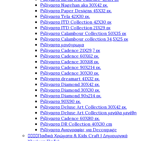
Ριζόχαρτα Nagehan aka 30X42 εκ.
Ριζόχαρτα Paper Designs 45X32 εκ.
Ριζόχαρτα Tela 42Χ30 εκ.
Ριζόχαρτα ITD Collection 42X30 εκ
Ριζόχαρτα ITD Collection 21X29 εκ
Ριζόχαρτα Calambour Collection 50X35 εκ
Ριζόχαρτα Calambour collection 34,5X25 εκ
Ριζόχαρτα μονόχρωμα
Ριζόχαρτα Cadence 21Χ29,7 εκ
Ριζόχαρτα Cadence 60X62 εκ.
Ριζόχαρτα Cadence 30X68 εκ.
Ριζόχαρτα Cadence 90X214 εκ.
Ριζόχαρτα Cadence 30X30 εκ.
Ριζόχαρτα dreamart 41X32 εκ.
Ριζόχαρτα Diamond 30X42 εκ.
Ριζόχαρτα Diamond 30X30 εκ.
Ριζόχαρτα Diamond 90x214 εκ.
Ριζόχαρτα 90X90 εκ.
Ριζόχαρτα Deluxe Art Collection 30X42 εκ.
Ριζόχαρτα Deluxe Art Collection μεγάλα μεγέθη
Ριζόχαρτα Cadence 60X80 εκ.
Ριζόχαρτα DR Collection 40X30 cm
Ριζόχαρτα Αγιογραφίες για Decoupage




Παιδικά Χρώματα & Kids Craft | Δημιουργικά