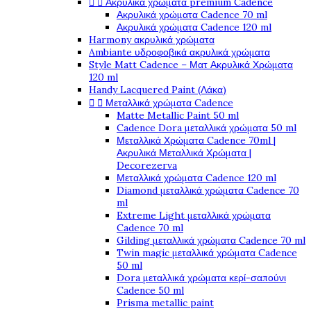


Ακρυλικά χρώματα premium Cadence
Ακρυλικά χρώματα Cadence 70 ml
Ακρυλικά χρώματα Cadence 120 ml
Harmony ακρυλικά χρώματα
Ambiante υδροφοβικά ακρυλικά χρώματα
Style Matt Cadence – Ματ Ακρυλικά Χρώματα
120 ml
Handy Lacquered Paint (Λάκα)


Μεταλλικά χρώματα Cadence
Matte Metallic Paint 50 ml
Cadence Dora μεταλλικά χρώματα 50 ml
Μεταλλικά Χρώματα Cadence 70ml |
Ακρυλικά Μεταλλικά Χρώματα |
Decorezerva
Μεταλλικά χρώματα Cadence 120 ml
Diamond μεταλλικά χρώματα Cadence 70
ml
Extreme Light μεταλλικά χρώματα
Cadence 70 ml
Gilding μεταλλικά χρώματα Cadence 70 ml
Twin magic μεταλλικά χρώματα Cadence
50 ml
Dora μεταλλικά χρώματα κερί-σαπούνι
Cadence 50 ml
Prisma metallic paint