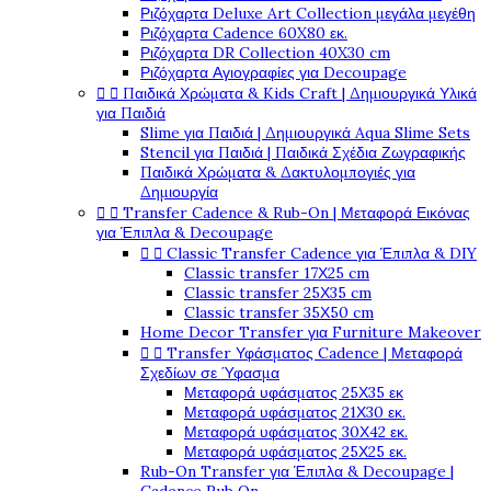
Ριζόχαρτα Deluxe Art Collection μεγάλα μεγέθη
Ριζόχαρτα Cadence 60X80 εκ.
Ριζόχαρτα DR Collection 40X30 cm
Ριζόχαρτα Αγιογραφίες για Decoupage


Παιδικά Χρώματα & Kids Craft | Δημιουργικά Υλικά
για Παιδιά
Slime για Παιδιά | Δημιουργικά Aqua Slime Sets
Stencil για Παιδιά | Παιδικά Σχέδια Ζωγραφικής
Παιδικά Χρώματα & Δακτυλομπογιές για
Δημιουργία


Transfer Cadence & Rub-On | Μεταφορά Εικόνας
για Έπιπλα & Decoupage


Classic Transfer Cadence για Έπιπλα & DIY
Classic transfer 17Χ25 cm
Classic transfer 25Χ35 cm
Classic transfer 35Χ50 cm
Home Decor Transfer για Furniture Makeover


Transfer Υφάσματος Cadence | Μεταφορά
Σχεδίων σε Ύφασμα
Μεταφορά υφάσματος 25Χ35 εκ
Μεταφορά υφάσματος 21Χ30 εκ.
Μεταφορά υφάσματος 30Χ42 εκ.
Μεταφορά υφάσματος 25Χ25 εκ.
Rub-On Transfer για Έπιπλα & Decoupage |