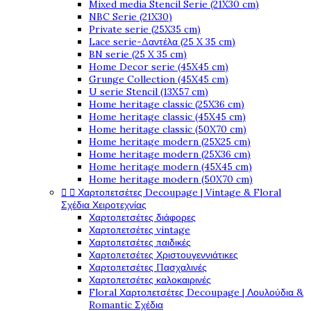
Mixed media Stencil Serie (21X30 cm)
NBC Serie (21X30)
Private serie (25X35 cm)
Lace serie-Δαντέλα (25 X 35 cm)
BN serie (25 X 35 cm)
Home Decor serie (45X45 cm)
Grunge Collection (45X45 cm)
U serie Stencil (13X57 cm)
Home heritage classic (25X36 cm)
Home heritage classic (45X45 cm)
Home heritage classic (50X70 cm)
Home heritage modern (25X25 cm)
Home heritage modern (25X36 cm)
Home heritage modern (45X45 cm)
Home heritage modern (50X70 cm)


Χαρτοπετσέτες Decoupage | Vintage & Floral
Σχέδια Χειροτεχνίας
Χαρτοπετσέτες διάφορες
Χαρτοπετσέτες vintage
Χαρτοπετσέτες παιδικές
Χαρτοπετσέτες Χριστουγεννιάτικες
Χαρτοπετσέτες Πασχαλινές
Χαρτοπετσέτες καλοκαιρινές
Floral Χαρτοπετσέτες Decoupage | Λουλούδια &
Romantic Σχέδια