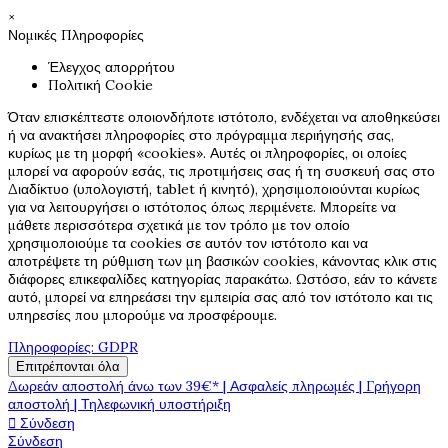
×
Νομικές Πληροφορίες
Έλεγχος απορρήτου
Πολιτική Cookie
Όταν επισκέπτεστε οποιονδήποτε ιστότοπο, ενδέχεται να αποθηκεύσει
ή να ανακτήσει πληροφορίες στο πρόγραμμα περιήγησής σας,
κυρίως με τη μορφή «cookies». Αυτές οι πληροφορίες, οι οποίες
μπορεί να αφορούν εσάς, τις προτιμήσεις σας ή τη συσκευή σας στο
Διαδίκτυο (υπολογιστή, tablet ή κινητό), χρησιμοποιούνται κυρίως
για να λειτουργήσει ο ιστότοπος όπως περιμένετε. Μπορείτε να
μάθετε περισσότερα σχετικά με τον τρόπο με τον οποίο
χρησιμοποιούμε τα cookies σε αυτόν τον ιστότοπο και να
αποτρέψετε τη ρύθμιση των μη βασικών cookies, κάνοντας κλικ στις
διάφορες επικεφαλίδες κατηγορίας παρακάτω. Ωστόσο, εάν το κάνετε
αυτό, μπορεί να επηρεάσει την εμπειρία σας από τον ιστότοπο και τις
υπηρεσίες που μπορούμε να προσφέρουμε.
Πληροφορίες: GDPR
Επιτρέπονται όλα
Δωρεάν αποστολή άνω των 39€* | Ασφαλείς πληρωμές | Γρήγορη
αποστολή | Τηλεφωνική υποστήριξη

Σύνδεση
Σύνδεση