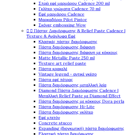
Σπρέι εφέ μαρμάρου Cadence 200 ml
Γκλίτερ χρώματα Cadence 70 ml
Εφέ μαρμάρου Cadence
Μαρκαδόροι Pilot Pintor
Σκόνες embossing Wow


Πάστες Διαμόρφωσης & Relief Paste Cadence |
Texture & Ανάγλυφα Εφέ
Κλασικές πάστες διαμόρφωσης
Πάστα διαμόρφωσης διάφανη
Πάστα διαμόρφωσης διάφανη με κόκκους
Matte Metallic Paste 250 ml
Texture art relief paste
Πάστα κρακελέ
Vintage legend - αντικέ γκέσο
Πάστα εφέ πέτρας
Πάστα διαμόρφωσης μεταλλική λεία
Diamond Πάστα Διαμόρφωσης Cadence |
Μεταλλική Relief Paste με Diamond Effect
Πάστα διαμόρφωσης με κόκκους Dora perla
Πάστα διαμόρφωσης Hi-Lite
Πάστα διαμόρφωσης γκλίτερ
Εφέ μπετόν
Concrete stucco
Expanding (διογκωτική) πάστα διαμόρφωσης
Ελαστική πάστα διαμόφωσης