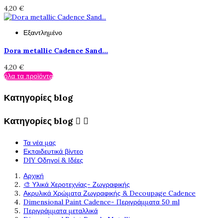
4,20 €
Εξαντλημένο
Dora metallic Cadence Sand...
4,20 €
όλα τα προϊόντα
Κατηγορίες blog
Κατηγορίες blog


Τα νέα μας
Εκπαιδευτικά βίντεο
DIY Οδηγοί & Ιδέες
Αρχική
🎨 Υλικά Χεροτεχνίας- Ζωγραφικής
Ακρυλικά Χρώματα Ζωγραφικής & Decoupage Cadence
Dimensional Paint Cadence- Περιγράμματα 50 ml
Περιγράμματα μεταλλικά