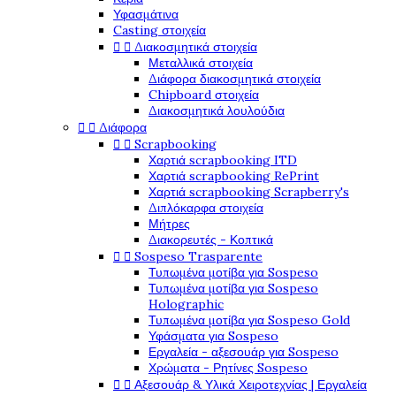
Υφασμάτινα
Casting στοιχεία


Διακοσμητικά στοιχεία
Μεταλλικά στοιχεία
Διάφορα διακοσμητικά στοιχεία
Chipboard στοιχεία
Διακοσμητικά λουλούδια


Διάφορα


Scrapbooking
Χαρτιά scrapbooking ITD
Χαρτιά scrapbooking RePrint
Χαρτιά scrapbooking Scrapberry's
Διπλόκαρφα στοιχεία
Μήτρες
Διακορευτές - Κοπτικά


Sospeso Trasparente
Τυπωμένα μοτίβα για Sospeso
Τυπωμένα μοτίβα για Sospeso
Holographic
Τυπωμένα μοτίβα για Sospeso Gold
Υφάσματα για Sospeso
Εργαλεία - αξεσουάρ για Sospeso
Χρώματα - Ρητίνες Sospeso


Αξεσουάρ & Υλικά Χειροτεχνίας | Εργαλεία