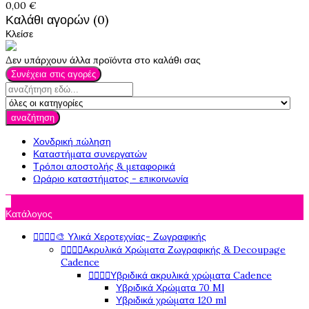
0,00 €
Καλάθι αγορών (0)
Κλείσε
Δεν υπάρχουν άλλα προϊόντα στο καλάθι σας
Συνέχεια στις αγορές
αναζήτηση
Χονδρική πώληση
Καταστήματα συνεργατών
Τρόποι αποστολής & μεταφορικά
Ωράριο καταστήματος - επικοινωνία

Κατάλογος




🎨 Υλικά Χεροτεχνίας- Ζωγραφικής




Ακρυλικά Χρώματα Ζωγραφικής & Decoupage
Cadence




Υβριδικά ακρυλικά χρώματα Cadence
Υβριδικά Χρώματα 70 Ml
Υβριδικά χρώματα 120 ml