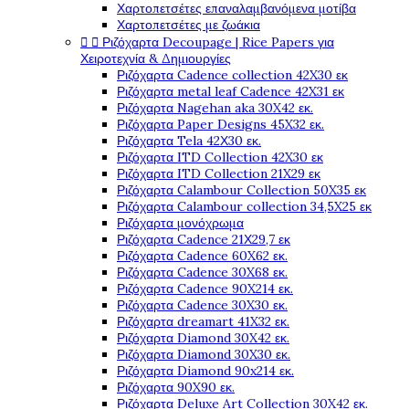
Χαρτοπετσέτες επαναλαμβανόμενα μοτίβα
Χαρτοπετσέτες με ζωάκια


Ριζόχαρτα Decoupage | Rice Papers για
Χειροτεχνία & Δημιουργίες
Ριζόχαρτα Cadence collection 42X30 εκ
Ριζόχαρτα metal leaf Cadence 42X31 εκ
Ριζόχαρτα Nagehan aka 30X42 εκ.
Ριζόχαρτα Paper Designs 45X32 εκ.
Ριζόχαρτα Tela 42Χ30 εκ.
Ριζόχαρτα ITD Collection 42X30 εκ
Ριζόχαρτα ITD Collection 21X29 εκ
Ριζόχαρτα Calambour Collection 50X35 εκ
Ριζόχαρτα Calambour collection 34,5X25 εκ
Ριζόχαρτα μονόχρωμα
Ριζόχαρτα Cadence 21Χ29,7 εκ
Ριζόχαρτα Cadence 60X62 εκ.
Ριζόχαρτα Cadence 30X68 εκ.
Ριζόχαρτα Cadence 90X214 εκ.
Ριζόχαρτα Cadence 30X30 εκ.
Ριζόχαρτα dreamart 41X32 εκ.
Ριζόχαρτα Diamond 30X42 εκ.
Ριζόχαρτα Diamond 30X30 εκ.
Ριζόχαρτα Diamond 90x214 εκ.
Ριζόχαρτα 90X90 εκ.
Ριζόχαρτα Deluxe Art Collection 30X42 εκ.