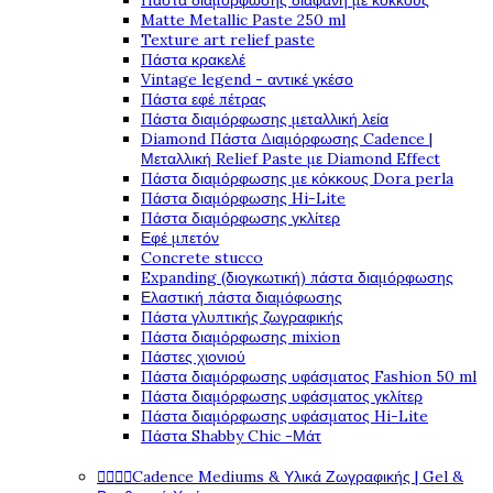
Πάστα διαμόρφωσης διάφανη με κόκκους
Matte Metallic Paste 250 ml
Texture art relief paste
Πάστα κρακελέ
Vintage legend - αντικέ γκέσο
Πάστα εφέ πέτρας
Πάστα διαμόρφωσης μεταλλική λεία
Diamond Πάστα Διαμόρφωσης Cadence |
Μεταλλική Relief Paste με Diamond Effect
Πάστα διαμόρφωσης με κόκκους Dora perla
Πάστα διαμόρφωσης Hi-Lite
Πάστα διαμόρφωσης γκλίτερ
Εφέ μπετόν
Concrete stucco
Expanding (διογκωτική) πάστα διαμόρφωσης
Ελαστική πάστα διαμόφωσης
Πάστα γλυπτικής ζωγραφικής
Πάστα διαμόρφωσης mixion
Πάστες χιονιού
Πάστα διαμόρφωσης υφάσματος Fashion 50 ml
Πάστα διαμόρφωσης υφάσματος γκλίτερ
Πάστα διαμόρφωσης υφάσματος Hi-Lite
Πάστα Shabby Chic -Μάτ




Cadence Mediums & Υλικά Ζωγραφικής | Gel &