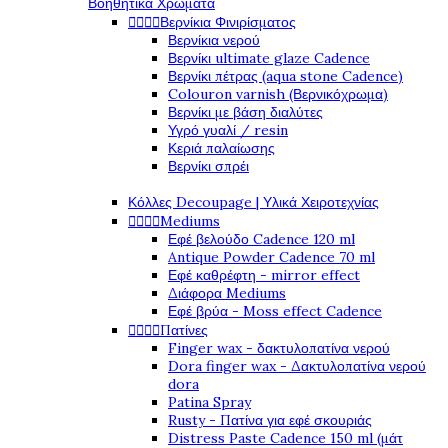
Βοηθητικά Χρώματα




Βερνίκια Φινιρίσματος
Βερνίκια νερού
Βερνίκι ultimate glaze Cadence
Βερνίκι πέτρας (aqua stone Cadence)
Colouron varnish (Βερνικόχρωμα)
Βερνίκι με βάση διαλύτες
Υγρό γυαλί / resin
Κεριά παλαίωσης
Βερνίκι σπρέι
Κόλλες Decoupage | Υλικά Χειροτεχνίας




Mediums
Εφέ βελούδο Cadence 120 ml
Antique Powder Cadence 70 ml
Εφέ καθρέφτη - mirror effect
Διάφορα Mediums
Εφέ βρύα - Moss effect Cadence




Πατίνες
Finger wax - δακτυλοπατίνα νερού
Dora finger wax - Δακτυλοπατίνα νερού
dora
Patina Spray
Rusty - Πατίνα για εφέ σκουριάς
Distress Paste Cadence 150 ml (μάτ