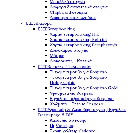
Μεταλλικά στοιχεία
Διάφορα διακοσμητικά στοιχεία
Chipboard στοιχεία
Διακοσμητικά λουλούδια




Διάφορα




Scrapbooking
Χαρτιά scrapbooking ITD
Χαρτιά scrapbooking RePrint
Χαρτιά scrapbooking Scrapberry's
Διπλόκαρφα στοιχεία
Μήτρες
Διακορευτές - Κοπτικά




Sospeso Trasparente
Τυπωμένα μοτίβα για Sospeso
Τυπωμένα μοτίβα για Sospeso
Holographic
Τυπωμένα μοτίβα για Sospeso Gold
Υφάσματα για Sospeso
Εργαλεία - αξεσουάρ για Sospeso
Χρώματα - Ρητίνες Sospeso




Αξεσουάρ & Υλικά Χειροτεχνίας | Εργαλεία
Decoupage & DIY
Καλούπια σιλικόνης
Πηλός αέρος
Σκόνη γκλίττερ Cadence