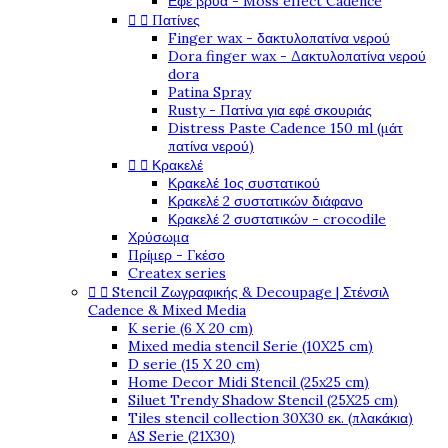
Εφέ βρύα - Moss effect Cadence


Πατίνες
Finger wax - δακτυλοπατίνα νερού
Dora finger wax - Δακτυλοπατίνα νερού
dora
Patina Spray
Rusty - Πατίνα για εφέ σκουριάς
Distress Paste Cadence 150 ml (μάτ
πατίνα νερού)


Κρακελέ
Κρακελέ 1ος συστατικού
Κρακελέ 2 συστατικών διάφανο
Κρακελέ 2 συστατικών - crocodile
Χρύσωμα
Πρίμερ - Γκέσο
Createx series


Stencil Ζωγραφικής & Decoupage | Στένσιλ
Cadence & Mixed Media
K serie (6 X 20 cm)
Mixed media stencil Serie (10X25 cm)
D serie (15 X 20 cm)
Home Decor Midi Stencil (25x25 cm)
Siluet Trendy Shadow Stencil (25X25 cm)
Tiles stencil collection 30X30 εκ. (πλακάκια)
AS Serie (21X30)