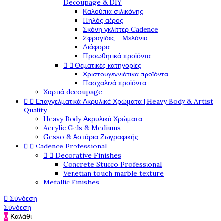
Decoupage & DIY
Καλούπια σιλικόνης
Πηλός αέρος
Σκόνη γκλίττερ Cadence
Σφραγίδες - Μελάνια
Διάφορα
Προωθητικά προϊόντα


Θεματικές κατηγορίες
Χριστουγεννιάτικα προϊόντα
Πασχαλινά προϊόντα
Χαρτιά decoupage


Επαγγελματικά Ακρυλικά Χρώματα | Heavy Body & Artist
Quality
Heavy Body Ακρυλικά Χρώματα
Acrylic Gels & Mediums
Gesso & Αστάρια Ζωγραφικής


Cadence Professional


Decorative Finishes
Concrete Stucco Professional
Venetian touch marble texture
Metallic Finishes

Σύνδεση
Σύνδεση
0
Καλάθι