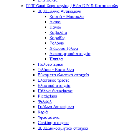
Σπάτουλες




Υλικά Χειροτεχνίας | Είδη DIY & Κατασκευών




Ξύλινα Αντικείμενα
Κουτιά - Μπαούλα
Δίσκοι
Πάνελ
Καβαλέτα
Κορνίζες
Ρολόγια
Διάφορα ξύλινα
Διακοσμητικά στοιχεία
Έπιπλα
Πολυεστερικά
Τελάρα - Καρτολίνα
Εύκαμπτα ελαστικά στοιχεία
Ελαστικές τρέσες
Ελαστικά στοιχεία
Πήλινα Αντικείμενα
Plexiglass
Φελιζόλ
Γυάλινα Αντικείμενα
Κεριά
Υφασμάτινα
Casting στοιχεία




Διακοσμητικά στοιχεία