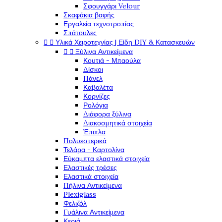
Σφουγγάρι Velour
Σκαφάκια βαφής
Εργαλεία τεχνοτροπίας
Σπάτουλες


Υλικά Χειροτεχνίας | Είδη DIY & Κατασκευών


Ξύλινα Αντικείμενα
Κουτιά - Μπαούλα
Δίσκοι
Πάνελ
Καβαλέτα
Κορνίζες
Ρολόγια
Διάφορα ξύλινα
Διακοσμητικά στοιχεία
Έπιπλα
Πολυεστερικά
Τελάρα - Καρτολίνα
Εύκαμπτα ελαστικά στοιχεία
Ελαστικές τρέσες
Ελαστικά στοιχεία
Πήλινα Αντικείμενα
Plexiglass
Φελιζόλ
Γυάλινα Αντικείμενα
Κεριά