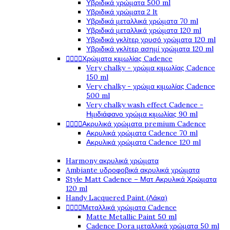
Υβριδικά χρώματα 500 ml
Υβριδικά χρώματα 2 lt
Υβριδικά μεταλλικά χρώματα 70 ml
Υβριδικά μεταλλικά χρώματα 120 ml
Υβριδικά γκλίτερ χρυσό χρώματα 120 ml
Υβριδικά γκλίτερ ασημί χρώματα 120 ml




Χρώματα κιμωλίας Cadence
Very chalky - χρώμα κιμωλίας Cadence
150 ml
Very chalky - χρώμα κιμωλίας Cadence
500 ml
Very chalky wash effect Cadence -
Ημιδιάφανο χρώμα κιμωλίας 90 ml




Ακρυλικά χρώματα premium Cadence
Ακρυλικά χρώματα Cadence 70 ml
Ακρυλικά χρώματα Cadence 120 ml
Harmony ακρυλικά χρώματα
Ambiante υδροφοβικά ακρυλικά χρώματα
Style Matt Cadence – Ματ Ακρυλικά Χρώματα
120 ml
Handy Lacquered Paint (Λάκα)




Μεταλλικά χρώματα Cadence
Matte Metallic Paint 50 ml
Cadence Dora μεταλλικά χρώματα 50 ml