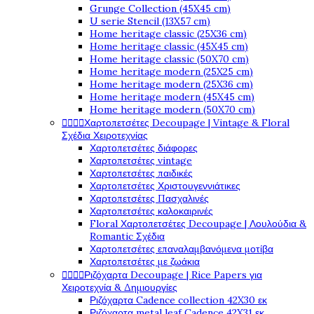
Grunge Collection (45X45 cm)
U serie Stencil (13X57 cm)
Home heritage classic (25X36 cm)
Home heritage classic (45X45 cm)
Home heritage classic (50X70 cm)
Home heritage modern (25X25 cm)
Home heritage modern (25X36 cm)
Home heritage modern (45X45 cm)
Home heritage modern (50X70 cm)




Χαρτοπετσέτες Decoupage | Vintage & Floral
Σχέδια Χειροτεχνίας
Χαρτοπετσέτες διάφορες
Χαρτοπετσέτες vintage
Χαρτοπετσέτες παιδικές
Χαρτοπετσέτες Χριστουγεννιάτικες
Χαρτοπετσέτες Πασχαλινές
Χαρτοπετσέτες καλοκαιρινές
Floral Χαρτοπετσέτες Decoupage | Λουλούδια &
Romantic Σχέδια
Χαρτοπετσέτες επαναλαμβανόμενα μοτίβα
Χαρτοπετσέτες με ζωάκια




Ριζόχαρτα Decoupage | Rice Papers για
Χειροτεχνία & Δημιουργίες
Ριζόχαρτα Cadence collection 42X30 εκ
Ριζόχαρτα metal leaf Cadence 42X31 εκ