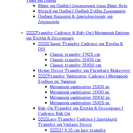
Υλικά για Παιδιά
Slime για Παιδιά | Δημιουργικά Aqua Slime Sets
Stencil για Παιδιά | Παιδικά Σχέδια Ζωγραφικής
Παιδικά Χρώματα & Δακτυλομπογιές για
Δημιουργία




Transfer Cadence & Rub-On | Μεταφορά Εικόνας
για Έπιπλα & Decoupage




Classic Transfer Cadence για Έπιπλα &
DIY
Classic transfer 17Χ25 cm
Classic transfer 25Χ35 cm
Classic transfer 35Χ50 cm
Home Decor Transfer για Furniture Makeover




Transfer Υφάσματος Cadence | Μεταφορά
Σχεδίων σε Ύφασμα
Μεταφορά υφάσματος 25Χ35 εκ
Μεταφορά υφάσματος 21Χ30 εκ.
Μεταφορά υφάσματος 30Χ42 εκ.
Μεταφορά υφάσματος 25Χ25 εκ.
Rub-On Transfer για Έπιπλα & Decoupage |
Cadence Rub On




Lace Transfer Cadence | Δαντελωτά
Transfer για Vintage Decor




17 Χ 25 cm lace transfer