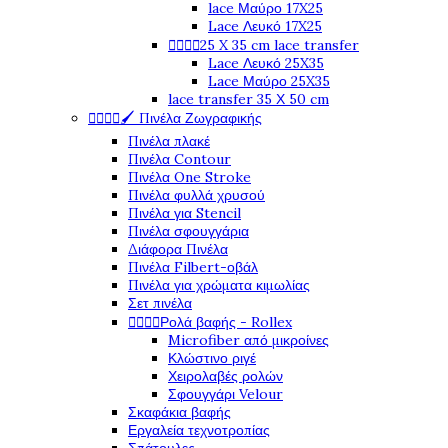
lace Μαύρο 17X25
Lace Λευκό 17X25




25 X 35 cm lace transfer
Lace Λευκό 25X35
Lace Μαύρο 25X35
lace transfer 35 Χ 50 cm




🖌️ Πινέλα Ζωγραφικής
Πινέλα πλακέ
Πινέλα Contour
Πινέλα One Stroke
Πινέλα φυλλά χρυσού
Πινέλα για Stencil
Πινέλα σφουγγάρια
Διάφορα Πινέλα
Πινέλα Filbert-οβάλ
Πινέλα για χρώματα κιμωλίας
Σετ πινέλα




Ρολά βαφής - Rollex
Microfiber από μικροίνες
Κλώστινο ριγέ
Χειρολαβές ρολών
Σφουγγάρι Velour
Σκαφάκια βαφής
Εργαλεία τεχνοτροπίας