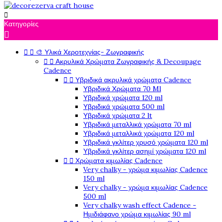

Κατηγορίες



🎨 Υλικά Χεροτεχνίας- Ζωγραφικής


Ακρυλικά Χρώματα Ζωγραφικής & Decoupage
Cadence


Υβριδικά ακρυλικά χρώματα Cadence
Υβριδικά Χρώματα 70 Ml
Υβριδικά χρώματα 120 ml
Υβριδικά χρώματα 500 ml
Υβριδικά χρώματα 2 lt
Υβριδικά μεταλλικά χρώματα 70 ml
Υβριδικά μεταλλικά χρώματα 120 ml
Υβριδικά γκλίτερ χρυσό χρώματα 120 ml
Υβριδικά γκλίτερ ασημί χρώματα 120 ml


Χρώματα κιμωλίας Cadence
Very chalky - χρώμα κιμωλίας Cadence
150 ml
Very chalky - χρώμα κιμωλίας Cadence
500 ml
Very chalky wash effect Cadence -
Ημιδιάφανο χρώμα κιμωλίας 90 ml