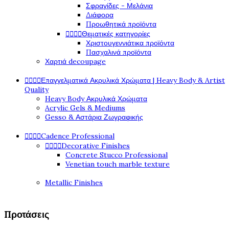
Σφραγίδες - Μελάνια
Διάφορα
Προωθητικά προϊόντα




Θεματικές κατηγορίες
Χριστουγεννιάτικα προϊόντα
Πασχαλινά προϊόντα
Χαρτιά decoupage




Επαγγελματικά Ακρυλικά Χρώματα | Heavy Body & Artist
Quality
Heavy Body Ακρυλικά Χρώματα
Acrylic Gels & Mediums
Gesso & Αστάρια Ζωγραφικής




Cadence Professional




Decorative Finishes
Concrete Stucco Professional
Venetian touch marble texture
Metallic Finishes
Προτάσεις