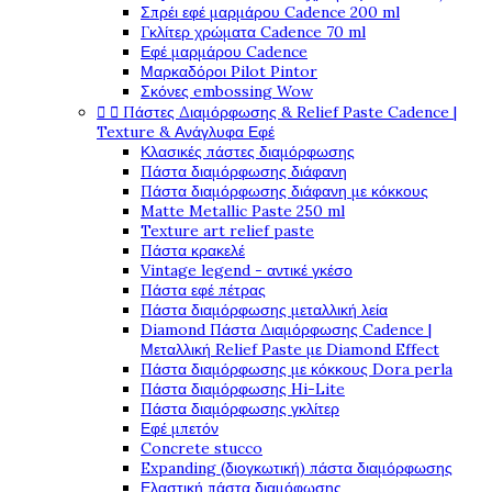
Σπρέι εφέ μαρμάρου Cadence 200 ml
Γκλίτερ χρώματα Cadence 70 ml
Εφέ μαρμάρου Cadence
Μαρκαδόροι Pilot Pintor
Σκόνες embossing Wow
Πάστες Διαμόρφωσης & Relief Paste Cadence |


Texture & Ανάγλυφα Εφέ
Κλασικές πάστες διαμόρφωσης
Πάστα διαμόρφωσης διάφανη
Πάστα διαμόρφωσης διάφανη με κόκκους
Matte Metallic Paste 250 ml
Texture art relief paste
Πάστα κρακελέ
Vintage legend - αντικέ γκέσο
Πάστα εφέ πέτρας
Πάστα διαμόρφωσης μεταλλική λεία
Diamond Πάστα Διαμόρφωσης Cadence |
Μεταλλική Relief Paste με Diamond Effect
Πάστα διαμόρφωσης με κόκκους Dora perla
Πάστα διαμόρφωσης Hi-Lite
Πάστα διαμόρφωσης γκλίτερ
Εφέ μπετόν
Concrete stucco
Expanding (διογκωτική) πάστα διαμόρφωσης
Ελαστική πάστα διαμόφωσης