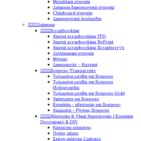
Μεταλλικά στοιχεία
Διάφορα διακοσμητικά στοιχεία
Chipboard στοιχεία
Διακοσμητικά λουλούδια
Διάφορα




Scrapbooking




Χαρτιά scrapbooking ITD
Χαρτιά scrapbooking RePrint
Χαρτιά scrapbooking Scrapberry's
Διπλόκαρφα στοιχεία
Μήτρες
Διακορευτές - Κοπτικά
Sospeso Trasparente




Τυπωμένα μοτίβα για Sospeso
Τυπωμένα μοτίβα για Sospeso
Holographic
Τυπωμένα μοτίβα για Sospeso Gold
Υφάσματα για Sospeso
Εργαλεία - αξεσουάρ για Sospeso
Χρώματα - Ρητίνες Sospeso
Αξεσουάρ & Υλικά Χειροτεχνίας | Εργαλεία




Decoupage & DIY
Καλούπια σιλικόνης
Πηλός αέρος
Σκόνη γκλίττερ Cadence