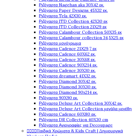
Ριζόχαρτα Nagehan aka 30X42 εκ.
Ριζόχαρτα Paper Designs 45X32 εκ.
Ριζόχαρτα Tela 42Χ30 εκ.
Ριζόχαρτα ITD Collection 42X30 εκ
Ριζόχαρτα ITD Collection 21X29 εκ
Ριζόχαρτα Calambour Collection 50X35 εκ
Ριζόχαρτα Calambour collection 34,5X25 εκ
Ριζόχαρτα μονόχρωμα
Ριζόχαρτα Cadence 21Χ29,7 εκ
Ριζόχαρτα Cadence 60X62 εκ.
Ριζόχαρτα Cadence 30X68 εκ.
Ριζόχαρτα Cadence 90X214 εκ.
Ριζόχαρτα Cadence 30X30 εκ.
Ριζόχαρτα dreamart 41X32 εκ.
Ριζόχαρτα Diamond 30X42 εκ.
Ριζόχαρτα Diamond 30X30 εκ.
Ριζόχαρτα Diamond 90x214 εκ.
Ριζόχαρτα 90X90 εκ.
Ριζόχαρτα Deluxe Art Collection 30X42 εκ.
Ριζόχαρτα Deluxe Art Collection μεγάλα μεγέθη
Ριζόχαρτα Cadence 60X80 εκ.
Ριζόχαρτα DR Collection 40X30 cm
Ριζόχαρτα Αγιογραφίες για Decoupage
Παιδικά Χρώματα & Kids Craft | Δημιουργικά



