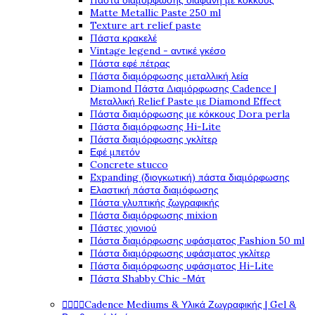
Πάστα διαμόρφωσης διάφανη με κόκκους
Matte Metallic Paste 250 ml
Texture art relief paste
Πάστα κρακελέ
Vintage legend - αντικέ γκέσο
Πάστα εφέ πέτρας
Πάστα διαμόρφωσης μεταλλική λεία
Diamond Πάστα Διαμόρφωσης Cadence |
Μεταλλική Relief Paste με Diamond Effect
Πάστα διαμόρφωσης με κόκκους Dora perla
Πάστα διαμόρφωσης Hi-Lite
Πάστα διαμόρφωσης γκλίτερ
Εφέ μπετόν
Concrete stucco
Expanding (διογκωτική) πάστα διαμόρφωσης
Ελαστική πάστα διαμόφωσης
Πάστα γλυπτικής ζωγραφικής
Πάστα διαμόρφωσης mixion
Πάστες χιονιού
Πάστα διαμόρφωσης υφάσματος Fashion 50 ml
Πάστα διαμόρφωσης υφάσματος γκλίτερ
Πάστα διαμόρφωσης υφάσματος Hi-Lite
Πάστα Shabby Chic -Μάτ
Cadence Mediums & Υλικά Ζωγραφικής | Gel &



