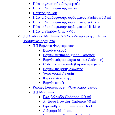
Πάστα γλυπτικής ζωγραφικής
Πάστα διαμόρφωσης mixion
Πάστες χιονιού
Πάστα διαμόρφωσης υφάσματος Fashion 50 ml
Πάστα διαμόρφωσης υφάσματος γκλίτερ
Πάστα διαμόρφωσης υφάσματος Hi-Lite
Πάστα Shabby Chic -Μάτ
Cadence Mediums & Υλικά Ζωγραφικής | Gel &


Βοηθητικά Χρώματα
Βερνίκια Φινιρίσματος


Βερνίκια νερού
Βερνίκι ultimate glaze Cadence
Βερνίκι πέτρας (aqua stone Cadence)
Colouron varnish (Βερνικόχρωμα)
Βερνίκι με βάση διαλύτες
Υγρό γυαλί / resin
Κεριά παλαίωσης
Βερνίκι σπρέι
Κόλλες Decoupage | Υλικά Χειροτεχνίας
Mediums


Εφέ βελούδο Cadence 120 ml
Antique Powder Cadence 70 ml
Εφέ καθρέφτη - mirror effect
Διάφορα Mediums