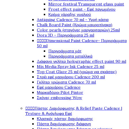
Mirror festival Transparent glass paint
Frost effect paint - Εφέ παγωμένου
Κρέμα χάραξης γυαλιού
Antiquing Cadence 70 ml - Υγρή κάσια
Chalk Board Paint (Χρώμα μαυροπίνακα)
Color pearls (σταγόνες μαργαριταριών) 25ml
Dora 3D - Περιγράμματα 25 ml
Dimensional Paint Cadence- Περιγράμματα




50 ml
Περιγράμματα μάτ
Περιγράμματα μεταλλικά
Διάφανο γκλίτερ holographic effect paint 90 ml
Mix Media Spray Ink Cadence 25 ml
Top Coat Glaze 25 ml (χρώμα για σκιάσεις)
Σπρέι εφέ μαρμάρου Cadence 200 ml
Γκλίτερ χρώματα Cadence 70 ml
Εφέ μαρμάρου Cadence
Μαρκαδόροι Pilot Pintor
Σκόνες embossing Wow
Πάστες Διαμόρφωσης & Relief Paste Cadence |




Texture & Ανάγλυφα Εφέ
Κλασικές πάστες διαμόρφωσης
Πάστα διαμόρφωσης διάφανη