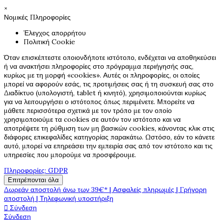
×
Νομικές Πληροφορίες
Έλεγχος απορρήτου
Πολιτική Cookie
Όταν επισκέπτεστε οποιονδήποτε ιστότοπο, ενδέχεται να αποθηκεύσει
ή να ανακτήσει πληροφορίες στο πρόγραμμα περιήγησής σας,
κυρίως με τη μορφή «cookies». Αυτές οι πληροφορίες, οι οποίες
μπορεί να αφορούν εσάς, τις προτιμήσεις σας ή τη συσκευή σας στο
Διαδίκτυο (υπολογιστή, tablet ή κινητό), χρησιμοποιούνται κυρίως
για να λειτουργήσει ο ιστότοπος όπως περιμένετε. Μπορείτε να
μάθετε περισσότερα σχετικά με τον τρόπο με τον οποίο
χρησιμοποιούμε τα cookies σε αυτόν τον ιστότοπο και να
αποτρέψετε τη ρύθμιση των μη βασικών cookies, κάνοντας κλικ στις
διάφορες επικεφαλίδες κατηγορίας παρακάτω. Ωστόσο, εάν το κάνετε
αυτό, μπορεί να επηρεάσει την εμπειρία σας από τον ιστότοπο και τις
υπηρεσίες που μπορούμε να προσφέρουμε.
Πληροφορίες: GDPR
Επιτρέπονται όλα
Δωρεάν αποστολή άνω των 39€* | Ασφαλείς πληρωμές | Γρήγορη
αποστολή | Τηλεφωνική υποστήριξη
Σύνδεση

Σύνδεση