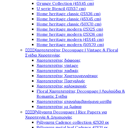
Grunge Collection (45X45 cm)
U serie Stencil (13X57 cm)
Home heritage classic (25X36 cm)
Home heritage classic (45X45 cm)
Home heritage classic (50X70 cm)
Home heritage modern (25X25 cm)
Home heritage modern (25X36 cm)
Home heritage modern (45X45 cm)
Home heritage modern (50X70 cm)
Χαρτοπετσέτες Decoupage | Vintage & Floral




Σχέδια Χειροτεχνίας
Χαρτοπετσέτες διάφορες
Χαρτοπετσέτες vintage
Χαρτοπετσέτες παιδικές
Χαρτοπετσέτες Χριστουγεννιάτικες
Χαρτοπετσέτες Πασχαλινές
Χαρτοπετσέτες καλοκαιρινές
Floral Χαρτοπετσέτες Decoupage | Λουλούδια &
Romantic Σχέδια
Χαρτοπετσέτες επαναλαμβανόμενα μοτίβα
Χαρτοπετσέτες με ζωάκια
Ριζόχαρτα Decoupage | Rice Papers για




Χειροτεχνία & Δημιουργίες
Ριζόχαρτα Cadence collection 42X30 εκ
Ριζόχαρτα metal leaf Cadence 42X31 εκ