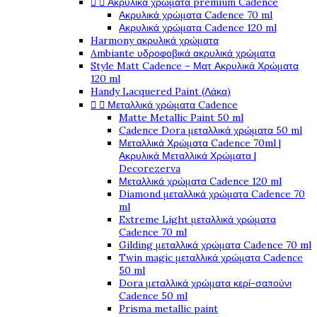
Ακρυλικά χρώματα premium Cadence


Ακρυλικά χρώματα Cadence 70 ml
Ακρυλικά χρώματα Cadence 120 ml
Harmony ακρυλικά χρώματα
Ambiante υδροφοβικά ακρυλικά χρώματα
Style Matt Cadence – Ματ Ακρυλικά Χρώματα
120 ml
Handy Lacquered Paint (Λάκα)
Μεταλλικά χρώματα Cadence


Matte Metallic Paint 50 ml
Cadence Dora μεταλλικά χρώματα 50 ml
Μεταλλικά Χρώματα Cadence 70ml |
Ακρυλικά Μεταλλικά Χρώματα |
Decorezerva
Μεταλλικά χρώματα Cadence 120 ml
Diamond μεταλλικά χρώματα Cadence 70
ml
Extreme Light μεταλλικά χρώματα
Cadence 70 ml
Gilding μεταλλικά χρώματα Cadence 70 ml
Twin magic μεταλλικά χρώματα Cadence
50 ml
Dora μεταλλικά χρώματα κερί-σαπούνι
Cadence 50 ml
Prisma metallic paint