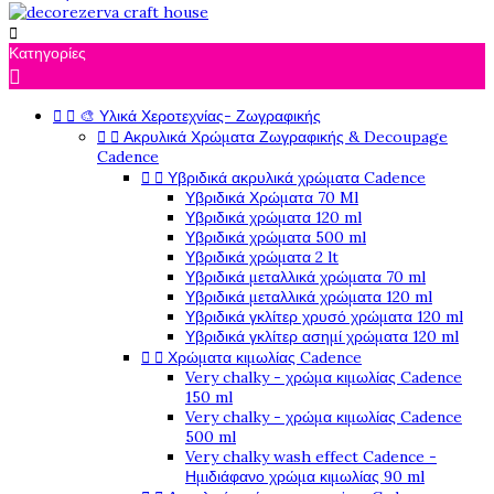

Κατηγορίες

🎨 Υλικά Χεροτεχνίας- Ζωγραφικής


Ακρυλικά Χρώματα Ζωγραφικής & Decoupage


Cadence
Υβριδικά ακρυλικά χρώματα Cadence


Υβριδικά Χρώματα 70 Ml
Υβριδικά χρώματα 120 ml
Υβριδικά χρώματα 500 ml
Υβριδικά χρώματα 2 lt
Υβριδικά μεταλλικά χρώματα 70 ml
Υβριδικά μεταλλικά χρώματα 120 ml
Υβριδικά γκλίτερ χρυσό χρώματα 120 ml
Υβριδικά γκλίτερ ασημί χρώματα 120 ml
Χρώματα κιμωλίας Cadence


Very chalky - χρώμα κιμωλίας Cadence
150 ml
Very chalky - χρώμα κιμωλίας Cadence
500 ml
Very chalky wash effect Cadence -
Ημιδιάφανο χρώμα κιμωλίας 90 ml