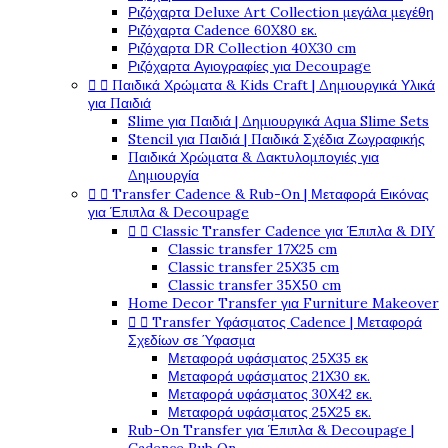
Ριζόχαρτα Deluxe Art Collection μεγάλα μεγέθη
Ριζόχαρτα Cadence 60X80 εκ.
Ριζόχαρτα DR Collection 40X30 cm
Ριζόχαρτα Αγιογραφίες για Decoupage
Παιδικά Χρώματα & Kids Craft | Δημιουργικά Υλικά


για Παιδιά
Slime για Παιδιά | Δημιουργικά Aqua Slime Sets
Stencil για Παιδιά | Παιδικά Σχέδια Ζωγραφικής
Παιδικά Χρώματα & Δακτυλομπογιές για
Δημιουργία
Transfer Cadence & Rub-On | Μεταφορά Εικόνας


για Έπιπλα & Decoupage
Classic Transfer Cadence για Έπιπλα & DIY


Classic transfer 17Χ25 cm
Classic transfer 25Χ35 cm
Classic transfer 35Χ50 cm
Home Decor Transfer για Furniture Makeover
Transfer Υφάσματος Cadence | Μεταφορά


Σχεδίων σε Ύφασμα
Μεταφορά υφάσματος 25Χ35 εκ
Μεταφορά υφάσματος 21Χ30 εκ.
Μεταφορά υφάσματος 30Χ42 εκ.
Μεταφορά υφάσματος 25Χ25 εκ.
Rub-On Transfer για Έπιπλα & Decoupage |