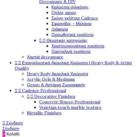
Decoupage & DIY
Καλούπια σιλικόνης
Πηλός αέρος
Σκόνη γκλίττερ Cadence
Σφραγίδες - Μελάνια
Διάφορα
Προωθητικά προϊόντα
Θεματικές κατηγορίες


Χριστουγεννιάτικα προϊόντα
Πασχαλινά προϊόντα
Χαρτιά decoupage
Επαγγελματικά Ακρυλικά Χρώματα | Heavy Body & Artist


Quality
Heavy Body Ακρυλικά Χρώματα
Acrylic Gels & Mediums
Gesso & Αστάρια Ζωγραφικής
Cadence Professional


Decorative Finishes


Concrete Stucco Professional
Venetian touch marble texture
Metallic Finishes
Σύνδεση

Σύνδεση
0
Καλάθι