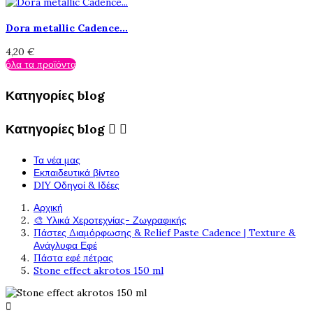
Dora metallic Cadence...
4,20 €
όλα τα προϊόντα
Κατηγορίες blog
Κατηγορίες blog


Τα νέα μας
Εκπαιδευτικά βίντεο
DIY Οδηγοί & Ιδέες
Αρχική
🎨 Υλικά Χεροτεχνίας- Ζωγραφικής
Πάστες Διαμόρφωσης & Relief Paste Cadence | Texture &
Ανάγλυφα Εφέ
Πάστα εφέ πέτρας
Stone effect akrotos 150 ml
