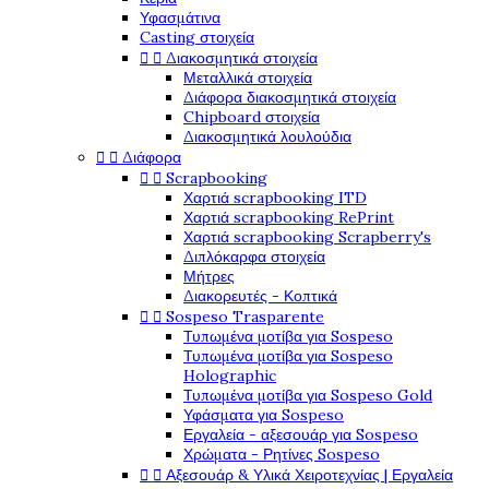
Υφασμάτινα
Casting στοιχεία
Διακοσμητικά στοιχεία


Μεταλλικά στοιχεία
Διάφορα διακοσμητικά στοιχεία
Chipboard στοιχεία
Διακοσμητικά λουλούδια
Διάφορα


Scrapbooking


Χαρτιά scrapbooking ITD
Χαρτιά scrapbooking RePrint
Χαρτιά scrapbooking Scrapberry's
Διπλόκαρφα στοιχεία
Μήτρες
Διακορευτές - Κοπτικά
Sospeso Trasparente


Τυπωμένα μοτίβα για Sospeso
Τυπωμένα μοτίβα για Sospeso
Holographic
Τυπωμένα μοτίβα για Sospeso Gold
Υφάσματα για Sospeso
Εργαλεία - αξεσουάρ για Sospeso
Χρώματα - Ρητίνες Sospeso
Αξεσουάρ & Υλικά Χειροτεχνίας | Εργαλεία

