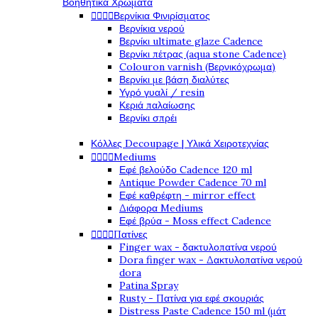
Βοηθητικά Χρώματα
Βερνίκια Φινιρίσματος




Βερνίκια νερού
Βερνίκι ultimate glaze Cadence
Βερνίκι πέτρας (aqua stone Cadence)
Colouron varnish (Βερνικόχρωμα)
Βερνίκι με βάση διαλύτες
Υγρό γυαλί / resin
Κεριά παλαίωσης
Βερνίκι σπρέι
Κόλλες Decoupage | Υλικά Χειροτεχνίας
Mediums




Εφέ βελούδο Cadence 120 ml
Antique Powder Cadence 70 ml
Εφέ καθρέφτη - mirror effect
Διάφορα Mediums
Εφέ βρύα - Moss effect Cadence
Πατίνες




Finger wax - δακτυλοπατίνα νερού
Dora finger wax - Δακτυλοπατίνα νερού
dora
Patina Spray
Rusty - Πατίνα για εφέ σκουριάς
Distress Paste Cadence 150 ml (μάτ