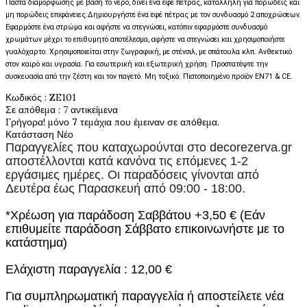
Πάστα διαμόρφωσης με βάση το νερό, δίνει ένα εφέ πέτρας, κατάλληλη για πορώδεις και 
μη πορώδεις επιφάνειες.Δημιουργήστε ένα εφέ πέτρας με τον συνδυασμό 2 αποχρώσεων. 
Εφαρμόστε ένα στρώμα και αφήστε να στεγνώσει, κατόπιν εφαρμόστε συνδυασμό 
χρωμάτων μέχρι το επιθυμητό αποτέλεσμα, αφήστε να στεγνώσει και χρησιμοποιήστε 
γυαλόχαρτο. Χρησιμοποιείται στην ζωγραφική, με στένσιλ, με σπάτουλα κλπ. Ανθεκτικό 
στον καιρό και υγρασία. Για εσωτερική και εξωτερική χρήση. Προστατέψτε την 
συσκευασία από την ζέστη και τον παγετό. Μη τοξικό. Πιστοποιημένο προϊόν EN71 & CE.
Κωδικός
: ZE101
Σε απόθεμα
: 7 αντικείμενα
Γρήγορα! μόνο
7
τεμάχια που έμειναν σε απόθεμα.
Κατάσταση
Νέο
Παραγγελίες που καταχωρούνται στο
decorezerva.gr
αποστέλλονται κατά κανόνα τις επόμενες 1-2
εργάσιμες ημέρες. Οι παραδόσεις γίνονται από
Δευτέρα έως Παρασκευή από 09:00 - 18:00.
*Χρέωση για παράδοση Σαββάτου +3,50 € (Εάν
επιθυμείτε παράδοση Σάββατο επικοινωνήστε με το
κατάστημα)
Ελάχιστη παραγγελία : 12,00 €
Για συμπληρωματική παραγγελία ή αποστείλετε νέα