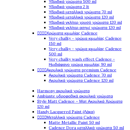
Υβριδικά χρώματα 500 ml
Υβριδικά χρώματα 2 lt
Υβριδικά μεταλλικά χρώματα 70 ml
Υβριδικά μεταλλικά χρώματα 120 ml
Υβριδικά γκλίτερ χρυσό χρώματα 120 ml
Υβριδικά γκλίτερ ασημί χρώματα 120 ml
Χρώματα κιμωλίας Cadence




Very chalky - χρώμα κιμωλίας Cadence
150 ml
Very chalky - χρώμα κιμωλίας Cadence
500 ml
Very chalky wash effect Cadence -
Ημιδιάφανο χρώμα κιμωλίας 90 ml
Ακρυλικά χρώματα premium Cadence




Ακρυλικά χρώματα Cadence 70 ml
Ακρυλικά χρώματα Cadence 120 ml
Harmony ακρυλικά χρώματα
Ambiante υδροφοβικά ακρυλικά χρώματα
Style Matt Cadence – Ματ Ακρυλικά Χρώματα
120 ml
Handy Lacquered Paint (Λάκα)
Μεταλλικά χρώματα Cadence




Matte Metallic Paint 50 ml
Cadence Dora μεταλλικά χρώματα 50 ml