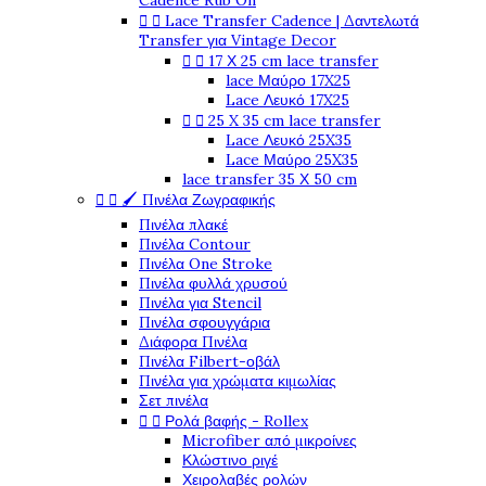
Cadence Rub On
Lace Transfer Cadence | Δαντελωτά


Transfer για Vintage Decor
17 Χ 25 cm lace transfer


lace Μαύρο 17X25
Lace Λευκό 17X25
25 X 35 cm lace transfer


Lace Λευκό 25X35
Lace Μαύρο 25X35
lace transfer 35 Χ 50 cm
🖌️ Πινέλα Ζωγραφικής


Πινέλα πλακέ
Πινέλα Contour
Πινέλα One Stroke
Πινέλα φυλλά χρυσού
Πινέλα για Stencil
Πινέλα σφουγγάρια
Διάφορα Πινέλα
Πινέλα Filbert-οβάλ
Πινέλα για χρώματα κιμωλίας
Σετ πινέλα
Ρολά βαφής - Rollex


Microfiber από μικροίνες
Κλώστινο ριγέ
Χειρολαβές ρολών