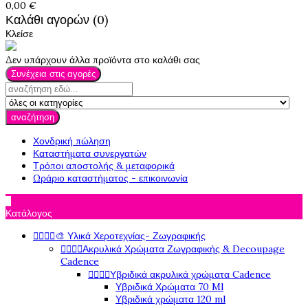
0,00 €
Καλάθι αγορών (0)
Κλείσε
Δεν υπάρχουν άλλα προϊόντα στο καλάθι σας
Συνέχεια στις αγορές
αναζήτηση
Χονδρική πώληση
Καταστήματα συνεργατών
Τρόποι αποστολής & μεταφορικά
Ωράριο καταστήματος - επικοινωνία

Κατάλογος
🎨 Υλικά Χεροτεχνίας- Ζωγραφικής




Ακρυλικά Χρώματα Ζωγραφικής & Decoupage




Cadence
Υβριδικά ακρυλικά χρώματα Cadence




Υβριδικά Χρώματα 70 Ml
Υβριδικά χρώματα 120 ml