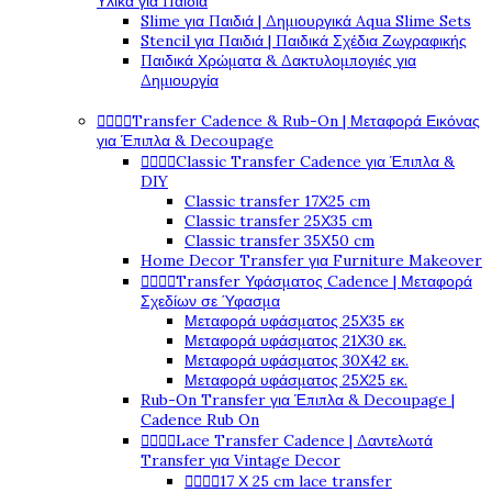
Υλικά για Παιδιά
Slime για Παιδιά | Δημιουργικά Aqua Slime Sets
Stencil για Παιδιά | Παιδικά Σχέδια Ζωγραφικής
Παιδικά Χρώματα & Δακτυλομπογιές για
Δημιουργία
Transfer Cadence & Rub-On | Μεταφορά Εικόνας




για Έπιπλα & Decoupage
Classic Transfer Cadence για Έπιπλα &




DIY
Classic transfer 17Χ25 cm
Classic transfer 25Χ35 cm
Classic transfer 35Χ50 cm
Home Decor Transfer για Furniture Makeover
Transfer Υφάσματος Cadence | Μεταφορά




Σχεδίων σε Ύφασμα
Μεταφορά υφάσματος 25Χ35 εκ
Μεταφορά υφάσματος 21Χ30 εκ.
Μεταφορά υφάσματος 30Χ42 εκ.
Μεταφορά υφάσματος 25Χ25 εκ.
Rub-On Transfer για Έπιπλα & Decoupage |
Cadence Rub On
Lace Transfer Cadence | Δαντελωτά




Transfer για Vintage Decor
17 Χ 25 cm lace transfer



