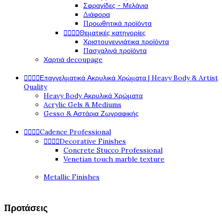
Σφραγίδες - Μελάνια
Διάφορα
Προωθητικά προϊόντα
Θεματικές κατηγορίες




Χριστουγεννιάτικα προϊόντα
Πασχαλινά προϊόντα
Χαρτιά decoupage
Επαγγελματικά Ακρυλικά Χρώματα | Heavy Body & Artist




Quality
Heavy Body Ακρυλικά Χρώματα
Acrylic Gels & Mediums
Gesso & Αστάρια Ζωγραφικής
Cadence Professional




Decorative Finishes




Concrete Stucco Professional
Venetian touch marble texture
Metallic Finishes
Προτάσεις