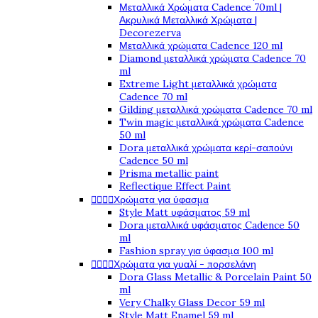
Μεταλλικά Χρώματα Cadence 70ml |
Ακρυλικά Μεταλλικά Χρώματα |
Decorezerva
Μεταλλικά χρώματα Cadence 120 ml
Diamond μεταλλικά χρώματα Cadence 70
ml
Extreme Light μεταλλικά χρώματα
Cadence 70 ml
Gilding μεταλλικά χρώματα Cadence 70 ml
Twin magic μεταλλικά χρώματα Cadence
50 ml
Dora μεταλλικά χρώματα κερί-σαπούνι
Cadence 50 ml
Prisma metallic paint
Reflectique Effect Paint
Χρώματα για ύφασμα




Style Matt υφάσματος 59 ml
Dora μεταλλικά υφάσματος Cadence 50
ml
Fashion spray για ύφασμα 100 ml
Χρώματα για γυαλί - πορσελάνη




Dora Glass Metallic & Porcelain Paint 50
ml
Very Chalky Glass Decor 59 ml
Style Matt Enamel 59 ml