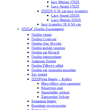
lace Μαύρο 17X25
Lace Λευκό 17X25
25 X 35 cm lace transfer




Lace Λευκό 25X35
Lace Μαύρο 25X35
lace transfer 35 Χ 50 cm
🖌️ Πινέλα Ζωγραφικής




Πινέλα πλακέ
Πινέλα Contour
Πινέλα One Stroke
Πινέλα φυλλά χρυσού
Πινέλα για Stencil
Πινέλα σφουγγάρια
Διάφορα Πινέλα
Πινέλα Filbert-οβάλ
Πινέλα για χρώματα κιμωλίας
Σετ πινέλα
Ρολά βαφής - Rollex




Microfiber από μικροίνες
Κλώστινο ριγέ
Χειρολαβές ρολών
Σφουγγάρι Velour
Σκαφάκια βαφής
Εργαλεία τεχνοτροπίας