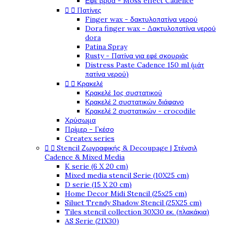
Εφέ βρύα - Moss effect Cadence
Πατίνες


Finger wax - δακτυλοπατίνα νερού
Dora finger wax - Δακτυλοπατίνα νερού
dora
Patina Spray
Rusty - Πατίνα για εφέ σκουριάς
Distress Paste Cadence 150 ml (μάτ
πατίνα νερού)
Κρακελέ


Κρακελέ 1ος συστατικού
Κρακελέ 2 συστατικών διάφανο
Κρακελέ 2 συστατικών - crocodile
Χρύσωμα
Πρίμερ - Γκέσο
Createx series
Stencil Ζωγραφικής & Decoupage | Στένσιλ


Cadence & Mixed Media
K serie (6 X 20 cm)
Mixed media stencil Serie (10X25 cm)
D serie (15 X 20 cm)
Home Decor Midi Stencil (25x25 cm)
Siluet Trendy Shadow Stencil (25X25 cm)
Tiles stencil collection 30X30 εκ. (πλακάκια)
AS Serie (21X30)