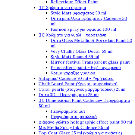
Reflectique Effect Paint
Χρώματα για ύφασμα


Style Matt υφάσματος 59 ml
Dora μεταλλικά υφάσματος Cadence 50
ml
Fashion spray για ύφασμα 100 ml
Χρώματα για γυαλί - πορσελάνη


Dora Glass Metallic & Porcelain Paint 50
ml
Very Chalky Glass Decor 59 ml
Style Matt Enamel 59 ml
Mirror festival Transparent glass paint
Frost effect paint - Εφέ παγωμένου
Κρέμα χάραξης γυαλιού
Antiquing Cadence 70 ml - Υγρή κάσια
Chalk Board Paint (Χρώμα μαυροπίνακα)
Color pearls (σταγόνες μαργαριταριών) 25ml
Dora 3D - Περιγράμματα 25 ml
Dimensional Paint Cadence- Περιγράμματα


50 ml
Περιγράμματα μάτ
Περιγράμματα μεταλλικά
Διάφανο γκλίτερ holographic effect paint 90 ml
Mix Media Spray Ink Cadence 25 ml
Top Coat Glaze 25 ml (χρώμα για σκιάσεις)