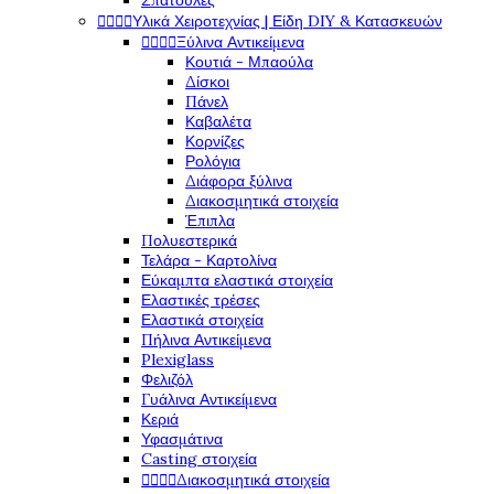
Σπάτουλες
Υλικά Χειροτεχνίας | Είδη DIY & Κατασκευών




Ξύλινα Αντικείμενα




Κουτιά - Μπαούλα
Δίσκοι
Πάνελ
Καβαλέτα
Κορνίζες
Ρολόγια
Διάφορα ξύλινα
Διακοσμητικά στοιχεία
Έπιπλα
Πολυεστερικά
Τελάρα - Καρτολίνα
Εύκαμπτα ελαστικά στοιχεία
Ελαστικές τρέσες
Ελαστικά στοιχεία
Πήλινα Αντικείμενα
Plexiglass
Φελιζόλ
Γυάλινα Αντικείμενα
Κεριά
Υφασμάτινα
Casting στοιχεία
Διακοσμητικά στοιχεία



