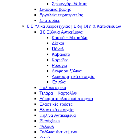
Σφουγγάρι Velour
Σκαφάκια βαφής
Εργαλεία τεχνοτροπίας
Σπάτουλες
Υλικά Χειροτεχνίας | Είδη DIY & Κατασκευών


Ξύλινα Αντικείμενα


Κουτιά - Μπαούλα
Δίσκοι
Πάνελ
Καβαλέτα
Κορνίζες
Ρολόγια
Διάφορα ξύλινα
Διακοσμητικά στοιχεία
Έπιπλα
Πολυεστερικά
Τελάρα - Καρτολίνα
Εύκαμπτα ελαστικά στοιχεία
Ελαστικές τρέσες
Ελαστικά στοιχεία
Πήλινα Αντικείμενα
Plexiglass
Φελιζόλ
Γυάλινα Αντικείμενα
Κεριά