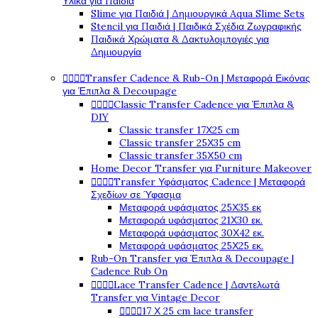
Υλικά για Παιδιά
Slime για Παιδιά | Δημιουργικά Aqua Slime Sets
Stencil για Παιδιά | Παιδικά Σχέδια Ζωγραφικής
Παιδικά Χρώματα & Δακτυλομπογιές για
Δημιουργία




Transfer Cadence & Rub-On | Μεταφορά Εικόνας
για Έπιπλα & Decoupage




Classic Transfer Cadence για Έπιπλα &
DIY
Classic transfer 17Χ25 cm
Classic transfer 25Χ35 cm
Classic transfer 35Χ50 cm
Home Decor Transfer για Furniture Makeover




Transfer Υφάσματος Cadence | Μεταφορά
Σχεδίων σε Ύφασμα
Μεταφορά υφάσματος 25Χ35 εκ
Μεταφορά υφάσματος 21Χ30 εκ.
Μεταφορά υφάσματος 30Χ42 εκ.
Μεταφορά υφάσματος 25Χ25 εκ.
Rub-On Transfer για Έπιπλα & Decoupage |
Cadence Rub On




Lace Transfer Cadence | Δαντελωτά
Transfer για Vintage Decor




17 Χ 25 cm lace transfer