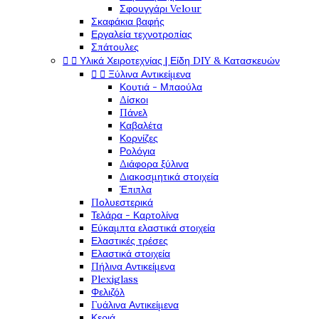
Σφουγγάρι Velour
Σκαφάκια βαφής
Εργαλεία τεχνοτροπίας
Σπάτουλες


Υλικά Χειροτεχνίας | Είδη DIY & Κατασκευών


Ξύλινα Αντικείμενα
Κουτιά - Μπαούλα
Δίσκοι
Πάνελ
Καβαλέτα
Κορνίζες
Ρολόγια
Διάφορα ξύλινα
Διακοσμητικά στοιχεία
Έπιπλα
Πολυεστερικά
Τελάρα - Καρτολίνα
Εύκαμπτα ελαστικά στοιχεία
Ελαστικές τρέσες
Ελαστικά στοιχεία
Πήλινα Αντικείμενα
Plexiglass
Φελιζόλ
Γυάλινα Αντικείμενα
Κεριά