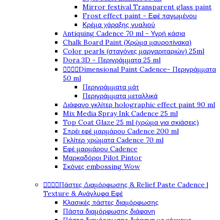
Mirror festival Transparent glass paint
Frost effect paint - Εφέ παγωμένου
Κρέμα χάραξης γυαλιού
Antiquing Cadence 70 ml - Υγρή κάσια
Chalk Board Paint (Χρώμα μαυροπίνακα)
Color pearls (σταγόνες μαργαριταριών) 25ml
Dora 3D - Περιγράμματα 25 ml




Dimensional Paint Cadence- Περιγράμματα
50 ml
Περιγράμματα μάτ
Περιγράμματα μεταλλικά
Διάφανο γκλίτερ holographic effect paint 90 ml
Mix Media Spray Ink Cadence 25 ml
Top Coat Glaze 25 ml (χρώμα για σκιάσεις)
Σπρέι εφέ μαρμάρου Cadence 200 ml
Γκλίτερ χρώματα Cadence 70 ml
Εφέ μαρμάρου Cadence
Μαρκαδόροι Pilot Pintor
Σκόνες embossing Wow




Πάστες Διαμόρφωσης & Relief Paste Cadence |
Texture & Ανάγλυφα Εφέ
Κλασικές πάστες διαμόρφωσης
Πάστα διαμόρφωσης διάφανη