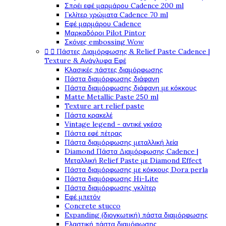
Σπρέι εφέ μαρμάρου Cadence 200 ml
Γκλίτερ χρώματα Cadence 70 ml
Εφέ μαρμάρου Cadence
Μαρκαδόροι Pilot Pintor
Σκόνες embossing Wow


Πάστες Διαμόρφωσης & Relief Paste Cadence |
Texture & Ανάγλυφα Εφέ
Κλασικές πάστες διαμόρφωσης
Πάστα διαμόρφωσης διάφανη
Πάστα διαμόρφωσης διάφανη με κόκκους
Matte Metallic Paste 250 ml
Texture art relief paste
Πάστα κρακελέ
Vintage legend - αντικέ γκέσο
Πάστα εφέ πέτρας
Πάστα διαμόρφωσης μεταλλική λεία
Diamond Πάστα Διαμόρφωσης Cadence |
Μεταλλική Relief Paste με Diamond Effect
Πάστα διαμόρφωσης με κόκκους Dora perla
Πάστα διαμόρφωσης Hi-Lite
Πάστα διαμόρφωσης γκλίτερ
Εφέ μπετόν
Concrete stucco
Expanding (διογκωτική) πάστα διαμόρφωσης
Ελαστική πάστα διαμόφωσης