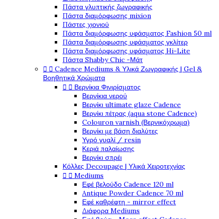
Πάστα γλυπτικής ζωγραφικής
Πάστα διαμόρφωσης mixion
Πάστες χιονιού
Πάστα διαμόρφωσης υφάσματος Fashion 50 ml
Πάστα διαμόρφωσης υφάσματος γκλίτερ
Πάστα διαμόρφωσης υφάσματος Hi-Lite
Πάστα Shabby Chic -Μάτ


Cadence Mediums & Υλικά Ζωγραφικής | Gel &
Βοηθητικά Χρώματα


Βερνίκια Φινιρίσματος
Βερνίκια νερού
Βερνίκι ultimate glaze Cadence
Βερνίκι πέτρας (aqua stone Cadence)
Colouron varnish (Βερνικόχρωμα)
Βερνίκι με βάση διαλύτες
Υγρό γυαλί / resin
Κεριά παλαίωσης
Βερνίκι σπρέι
Κόλλες Decoupage | Υλικά Χειροτεχνίας


Mediums
Εφέ βελούδο Cadence 120 ml
Antique Powder Cadence 70 ml
Εφέ καθρέφτη - mirror effect
Διάφορα Mediums