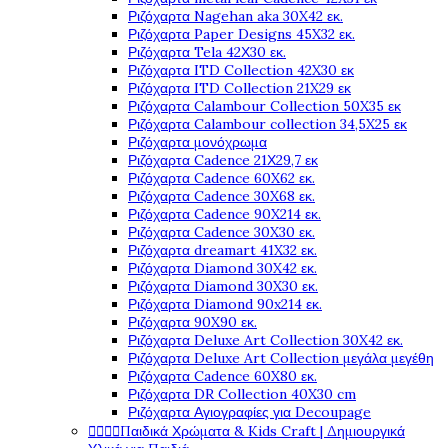
Ριζόχαρτα Nagehan aka 30X42 εκ.
Ριζόχαρτα Paper Designs 45X32 εκ.
Ριζόχαρτα Tela 42Χ30 εκ.
Ριζόχαρτα ITD Collection 42X30 εκ
Ριζόχαρτα ITD Collection 21X29 εκ
Ριζόχαρτα Calambour Collection 50X35 εκ
Ριζόχαρτα Calambour collection 34,5X25 εκ
Ριζόχαρτα μονόχρωμα
Ριζόχαρτα Cadence 21Χ29,7 εκ
Ριζόχαρτα Cadence 60X62 εκ.
Ριζόχαρτα Cadence 30X68 εκ.
Ριζόχαρτα Cadence 90X214 εκ.
Ριζόχαρτα Cadence 30X30 εκ.
Ριζόχαρτα dreamart 41X32 εκ.
Ριζόχαρτα Diamond 30X42 εκ.
Ριζόχαρτα Diamond 30X30 εκ.
Ριζόχαρτα Diamond 90x214 εκ.
Ριζόχαρτα 90X90 εκ.
Ριζόχαρτα Deluxe Art Collection 30X42 εκ.
Ριζόχαρτα Deluxe Art Collection μεγάλα μεγέθη
Ριζόχαρτα Cadence 60X80 εκ.
Ριζόχαρτα DR Collection 40X30 cm
Ριζόχαρτα Αγιογραφίες για Decoupage




Παιδικά Χρώματα & Kids Craft | Δημιουργικά