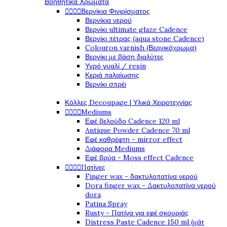
Βοηθητικά Χρώματα




Βερνίκια Φινιρίσματος
Βερνίκια νερού
Βερνίκι ultimate glaze Cadence
Βερνίκι πέτρας (aqua stone Cadence)
Colouron varnish (Βερνικόχρωμα)
Βερνίκι με βάση διαλύτες
Υγρό γυαλί / resin
Κεριά παλαίωσης
Βερνίκι σπρέι
Κόλλες Decoupage | Υλικά Χειροτεχνίας




Mediums
Εφέ βελούδο Cadence 120 ml
Antique Powder Cadence 70 ml
Εφέ καθρέφτη - mirror effect
Διάφορα Mediums
Εφέ βρύα - Moss effect Cadence




Πατίνες
Finger wax - δακτυλοπατίνα νερού
Dora finger wax - Δακτυλοπατίνα νερού
dora
Patina Spray
Rusty - Πατίνα για εφέ σκουριάς
Distress Paste Cadence 150 ml (μάτ