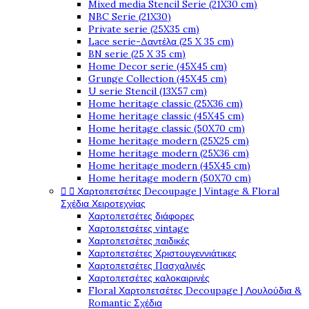
Mixed media Stencil Serie (21X30 cm)
NBC Serie (21X30)
Private serie (25X35 cm)
Lace serie-Δαντέλα (25 X 35 cm)
BN serie (25 X 35 cm)
Home Decor serie (45X45 cm)
Grunge Collection (45X45 cm)
U serie Stencil (13X57 cm)
Home heritage classic (25X36 cm)
Home heritage classic (45X45 cm)
Home heritage classic (50X70 cm)
Home heritage modern (25X25 cm)
Home heritage modern (25X36 cm)
Home heritage modern (45X45 cm)
Home heritage modern (50X70 cm)


Χαρτοπετσέτες Decoupage | Vintage & Floral
Σχέδια Χειροτεχνίας
Χαρτοπετσέτες διάφορες
Χαρτοπετσέτες vintage
Χαρτοπετσέτες παιδικές
Χαρτοπετσέτες Χριστουγεννιάτικες
Χαρτοπετσέτες Πασχαλινές
Χαρτοπετσέτες καλοκαιρινές
Floral Χαρτοπετσέτες Decoupage | Λουλούδια &
Romantic Σχέδια