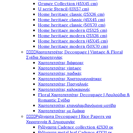
Grunge Collection (45X45 cm)
U serie Stencil (13X57 cm)
Home heritage classic (25X36 cm)
Home heritage classic (45X45 cm)
Home heritage classic (50X70 cm)
Home heritage modern (25X25 cm)
Home heritage modern (25X36 cm)
Home heritage modern (45X45 cm)
Home heritage modern (50X70 cm)




Χαρτοπετσέτες Decoupage | Vintage & Floral
Σχέδια Χειροτεχνίας
Χαρτοπετσέτες διάφορες
Χαρτοπετσέτες vintage
Χαρτοπετσέτες παιδικές
Χαρτοπετσέτες Χριστουγεννιάτικες
Χαρτοπετσέτες Πασχαλινές
Χαρτοπετσέτες καλοκαιρινές
Floral Χαρτοπετσέτες Decoupage | Λουλούδια &
Romantic Σχέδια
Χαρτοπετσέτες επαναλαμβανόμενα μοτίβα
Χαρτοπετσέτες με ζωάκια




Ριζόχαρτα Decoupage | Rice Papers για
Χειροτεχνία & Δημιουργίες
Ριζόχαρτα Cadence collection 42X30 εκ
Ριζόχαρτα metal leaf Cadence 42X31 εκ