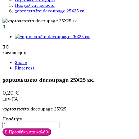
Πασχαλινά προϊόντα
χαρτοπετσέτα decoupage 25Χ25 εκ.



κοινοποίηση
Share
Pinterest
χαρτοπετσέτα decoupage 25Χ25 εκ.
0,20 €
με ΦΠΑ
χαρτοπετσέτα decoupage 25Χ25
Ποσότητα

Προσθήκη στο καλάθι