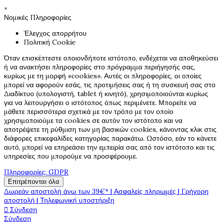
×
Νομικές Πληροφορίες
Έλεγχος απορρήτου
Πολιτική Cookie
Όταν επισκέπτεστε οποιονδήποτε ιστότοπο, ενδέχεται να αποθηκεύσει
ή να ανακτήσει πληροφορίες στο πρόγραμμα περιήγησής σας,
κυρίως με τη μορφή «cookies». Αυτές οι πληροφορίες, οι οποίες
μπορεί να αφορούν εσάς, τις προτιμήσεις σας ή τη συσκευή σας στο
Διαδίκτυο (υπολογιστή, tablet ή κινητό), χρησιμοποιούνται κυρίως
για να λειτουργήσει ο ιστότοπος όπως περιμένετε. Μπορείτε να
μάθετε περισσότερα σχετικά με τον τρόπο με τον οποίο
χρησιμοποιούμε τα cookies σε αυτόν τον ιστότοπο και να
αποτρέψετε τη ρύθμιση των μη βασικών cookies, κάνοντας κλικ στις
διάφορες επικεφαλίδες κατηγορίας παρακάτω. Ωστόσο, εάν το κάνετε
αυτό, μπορεί να επηρεάσει την εμπειρία σας από τον ιστότοπο και τις
υπηρεσίες που μπορούμε να προσφέρουμε.
Πληροφορίες: GDPR
Επιτρέπονται όλα
Δωρεάν αποστολή άνω των 39€* | Ασφαλείς πληρωμές | Γρήγορη
αποστολή | Τηλεφωνική υποστήριξη

Σύνδεση
Σύνδεση