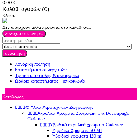
0,00 €
Καλάθι αγορών (0)
Κλείσε
Δεν υπάρχουν άλλα προϊόντα στο καλάθι σας
Συνέχεια στις αγορές
αναζήτηση
Χονδρική πώληση
Καταστήματα συνεργατών
Τρόποι αποστολής & μεταφορικά
Ωράριο καταστήματος - επικοινωνία

Κατάλογος




🎨 Υλικά Χεροτεχνίας- Ζωγραφικής




Ακρυλικά Χρώματα Ζωγραφικής & Decoupage
Cadence




Υβριδικά ακρυλικά χρώματα Cadence
Υβριδικά Χρώματα 70 Ml
Υβριδικά χρώματα 120 ml