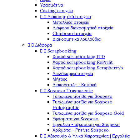
Υφασμάτινα
Casting στοιχεία


Διακοσμητικά στοιχεία
Μεταλλικά στοιχεία
Διάφορα διακοσμητικά στοιχεία
Chipboard στοιχεία
Διακοσμητικά λουλούδια


Διάφορα


Scrapbooking
Χαρτιά scrapbooking ITD
Χαρτιά scrapbooking RePrint
Χαρτιά scrapbooking Scrapberry's
Διπλόκαρφα στοιχεία
Μήτρες
Διακορευτές - Κοπτικά


Sospeso Trasparente
Τυπωμένα μοτίβα για Sospeso
Τυπωμένα μοτίβα για Sospeso
Holographic
Τυπωμένα μοτίβα για Sospeso Gold
Υφάσματα για Sospeso
Εργαλεία - αξεσουάρ για Sospeso
Χρώματα - Ρητίνες Sospeso


Αξεσουάρ & Υλικά Χειροτεχνίας | Εργαλεία