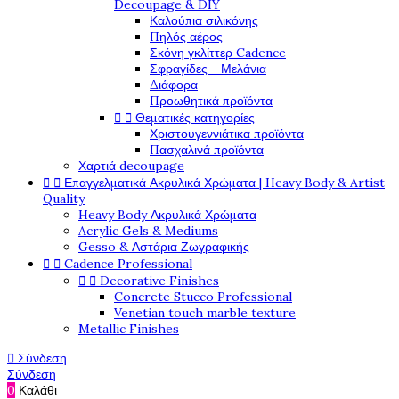
Decoupage & DIY
Καλούπια σιλικόνης
Πηλός αέρος
Σκόνη γκλίττερ Cadence
Σφραγίδες - Μελάνια
Διάφορα
Προωθητικά προϊόντα


Θεματικές κατηγορίες
Χριστουγεννιάτικα προϊόντα
Πασχαλινά προϊόντα
Χαρτιά decoupage


Επαγγελματικά Ακρυλικά Χρώματα | Heavy Body & Artist
Quality
Heavy Body Ακρυλικά Χρώματα
Acrylic Gels & Mediums
Gesso & Αστάρια Ζωγραφικής


Cadence Professional


Decorative Finishes
Concrete Stucco Professional
Venetian touch marble texture
Metallic Finishes

Σύνδεση
Σύνδεση
0
Καλάθι