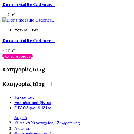
Dora metallic Cadence...
4,20 €
Εξαντλημένο
Dora metallic Cadence...
4,20 €
όλα τα προϊόντα
Κατηγορίες blog
Κατηγορίες blog


Τα νέα μας
Εκπαιδευτικά βίντεο
DIY Οδηγοί & Ιδέες
Αρχική
🎨 Υλικά Χεροτεχνίας- Ζωγραφικής
Διάφορα
Θεματικές κατηγορίες