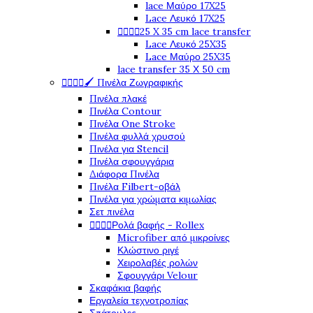
lace Μαύρο 17X25
Lace Λευκό 17X25




25 X 35 cm lace transfer
Lace Λευκό 25X35
Lace Μαύρο 25X35
lace transfer 35 Χ 50 cm




🖌️ Πινέλα Ζωγραφικής
Πινέλα πλακέ
Πινέλα Contour
Πινέλα One Stroke
Πινέλα φυλλά χρυσού
Πινέλα για Stencil
Πινέλα σφουγγάρια
Διάφορα Πινέλα
Πινέλα Filbert-οβάλ
Πινέλα για χρώματα κιμωλίας
Σετ πινέλα




Ρολά βαφής - Rollex
Microfiber από μικροίνες
Κλώστινο ριγέ
Χειρολαβές ρολών
Σφουγγάρι Velour
Σκαφάκια βαφής
Εργαλεία τεχνοτροπίας