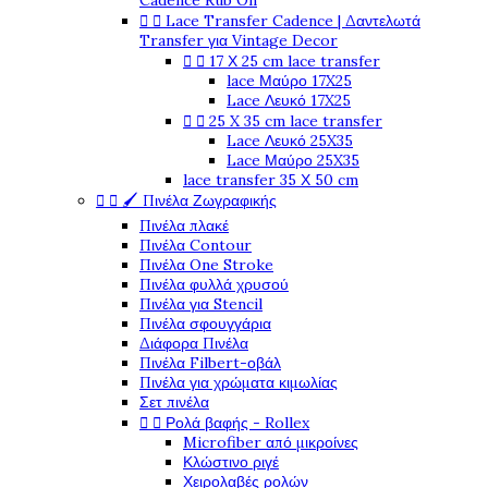
Cadence Rub On


Lace Transfer Cadence | Δαντελωτά
Transfer για Vintage Decor


17 Χ 25 cm lace transfer
lace Μαύρο 17X25
Lace Λευκό 17X25


25 X 35 cm lace transfer
Lace Λευκό 25X35
Lace Μαύρο 25X35
lace transfer 35 Χ 50 cm


🖌️ Πινέλα Ζωγραφικής
Πινέλα πλακέ
Πινέλα Contour
Πινέλα One Stroke
Πινέλα φυλλά χρυσού
Πινέλα για Stencil
Πινέλα σφουγγάρια
Διάφορα Πινέλα
Πινέλα Filbert-οβάλ
Πινέλα για χρώματα κιμωλίας
Σετ πινέλα


Ρολά βαφής - Rollex
Microfiber από μικροίνες
Κλώστινο ριγέ
Χειρολαβές ρολών