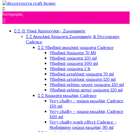

Κατηγορίες



🎨 Υλικά Χεροτεχνίας- Ζωγραφικής


Ακρυλικά Χρώματα Ζωγραφικής & Decoupage
Cadence


Υβριδικά ακρυλικά χρώματα Cadence
Υβριδικά Χρώματα 70 Ml
Υβριδικά χρώματα 120 ml
Υβριδικά χρώματα 500 ml
Υβριδικά χρώματα 2 lt
Υβριδικά μεταλλικά χρώματα 70 ml
Υβριδικά μεταλλικά χρώματα 120 ml
Υβριδικά γκλίτερ χρυσό χρώματα 120 ml
Υβριδικά γκλίτερ ασημί χρώματα 120 ml


Χρώματα κιμωλίας Cadence
Very chalky - χρώμα κιμωλίας Cadence
150 ml
Very chalky - χρώμα κιμωλίας Cadence
500 ml
Very chalky wash effect Cadence -
Ημιδιάφανο χρώμα κιμωλίας 90 ml