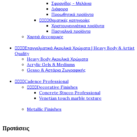
Σφραγίδες - Μελάνια
Διάφορα
Προωθητικά προϊόντα




Θεματικές κατηγορίες
Χριστουγεννιάτικα προϊόντα
Πασχαλινά προϊόντα
Χαρτιά decoupage




Επαγγελματικά Ακρυλικά Χρώματα | Heavy Body & Artist
Quality
Heavy Body Ακρυλικά Χρώματα
Acrylic Gels & Mediums
Gesso & Αστάρια Ζωγραφικής




Cadence Professional




Decorative Finishes
Concrete Stucco Professional
Venetian touch marble texture
Metallic Finishes
Προτάσεις