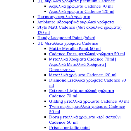


Ακρυλικά χρώματα premium Cadence
Ακρυλικά χρώματα Cadence 70 ml
Ακρυλικά χρώματα Cadence 120 ml
Harmony ακρυλικά χρώματα
Ambiante υδροφοβικά ακρυλικά χρώματα
Style Matt Cadence (Ματ ακρυλικά χρώματα)
120 ml
Handy Lacquered Paint (Λάκα)


Μεταλλικά χρώματα Cadence
Matte Metallic Paint 50 ml
Cadence Dora μεταλλικά χρώματα 50 ml
Μεταλλικά Χρώματα Cadence 70ml |
Ακρυλικά Μεταλλικά Χρώματα |
Decorezerva
Μεταλλικά χρώματα Cadence 120 ml
Diamond μεταλλικά χρώματα Cadence 70
ml
Extreme Light μεταλλικά χρώματα
Cadence 70 ml
Gilding μεταλλικά χρώματα Cadence 70 ml
Twin magic μεταλλικά χρώματα Cadence
50 ml
Dora μεταλλικά χρώματα κερί-σαπούνι
Cadence 50 ml
Prisma metallic paint