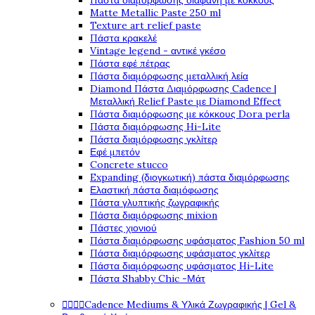
Πάστα διαμόρφωσης διάφανη με κόκκους
Matte Metallic Paste 250 ml
Texture art relief paste
Πάστα κρακελέ
Vintage legend - αντικέ γκέσο
Πάστα εφέ πέτρας
Πάστα διαμόρφωσης μεταλλική λεία
Diamond Πάστα Διαμόρφωσης Cadence |
Μεταλλική Relief Paste με Diamond Effect
Πάστα διαμόρφωσης με κόκκους Dora perla
Πάστα διαμόρφωσης Hi-Lite
Πάστα διαμόρφωσης γκλίτερ
Εφέ μπετόν
Concrete stucco
Expanding (διογκωτική) πάστα διαμόρφωσης
Ελαστική πάστα διαμόφωσης
Πάστα γλυπτικής ζωγραφικής
Πάστα διαμόρφωσης mixion
Πάστες χιονιού
Πάστα διαμόρφωσης υφάσματος Fashion 50 ml
Πάστα διαμόρφωσης υφάσματος γκλίτερ
Πάστα διαμόρφωσης υφάσματος Hi-Lite
Πάστα Shabby Chic -Μάτ




Cadence Mediums & Υλικά Ζωγραφικής | Gel &