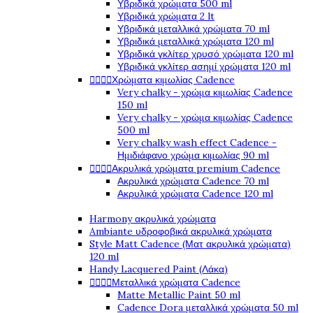
Υβριδικά χρώματα 500 ml
Υβριδικά χρώματα 2 lt
Υβριδικά μεταλλικά χρώματα 70 ml
Υβριδικά μεταλλικά χρώματα 120 ml
Υβριδικά γκλίτερ χρυσό χρώματα 120 ml
Υβριδικά γκλίτερ ασημί χρώματα 120 ml




Χρώματα κιμωλίας Cadence
Very chalky - χρώμα κιμωλίας Cadence
150 ml
Very chalky - χρώμα κιμωλίας Cadence
500 ml
Very chalky wash effect Cadence -
Ημιδιάφανο χρώμα κιμωλίας 90 ml




Ακρυλικά χρώματα premium Cadence
Ακρυλικά χρώματα Cadence 70 ml
Ακρυλικά χρώματα Cadence 120 ml
Harmony ακρυλικά χρώματα
Ambiante υδροφοβικά ακρυλικά χρώματα
Style Matt Cadence (Ματ ακρυλικά χρώματα)
120 ml
Handy Lacquered Paint (Λάκα)




Μεταλλικά χρώματα Cadence
Matte Metallic Paint 50 ml
Cadence Dora μεταλλικά χρώματα 50 ml