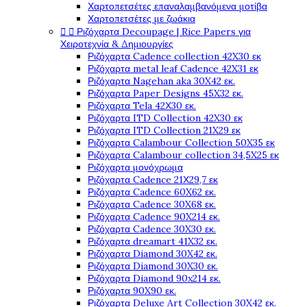
Χαρτοπετσέτες επαναλαμβανόμενα μοτίβα
Χαρτοπετσέτες με ζωάκια


Ριζόχαρτα Decoupage | Rice Papers για
Χειροτεχνία & Δημιουργίες
Ριζόχαρτα Cadence collection 42X30 εκ
Ριζόχαρτα metal leaf Cadence 42X31 εκ
Ριζόχαρτα Nagehan aka 30X42 εκ.
Ριζόχαρτα Paper Designs 45X32 εκ.
Ριζόχαρτα Tela 42Χ30 εκ.
Ριζόχαρτα ITD Collection 42X30 εκ
Ριζόχαρτα ITD Collection 21X29 εκ
Ριζόχαρτα Calambour Collection 50X35 εκ
Ριζόχαρτα Calambour collection 34,5X25 εκ
Ριζόχαρτα μονόχρωμα
Ριζόχαρτα Cadence 21Χ29,7 εκ
Ριζόχαρτα Cadence 60X62 εκ.
Ριζόχαρτα Cadence 30X68 εκ.
Ριζόχαρτα Cadence 90X214 εκ.
Ριζόχαρτα Cadence 30X30 εκ.
Ριζόχαρτα dreamart 41X32 εκ.
Ριζόχαρτα Diamond 30X42 εκ.
Ριζόχαρτα Diamond 30X30 εκ.
Ριζόχαρτα Diamond 90x214 εκ.
Ριζόχαρτα 90X90 εκ.
Ριζόχαρτα Deluxe Art Collection 30X42 εκ.