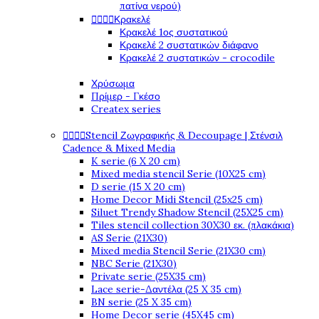
πατίνα νερού)




Κρακελέ
Κρακελέ 1ος συστατικού
Κρακελέ 2 συστατικών διάφανο
Κρακελέ 2 συστατικών - crocodile
Χρύσωμα
Πρίμερ - Γκέσο
Createx series




Stencil Ζωγραφικής & Decoupage | Στένσιλ
Cadence & Mixed Media
K serie (6 X 20 cm)
Mixed media stencil Serie (10X25 cm)
D serie (15 X 20 cm)
Home Decor Midi Stencil (25x25 cm)
Siluet Trendy Shadow Stencil (25X25 cm)
Tiles stencil collection 30X30 εκ. (πλακάκια)
AS Serie (21X30)
Mixed media Stencil Serie (21X30 cm)
NBC Serie (21X30)
Private serie (25X35 cm)
Lace serie-Δαντέλα (25 X 35 cm)
BN serie (25 X 35 cm)
Home Decor serie (45X45 cm)