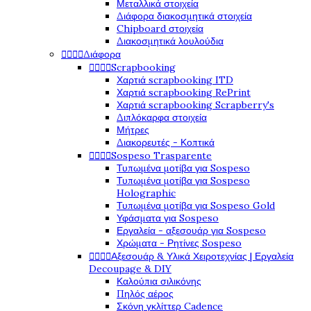
Μεταλλικά στοιχεία
Διάφορα διακοσμητικά στοιχεία
Chipboard στοιχεία
Διακοσμητικά λουλούδια




Διάφορα




Scrapbooking
Χαρτιά scrapbooking ITD
Χαρτιά scrapbooking RePrint
Χαρτιά scrapbooking Scrapberry's
Διπλόκαρφα στοιχεία
Μήτρες
Διακορευτές - Κοπτικά




Sospeso Trasparente
Τυπωμένα μοτίβα για Sospeso
Τυπωμένα μοτίβα για Sospeso
Holographic
Τυπωμένα μοτίβα για Sospeso Gold
Υφάσματα για Sospeso
Εργαλεία - αξεσουάρ για Sospeso
Χρώματα - Ρητίνες Sospeso




Αξεσουάρ & Υλικά Χειροτεχνίας | Εργαλεία
Decoupage & DIY
Καλούπια σιλικόνης
Πηλός αέρος
Σκόνη γκλίττερ Cadence