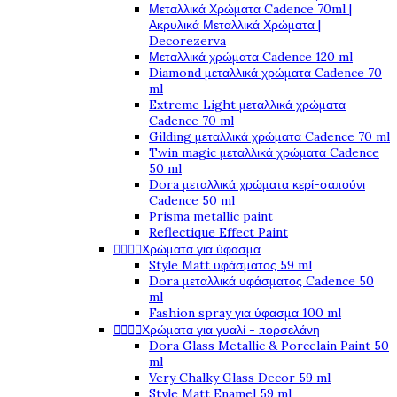
Μεταλλικά Χρώματα Cadence 70ml |
Ακρυλικά Μεταλλικά Χρώματα |
Decorezerva
Μεταλλικά χρώματα Cadence 120 ml
Diamond μεταλλικά χρώματα Cadence 70
ml
Extreme Light μεταλλικά χρώματα
Cadence 70 ml
Gilding μεταλλικά χρώματα Cadence 70 ml
Twin magic μεταλλικά χρώματα Cadence
50 ml
Dora μεταλλικά χρώματα κερί-σαπούνι
Cadence 50 ml
Prisma metallic paint
Reflectique Effect Paint




Χρώματα για ύφασμα
Style Matt υφάσματος 59 ml
Dora μεταλλικά υφάσματος Cadence 50
ml
Fashion spray για ύφασμα 100 ml




Χρώματα για γυαλί - πορσελάνη
Dora Glass Metallic & Porcelain Paint 50
ml
Very Chalky Glass Decor 59 ml
Style Matt Enamel 59 ml