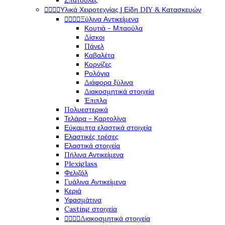
Σπάτουλες




Υλικά Χειροτεχνίας | Είδη DIY & Κατασκευών




Ξύλινα Αντικείμενα
Κουτιά - Μπαούλα
Δίσκοι
Πάνελ
Καβαλέτα
Κορνίζες
Ρολόγια
Διάφορα ξύλινα
Διακοσμητικά στοιχεία
Έπιπλα
Πολυεστερικά
Τελάρα - Καρτολίνα
Εύκαμπτα ελαστικά στοιχεία
Ελαστικές τρέσες
Ελαστικά στοιχεία
Πήλινα Αντικείμενα
Plexiglass
Φελιζόλ
Γυάλινα Αντικείμενα
Κεριά
Υφασμάτινα
Casting στοιχεία




Διακοσμητικά στοιχεία