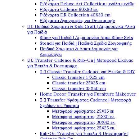
Ριζόχαρτα Deluxe Art Collection μεγάλα μεγέθη
Ριζόχαρτα Cadence 60X80 εκ.
Ριζόχαρτα DR Collection 40X30 cm
Ριζόχαρτα Αγιογραφίες για Decoupage


Παιδικά Χρώματα & Kids Craft | Δημιουργικά Υλικά
για Παιδιά
Slime για Παιδιά | Δημιουργικά Aqua Slime Sets
Stencil για Παιδιά | Παιδικά Σχέδια Ζωγραφικής
Παιδικά Χρώματα & Δακτυλομπογιές για
Δημιουργία


Transfer Cadence & Rub-On | Μεταφορά Εικόνας
για Έπιπλα & Decoupage


Classic Transfer Cadence για Έπιπλα & DIY
Classic transfer 17Χ25 cm
Classic transfer 25Χ35 cm
Classic transfer 35Χ50 cm
Home Decor Transfer για Furniture Makeover


Transfer Υφάσματος Cadence | Μεταφορά
Σχεδίων σε Ύφασμα
Μεταφορά υφάσματος 25Χ35 εκ
Μεταφορά υφάσματος 21Χ30 εκ.
Μεταφορά υφάσματος 30Χ42 εκ.
Μεταφορά υφάσματος 25Χ25 εκ.
Rub-On Transfer για Έπιπλα & Decoupage |