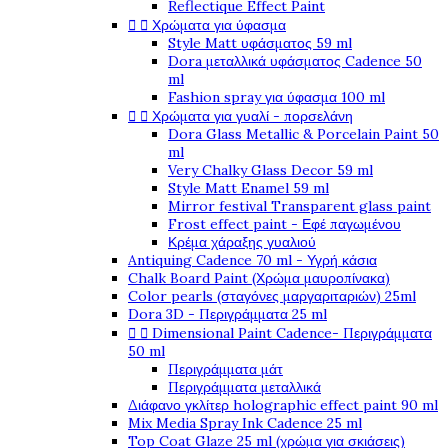
Reflectique Effect Paint


Χρώματα για ύφασμα
Style Matt υφάσματος 59 ml
Dora μεταλλικά υφάσματος Cadence 50
ml
Fashion spray για ύφασμα 100 ml


Χρώματα για γυαλί - πορσελάνη
Dora Glass Metallic & Porcelain Paint 50
ml
Very Chalky Glass Decor 59 ml
Style Matt Enamel 59 ml
Mirror festival Transparent glass paint
Frost effect paint - Εφέ παγωμένου
Κρέμα χάραξης γυαλιού
Antiquing Cadence 70 ml - Υγρή κάσια
Chalk Board Paint (Χρώμα μαυροπίνακα)
Color pearls (σταγόνες μαργαριταριών) 25ml
Dora 3D - Περιγράμματα 25 ml


Dimensional Paint Cadence- Περιγράμματα
50 ml
Περιγράμματα μάτ
Περιγράμματα μεταλλικά
Διάφανο γκλίτερ holographic effect paint 90 ml
Mix Media Spray Ink Cadence 25 ml
Top Coat Glaze 25 ml (χρώμα για σκιάσεις)