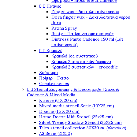
Εφέ βρύα - Moss effect Cadence


Πατίνες
Finger wax - δακτυλοπατίνα νερού
Dora finger wax - Δακτυλοπατίνα νερού
dora
Patina Spray
Rusty - Πατίνα για εφέ σκουριάς
Distress Paste Cadence 150 ml (μάτ
πατίνα νερού)


Κρακελέ
Κρακελέ 1ος συστατικού
Κρακελέ 2 συστατικών διάφανο
Κρακελέ 2 συστατικών - crocodile
Χρύσωμα
Πρίμερ - Γκέσο
Createx series


Stencil Ζωγραφικής & Decoupage | Στένσιλ
Cadence & Mixed Media
K serie (6 X 20 cm)
Mixed media stencil Serie (10X25 cm)
D serie (15 X 20 cm)
Home Decor Midi Stencil (25x25 cm)
Siluet Trendy Shadow Stencil (25X25 cm)
Tiles stencil collection 30X30 εκ. (πλακάκια)
AS Serie (21X30)