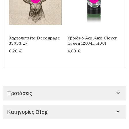
Χαρτοπετσέτα Decoupage
Υβριδικό Ακρυλικό Clover
Υ
33Χ33 Εκ.
Green 120ML H061
G
0,20 €
4,60 €
4

Προτάσεις

Κατηγορίες Blog