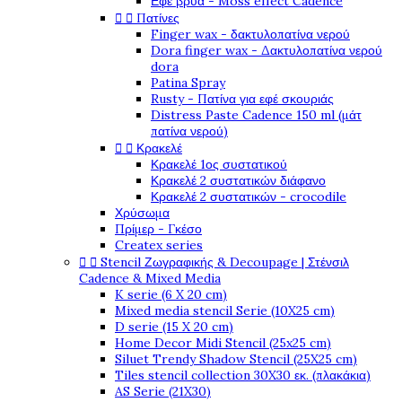
Εφέ βρύα - Moss effect Cadence


Πατίνες
Finger wax - δακτυλοπατίνα νερού
Dora finger wax - Δακτυλοπατίνα νερού
dora
Patina Spray
Rusty - Πατίνα για εφέ σκουριάς
Distress Paste Cadence 150 ml (μάτ
πατίνα νερού)


Κρακελέ
Κρακελέ 1ος συστατικού
Κρακελέ 2 συστατικών διάφανο
Κρακελέ 2 συστατικών - crocodile
Χρύσωμα
Πρίμερ - Γκέσο
Createx series


Stencil Ζωγραφικής & Decoupage | Στένσιλ
Cadence & Mixed Media
K serie (6 X 20 cm)
Mixed media stencil Serie (10X25 cm)
D serie (15 X 20 cm)
Home Decor Midi Stencil (25x25 cm)
Siluet Trendy Shadow Stencil (25X25 cm)
Tiles stencil collection 30X30 εκ. (πλακάκια)
AS Serie (21X30)