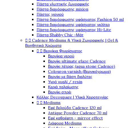
Πάστα γλυπτικής ζωγραφικής
Πάστα διαμόρφωσης mixion
Πάστες χιονιού
Πάστα διαμόρφωσης υφάσματος Fashion 50 ml
Πάστα διαμόρφωσης υφάσματος γκλίτερ
Πάστα διαμόρφωσης υφάσματος Hi-Lite
Πάστα Shabby Chic -Μάτ


Cadence Mediums & Υλικά Ζωγραφικής | Gel &
Βοηθητικά Χρώματα


Βερνίκια Φινιρίσματος
Βερνίκια νερού
Βερνίκι ultimate glaze Cadence
Βερνίκι πέτρας (aqua stone Cadence)
Colouron varnish (Βερνικόχρωμα)
Βερνίκι με βάση διαλύτες
Υγρό γυαλί / resin
Κεριά παλαίωσης
Βερνίκι σπρέι
Κόλλες Decoupage | Υλικά Χειροτεχνίας


Mediums
Εφέ βελούδο Cadence 120 ml
Antique Powder Cadence 70 ml
Εφέ καθρέφτη - mirror effect
Διάφορα Mediums