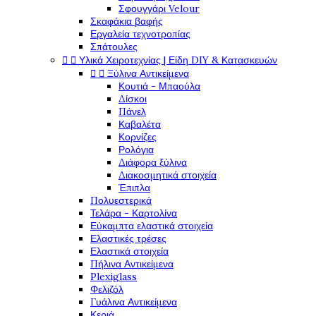
Σφουγγάρι Velour
Σκαφάκια βαφής
Εργαλεία τεχνοτροπίας
Σπάτουλες


Υλικά Χειροτεχνίας | Είδη DIY & Κατασκευών


Ξύλινα Αντικείμενα
Κουτιά - Μπαούλα
Δίσκοι
Πάνελ
Καβαλέτα
Κορνίζες
Ρολόγια
Διάφορα ξύλινα
Διακοσμητικά στοιχεία
Έπιπλα
Πολυεστερικά
Τελάρα - Καρτολίνα
Εύκαμπτα ελαστικά στοιχεία
Ελαστικές τρέσες
Ελαστικά στοιχεία
Πήλινα Αντικείμενα
Plexiglass
Φελιζόλ
Γυάλινα Αντικείμενα
Κεριά