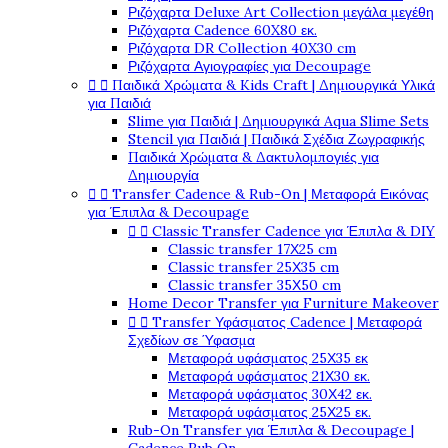
Ριζόχαρτα Deluxe Art Collection μεγάλα μεγέθη
Ριζόχαρτα Cadence 60X80 εκ.
Ριζόχαρτα DR Collection 40X30 cm
Ριζόχαρτα Αγιογραφίες για Decoupage


Παιδικά Χρώματα & Kids Craft | Δημιουργικά Υλικά
για Παιδιά
Slime για Παιδιά | Δημιουργικά Aqua Slime Sets
Stencil για Παιδιά | Παιδικά Σχέδια Ζωγραφικής
Παιδικά Χρώματα & Δακτυλομπογιές για
Δημιουργία


Transfer Cadence & Rub-On | Μεταφορά Εικόνας
για Έπιπλα & Decoupage


Classic Transfer Cadence για Έπιπλα & DIY
Classic transfer 17Χ25 cm
Classic transfer 25Χ35 cm
Classic transfer 35Χ50 cm
Home Decor Transfer για Furniture Makeover


Transfer Υφάσματος Cadence | Μεταφορά
Σχεδίων σε Ύφασμα
Μεταφορά υφάσματος 25Χ35 εκ
Μεταφορά υφάσματος 21Χ30 εκ.
Μεταφορά υφάσματος 30Χ42 εκ.
Μεταφορά υφάσματος 25Χ25 εκ.
Rub-On Transfer για Έπιπλα & Decoupage |