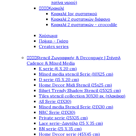
πατίνα νερού)




Κρακελέ
Κρακελέ 1ος συστατικού
Κρακελέ 2 συστατικών διάφανο
Κρακελέ 2 συστατικών - crocodile
Χρύσωμα
Πρίμερ - Γκέσο
Createx series




Stencil Ζωγραφικής & Decoupage | Στένσιλ
Cadence & Mixed Media
K serie (6 X 20 cm)
Mixed media stencil Serie (10X25 cm)
D serie (15 X 20 cm)
Home Decor Midi Stencil (25x25 cm)
Siluet Trendy Shadow Stencil (25X25 cm)
Tiles stencil collection 30X30 εκ. (πλακάκια)
AS Serie (21X30)
Mixed media Stencil Serie (21X30 cm)
NBC Serie (21X30)
Private serie (25X35 cm)
Lace serie-Δαντέλα (25 X 35 cm)
BN serie (25 X 35 cm)
Home Decor serie (45X45 cm)