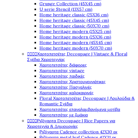
Grunge Collection (45X45 cm)
U serie Stencil (13X57 cm)
Home heritage classic (25X36 cm)
Home heritage classic (45X45 cm)
Home heritage classic (50X70 cm)
Home heritage modern (25X25 cm)
Home heritage modern (25X36 cm)
Home heritage modern (45X45 cm)
Home heritage modern (50X70 cm)




Χαρτοπετσέτες Decoupage | Vintage & Floral
Σχέδια Χειροτεχνίας
Χαρτοπετσέτες διάφορες
Χαρτοπετσέτες vintage
Χαρτοπετσέτες παιδικές
Χαρτοπετσέτες Χριστουγεννιάτικες
Χαρτοπετσέτες Πασχαλινές
Χαρτοπετσέτες καλοκαιρινές
Floral Χαρτοπετσέτες Decoupage | Λουλούδια &
Romantic Σχέδια
Χαρτοπετσέτες επαναλαμβανόμενα μοτίβα
Χαρτοπετσέτες με ζωάκια




Ριζόχαρτα Decoupage | Rice Papers για
Χειροτεχνία & Δημιουργίες
Ριζόχαρτα Cadence collection 42X30 εκ
Ριζόχαρτα metal leaf Cadence 42X31 εκ