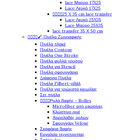
lace Μαύρο 17X25
Lace Λευκό 17X25




25 X 35 cm lace transfer
Lace Λευκό 25X35
Lace Μαύρο 25X35
lace transfer 35 Χ 50 cm




🖌️ Πινέλα Ζωγραφικής
Πινέλα πλακέ
Πινέλα Contour
Πινέλα One Stroke
Πινέλα φυλλά χρυσού
Πινέλα για Stencil
Πινέλα σφουγγάρια
Διάφορα Πινέλα
Πινέλα Filbert-οβάλ
Πινέλα για χρώματα κιμωλίας
Σετ πινέλα




Ρολά βαφής - Rollex
Microfiber από μικροίνες
Κλώστινο ριγέ
Χειρολαβές ρολών
Σφουγγάρι Velour
Σκαφάκια βαφής
Εργαλεία τεχνοτροπίας