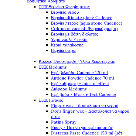
Βοηθητικά Χρώματα




Βερνίκια Φινιρίσματος
Βερνίκια νερού
Βερνίκι ultimate glaze Cadence
Βερνίκι πέτρας (aqua stone Cadence)
Colouron varnish (Βερνικόχρωμα)
Βερνίκι με βάση διαλύτες
Υγρό γυαλί / resin
Κεριά παλαίωσης
Βερνίκι σπρέι
Κόλλες Decoupage | Υλικά Χειροτεχνίας




Mediums
Εφέ βελούδο Cadence 120 ml
Antique Powder Cadence 70 ml
Εφέ καθρέφτη - mirror effect
Διάφορα Mediums
Εφέ βρύα - Moss effect Cadence




Πατίνες
Finger wax - δακτυλοπατίνα νερού
Dora finger wax - Δακτυλοπατίνα νερού
dora
Patina Spray
Rusty - Πατίνα για εφέ σκουριάς
Distress Paste Cadence 150 ml (μάτ