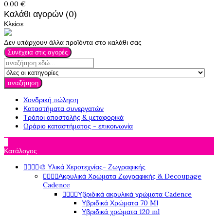
0,00 €
Καλάθι αγορών (0)
Κλείσε
Δεν υπάρχουν άλλα προϊόντα στο καλάθι σας
Συνέχεια στις αγορές
αναζήτηση
Χονδρική πώληση
Καταστήματα συνεργατών
Τρόποι αποστολής & μεταφορικά
Ωράριο καταστήματος - επικοινωνία

Κατάλογος




🎨 Υλικά Χεροτεχνίας- Ζωγραφικής




Ακρυλικά Χρώματα Ζωγραφικής & Decoupage
Cadence




Υβριδικά ακρυλικά χρώματα Cadence
Υβριδικά Χρώματα 70 Ml
Υβριδικά χρώματα 120 ml