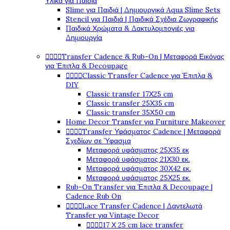
Υλικά για Παιδιά
Slime για Παιδιά | Δημιουργικά Aqua Slime Sets
Stencil για Παιδιά | Παιδικά Σχέδια Ζωγραφικής
Παιδικά Χρώματα & Δακτυλομπογιές για
Δημιουργία




Transfer Cadence & Rub-On | Μεταφορά Εικόνας
για Έπιπλα & Decoupage




Classic Transfer Cadence για Έπιπλα &
DIY
Classic transfer 17Χ25 cm
Classic transfer 25Χ35 cm
Classic transfer 35Χ50 cm
Home Decor Transfer για Furniture Makeover




Transfer Υφάσματος Cadence | Μεταφορά
Σχεδίων σε Ύφασμα
Μεταφορά υφάσματος 25Χ35 εκ
Μεταφορά υφάσματος 21Χ30 εκ.
Μεταφορά υφάσματος 30Χ42 εκ.
Μεταφορά υφάσματος 25Χ25 εκ.
Rub-On Transfer για Έπιπλα & Decoupage |
Cadence Rub On




Lace Transfer Cadence | Δαντελωτά
Transfer για Vintage Decor




17 Χ 25 cm lace transfer