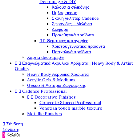
Decoupage & DIY
Καλούπια σιλικόνης
Πηλός αέρος
Σκόνη γκλίττερ Cadence
Σφραγίδες - Μελάνια
Διάφορα
Προωθητικά προϊόντα


Θεματικές κατηγορίες
Χριστουγεννιάτικα προϊόντα
Πασχαλινά προϊόντα
Χαρτιά decoupage


Επαγγελματικά Ακρυλικά Χρώματα | Heavy Body & Artist
Quality
Heavy Body Ακρυλικά Χρώματα
Acrylic Gels & Mediums
Gesso & Αστάρια Ζωγραφικής


Cadence Professional


Decorative Finishes
Concrete Stucco Professional
Venetian touch marble texture
Metallic Finishes

Σύνδεση
Σύνδεση
0
Καλάθι