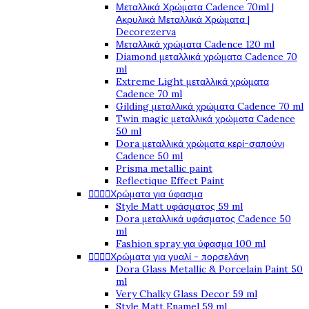
Μεταλλικά Χρώματα Cadence 70ml |
Ακρυλικά Μεταλλικά Χρώματα |
Decorezerva
Μεταλλικά χρώματα Cadence 120 ml
Diamond μεταλλικά χρώματα Cadence 70
ml
Extreme Light μεταλλικά χρώματα
Cadence 70 ml
Gilding μεταλλικά χρώματα Cadence 70 ml
Twin magic μεταλλικά χρώματα Cadence
50 ml
Dora μεταλλικά χρώματα κερί-σαπούνι
Cadence 50 ml
Prisma metallic paint
Reflectique Effect Paint




Χρώματα για ύφασμα
Style Matt υφάσματος 59 ml
Dora μεταλλικά υφάσματος Cadence 50
ml
Fashion spray για ύφασμα 100 ml




Χρώματα για γυαλί - πορσελάνη
Dora Glass Metallic & Porcelain Paint 50
ml
Very Chalky Glass Decor 59 ml
Style Matt Enamel 59 ml