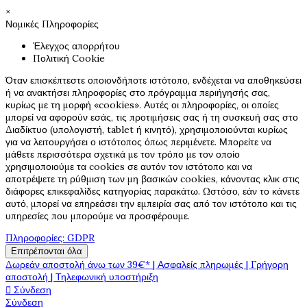
×
Νομικές Πληροφορίες
Έλεγχος απορρήτου
Πολιτική Cookie
Όταν επισκέπτεστε οποιονδήποτε ιστότοπο, ενδέχεται να αποθηκεύσει
ή να ανακτήσει πληροφορίες στο πρόγραμμα περιήγησής σας,
κυρίως με τη μορφή «cookies». Αυτές οι πληροφορίες, οι οποίες
μπορεί να αφορούν εσάς, τις προτιμήσεις σας ή τη συσκευή σας στο
Διαδίκτυο (υπολογιστή, tablet ή κινητό), χρησιμοποιούνται κυρίως
για να λειτουργήσει ο ιστότοπος όπως περιμένετε. Μπορείτε να
μάθετε περισσότερα σχετικά με τον τρόπο με τον οποίο
χρησιμοποιούμε τα cookies σε αυτόν τον ιστότοπο και να
αποτρέψετε τη ρύθμιση των μη βασικών cookies, κάνοντας κλικ στις
διάφορες επικεφαλίδες κατηγορίας παρακάτω. Ωστόσο, εάν το κάνετε
αυτό, μπορεί να επηρεάσει την εμπειρία σας από τον ιστότοπο και τις
υπηρεσίες που μπορούμε να προσφέρουμε.
Πληροφορίες: GDPR
Επιτρέπονται όλα
Δωρεάν αποστολή άνω των 39€* | Ασφαλείς πληρωμές | Γρήγορη
αποστολή | Τηλεφωνική υποστήριξη

Σύνδεση
Σύνδεση