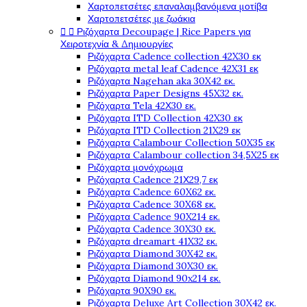
Χαρτοπετσέτες επαναλαμβανόμενα μοτίβα
Χαρτοπετσέτες με ζωάκια


Ριζόχαρτα Decoupage | Rice Papers για
Χειροτεχνία & Δημιουργίες
Ριζόχαρτα Cadence collection 42X30 εκ
Ριζόχαρτα metal leaf Cadence 42X31 εκ
Ριζόχαρτα Nagehan aka 30X42 εκ.
Ριζόχαρτα Paper Designs 45X32 εκ.
Ριζόχαρτα Tela 42Χ30 εκ.
Ριζόχαρτα ITD Collection 42X30 εκ
Ριζόχαρτα ITD Collection 21X29 εκ
Ριζόχαρτα Calambour Collection 50X35 εκ
Ριζόχαρτα Calambour collection 34,5X25 εκ
Ριζόχαρτα μονόχρωμα
Ριζόχαρτα Cadence 21Χ29,7 εκ
Ριζόχαρτα Cadence 60X62 εκ.
Ριζόχαρτα Cadence 30X68 εκ.
Ριζόχαρτα Cadence 90X214 εκ.
Ριζόχαρτα Cadence 30X30 εκ.
Ριζόχαρτα dreamart 41X32 εκ.
Ριζόχαρτα Diamond 30X42 εκ.
Ριζόχαρτα Diamond 30X30 εκ.
Ριζόχαρτα Diamond 90x214 εκ.
Ριζόχαρτα 90X90 εκ.
Ριζόχαρτα Deluxe Art Collection 30X42 εκ.