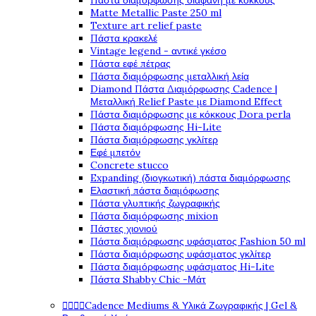
Πάστα διαμόρφωσης διάφανη με κόκκους
Matte Metallic Paste 250 ml
Texture art relief paste
Πάστα κρακελέ
Vintage legend - αντικέ γκέσο
Πάστα εφέ πέτρας
Πάστα διαμόρφωσης μεταλλική λεία
Diamond Πάστα Διαμόρφωσης Cadence |
Μεταλλική Relief Paste με Diamond Effect
Πάστα διαμόρφωσης με κόκκους Dora perla
Πάστα διαμόρφωσης Hi-Lite
Πάστα διαμόρφωσης γκλίτερ
Εφέ μπετόν
Concrete stucco
Expanding (διογκωτική) πάστα διαμόρφωσης
Ελαστική πάστα διαμόφωσης
Πάστα γλυπτικής ζωγραφικής
Πάστα διαμόρφωσης mixion
Πάστες χιονιού
Πάστα διαμόρφωσης υφάσματος Fashion 50 ml
Πάστα διαμόρφωσης υφάσματος γκλίτερ
Πάστα διαμόρφωσης υφάσματος Hi-Lite
Πάστα Shabby Chic -Μάτ




Cadence Mediums & Υλικά Ζωγραφικής | Gel &