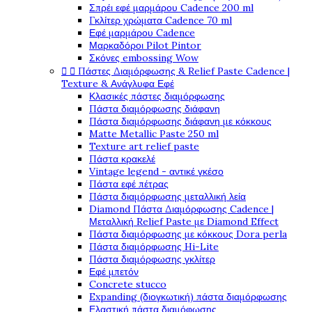
Σπρέι εφέ μαρμάρου Cadence 200 ml
Γκλίτερ χρώματα Cadence 70 ml
Εφέ μαρμάρου Cadence
Μαρκαδόροι Pilot Pintor
Σκόνες embossing Wow


Πάστες Διαμόρφωσης & Relief Paste Cadence |
Texture & Ανάγλυφα Εφέ
Κλασικές πάστες διαμόρφωσης
Πάστα διαμόρφωσης διάφανη
Πάστα διαμόρφωσης διάφανη με κόκκους
Matte Metallic Paste 250 ml
Texture art relief paste
Πάστα κρακελέ
Vintage legend - αντικέ γκέσο
Πάστα εφέ πέτρας
Πάστα διαμόρφωσης μεταλλική λεία
Diamond Πάστα Διαμόρφωσης Cadence |
Μεταλλική Relief Paste με Diamond Effect
Πάστα διαμόρφωσης με κόκκους Dora perla
Πάστα διαμόρφωσης Hi-Lite
Πάστα διαμόρφωσης γκλίτερ
Εφέ μπετόν
Concrete stucco
Expanding (διογκωτική) πάστα διαμόρφωσης
Ελαστική πάστα διαμόφωσης