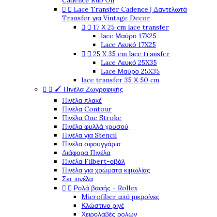
Cadence Rub On


Lace Transfer Cadence | Δαντελωτά
Transfer για Vintage Decor


17 Χ 25 cm lace transfer
lace Μαύρο 17X25
Lace Λευκό 17X25


25 X 35 cm lace transfer
Lace Λευκό 25X35
Lace Μαύρο 25X35
lace transfer 35 Χ 50 cm


🖌️ Πινέλα Ζωγραφικής
Πινέλα πλακέ
Πινέλα Contour
Πινέλα One Stroke
Πινέλα φυλλά χρυσού
Πινέλα για Stencil
Πινέλα σφουγγάρια
Διάφορα Πινέλα
Πινέλα Filbert-οβάλ
Πινέλα για χρώματα κιμωλίας
Σετ πινέλα


Ρολά βαφής - Rollex
Microfiber από μικροίνες
Κλώστινο ριγέ
Χειρολαβές ρολών