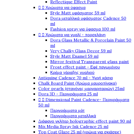
Reflectique Effect Paint


Χρώματα για ύφασμα
Style Matt υφάσματος 59 ml
Dora μεταλλικά υφάσματος Cadence 50
ml
Fashion spray για ύφασμα 100 ml


Χρώματα για γυαλί - πορσελάνη
Dora Glass Metallic & Porcelain Paint 50
ml
Very Chalky Glass Decor 59 ml
Style Matt Enamel 59 ml
Mirror festival Transparent glass paint
Frost effect paint - Εφέ παγωμένου
Κρέμα χάραξης γυαλιού
Antiquing Cadence 70 ml - Υγρή κάσια
Chalk Board Paint (Χρώμα μαυροπίνακα)
Color pearls (σταγόνες μαργαριταριών) 25ml
Dora 3D - Περιγράμματα 25 ml


Dimensional Paint Cadence- Περιγράμματα
50 ml
Περιγράμματα μάτ
Περιγράμματα μεταλλικά
Διάφανο γκλίτερ holographic effect paint 90 ml
Mix Media Spray Ink Cadence 25 ml
Top Coat Glaze 25 ml (χρώμα για σκιάσεις)