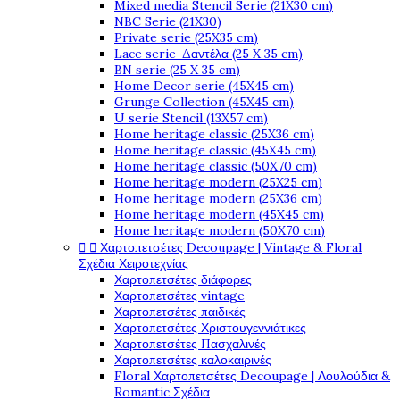
Mixed media Stencil Serie (21X30 cm)
NBC Serie (21X30)
Private serie (25X35 cm)
Lace serie-Δαντέλα (25 X 35 cm)
BN serie (25 X 35 cm)
Home Decor serie (45X45 cm)
Grunge Collection (45X45 cm)
U serie Stencil (13X57 cm)
Home heritage classic (25X36 cm)
Home heritage classic (45X45 cm)
Home heritage classic (50X70 cm)
Home heritage modern (25X25 cm)
Home heritage modern (25X36 cm)
Home heritage modern (45X45 cm)
Home heritage modern (50X70 cm)


Χαρτοπετσέτες Decoupage | Vintage & Floral
Σχέδια Χειροτεχνίας
Χαρτοπετσέτες διάφορες
Χαρτοπετσέτες vintage
Χαρτοπετσέτες παιδικές
Χαρτοπετσέτες Χριστουγεννιάτικες
Χαρτοπετσέτες Πασχαλινές
Χαρτοπετσέτες καλοκαιρινές
Floral Χαρτοπετσέτες Decoupage | Λουλούδια &
Romantic Σχέδια