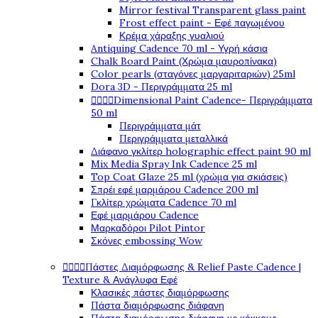
Mirror festival Transparent glass paint
Frost effect paint - Εφέ παγωμένου
Κρέμα χάραξης γυαλιού
Antiquing Cadence 70 ml - Υγρή κάσια
Chalk Board Paint (Χρώμα μαυροπίνακα)
Color pearls (σταγόνες μαργαριταριών) 25ml
Dora 3D - Περιγράμματα 25 ml




Dimensional Paint Cadence- Περιγράμματα
50 ml
Περιγράμματα μάτ
Περιγράμματα μεταλλικά
Διάφανο γκλίτερ holographic effect paint 90 ml
Mix Media Spray Ink Cadence 25 ml
Top Coat Glaze 25 ml (χρώμα για σκιάσεις)
Σπρέι εφέ μαρμάρου Cadence 200 ml
Γκλίτερ χρώματα Cadence 70 ml
Εφέ μαρμάρου Cadence
Μαρκαδόροι Pilot Pintor
Σκόνες embossing Wow




Πάστες Διαμόρφωσης & Relief Paste Cadence |
Texture & Ανάγλυφα Εφέ
Κλασικές πάστες διαμόρφωσης
Πάστα διαμόρφωσης διάφανη