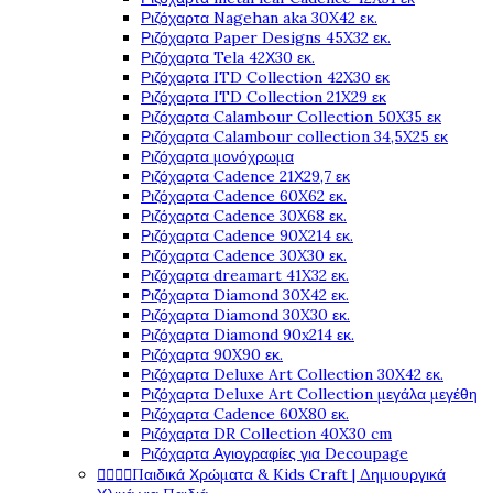
Ριζόχαρτα Nagehan aka 30X42 εκ.
Ριζόχαρτα Paper Designs 45X32 εκ.
Ριζόχαρτα Tela 42Χ30 εκ.
Ριζόχαρτα ITD Collection 42X30 εκ
Ριζόχαρτα ITD Collection 21X29 εκ
Ριζόχαρτα Calambour Collection 50X35 εκ
Ριζόχαρτα Calambour collection 34,5X25 εκ
Ριζόχαρτα μονόχρωμα
Ριζόχαρτα Cadence 21Χ29,7 εκ
Ριζόχαρτα Cadence 60X62 εκ.
Ριζόχαρτα Cadence 30X68 εκ.
Ριζόχαρτα Cadence 90X214 εκ.
Ριζόχαρτα Cadence 30X30 εκ.
Ριζόχαρτα dreamart 41X32 εκ.
Ριζόχαρτα Diamond 30X42 εκ.
Ριζόχαρτα Diamond 30X30 εκ.
Ριζόχαρτα Diamond 90x214 εκ.
Ριζόχαρτα 90X90 εκ.
Ριζόχαρτα Deluxe Art Collection 30X42 εκ.
Ριζόχαρτα Deluxe Art Collection μεγάλα μεγέθη
Ριζόχαρτα Cadence 60X80 εκ.
Ριζόχαρτα DR Collection 40X30 cm
Ριζόχαρτα Αγιογραφίες για Decoupage




Παιδικά Χρώματα & Kids Craft | Δημιουργικά