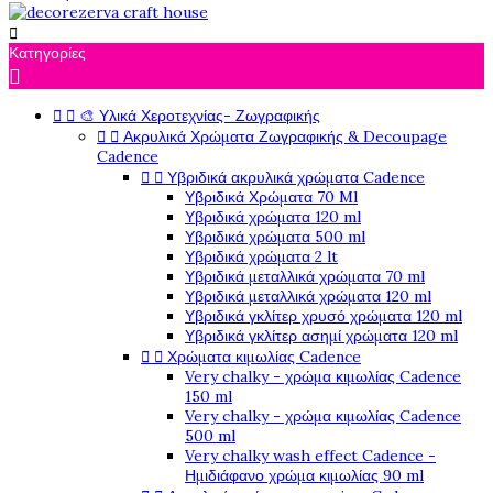

Κατηγορίες



🎨 Υλικά Χεροτεχνίας- Ζωγραφικής


Ακρυλικά Χρώματα Ζωγραφικής & Decoupage
Cadence


Υβριδικά ακρυλικά χρώματα Cadence
Υβριδικά Χρώματα 70 Ml
Υβριδικά χρώματα 120 ml
Υβριδικά χρώματα 500 ml
Υβριδικά χρώματα 2 lt
Υβριδικά μεταλλικά χρώματα 70 ml
Υβριδικά μεταλλικά χρώματα 120 ml
Υβριδικά γκλίτερ χρυσό χρώματα 120 ml
Υβριδικά γκλίτερ ασημί χρώματα 120 ml


Χρώματα κιμωλίας Cadence
Very chalky - χρώμα κιμωλίας Cadence
150 ml
Very chalky - χρώμα κιμωλίας Cadence
500 ml
Very chalky wash effect Cadence -
Ημιδιάφανο χρώμα κιμωλίας 90 ml