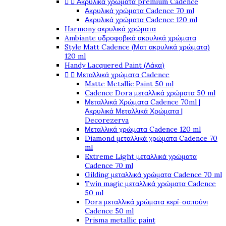


Ακρυλικά χρώματα premium Cadence
Ακρυλικά χρώματα Cadence 70 ml
Ακρυλικά χρώματα Cadence 120 ml
Harmony ακρυλικά χρώματα
Ambiante υδροφοβικά ακρυλικά χρώματα
Style Matt Cadence (Ματ ακρυλικά χρώματα)
120 ml
Handy Lacquered Paint (Λάκα)


Μεταλλικά χρώματα Cadence
Matte Metallic Paint 50 ml
Cadence Dora μεταλλικά χρώματα 50 ml
Μεταλλικά Χρώματα Cadence 70ml |
Ακρυλικά Μεταλλικά Χρώματα |
Decorezerva
Μεταλλικά χρώματα Cadence 120 ml
Diamond μεταλλικά χρώματα Cadence 70
ml
Extreme Light μεταλλικά χρώματα
Cadence 70 ml
Gilding μεταλλικά χρώματα Cadence 70 ml
Twin magic μεταλλικά χρώματα Cadence
50 ml
Dora μεταλλικά χρώματα κερί-σαπούνι
Cadence 50 ml
Prisma metallic paint