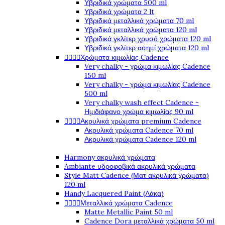
Υβριδικά χρώματα 500 ml
Υβριδικά χρώματα 2 lt
Υβριδικά μεταλλικά χρώματα 70 ml
Υβριδικά μεταλλικά χρώματα 120 ml
Υβριδικά γκλίτερ χρυσό χρώματα 120 ml
Υβριδικά γκλίτερ ασημί χρώματα 120 ml




Χρώματα κιμωλίας Cadence
Very chalky - χρώμα κιμωλίας Cadence
150 ml
Very chalky - χρώμα κιμωλίας Cadence
500 ml
Very chalky wash effect Cadence -
Ημιδιάφανο χρώμα κιμωλίας 90 ml




Ακρυλικά χρώματα premium Cadence
Ακρυλικά χρώματα Cadence 70 ml
Ακρυλικά χρώματα Cadence 120 ml
Harmony ακρυλικά χρώματα
Ambiante υδροφοβικά ακρυλικά χρώματα
Style Matt Cadence (Ματ ακρυλικά χρώματα)
120 ml
Handy Lacquered Paint (Λάκα)




Μεταλλικά χρώματα Cadence
Matte Metallic Paint 50 ml
Cadence Dora μεταλλικά χρώματα 50 ml