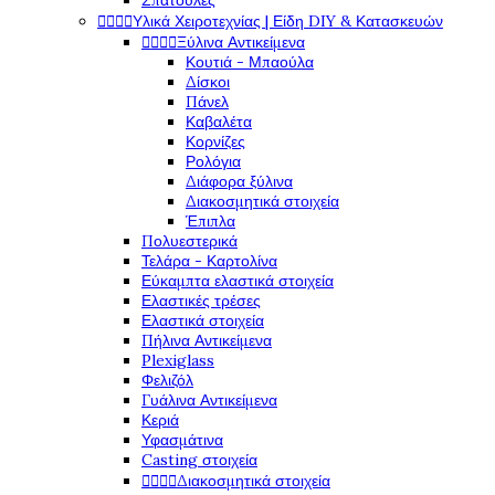
Σπάτουλες




Υλικά Χειροτεχνίας | Είδη DIY & Κατασκευών




Ξύλινα Αντικείμενα
Κουτιά - Μπαούλα
Δίσκοι
Πάνελ
Καβαλέτα
Κορνίζες
Ρολόγια
Διάφορα ξύλινα
Διακοσμητικά στοιχεία
Έπιπλα
Πολυεστερικά
Τελάρα - Καρτολίνα
Εύκαμπτα ελαστικά στοιχεία
Ελαστικές τρέσες
Ελαστικά στοιχεία
Πήλινα Αντικείμενα
Plexiglass
Φελιζόλ
Γυάλινα Αντικείμενα
Κεριά
Υφασμάτινα
Casting στοιχεία




Διακοσμητικά στοιχεία