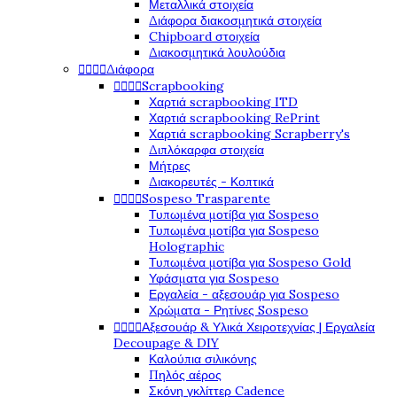
Μεταλλικά στοιχεία
Διάφορα διακοσμητικά στοιχεία
Chipboard στοιχεία
Διακοσμητικά λουλούδια




Διάφορα




Scrapbooking
Χαρτιά scrapbooking ITD
Χαρτιά scrapbooking RePrint
Χαρτιά scrapbooking Scrapberry's
Διπλόκαρφα στοιχεία
Μήτρες
Διακορευτές - Κοπτικά




Sospeso Trasparente
Τυπωμένα μοτίβα για Sospeso
Τυπωμένα μοτίβα για Sospeso
Holographic
Τυπωμένα μοτίβα για Sospeso Gold
Υφάσματα για Sospeso
Εργαλεία - αξεσουάρ για Sospeso
Χρώματα - Ρητίνες Sospeso




Αξεσουάρ & Υλικά Χειροτεχνίας | Εργαλεία
Decoupage & DIY
Καλούπια σιλικόνης
Πηλός αέρος
Σκόνη γκλίττερ Cadence