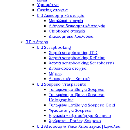
Υφασμάτινα
Casting στοιχεία


Διακοσμητικά στοιχεία
Μεταλλικά στοιχεία
Διάφορα διακοσμητικά στοιχεία
Chipboard στοιχεία
Διακοσμητικά λουλούδια


Διάφορα


Scrapbooking
Χαρτιά scrapbooking ITD
Χαρτιά scrapbooking RePrint
Χαρτιά scrapbooking Scrapberry's
Διπλόκαρφα στοιχεία
Μήτρες
Διακορευτές - Κοπτικά


Sospeso Trasparente
Τυπωμένα μοτίβα για Sospeso
Τυπωμένα μοτίβα για Sospeso
Holographic
Τυπωμένα μοτίβα για Sospeso Gold
Υφάσματα για Sospeso
Εργαλεία - αξεσουάρ για Sospeso
Χρώματα - Ρητίνες Sospeso


Αξεσουάρ & Υλικά Χειροτεχνίας | Εργαλεία