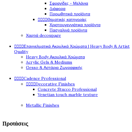
Σφραγίδες - Μελάνια
Διάφορα
Προωθητικά προϊόντα




Θεματικές κατηγορίες
Χριστουγεννιάτικα προϊόντα
Πασχαλινά προϊόντα
Χαρτιά decoupage




Επαγγελματικά Ακρυλικά Χρώματα | Heavy Body & Artist
Quality
Heavy Body Ακρυλικά Χρώματα
Acrylic Gels & Mediums
Gesso & Αστάρια Ζωγραφικής




Cadence Professional




Decorative Finishes
Concrete Stucco Professional
Venetian touch marble texture
Metallic Finishes
Προτάσεις