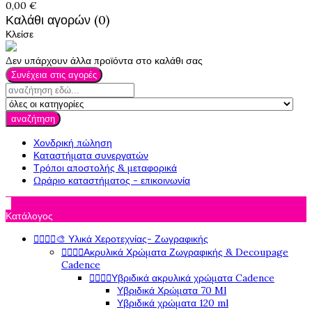
0,00 €
Καλάθι αγορών (0)
Κλείσε
Δεν υπάρχουν άλλα προϊόντα στο καλάθι σας
Συνέχεια στις αγορές
αναζήτηση
Χονδρική πώληση
Καταστήματα συνεργατών
Τρόποι αποστολής & μεταφορικά
Ωράριο καταστήματος - επικοινωνία

Κατάλογος




🎨 Υλικά Χεροτεχνίας- Ζωγραφικής




Ακρυλικά Χρώματα Ζωγραφικής & Decoupage
Cadence




Υβριδικά ακρυλικά χρώματα Cadence
Υβριδικά Χρώματα 70 Ml
Υβριδικά χρώματα 120 ml