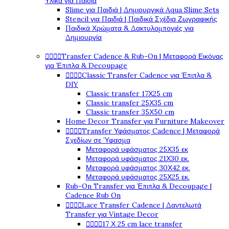
Υλικά για Παιδιά
Slime για Παιδιά | Δημιουργικά Aqua Slime Sets
Stencil για Παιδιά | Παιδικά Σχέδια Ζωγραφικής
Παιδικά Χρώματα & Δακτυλομπογιές για
Δημιουργία




Transfer Cadence & Rub-On | Μεταφορά Εικόνας
για Έπιπλα & Decoupage




Classic Transfer Cadence για Έπιπλα &
DIY
Classic transfer 17Χ25 cm
Classic transfer 25Χ35 cm
Classic transfer 35Χ50 cm
Home Decor Transfer για Furniture Makeover




Transfer Υφάσματος Cadence | Μεταφορά
Σχεδίων σε Ύφασμα
Μεταφορά υφάσματος 25Χ35 εκ
Μεταφορά υφάσματος 21Χ30 εκ.
Μεταφορά υφάσματος 30Χ42 εκ.
Μεταφορά υφάσματος 25Χ25 εκ.
Rub-On Transfer για Έπιπλα & Decoupage |
Cadence Rub On




Lace Transfer Cadence | Δαντελωτά
Transfer για Vintage Decor




17 Χ 25 cm lace transfer