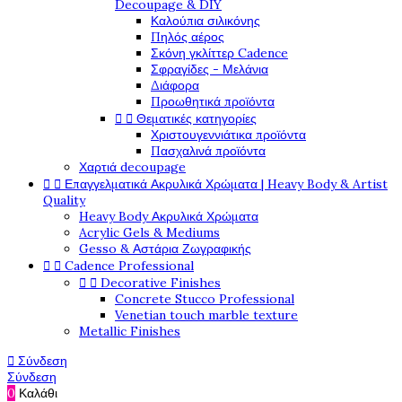
Decoupage & DIY
Καλούπια σιλικόνης
Πηλός αέρος
Σκόνη γκλίττερ Cadence
Σφραγίδες - Μελάνια
Διάφορα
Προωθητικά προϊόντα


Θεματικές κατηγορίες
Χριστουγεννιάτικα προϊόντα
Πασχαλινά προϊόντα
Χαρτιά decoupage


Επαγγελματικά Ακρυλικά Χρώματα | Heavy Body & Artist
Quality
Heavy Body Ακρυλικά Χρώματα
Acrylic Gels & Mediums
Gesso & Αστάρια Ζωγραφικής


Cadence Professional


Decorative Finishes
Concrete Stucco Professional
Venetian touch marble texture
Metallic Finishes

Σύνδεση
Σύνδεση
0
Καλάθι