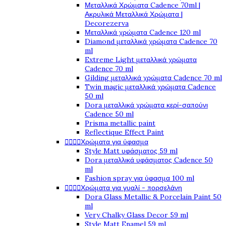
Μεταλλικά Χρώματα Cadence 70ml |
Ακρυλικά Μεταλλικά Χρώματα |
Decorezerva
Μεταλλικά χρώματα Cadence 120 ml
Diamond μεταλλικά χρώματα Cadence 70
ml
Extreme Light μεταλλικά χρώματα
Cadence 70 ml
Gilding μεταλλικά χρώματα Cadence 70 ml
Twin magic μεταλλικά χρώματα Cadence
50 ml
Dora μεταλλικά χρώματα κερί-σαπούνι
Cadence 50 ml
Prisma metallic paint
Reflectique Effect Paint




Χρώματα για ύφασμα
Style Matt υφάσματος 59 ml
Dora μεταλλικά υφάσματος Cadence 50
ml
Fashion spray για ύφασμα 100 ml




Χρώματα για γυαλί - πορσελάνη
Dora Glass Metallic & Porcelain Paint 50
ml
Very Chalky Glass Decor 59 ml
Style Matt Enamel 59 ml