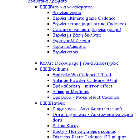
Βοηθητικά Χρώματα




Βερνίκια Φινιρίσματος
Βερνίκια νερού
Βερνίκι ultimate glaze Cadence
Βερνίκι πέτρας (aqua stone Cadence)
Colouron varnish (Βερνικόχρωμα)
Βερνίκι με βάση διαλύτες
Υγρό γυαλί / resin
Κεριά παλαίωσης
Βερνίκι σπρέι
Κόλλες Decoupage | Υλικά Χειροτεχνίας




Mediums
Εφέ βελούδο Cadence 120 ml
Antique Powder Cadence 70 ml
Εφέ καθρέφτη - mirror effect
Διάφορα Mediums
Εφέ βρύα - Moss effect Cadence




Πατίνες
Finger wax - δακτυλοπατίνα νερού
Dora finger wax - Δακτυλοπατίνα νερού
dora
Patina Spray
Rusty - Πατίνα για εφέ σκουριάς
Distress Paste Cadence 150 ml (μάτ