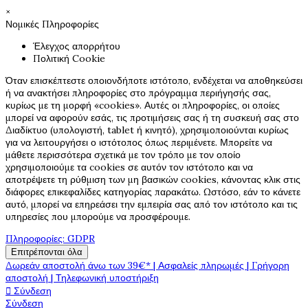
×
Νομικές Πληροφορίες
Έλεγχος απορρήτου
Πολιτική Cookie
Όταν επισκέπτεστε οποιονδήποτε ιστότοπο, ενδέχεται να αποθηκεύσει
ή να ανακτήσει πληροφορίες στο πρόγραμμα περιήγησής σας,
κυρίως με τη μορφή «cookies». Αυτές οι πληροφορίες, οι οποίες
μπορεί να αφορούν εσάς, τις προτιμήσεις σας ή τη συσκευή σας στο
Διαδίκτυο (υπολογιστή, tablet ή κινητό), χρησιμοποιούνται κυρίως
για να λειτουργήσει ο ιστότοπος όπως περιμένετε. Μπορείτε να
μάθετε περισσότερα σχετικά με τον τρόπο με τον οποίο
χρησιμοποιούμε τα cookies σε αυτόν τον ιστότοπο και να
αποτρέψετε τη ρύθμιση των μη βασικών cookies, κάνοντας κλικ στις
διάφορες επικεφαλίδες κατηγορίας παρακάτω. Ωστόσο, εάν το κάνετε
αυτό, μπορεί να επηρεάσει την εμπειρία σας από τον ιστότοπο και τις
υπηρεσίες που μπορούμε να προσφέρουμε.
Πληροφορίες: GDPR
Επιτρέπονται όλα
Δωρεάν αποστολή άνω των 39€* | Ασφαλείς πληρωμές | Γρήγορη
αποστολή | Τηλεφωνική υποστήριξη

Σύνδεση
Σύνδεση