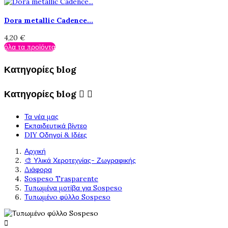
Dora metallic Cadence...
4,20 €
όλα τα προϊόντα
Κατηγορίες blog
Κατηγορίες blog


Τα νέα μας
Εκπαιδευτικά βίντεο
DIY Οδηγοί & Ιδέες
Αρχική
🎨 Υλικά Χεροτεχνίας- Ζωγραφικής
Διάφορα
Sospeso Trasparente
Τυπωμένα μοτίβα για Sospeso
Τυπωμένo φύλλο Sospeso
