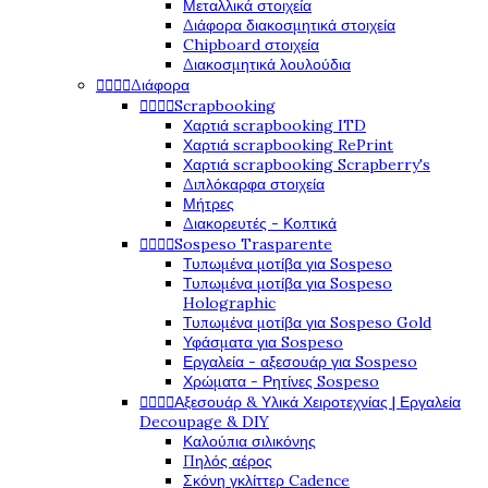
Μεταλλικά στοιχεία
Διάφορα διακοσμητικά στοιχεία
Chipboard στοιχεία
Διακοσμητικά λουλούδια




Διάφορα




Scrapbooking
Χαρτιά scrapbooking ITD
Χαρτιά scrapbooking RePrint
Χαρτιά scrapbooking Scrapberry's
Διπλόκαρφα στοιχεία
Μήτρες
Διακορευτές - Κοπτικά




Sospeso Trasparente
Τυπωμένα μοτίβα για Sospeso
Τυπωμένα μοτίβα για Sospeso
Holographic
Τυπωμένα μοτίβα για Sospeso Gold
Υφάσματα για Sospeso
Εργαλεία - αξεσουάρ για Sospeso
Χρώματα - Ρητίνες Sospeso




Αξεσουάρ & Υλικά Χειροτεχνίας | Εργαλεία
Decoupage & DIY
Καλούπια σιλικόνης
Πηλός αέρος
Σκόνη γκλίττερ Cadence