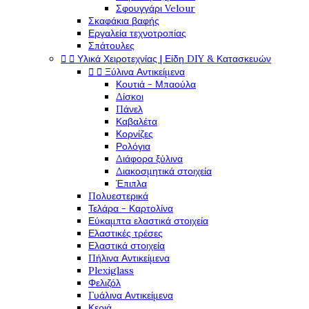
Σφουγγάρι Velour
Σκαφάκια βαφής
Εργαλεία τεχνοτροπίας
Σπάτουλες


Υλικά Χειροτεχνίας | Είδη DIY & Κατασκευών


Ξύλινα Αντικείμενα
Κουτιά - Μπαούλα
Δίσκοι
Πάνελ
Καβαλέτα
Κορνίζες
Ρολόγια
Διάφορα ξύλινα
Διακοσμητικά στοιχεία
Έπιπλα
Πολυεστερικά
Τελάρα - Καρτολίνα
Εύκαμπτα ελαστικά στοιχεία
Ελαστικές τρέσες
Ελαστικά στοιχεία
Πήλινα Αντικείμενα
Plexiglass
Φελιζόλ
Γυάλινα Αντικείμενα
Κεριά