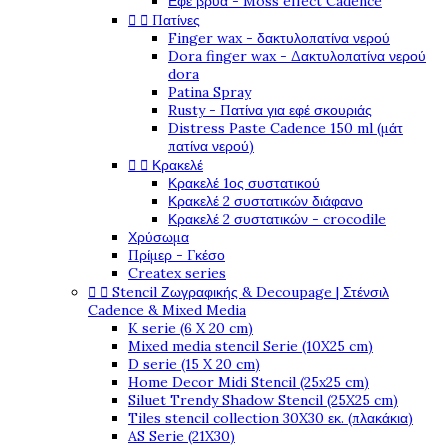
Εφέ βρύα - Moss effect Cadence


Πατίνες
Finger wax - δακτυλοπατίνα νερού
Dora finger wax - Δακτυλοπατίνα νερού
dora
Patina Spray
Rusty - Πατίνα για εφέ σκουριάς
Distress Paste Cadence 150 ml (μάτ
πατίνα νερού)


Κρακελέ
Κρακελέ 1ος συστατικού
Κρακελέ 2 συστατικών διάφανο
Κρακελέ 2 συστατικών - crocodile
Χρύσωμα
Πρίμερ - Γκέσο
Createx series


Stencil Ζωγραφικής & Decoupage | Στένσιλ
Cadence & Mixed Media
K serie (6 X 20 cm)
Mixed media stencil Serie (10X25 cm)
D serie (15 X 20 cm)
Home Decor Midi Stencil (25x25 cm)
Siluet Trendy Shadow Stencil (25X25 cm)
Tiles stencil collection 30X30 εκ. (πλακάκια)
AS Serie (21X30)