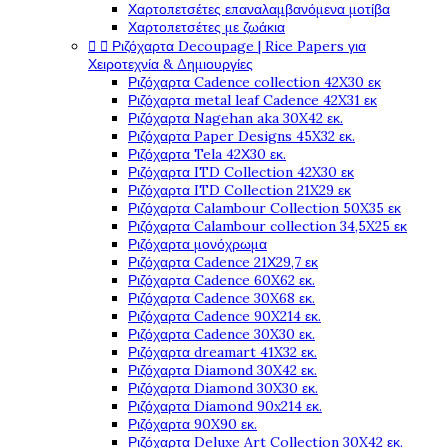
Χαρτοπετσέτες επαναλαμβανόμενα μοτίβα
Χαρτοπετσέτες με ζωάκια


Ριζόχαρτα Decoupage | Rice Papers για
Χειροτεχνία & Δημιουργίες
Ριζόχαρτα Cadence collection 42X30 εκ
Ριζόχαρτα metal leaf Cadence 42X31 εκ
Ριζόχαρτα Nagehan aka 30X42 εκ.
Ριζόχαρτα Paper Designs 45X32 εκ.
Ριζόχαρτα Tela 42Χ30 εκ.
Ριζόχαρτα ITD Collection 42X30 εκ
Ριζόχαρτα ITD Collection 21X29 εκ
Ριζόχαρτα Calambour Collection 50X35 εκ
Ριζόχαρτα Calambour collection 34,5X25 εκ
Ριζόχαρτα μονόχρωμα
Ριζόχαρτα Cadence 21Χ29,7 εκ
Ριζόχαρτα Cadence 60X62 εκ.
Ριζόχαρτα Cadence 30X68 εκ.
Ριζόχαρτα Cadence 90X214 εκ.
Ριζόχαρτα Cadence 30X30 εκ.
Ριζόχαρτα dreamart 41X32 εκ.
Ριζόχαρτα Diamond 30X42 εκ.
Ριζόχαρτα Diamond 30X30 εκ.
Ριζόχαρτα Diamond 90x214 εκ.
Ριζόχαρτα 90X90 εκ.
Ριζόχαρτα Deluxe Art Collection 30X42 εκ.