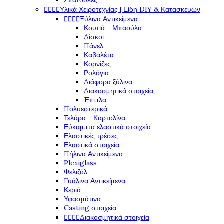
Σπάτουλες




Υλικά Χειροτεχνίας | Είδη DIY & Κατασκευών




Ξύλινα Αντικείμενα
Κουτιά - Μπαούλα
Δίσκοι
Πάνελ
Καβαλέτα
Κορνίζες
Ρολόγια
Διάφορα ξύλινα
Διακοσμητικά στοιχεία
Έπιπλα
Πολυεστερικά
Τελάρα - Καρτολίνα
Εύκαμπτα ελαστικά στοιχεία
Ελαστικές τρέσες
Ελαστικά στοιχεία
Πήλινα Αντικείμενα
Plexiglass
Φελιζόλ
Γυάλινα Αντικείμενα
Κεριά
Υφασμάτινα
Casting στοιχεία




Διακοσμητικά στοιχεία