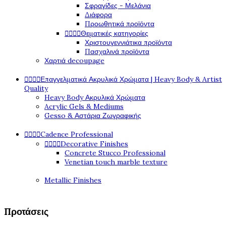
Σφραγίδες - Μελάνια
Διάφορα
Προωθητικά προϊόντα




Θεματικές κατηγορίες
Χριστουγεννιάτικα προϊόντα
Πασχαλινά προϊόντα
Χαρτιά decoupage




Επαγγελματικά Ακρυλικά Χρώματα | Heavy Body & Artist
Quality
Heavy Body Ακρυλικά Χρώματα
Acrylic Gels & Mediums
Gesso & Αστάρια Ζωγραφικής




Cadence Professional




Decorative Finishes
Concrete Stucco Professional
Venetian touch marble texture
Metallic Finishes
Προτάσεις