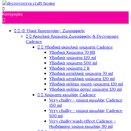

Κατηγορίες



🎨 Υλικά Χεροτεχνίας- Ζωγραφικής


Ακρυλικά Χρώματα Ζωγραφικής & Decoupage
Cadence


Υβριδικά ακρυλικά χρώματα Cadence
Υβριδικά Χρώματα 70 Ml
Υβριδικά χρώματα 120 ml
Υβριδικά χρώματα 500 ml
Υβριδικά χρώματα 2 lt
Υβριδικά μεταλλικά χρώματα 70 ml
Υβριδικά μεταλλικά χρώματα 120 ml
Υβριδικά γκλίτερ χρυσό χρώματα 120 ml
Υβριδικά γκλίτερ ασημί χρώματα 120 ml


Χρώματα κιμωλίας Cadence
Very chalky - χρώμα κιμωλίας Cadence
150 ml
Very chalky - χρώμα κιμωλίας Cadence
500 ml
Very chalky wash effect Cadence -
Ημιδιάφανο χρώμα κιμωλίας 90 ml