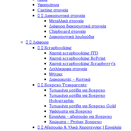
Υφασμάτινα
Casting στοιχεία


Διακοσμητικά στοιχεία
Μεταλλικά στοιχεία
Διάφορα διακοσμητικά στοιχεία
Chipboard στοιχεία
Διακοσμητικά λουλούδια


Διάφορα


Scrapbooking
Χαρτιά scrapbooking ITD
Χαρτιά scrapbooking RePrint
Χαρτιά scrapbooking Scrapberry's
Διπλόκαρφα στοιχεία
Μήτρες
Διακορευτές - Κοπτικά


Sospeso Trasparente
Τυπωμένα μοτίβα για Sospeso
Τυπωμένα μοτίβα για Sospeso
Holographic
Τυπωμένα μοτίβα για Sospeso Gold
Υφάσματα για Sospeso
Εργαλεία - αξεσουάρ για Sospeso
Χρώματα - Ρητίνες Sospeso


Αξεσουάρ & Υλικά Χειροτεχνίας | Εργαλεία