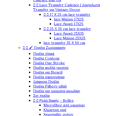
Cadence Rub On


Lace Transfer Cadence | Δαντελωτά
Transfer για Vintage Decor


17 Χ 25 cm lace transfer
lace Μαύρο 17X25
Lace Λευκό 17X25


25 X 35 cm lace transfer
Lace Λευκό 25X35
Lace Μαύρο 25X35
lace transfer 35 Χ 50 cm


🖌️ Πινέλα Ζωγραφικής
Πινέλα πλακέ
Πινέλα Contour
Πινέλα One Stroke
Πινέλα φυλλά χρυσού
Πινέλα για Stencil
Πινέλα σφουγγάρια
Διάφορα Πινέλα
Πινέλα Filbert-οβάλ
Πινέλα για χρώματα κιμωλίας
Σετ πινέλα


Ρολά βαφής - Rollex
Microfiber από μικροίνες
Κλώστινο ριγέ
Χειρολαβές ρολών