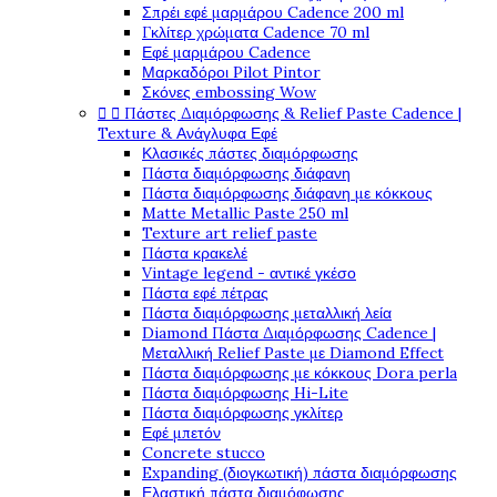
Σπρέι εφέ μαρμάρου Cadence 200 ml
Γκλίτερ χρώματα Cadence 70 ml
Εφέ μαρμάρου Cadence
Μαρκαδόροι Pilot Pintor
Σκόνες embossing Wow


Πάστες Διαμόρφωσης & Relief Paste Cadence |
Texture & Ανάγλυφα Εφέ
Κλασικές πάστες διαμόρφωσης
Πάστα διαμόρφωσης διάφανη
Πάστα διαμόρφωσης διάφανη με κόκκους
Matte Metallic Paste 250 ml
Texture art relief paste
Πάστα κρακελέ
Vintage legend - αντικέ γκέσο
Πάστα εφέ πέτρας
Πάστα διαμόρφωσης μεταλλική λεία
Diamond Πάστα Διαμόρφωσης Cadence |
Μεταλλική Relief Paste με Diamond Effect
Πάστα διαμόρφωσης με κόκκους Dora perla
Πάστα διαμόρφωσης Hi-Lite
Πάστα διαμόρφωσης γκλίτερ
Εφέ μπετόν
Concrete stucco
Expanding (διογκωτική) πάστα διαμόρφωσης
Ελαστική πάστα διαμόφωσης