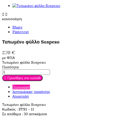


κοινοποίηση
Share
Pinterest
Τυπωμένo φύλλο Sospeso
2,70 €
με ΦΠΑ
Τυπωμένo φύλλο Sospeso
Ποσότητα

Προσθήκη στο καλάθι
Περιγραφή
λεπτομέρειες προιόντος
Αποστολή
Τυπωμένo φύλλο Sospeso
Κωδικός
: STS1 - 11
Σε απόθεμα
: 30 αντικείμενα