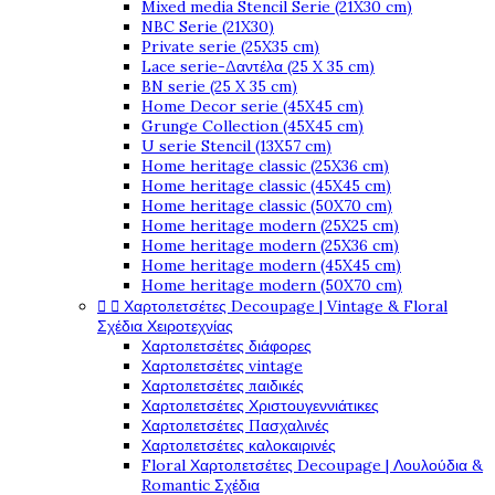
Mixed media Stencil Serie (21X30 cm)
NBC Serie (21X30)
Private serie (25X35 cm)
Lace serie-Δαντέλα (25 X 35 cm)
BN serie (25 X 35 cm)
Home Decor serie (45X45 cm)
Grunge Collection (45X45 cm)
U serie Stencil (13X57 cm)
Home heritage classic (25X36 cm)
Home heritage classic (45X45 cm)
Home heritage classic (50X70 cm)
Home heritage modern (25X25 cm)
Home heritage modern (25X36 cm)
Home heritage modern (45X45 cm)
Home heritage modern (50X70 cm)


Χαρτοπετσέτες Decoupage | Vintage & Floral
Σχέδια Χειροτεχνίας
Χαρτοπετσέτες διάφορες
Χαρτοπετσέτες vintage
Χαρτοπετσέτες παιδικές
Χαρτοπετσέτες Χριστουγεννιάτικες
Χαρτοπετσέτες Πασχαλινές
Χαρτοπετσέτες καλοκαιρινές
Floral Χαρτοπετσέτες Decoupage | Λουλούδια &
Romantic Σχέδια