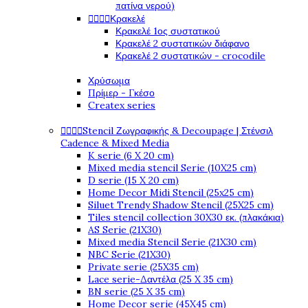
πατίνα νερού)




Κρακελέ
Κρακελέ 1ος συστατικού
Κρακελέ 2 συστατικών διάφανο
Κρακελέ 2 συστατικών - crocodile
Χρύσωμα
Πρίμερ - Γκέσο
Createx series




Stencil Ζωγραφικής & Decoupage | Στένσιλ
Cadence & Mixed Media
K serie (6 X 20 cm)
Mixed media stencil Serie (10X25 cm)
D serie (15 X 20 cm)
Home Decor Midi Stencil (25x25 cm)
Siluet Trendy Shadow Stencil (25X25 cm)
Tiles stencil collection 30X30 εκ. (πλακάκια)
AS Serie (21X30)
Mixed media Stencil Serie (21X30 cm)
NBC Serie (21X30)
Private serie (25X35 cm)
Lace serie-Δαντέλα (25 X 35 cm)
BN serie (25 X 35 cm)
Home Decor serie (45X45 cm)