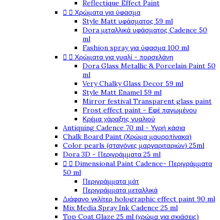
Reflectique Effect Paint


Χρώματα για ύφασμα
Style Matt υφάσματος 59 ml
Dora μεταλλικά υφάσματος Cadence 50
ml
Fashion spray για ύφασμα 100 ml


Χρώματα για γυαλί - πορσελάνη
Dora Glass Metallic & Porcelain Paint 50
ml
Very Chalky Glass Decor 59 ml
Style Matt Enamel 59 ml
Mirror festival Transparent glass paint
Frost effect paint - Εφέ παγωμένου
Κρέμα χάραξης γυαλιού
Antiquing Cadence 70 ml - Υγρή κάσια
Chalk Board Paint (Χρώμα μαυροπίνακα)
Color pearls (σταγόνες μαργαριταριών) 25ml
Dora 3D - Περιγράμματα 25 ml


Dimensional Paint Cadence- Περιγράμματα
50 ml
Περιγράμματα μάτ
Περιγράμματα μεταλλικά
Διάφανο γκλίτερ holographic effect paint 90 ml
Mix Media Spray Ink Cadence 25 ml
Top Coat Glaze 25 ml (χρώμα για σκιάσεις)