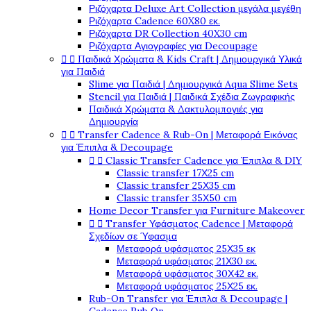
Ριζόχαρτα Deluxe Art Collection μεγάλα μεγέθη
Ριζόχαρτα Cadence 60X80 εκ.
Ριζόχαρτα DR Collection 40X30 cm
Ριζόχαρτα Αγιογραφίες για Decoupage


Παιδικά Χρώματα & Kids Craft | Δημιουργικά Υλικά
για Παιδιά
Slime για Παιδιά | Δημιουργικά Aqua Slime Sets
Stencil για Παιδιά | Παιδικά Σχέδια Ζωγραφικής
Παιδικά Χρώματα & Δακτυλομπογιές για
Δημιουργία


Transfer Cadence & Rub-On | Μεταφορά Εικόνας
για Έπιπλα & Decoupage


Classic Transfer Cadence για Έπιπλα & DIY
Classic transfer 17Χ25 cm
Classic transfer 25Χ35 cm
Classic transfer 35Χ50 cm
Home Decor Transfer για Furniture Makeover


Transfer Υφάσματος Cadence | Μεταφορά
Σχεδίων σε Ύφασμα
Μεταφορά υφάσματος 25Χ35 εκ
Μεταφορά υφάσματος 21Χ30 εκ.
Μεταφορά υφάσματος 30Χ42 εκ.
Μεταφορά υφάσματος 25Χ25 εκ.
Rub-On Transfer για Έπιπλα & Decoupage |