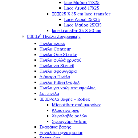
lace Μαύρο 17X25
Lace Λευκό 17X25




25 X 35 cm lace transfer
Lace Λευκό 25X35
Lace Μαύρο 25X35
lace transfer 35 Χ 50 cm




🖌️ Πινέλα Ζωγραφικής
Πινέλα πλακέ
Πινέλα Contour
Πινέλα One Stroke
Πινέλα φυλλά χρυσού
Πινέλα για Stencil
Πινέλα σφουγγάρια
Διάφορα Πινέλα
Πινέλα Filbert-οβάλ
Πινέλα για χρώματα κιμωλίας
Σετ πινέλα




Ρολά βαφής - Rollex
Microfiber από μικροίνες
Κλώστινο ριγέ
Χειρολαβές ρολών
Σφουγγάρι Velour
Σκαφάκια βαφής
Εργαλεία τεχνοτροπίας