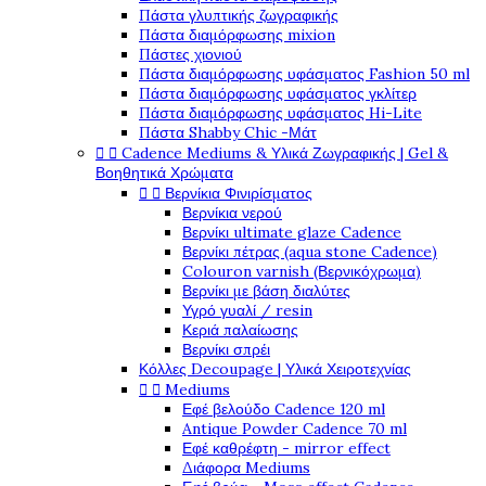
Πάστα γλυπτικής ζωγραφικής
Πάστα διαμόρφωσης mixion
Πάστες χιονιού
Πάστα διαμόρφωσης υφάσματος Fashion 50 ml
Πάστα διαμόρφωσης υφάσματος γκλίτερ
Πάστα διαμόρφωσης υφάσματος Hi-Lite
Πάστα Shabby Chic -Μάτ


Cadence Mediums & Υλικά Ζωγραφικής | Gel &
Βοηθητικά Χρώματα


Βερνίκια Φινιρίσματος
Βερνίκια νερού
Βερνίκι ultimate glaze Cadence
Βερνίκι πέτρας (aqua stone Cadence)
Colouron varnish (Βερνικόχρωμα)
Βερνίκι με βάση διαλύτες
Υγρό γυαλί / resin
Κεριά παλαίωσης
Βερνίκι σπρέι
Κόλλες Decoupage | Υλικά Χειροτεχνίας


Mediums
Εφέ βελούδο Cadence 120 ml
Antique Powder Cadence 70 ml
Εφέ καθρέφτη - mirror effect
Διάφορα Mediums