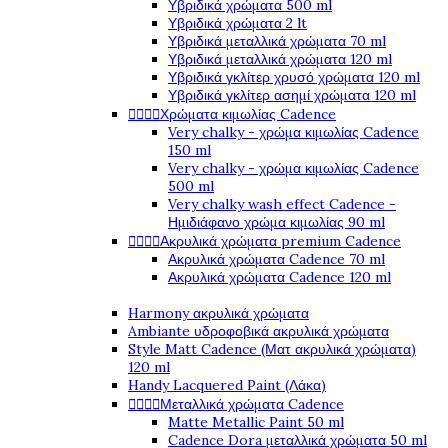
Υβριδικά χρώματα 500 ml
Υβριδικά χρώματα 2 lt
Υβριδικά μεταλλικά χρώματα 70 ml
Υβριδικά μεταλλικά χρώματα 120 ml
Υβριδικά γκλίτερ χρυσό χρώματα 120 ml
Υβριδικά γκλίτερ ασημί χρώματα 120 ml




Χρώματα κιμωλίας Cadence
Very chalky - χρώμα κιμωλίας Cadence
150 ml
Very chalky - χρώμα κιμωλίας Cadence
500 ml
Very chalky wash effect Cadence -
Ημιδιάφανο χρώμα κιμωλίας 90 ml




Ακρυλικά χρώματα premium Cadence
Ακρυλικά χρώματα Cadence 70 ml
Ακρυλικά χρώματα Cadence 120 ml
Harmony ακρυλικά χρώματα
Ambiante υδροφοβικά ακρυλικά χρώματα
Style Matt Cadence (Ματ ακρυλικά χρώματα)
120 ml
Handy Lacquered Paint (Λάκα)




Μεταλλικά χρώματα Cadence
Matte Metallic Paint 50 ml
Cadence Dora μεταλλικά χρώματα 50 ml