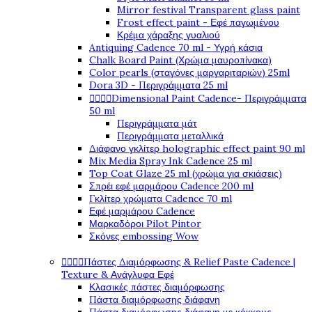
Mirror festival Transparent glass paint
Frost effect paint - Εφέ παγωμένου
Κρέμα χάραξης γυαλιού
Antiquing Cadence 70 ml - Υγρή κάσια
Chalk Board Paint (Χρώμα μαυροπίνακα)
Color pearls (σταγόνες μαργαριταριών) 25ml
Dora 3D - Περιγράμματα 25 ml




Dimensional Paint Cadence- Περιγράμματα
50 ml
Περιγράμματα μάτ
Περιγράμματα μεταλλικά
Διάφανο γκλίτερ holographic effect paint 90 ml
Mix Media Spray Ink Cadence 25 ml
Top Coat Glaze 25 ml (χρώμα για σκιάσεις)
Σπρέι εφέ μαρμάρου Cadence 200 ml
Γκλίτερ χρώματα Cadence 70 ml
Εφέ μαρμάρου Cadence
Μαρκαδόροι Pilot Pintor
Σκόνες embossing Wow




Πάστες Διαμόρφωσης & Relief Paste Cadence |
Texture & Ανάγλυφα Εφέ
Κλασικές πάστες διαμόρφωσης
Πάστα διαμόρφωσης διάφανη