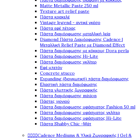
Πάστα διαμόρφωσης διάφανη με κόκκους
Matte Metallic Paste 250 ml
Texture art relief paste
Πάστα κρακελέ
Vintage legend - αντικέ γκέσο
Πάστα εφέ πέτρας
Πάστα διαμόρφωσης μεταλλική λεία
Diamond Πάστα Διαμόρφωσης Cadence |
Μεταλλική Relief Paste με Diamond Effect
Πάστα διαμόρφωσης με κόκκους Dora perla
Πάστα διαμόρφωσης Hi-Lite
Πάστα διαμόρφωσης γκλίτερ
Εφέ μπετόν
Concrete stucco
Expanding (διογκωτική) πάστα διαμόρφωσης
Ελαστική πάστα διαμόφωσης
Πάστα γλυπτικής ζωγραφικής
Πάστα διαμόρφωσης mixion
Πάστες χιονιού
Πάστα διαμόρφωσης υφάσματος Fashion 50 ml
Πάστα διαμόρφωσης υφάσματος γκλίτερ
Πάστα διαμόρφωσης υφάσματος Hi-Lite
Πάστα Shabby Chic -Μάτ




Cadence Mediums & Υλικά Ζωγραφικής | Gel &