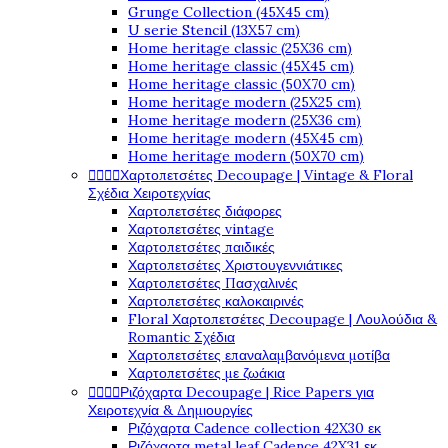
Grunge Collection (45X45 cm)
U serie Stencil (13X57 cm)
Home heritage classic (25X36 cm)
Home heritage classic (45X45 cm)
Home heritage classic (50X70 cm)
Home heritage modern (25X25 cm)
Home heritage modern (25X36 cm)
Home heritage modern (45X45 cm)
Home heritage modern (50X70 cm)




Χαρτοπετσέτες Decoupage | Vintage & Floral
Σχέδια Χειροτεχνίας
Χαρτοπετσέτες διάφορες
Χαρτοπετσέτες vintage
Χαρτοπετσέτες παιδικές
Χαρτοπετσέτες Χριστουγεννιάτικες
Χαρτοπετσέτες Πασχαλινές
Χαρτοπετσέτες καλοκαιρινές
Floral Χαρτοπετσέτες Decoupage | Λουλούδια &
Romantic Σχέδια
Χαρτοπετσέτες επαναλαμβανόμενα μοτίβα
Χαρτοπετσέτες με ζωάκια




Ριζόχαρτα Decoupage | Rice Papers για
Χειροτεχνία & Δημιουργίες
Ριζόχαρτα Cadence collection 42X30 εκ
Ριζόχαρτα metal leaf Cadence 42X31 εκ