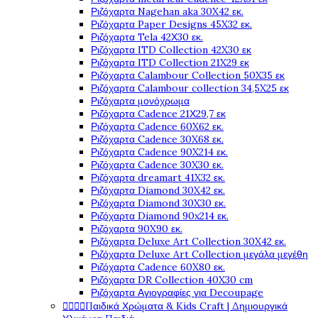
Ριζόχαρτα Nagehan aka 30X42 εκ.
Ριζόχαρτα Paper Designs 45X32 εκ.
Ριζόχαρτα Tela 42Χ30 εκ.
Ριζόχαρτα ITD Collection 42X30 εκ
Ριζόχαρτα ITD Collection 21X29 εκ
Ριζόχαρτα Calambour Collection 50X35 εκ
Ριζόχαρτα Calambour collection 34,5X25 εκ
Ριζόχαρτα μονόχρωμα
Ριζόχαρτα Cadence 21Χ29,7 εκ
Ριζόχαρτα Cadence 60X62 εκ.
Ριζόχαρτα Cadence 30X68 εκ.
Ριζόχαρτα Cadence 90X214 εκ.
Ριζόχαρτα Cadence 30X30 εκ.
Ριζόχαρτα dreamart 41X32 εκ.
Ριζόχαρτα Diamond 30X42 εκ.
Ριζόχαρτα Diamond 30X30 εκ.
Ριζόχαρτα Diamond 90x214 εκ.
Ριζόχαρτα 90X90 εκ.
Ριζόχαρτα Deluxe Art Collection 30X42 εκ.
Ριζόχαρτα Deluxe Art Collection μεγάλα μεγέθη
Ριζόχαρτα Cadence 60X80 εκ.
Ριζόχαρτα DR Collection 40X30 cm
Ριζόχαρτα Αγιογραφίες για Decoupage




Παιδικά Χρώματα & Kids Craft | Δημιουργικά