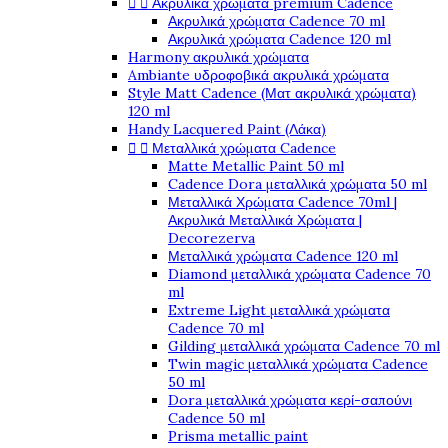


Ακρυλικά χρώματα premium Cadence
Ακρυλικά χρώματα Cadence 70 ml
Ακρυλικά χρώματα Cadence 120 ml
Harmony ακρυλικά χρώματα
Ambiante υδροφοβικά ακρυλικά χρώματα
Style Matt Cadence (Ματ ακρυλικά χρώματα)
120 ml
Handy Lacquered Paint (Λάκα)


Μεταλλικά χρώματα Cadence
Matte Metallic Paint 50 ml
Cadence Dora μεταλλικά χρώματα 50 ml
Μεταλλικά Χρώματα Cadence 70ml |
Ακρυλικά Μεταλλικά Χρώματα |
Decorezerva
Μεταλλικά χρώματα Cadence 120 ml
Diamond μεταλλικά χρώματα Cadence 70
ml
Extreme Light μεταλλικά χρώματα
Cadence 70 ml
Gilding μεταλλικά χρώματα Cadence 70 ml
Twin magic μεταλλικά χρώματα Cadence
50 ml
Dora μεταλλικά χρώματα κερί-σαπούνι
Cadence 50 ml
Prisma metallic paint