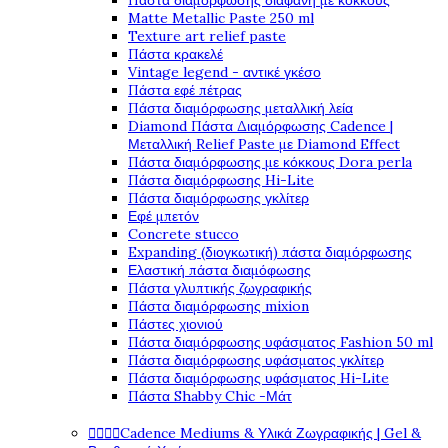
Πάστα διαμόρφωσης διάφανη με κόκκους
Matte Metallic Paste 250 ml
Texture art relief paste
Πάστα κρακελέ
Vintage legend - αντικέ γκέσο
Πάστα εφέ πέτρας
Πάστα διαμόρφωσης μεταλλική λεία
Diamond Πάστα Διαμόρφωσης Cadence |
Μεταλλική Relief Paste με Diamond Effect
Πάστα διαμόρφωσης με κόκκους Dora perla
Πάστα διαμόρφωσης Hi-Lite
Πάστα διαμόρφωσης γκλίτερ
Εφέ μπετόν
Concrete stucco
Expanding (διογκωτική) πάστα διαμόρφωσης
Ελαστική πάστα διαμόφωσης
Πάστα γλυπτικής ζωγραφικής
Πάστα διαμόρφωσης mixion
Πάστες χιονιού
Πάστα διαμόρφωσης υφάσματος Fashion 50 ml
Πάστα διαμόρφωσης υφάσματος γκλίτερ
Πάστα διαμόρφωσης υφάσματος Hi-Lite
Πάστα Shabby Chic -Μάτ




Cadence Mediums & Υλικά Ζωγραφικής | Gel &