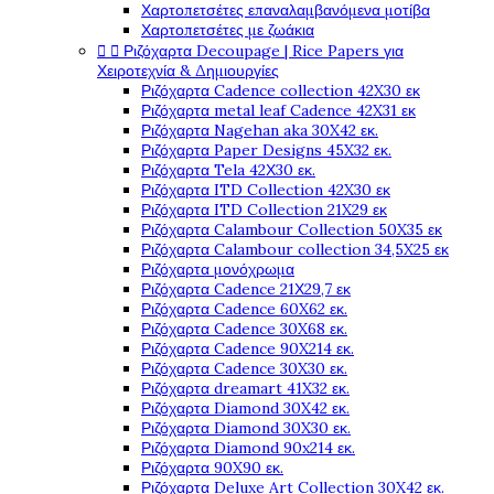
Χαρτοπετσέτες επαναλαμβανόμενα μοτίβα
Χαρτοπετσέτες με ζωάκια


Ριζόχαρτα Decoupage | Rice Papers για
Χειροτεχνία & Δημιουργίες
Ριζόχαρτα Cadence collection 42X30 εκ
Ριζόχαρτα metal leaf Cadence 42X31 εκ
Ριζόχαρτα Nagehan aka 30X42 εκ.
Ριζόχαρτα Paper Designs 45X32 εκ.
Ριζόχαρτα Tela 42Χ30 εκ.
Ριζόχαρτα ITD Collection 42X30 εκ
Ριζόχαρτα ITD Collection 21X29 εκ
Ριζόχαρτα Calambour Collection 50X35 εκ
Ριζόχαρτα Calambour collection 34,5X25 εκ
Ριζόχαρτα μονόχρωμα
Ριζόχαρτα Cadence 21Χ29,7 εκ
Ριζόχαρτα Cadence 60X62 εκ.
Ριζόχαρτα Cadence 30X68 εκ.
Ριζόχαρτα Cadence 90X214 εκ.
Ριζόχαρτα Cadence 30X30 εκ.
Ριζόχαρτα dreamart 41X32 εκ.
Ριζόχαρτα Diamond 30X42 εκ.
Ριζόχαρτα Diamond 30X30 εκ.
Ριζόχαρτα Diamond 90x214 εκ.
Ριζόχαρτα 90X90 εκ.
Ριζόχαρτα Deluxe Art Collection 30X42 εκ.