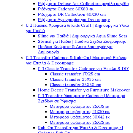
Ριζόχαρτα Deluxe Art Collection μεγάλα μεγέθη
Ριζόχαρτα Cadence 60X80 εκ.
Ριζόχαρτα DR Collection 40X30 cm
Ριζόχαρτα Αγιογραφίες για Decoupage


Παιδικά Χρώματα & Kids Craft | Δημιουργικά Υλικά
για Παιδιά
Slime για Παιδιά | Δημιουργικά Aqua Slime Sets
Stencil για Παιδιά | Παιδικά Σχέδια Ζωγραφικής
Παιδικά Χρώματα & Δακτυλομπογιές για
Δημιουργία


Transfer Cadence & Rub-On | Μεταφορά Εικόνας
για Έπιπλα & Decoupage


Classic Transfer Cadence για Έπιπλα & DIY
Classic transfer 17Χ25 cm
Classic transfer 25Χ35 cm
Classic transfer 35Χ50 cm
Home Decor Transfer για Furniture Makeover


Transfer Υφάσματος Cadence | Μεταφορά
Σχεδίων σε Ύφασμα
Μεταφορά υφάσματος 25Χ35 εκ
Μεταφορά υφάσματος 21Χ30 εκ.
Μεταφορά υφάσματος 30Χ42 εκ.
Μεταφορά υφάσματος 25Χ25 εκ.
Rub-On Transfer για Έπιπλα & Decoupage |