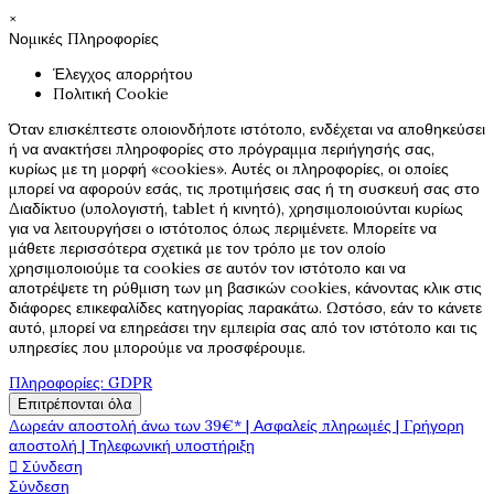
×
Νομικές Πληροφορίες
Έλεγχος απορρήτου
Πολιτική Cookie
Όταν επισκέπτεστε οποιονδήποτε ιστότοπο, ενδέχεται να αποθηκεύσει
ή να ανακτήσει πληροφορίες στο πρόγραμμα περιήγησής σας,
κυρίως με τη μορφή «cookies». Αυτές οι πληροφορίες, οι οποίες
μπορεί να αφορούν εσάς, τις προτιμήσεις σας ή τη συσκευή σας στο
Διαδίκτυο (υπολογιστή, tablet ή κινητό), χρησιμοποιούνται κυρίως
για να λειτουργήσει ο ιστότοπος όπως περιμένετε. Μπορείτε να
μάθετε περισσότερα σχετικά με τον τρόπο με τον οποίο
χρησιμοποιούμε τα cookies σε αυτόν τον ιστότοπο και να
αποτρέψετε τη ρύθμιση των μη βασικών cookies, κάνοντας κλικ στις
διάφορες επικεφαλίδες κατηγορίας παρακάτω. Ωστόσο, εάν το κάνετε
αυτό, μπορεί να επηρεάσει την εμπειρία σας από τον ιστότοπο και τις
υπηρεσίες που μπορούμε να προσφέρουμε.
Πληροφορίες: GDPR
Επιτρέπονται όλα
Δωρεάν αποστολή άνω των 39€* | Ασφαλείς πληρωμές | Γρήγορη
αποστολή | Τηλεφωνική υποστήριξη

Σύνδεση
Σύνδεση