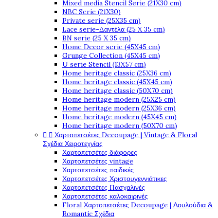
Mixed media Stencil Serie (21X30 cm)
NBC Serie (21X30)
Private serie (25X35 cm)
Lace serie-Δαντέλα (25 X 35 cm)
BN serie (25 X 35 cm)
Home Decor serie (45X45 cm)
Grunge Collection (45X45 cm)
U serie Stencil (13X57 cm)
Home heritage classic (25X36 cm)
Home heritage classic (45X45 cm)
Home heritage classic (50X70 cm)
Home heritage modern (25X25 cm)
Home heritage modern (25X36 cm)
Home heritage modern (45X45 cm)
Home heritage modern (50X70 cm)


Χαρτοπετσέτες Decoupage | Vintage & Floral
Σχέδια Χειροτεχνίας
Χαρτοπετσέτες διάφορες
Χαρτοπετσέτες vintage
Χαρτοπετσέτες παιδικές
Χαρτοπετσέτες Χριστουγεννιάτικες
Χαρτοπετσέτες Πασχαλινές
Χαρτοπετσέτες καλοκαιρινές
Floral Χαρτοπετσέτες Decoupage | Λουλούδια &
Romantic Σχέδια