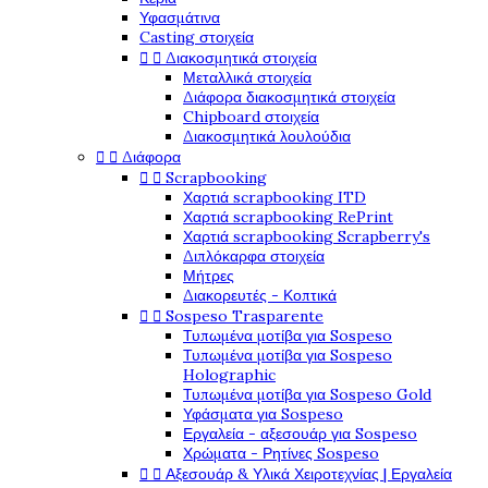
Υφασμάτινα
Casting στοιχεία


Διακοσμητικά στοιχεία
Μεταλλικά στοιχεία
Διάφορα διακοσμητικά στοιχεία
Chipboard στοιχεία
Διακοσμητικά λουλούδια


Διάφορα


Scrapbooking
Χαρτιά scrapbooking ITD
Χαρτιά scrapbooking RePrint
Χαρτιά scrapbooking Scrapberry's
Διπλόκαρφα στοιχεία
Μήτρες
Διακορευτές - Κοπτικά


Sospeso Trasparente
Τυπωμένα μοτίβα για Sospeso
Τυπωμένα μοτίβα για Sospeso
Holographic
Τυπωμένα μοτίβα για Sospeso Gold
Υφάσματα για Sospeso
Εργαλεία - αξεσουάρ για Sospeso
Χρώματα - Ρητίνες Sospeso


Αξεσουάρ & Υλικά Χειροτεχνίας | Εργαλεία