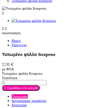
Τυπωμένo φύλλο Sospeso



κοινοποίηση
Share
Pinterest
Τυπωμένo φύλλο Sospeso
2,70 €
με ΦΠΑ
Τυπωμένo φύλλο Sospeso
Ποσότητα

Προσθήκη στο καλάθι
Περιγραφή
λεπτομέρειες προιόντος
Αποστολή