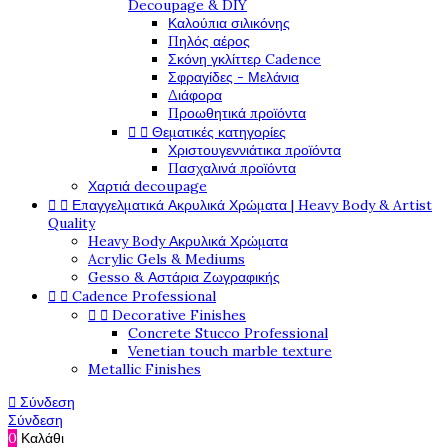
Decoupage & DIY
Καλούπια σιλικόνης
Πηλός αέρος
Σκόνη γκλίττερ Cadence
Σφραγίδες - Μελάνια
Διάφορα
Προωθητικά προϊόντα


Θεματικές κατηγορίες
Χριστουγεννιάτικα προϊόντα
Πασχαλινά προϊόντα
Χαρτιά decoupage


Επαγγελματικά Ακρυλικά Χρώματα | Heavy Body & Artist
Quality
Heavy Body Ακρυλικά Χρώματα
Acrylic Gels & Mediums
Gesso & Αστάρια Ζωγραφικής


Cadence Professional


Decorative Finishes
Concrete Stucco Professional
Venetian touch marble texture
Metallic Finishes

Σύνδεση
Σύνδεση
0
Καλάθι