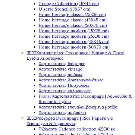
Grunge Collection (45X45 cm)
U serie Stencil (13X57 cm)
Home heritage classic (25X36 cm)
Home heritage classic (45X45 cm)
Home heritage classic (50X70 cm)
Home heritage modern (25X25 cm)
Home heritage modern (25X36 cm)
Home heritage modern (45X45 cm)
Home heritage modern (50X70 cm)




Χαρτοπετσέτες Decoupage | Vintage & Floral
Σχέδια Χειροτεχνίας
Χαρτοπετσέτες διάφορες
Χαρτοπετσέτες vintage
Χαρτοπετσέτες παιδικές
Χαρτοπετσέτες Χριστουγεννιάτικες
Χαρτοπετσέτες Πασχαλινές
Χαρτοπετσέτες καλοκαιρινές
Floral Χαρτοπετσέτες Decoupage | Λουλούδια &
Romantic Σχέδια
Χαρτοπετσέτες επαναλαμβανόμενα μοτίβα
Χαρτοπετσέτες με ζωάκια




Ριζόχαρτα Decoupage | Rice Papers για
Χειροτεχνία & Δημιουργίες
Ριζόχαρτα Cadence collection 42X30 εκ
Ριζόχαρτα metal leaf Cadence 42X31 εκ