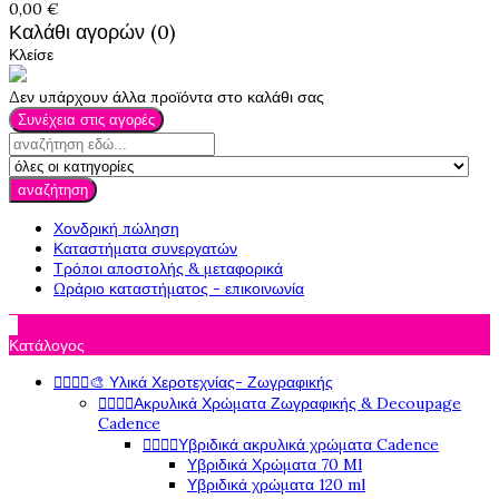
0,00 €
Καλάθι αγορών (0)
Κλείσε
Δεν υπάρχουν άλλα προϊόντα στο καλάθι σας
Συνέχεια στις αγορές
αναζήτηση
Χονδρική πώληση
Καταστήματα συνεργατών
Τρόποι αποστολής & μεταφορικά
Ωράριο καταστήματος - επικοινωνία

Κατάλογος




🎨 Υλικά Χεροτεχνίας- Ζωγραφικής




Ακρυλικά Χρώματα Ζωγραφικής & Decoupage
Cadence




Υβριδικά ακρυλικά χρώματα Cadence
Υβριδικά Χρώματα 70 Ml
Υβριδικά χρώματα 120 ml