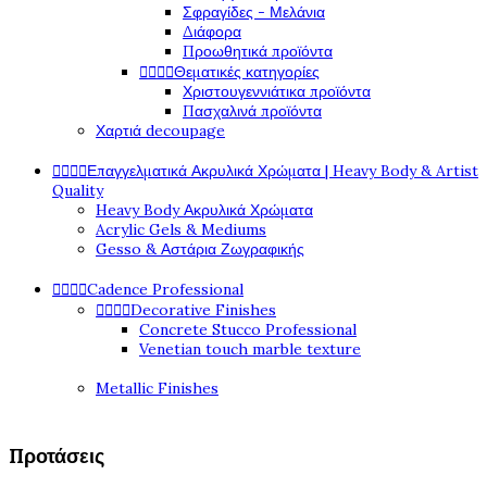
Σφραγίδες - Μελάνια
Διάφορα
Προωθητικά προϊόντα




Θεματικές κατηγορίες
Χριστουγεννιάτικα προϊόντα
Πασχαλινά προϊόντα
Χαρτιά decoupage




Επαγγελματικά Ακρυλικά Χρώματα | Heavy Body & Artist
Quality
Heavy Body Ακρυλικά Χρώματα
Acrylic Gels & Mediums
Gesso & Αστάρια Ζωγραφικής




Cadence Professional




Decorative Finishes
Concrete Stucco Professional
Venetian touch marble texture
Metallic Finishes
Προτάσεις