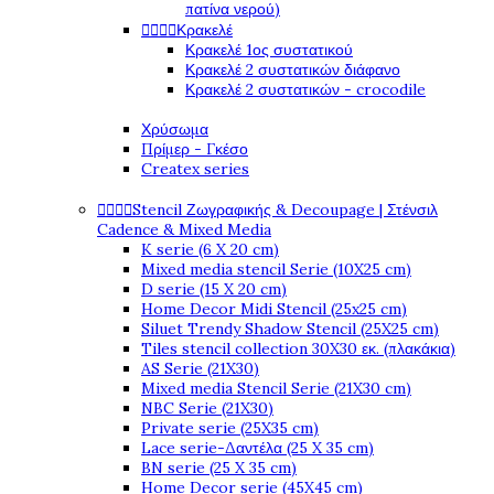
πατίνα νερού)




Κρακελέ
Κρακελέ 1ος συστατικού
Κρακελέ 2 συστατικών διάφανο
Κρακελέ 2 συστατικών - crocodile
Χρύσωμα
Πρίμερ - Γκέσο
Createx series




Stencil Ζωγραφικής & Decoupage | Στένσιλ
Cadence & Mixed Media
K serie (6 X 20 cm)
Mixed media stencil Serie (10X25 cm)
D serie (15 X 20 cm)
Home Decor Midi Stencil (25x25 cm)
Siluet Trendy Shadow Stencil (25X25 cm)
Tiles stencil collection 30X30 εκ. (πλακάκια)
AS Serie (21X30)
Mixed media Stencil Serie (21X30 cm)
NBC Serie (21X30)
Private serie (25X35 cm)
Lace serie-Δαντέλα (25 X 35 cm)
BN serie (25 X 35 cm)
Home Decor serie (45X45 cm)