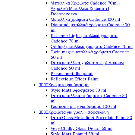
Μεταλλικά Χρώματα Cadence 70ml |
Ακρυλικά Μεταλλικά Χρώματα |
Decorezerva
Μεταλλικά χρώματα Cadence 120 ml
Diamond μεταλλικά χρώματα Cadence 70
ml
Extreme Light μεταλλικά χρώματα
Cadence 70 ml
Gilding μεταλλικά χρώματα Cadence 70 ml
Twin magic μεταλλικά χρώματα Cadence
50 ml
Dora μεταλλικά χρώματα κερί-σαπούνι
Cadence 50 ml
Prisma metallic paint
Reflectique Effect Paint




Χρώματα για ύφασμα
Style Matt υφάσματος 59 ml
Dora μεταλλικά υφάσματος Cadence 50
ml
Fashion spray για ύφασμα 100 ml




Χρώματα για γυαλί - πορσελάνη
Dora Glass Metallic & Porcelain Paint 50
ml
Very Chalky Glass Decor 59 ml
Style Matt Enamel 59 ml