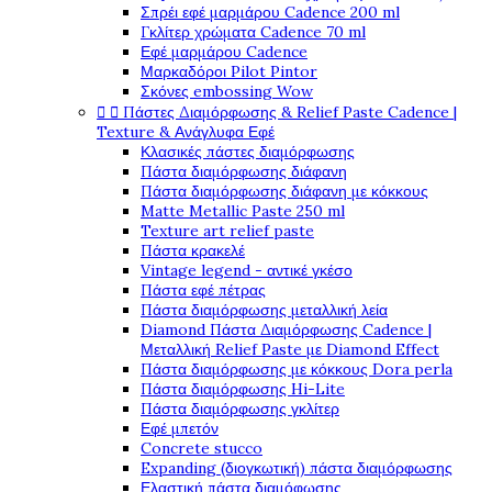
Σπρέι εφέ μαρμάρου Cadence 200 ml
Γκλίτερ χρώματα Cadence 70 ml
Εφέ μαρμάρου Cadence
Μαρκαδόροι Pilot Pintor
Σκόνες embossing Wow


Πάστες Διαμόρφωσης & Relief Paste Cadence |
Texture & Ανάγλυφα Εφέ
Κλασικές πάστες διαμόρφωσης
Πάστα διαμόρφωσης διάφανη
Πάστα διαμόρφωσης διάφανη με κόκκους
Matte Metallic Paste 250 ml
Texture art relief paste
Πάστα κρακελέ
Vintage legend - αντικέ γκέσο
Πάστα εφέ πέτρας
Πάστα διαμόρφωσης μεταλλική λεία
Diamond Πάστα Διαμόρφωσης Cadence |
Μεταλλική Relief Paste με Diamond Effect
Πάστα διαμόρφωσης με κόκκους Dora perla
Πάστα διαμόρφωσης Hi-Lite
Πάστα διαμόρφωσης γκλίτερ
Εφέ μπετόν
Concrete stucco
Expanding (διογκωτική) πάστα διαμόρφωσης
Ελαστική πάστα διαμόφωσης