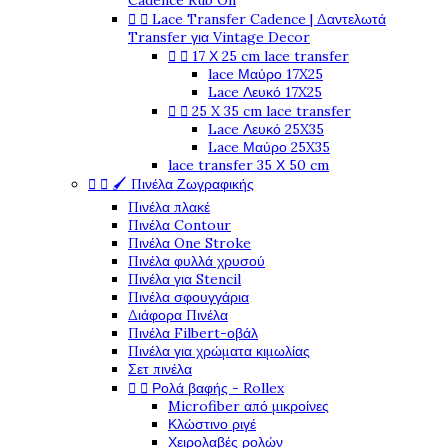
Cadence Rub On


Lace Transfer Cadence | Δαντελωτά
Transfer για Vintage Decor


17 Χ 25 cm lace transfer
lace Μαύρο 17X25
Lace Λευκό 17X25


25 X 35 cm lace transfer
Lace Λευκό 25X35
Lace Μαύρο 25X35
lace transfer 35 Χ 50 cm


🖌️ Πινέλα Ζωγραφικής
Πινέλα πλακέ
Πινέλα Contour
Πινέλα One Stroke
Πινέλα φυλλά χρυσού
Πινέλα για Stencil
Πινέλα σφουγγάρια
Διάφορα Πινέλα
Πινέλα Filbert-οβάλ
Πινέλα για χρώματα κιμωλίας
Σετ πινέλα


Ρολά βαφής - Rollex
Microfiber από μικροίνες
Κλώστινο ριγέ
Χειρολαβές ρολών