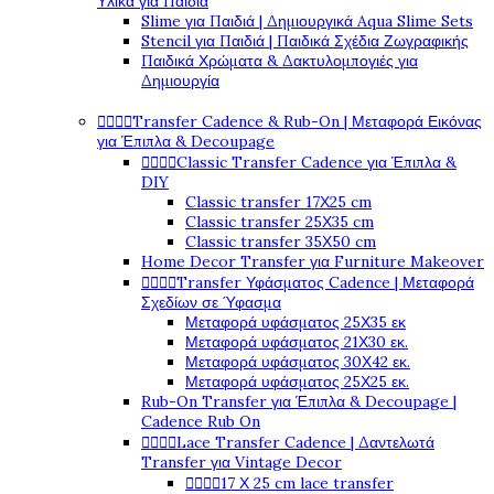
Υλικά για Παιδιά
Slime για Παιδιά | Δημιουργικά Aqua Slime Sets
Stencil για Παιδιά | Παιδικά Σχέδια Ζωγραφικής
Παιδικά Χρώματα & Δακτυλομπογιές για
Δημιουργία




Transfer Cadence & Rub-On | Μεταφορά Εικόνας
για Έπιπλα & Decoupage




Classic Transfer Cadence για Έπιπλα &
DIY
Classic transfer 17Χ25 cm
Classic transfer 25Χ35 cm
Classic transfer 35Χ50 cm
Home Decor Transfer για Furniture Makeover




Transfer Υφάσματος Cadence | Μεταφορά
Σχεδίων σε Ύφασμα
Μεταφορά υφάσματος 25Χ35 εκ
Μεταφορά υφάσματος 21Χ30 εκ.
Μεταφορά υφάσματος 30Χ42 εκ.
Μεταφορά υφάσματος 25Χ25 εκ.
Rub-On Transfer για Έπιπλα & Decoupage |
Cadence Rub On




Lace Transfer Cadence | Δαντελωτά
Transfer για Vintage Decor




17 Χ 25 cm lace transfer