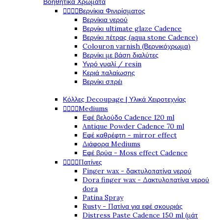
Βοηθητικά Χρώματα




Βερνίκια Φινιρίσματος
Βερνίκια νερού
Βερνίκι ultimate glaze Cadence
Βερνίκι πέτρας (aqua stone Cadence)
Colouron varnish (Βερνικόχρωμα)
Βερνίκι με βάση διαλύτες
Υγρό γυαλί / resin
Κεριά παλαίωσης
Βερνίκι σπρέι
Κόλλες Decoupage | Υλικά Χειροτεχνίας




Mediums
Εφέ βελούδο Cadence 120 ml
Antique Powder Cadence 70 ml
Εφέ καθρέφτη - mirror effect
Διάφορα Mediums
Εφέ βρύα - Moss effect Cadence




Πατίνες
Finger wax - δακτυλοπατίνα νερού
Dora finger wax - Δακτυλοπατίνα νερού
dora
Patina Spray
Rusty - Πατίνα για εφέ σκουριάς
Distress Paste Cadence 150 ml (μάτ