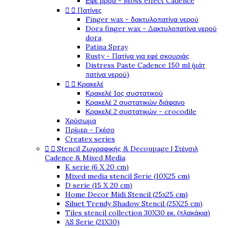
Εφέ βρύα - Moss effect Cadence


Πατίνες
Finger wax - δακτυλοπατίνα νερού
Dora finger wax - Δακτυλοπατίνα νερού
dora
Patina Spray
Rusty - Πατίνα για εφέ σκουριάς
Distress Paste Cadence 150 ml (μάτ
πατίνα νερού)


Κρακελέ
Κρακελέ 1ος συστατικού
Κρακελέ 2 συστατικών διάφανο
Κρακελέ 2 συστατικών - crocodile
Χρύσωμα
Πρίμερ - Γκέσο
Createx series


Stencil Ζωγραφικής & Decoupage | Στένσιλ
Cadence & Mixed Media
K serie (6 X 20 cm)
Mixed media stencil Serie (10X25 cm)
D serie (15 X 20 cm)
Home Decor Midi Stencil (25x25 cm)
Siluet Trendy Shadow Stencil (25X25 cm)
Tiles stencil collection 30X30 εκ. (πλακάκια)
AS Serie (21X30)