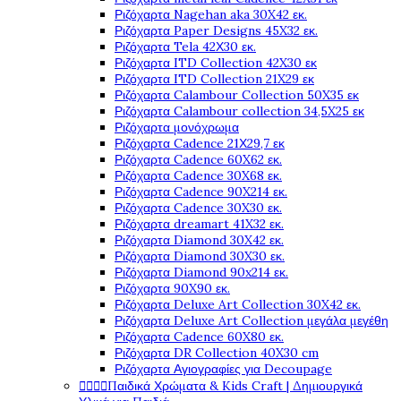
Ριζόχαρτα Nagehan aka 30X42 εκ.
Ριζόχαρτα Paper Designs 45X32 εκ.
Ριζόχαρτα Tela 42Χ30 εκ.
Ριζόχαρτα ITD Collection 42X30 εκ
Ριζόχαρτα ITD Collection 21X29 εκ
Ριζόχαρτα Calambour Collection 50X35 εκ
Ριζόχαρτα Calambour collection 34,5X25 εκ
Ριζόχαρτα μονόχρωμα
Ριζόχαρτα Cadence 21Χ29,7 εκ
Ριζόχαρτα Cadence 60X62 εκ.
Ριζόχαρτα Cadence 30X68 εκ.
Ριζόχαρτα Cadence 90X214 εκ.
Ριζόχαρτα Cadence 30X30 εκ.
Ριζόχαρτα dreamart 41X32 εκ.
Ριζόχαρτα Diamond 30X42 εκ.
Ριζόχαρτα Diamond 30X30 εκ.
Ριζόχαρτα Diamond 90x214 εκ.
Ριζόχαρτα 90X90 εκ.
Ριζόχαρτα Deluxe Art Collection 30X42 εκ.
Ριζόχαρτα Deluxe Art Collection μεγάλα μεγέθη
Ριζόχαρτα Cadence 60X80 εκ.
Ριζόχαρτα DR Collection 40X30 cm
Ριζόχαρτα Αγιογραφίες για Decoupage




Παιδικά Χρώματα & Kids Craft | Δημιουργικά