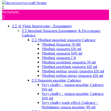

Κατηγορίες



🎨 Υλικά Χεροτεχνίας- Ζωγραφικής


Ακρυλικά Χρώματα Ζωγραφικής & Decoupage
Cadence


Υβριδικά ακρυλικά χρώματα Cadence
Υβριδικά Χρώματα 70 Ml
Υβριδικά χρώματα 120 ml
Υβριδικά χρώματα 500 ml
Υβριδικά χρώματα 2 lt
Υβριδικά μεταλλικά χρώματα 70 ml
Υβριδικά μεταλλικά χρώματα 120 ml
Υβριδικά γκλίτερ χρυσό χρώματα 120 ml
Υβριδικά γκλίτερ ασημί χρώματα 120 ml


Χρώματα κιμωλίας Cadence
Very chalky - χρώμα κιμωλίας Cadence
150 ml
Very chalky - χρώμα κιμωλίας Cadence
500 ml
Very chalky wash effect Cadence -
Ημιδιάφανο χρώμα κιμωλίας 90 ml