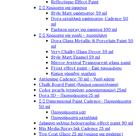
Reflectique Effect Paint


Χρώματα για ύφασμα
Style Matt υφάσματος 59 ml
Dora μεταλλικά υφάσματος Cadence 50
ml
Fashion spray για ύφασμα 100 ml


Χρώματα για γυαλί - πορσελάνη
Dora Glass Metallic & Porcelain Paint 50
ml
Very Chalky Glass Decor 59 ml
Style Matt Enamel 59 ml
Mirror festival Transparent glass paint
Frost effect paint - Εφέ παγωμένου
Κρέμα χάραξης γυαλιού
Antiquing Cadence 70 ml - Υγρή κάσια
Chalk Board Paint (Χρώμα μαυροπίνακα)
Color pearls (σταγόνες μαργαριταριών) 25ml
Dora 3D - Περιγράμματα 25 ml


Dimensional Paint Cadence- Περιγράμματα
50 ml
Περιγράμματα μάτ
Περιγράμματα μεταλλικά
Διάφανο γκλίτερ holographic effect paint 90 ml
Mix Media Spray Ink Cadence 25 ml
Top Coat Glaze 25 ml (χρώμα για σκιάσεις)