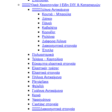
Σπάτουλες




Υλικά Χειροτεχνίας | Είδη DIY & Κατασκευών




Ξύλινα Αντικείμενα
Κουτιά - Μπαούλα
Δίσκοι
Πάνελ
Καβαλέτα
Κορνίζες
Ρολόγια
Διάφορα ξύλινα
Διακοσμητικά στοιχεία
Έπιπλα
Πολυεστερικά
Τελάρα - Καρτολίνα
Εύκαμπτα ελαστικά στοιχεία
Ελαστικές τρέσες
Ελαστικά στοιχεία
Πήλινα Αντικείμενα
Plexiglass
Φελιζόλ
Γυάλινα Αντικείμενα
Κεριά
Υφασμάτινα
Casting στοιχεία




Διακοσμητικά στοιχεία