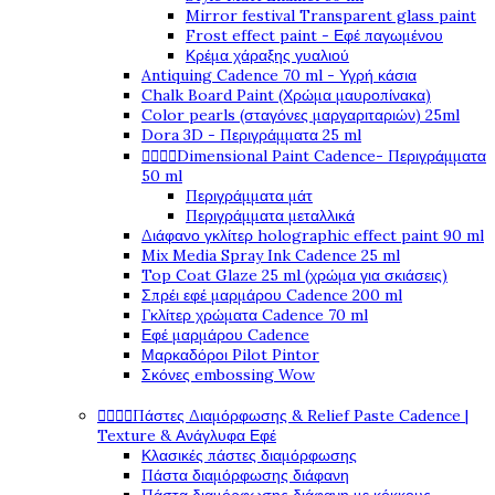
Mirror festival Transparent glass paint
Frost effect paint - Εφέ παγωμένου
Κρέμα χάραξης γυαλιού
Antiquing Cadence 70 ml - Υγρή κάσια
Chalk Board Paint (Χρώμα μαυροπίνακα)
Color pearls (σταγόνες μαργαριταριών) 25ml
Dora 3D - Περιγράμματα 25 ml




Dimensional Paint Cadence- Περιγράμματα
50 ml
Περιγράμματα μάτ
Περιγράμματα μεταλλικά
Διάφανο γκλίτερ holographic effect paint 90 ml
Mix Media Spray Ink Cadence 25 ml
Top Coat Glaze 25 ml (χρώμα για σκιάσεις)
Σπρέι εφέ μαρμάρου Cadence 200 ml
Γκλίτερ χρώματα Cadence 70 ml
Εφέ μαρμάρου Cadence
Μαρκαδόροι Pilot Pintor
Σκόνες embossing Wow




Πάστες Διαμόρφωσης & Relief Paste Cadence |
Texture & Ανάγλυφα Εφέ
Κλασικές πάστες διαμόρφωσης
Πάστα διαμόρφωσης διάφανη