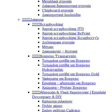
Μεταλλικά στοιχεία
Διάφορα διακοσμητικά στοιχεία
Chipboard στοιχεία
Διακοσμητικά λουλούδια




Διάφορα




Scrapbooking
Χαρτιά scrapbooking ITD
Χαρτιά scrapbooking RePrint
Χαρτιά scrapbooking Scrapberry's
Διπλόκαρφα στοιχεία
Μήτρες
Διακορευτές - Κοπτικά




Sospeso Trasparente
Τυπωμένα μοτίβα για Sospeso
Τυπωμένα μοτίβα για Sospeso
Holographic
Τυπωμένα μοτίβα για Sospeso Gold
Υφάσματα για Sospeso
Εργαλεία - αξεσουάρ για Sospeso
Χρώματα - Ρητίνες Sospeso




Αξεσουάρ & Υλικά Χειροτεχνίας | Εργαλεία
Decoupage & DIY
Καλούπια σιλικόνης
Πηλός αέρος
Σκόνη γκλίττερ Cadence