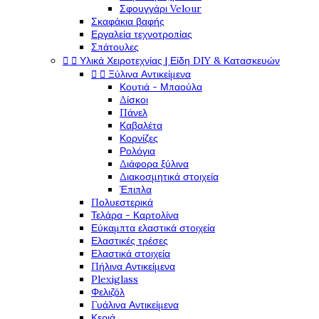
Σφουγγάρι Velour
Σκαφάκια βαφής
Εργαλεία τεχνοτροπίας
Σπάτουλες


Υλικά Χειροτεχνίας | Είδη DIY & Κατασκευών


Ξύλινα Αντικείμενα
Κουτιά - Μπαούλα
Δίσκοι
Πάνελ
Καβαλέτα
Κορνίζες
Ρολόγια
Διάφορα ξύλινα
Διακοσμητικά στοιχεία
Έπιπλα
Πολυεστερικά
Τελάρα - Καρτολίνα
Εύκαμπτα ελαστικά στοιχεία
Ελαστικές τρέσες
Ελαστικά στοιχεία
Πήλινα Αντικείμενα
Plexiglass
Φελιζόλ
Γυάλινα Αντικείμενα
Κεριά