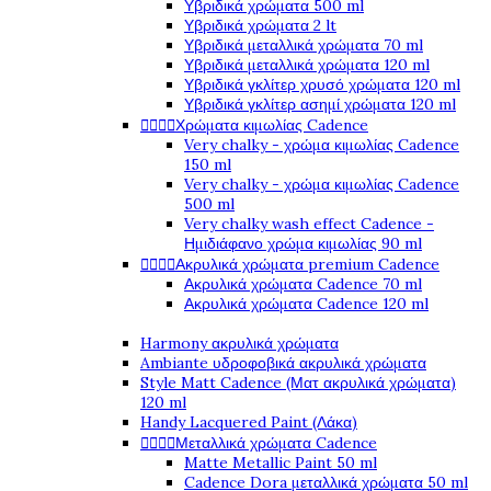
Υβριδικά χρώματα 500 ml
Υβριδικά χρώματα 2 lt
Υβριδικά μεταλλικά χρώματα 70 ml
Υβριδικά μεταλλικά χρώματα 120 ml
Υβριδικά γκλίτερ χρυσό χρώματα 120 ml
Υβριδικά γκλίτερ ασημί χρώματα 120 ml




Χρώματα κιμωλίας Cadence
Very chalky - χρώμα κιμωλίας Cadence
150 ml
Very chalky - χρώμα κιμωλίας Cadence
500 ml
Very chalky wash effect Cadence -
Ημιδιάφανο χρώμα κιμωλίας 90 ml




Ακρυλικά χρώματα premium Cadence
Ακρυλικά χρώματα Cadence 70 ml
Ακρυλικά χρώματα Cadence 120 ml
Harmony ακρυλικά χρώματα
Ambiante υδροφοβικά ακρυλικά χρώματα
Style Matt Cadence (Ματ ακρυλικά χρώματα)
120 ml
Handy Lacquered Paint (Λάκα)




Μεταλλικά χρώματα Cadence
Matte Metallic Paint 50 ml
Cadence Dora μεταλλικά χρώματα 50 ml