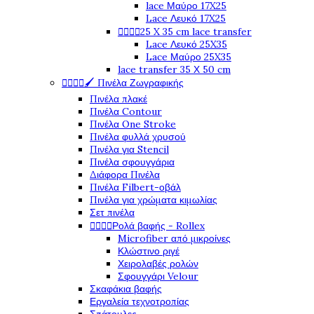
lace Μαύρο 17X25
Lace Λευκό 17X25




25 X 35 cm lace transfer
Lace Λευκό 25X35
Lace Μαύρο 25X35
lace transfer 35 Χ 50 cm




🖌️ Πινέλα Ζωγραφικής
Πινέλα πλακέ
Πινέλα Contour
Πινέλα One Stroke
Πινέλα φυλλά χρυσού
Πινέλα για Stencil
Πινέλα σφουγγάρια
Διάφορα Πινέλα
Πινέλα Filbert-οβάλ
Πινέλα για χρώματα κιμωλίας
Σετ πινέλα




Ρολά βαφής - Rollex
Microfiber από μικροίνες
Κλώστινο ριγέ
Χειρολαβές ρολών
Σφουγγάρι Velour
Σκαφάκια βαφής
Εργαλεία τεχνοτροπίας