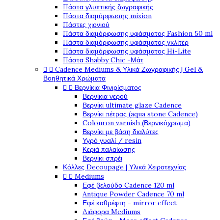
Πάστα γλυπτικής ζωγραφικής
Πάστα διαμόρφωσης mixion
Πάστες χιονιού
Πάστα διαμόρφωσης υφάσματος Fashion 50 ml
Πάστα διαμόρφωσης υφάσματος γκλίτερ
Πάστα διαμόρφωσης υφάσματος Hi-Lite
Πάστα Shabby Chic -Μάτ


Cadence Mediums & Υλικά Ζωγραφικής | Gel &
Βοηθητικά Χρώματα


Βερνίκια Φινιρίσματος
Βερνίκια νερού
Βερνίκι ultimate glaze Cadence
Βερνίκι πέτρας (aqua stone Cadence)
Colouron varnish (Βερνικόχρωμα)
Βερνίκι με βάση διαλύτες
Υγρό γυαλί / resin
Κεριά παλαίωσης
Βερνίκι σπρέι
Κόλλες Decoupage | Υλικά Χειροτεχνίας


Mediums
Εφέ βελούδο Cadence 120 ml
Antique Powder Cadence 70 ml
Εφέ καθρέφτη - mirror effect
Διάφορα Mediums