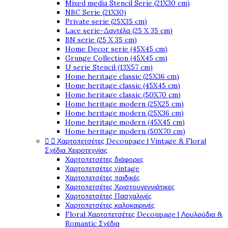
Mixed media Stencil Serie (21X30 cm)
NBC Serie (21X30)
Private serie (25X35 cm)
Lace serie-Δαντέλα (25 X 35 cm)
BN serie (25 X 35 cm)
Home Decor serie (45X45 cm)
Grunge Collection (45X45 cm)
U serie Stencil (13X57 cm)
Home heritage classic (25X36 cm)
Home heritage classic (45X45 cm)
Home heritage classic (50X70 cm)
Home heritage modern (25X25 cm)
Home heritage modern (25X36 cm)
Home heritage modern (45X45 cm)
Home heritage modern (50X70 cm)


Χαρτοπετσέτες Decoupage | Vintage & Floral
Σχέδια Χειροτεχνίας
Χαρτοπετσέτες διάφορες
Χαρτοπετσέτες vintage
Χαρτοπετσέτες παιδικές
Χαρτοπετσέτες Χριστουγεννιάτικες
Χαρτοπετσέτες Πασχαλινές
Χαρτοπετσέτες καλοκαιρινές
Floral Χαρτοπετσέτες Decoupage | Λουλούδια &
Romantic Σχέδια