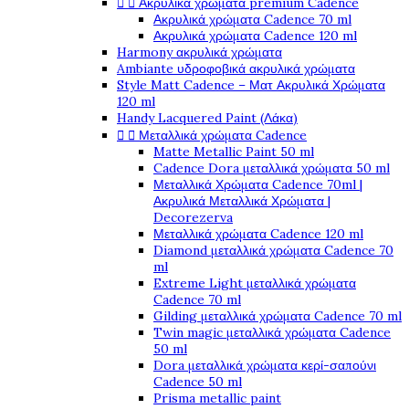


Ακρυλικά χρώματα premium Cadence
Ακρυλικά χρώματα Cadence 70 ml
Ακρυλικά χρώματα Cadence 120 ml
Harmony ακρυλικά χρώματα
Ambiante υδροφοβικά ακρυλικά χρώματα
Style Matt Cadence – Ματ Ακρυλικά Χρώματα
120 ml
Handy Lacquered Paint (Λάκα)


Μεταλλικά χρώματα Cadence
Matte Metallic Paint 50 ml
Cadence Dora μεταλλικά χρώματα 50 ml
Μεταλλικά Χρώματα Cadence 70ml |
Ακρυλικά Μεταλλικά Χρώματα |
Decorezerva
Μεταλλικά χρώματα Cadence 120 ml
Diamond μεταλλικά χρώματα Cadence 70
ml
Extreme Light μεταλλικά χρώματα
Cadence 70 ml
Gilding μεταλλικά χρώματα Cadence 70 ml
Twin magic μεταλλικά χρώματα Cadence
50 ml
Dora μεταλλικά χρώματα κερί-σαπούνι
Cadence 50 ml
Prisma metallic paint