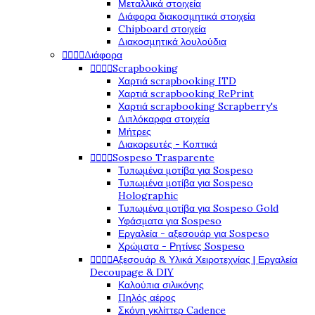
Μεταλλικά στοιχεία
Διάφορα διακοσμητικά στοιχεία
Chipboard στοιχεία
Διακοσμητικά λουλούδια




Διάφορα




Scrapbooking
Χαρτιά scrapbooking ITD
Χαρτιά scrapbooking RePrint
Χαρτιά scrapbooking Scrapberry's
Διπλόκαρφα στοιχεία
Μήτρες
Διακορευτές - Κοπτικά




Sospeso Trasparente
Τυπωμένα μοτίβα για Sospeso
Τυπωμένα μοτίβα για Sospeso
Holographic
Τυπωμένα μοτίβα για Sospeso Gold
Υφάσματα για Sospeso
Εργαλεία - αξεσουάρ για Sospeso
Χρώματα - Ρητίνες Sospeso




Αξεσουάρ & Υλικά Χειροτεχνίας | Εργαλεία
Decoupage & DIY
Καλούπια σιλικόνης
Πηλός αέρος
Σκόνη γκλίττερ Cadence