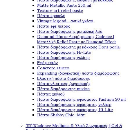
Πάστα διαμόρφωσης διάφανη με κόκκους
Matte Metallic Paste 250 ml
Texture art relief paste
Πάστα κρακελέ
Vintage legend - αντικέ γκέσο
Πάστα εφέ πέτρας
Πάστα διαμόρφωσης μεταλλική λεία
Diamond Πάστα Διαμόρφωσης Cadence |
Μεταλλική Relief Paste με Diamond Effect
Πάστα διαμόρφωσης με κόκκους Dora perla
Πάστα διαμόρφωσης Hi-Lite
Πάστα διαμόρφωσης γκλίτερ
Εφέ μπετόν
Concrete stucco
Expanding (διογκωτική) πάστα διαμόρφωσης
Ελαστική πάστα διαμόφωσης
Πάστα γλυπτικής ζωγραφικής
Πάστα διαμόρφωσης mixion
Πάστες χιονιού
Πάστα διαμόρφωσης υφάσματος Fashion 50 ml
Πάστα διαμόρφωσης υφάσματος γκλίτερ
Πάστα διαμόρφωσης υφάσματος Hi-Lite
Πάστα Shabby Chic -Μάτ




Cadence Mediums & Υλικά Ζωγραφικής | Gel &