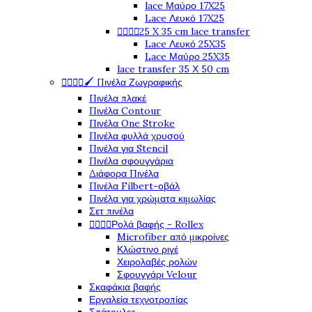
lace Μαύρο 17X25
Lace Λευκό 17X25




25 X 35 cm lace transfer
Lace Λευκό 25X35
Lace Μαύρο 25X35
lace transfer 35 Χ 50 cm




🖌️ Πινέλα Ζωγραφικής
Πινέλα πλακέ
Πινέλα Contour
Πινέλα One Stroke
Πινέλα φυλλά χρυσού
Πινέλα για Stencil
Πινέλα σφουγγάρια
Διάφορα Πινέλα
Πινέλα Filbert-οβάλ
Πινέλα για χρώματα κιμωλίας
Σετ πινέλα




Ρολά βαφής - Rollex
Microfiber από μικροίνες
Κλώστινο ριγέ
Χειρολαβές ρολών
Σφουγγάρι Velour
Σκαφάκια βαφής
Εργαλεία τεχνοτροπίας