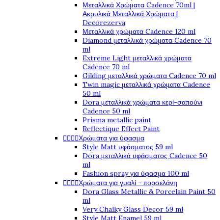
Μεταλλικά Χρώματα Cadence 70ml |
Ακρυλικά Μεταλλικά Χρώματα |
Decorezerva
Μεταλλικά χρώματα Cadence 120 ml
Diamond μεταλλικά χρώματα Cadence 70
ml
Extreme Light μεταλλικά χρώματα
Cadence 70 ml
Gilding μεταλλικά χρώματα Cadence 70 ml
Twin magic μεταλλικά χρώματα Cadence
50 ml
Dora μεταλλικά χρώματα κερί-σαπούνι
Cadence 50 ml
Prisma metallic paint
Reflectique Effect Paint




Χρώματα για ύφασμα
Style Matt υφάσματος 59 ml
Dora μεταλλικά υφάσματος Cadence 50
ml
Fashion spray για ύφασμα 100 ml




Χρώματα για γυαλί - πορσελάνη
Dora Glass Metallic & Porcelain Paint 50
ml
Very Chalky Glass Decor 59 ml
Style Matt Enamel 59 ml