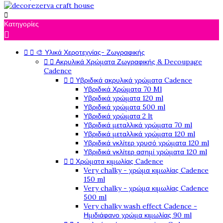

Κατηγορίες



🎨 Υλικά Χεροτεχνίας- Ζωγραφικής


Ακρυλικά Χρώματα Ζωγραφικής & Decoupage
Cadence


Υβριδικά ακρυλικά χρώματα Cadence
Υβριδικά Χρώματα 70 Ml
Υβριδικά χρώματα 120 ml
Υβριδικά χρώματα 500 ml
Υβριδικά χρώματα 2 lt
Υβριδικά μεταλλικά χρώματα 70 ml
Υβριδικά μεταλλικά χρώματα 120 ml
Υβριδικά γκλίτερ χρυσό χρώματα 120 ml
Υβριδικά γκλίτερ ασημί χρώματα 120 ml


Χρώματα κιμωλίας Cadence
Very chalky - χρώμα κιμωλίας Cadence
150 ml
Very chalky - χρώμα κιμωλίας Cadence
500 ml
Very chalky wash effect Cadence -
Ημιδιάφανο χρώμα κιμωλίας 90 ml