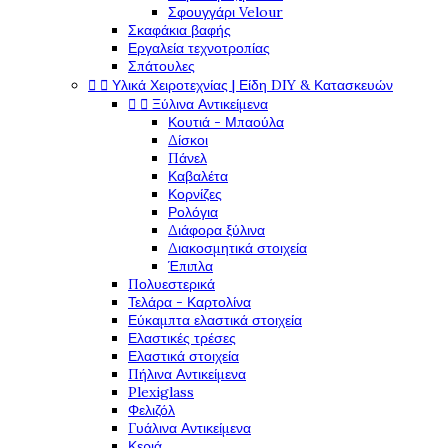
Σφουγγάρι Velour
Σκαφάκια βαφής
Εργαλεία τεχνοτροπίας
Σπάτουλες


Υλικά Χειροτεχνίας | Είδη DIY & Κατασκευών


Ξύλινα Αντικείμενα
Κουτιά - Μπαούλα
Δίσκοι
Πάνελ
Καβαλέτα
Κορνίζες
Ρολόγια
Διάφορα ξύλινα
Διακοσμητικά στοιχεία
Έπιπλα
Πολυεστερικά
Τελάρα - Καρτολίνα
Εύκαμπτα ελαστικά στοιχεία
Ελαστικές τρέσες
Ελαστικά στοιχεία
Πήλινα Αντικείμενα
Plexiglass
Φελιζόλ
Γυάλινα Αντικείμενα
Κεριά