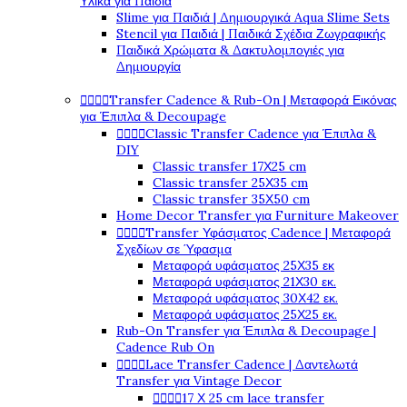
Υλικά για Παιδιά
Slime για Παιδιά | Δημιουργικά Aqua Slime Sets
Stencil για Παιδιά | Παιδικά Σχέδια Ζωγραφικής
Παιδικά Χρώματα & Δακτυλομπογιές για
Δημιουργία




Transfer Cadence & Rub-On | Μεταφορά Εικόνας
για Έπιπλα & Decoupage




Classic Transfer Cadence για Έπιπλα &
DIY
Classic transfer 17Χ25 cm
Classic transfer 25Χ35 cm
Classic transfer 35Χ50 cm
Home Decor Transfer για Furniture Makeover




Transfer Υφάσματος Cadence | Μεταφορά
Σχεδίων σε Ύφασμα
Μεταφορά υφάσματος 25Χ35 εκ
Μεταφορά υφάσματος 21Χ30 εκ.
Μεταφορά υφάσματος 30Χ42 εκ.
Μεταφορά υφάσματος 25Χ25 εκ.
Rub-On Transfer για Έπιπλα & Decoupage |
Cadence Rub On




Lace Transfer Cadence | Δαντελωτά
Transfer για Vintage Decor




17 Χ 25 cm lace transfer