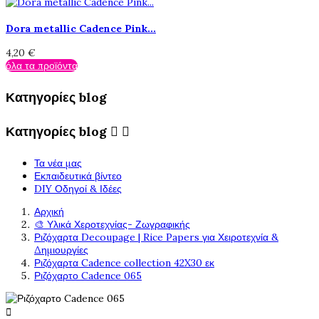
Dora metallic Cadence Pink...
4,20 €
όλα τα προϊόντα
Κατηγορίες blog
Κατηγορίες blog


Τα νέα μας
Εκπαιδευτικά βίντεο
DIY Οδηγοί & Ιδέες
Αρχική
🎨 Υλικά Χεροτεχνίας- Ζωγραφικής
Ριζόχαρτα Decoupage | Rice Papers για Χειροτεχνία &
Δημιουργίες
Ριζόχαρτα Cadence collection 42X30 εκ
Ριζόχαρτο Cadence 065
