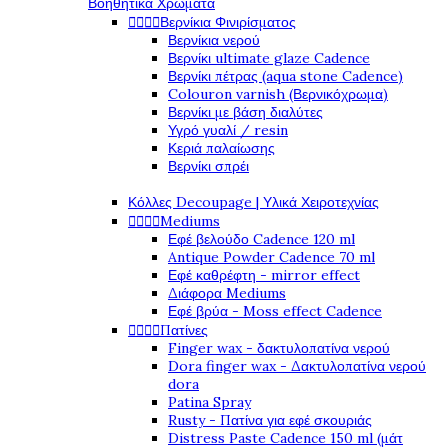
Βοηθητικά Χρώματα




Βερνίκια Φινιρίσματος
Βερνίκια νερού
Βερνίκι ultimate glaze Cadence
Βερνίκι πέτρας (aqua stone Cadence)
Colouron varnish (Βερνικόχρωμα)
Βερνίκι με βάση διαλύτες
Υγρό γυαλί / resin
Κεριά παλαίωσης
Βερνίκι σπρέι
Κόλλες Decoupage | Υλικά Χειροτεχνίας




Mediums
Εφέ βελούδο Cadence 120 ml
Antique Powder Cadence 70 ml
Εφέ καθρέφτη - mirror effect
Διάφορα Mediums
Εφέ βρύα - Moss effect Cadence




Πατίνες
Finger wax - δακτυλοπατίνα νερού
Dora finger wax - Δακτυλοπατίνα νερού
dora
Patina Spray
Rusty - Πατίνα για εφέ σκουριάς
Distress Paste Cadence 150 ml (μάτ