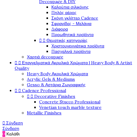
Decoupage & DIY
Καλούπια σιλικόνης
Πηλός αέρος
Σκόνη γκλίττερ Cadence
Σφραγίδες - Μελάνια
Διάφορα
Προωθητικά προϊόντα


Θεματικές κατηγορίες
Χριστουγεννιάτικα προϊόντα
Πασχαλινά προϊόντα
Χαρτιά decoupage


Επαγγελματικά Ακρυλικά Χρώματα | Heavy Body & Artist
Quality
Heavy Body Ακρυλικά Χρώματα
Acrylic Gels & Mediums
Gesso & Αστάρια Ζωγραφικής


Cadence Professional


Decorative Finishes
Concrete Stucco Professional
Venetian touch marble texture
Metallic Finishes

Σύνδεση
Σύνδεση
0
Καλάθι