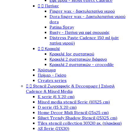
Εφέ βρύα - Moss effect Cadence


Πατίνες
Finger wax - δακτυλοπατίνα νερού
Dora finger wax - Δακτυλοπατίνα νερού
dora
Patina Spray
Rusty - Πατίνα για εφέ σκουριάς
Distress Paste Cadence 150 ml (μάτ
πατίνα νερού)


Κρακελέ
Κρακελέ 1ος συστατικού
Κρακελέ 2 συστατικών διάφανο
Κρακελέ 2 συστατικών - crocodile
Χρύσωμα
Πρίμερ - Γκέσο
Createx series


Stencil Ζωγραφικής & Decoupage | Στένσιλ
Cadence & Mixed Media
K serie (6 X 20 cm)
Mixed media stencil Serie (10X25 cm)
D serie (15 X 20 cm)
Home Decor Midi Stencil (25x25 cm)
Siluet Trendy Shadow Stencil (25X25 cm)
Tiles stencil collection 30X30 εκ. (πλακάκια)
AS Serie (21X30)