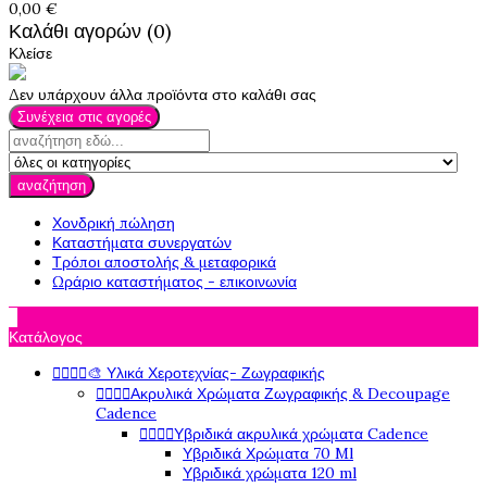
0,00 €
Καλάθι αγορών (0)
Κλείσε
Δεν υπάρχουν άλλα προϊόντα στο καλάθι σας
Συνέχεια στις αγορές
αναζήτηση
Χονδρική πώληση
Καταστήματα συνεργατών
Τρόποι αποστολής & μεταφορικά
Ωράριο καταστήματος - επικοινωνία

Κατάλογος




🎨 Υλικά Χεροτεχνίας- Ζωγραφικής




Ακρυλικά Χρώματα Ζωγραφικής & Decoupage
Cadence




Υβριδικά ακρυλικά χρώματα Cadence
Υβριδικά Χρώματα 70 Ml
Υβριδικά χρώματα 120 ml