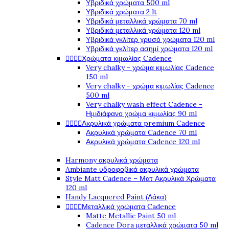
Υβριδικά χρώματα 500 ml
Υβριδικά χρώματα 2 lt
Υβριδικά μεταλλικά χρώματα 70 ml
Υβριδικά μεταλλικά χρώματα 120 ml
Υβριδικά γκλίτερ χρυσό χρώματα 120 ml
Υβριδικά γκλίτερ ασημί χρώματα 120 ml




Χρώματα κιμωλίας Cadence
Very chalky - χρώμα κιμωλίας Cadence
150 ml
Very chalky - χρώμα κιμωλίας Cadence
500 ml
Very chalky wash effect Cadence -
Ημιδιάφανο χρώμα κιμωλίας 90 ml




Ακρυλικά χρώματα premium Cadence
Ακρυλικά χρώματα Cadence 70 ml
Ακρυλικά χρώματα Cadence 120 ml
Harmony ακρυλικά χρώματα
Ambiante υδροφοβικά ακρυλικά χρώματα
Style Matt Cadence – Ματ Ακρυλικά Χρώματα
120 ml
Handy Lacquered Paint (Λάκα)




Μεταλλικά χρώματα Cadence
Matte Metallic Paint 50 ml
Cadence Dora μεταλλικά χρώματα 50 ml