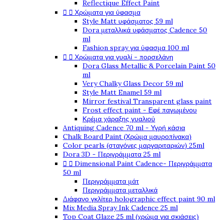
Reflectique Effect Paint


Χρώματα για ύφασμα
Style Matt υφάσματος 59 ml
Dora μεταλλικά υφάσματος Cadence 50
ml
Fashion spray για ύφασμα 100 ml


Χρώματα για γυαλί - πορσελάνη
Dora Glass Metallic & Porcelain Paint 50
ml
Very Chalky Glass Decor 59 ml
Style Matt Enamel 59 ml
Mirror festival Transparent glass paint
Frost effect paint - Εφέ παγωμένου
Κρέμα χάραξης γυαλιού
Antiquing Cadence 70 ml - Υγρή κάσια
Chalk Board Paint (Χρώμα μαυροπίνακα)
Color pearls (σταγόνες μαργαριταριών) 25ml
Dora 3D - Περιγράμματα 25 ml


Dimensional Paint Cadence- Περιγράμματα
50 ml
Περιγράμματα μάτ
Περιγράμματα μεταλλικά
Διάφανο γκλίτερ holographic effect paint 90 ml
Mix Media Spray Ink Cadence 25 ml
Top Coat Glaze 25 ml (χρώμα για σκιάσεις)