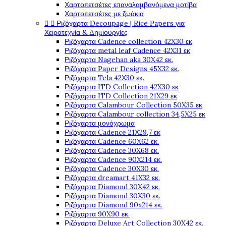
Χαρτοπετσέτες επαναλαμβανόμενα μοτίβα
Χαρτοπετσέτες με ζωάκια


Ριζόχαρτα Decoupage | Rice Papers για
Χειροτεχνία & Δημιουργίες
Ριζόχαρτα Cadence collection 42X30 εκ
Ριζόχαρτα metal leaf Cadence 42X31 εκ
Ριζόχαρτα Nagehan aka 30X42 εκ.
Ριζόχαρτα Paper Designs 45X32 εκ.
Ριζόχαρτα Tela 42Χ30 εκ.
Ριζόχαρτα ITD Collection 42X30 εκ
Ριζόχαρτα ITD Collection 21X29 εκ
Ριζόχαρτα Calambour Collection 50X35 εκ
Ριζόχαρτα Calambour collection 34,5X25 εκ
Ριζόχαρτα μονόχρωμα
Ριζόχαρτα Cadence 21Χ29,7 εκ
Ριζόχαρτα Cadence 60X62 εκ.
Ριζόχαρτα Cadence 30X68 εκ.
Ριζόχαρτα Cadence 90X214 εκ.
Ριζόχαρτα Cadence 30X30 εκ.
Ριζόχαρτα dreamart 41X32 εκ.
Ριζόχαρτα Diamond 30X42 εκ.
Ριζόχαρτα Diamond 30X30 εκ.
Ριζόχαρτα Diamond 90x214 εκ.
Ριζόχαρτα 90X90 εκ.
Ριζόχαρτα Deluxe Art Collection 30X42 εκ.