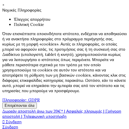
×
Νομικές Πληροφορίες
Έλεγχος απορρήτου
Πολιτική Cookie
Όταν επισκέπτεστε οποιονδήποτε ιστότοπο, ενδέχεται να αποθηκεύσει
ή να ανακτήσει πληροφορίες στο πρόγραμμα περιήγησής σας,
κυρίως με τη μορφή «cookies». Αυτές οι πληροφορίες, οι οποίες
μπορεί να αφορούν εσάς, τις προτιμήσεις σας ή τη συσκευή σας στο
Διαδίκτυο (υπολογιστή, tablet ή κινητό), χρησιμοποιούνται κυρίως
για να λειτουργήσει ο ιστότοπος όπως περιμένετε. Μπορείτε να
μάθετε περισσότερα σχετικά με τον τρόπο με τον οποίο
χρησιμοποιούμε τα cookies σε αυτόν τον ιστότοπο και να
αποτρέψετε τη ρύθμιση των μη βασικών cookies, κάνοντας κλικ στις
διάφορες επικεφαλίδες κατηγορίας παρακάτω. Ωστόσο, εάν το κάνετε
αυτό, μπορεί να επηρεάσει την εμπειρία σας από τον ιστότοπο και τις
υπηρεσίες που μπορούμε να προσφέρουμε.
Πληροφορίες: GDPR
Επιτρέπονται όλα
Δωρεάν αποστολή άνω των 39€* | Ασφαλείς πληρωμές | Γρήγορη
αποστολή | Τηλεφωνική υποστήριξη

Σύνδεση
Σύνδεση