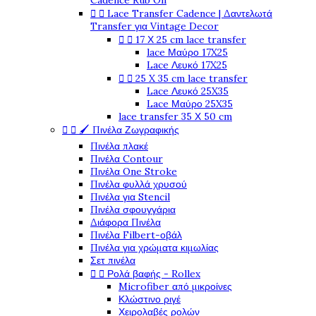
Cadence Rub On


Lace Transfer Cadence | Δαντελωτά
Transfer για Vintage Decor


17 Χ 25 cm lace transfer
lace Μαύρο 17X25
Lace Λευκό 17X25


25 X 35 cm lace transfer
Lace Λευκό 25X35
Lace Μαύρο 25X35
lace transfer 35 Χ 50 cm


🖌️ Πινέλα Ζωγραφικής
Πινέλα πλακέ
Πινέλα Contour
Πινέλα One Stroke
Πινέλα φυλλά χρυσού
Πινέλα για Stencil
Πινέλα σφουγγάρια
Διάφορα Πινέλα
Πινέλα Filbert-οβάλ
Πινέλα για χρώματα κιμωλίας
Σετ πινέλα


Ρολά βαφής - Rollex
Microfiber από μικροίνες
Κλώστινο ριγέ
Χειρολαβές ρολών