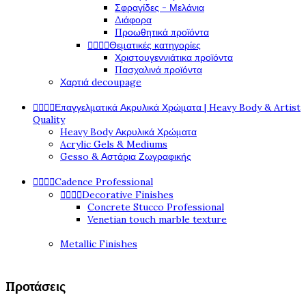
Σφραγίδες - Μελάνια
Διάφορα
Προωθητικά προϊόντα




Θεματικές κατηγορίες
Χριστουγεννιάτικα προϊόντα
Πασχαλινά προϊόντα
Χαρτιά decoupage




Επαγγελματικά Ακρυλικά Χρώματα | Heavy Body & Artist
Quality
Heavy Body Ακρυλικά Χρώματα
Acrylic Gels & Mediums
Gesso & Αστάρια Ζωγραφικής




Cadence Professional




Decorative Finishes
Concrete Stucco Professional
Venetian touch marble texture
Metallic Finishes
Προτάσεις