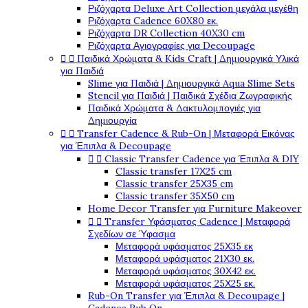
Ριζόχαρτα Deluxe Art Collection μεγάλα μεγέθη
Ριζόχαρτα Cadence 60X80 εκ.
Ριζόχαρτα DR Collection 40X30 cm
Ριζόχαρτα Αγιογραφίες για Decoupage


Παιδικά Χρώματα & Kids Craft | Δημιουργικά Υλικά
για Παιδιά
Slime για Παιδιά | Δημιουργικά Aqua Slime Sets
Stencil για Παιδιά | Παιδικά Σχέδια Ζωγραφικής
Παιδικά Χρώματα & Δακτυλομπογιές για
Δημιουργία


Transfer Cadence & Rub-On | Μεταφορά Εικόνας
για Έπιπλα & Decoupage


Classic Transfer Cadence για Έπιπλα & DIY
Classic transfer 17Χ25 cm
Classic transfer 25Χ35 cm
Classic transfer 35Χ50 cm
Home Decor Transfer για Furniture Makeover


Transfer Υφάσματος Cadence | Μεταφορά
Σχεδίων σε Ύφασμα
Μεταφορά υφάσματος 25Χ35 εκ
Μεταφορά υφάσματος 21Χ30 εκ.
Μεταφορά υφάσματος 30Χ42 εκ.
Μεταφορά υφάσματος 25Χ25 εκ.
Rub-On Transfer για Έπιπλα & Decoupage |