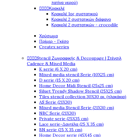
πατίνα νερού)




Κρακελέ
Κρακελέ 1ος συστατικού
Κρακελέ 2 συστατικών διάφανο
Κρακελέ 2 συστατικών - crocodile
Χρύσωμα
Πρίμερ - Γκέσο
Createx series




Stencil Ζωγραφικής & Decoupage | Στένσιλ
Cadence & Mixed Media
K serie (6 X 20 cm)
Mixed media stencil Serie (10X25 cm)
D serie (15 X 20 cm)
Home Decor Midi Stencil (25x25 cm)
Siluet Trendy Shadow Stencil (25X25 cm)
Tiles stencil collection 30X30 εκ. (πλακάκια)
AS Serie (21X30)
Mixed media Stencil Serie (21X30 cm)
NBC Serie (21X30)
Private serie (25X35 cm)
Lace serie-Δαντέλα (25 X 35 cm)
BN serie (25 X 35 cm)
Home Decor serie (45X45 cm)