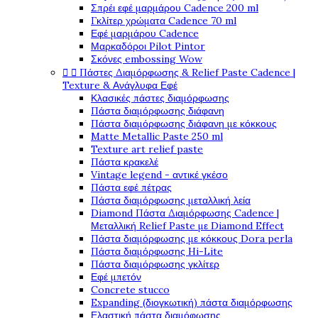
Σπρέι εφέ μαρμάρου Cadence 200 ml
Γκλίτερ χρώματα Cadence 70 ml
Εφέ μαρμάρου Cadence
Μαρκαδόροι Pilot Pintor
Σκόνες embossing Wow


Πάστες Διαμόρφωσης & Relief Paste Cadence |
Texture & Ανάγλυφα Εφέ
Κλασικές πάστες διαμόρφωσης
Πάστα διαμόρφωσης διάφανη
Πάστα διαμόρφωσης διάφανη με κόκκους
Matte Metallic Paste 250 ml
Texture art relief paste
Πάστα κρακελέ
Vintage legend - αντικέ γκέσο
Πάστα εφέ πέτρας
Πάστα διαμόρφωσης μεταλλική λεία
Diamond Πάστα Διαμόρφωσης Cadence |
Μεταλλική Relief Paste με Diamond Effect
Πάστα διαμόρφωσης με κόκκους Dora perla
Πάστα διαμόρφωσης Hi-Lite
Πάστα διαμόρφωσης γκλίτερ
Εφέ μπετόν
Concrete stucco
Expanding (διογκωτική) πάστα διαμόρφωσης
Ελαστική πάστα διαμόφωσης