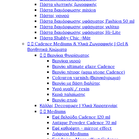
Πάστα γλυπτικής ζωγραφικής
Πάστα διαμόρφωσης mixion
Πάστες χιονιού
Πάστα διαμόρφωσης υφάσματος Fashion 50 ml
Πάστα διαμόρφωσης υφάσματος γκλίτερ
Πάστα διαμόρφωσης υφάσματος Hi-Lite
Πάστα Shabby Chic -Μάτ


Cadence Mediums & Υλικά Ζωγραφικής | Gel &
Βοηθητικά Χρώματα


Βερνίκια Φινιρίσματος
Βερνίκια νερού
Βερνίκι ultimate glaze Cadence
Βερνίκι πέτρας (aqua stone Cadence)
Colouron varnish (Βερνικόχρωμα)
Βερνίκι με βάση διαλύτες
Υγρό γυαλί / resin
Κεριά παλαίωσης
Βερνίκι σπρέι
Κόλλες Decoupage | Υλικά Χειροτεχνίας


Mediums
Εφέ βελούδο Cadence 120 ml
Antique Powder Cadence 70 ml
Εφέ καθρέφτη - mirror effect
Διάφορα Mediums