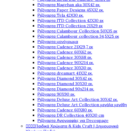
Ριζόχαρτα Nagehan aka 30X42 εκ.
Ριζόχαρτα Paper Designs 45X32 εκ.
Ριζόχαρτα Tela 42Χ30 εκ.
Ριζόχαρτα ITD Collection 42X30 εκ
Ριζόχαρτα ITD Collection 21X29 εκ
Ριζόχαρτα Calambour Collection 50X35 εκ
Ριζόχαρτα Calambour collection 34,5X25 εκ
Ριζόχαρτα μονόχρωμα
Ριζόχαρτα Cadence 21Χ29,7 εκ
Ριζόχαρτα Cadence 60X62 εκ.
Ριζόχαρτα Cadence 30X68 εκ.
Ριζόχαρτα Cadence 90X214 εκ.
Ριζόχαρτα Cadence 30X30 εκ.
Ριζόχαρτα dreamart 41X32 εκ.
Ριζόχαρτα Diamond 30X42 εκ.
Ριζόχαρτα Diamond 30X30 εκ.
Ριζόχαρτα Diamond 90x214 εκ.
Ριζόχαρτα 90X90 εκ.
Ριζόχαρτα Deluxe Art Collection 30X42 εκ.
Ριζόχαρτα Deluxe Art Collection μεγάλα μεγέθη
Ριζόχαρτα Cadence 60X80 εκ.
Ριζόχαρτα DR Collection 40X30 cm
Ριζόχαρτα Αγιογραφίες για Decoupage




Παιδικά Χρώματα & Kids Craft | Δημιουργικά