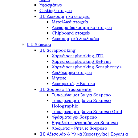
Υφασμάτινα
Casting στοιχεία


Διακοσμητικά στοιχεία
Μεταλλικά στοιχεία
Διάφορα διακοσμητικά στοιχεία
Chipboard στοιχεία
Διακοσμητικά λουλούδια


Διάφορα


Scrapbooking
Χαρτιά scrapbooking ITD
Χαρτιά scrapbooking RePrint
Χαρτιά scrapbooking Scrapberry's
Διπλόκαρφα στοιχεία
Μήτρες
Διακορευτές - Κοπτικά


Sospeso Trasparente
Τυπωμένα μοτίβα για Sospeso
Τυπωμένα μοτίβα για Sospeso
Holographic
Τυπωμένα μοτίβα για Sospeso Gold
Υφάσματα για Sospeso
Εργαλεία - αξεσουάρ για Sospeso
Χρώματα - Ρητίνες Sospeso


Αξεσουάρ & Υλικά Χειροτεχνίας | Εργαλεία