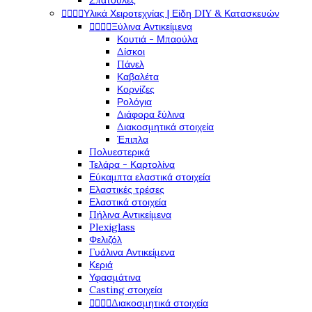
Σπάτουλες




Υλικά Χειροτεχνίας | Είδη DIY & Κατασκευών




Ξύλινα Αντικείμενα
Κουτιά - Μπαούλα
Δίσκοι
Πάνελ
Καβαλέτα
Κορνίζες
Ρολόγια
Διάφορα ξύλινα
Διακοσμητικά στοιχεία
Έπιπλα
Πολυεστερικά
Τελάρα - Καρτολίνα
Εύκαμπτα ελαστικά στοιχεία
Ελαστικές τρέσες
Ελαστικά στοιχεία
Πήλινα Αντικείμενα
Plexiglass
Φελιζόλ
Γυάλινα Αντικείμενα
Κεριά
Υφασμάτινα
Casting στοιχεία




Διακοσμητικά στοιχεία