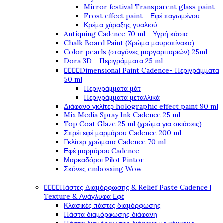
Mirror festival Transparent glass paint
Frost effect paint - Εφέ παγωμένου
Κρέμα χάραξης γυαλιού
Antiquing Cadence 70 ml - Υγρή κάσια
Chalk Board Paint (Χρώμα μαυροπίνακα)
Color pearls (σταγόνες μαργαριταριών) 25ml
Dora 3D - Περιγράμματα 25 ml




Dimensional Paint Cadence- Περιγράμματα
50 ml
Περιγράμματα μάτ
Περιγράμματα μεταλλικά
Διάφανο γκλίτερ holographic effect paint 90 ml
Mix Media Spray Ink Cadence 25 ml
Top Coat Glaze 25 ml (χρώμα για σκιάσεις)
Σπρέι εφέ μαρμάρου Cadence 200 ml
Γκλίτερ χρώματα Cadence 70 ml
Εφέ μαρμάρου Cadence
Μαρκαδόροι Pilot Pintor
Σκόνες embossing Wow




Πάστες Διαμόρφωσης & Relief Paste Cadence |
Texture & Ανάγλυφα Εφέ
Κλασικές πάστες διαμόρφωσης
Πάστα διαμόρφωσης διάφανη