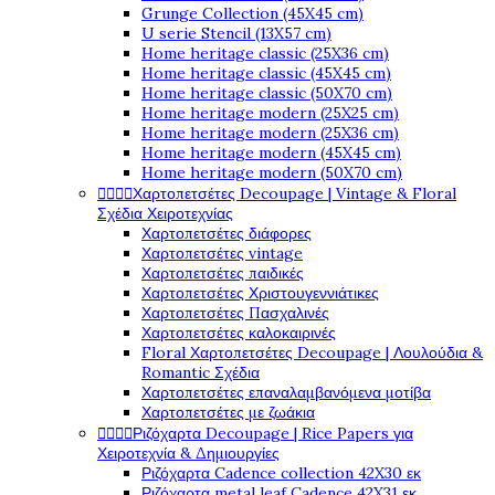
Grunge Collection (45X45 cm)
U serie Stencil (13X57 cm)
Home heritage classic (25X36 cm)
Home heritage classic (45X45 cm)
Home heritage classic (50X70 cm)
Home heritage modern (25X25 cm)
Home heritage modern (25X36 cm)
Home heritage modern (45X45 cm)
Home heritage modern (50X70 cm)




Χαρτοπετσέτες Decoupage | Vintage & Floral
Σχέδια Χειροτεχνίας
Χαρτοπετσέτες διάφορες
Χαρτοπετσέτες vintage
Χαρτοπετσέτες παιδικές
Χαρτοπετσέτες Χριστουγεννιάτικες
Χαρτοπετσέτες Πασχαλινές
Χαρτοπετσέτες καλοκαιρινές
Floral Χαρτοπετσέτες Decoupage | Λουλούδια &
Romantic Σχέδια
Χαρτοπετσέτες επαναλαμβανόμενα μοτίβα
Χαρτοπετσέτες με ζωάκια




Ριζόχαρτα Decoupage | Rice Papers για
Χειροτεχνία & Δημιουργίες
Ριζόχαρτα Cadence collection 42X30 εκ
Ριζόχαρτα metal leaf Cadence 42X31 εκ