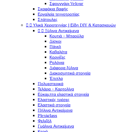
Σφουγγάρι Velour
Σκαφάκια βαφής
Εργαλεία τεχνοτροπίας
Σπάτουλες


Υλικά Χειροτεχνίας | Είδη DIY & Κατασκευών


Ξύλινα Αντικείμενα
Κουτιά - Μπαούλα
Δίσκοι
Πάνελ
Καβαλέτα
Κορνίζες
Ρολόγια
Διάφορα ξύλινα
Διακοσμητικά στοιχεία
Έπιπλα
Πολυεστερικά
Τελάρα - Καρτολίνα
Εύκαμπτα ελαστικά στοιχεία
Ελαστικές τρέσες
Ελαστικά στοιχεία
Πήλινα Αντικείμενα
Plexiglass
Φελιζόλ
Γυάλινα Αντικείμενα
Κεριά