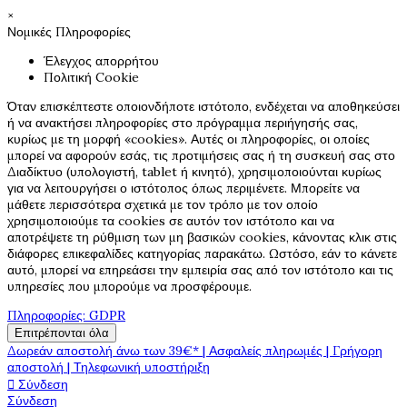
×
Νομικές Πληροφορίες
Έλεγχος απορρήτου
Πολιτική Cookie
Όταν επισκέπτεστε οποιονδήποτε ιστότοπο, ενδέχεται να αποθηκεύσει
ή να ανακτήσει πληροφορίες στο πρόγραμμα περιήγησής σας,
κυρίως με τη μορφή «cookies». Αυτές οι πληροφορίες, οι οποίες
μπορεί να αφορούν εσάς, τις προτιμήσεις σας ή τη συσκευή σας στο
Διαδίκτυο (υπολογιστή, tablet ή κινητό), χρησιμοποιούνται κυρίως
για να λειτουργήσει ο ιστότοπος όπως περιμένετε. Μπορείτε να
μάθετε περισσότερα σχετικά με τον τρόπο με τον οποίο
χρησιμοποιούμε τα cookies σε αυτόν τον ιστότοπο και να
αποτρέψετε τη ρύθμιση των μη βασικών cookies, κάνοντας κλικ στις
διάφορες επικεφαλίδες κατηγορίας παρακάτω. Ωστόσο, εάν το κάνετε
αυτό, μπορεί να επηρεάσει την εμπειρία σας από τον ιστότοπο και τις
υπηρεσίες που μπορούμε να προσφέρουμε.
Πληροφορίες: GDPR
Επιτρέπονται όλα
Δωρεάν αποστολή άνω των 39€* | Ασφαλείς πληρωμές | Γρήγορη
αποστολή | Τηλεφωνική υποστήριξη

Σύνδεση
Σύνδεση