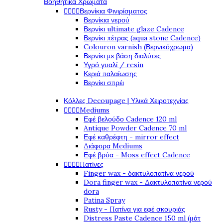
Βοηθητικά Χρώματα




Βερνίκια Φινιρίσματος
Βερνίκια νερού
Βερνίκι ultimate glaze Cadence
Βερνίκι πέτρας (aqua stone Cadence)
Colouron varnish (Βερνικόχρωμα)
Βερνίκι με βάση διαλύτες
Υγρό γυαλί / resin
Κεριά παλαίωσης
Βερνίκι σπρέι
Κόλλες Decoupage | Υλικά Χειροτεχνίας




Mediums
Εφέ βελούδο Cadence 120 ml
Antique Powder Cadence 70 ml
Εφέ καθρέφτη - mirror effect
Διάφορα Mediums
Εφέ βρύα - Moss effect Cadence




Πατίνες
Finger wax - δακτυλοπατίνα νερού
Dora finger wax - Δακτυλοπατίνα νερού
dora
Patina Spray
Rusty - Πατίνα για εφέ σκουριάς
Distress Paste Cadence 150 ml (μάτ