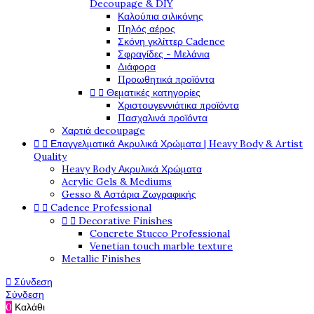
Decoupage & DIY
Καλούπια σιλικόνης
Πηλός αέρος
Σκόνη γκλίττερ Cadence
Σφραγίδες - Μελάνια
Διάφορα
Προωθητικά προϊόντα


Θεματικές κατηγορίες
Χριστουγεννιάτικα προϊόντα
Πασχαλινά προϊόντα
Χαρτιά decoupage


Επαγγελματικά Ακρυλικά Χρώματα | Heavy Body & Artist
Quality
Heavy Body Ακρυλικά Χρώματα
Acrylic Gels & Mediums
Gesso & Αστάρια Ζωγραφικής


Cadence Professional


Decorative Finishes
Concrete Stucco Professional
Venetian touch marble texture
Metallic Finishes

Σύνδεση
Σύνδεση
0
Καλάθι