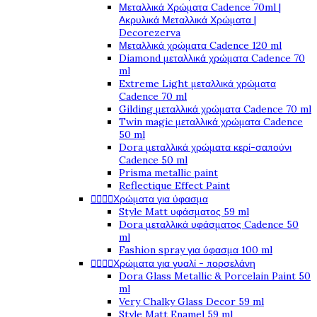
Μεταλλικά Χρώματα Cadence 70ml |
Ακρυλικά Μεταλλικά Χρώματα |
Decorezerva
Μεταλλικά χρώματα Cadence 120 ml
Diamond μεταλλικά χρώματα Cadence 70
ml
Extreme Light μεταλλικά χρώματα
Cadence 70 ml
Gilding μεταλλικά χρώματα Cadence 70 ml
Twin magic μεταλλικά χρώματα Cadence
50 ml
Dora μεταλλικά χρώματα κερί-σαπούνι
Cadence 50 ml
Prisma metallic paint
Reflectique Effect Paint




Χρώματα για ύφασμα
Style Matt υφάσματος 59 ml
Dora μεταλλικά υφάσματος Cadence 50
ml
Fashion spray για ύφασμα 100 ml




Χρώματα για γυαλί - πορσελάνη
Dora Glass Metallic & Porcelain Paint 50
ml
Very Chalky Glass Decor 59 ml
Style Matt Enamel 59 ml