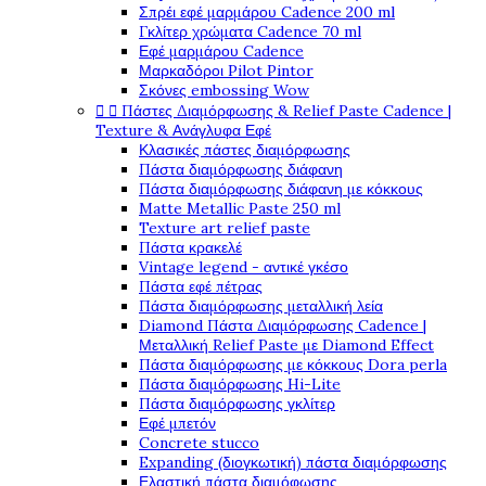
Σπρέι εφέ μαρμάρου Cadence 200 ml
Γκλίτερ χρώματα Cadence 70 ml
Εφέ μαρμάρου Cadence
Μαρκαδόροι Pilot Pintor
Σκόνες embossing Wow


Πάστες Διαμόρφωσης & Relief Paste Cadence |
Texture & Ανάγλυφα Εφέ
Κλασικές πάστες διαμόρφωσης
Πάστα διαμόρφωσης διάφανη
Πάστα διαμόρφωσης διάφανη με κόκκους
Matte Metallic Paste 250 ml
Texture art relief paste
Πάστα κρακελέ
Vintage legend - αντικέ γκέσο
Πάστα εφέ πέτρας
Πάστα διαμόρφωσης μεταλλική λεία
Diamond Πάστα Διαμόρφωσης Cadence |
Μεταλλική Relief Paste με Diamond Effect
Πάστα διαμόρφωσης με κόκκους Dora perla
Πάστα διαμόρφωσης Hi-Lite
Πάστα διαμόρφωσης γκλίτερ
Εφέ μπετόν
Concrete stucco
Expanding (διογκωτική) πάστα διαμόρφωσης
Ελαστική πάστα διαμόφωσης