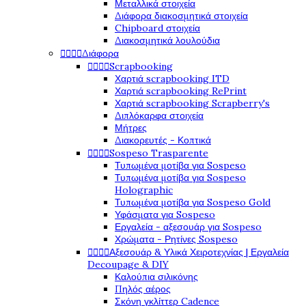
Μεταλλικά στοιχεία
Διάφορα διακοσμητικά στοιχεία
Chipboard στοιχεία
Διακοσμητικά λουλούδια




Διάφορα




Scrapbooking
Χαρτιά scrapbooking ITD
Χαρτιά scrapbooking RePrint
Χαρτιά scrapbooking Scrapberry's
Διπλόκαρφα στοιχεία
Μήτρες
Διακορευτές - Κοπτικά




Sospeso Trasparente
Τυπωμένα μοτίβα για Sospeso
Τυπωμένα μοτίβα για Sospeso
Holographic
Τυπωμένα μοτίβα για Sospeso Gold
Υφάσματα για Sospeso
Εργαλεία - αξεσουάρ για Sospeso
Χρώματα - Ρητίνες Sospeso




Αξεσουάρ & Υλικά Χειροτεχνίας | Εργαλεία
Decoupage & DIY
Καλούπια σιλικόνης
Πηλός αέρος
Σκόνη γκλίττερ Cadence