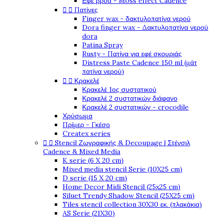
Εφέ βρύα - Moss effect Cadence


Πατίνες
Finger wax - δακτυλοπατίνα νερού
Dora finger wax - Δακτυλοπατίνα νερού
dora
Patina Spray
Rusty - Πατίνα για εφέ σκουριάς
Distress Paste Cadence 150 ml (μάτ
πατίνα νερού)


Κρακελέ
Κρακελέ 1ος συστατικού
Κρακελέ 2 συστατικών διάφανο
Κρακελέ 2 συστατικών - crocodile
Χρύσωμα
Πρίμερ - Γκέσο
Createx series


Stencil Ζωγραφικής & Decoupage | Στένσιλ
Cadence & Mixed Media
K serie (6 X 20 cm)
Mixed media stencil Serie (10X25 cm)
D serie (15 X 20 cm)
Home Decor Midi Stencil (25x25 cm)
Siluet Trendy Shadow Stencil (25X25 cm)
Tiles stencil collection 30X30 εκ. (πλακάκια)
AS Serie (21X30)