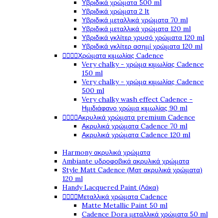
Υβριδικά χρώματα 500 ml
Υβριδικά χρώματα 2 lt
Υβριδικά μεταλλικά χρώματα 70 ml
Υβριδικά μεταλλικά χρώματα 120 ml
Υβριδικά γκλίτερ χρυσό χρώματα 120 ml
Υβριδικά γκλίτερ ασημί χρώματα 120 ml




Χρώματα κιμωλίας Cadence
Very chalky - χρώμα κιμωλίας Cadence
150 ml
Very chalky - χρώμα κιμωλίας Cadence
500 ml
Very chalky wash effect Cadence -
Ημιδιάφανο χρώμα κιμωλίας 90 ml




Ακρυλικά χρώματα premium Cadence
Ακρυλικά χρώματα Cadence 70 ml
Ακρυλικά χρώματα Cadence 120 ml
Harmony ακρυλικά χρώματα
Ambiante υδροφοβικά ακρυλικά χρώματα
Style Matt Cadence (Ματ ακρυλικά χρώματα)
120 ml
Handy Lacquered Paint (Λάκα)




Μεταλλικά χρώματα Cadence
Matte Metallic Paint 50 ml
Cadence Dora μεταλλικά χρώματα 50 ml