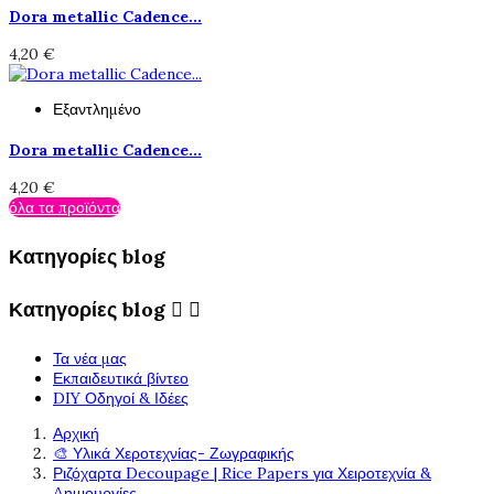
Dora metallic Cadence...
4,20 €
Εξαντλημένο
Dora metallic Cadence...
4,20 €
όλα τα προϊόντα
Κατηγορίες blog
Κατηγορίες blog


Τα νέα μας
Εκπαιδευτικά βίντεο
DIY Οδηγοί & Ιδέες
Αρχική
🎨 Υλικά Χεροτεχνίας- Ζωγραφικής
Ριζόχαρτα Decoupage | Rice Papers για Χειροτεχνία &
Δημιουργίες