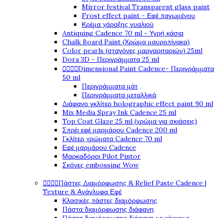
Mirror festival Transparent glass paint
Frost effect paint - Εφέ παγωμένου
Κρέμα χάραξης γυαλιού
Antiquing Cadence 70 ml - Υγρή κάσια
Chalk Board Paint (Χρώμα μαυροπίνακα)
Color pearls (σταγόνες μαργαριταριών) 25ml
Dora 3D - Περιγράμματα 25 ml




Dimensional Paint Cadence- Περιγράμματα
50 ml
Περιγράμματα μάτ
Περιγράμματα μεταλλικά
Διάφανο γκλίτερ holographic effect paint 90 ml
Mix Media Spray Ink Cadence 25 ml
Top Coat Glaze 25 ml (χρώμα για σκιάσεις)
Σπρέι εφέ μαρμάρου Cadence 200 ml
Γκλίτερ χρώματα Cadence 70 ml
Εφέ μαρμάρου Cadence
Μαρκαδόροι Pilot Pintor
Σκόνες embossing Wow




Πάστες Διαμόρφωσης & Relief Paste Cadence |
Texture & Ανάγλυφα Εφέ
Κλασικές πάστες διαμόρφωσης
Πάστα διαμόρφωσης διάφανη