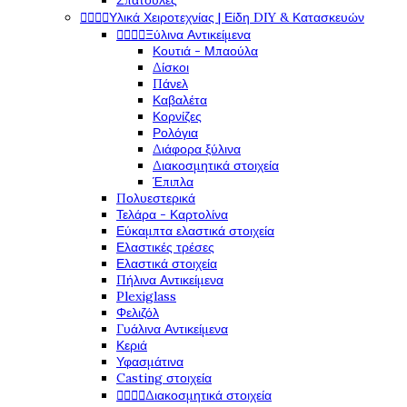
Σπάτουλες




Υλικά Χειροτεχνίας | Είδη DIY & Κατασκευών




Ξύλινα Αντικείμενα
Κουτιά - Μπαούλα
Δίσκοι
Πάνελ
Καβαλέτα
Κορνίζες
Ρολόγια
Διάφορα ξύλινα
Διακοσμητικά στοιχεία
Έπιπλα
Πολυεστερικά
Τελάρα - Καρτολίνα
Εύκαμπτα ελαστικά στοιχεία
Ελαστικές τρέσες
Ελαστικά στοιχεία
Πήλινα Αντικείμενα
Plexiglass
Φελιζόλ
Γυάλινα Αντικείμενα
Κεριά
Υφασμάτινα
Casting στοιχεία




Διακοσμητικά στοιχεία