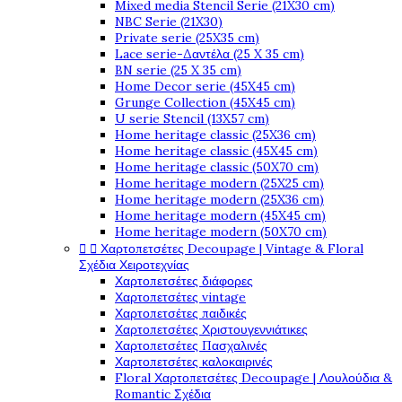
Mixed media Stencil Serie (21X30 cm)
NBC Serie (21X30)
Private serie (25X35 cm)
Lace serie-Δαντέλα (25 X 35 cm)
BN serie (25 X 35 cm)
Home Decor serie (45X45 cm)
Grunge Collection (45X45 cm)
U serie Stencil (13X57 cm)
Home heritage classic (25X36 cm)
Home heritage classic (45X45 cm)
Home heritage classic (50X70 cm)
Home heritage modern (25X25 cm)
Home heritage modern (25X36 cm)
Home heritage modern (45X45 cm)
Home heritage modern (50X70 cm)


Χαρτοπετσέτες Decoupage | Vintage & Floral
Σχέδια Χειροτεχνίας
Χαρτοπετσέτες διάφορες
Χαρτοπετσέτες vintage
Χαρτοπετσέτες παιδικές
Χαρτοπετσέτες Χριστουγεννιάτικες
Χαρτοπετσέτες Πασχαλινές
Χαρτοπετσέτες καλοκαιρινές
Floral Χαρτοπετσέτες Decoupage | Λουλούδια &
Romantic Σχέδια