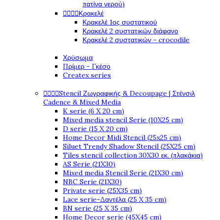
πατίνα νερού)




Κρακελέ
Κρακελέ 1ος συστατικού
Κρακελέ 2 συστατικών διάφανο
Κρακελέ 2 συστατικών - crocodile
Χρύσωμα
Πρίμερ - Γκέσο
Createx series




Stencil Ζωγραφικής & Decoupage | Στένσιλ
Cadence & Mixed Media
K serie (6 X 20 cm)
Mixed media stencil Serie (10X25 cm)
D serie (15 X 20 cm)
Home Decor Midi Stencil (25x25 cm)
Siluet Trendy Shadow Stencil (25X25 cm)
Tiles stencil collection 30X30 εκ. (πλακάκια)
AS Serie (21X30)
Mixed media Stencil Serie (21X30 cm)
NBC Serie (21X30)
Private serie (25X35 cm)
Lace serie-Δαντέλα (25 X 35 cm)
BN serie (25 X 35 cm)
Home Decor serie (45X45 cm)