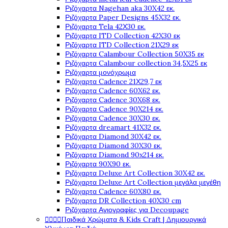
Ριζόχαρτα Nagehan aka 30X42 εκ.
Ριζόχαρτα Paper Designs 45X32 εκ.
Ριζόχαρτα Tela 42Χ30 εκ.
Ριζόχαρτα ITD Collection 42X30 εκ
Ριζόχαρτα ITD Collection 21X29 εκ
Ριζόχαρτα Calambour Collection 50X35 εκ
Ριζόχαρτα Calambour collection 34,5X25 εκ
Ριζόχαρτα μονόχρωμα
Ριζόχαρτα Cadence 21Χ29,7 εκ
Ριζόχαρτα Cadence 60X62 εκ.
Ριζόχαρτα Cadence 30X68 εκ.
Ριζόχαρτα Cadence 90X214 εκ.
Ριζόχαρτα Cadence 30X30 εκ.
Ριζόχαρτα dreamart 41X32 εκ.
Ριζόχαρτα Diamond 30X42 εκ.
Ριζόχαρτα Diamond 30X30 εκ.
Ριζόχαρτα Diamond 90x214 εκ.
Ριζόχαρτα 90X90 εκ.
Ριζόχαρτα Deluxe Art Collection 30X42 εκ.
Ριζόχαρτα Deluxe Art Collection μεγάλα μεγέθη
Ριζόχαρτα Cadence 60X80 εκ.
Ριζόχαρτα DR Collection 40X30 cm
Ριζόχαρτα Αγιογραφίες για Decoupage




Παιδικά Χρώματα & Kids Craft | Δημιουργικά