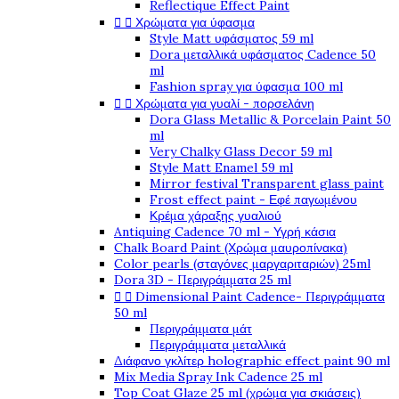
Reflectique Effect Paint


Χρώματα για ύφασμα
Style Matt υφάσματος 59 ml
Dora μεταλλικά υφάσματος Cadence 50
ml
Fashion spray για ύφασμα 100 ml


Χρώματα για γυαλί - πορσελάνη
Dora Glass Metallic & Porcelain Paint 50
ml
Very Chalky Glass Decor 59 ml
Style Matt Enamel 59 ml
Mirror festival Transparent glass paint
Frost effect paint - Εφέ παγωμένου
Κρέμα χάραξης γυαλιού
Antiquing Cadence 70 ml - Υγρή κάσια
Chalk Board Paint (Χρώμα μαυροπίνακα)
Color pearls (σταγόνες μαργαριταριών) 25ml
Dora 3D - Περιγράμματα 25 ml


Dimensional Paint Cadence- Περιγράμματα
50 ml
Περιγράμματα μάτ
Περιγράμματα μεταλλικά
Διάφανο γκλίτερ holographic effect paint 90 ml
Mix Media Spray Ink Cadence 25 ml
Top Coat Glaze 25 ml (χρώμα για σκιάσεις)