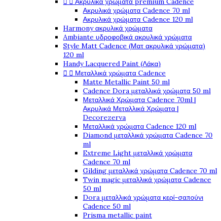


Ακρυλικά χρώματα premium Cadence
Ακρυλικά χρώματα Cadence 70 ml
Ακρυλικά χρώματα Cadence 120 ml
Harmony ακρυλικά χρώματα
Ambiante υδροφοβικά ακρυλικά χρώματα
Style Matt Cadence (Ματ ακρυλικά χρώματα)
120 ml
Handy Lacquered Paint (Λάκα)


Μεταλλικά χρώματα Cadence
Matte Metallic Paint 50 ml
Cadence Dora μεταλλικά χρώματα 50 ml
Μεταλλικά Χρώματα Cadence 70ml |
Ακρυλικά Μεταλλικά Χρώματα |
Decorezerva
Μεταλλικά χρώματα Cadence 120 ml
Diamond μεταλλικά χρώματα Cadence 70
ml
Extreme Light μεταλλικά χρώματα
Cadence 70 ml
Gilding μεταλλικά χρώματα Cadence 70 ml
Twin magic μεταλλικά χρώματα Cadence
50 ml
Dora μεταλλικά χρώματα κερί-σαπούνι
Cadence 50 ml
Prisma metallic paint