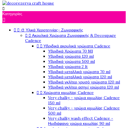

Κατηγορίες



🎨 Υλικά Χεροτεχνίας- Ζωγραφικής


Ακρυλικά Χρώματα Ζωγραφικής & Decoupage
Cadence


Υβριδικά ακρυλικά χρώματα Cadence
Υβριδικά Χρώματα 70 Ml
Υβριδικά χρώματα 120 ml
Υβριδικά χρώματα 500 ml
Υβριδικά χρώματα 2 lt
Υβριδικά μεταλλικά χρώματα 70 ml
Υβριδικά μεταλλικά χρώματα 120 ml
Υβριδικά γκλίτερ χρυσό χρώματα 120 ml
Υβριδικά γκλίτερ ασημί χρώματα 120 ml


Χρώματα κιμωλίας Cadence
Very chalky - χρώμα κιμωλίας Cadence
150 ml
Very chalky - χρώμα κιμωλίας Cadence
500 ml
Very chalky wash effect Cadence -
Ημιδιάφανο χρώμα κιμωλίας 90 ml