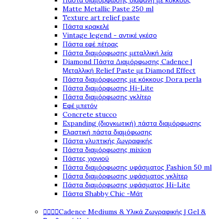
Πάστα διαμόρφωσης διάφανη με κόκκους
Matte Metallic Paste 250 ml
Texture art relief paste
Πάστα κρακελέ
Vintage legend - αντικέ γκέσο
Πάστα εφέ πέτρας
Πάστα διαμόρφωσης μεταλλική λεία
Diamond Πάστα Διαμόρφωσης Cadence |
Μεταλλική Relief Paste με Diamond Effect
Πάστα διαμόρφωσης με κόκκους Dora perla
Πάστα διαμόρφωσης Hi-Lite
Πάστα διαμόρφωσης γκλίτερ
Εφέ μπετόν
Concrete stucco
Expanding (διογκωτική) πάστα διαμόρφωσης
Ελαστική πάστα διαμόφωσης
Πάστα γλυπτικής ζωγραφικής
Πάστα διαμόρφωσης mixion
Πάστες χιονιού
Πάστα διαμόρφωσης υφάσματος Fashion 50 ml
Πάστα διαμόρφωσης υφάσματος γκλίτερ
Πάστα διαμόρφωσης υφάσματος Hi-Lite
Πάστα Shabby Chic -Μάτ




Cadence Mediums & Υλικά Ζωγραφικής | Gel &