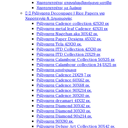
Χαρτοπετσέτες επαναλαμβανόμενα μοτίβα
Χαρτοπετσέτες με ζωάκια


Ριζόχαρτα Decoupage | Rice Papers για
Χειροτεχνία & Δημιουργίες
Ριζόχαρτα Cadence collection 42X30 εκ
Ριζόχαρτα metal leaf Cadence 42X31 εκ
Ριζόχαρτα Nagehan aka 30X42 εκ.
Ριζόχαρτα Paper Designs 45X32 εκ.
Ριζόχαρτα Tela 42Χ30 εκ.
Ριζόχαρτα ITD Collection 42X30 εκ
Ριζόχαρτα ITD Collection 21X29 εκ
Ριζόχαρτα Calambour Collection 50X35 εκ
Ριζόχαρτα Calambour collection 34,5X25 εκ
Ριζόχαρτα μονόχρωμα
Ριζόχαρτα Cadence 21Χ29,7 εκ
Ριζόχαρτα Cadence 60X62 εκ.
Ριζόχαρτα Cadence 30X68 εκ.
Ριζόχαρτα Cadence 90X214 εκ.
Ριζόχαρτα Cadence 30X30 εκ.
Ριζόχαρτα dreamart 41X32 εκ.
Ριζόχαρτα Diamond 30X42 εκ.
Ριζόχαρτα Diamond 30X30 εκ.
Ριζόχαρτα Diamond 90x214 εκ.
Ριζόχαρτα 90X90 εκ.
Ριζόχαρτα Deluxe Art Collection 30X42 εκ.