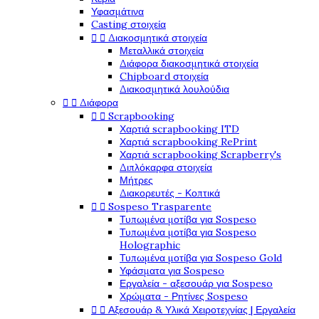
Υφασμάτινα
Casting στοιχεία


Διακοσμητικά στοιχεία
Μεταλλικά στοιχεία
Διάφορα διακοσμητικά στοιχεία
Chipboard στοιχεία
Διακοσμητικά λουλούδια


Διάφορα


Scrapbooking
Χαρτιά scrapbooking ITD
Χαρτιά scrapbooking RePrint
Χαρτιά scrapbooking Scrapberry's
Διπλόκαρφα στοιχεία
Μήτρες
Διακορευτές - Κοπτικά


Sospeso Trasparente
Τυπωμένα μοτίβα για Sospeso
Τυπωμένα μοτίβα για Sospeso
Holographic
Τυπωμένα μοτίβα για Sospeso Gold
Υφάσματα για Sospeso
Εργαλεία - αξεσουάρ για Sospeso
Χρώματα - Ρητίνες Sospeso


Αξεσουάρ & Υλικά Χειροτεχνίας | Εργαλεία