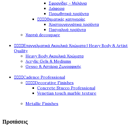
Σφραγίδες - Μελάνια
Διάφορα
Προωθητικά προϊόντα




Θεματικές κατηγορίες
Χριστουγεννιάτικα προϊόντα
Πασχαλινά προϊόντα
Χαρτιά decoupage




Επαγγελματικά Ακρυλικά Χρώματα | Heavy Body & Artist
Quality
Heavy Body Ακρυλικά Χρώματα
Acrylic Gels & Mediums
Gesso & Αστάρια Ζωγραφικής




Cadence Professional




Decorative Finishes
Concrete Stucco Professional
Venetian touch marble texture
Metallic Finishes
Προτάσεις