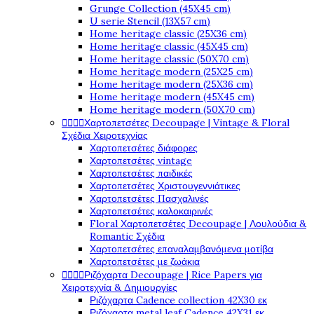
Grunge Collection (45X45 cm)
U serie Stencil (13X57 cm)
Home heritage classic (25X36 cm)
Home heritage classic (45X45 cm)
Home heritage classic (50X70 cm)
Home heritage modern (25X25 cm)
Home heritage modern (25X36 cm)
Home heritage modern (45X45 cm)
Home heritage modern (50X70 cm)




Χαρτοπετσέτες Decoupage | Vintage & Floral
Σχέδια Χειροτεχνίας
Χαρτοπετσέτες διάφορες
Χαρτοπετσέτες vintage
Χαρτοπετσέτες παιδικές
Χαρτοπετσέτες Χριστουγεννιάτικες
Χαρτοπετσέτες Πασχαλινές
Χαρτοπετσέτες καλοκαιρινές
Floral Χαρτοπετσέτες Decoupage | Λουλούδια &
Romantic Σχέδια
Χαρτοπετσέτες επαναλαμβανόμενα μοτίβα
Χαρτοπετσέτες με ζωάκια




Ριζόχαρτα Decoupage | Rice Papers για
Χειροτεχνία & Δημιουργίες
Ριζόχαρτα Cadence collection 42X30 εκ
Ριζόχαρτα metal leaf Cadence 42X31 εκ