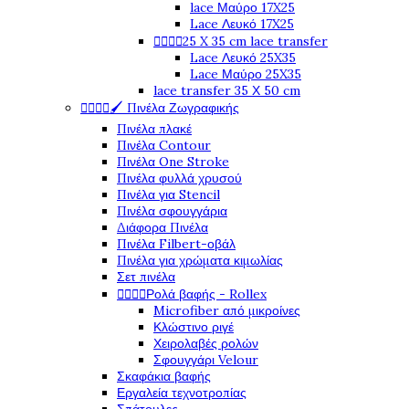
lace Μαύρο 17X25
Lace Λευκό 17X25




25 X 35 cm lace transfer
Lace Λευκό 25X35
Lace Μαύρο 25X35
lace transfer 35 Χ 50 cm




🖌️ Πινέλα Ζωγραφικής
Πινέλα πλακέ
Πινέλα Contour
Πινέλα One Stroke
Πινέλα φυλλά χρυσού
Πινέλα για Stencil
Πινέλα σφουγγάρια
Διάφορα Πινέλα
Πινέλα Filbert-οβάλ
Πινέλα για χρώματα κιμωλίας
Σετ πινέλα




Ρολά βαφής - Rollex
Microfiber από μικροίνες
Κλώστινο ριγέ
Χειρολαβές ρολών
Σφουγγάρι Velour
Σκαφάκια βαφής
Εργαλεία τεχνοτροπίας