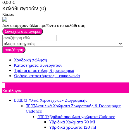
0,00 €
Καλάθι αγορών (0)
Κλείσε
Δεν υπάρχουν άλλα προϊόντα στο καλάθι σας
Συνέχεια στις αγορές
αναζήτηση
Χονδρική πώληση
Καταστήματα συνεργατών
Τρόποι αποστολής & μεταφορικά
Ωράριο καταστήματος - επικοινωνία

Κατάλογος




🎨 Υλικά Χεροτεχνίας- Ζωγραφικής




Ακρυλικά Χρώματα Ζωγραφικής & Decoupage
Cadence




Υβριδικά ακρυλικά χρώματα Cadence
Υβριδικά Χρώματα 70 Ml
Υβριδικά χρώματα 120 ml