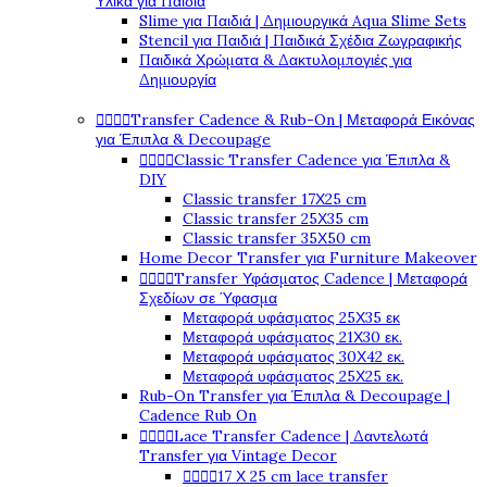
Υλικά για Παιδιά
Slime για Παιδιά | Δημιουργικά Aqua Slime Sets
Stencil για Παιδιά | Παιδικά Σχέδια Ζωγραφικής
Παιδικά Χρώματα & Δακτυλομπογιές για
Δημιουργία




Transfer Cadence & Rub-On | Μεταφορά Εικόνας
για Έπιπλα & Decoupage




Classic Transfer Cadence για Έπιπλα &
DIY
Classic transfer 17Χ25 cm
Classic transfer 25Χ35 cm
Classic transfer 35Χ50 cm
Home Decor Transfer για Furniture Makeover




Transfer Υφάσματος Cadence | Μεταφορά
Σχεδίων σε Ύφασμα
Μεταφορά υφάσματος 25Χ35 εκ
Μεταφορά υφάσματος 21Χ30 εκ.
Μεταφορά υφάσματος 30Χ42 εκ.
Μεταφορά υφάσματος 25Χ25 εκ.
Rub-On Transfer για Έπιπλα & Decoupage |
Cadence Rub On




Lace Transfer Cadence | Δαντελωτά
Transfer για Vintage Decor




17 Χ 25 cm lace transfer