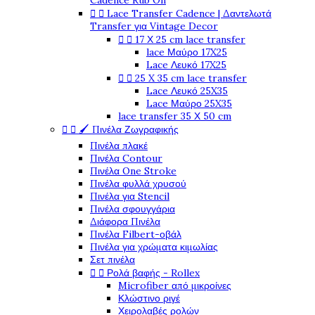
Cadence Rub On


Lace Transfer Cadence | Δαντελωτά
Transfer για Vintage Decor


17 Χ 25 cm lace transfer
lace Μαύρο 17X25
Lace Λευκό 17X25


25 X 35 cm lace transfer
Lace Λευκό 25X35
Lace Μαύρο 25X35
lace transfer 35 Χ 50 cm


🖌️ Πινέλα Ζωγραφικής
Πινέλα πλακέ
Πινέλα Contour
Πινέλα One Stroke
Πινέλα φυλλά χρυσού
Πινέλα για Stencil
Πινέλα σφουγγάρια
Διάφορα Πινέλα
Πινέλα Filbert-οβάλ
Πινέλα για χρώματα κιμωλίας
Σετ πινέλα


Ρολά βαφής - Rollex
Microfiber από μικροίνες
Κλώστινο ριγέ
Χειρολαβές ρολών