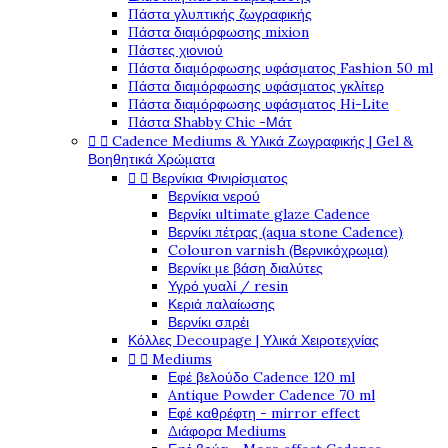
Πάστα γλυπτικής ζωγραφικής
Πάστα διαμόρφωσης mixion
Πάστες χιονιού
Πάστα διαμόρφωσης υφάσματος Fashion 50 ml
Πάστα διαμόρφωσης υφάσματος γκλίτερ
Πάστα διαμόρφωσης υφάσματος Hi-Lite
Πάστα Shabby Chic -Μάτ


Cadence Mediums & Υλικά Ζωγραφικής | Gel &
Βοηθητικά Χρώματα


Βερνίκια Φινιρίσματος
Βερνίκια νερού
Βερνίκι ultimate glaze Cadence
Βερνίκι πέτρας (aqua stone Cadence)
Colouron varnish (Βερνικόχρωμα)
Βερνίκι με βάση διαλύτες
Υγρό γυαλί / resin
Κεριά παλαίωσης
Βερνίκι σπρέι
Κόλλες Decoupage | Υλικά Χειροτεχνίας


Mediums
Εφέ βελούδο Cadence 120 ml
Antique Powder Cadence 70 ml
Εφέ καθρέφτη - mirror effect
Διάφορα Mediums