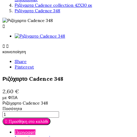
Ριζόχαρτα Cadence collection 42X30 εκ
Ριζόχαρτο Cadence 348



κοινοποίηση
Share
Pinterest
Ριζόχαρτο Cadence 348
2,60 €
με ΦΠΑ
Ριζόχαρτο Cadence 348
Ποσότητα

Προσθήκη στο καλάθι
Περιγραφή