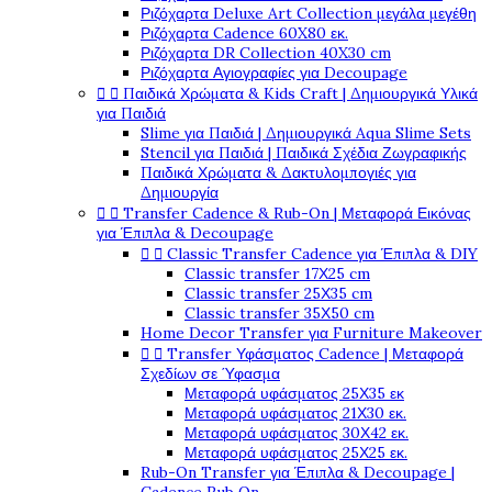
Ριζόχαρτα Deluxe Art Collection μεγάλα μεγέθη
Ριζόχαρτα Cadence 60X80 εκ.
Ριζόχαρτα DR Collection 40X30 cm
Ριζόχαρτα Αγιογραφίες για Decoupage


Παιδικά Χρώματα & Kids Craft | Δημιουργικά Υλικά
για Παιδιά
Slime για Παιδιά | Δημιουργικά Aqua Slime Sets
Stencil για Παιδιά | Παιδικά Σχέδια Ζωγραφικής
Παιδικά Χρώματα & Δακτυλομπογιές για
Δημιουργία


Transfer Cadence & Rub-On | Μεταφορά Εικόνας
για Έπιπλα & Decoupage


Classic Transfer Cadence για Έπιπλα & DIY
Classic transfer 17Χ25 cm
Classic transfer 25Χ35 cm
Classic transfer 35Χ50 cm
Home Decor Transfer για Furniture Makeover


Transfer Υφάσματος Cadence | Μεταφορά
Σχεδίων σε Ύφασμα
Μεταφορά υφάσματος 25Χ35 εκ
Μεταφορά υφάσματος 21Χ30 εκ.
Μεταφορά υφάσματος 30Χ42 εκ.
Μεταφορά υφάσματος 25Χ25 εκ.
Rub-On Transfer για Έπιπλα & Decoupage |