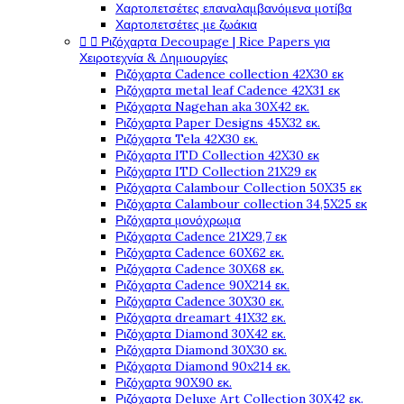
Χαρτοπετσέτες επαναλαμβανόμενα μοτίβα
Χαρτοπετσέτες με ζωάκια


Ριζόχαρτα Decoupage | Rice Papers για
Χειροτεχνία & Δημιουργίες
Ριζόχαρτα Cadence collection 42X30 εκ
Ριζόχαρτα metal leaf Cadence 42X31 εκ
Ριζόχαρτα Nagehan aka 30X42 εκ.
Ριζόχαρτα Paper Designs 45X32 εκ.
Ριζόχαρτα Tela 42Χ30 εκ.
Ριζόχαρτα ITD Collection 42X30 εκ
Ριζόχαρτα ITD Collection 21X29 εκ
Ριζόχαρτα Calambour Collection 50X35 εκ
Ριζόχαρτα Calambour collection 34,5X25 εκ
Ριζόχαρτα μονόχρωμα
Ριζόχαρτα Cadence 21Χ29,7 εκ
Ριζόχαρτα Cadence 60X62 εκ.
Ριζόχαρτα Cadence 30X68 εκ.
Ριζόχαρτα Cadence 90X214 εκ.
Ριζόχαρτα Cadence 30X30 εκ.
Ριζόχαρτα dreamart 41X32 εκ.
Ριζόχαρτα Diamond 30X42 εκ.
Ριζόχαρτα Diamond 30X30 εκ.
Ριζόχαρτα Diamond 90x214 εκ.
Ριζόχαρτα 90X90 εκ.
Ριζόχαρτα Deluxe Art Collection 30X42 εκ.