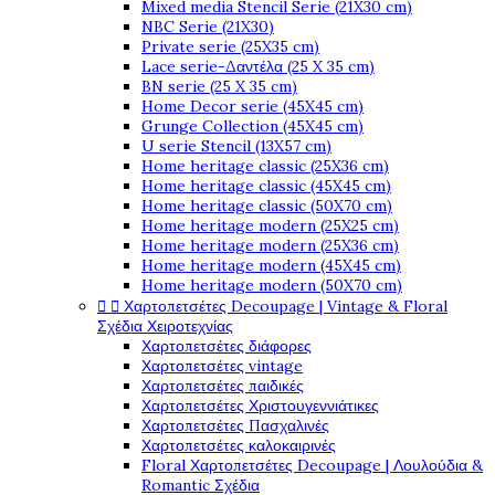
Mixed media Stencil Serie (21X30 cm)
NBC Serie (21X30)
Private serie (25X35 cm)
Lace serie-Δαντέλα (25 X 35 cm)
BN serie (25 X 35 cm)
Home Decor serie (45X45 cm)
Grunge Collection (45X45 cm)
U serie Stencil (13X57 cm)
Home heritage classic (25X36 cm)
Home heritage classic (45X45 cm)
Home heritage classic (50X70 cm)
Home heritage modern (25X25 cm)
Home heritage modern (25X36 cm)
Home heritage modern (45X45 cm)
Home heritage modern (50X70 cm)


Χαρτοπετσέτες Decoupage | Vintage & Floral
Σχέδια Χειροτεχνίας
Χαρτοπετσέτες διάφορες
Χαρτοπετσέτες vintage
Χαρτοπετσέτες παιδικές
Χαρτοπετσέτες Χριστουγεννιάτικες
Χαρτοπετσέτες Πασχαλινές
Χαρτοπετσέτες καλοκαιρινές
Floral Χαρτοπετσέτες Decoupage | Λουλούδια &
Romantic Σχέδια