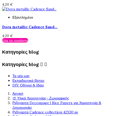
4,20 €
Εξαντλημένο
Dora metallic Cadence Sand...
4,20 €
όλα τα προϊόντα
Κατηγορίες blog
Κατηγορίες blog


Τα νέα μας
Εκπαιδευτικά βίντεο
DIY Οδηγοί & Ιδέες
Αρχική
🎨 Υλικά Χεροτεχνίας- Ζωγραφικής
Ριζόχαρτα Decoupage | Rice Papers για Χειροτεχνία &
Δημιουργίες
Ριζόχαρτα Cadence collection 42X30 εκ