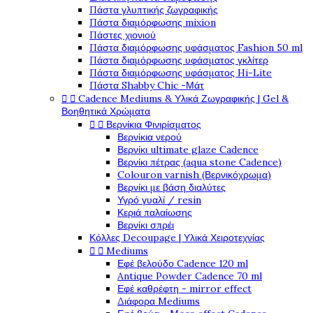
Πάστα γλυπτικής ζωγραφικής
Πάστα διαμόρφωσης mixion
Πάστες χιονιού
Πάστα διαμόρφωσης υφάσματος Fashion 50 ml
Πάστα διαμόρφωσης υφάσματος γκλίτερ
Πάστα διαμόρφωσης υφάσματος Hi-Lite
Πάστα Shabby Chic -Μάτ


Cadence Mediums & Υλικά Ζωγραφικής | Gel &
Βοηθητικά Χρώματα


Βερνίκια Φινιρίσματος
Βερνίκια νερού
Βερνίκι ultimate glaze Cadence
Βερνίκι πέτρας (aqua stone Cadence)
Colouron varnish (Βερνικόχρωμα)
Βερνίκι με βάση διαλύτες
Υγρό γυαλί / resin
Κεριά παλαίωσης
Βερνίκι σπρέι
Κόλλες Decoupage | Υλικά Χειροτεχνίας


Mediums
Εφέ βελούδο Cadence 120 ml
Antique Powder Cadence 70 ml
Εφέ καθρέφτη - mirror effect
Διάφορα Mediums