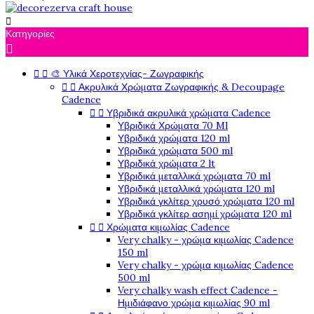

Κατηγορίες



🎨 Υλικά Χεροτεχνίας- Ζωγραφικής


Ακρυλικά Χρώματα Ζωγραφικής & Decoupage
Cadence


Υβριδικά ακρυλικά χρώματα Cadence
Υβριδικά Χρώματα 70 Ml
Υβριδικά χρώματα 120 ml
Υβριδικά χρώματα 500 ml
Υβριδικά χρώματα 2 lt
Υβριδικά μεταλλικά χρώματα 70 ml
Υβριδικά μεταλλικά χρώματα 120 ml
Υβριδικά γκλίτερ χρυσό χρώματα 120 ml
Υβριδικά γκλίτερ ασημί χρώματα 120 ml


Χρώματα κιμωλίας Cadence
Very chalky - χρώμα κιμωλίας Cadence
150 ml
Very chalky - χρώμα κιμωλίας Cadence
500 ml
Very chalky wash effect Cadence -
Ημιδιάφανο χρώμα κιμωλίας 90 ml