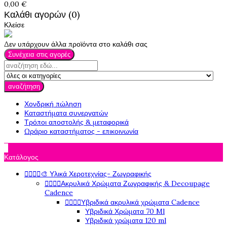
0,00 €
Καλάθι αγορών (0)
Κλείσε
Δεν υπάρχουν άλλα προϊόντα στο καλάθι σας
Συνέχεια στις αγορές
αναζήτηση
Χονδρική πώληση
Καταστήματα συνεργατών
Τρόποι αποστολής & μεταφορικά
Ωράριο καταστήματος - επικοινωνία

Κατάλογος




🎨 Υλικά Χεροτεχνίας- Ζωγραφικής




Ακρυλικά Χρώματα Ζωγραφικής & Decoupage
Cadence




Υβριδικά ακρυλικά χρώματα Cadence
Υβριδικά Χρώματα 70 Ml
Υβριδικά χρώματα 120 ml