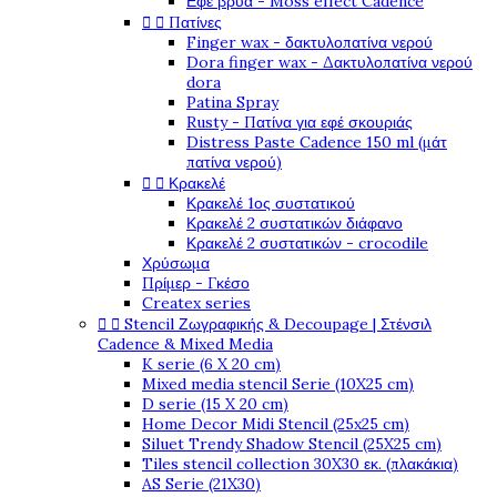
Εφέ βρύα - Moss effect Cadence


Πατίνες
Finger wax - δακτυλοπατίνα νερού
Dora finger wax - Δακτυλοπατίνα νερού
dora
Patina Spray
Rusty - Πατίνα για εφέ σκουριάς
Distress Paste Cadence 150 ml (μάτ
πατίνα νερού)


Κρακελέ
Κρακελέ 1ος συστατικού
Κρακελέ 2 συστατικών διάφανο
Κρακελέ 2 συστατικών - crocodile
Χρύσωμα
Πρίμερ - Γκέσο
Createx series


Stencil Ζωγραφικής & Decoupage | Στένσιλ
Cadence & Mixed Media
K serie (6 X 20 cm)
Mixed media stencil Serie (10X25 cm)
D serie (15 X 20 cm)
Home Decor Midi Stencil (25x25 cm)
Siluet Trendy Shadow Stencil (25X25 cm)
Tiles stencil collection 30X30 εκ. (πλακάκια)
AS Serie (21X30)