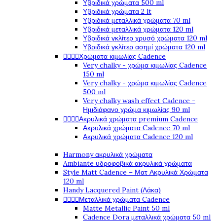
Υβριδικά χρώματα 500 ml
Υβριδικά χρώματα 2 lt
Υβριδικά μεταλλικά χρώματα 70 ml
Υβριδικά μεταλλικά χρώματα 120 ml
Υβριδικά γκλίτερ χρυσό χρώματα 120 ml
Υβριδικά γκλίτερ ασημί χρώματα 120 ml




Χρώματα κιμωλίας Cadence
Very chalky - χρώμα κιμωλίας Cadence
150 ml
Very chalky - χρώμα κιμωλίας Cadence
500 ml
Very chalky wash effect Cadence -
Ημιδιάφανο χρώμα κιμωλίας 90 ml




Ακρυλικά χρώματα premium Cadence
Ακρυλικά χρώματα Cadence 70 ml
Ακρυλικά χρώματα Cadence 120 ml
Harmony ακρυλικά χρώματα
Ambiante υδροφοβικά ακρυλικά χρώματα
Style Matt Cadence – Ματ Ακρυλικά Χρώματα
120 ml
Handy Lacquered Paint (Λάκα)




Μεταλλικά χρώματα Cadence
Matte Metallic Paint 50 ml
Cadence Dora μεταλλικά χρώματα 50 ml