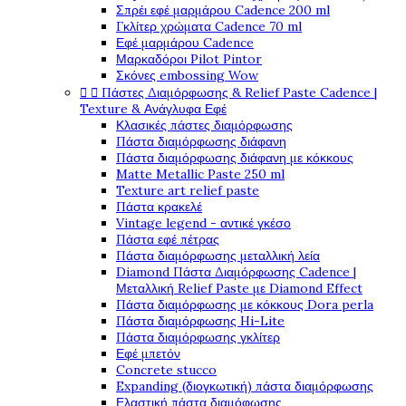
Σπρέι εφέ μαρμάρου Cadence 200 ml
Γκλίτερ χρώματα Cadence 70 ml
Εφέ μαρμάρου Cadence
Μαρκαδόροι Pilot Pintor
Σκόνες embossing Wow


Πάστες Διαμόρφωσης & Relief Paste Cadence |
Texture & Ανάγλυφα Εφέ
Κλασικές πάστες διαμόρφωσης
Πάστα διαμόρφωσης διάφανη
Πάστα διαμόρφωσης διάφανη με κόκκους
Matte Metallic Paste 250 ml
Texture art relief paste
Πάστα κρακελέ
Vintage legend - αντικέ γκέσο
Πάστα εφέ πέτρας
Πάστα διαμόρφωσης μεταλλική λεία
Diamond Πάστα Διαμόρφωσης Cadence |
Μεταλλική Relief Paste με Diamond Effect
Πάστα διαμόρφωσης με κόκκους Dora perla
Πάστα διαμόρφωσης Hi-Lite
Πάστα διαμόρφωσης γκλίτερ
Εφέ μπετόν
Concrete stucco
Expanding (διογκωτική) πάστα διαμόρφωσης
Ελαστική πάστα διαμόφωσης