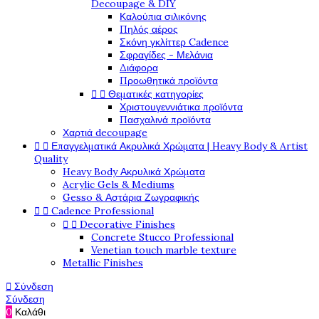
Decoupage & DIY
Καλούπια σιλικόνης
Πηλός αέρος
Σκόνη γκλίττερ Cadence
Σφραγίδες - Μελάνια
Διάφορα
Προωθητικά προϊόντα


Θεματικές κατηγορίες
Χριστουγεννιάτικα προϊόντα
Πασχαλινά προϊόντα
Χαρτιά decoupage


Επαγγελματικά Ακρυλικά Χρώματα | Heavy Body & Artist
Quality
Heavy Body Ακρυλικά Χρώματα
Acrylic Gels & Mediums
Gesso & Αστάρια Ζωγραφικής


Cadence Professional


Decorative Finishes
Concrete Stucco Professional
Venetian touch marble texture
Metallic Finishes

Σύνδεση
Σύνδεση
0
Καλάθι