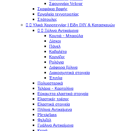
Σφουγγάρι Velour
Σκαφάκια βαφής
Εργαλεία τεχνοτροπίας
Σπάτουλες


Υλικά Χειροτεχνίας | Είδη DIY & Κατασκευών


Ξύλινα Αντικείμενα
Κουτιά - Μπαούλα
Δίσκοι
Πάνελ
Καβαλέτα
Κορνίζες
Ρολόγια
Διάφορα ξύλινα
Διακοσμητικά στοιχεία
Έπιπλα
Πολυεστερικά
Τελάρα - Καρτολίνα
Εύκαμπτα ελαστικά στοιχεία
Ελαστικές τρέσες
Ελαστικά στοιχεία
Πήλινα Αντικείμενα
Plexiglass
Φελιζόλ
Γυάλινα Αντικείμενα
Κεριά