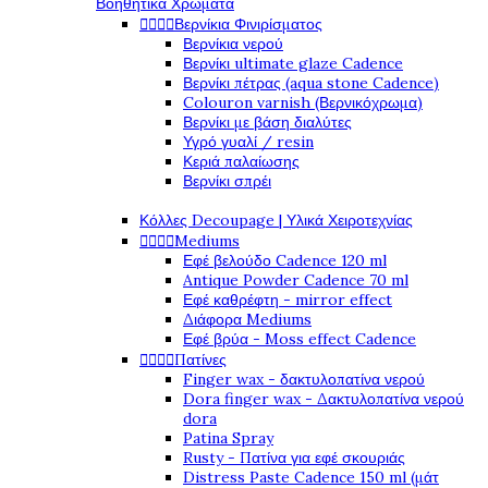
Βοηθητικά Χρώματα




Βερνίκια Φινιρίσματος
Βερνίκια νερού
Βερνίκι ultimate glaze Cadence
Βερνίκι πέτρας (aqua stone Cadence)
Colouron varnish (Βερνικόχρωμα)
Βερνίκι με βάση διαλύτες
Υγρό γυαλί / resin
Κεριά παλαίωσης
Βερνίκι σπρέι
Κόλλες Decoupage | Υλικά Χειροτεχνίας




Mediums
Εφέ βελούδο Cadence 120 ml
Antique Powder Cadence 70 ml
Εφέ καθρέφτη - mirror effect
Διάφορα Mediums
Εφέ βρύα - Moss effect Cadence




Πατίνες
Finger wax - δακτυλοπατίνα νερού
Dora finger wax - Δακτυλοπατίνα νερού
dora
Patina Spray
Rusty - Πατίνα για εφέ σκουριάς
Distress Paste Cadence 150 ml (μάτ