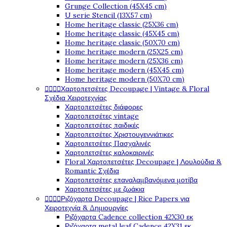
Grunge Collection (45X45 cm)
U serie Stencil (13X57 cm)
Home heritage classic (25X36 cm)
Home heritage classic (45X45 cm)
Home heritage classic (50X70 cm)
Home heritage modern (25X25 cm)
Home heritage modern (25X36 cm)
Home heritage modern (45X45 cm)
Home heritage modern (50X70 cm)




Χαρτοπετσέτες Decoupage | Vintage & Floral
Σχέδια Χειροτεχνίας
Χαρτοπετσέτες διάφορες
Χαρτοπετσέτες vintage
Χαρτοπετσέτες παιδικές
Χαρτοπετσέτες Χριστουγεννιάτικες
Χαρτοπετσέτες Πασχαλινές
Χαρτοπετσέτες καλοκαιρινές
Floral Χαρτοπετσέτες Decoupage | Λουλούδια &
Romantic Σχέδια
Χαρτοπετσέτες επαναλαμβανόμενα μοτίβα
Χαρτοπετσέτες με ζωάκια




Ριζόχαρτα Decoupage | Rice Papers για
Χειροτεχνία & Δημιουργίες
Ριζόχαρτα Cadence collection 42X30 εκ
Ριζόχαρτα metal leaf Cadence 42X31 εκ