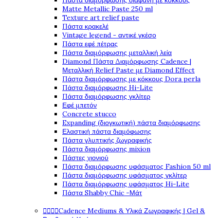
Πάστα διαμόρφωσης διάφανη με κόκκους
Matte Metallic Paste 250 ml
Texture art relief paste
Πάστα κρακελέ
Vintage legend - αντικέ γκέσο
Πάστα εφέ πέτρας
Πάστα διαμόρφωσης μεταλλική λεία
Diamond Πάστα Διαμόρφωσης Cadence |
Μεταλλική Relief Paste με Diamond Effect
Πάστα διαμόρφωσης με κόκκους Dora perla
Πάστα διαμόρφωσης Hi-Lite
Πάστα διαμόρφωσης γκλίτερ
Εφέ μπετόν
Concrete stucco
Expanding (διογκωτική) πάστα διαμόρφωσης
Ελαστική πάστα διαμόφωσης
Πάστα γλυπτικής ζωγραφικής
Πάστα διαμόρφωσης mixion
Πάστες χιονιού
Πάστα διαμόρφωσης υφάσματος Fashion 50 ml
Πάστα διαμόρφωσης υφάσματος γκλίτερ
Πάστα διαμόρφωσης υφάσματος Hi-Lite
Πάστα Shabby Chic -Μάτ




Cadence Mediums & Υλικά Ζωγραφικής | Gel &