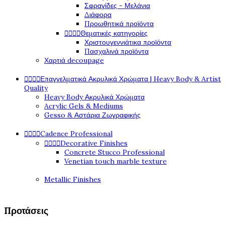
Σφραγίδες - Μελάνια
Διάφορα
Προωθητικά προϊόντα




Θεματικές κατηγορίες
Χριστουγεννιάτικα προϊόντα
Πασχαλινά προϊόντα
Χαρτιά decoupage




Επαγγελματικά Ακρυλικά Χρώματα | Heavy Body & Artist
Quality
Heavy Body Ακρυλικά Χρώματα
Acrylic Gels & Mediums
Gesso & Αστάρια Ζωγραφικής




Cadence Professional




Decorative Finishes
Concrete Stucco Professional
Venetian touch marble texture
Metallic Finishes
Προτάσεις