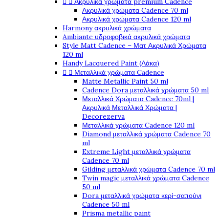


Ακρυλικά χρώματα premium Cadence
Ακρυλικά χρώματα Cadence 70 ml
Ακρυλικά χρώματα Cadence 120 ml
Harmony ακρυλικά χρώματα
Ambiante υδροφοβικά ακρυλικά χρώματα
Style Matt Cadence – Ματ Ακρυλικά Χρώματα
120 ml
Handy Lacquered Paint (Λάκα)


Μεταλλικά χρώματα Cadence
Matte Metallic Paint 50 ml
Cadence Dora μεταλλικά χρώματα 50 ml
Μεταλλικά Χρώματα Cadence 70ml |
Ακρυλικά Μεταλλικά Χρώματα |
Decorezerva
Μεταλλικά χρώματα Cadence 120 ml
Diamond μεταλλικά χρώματα Cadence 70
ml
Extreme Light μεταλλικά χρώματα
Cadence 70 ml
Gilding μεταλλικά χρώματα Cadence 70 ml
Twin magic μεταλλικά χρώματα Cadence
50 ml
Dora μεταλλικά χρώματα κερί-σαπούνι
Cadence 50 ml
Prisma metallic paint