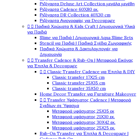
Ριζόχαρτα Deluxe Art Collection μεγάλα μεγέθη
Ριζόχαρτα Cadence 60X80 εκ.
Ριζόχαρτα DR Collection 40X30 cm
Ριζόχαρτα Αγιογραφίες για Decoupage


Παιδικά Χρώματα & Kids Craft | Δημιουργικά Υλικά
για Παιδιά
Slime για Παιδιά | Δημιουργικά Aqua Slime Sets
Stencil για Παιδιά | Παιδικά Σχέδια Ζωγραφικής
Παιδικά Χρώματα & Δακτυλομπογιές για
Δημιουργία


Transfer Cadence & Rub-On | Μεταφορά Εικόνας
για Έπιπλα & Decoupage


Classic Transfer Cadence για Έπιπλα & DIY
Classic transfer 17Χ25 cm
Classic transfer 25Χ35 cm
Classic transfer 35Χ50 cm
Home Decor Transfer για Furniture Makeover


Transfer Υφάσματος Cadence | Μεταφορά
Σχεδίων σε Ύφασμα
Μεταφορά υφάσματος 25Χ35 εκ
Μεταφορά υφάσματος 21Χ30 εκ.
Μεταφορά υφάσματος 30Χ42 εκ.
Μεταφορά υφάσματος 25Χ25 εκ.
Rub-On Transfer για Έπιπλα & Decoupage |