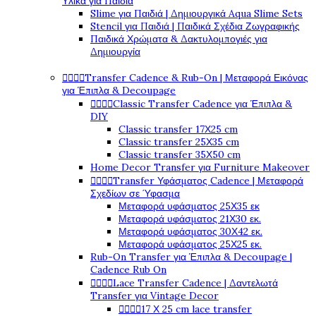
Υλικά για Παιδιά
Slime για Παιδιά | Δημιουργικά Aqua Slime Sets
Stencil για Παιδιά | Παιδικά Σχέδια Ζωγραφικής
Παιδικά Χρώματα & Δακτυλομπογιές για
Δημιουργία




Transfer Cadence & Rub-On | Μεταφορά Εικόνας
για Έπιπλα & Decoupage




Classic Transfer Cadence για Έπιπλα &
DIY
Classic transfer 17Χ25 cm
Classic transfer 25Χ35 cm
Classic transfer 35Χ50 cm
Home Decor Transfer για Furniture Makeover




Transfer Υφάσματος Cadence | Μεταφορά
Σχεδίων σε Ύφασμα
Μεταφορά υφάσματος 25Χ35 εκ
Μεταφορά υφάσματος 21Χ30 εκ.
Μεταφορά υφάσματος 30Χ42 εκ.
Μεταφορά υφάσματος 25Χ25 εκ.
Rub-On Transfer για Έπιπλα & Decoupage |
Cadence Rub On




Lace Transfer Cadence | Δαντελωτά
Transfer για Vintage Decor




17 Χ 25 cm lace transfer