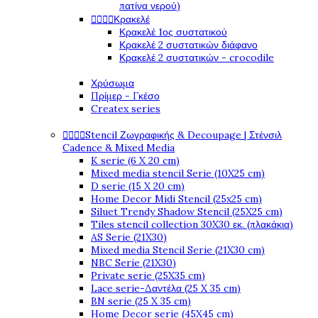
πατίνα νερού)




Κρακελέ
Κρακελέ 1ος συστατικού
Κρακελέ 2 συστατικών διάφανο
Κρακελέ 2 συστατικών - crocodile
Χρύσωμα
Πρίμερ - Γκέσο
Createx series




Stencil Ζωγραφικής & Decoupage | Στένσιλ
Cadence & Mixed Media
K serie (6 X 20 cm)
Mixed media stencil Serie (10X25 cm)
D serie (15 X 20 cm)
Home Decor Midi Stencil (25x25 cm)
Siluet Trendy Shadow Stencil (25X25 cm)
Tiles stencil collection 30X30 εκ. (πλακάκια)
AS Serie (21X30)
Mixed media Stencil Serie (21X30 cm)
NBC Serie (21X30)
Private serie (25X35 cm)
Lace serie-Δαντέλα (25 X 35 cm)
BN serie (25 X 35 cm)
Home Decor serie (45X45 cm)