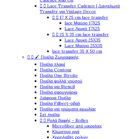
Cadence Rub On


Lace Transfer Cadence | Δαντελωτά
Transfer για Vintage Decor


17 Χ 25 cm lace transfer
lace Μαύρο 17X25
Lace Λευκό 17X25


25 X 35 cm lace transfer
Lace Λευκό 25X35
Lace Μαύρο 25X35
lace transfer 35 Χ 50 cm


🖌️ Πινέλα Ζωγραφικής
Πινέλα πλακέ
Πινέλα Contour
Πινέλα One Stroke
Πινέλα φυλλά χρυσού
Πινέλα για Stencil
Πινέλα σφουγγάρια
Διάφορα Πινέλα
Πινέλα Filbert-οβάλ
Πινέλα για χρώματα κιμωλίας
Σετ πινέλα


Ρολά βαφής - Rollex
Microfiber από μικροίνες
Κλώστινο ριγέ
Χειρολαβές ρολών