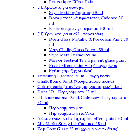
Reflectique Effect Paint


Χρώματα για ύφασμα
Style Matt υφάσματος 59 ml
Dora μεταλλικά υφάσματος Cadence 50
ml
Fashion spray για ύφασμα 100 ml


Χρώματα για γυαλί - πορσελάνη
Dora Glass Metallic & Porcelain Paint 50
ml
Very Chalky Glass Decor 59 ml
Style Matt Enamel 59 ml
Mirror festival Transparent glass paint
Frost effect paint - Εφέ παγωμένου
Κρέμα χάραξης γυαλιού
Antiquing Cadence 70 ml - Υγρή κάσια
Chalk Board Paint (Χρώμα μαυροπίνακα)
Color pearls (σταγόνες μαργαριταριών) 25ml
Dora 3D - Περιγράμματα 25 ml


Dimensional Paint Cadence- Περιγράμματα
50 ml
Περιγράμματα μάτ
Περιγράμματα μεταλλικά
Διάφανο γκλίτερ holographic effect paint 90 ml
Mix Media Spray Ink Cadence 25 ml
Top Coat Glaze 25 ml (χρώμα για σκιάσεις)