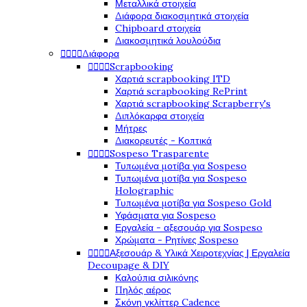
Μεταλλικά στοιχεία
Διάφορα διακοσμητικά στοιχεία
Chipboard στοιχεία
Διακοσμητικά λουλούδια




Διάφορα




Scrapbooking
Χαρτιά scrapbooking ITD
Χαρτιά scrapbooking RePrint
Χαρτιά scrapbooking Scrapberry's
Διπλόκαρφα στοιχεία
Μήτρες
Διακορευτές - Κοπτικά




Sospeso Trasparente
Τυπωμένα μοτίβα για Sospeso
Τυπωμένα μοτίβα για Sospeso
Holographic
Τυπωμένα μοτίβα για Sospeso Gold
Υφάσματα για Sospeso
Εργαλεία - αξεσουάρ για Sospeso
Χρώματα - Ρητίνες Sospeso




Αξεσουάρ & Υλικά Χειροτεχνίας | Εργαλεία
Decoupage & DIY
Καλούπια σιλικόνης
Πηλός αέρος
Σκόνη γκλίττερ Cadence