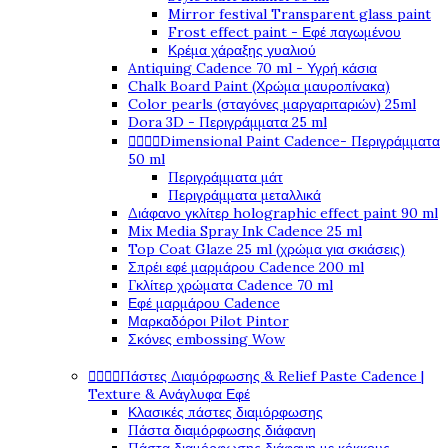
Mirror festival Transparent glass paint
Frost effect paint - Εφέ παγωμένου
Κρέμα χάραξης γυαλιού
Antiquing Cadence 70 ml - Υγρή κάσια
Chalk Board Paint (Χρώμα μαυροπίνακα)
Color pearls (σταγόνες μαργαριταριών) 25ml
Dora 3D - Περιγράμματα 25 ml




Dimensional Paint Cadence- Περιγράμματα
50 ml
Περιγράμματα μάτ
Περιγράμματα μεταλλικά
Διάφανο γκλίτερ holographic effect paint 90 ml
Mix Media Spray Ink Cadence 25 ml
Top Coat Glaze 25 ml (χρώμα για σκιάσεις)
Σπρέι εφέ μαρμάρου Cadence 200 ml
Γκλίτερ χρώματα Cadence 70 ml
Εφέ μαρμάρου Cadence
Μαρκαδόροι Pilot Pintor
Σκόνες embossing Wow




Πάστες Διαμόρφωσης & Relief Paste Cadence |
Texture & Ανάγλυφα Εφέ
Κλασικές πάστες διαμόρφωσης
Πάστα διαμόρφωσης διάφανη