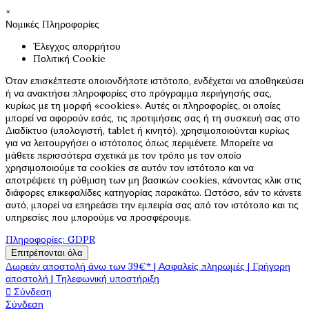
×
Νομικές Πληροφορίες
Έλεγχος απορρήτου
Πολιτική Cookie
Όταν επισκέπτεστε οποιονδήποτε ιστότοπο, ενδέχεται να αποθηκεύσει
ή να ανακτήσει πληροφορίες στο πρόγραμμα περιήγησής σας,
κυρίως με τη μορφή «cookies». Αυτές οι πληροφορίες, οι οποίες
μπορεί να αφορούν εσάς, τις προτιμήσεις σας ή τη συσκευή σας στο
Διαδίκτυο (υπολογιστή, tablet ή κινητό), χρησιμοποιούνται κυρίως
για να λειτουργήσει ο ιστότοπος όπως περιμένετε. Μπορείτε να
μάθετε περισσότερα σχετικά με τον τρόπο με τον οποίο
χρησιμοποιούμε τα cookies σε αυτόν τον ιστότοπο και να
αποτρέψετε τη ρύθμιση των μη βασικών cookies, κάνοντας κλικ στις
διάφορες επικεφαλίδες κατηγορίας παρακάτω. Ωστόσο, εάν το κάνετε
αυτό, μπορεί να επηρεάσει την εμπειρία σας από τον ιστότοπο και τις
υπηρεσίες που μπορούμε να προσφέρουμε.
Πληροφορίες: GDPR
Επιτρέπονται όλα
Δωρεάν αποστολή άνω των 39€* | Ασφαλείς πληρωμές | Γρήγορη
αποστολή | Τηλεφωνική υποστήριξη

Σύνδεση
Σύνδεση