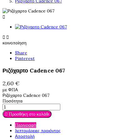
Ριζόχαρτο Cadence 067



κοινοποίηση
Share
Pinterest
Ριζόχαρτο Cadence 067
2,60 €
με ΦΠΑ
Ριζόχαρτο Cadence 067
Ποσότητα

Προσθήκη στο καλάθι
Περιγραφή
λεπτομέρειες προιόντος
Αποστολή