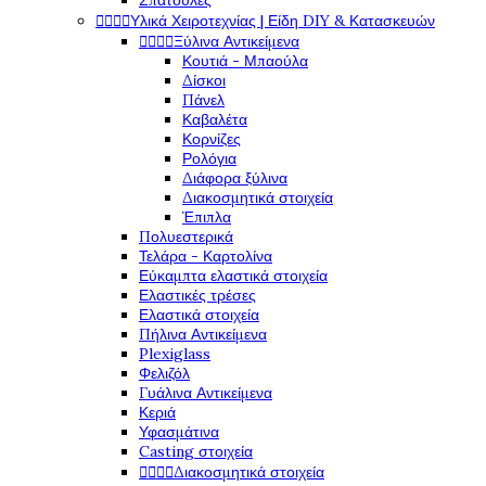
Σπάτουλες




Υλικά Χειροτεχνίας | Είδη DIY & Κατασκευών




Ξύλινα Αντικείμενα
Κουτιά - Μπαούλα
Δίσκοι
Πάνελ
Καβαλέτα
Κορνίζες
Ρολόγια
Διάφορα ξύλινα
Διακοσμητικά στοιχεία
Έπιπλα
Πολυεστερικά
Τελάρα - Καρτολίνα
Εύκαμπτα ελαστικά στοιχεία
Ελαστικές τρέσες
Ελαστικά στοιχεία
Πήλινα Αντικείμενα
Plexiglass
Φελιζόλ
Γυάλινα Αντικείμενα
Κεριά
Υφασμάτινα
Casting στοιχεία




Διακοσμητικά στοιχεία