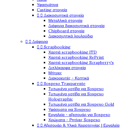
Υφασμάτινα
Casting στοιχεία


Διακοσμητικά στοιχεία
Μεταλλικά στοιχεία
Διάφορα διακοσμητικά στοιχεία
Chipboard στοιχεία
Διακοσμητικά λουλούδια


Διάφορα


Scrapbooking
Χαρτιά scrapbooking ITD
Χαρτιά scrapbooking RePrint
Χαρτιά scrapbooking Scrapberry's
Διπλόκαρφα στοιχεία
Μήτρες
Διακορευτές - Κοπτικά


Sospeso Trasparente
Τυπωμένα μοτίβα για Sospeso
Τυπωμένα μοτίβα για Sospeso
Holographic
Τυπωμένα μοτίβα για Sospeso Gold
Υφάσματα για Sospeso
Εργαλεία - αξεσουάρ για Sospeso
Χρώματα - Ρητίνες Sospeso


Αξεσουάρ & Υλικά Χειροτεχνίας | Εργαλεία