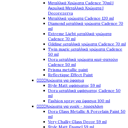
Μεταλλικά Χρώματα Cadence 70ml |
Ακρυλικά Μεταλλικά Χρώματα |
Decorezerva
Μεταλλικά χρώματα Cadence 120 ml
Diamond μεταλλικά χρώματα Cadence 70
ml
Extreme Light μεταλλικά χρώματα
Cadence 70 ml
Gilding μεταλλικά χρώματα Cadence 70 ml
Twin magic μεταλλικά χρώματα Cadence
50 ml
Dora μεταλλικά χρώματα κερί-σαπούνι
Cadence 50 ml
Prisma metallic paint
Reflectique Effect Paint




Χρώματα για ύφασμα
Style Matt υφάσματος 59 ml
Dora μεταλλικά υφάσματος Cadence 50
ml
Fashion spray για ύφασμα 100 ml




Χρώματα για γυαλί - πορσελάνη
Dora Glass Metallic & Porcelain Paint 50
ml
Very Chalky Glass Decor 59 ml
Style Matt Enamel 59 ml