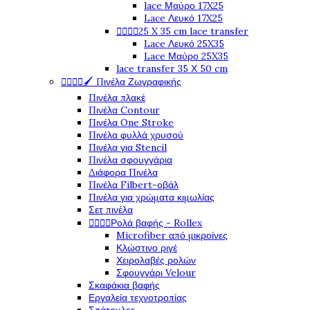
lace Μαύρο 17X25
Lace Λευκό 17X25




25 X 35 cm lace transfer
Lace Λευκό 25X35
Lace Μαύρο 25X35
lace transfer 35 Χ 50 cm




🖌️ Πινέλα Ζωγραφικής
Πινέλα πλακέ
Πινέλα Contour
Πινέλα One Stroke
Πινέλα φυλλά χρυσού
Πινέλα για Stencil
Πινέλα σφουγγάρια
Διάφορα Πινέλα
Πινέλα Filbert-οβάλ
Πινέλα για χρώματα κιμωλίας
Σετ πινέλα




Ρολά βαφής - Rollex
Microfiber από μικροίνες
Κλώστινο ριγέ
Χειρολαβές ρολών
Σφουγγάρι Velour
Σκαφάκια βαφής
Εργαλεία τεχνοτροπίας