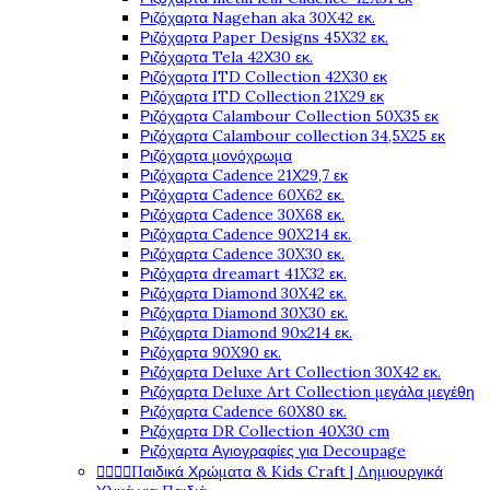
Ριζόχαρτα Nagehan aka 30X42 εκ.
Ριζόχαρτα Paper Designs 45X32 εκ.
Ριζόχαρτα Tela 42Χ30 εκ.
Ριζόχαρτα ITD Collection 42X30 εκ
Ριζόχαρτα ITD Collection 21X29 εκ
Ριζόχαρτα Calambour Collection 50X35 εκ
Ριζόχαρτα Calambour collection 34,5X25 εκ
Ριζόχαρτα μονόχρωμα
Ριζόχαρτα Cadence 21Χ29,7 εκ
Ριζόχαρτα Cadence 60X62 εκ.
Ριζόχαρτα Cadence 30X68 εκ.
Ριζόχαρτα Cadence 90X214 εκ.
Ριζόχαρτα Cadence 30X30 εκ.
Ριζόχαρτα dreamart 41X32 εκ.
Ριζόχαρτα Diamond 30X42 εκ.
Ριζόχαρτα Diamond 30X30 εκ.
Ριζόχαρτα Diamond 90x214 εκ.
Ριζόχαρτα 90X90 εκ.
Ριζόχαρτα Deluxe Art Collection 30X42 εκ.
Ριζόχαρτα Deluxe Art Collection μεγάλα μεγέθη
Ριζόχαρτα Cadence 60X80 εκ.
Ριζόχαρτα DR Collection 40X30 cm
Ριζόχαρτα Αγιογραφίες για Decoupage




Παιδικά Χρώματα & Kids Craft | Δημιουργικά