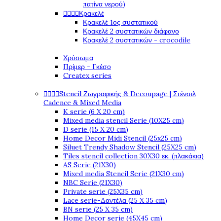
πατίνα νερού)




Κρακελέ
Κρακελέ 1ος συστατικού
Κρακελέ 2 συστατικών διάφανο
Κρακελέ 2 συστατικών - crocodile
Χρύσωμα
Πρίμερ - Γκέσο
Createx series




Stencil Ζωγραφικής & Decoupage | Στένσιλ
Cadence & Mixed Media
K serie (6 X 20 cm)
Mixed media stencil Serie (10X25 cm)
D serie (15 X 20 cm)
Home Decor Midi Stencil (25x25 cm)
Siluet Trendy Shadow Stencil (25X25 cm)
Tiles stencil collection 30X30 εκ. (πλακάκια)
AS Serie (21X30)
Mixed media Stencil Serie (21X30 cm)
NBC Serie (21X30)
Private serie (25X35 cm)
Lace serie-Δαντέλα (25 X 35 cm)
BN serie (25 X 35 cm)
Home Decor serie (45X45 cm)