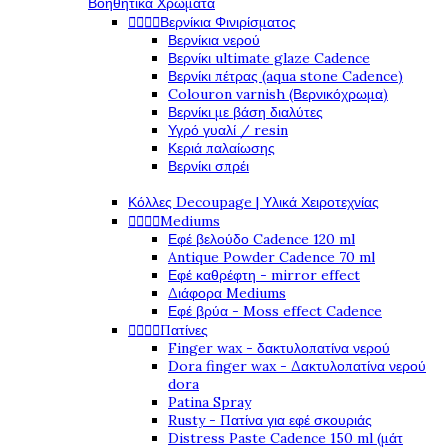
Βοηθητικά Χρώματα




Βερνίκια Φινιρίσματος
Βερνίκια νερού
Βερνίκι ultimate glaze Cadence
Βερνίκι πέτρας (aqua stone Cadence)
Colouron varnish (Βερνικόχρωμα)
Βερνίκι με βάση διαλύτες
Υγρό γυαλί / resin
Κεριά παλαίωσης
Βερνίκι σπρέι
Κόλλες Decoupage | Υλικά Χειροτεχνίας




Mediums
Εφέ βελούδο Cadence 120 ml
Antique Powder Cadence 70 ml
Εφέ καθρέφτη - mirror effect
Διάφορα Mediums
Εφέ βρύα - Moss effect Cadence




Πατίνες
Finger wax - δακτυλοπατίνα νερού
Dora finger wax - Δακτυλοπατίνα νερού
dora
Patina Spray
Rusty - Πατίνα για εφέ σκουριάς
Distress Paste Cadence 150 ml (μάτ