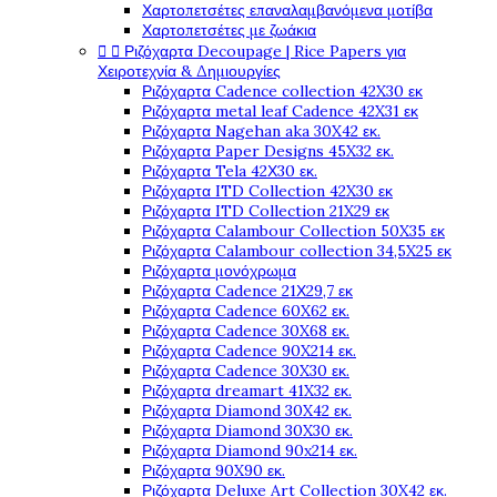
Χαρτοπετσέτες επαναλαμβανόμενα μοτίβα
Χαρτοπετσέτες με ζωάκια


Ριζόχαρτα Decoupage | Rice Papers για
Χειροτεχνία & Δημιουργίες
Ριζόχαρτα Cadence collection 42X30 εκ
Ριζόχαρτα metal leaf Cadence 42X31 εκ
Ριζόχαρτα Nagehan aka 30X42 εκ.
Ριζόχαρτα Paper Designs 45X32 εκ.
Ριζόχαρτα Tela 42Χ30 εκ.
Ριζόχαρτα ITD Collection 42X30 εκ
Ριζόχαρτα ITD Collection 21X29 εκ
Ριζόχαρτα Calambour Collection 50X35 εκ
Ριζόχαρτα Calambour collection 34,5X25 εκ
Ριζόχαρτα μονόχρωμα
Ριζόχαρτα Cadence 21Χ29,7 εκ
Ριζόχαρτα Cadence 60X62 εκ.
Ριζόχαρτα Cadence 30X68 εκ.
Ριζόχαρτα Cadence 90X214 εκ.
Ριζόχαρτα Cadence 30X30 εκ.
Ριζόχαρτα dreamart 41X32 εκ.
Ριζόχαρτα Diamond 30X42 εκ.
Ριζόχαρτα Diamond 30X30 εκ.
Ριζόχαρτα Diamond 90x214 εκ.
Ριζόχαρτα 90X90 εκ.
Ριζόχαρτα Deluxe Art Collection 30X42 εκ.