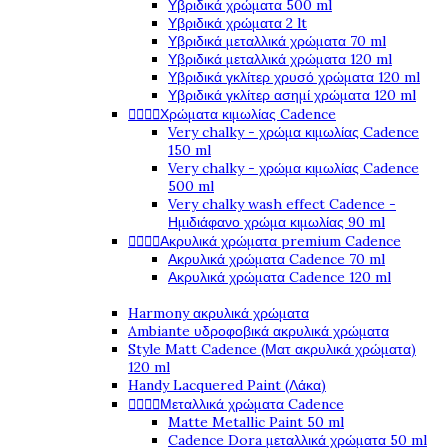
Υβριδικά χρώματα 500 ml
Υβριδικά χρώματα 2 lt
Υβριδικά μεταλλικά χρώματα 70 ml
Υβριδικά μεταλλικά χρώματα 120 ml
Υβριδικά γκλίτερ χρυσό χρώματα 120 ml
Υβριδικά γκλίτερ ασημί χρώματα 120 ml




Χρώματα κιμωλίας Cadence
Very chalky - χρώμα κιμωλίας Cadence
150 ml
Very chalky - χρώμα κιμωλίας Cadence
500 ml
Very chalky wash effect Cadence -
Ημιδιάφανο χρώμα κιμωλίας 90 ml




Ακρυλικά χρώματα premium Cadence
Ακρυλικά χρώματα Cadence 70 ml
Ακρυλικά χρώματα Cadence 120 ml
Harmony ακρυλικά χρώματα
Ambiante υδροφοβικά ακρυλικά χρώματα
Style Matt Cadence (Ματ ακρυλικά χρώματα)
120 ml
Handy Lacquered Paint (Λάκα)




Μεταλλικά χρώματα Cadence
Matte Metallic Paint 50 ml
Cadence Dora μεταλλικά χρώματα 50 ml