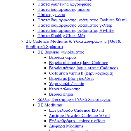
Πάστα γλυπτικής ζωγραφικής
Πάστα διαμόρφωσης mixion
Πάστες χιονιού
Πάστα διαμόρφωσης υφάσματος Fashion 50 ml
Πάστα διαμόρφωσης υφάσματος γκλίτερ
Πάστα διαμόρφωσης υφάσματος Hi-Lite
Πάστα Shabby Chic -Μάτ


Cadence Mediums & Υλικά Ζωγραφικής | Gel &
Βοηθητικά Χρώματα


Βερνίκια Φινιρίσματος
Βερνίκια νερού
Βερνίκι ultimate glaze Cadence
Βερνίκι πέτρας (aqua stone Cadence)
Colouron varnish (Βερνικόχρωμα)
Βερνίκι με βάση διαλύτες
Υγρό γυαλί / resin
Κεριά παλαίωσης
Βερνίκι σπρέι
Κόλλες Decoupage | Υλικά Χειροτεχνίας


Mediums
Εφέ βελούδο Cadence 120 ml
Antique Powder Cadence 70 ml
Εφέ καθρέφτη - mirror effect
Διάφορα Mediums