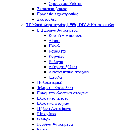
Σφουγγάρι Velour
Σκαφάκια βαφής
Εργαλεία τεχνοτροπίας
Σπάτουλες


Υλικά Χειροτεχνίας | Είδη DIY & Κατασκευών


Ξύλινα Αντικείμενα
Κουτιά - Μπαούλα
Δίσκοι
Πάνελ
Καβαλέτα
Κορνίζες
Ρολόγια
Διάφορα ξύλινα
Διακοσμητικά στοιχεία
Έπιπλα
Πολυεστερικά
Τελάρα - Καρτολίνα
Εύκαμπτα ελαστικά στοιχεία
Ελαστικές τρέσες
Ελαστικά στοιχεία
Πήλινα Αντικείμενα
Plexiglass
Φελιζόλ
Γυάλινα Αντικείμενα
Κεριά