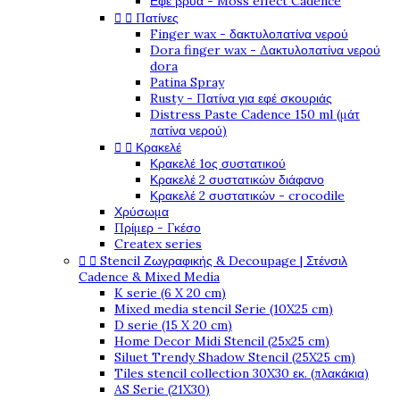
Εφέ βρύα - Moss effect Cadence


Πατίνες
Finger wax - δακτυλοπατίνα νερού
Dora finger wax - Δακτυλοπατίνα νερού
dora
Patina Spray
Rusty - Πατίνα για εφέ σκουριάς
Distress Paste Cadence 150 ml (μάτ
πατίνα νερού)


Κρακελέ
Κρακελέ 1ος συστατικού
Κρακελέ 2 συστατικών διάφανο
Κρακελέ 2 συστατικών - crocodile
Χρύσωμα
Πρίμερ - Γκέσο
Createx series


Stencil Ζωγραφικής & Decoupage | Στένσιλ
Cadence & Mixed Media
K serie (6 X 20 cm)
Mixed media stencil Serie (10X25 cm)
D serie (15 X 20 cm)
Home Decor Midi Stencil (25x25 cm)
Siluet Trendy Shadow Stencil (25X25 cm)
Tiles stencil collection 30X30 εκ. (πλακάκια)
AS Serie (21X30)