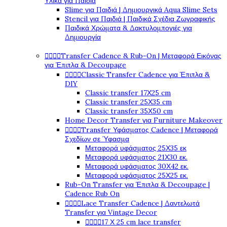
Υλικά για Παιδιά
Slime για Παιδιά | Δημιουργικά Aqua Slime Sets
Stencil για Παιδιά | Παιδικά Σχέδια Ζωγραφικής
Παιδικά Χρώματα & Δακτυλομπογιές για
Δημιουργία




Transfer Cadence & Rub-On | Μεταφορά Εικόνας
για Έπιπλα & Decoupage




Classic Transfer Cadence για Έπιπλα &
DIY
Classic transfer 17Χ25 cm
Classic transfer 25Χ35 cm
Classic transfer 35Χ50 cm
Home Decor Transfer για Furniture Makeover




Transfer Υφάσματος Cadence | Μεταφορά
Σχεδίων σε Ύφασμα
Μεταφορά υφάσματος 25Χ35 εκ
Μεταφορά υφάσματος 21Χ30 εκ.
Μεταφορά υφάσματος 30Χ42 εκ.
Μεταφορά υφάσματος 25Χ25 εκ.
Rub-On Transfer για Έπιπλα & Decoupage |
Cadence Rub On




Lace Transfer Cadence | Δαντελωτά
Transfer για Vintage Decor




17 Χ 25 cm lace transfer