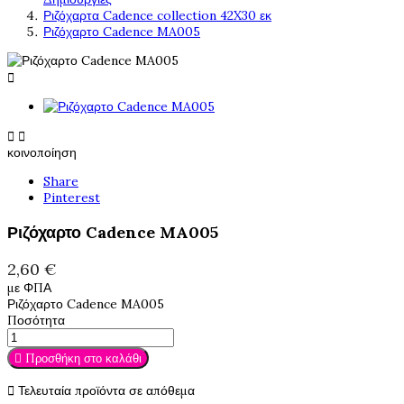
Ριζόχαρτα Cadence collection 42X30 εκ
Ριζόχαρτο Cadence MA005



κοινοποίηση
Share
Pinterest
Ριζόχαρτο Cadence MA005
2,60 €
με ΦΠΑ
Ριζόχαρτο Cadence MA005
Ποσότητα

Προσθήκη στο καλάθι

Τελευταία προϊόντα σε απόθεμα