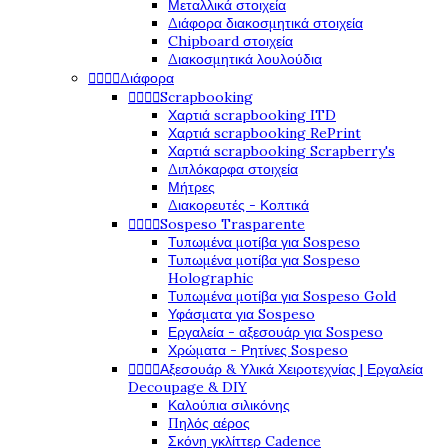
Μεταλλικά στοιχεία
Διάφορα διακοσμητικά στοιχεία
Chipboard στοιχεία
Διακοσμητικά λουλούδια




Διάφορα




Scrapbooking
Χαρτιά scrapbooking ITD
Χαρτιά scrapbooking RePrint
Χαρτιά scrapbooking Scrapberry's
Διπλόκαρφα στοιχεία
Μήτρες
Διακορευτές - Κοπτικά




Sospeso Trasparente
Τυπωμένα μοτίβα για Sospeso
Τυπωμένα μοτίβα για Sospeso
Holographic
Τυπωμένα μοτίβα για Sospeso Gold
Υφάσματα για Sospeso
Εργαλεία - αξεσουάρ για Sospeso
Χρώματα - Ρητίνες Sospeso




Αξεσουάρ & Υλικά Χειροτεχνίας | Εργαλεία
Decoupage & DIY
Καλούπια σιλικόνης
Πηλός αέρος
Σκόνη γκλίττερ Cadence