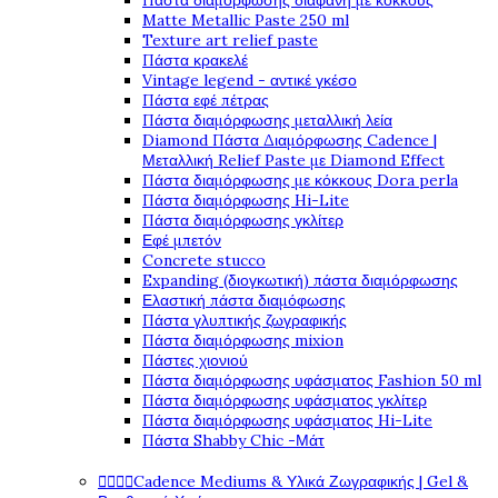
Πάστα διαμόρφωσης διάφανη με κόκκους
Matte Metallic Paste 250 ml
Texture art relief paste
Πάστα κρακελέ
Vintage legend - αντικέ γκέσο
Πάστα εφέ πέτρας
Πάστα διαμόρφωσης μεταλλική λεία
Diamond Πάστα Διαμόρφωσης Cadence |
Μεταλλική Relief Paste με Diamond Effect
Πάστα διαμόρφωσης με κόκκους Dora perla
Πάστα διαμόρφωσης Hi-Lite
Πάστα διαμόρφωσης γκλίτερ
Εφέ μπετόν
Concrete stucco
Expanding (διογκωτική) πάστα διαμόρφωσης
Ελαστική πάστα διαμόφωσης
Πάστα γλυπτικής ζωγραφικής
Πάστα διαμόρφωσης mixion
Πάστες χιονιού
Πάστα διαμόρφωσης υφάσματος Fashion 50 ml
Πάστα διαμόρφωσης υφάσματος γκλίτερ
Πάστα διαμόρφωσης υφάσματος Hi-Lite
Πάστα Shabby Chic -Μάτ




Cadence Mediums & Υλικά Ζωγραφικής | Gel &