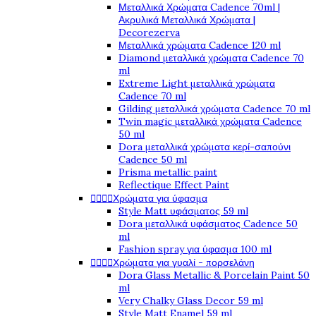
Μεταλλικά Χρώματα Cadence 70ml |
Ακρυλικά Μεταλλικά Χρώματα |
Decorezerva
Μεταλλικά χρώματα Cadence 120 ml
Diamond μεταλλικά χρώματα Cadence 70
ml
Extreme Light μεταλλικά χρώματα
Cadence 70 ml
Gilding μεταλλικά χρώματα Cadence 70 ml
Twin magic μεταλλικά χρώματα Cadence
50 ml
Dora μεταλλικά χρώματα κερί-σαπούνι
Cadence 50 ml
Prisma metallic paint
Reflectique Effect Paint




Χρώματα για ύφασμα
Style Matt υφάσματος 59 ml
Dora μεταλλικά υφάσματος Cadence 50
ml
Fashion spray για ύφασμα 100 ml




Χρώματα για γυαλί - πορσελάνη
Dora Glass Metallic & Porcelain Paint 50
ml
Very Chalky Glass Decor 59 ml
Style Matt Enamel 59 ml