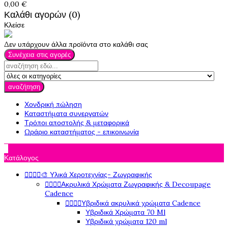
0,00 €
Καλάθι αγορών (0)
Κλείσε
Δεν υπάρχουν άλλα προϊόντα στο καλάθι σας
Συνέχεια στις αγορές
αναζήτηση
Χονδρική πώληση
Καταστήματα συνεργατών
Τρόποι αποστολής & μεταφορικά
Ωράριο καταστήματος - επικοινωνία

Κατάλογος




🎨 Υλικά Χεροτεχνίας- Ζωγραφικής




Ακρυλικά Χρώματα Ζωγραφικής & Decoupage
Cadence




Υβριδικά ακρυλικά χρώματα Cadence
Υβριδικά Χρώματα 70 Ml
Υβριδικά χρώματα 120 ml