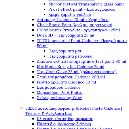
Mirror festival Transparent glass paint
Frost effect paint - Εφέ παγωμένου
Κρέμα χάραξης γυαλιού
Antiquing Cadence 70 ml - Υγρή κάσια
Chalk Board Paint (Χρώμα μαυροπίνακα)
Color pearls (σταγόνες μαργαριταριών) 25ml
Dora 3D - Περιγράμματα 25 ml




Dimensional Paint Cadence- Περιγράμματα
50 ml
Περιγράμματα μάτ
Περιγράμματα μεταλλικά
Διάφανο γκλίτερ holographic effect paint 90 ml
Mix Media Spray Ink Cadence 25 ml
Top Coat Glaze 25 ml (χρώμα για σκιάσεις)
Σπρέι εφέ μαρμάρου Cadence 200 ml
Γκλίτερ χρώματα Cadence 70 ml
Εφέ μαρμάρου Cadence
Μαρκαδόροι Pilot Pintor
Σκόνες embossing Wow




Πάστες Διαμόρφωσης & Relief Paste Cadence |
Texture & Ανάγλυφα Εφέ
Κλασικές πάστες διαμόρφωσης
Πάστα διαμόρφωσης διάφανη