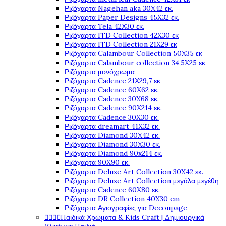
Ριζόχαρτα Nagehan aka 30X42 εκ.
Ριζόχαρτα Paper Designs 45X32 εκ.
Ριζόχαρτα Tela 42Χ30 εκ.
Ριζόχαρτα ITD Collection 42X30 εκ
Ριζόχαρτα ITD Collection 21X29 εκ
Ριζόχαρτα Calambour Collection 50X35 εκ
Ριζόχαρτα Calambour collection 34,5X25 εκ
Ριζόχαρτα μονόχρωμα
Ριζόχαρτα Cadence 21Χ29,7 εκ
Ριζόχαρτα Cadence 60X62 εκ.
Ριζόχαρτα Cadence 30X68 εκ.
Ριζόχαρτα Cadence 90X214 εκ.
Ριζόχαρτα Cadence 30X30 εκ.
Ριζόχαρτα dreamart 41X32 εκ.
Ριζόχαρτα Diamond 30X42 εκ.
Ριζόχαρτα Diamond 30X30 εκ.
Ριζόχαρτα Diamond 90x214 εκ.
Ριζόχαρτα 90X90 εκ.
Ριζόχαρτα Deluxe Art Collection 30X42 εκ.
Ριζόχαρτα Deluxe Art Collection μεγάλα μεγέθη
Ριζόχαρτα Cadence 60X80 εκ.
Ριζόχαρτα DR Collection 40X30 cm
Ριζόχαρτα Αγιογραφίες για Decoupage




Παιδικά Χρώματα & Kids Craft | Δημιουργικά