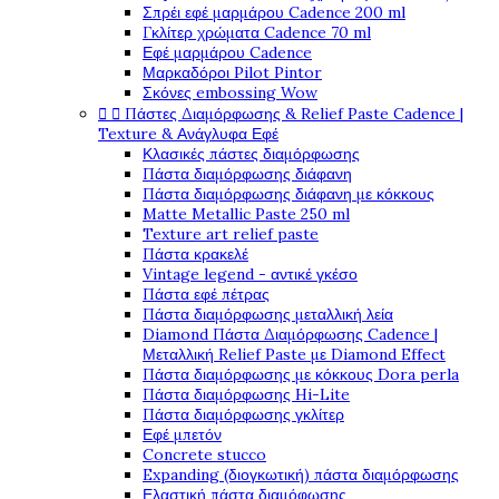
Σπρέι εφέ μαρμάρου Cadence 200 ml
Γκλίτερ χρώματα Cadence 70 ml
Εφέ μαρμάρου Cadence
Μαρκαδόροι Pilot Pintor
Σκόνες embossing Wow


Πάστες Διαμόρφωσης & Relief Paste Cadence |
Texture & Ανάγλυφα Εφέ
Κλασικές πάστες διαμόρφωσης
Πάστα διαμόρφωσης διάφανη
Πάστα διαμόρφωσης διάφανη με κόκκους
Matte Metallic Paste 250 ml
Texture art relief paste
Πάστα κρακελέ
Vintage legend - αντικέ γκέσο
Πάστα εφέ πέτρας
Πάστα διαμόρφωσης μεταλλική λεία
Diamond Πάστα Διαμόρφωσης Cadence |
Μεταλλική Relief Paste με Diamond Effect
Πάστα διαμόρφωσης με κόκκους Dora perla
Πάστα διαμόρφωσης Hi-Lite
Πάστα διαμόρφωσης γκλίτερ
Εφέ μπετόν
Concrete stucco
Expanding (διογκωτική) πάστα διαμόρφωσης
Ελαστική πάστα διαμόφωσης