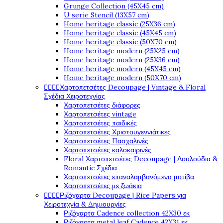
Grunge Collection (45X45 cm)
U serie Stencil (13X57 cm)
Home heritage classic (25X36 cm)
Home heritage classic (45X45 cm)
Home heritage classic (50X70 cm)
Home heritage modern (25X25 cm)
Home heritage modern (25X36 cm)
Home heritage modern (45X45 cm)
Home heritage modern (50X70 cm)




Χαρτοπετσέτες Decoupage | Vintage & Floral
Σχέδια Χειροτεχνίας
Χαρτοπετσέτες διάφορες
Χαρτοπετσέτες vintage
Χαρτοπετσέτες παιδικές
Χαρτοπετσέτες Χριστουγεννιάτικες
Χαρτοπετσέτες Πασχαλινές
Χαρτοπετσέτες καλοκαιρινές
Floral Χαρτοπετσέτες Decoupage | Λουλούδια &
Romantic Σχέδια
Χαρτοπετσέτες επαναλαμβανόμενα μοτίβα
Χαρτοπετσέτες με ζωάκια




Ριζόχαρτα Decoupage | Rice Papers για
Χειροτεχνία & Δημιουργίες
Ριζόχαρτα Cadence collection 42X30 εκ
Ριζόχαρτα metal leaf Cadence 42X31 εκ