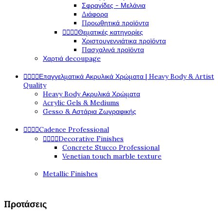
Σφραγίδες - Μελάνια
Διάφορα
Προωθητικά προϊόντα




Θεματικές κατηγορίες
Χριστουγεννιάτικα προϊόντα
Πασχαλινά προϊόντα
Χαρτιά decoupage




Επαγγελματικά Ακρυλικά Χρώματα | Heavy Body & Artist
Quality
Heavy Body Ακρυλικά Χρώματα
Acrylic Gels & Mediums
Gesso & Αστάρια Ζωγραφικής




Cadence Professional




Decorative Finishes
Concrete Stucco Professional
Venetian touch marble texture
Metallic Finishes
Προτάσεις