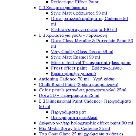
Reflectique Effect Paint


Χρώματα για ύφασμα
Style Matt υφάσματος 59 ml
Dora μεταλλικά υφάσματος Cadence 50
ml
Fashion spray για ύφασμα 100 ml


Χρώματα για γυαλί - πορσελάνη
Dora Glass Metallic & Porcelain Paint 50
ml
Very Chalky Glass Decor 59 ml
Style Matt Enamel 59 ml
Mirror festival Transparent glass paint
Frost effect paint - Εφέ παγωμένου
Κρέμα χάραξης γυαλιού
Antiquing Cadence 70 ml - Υγρή κάσια
Chalk Board Paint (Χρώμα μαυροπίνακα)
Color pearls (σταγόνες μαργαριταριών) 25ml
Dora 3D - Περιγράμματα 25 ml


Dimensional Paint Cadence- Περιγράμματα
50 ml
Περιγράμματα μάτ
Περιγράμματα μεταλλικά
Διάφανο γκλίτερ holographic effect paint 90 ml
Mix Media Spray Ink Cadence 25 ml
Top Coat Glaze 25 ml (χρώμα για σκιάσεις)