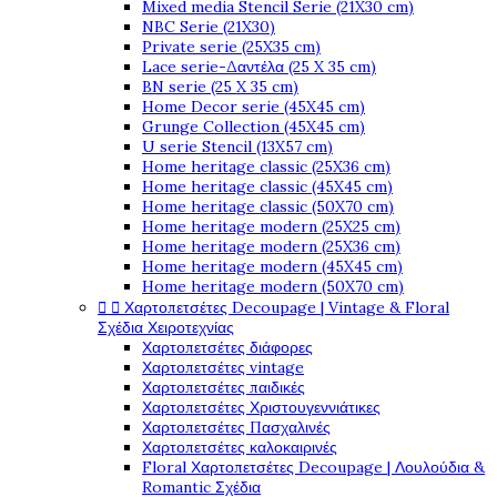
Mixed media Stencil Serie (21X30 cm)
NBC Serie (21X30)
Private serie (25X35 cm)
Lace serie-Δαντέλα (25 X 35 cm)
BN serie (25 X 35 cm)
Home Decor serie (45X45 cm)
Grunge Collection (45X45 cm)
U serie Stencil (13X57 cm)
Home heritage classic (25X36 cm)
Home heritage classic (45X45 cm)
Home heritage classic (50X70 cm)
Home heritage modern (25X25 cm)
Home heritage modern (25X36 cm)
Home heritage modern (45X45 cm)
Home heritage modern (50X70 cm)


Χαρτοπετσέτες Decoupage | Vintage & Floral
Σχέδια Χειροτεχνίας
Χαρτοπετσέτες διάφορες
Χαρτοπετσέτες vintage
Χαρτοπετσέτες παιδικές
Χαρτοπετσέτες Χριστουγεννιάτικες
Χαρτοπετσέτες Πασχαλινές
Χαρτοπετσέτες καλοκαιρινές
Floral Χαρτοπετσέτες Decoupage | Λουλούδια &
Romantic Σχέδια