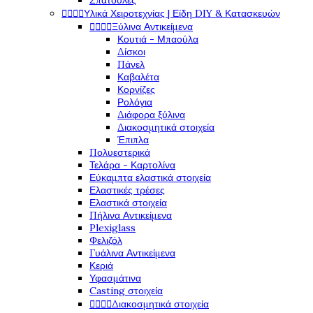
Σπάτουλες




Υλικά Χειροτεχνίας | Είδη DIY & Κατασκευών




Ξύλινα Αντικείμενα
Κουτιά - Μπαούλα
Δίσκοι
Πάνελ
Καβαλέτα
Κορνίζες
Ρολόγια
Διάφορα ξύλινα
Διακοσμητικά στοιχεία
Έπιπλα
Πολυεστερικά
Τελάρα - Καρτολίνα
Εύκαμπτα ελαστικά στοιχεία
Ελαστικές τρέσες
Ελαστικά στοιχεία
Πήλινα Αντικείμενα
Plexiglass
Φελιζόλ
Γυάλινα Αντικείμενα
Κεριά
Υφασμάτινα
Casting στοιχεία




Διακοσμητικά στοιχεία