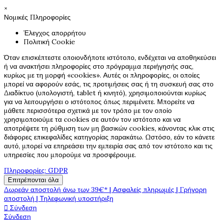
×
Νομικές Πληροφορίες
Έλεγχος απορρήτου
Πολιτική Cookie
Όταν επισκέπτεστε οποιονδήποτε ιστότοπο, ενδέχεται να αποθηκεύσει
ή να ανακτήσει πληροφορίες στο πρόγραμμα περιήγησής σας,
κυρίως με τη μορφή «cookies». Αυτές οι πληροφορίες, οι οποίες
μπορεί να αφορούν εσάς, τις προτιμήσεις σας ή τη συσκευή σας στο
Διαδίκτυο (υπολογιστή, tablet ή κινητό), χρησιμοποιούνται κυρίως
για να λειτουργήσει ο ιστότοπος όπως περιμένετε. Μπορείτε να
μάθετε περισσότερα σχετικά με τον τρόπο με τον οποίο
χρησιμοποιούμε τα cookies σε αυτόν τον ιστότοπο και να
αποτρέψετε τη ρύθμιση των μη βασικών cookies, κάνοντας κλικ στις
διάφορες επικεφαλίδες κατηγορίας παρακάτω. Ωστόσο, εάν το κάνετε
αυτό, μπορεί να επηρεάσει την εμπειρία σας από τον ιστότοπο και τις
υπηρεσίες που μπορούμε να προσφέρουμε.
Πληροφορίες: GDPR
Επιτρέπονται όλα
Δωρεάν αποστολή άνω των 39€* | Ασφαλείς πληρωμές | Γρήγορη
αποστολή | Τηλεφωνική υποστήριξη

Σύνδεση
Σύνδεση