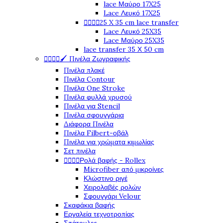
lace Μαύρο 17X25
Lace Λευκό 17X25




25 X 35 cm lace transfer
Lace Λευκό 25X35
Lace Μαύρο 25X35
lace transfer 35 Χ 50 cm




🖌️ Πινέλα Ζωγραφικής
Πινέλα πλακέ
Πινέλα Contour
Πινέλα One Stroke
Πινέλα φυλλά χρυσού
Πινέλα για Stencil
Πινέλα σφουγγάρια
Διάφορα Πινέλα
Πινέλα Filbert-οβάλ
Πινέλα για χρώματα κιμωλίας
Σετ πινέλα




Ρολά βαφής - Rollex
Microfiber από μικροίνες
Κλώστινο ριγέ
Χειρολαβές ρολών
Σφουγγάρι Velour
Σκαφάκια βαφής
Εργαλεία τεχνοτροπίας