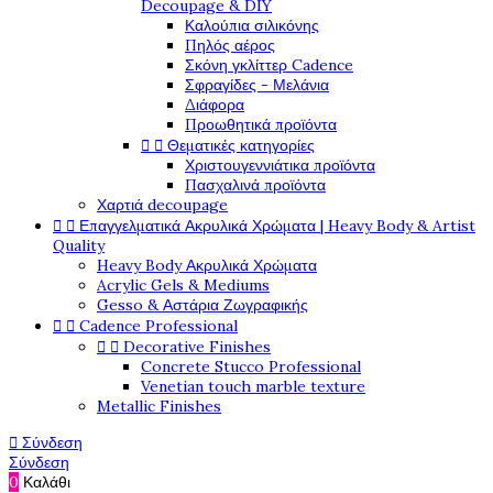
Decoupage & DIY
Καλούπια σιλικόνης
Πηλός αέρος
Σκόνη γκλίττερ Cadence
Σφραγίδες - Μελάνια
Διάφορα
Προωθητικά προϊόντα


Θεματικές κατηγορίες
Χριστουγεννιάτικα προϊόντα
Πασχαλινά προϊόντα
Χαρτιά decoupage


Επαγγελματικά Ακρυλικά Χρώματα | Heavy Body & Artist
Quality
Heavy Body Ακρυλικά Χρώματα
Acrylic Gels & Mediums
Gesso & Αστάρια Ζωγραφικής


Cadence Professional


Decorative Finishes
Concrete Stucco Professional
Venetian touch marble texture
Metallic Finishes

Σύνδεση
Σύνδεση
0
Καλάθι