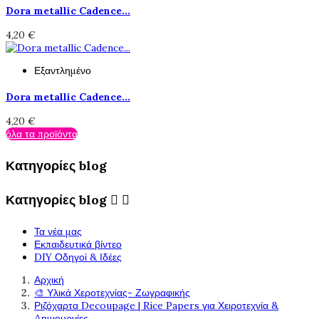
Dora metallic Cadence...
4,20 €
Εξαντλημένο
Dora metallic Cadence...
4,20 €
όλα τα προϊόντα
Κατηγορίες blog
Κατηγορίες blog


Τα νέα μας
Εκπαιδευτικά βίντεο
DIY Οδηγοί & Ιδέες
Αρχική
🎨 Υλικά Χεροτεχνίας- Ζωγραφικής
Ριζόχαρτα Decoupage | Rice Papers για Χειροτεχνία &
Δημιουργίες