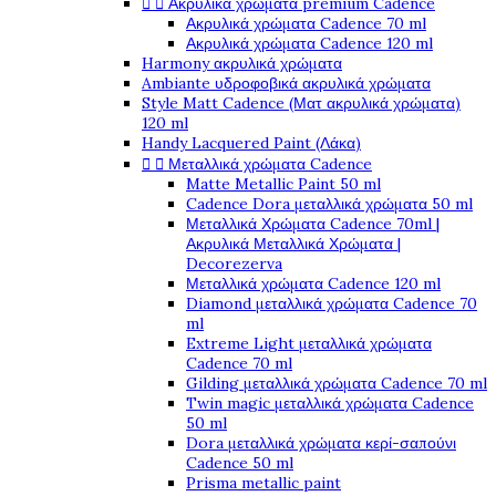


Ακρυλικά χρώματα premium Cadence
Ακρυλικά χρώματα Cadence 70 ml
Ακρυλικά χρώματα Cadence 120 ml
Harmony ακρυλικά χρώματα
Ambiante υδροφοβικά ακρυλικά χρώματα
Style Matt Cadence (Ματ ακρυλικά χρώματα)
120 ml
Handy Lacquered Paint (Λάκα)


Μεταλλικά χρώματα Cadence
Matte Metallic Paint 50 ml
Cadence Dora μεταλλικά χρώματα 50 ml
Μεταλλικά Χρώματα Cadence 70ml |
Ακρυλικά Μεταλλικά Χρώματα |
Decorezerva
Μεταλλικά χρώματα Cadence 120 ml
Diamond μεταλλικά χρώματα Cadence 70
ml
Extreme Light μεταλλικά χρώματα
Cadence 70 ml
Gilding μεταλλικά χρώματα Cadence 70 ml
Twin magic μεταλλικά χρώματα Cadence
50 ml
Dora μεταλλικά χρώματα κερί-σαπούνι
Cadence 50 ml
Prisma metallic paint