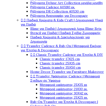
Ριζόχαρτα Deluxe Art Collection μεγάλα μεγέθη
Ριζόχαρτα Cadence 60X80 εκ.
Ριζόχαρτα DR Collection 40X30 cm
Ριζόχαρτα Αγιογραφίες για Decoupage


Παιδικά Χρώματα & Kids Craft | Δημιουργικά Υλικά
για Παιδιά
Slime για Παιδιά | Δημιουργικά Aqua Slime Sets
Stencil για Παιδιά | Παιδικά Σχέδια Ζωγραφικής
Παιδικά Χρώματα & Δακτυλομπογιές για
Δημιουργία


Transfer Cadence & Rub-On | Μεταφορά Εικόνας
για Έπιπλα & Decoupage


Classic Transfer Cadence για Έπιπλα & DIY
Classic transfer 17Χ25 cm
Classic transfer 25Χ35 cm
Classic transfer 35Χ50 cm
Home Decor Transfer για Furniture Makeover


Transfer Υφάσματος Cadence | Μεταφορά
Σχεδίων σε Ύφασμα
Μεταφορά υφάσματος 25Χ35 εκ
Μεταφορά υφάσματος 21Χ30 εκ.
Μεταφορά υφάσματος 30Χ42 εκ.
Μεταφορά υφάσματος 25Χ25 εκ.
Rub-On Transfer για Έπιπλα & Decoupage |