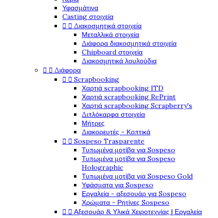
Υφασμάτινα
Casting στοιχεία


Διακοσμητικά στοιχεία
Μεταλλικά στοιχεία
Διάφορα διακοσμητικά στοιχεία
Chipboard στοιχεία
Διακοσμητικά λουλούδια


Διάφορα


Scrapbooking
Χαρτιά scrapbooking ITD
Χαρτιά scrapbooking RePrint
Χαρτιά scrapbooking Scrapberry's
Διπλόκαρφα στοιχεία
Μήτρες
Διακορευτές - Κοπτικά


Sospeso Trasparente
Τυπωμένα μοτίβα για Sospeso
Τυπωμένα μοτίβα για Sospeso
Holographic
Τυπωμένα μοτίβα για Sospeso Gold
Υφάσματα για Sospeso
Εργαλεία - αξεσουάρ για Sospeso
Χρώματα - Ρητίνες Sospeso


Αξεσουάρ & Υλικά Χειροτεχνίας | Εργαλεία