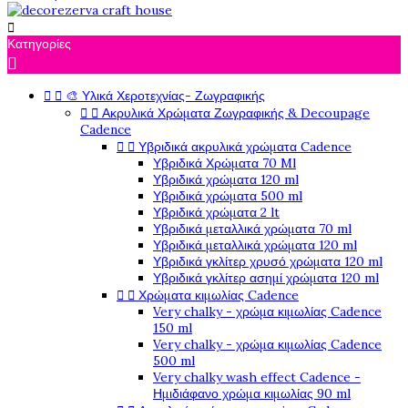

Κατηγορίες



🎨 Υλικά Χεροτεχνίας- Ζωγραφικής


Ακρυλικά Χρώματα Ζωγραφικής & Decoupage
Cadence


Υβριδικά ακρυλικά χρώματα Cadence
Υβριδικά Χρώματα 70 Ml
Υβριδικά χρώματα 120 ml
Υβριδικά χρώματα 500 ml
Υβριδικά χρώματα 2 lt
Υβριδικά μεταλλικά χρώματα 70 ml
Υβριδικά μεταλλικά χρώματα 120 ml
Υβριδικά γκλίτερ χρυσό χρώματα 120 ml
Υβριδικά γκλίτερ ασημί χρώματα 120 ml


Χρώματα κιμωλίας Cadence
Very chalky - χρώμα κιμωλίας Cadence
150 ml
Very chalky - χρώμα κιμωλίας Cadence
500 ml
Very chalky wash effect Cadence -
Ημιδιάφανο χρώμα κιμωλίας 90 ml