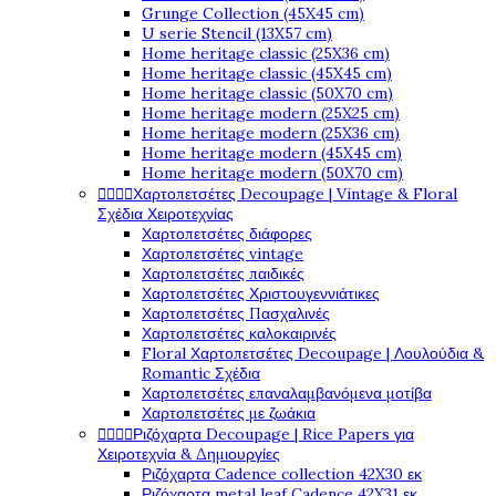
Grunge Collection (45X45 cm)
U serie Stencil (13X57 cm)
Home heritage classic (25X36 cm)
Home heritage classic (45X45 cm)
Home heritage classic (50X70 cm)
Home heritage modern (25X25 cm)
Home heritage modern (25X36 cm)
Home heritage modern (45X45 cm)
Home heritage modern (50X70 cm)




Χαρτοπετσέτες Decoupage | Vintage & Floral
Σχέδια Χειροτεχνίας
Χαρτοπετσέτες διάφορες
Χαρτοπετσέτες vintage
Χαρτοπετσέτες παιδικές
Χαρτοπετσέτες Χριστουγεννιάτικες
Χαρτοπετσέτες Πασχαλινές
Χαρτοπετσέτες καλοκαιρινές
Floral Χαρτοπετσέτες Decoupage | Λουλούδια &
Romantic Σχέδια
Χαρτοπετσέτες επαναλαμβανόμενα μοτίβα
Χαρτοπετσέτες με ζωάκια




Ριζόχαρτα Decoupage | Rice Papers για
Χειροτεχνία & Δημιουργίες
Ριζόχαρτα Cadence collection 42X30 εκ
Ριζόχαρτα metal leaf Cadence 42X31 εκ