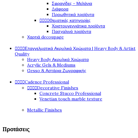
Σφραγίδες - Μελάνια
Διάφορα
Προωθητικά προϊόντα




Θεματικές κατηγορίες
Χριστουγεννιάτικα προϊόντα
Πασχαλινά προϊόντα
Χαρτιά decoupage




Επαγγελματικά Ακρυλικά Χρώματα | Heavy Body & Artist
Quality
Heavy Body Ακρυλικά Χρώματα
Acrylic Gels & Mediums
Gesso & Αστάρια Ζωγραφικής




Cadence Professional




Decorative Finishes
Concrete Stucco Professional
Venetian touch marble texture
Metallic Finishes
Προτάσεις