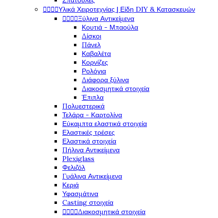
Σπάτουλες




Υλικά Χειροτεχνίας | Είδη DIY & Κατασκευών




Ξύλινα Αντικείμενα
Κουτιά - Μπαούλα
Δίσκοι
Πάνελ
Καβαλέτα
Κορνίζες
Ρολόγια
Διάφορα ξύλινα
Διακοσμητικά στοιχεία
Έπιπλα
Πολυεστερικά
Τελάρα - Καρτολίνα
Εύκαμπτα ελαστικά στοιχεία
Ελαστικές τρέσες
Ελαστικά στοιχεία
Πήλινα Αντικείμενα
Plexiglass
Φελιζόλ
Γυάλινα Αντικείμενα
Κεριά
Υφασμάτινα
Casting στοιχεία




Διακοσμητικά στοιχεία