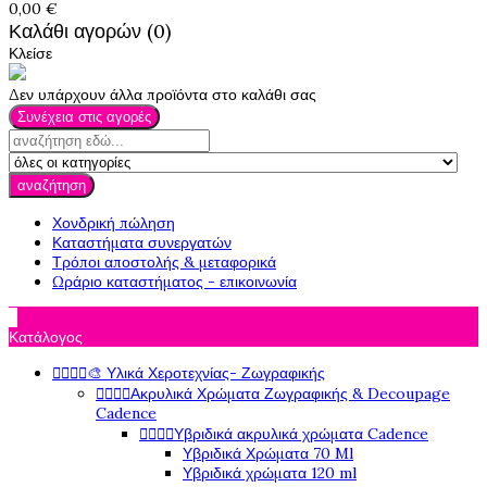
0,00 €
Καλάθι αγορών (0)
Κλείσε
Δεν υπάρχουν άλλα προϊόντα στο καλάθι σας
Συνέχεια στις αγορές
αναζήτηση
Χονδρική πώληση
Καταστήματα συνεργατών
Τρόποι αποστολής & μεταφορικά
Ωράριο καταστήματος - επικοινωνία

Κατάλογος




🎨 Υλικά Χεροτεχνίας- Ζωγραφικής




Ακρυλικά Χρώματα Ζωγραφικής & Decoupage
Cadence




Υβριδικά ακρυλικά χρώματα Cadence
Υβριδικά Χρώματα 70 Ml
Υβριδικά χρώματα 120 ml