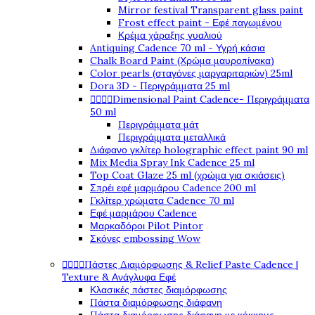
Mirror festival Transparent glass paint
Frost effect paint - Εφέ παγωμένου
Κρέμα χάραξης γυαλιού
Antiquing Cadence 70 ml - Υγρή κάσια
Chalk Board Paint (Χρώμα μαυροπίνακα)
Color pearls (σταγόνες μαργαριταριών) 25ml
Dora 3D - Περιγράμματα 25 ml




Dimensional Paint Cadence- Περιγράμματα
50 ml
Περιγράμματα μάτ
Περιγράμματα μεταλλικά
Διάφανο γκλίτερ holographic effect paint 90 ml
Mix Media Spray Ink Cadence 25 ml
Top Coat Glaze 25 ml (χρώμα για σκιάσεις)
Σπρέι εφέ μαρμάρου Cadence 200 ml
Γκλίτερ χρώματα Cadence 70 ml
Εφέ μαρμάρου Cadence
Μαρκαδόροι Pilot Pintor
Σκόνες embossing Wow




Πάστες Διαμόρφωσης & Relief Paste Cadence |
Texture & Ανάγλυφα Εφέ
Κλασικές πάστες διαμόρφωσης
Πάστα διαμόρφωσης διάφανη