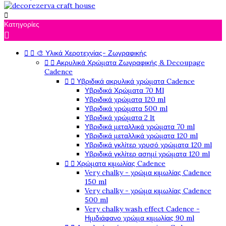

Κατηγορίες



🎨 Υλικά Χεροτεχνίας- Ζωγραφικής


Ακρυλικά Χρώματα Ζωγραφικής & Decoupage
Cadence


Υβριδικά ακρυλικά χρώματα Cadence
Υβριδικά Χρώματα 70 Ml
Υβριδικά χρώματα 120 ml
Υβριδικά χρώματα 500 ml
Υβριδικά χρώματα 2 lt
Υβριδικά μεταλλικά χρώματα 70 ml
Υβριδικά μεταλλικά χρώματα 120 ml
Υβριδικά γκλίτερ χρυσό χρώματα 120 ml
Υβριδικά γκλίτερ ασημί χρώματα 120 ml


Χρώματα κιμωλίας Cadence
Very chalky - χρώμα κιμωλίας Cadence
150 ml
Very chalky - χρώμα κιμωλίας Cadence
500 ml
Very chalky wash effect Cadence -
Ημιδιάφανο χρώμα κιμωλίας 90 ml