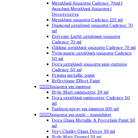
Μεταλλικά Χρώματα Cadence 70ml |
Ακρυλικά Μεταλλικά Χρώματα |
Decorezerva
Μεταλλικά χρώματα Cadence 120 ml
Diamond μεταλλικά χρώματα Cadence 70
ml
Extreme Light μεταλλικά χρώματα
Cadence 70 ml
Gilding μεταλλικά χρώματα Cadence 70 ml
Twin magic μεταλλικά χρώματα Cadence
50 ml
Dora μεταλλικά χρώματα κερί-σαπούνι
Cadence 50 ml
Prisma metallic paint
Reflectique Effect Paint




Χρώματα για ύφασμα
Style Matt υφάσματος 59 ml
Dora μεταλλικά υφάσματος Cadence 50
ml
Fashion spray για ύφασμα 100 ml




Χρώματα για γυαλί - πορσελάνη
Dora Glass Metallic & Porcelain Paint 50
ml
Very Chalky Glass Decor 59 ml
Style Matt Enamel 59 ml