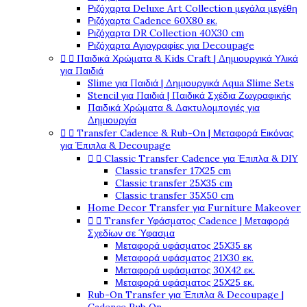
Ριζόχαρτα Deluxe Art Collection μεγάλα μεγέθη
Ριζόχαρτα Cadence 60X80 εκ.
Ριζόχαρτα DR Collection 40X30 cm
Ριζόχαρτα Αγιογραφίες για Decoupage


Παιδικά Χρώματα & Kids Craft | Δημιουργικά Υλικά
για Παιδιά
Slime για Παιδιά | Δημιουργικά Aqua Slime Sets
Stencil για Παιδιά | Παιδικά Σχέδια Ζωγραφικής
Παιδικά Χρώματα & Δακτυλομπογιές για
Δημιουργία


Transfer Cadence & Rub-On | Μεταφορά Εικόνας
για Έπιπλα & Decoupage


Classic Transfer Cadence για Έπιπλα & DIY
Classic transfer 17Χ25 cm
Classic transfer 25Χ35 cm
Classic transfer 35Χ50 cm
Home Decor Transfer για Furniture Makeover


Transfer Υφάσματος Cadence | Μεταφορά
Σχεδίων σε Ύφασμα
Μεταφορά υφάσματος 25Χ35 εκ
Μεταφορά υφάσματος 21Χ30 εκ.
Μεταφορά υφάσματος 30Χ42 εκ.
Μεταφορά υφάσματος 25Χ25 εκ.
Rub-On Transfer για Έπιπλα & Decoupage |