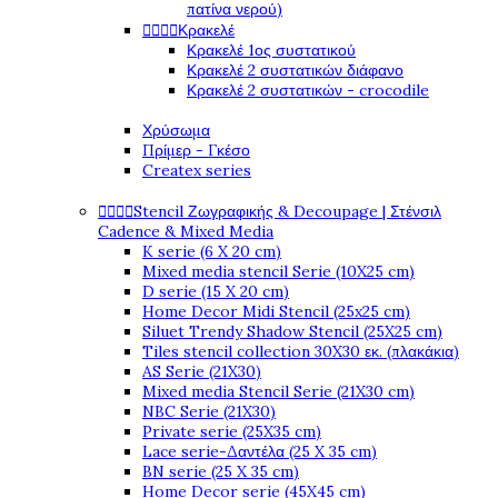
πατίνα νερού)




Κρακελέ
Κρακελέ 1ος συστατικού
Κρακελέ 2 συστατικών διάφανο
Κρακελέ 2 συστατικών - crocodile
Χρύσωμα
Πρίμερ - Γκέσο
Createx series




Stencil Ζωγραφικής & Decoupage | Στένσιλ
Cadence & Mixed Media
K serie (6 X 20 cm)
Mixed media stencil Serie (10X25 cm)
D serie (15 X 20 cm)
Home Decor Midi Stencil (25x25 cm)
Siluet Trendy Shadow Stencil (25X25 cm)
Tiles stencil collection 30X30 εκ. (πλακάκια)
AS Serie (21X30)
Mixed media Stencil Serie (21X30 cm)
NBC Serie (21X30)
Private serie (25X35 cm)
Lace serie-Δαντέλα (25 X 35 cm)
BN serie (25 X 35 cm)
Home Decor serie (45X45 cm)