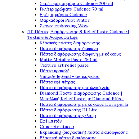
Σπρέι εφέ μαρμάρου Cadence 200 ml
Γκλίτερ χρώματα Cadence 70 ml
Εφέ μαρμάρου Cadence
Μαρκαδόροι Pilot Pintor
Σκόνες embossing Wow


Πάστες Διαμόρφωσης & Relief Paste Cadence |
Texture & Ανάγλυφα Εφέ
Κλασικές πάστες διαμόρφωσης
Πάστα διαμόρφωσης διάφανη
Πάστα διαμόρφωσης διάφανη με κόκκους
Matte Metallic Paste 250 ml
Texture art relief paste
Πάστα κρακελέ
Vintage legend - αντικέ γκέσο
Πάστα εφέ πέτρας
Πάστα διαμόρφωσης μεταλλική λεία
Diamond Πάστα Διαμόρφωσης Cadence |
Μεταλλική Relief Paste με Diamond Effect
Πάστα διαμόρφωσης με κόκκους Dora perla
Πάστα διαμόρφωσης Hi-Lite
Πάστα διαμόρφωσης γκλίτερ
Εφέ μπετόν
Concrete stucco
Expanding (διογκωτική) πάστα διαμόρφωσης
Ελαστική πάστα διαμόφωσης