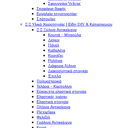
Σφουγγάρι Velour
Σκαφάκια βαφής
Εργαλεία τεχνοτροπίας
Σπάτουλες


Υλικά Χειροτεχνίας | Είδη DIY & Κατασκευών


Ξύλινα Αντικείμενα
Κουτιά - Μπαούλα
Δίσκοι
Πάνελ
Καβαλέτα
Κορνίζες
Ρολόγια
Διάφορα ξύλινα
Διακοσμητικά στοιχεία
Έπιπλα
Πολυεστερικά
Τελάρα - Καρτολίνα
Εύκαμπτα ελαστικά στοιχεία
Ελαστικές τρέσες
Ελαστικά στοιχεία
Πήλινα Αντικείμενα
Plexiglass
Φελιζόλ
Γυάλινα Αντικείμενα
Κεριά