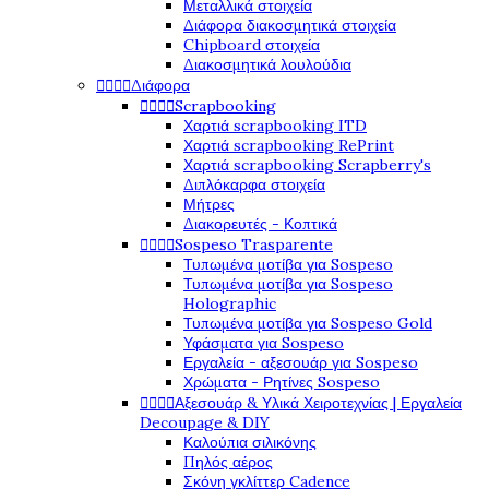
Μεταλλικά στοιχεία
Διάφορα διακοσμητικά στοιχεία
Chipboard στοιχεία
Διακοσμητικά λουλούδια




Διάφορα




Scrapbooking
Χαρτιά scrapbooking ITD
Χαρτιά scrapbooking RePrint
Χαρτιά scrapbooking Scrapberry's
Διπλόκαρφα στοιχεία
Μήτρες
Διακορευτές - Κοπτικά




Sospeso Trasparente
Τυπωμένα μοτίβα για Sospeso
Τυπωμένα μοτίβα για Sospeso
Holographic
Τυπωμένα μοτίβα για Sospeso Gold
Υφάσματα για Sospeso
Εργαλεία - αξεσουάρ για Sospeso
Χρώματα - Ρητίνες Sospeso




Αξεσουάρ & Υλικά Χειροτεχνίας | Εργαλεία
Decoupage & DIY
Καλούπια σιλικόνης
Πηλός αέρος
Σκόνη γκλίττερ Cadence