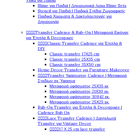
Υλικά για Παιδιά
Slime για Παιδιά | Δημιουργικά Aqua Slime Sets
Stencil για Παιδιά | Παιδικά Σχέδια Ζωγραφικής
Παιδικά Χρώματα & Δακτυλομπογιές για
Δημιουργία




Transfer Cadence & Rub-On | Μεταφορά Εικόνας
για Έπιπλα & Decoupage




Classic Transfer Cadence για Έπιπλα &
DIY
Classic transfer 17Χ25 cm
Classic transfer 25Χ35 cm
Classic transfer 35Χ50 cm
Home Decor Transfer για Furniture Makeover




Transfer Υφάσματος Cadence | Μεταφορά
Σχεδίων σε Ύφασμα
Μεταφορά υφάσματος 25Χ35 εκ
Μεταφορά υφάσματος 21Χ30 εκ.
Μεταφορά υφάσματος 30Χ42 εκ.
Μεταφορά υφάσματος 25Χ25 εκ.
Rub-On Transfer για Έπιπλα & Decoupage |
Cadence Rub On




Lace Transfer Cadence | Δαντελωτά
Transfer για Vintage Decor




17 Χ 25 cm lace transfer