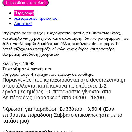

Προσθήκη στο καλάθι
Περιγραφή
λεπτομέρειες προιόντος
Αποστολή
Ριζόχαρτο decoupage με Αγιογραφία Ιησούς σε Βυζαντινό ύφος,
κατάλληλο για χειροτεχνίες και διακόσμηση. Ιδανικό για εφαρμογή σε
ξύλο, γυαλί, καμβά λαμάδες και άλλες επιφάνειες decoupage. Το
λεπτό ριζόχαρτο εφαρμόζει εύκολα χωρίς ζάρες και προσφέρει
εξαιρετική απόδοση χρωμάτων
Κωδικός
: DR048
Σε απόθεμα
: 4 αντικείμενα
Γρήγορα! μόνο
4
τεμάχια που έμειναν σε απόθεμα.
Παραγγελίες που καταχωρούνται στο
decorezerva.gr
αποστέλλονται κατά κανόνα τις επόμενες 1-2
εργάσιμες ημέρες. Οι παραδόσεις γίνονται από
Δευτέρα έως Παρασκευή από 09:00 - 18:00.
*Χρέωση για παράδοση Σαββάτου +3,50 € (Εάν
επιθυμείτε παράδοση Σάββατο επικοινωνήστε με το
κατάστημα)