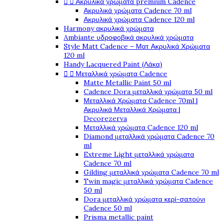


Ακρυλικά χρώματα premium Cadence
Ακρυλικά χρώματα Cadence 70 ml
Ακρυλικά χρώματα Cadence 120 ml
Harmony ακρυλικά χρώματα
Ambiante υδροφοβικά ακρυλικά χρώματα
Style Matt Cadence – Ματ Ακρυλικά Χρώματα
120 ml
Handy Lacquered Paint (Λάκα)


Μεταλλικά χρώματα Cadence
Matte Metallic Paint 50 ml
Cadence Dora μεταλλικά χρώματα 50 ml
Μεταλλικά Χρώματα Cadence 70ml |
Ακρυλικά Μεταλλικά Χρώματα |
Decorezerva
Μεταλλικά χρώματα Cadence 120 ml
Diamond μεταλλικά χρώματα Cadence 70
ml
Extreme Light μεταλλικά χρώματα
Cadence 70 ml
Gilding μεταλλικά χρώματα Cadence 70 ml
Twin magic μεταλλικά χρώματα Cadence
50 ml
Dora μεταλλικά χρώματα κερί-σαπούνι
Cadence 50 ml
Prisma metallic paint