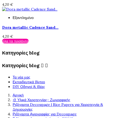
4,20 €
Εξαντλημένο
Dora metallic Cadence Sand...
4,20 €
όλα τα προϊόντα
Κατηγορίες blog
Κατηγορίες blog


Τα νέα μας
Εκπαιδευτικά βίντεο
DIY Οδηγοί & Ιδέες
Αρχική
🎨 Υλικά Χεροτεχνίας- Ζωγραφικής
Ριζόχαρτα Decoupage | Rice Papers για Χειροτεχνία &
Δημιουργίες
Ριζόχαρτα Αγιογραφίες για Decoupage