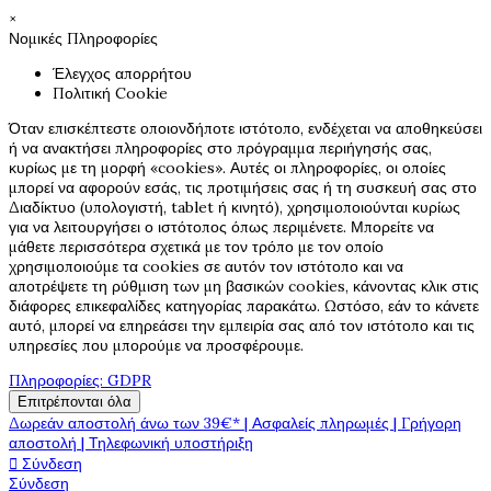
×
Νομικές Πληροφορίες
Έλεγχος απορρήτου
Πολιτική Cookie
Όταν επισκέπτεστε οποιονδήποτε ιστότοπο, ενδέχεται να αποθηκεύσει
ή να ανακτήσει πληροφορίες στο πρόγραμμα περιήγησής σας,
κυρίως με τη μορφή «cookies». Αυτές οι πληροφορίες, οι οποίες
μπορεί να αφορούν εσάς, τις προτιμήσεις σας ή τη συσκευή σας στο
Διαδίκτυο (υπολογιστή, tablet ή κινητό), χρησιμοποιούνται κυρίως
για να λειτουργήσει ο ιστότοπος όπως περιμένετε. Μπορείτε να
μάθετε περισσότερα σχετικά με τον τρόπο με τον οποίο
χρησιμοποιούμε τα cookies σε αυτόν τον ιστότοπο και να
αποτρέψετε τη ρύθμιση των μη βασικών cookies, κάνοντας κλικ στις
διάφορες επικεφαλίδες κατηγορίας παρακάτω. Ωστόσο, εάν το κάνετε
αυτό, μπορεί να επηρεάσει την εμπειρία σας από τον ιστότοπο και τις
υπηρεσίες που μπορούμε να προσφέρουμε.
Πληροφορίες: GDPR
Επιτρέπονται όλα
Δωρεάν αποστολή άνω των 39€* | Ασφαλείς πληρωμές | Γρήγορη
αποστολή | Τηλεφωνική υποστήριξη

Σύνδεση
Σύνδεση