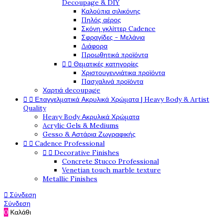
Decoupage & DIY
Καλούπια σιλικόνης
Πηλός αέρος
Σκόνη γκλίττερ Cadence
Σφραγίδες - Μελάνια
Διάφορα
Προωθητικά προϊόντα


Θεματικές κατηγορίες
Χριστουγεννιάτικα προϊόντα
Πασχαλινά προϊόντα
Χαρτιά decoupage


Επαγγελματικά Ακρυλικά Χρώματα | Heavy Body & Artist
Quality
Heavy Body Ακρυλικά Χρώματα
Acrylic Gels & Mediums
Gesso & Αστάρια Ζωγραφικής


Cadence Professional


Decorative Finishes
Concrete Stucco Professional
Venetian touch marble texture
Metallic Finishes

Σύνδεση
Σύνδεση
0
Καλάθι