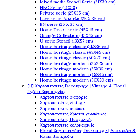
Mixed media Stencil Serie (21X30 cm)
NBC Serie (21X30)
Private serie (25X35 cm)
Lace serie-Δαντέλα (25 X 35 cm)
BN serie (25 X 35 cm)
Home Decor serie (45X45 cm)
Grunge Collection (45X45 cm)
U serie Stencil (13X57 cm)
Home heritage classic (25X36 cm)
Home heritage classic (45X45 cm)
Home heritage classic (50X70 cm)
Home heritage modern (25X25 cm)
Home heritage modern (25X36 cm)
Home heritage modern (45X45 cm)
Home heritage modern (50X70 cm)


Χαρτοπετσέτες Decoupage | Vintage & Floral
Σχέδια Χειροτεχνίας
Χαρτοπετσέτες διάφορες
Χαρτοπετσέτες vintage
Χαρτοπετσέτες παιδικές
Χαρτοπετσέτες Χριστουγεννιάτικες
Χαρτοπετσέτες Πασχαλινές
Χαρτοπετσέτες καλοκαιρινές
Floral Χαρτοπετσέτες Decoupage | Λουλούδια &
Romantic Σχέδια