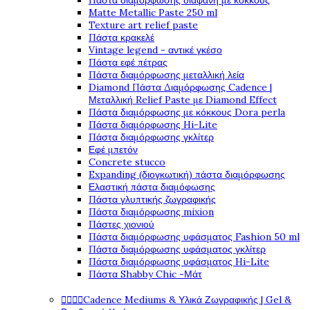
Πάστα διαμόρφωσης διάφανη με κόκκους
Matte Metallic Paste 250 ml
Texture art relief paste
Πάστα κρακελέ
Vintage legend - αντικέ γκέσο
Πάστα εφέ πέτρας
Πάστα διαμόρφωσης μεταλλική λεία
Diamond Πάστα Διαμόρφωσης Cadence |
Μεταλλική Relief Paste με Diamond Effect
Πάστα διαμόρφωσης με κόκκους Dora perla
Πάστα διαμόρφωσης Hi-Lite
Πάστα διαμόρφωσης γκλίτερ
Εφέ μπετόν
Concrete stucco
Expanding (διογκωτική) πάστα διαμόρφωσης
Ελαστική πάστα διαμόφωσης
Πάστα γλυπτικής ζωγραφικής
Πάστα διαμόρφωσης mixion
Πάστες χιονιού
Πάστα διαμόρφωσης υφάσματος Fashion 50 ml
Πάστα διαμόρφωσης υφάσματος γκλίτερ
Πάστα διαμόρφωσης υφάσματος Hi-Lite
Πάστα Shabby Chic -Μάτ




Cadence Mediums & Υλικά Ζωγραφικής | Gel &