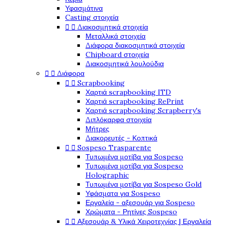
Υφασμάτινα
Casting στοιχεία


Διακοσμητικά στοιχεία
Μεταλλικά στοιχεία
Διάφορα διακοσμητικά στοιχεία
Chipboard στοιχεία
Διακοσμητικά λουλούδια


Διάφορα


Scrapbooking
Χαρτιά scrapbooking ITD
Χαρτιά scrapbooking RePrint
Χαρτιά scrapbooking Scrapberry's
Διπλόκαρφα στοιχεία
Μήτρες
Διακορευτές - Κοπτικά


Sospeso Trasparente
Τυπωμένα μοτίβα για Sospeso
Τυπωμένα μοτίβα για Sospeso
Holographic
Τυπωμένα μοτίβα για Sospeso Gold
Υφάσματα για Sospeso
Εργαλεία - αξεσουάρ για Sospeso
Χρώματα - Ρητίνες Sospeso


Αξεσουάρ & Υλικά Χειροτεχνίας | Εργαλεία