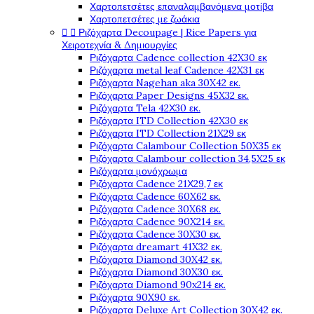
Χαρτοπετσέτες επαναλαμβανόμενα μοτίβα
Χαρτοπετσέτες με ζωάκια


Ριζόχαρτα Decoupage | Rice Papers για
Χειροτεχνία & Δημιουργίες
Ριζόχαρτα Cadence collection 42X30 εκ
Ριζόχαρτα metal leaf Cadence 42X31 εκ
Ριζόχαρτα Nagehan aka 30X42 εκ.
Ριζόχαρτα Paper Designs 45X32 εκ.
Ριζόχαρτα Tela 42Χ30 εκ.
Ριζόχαρτα ITD Collection 42X30 εκ
Ριζόχαρτα ITD Collection 21X29 εκ
Ριζόχαρτα Calambour Collection 50X35 εκ
Ριζόχαρτα Calambour collection 34,5X25 εκ
Ριζόχαρτα μονόχρωμα
Ριζόχαρτα Cadence 21Χ29,7 εκ
Ριζόχαρτα Cadence 60X62 εκ.
Ριζόχαρτα Cadence 30X68 εκ.
Ριζόχαρτα Cadence 90X214 εκ.
Ριζόχαρτα Cadence 30X30 εκ.
Ριζόχαρτα dreamart 41X32 εκ.
Ριζόχαρτα Diamond 30X42 εκ.
Ριζόχαρτα Diamond 30X30 εκ.
Ριζόχαρτα Diamond 90x214 εκ.
Ριζόχαρτα 90X90 εκ.
Ριζόχαρτα Deluxe Art Collection 30X42 εκ.