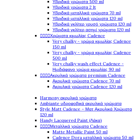
Υβριδικά χρώματα 500 ml
Υβριδικά χρώματα 2 lt
Υβριδικά μεταλλικά χρώματα 70 ml
Υβριδικά μεταλλικά χρώματα 120 ml
Υβριδικά γκλίτερ χρυσό χρώματα 120 ml
Υβριδικά γκλίτερ ασημί χρώματα 120 ml




Χρώματα κιμωλίας Cadence
Very chalky - χρώμα κιμωλίας Cadence
150 ml
Very chalky - χρώμα κιμωλίας Cadence
500 ml
Very chalky wash effect Cadence -
Ημιδιάφανο χρώμα κιμωλίας 90 ml




Ακρυλικά χρώματα premium Cadence
Ακρυλικά χρώματα Cadence 70 ml
Ακρυλικά χρώματα Cadence 120 ml
Harmony ακρυλικά χρώματα
Ambiante υδροφοβικά ακρυλικά χρώματα
Style Matt Cadence – Ματ Ακρυλικά Χρώματα
120 ml
Handy Lacquered Paint (Λάκα)




Μεταλλικά χρώματα Cadence
Matte Metallic Paint 50 ml
Cadence Dora μεταλλικά χρώματα 50 ml