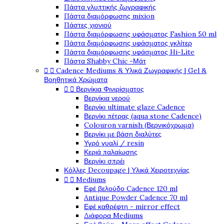
Πάστα γλυπτικής ζωγραφικής
Πάστα διαμόρφωσης mixion
Πάστες χιονιού
Πάστα διαμόρφωσης υφάσματος Fashion 50 ml
Πάστα διαμόρφωσης υφάσματος γκλίτερ
Πάστα διαμόρφωσης υφάσματος Hi-Lite
Πάστα Shabby Chic -Μάτ


Cadence Mediums & Υλικά Ζωγραφικής | Gel &
Βοηθητικά Χρώματα


Βερνίκια Φινιρίσματος
Βερνίκια νερού
Βερνίκι ultimate glaze Cadence
Βερνίκι πέτρας (aqua stone Cadence)
Colouron varnish (Βερνικόχρωμα)
Βερνίκι με βάση διαλύτες
Υγρό γυαλί / resin
Κεριά παλαίωσης
Βερνίκι σπρέι
Κόλλες Decoupage | Υλικά Χειροτεχνίας


Mediums
Εφέ βελούδο Cadence 120 ml
Antique Powder Cadence 70 ml
Εφέ καθρέφτη - mirror effect
Διάφορα Mediums