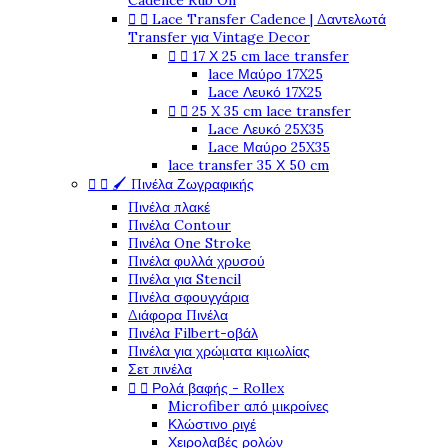
Cadence Rub On


Lace Transfer Cadence | Δαντελωτά
Transfer για Vintage Decor


17 Χ 25 cm lace transfer
lace Μαύρο 17X25
Lace Λευκό 17X25


25 X 35 cm lace transfer
Lace Λευκό 25X35
Lace Μαύρο 25X35
lace transfer 35 Χ 50 cm


🖌️ Πινέλα Ζωγραφικής
Πινέλα πλακέ
Πινέλα Contour
Πινέλα One Stroke
Πινέλα φυλλά χρυσού
Πινέλα για Stencil
Πινέλα σφουγγάρια
Διάφορα Πινέλα
Πινέλα Filbert-οβάλ
Πινέλα για χρώματα κιμωλίας
Σετ πινέλα


Ρολά βαφής - Rollex
Microfiber από μικροίνες
Κλώστινο ριγέ
Χειρολαβές ρολών