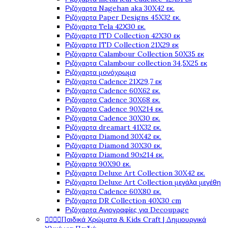
Ριζόχαρτα Nagehan aka 30X42 εκ.
Ριζόχαρτα Paper Designs 45X32 εκ.
Ριζόχαρτα Tela 42Χ30 εκ.
Ριζόχαρτα ITD Collection 42X30 εκ
Ριζόχαρτα ITD Collection 21X29 εκ
Ριζόχαρτα Calambour Collection 50X35 εκ
Ριζόχαρτα Calambour collection 34,5X25 εκ
Ριζόχαρτα μονόχρωμα
Ριζόχαρτα Cadence 21Χ29,7 εκ
Ριζόχαρτα Cadence 60X62 εκ.
Ριζόχαρτα Cadence 30X68 εκ.
Ριζόχαρτα Cadence 90X214 εκ.
Ριζόχαρτα Cadence 30X30 εκ.
Ριζόχαρτα dreamart 41X32 εκ.
Ριζόχαρτα Diamond 30X42 εκ.
Ριζόχαρτα Diamond 30X30 εκ.
Ριζόχαρτα Diamond 90x214 εκ.
Ριζόχαρτα 90X90 εκ.
Ριζόχαρτα Deluxe Art Collection 30X42 εκ.
Ριζόχαρτα Deluxe Art Collection μεγάλα μεγέθη
Ριζόχαρτα Cadence 60X80 εκ.
Ριζόχαρτα DR Collection 40X30 cm
Ριζόχαρτα Αγιογραφίες για Decoupage




Παιδικά Χρώματα & Kids Craft | Δημιουργικά