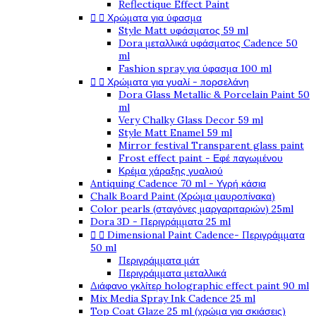
Reflectique Effect Paint


Χρώματα για ύφασμα
Style Matt υφάσματος 59 ml
Dora μεταλλικά υφάσματος Cadence 50
ml
Fashion spray για ύφασμα 100 ml


Χρώματα για γυαλί - πορσελάνη
Dora Glass Metallic & Porcelain Paint 50
ml
Very Chalky Glass Decor 59 ml
Style Matt Enamel 59 ml
Mirror festival Transparent glass paint
Frost effect paint - Εφέ παγωμένου
Κρέμα χάραξης γυαλιού
Antiquing Cadence 70 ml - Υγρή κάσια
Chalk Board Paint (Χρώμα μαυροπίνακα)
Color pearls (σταγόνες μαργαριταριών) 25ml
Dora 3D - Περιγράμματα 25 ml


Dimensional Paint Cadence- Περιγράμματα
50 ml
Περιγράμματα μάτ
Περιγράμματα μεταλλικά
Διάφανο γκλίτερ holographic effect paint 90 ml
Mix Media Spray Ink Cadence 25 ml
Top Coat Glaze 25 ml (χρώμα για σκιάσεις)