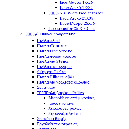
lace Μαύρο 17X25
Lace Λευκό 17X25




25 X 35 cm lace transfer
Lace Λευκό 25X35
Lace Μαύρο 25X35
lace transfer 35 Χ 50 cm




🖌️ Πινέλα Ζωγραφικής
Πινέλα πλακέ
Πινέλα Contour
Πινέλα One Stroke
Πινέλα φυλλά χρυσού
Πινέλα για Stencil
Πινέλα σφουγγάρια
Διάφορα Πινέλα
Πινέλα Filbert-οβάλ
Πινέλα για χρώματα κιμωλίας
Σετ πινέλα




Ρολά βαφής - Rollex
Microfiber από μικροίνες
Κλώστινο ριγέ
Χειρολαβές ρολών
Σφουγγάρι Velour
Σκαφάκια βαφής
Εργαλεία τεχνοτροπίας