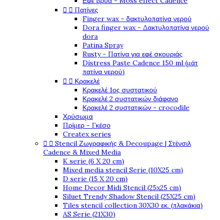
Εφέ βρύα - Moss effect Cadence


Πατίνες
Finger wax - δακτυλοπατίνα νερού
Dora finger wax - Δακτυλοπατίνα νερού
dora
Patina Spray
Rusty - Πατίνα για εφέ σκουριάς
Distress Paste Cadence 150 ml (μάτ
πατίνα νερού)


Κρακελέ
Κρακελέ 1ος συστατικού
Κρακελέ 2 συστατικών διάφανο
Κρακελέ 2 συστατικών - crocodile
Χρύσωμα
Πρίμερ - Γκέσο
Createx series


Stencil Ζωγραφικής & Decoupage | Στένσιλ
Cadence & Mixed Media
K serie (6 X 20 cm)
Mixed media stencil Serie (10X25 cm)
D serie (15 X 20 cm)
Home Decor Midi Stencil (25x25 cm)
Siluet Trendy Shadow Stencil (25X25 cm)
Tiles stencil collection 30X30 εκ. (πλακάκια)
AS Serie (21X30)