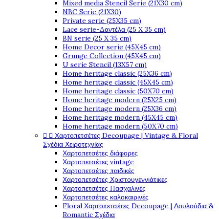
Mixed media Stencil Serie (21X30 cm)
NBC Serie (21X30)
Private serie (25X35 cm)
Lace serie-Δαντέλα (25 X 35 cm)
BN serie (25 X 35 cm)
Home Decor serie (45X45 cm)
Grunge Collection (45X45 cm)
U serie Stencil (13X57 cm)
Home heritage classic (25X36 cm)
Home heritage classic (45X45 cm)
Home heritage classic (50X70 cm)
Home heritage modern (25X25 cm)
Home heritage modern (25X36 cm)
Home heritage modern (45X45 cm)
Home heritage modern (50X70 cm)


Χαρτοπετσέτες Decoupage | Vintage & Floral
Σχέδια Χειροτεχνίας
Χαρτοπετσέτες διάφορες
Χαρτοπετσέτες vintage
Χαρτοπετσέτες παιδικές
Χαρτοπετσέτες Χριστουγεννιάτικες
Χαρτοπετσέτες Πασχαλινές
Χαρτοπετσέτες καλοκαιρινές
Floral Χαρτοπετσέτες Decoupage | Λουλούδια &
Romantic Σχέδια