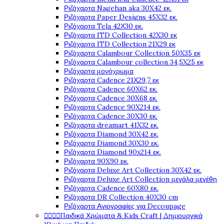
Ριζόχαρτα Nagehan aka 30X42 εκ.
Ριζόχαρτα Paper Designs 45X32 εκ.
Ριζόχαρτα Tela 42Χ30 εκ.
Ριζόχαρτα ITD Collection 42X30 εκ
Ριζόχαρτα ITD Collection 21X29 εκ
Ριζόχαρτα Calambour Collection 50X35 εκ
Ριζόχαρτα Calambour collection 34,5X25 εκ
Ριζόχαρτα μονόχρωμα
Ριζόχαρτα Cadence 21Χ29,7 εκ
Ριζόχαρτα Cadence 60X62 εκ.
Ριζόχαρτα Cadence 30X68 εκ.
Ριζόχαρτα Cadence 90X214 εκ.
Ριζόχαρτα Cadence 30X30 εκ.
Ριζόχαρτα dreamart 41X32 εκ.
Ριζόχαρτα Diamond 30X42 εκ.
Ριζόχαρτα Diamond 30X30 εκ.
Ριζόχαρτα Diamond 90x214 εκ.
Ριζόχαρτα 90X90 εκ.
Ριζόχαρτα Deluxe Art Collection 30X42 εκ.
Ριζόχαρτα Deluxe Art Collection μεγάλα μεγέθη
Ριζόχαρτα Cadence 60X80 εκ.
Ριζόχαρτα DR Collection 40X30 cm
Ριζόχαρτα Αγιογραφίες για Decoupage




Παιδικά Χρώματα & Kids Craft | Δημιουργικά