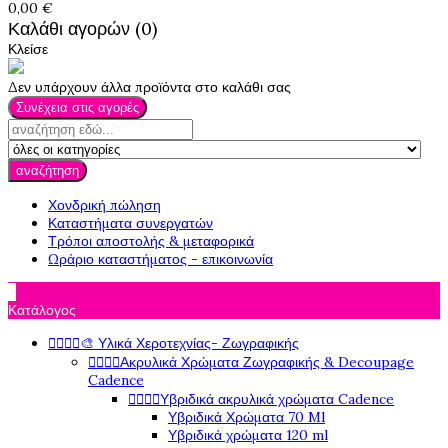
0,00 €
Καλάθι αγορών (0)
Κλείσε
Δεν υπάρχουν άλλα προϊόντα στο καλάθι σας
Συνέχεια στις αγορές
αναζήτηση
Χονδρική πώληση
Καταστήματα συνεργατών
Τρόποι αποστολής & μεταφορικά
Ωράριο καταστήματος - επικοινωνία

Κατάλογος




🎨 Υλικά Χεροτεχνίας- Ζωγραφικής




Ακρυλικά Χρώματα Ζωγραφικής & Decoupage
Cadence




Υβριδικά ακρυλικά χρώματα Cadence
Υβριδικά Χρώματα 70 Ml
Υβριδικά χρώματα 120 ml