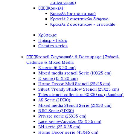
πατίνα νερού)




Κρακελέ
Κρακελέ 1ος συστατικού
Κρακελέ 2 συστατικών διάφανο
Κρακελέ 2 συστατικών - crocodile
Χρύσωμα
Πρίμερ - Γκέσο
Createx series




Stencil Ζωγραφικής & Decoupage | Στένσιλ
Cadence & Mixed Media
K serie (6 X 20 cm)
Mixed media stencil Serie (10X25 cm)
D serie (15 X 20 cm)
Home Decor Midi Stencil (25x25 cm)
Siluet Trendy Shadow Stencil (25X25 cm)
Tiles stencil collection 30X30 εκ. (πλακάκια)
AS Serie (21X30)
Mixed media Stencil Serie (21X30 cm)
NBC Serie (21X30)
Private serie (25X35 cm)
Lace serie-Δαντέλα (25 X 35 cm)
BN serie (25 X 35 cm)
Home Decor serie (45X45 cm)