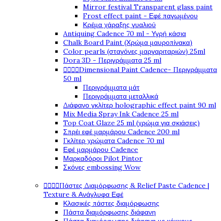
Mirror festival Transparent glass paint
Frost effect paint - Εφέ παγωμένου
Κρέμα χάραξης γυαλιού
Antiquing Cadence 70 ml - Υγρή κάσια
Chalk Board Paint (Χρώμα μαυροπίνακα)
Color pearls (σταγόνες μαργαριταριών) 25ml
Dora 3D - Περιγράμματα 25 ml




Dimensional Paint Cadence- Περιγράμματα
50 ml
Περιγράμματα μάτ
Περιγράμματα μεταλλικά
Διάφανο γκλίτερ holographic effect paint 90 ml
Mix Media Spray Ink Cadence 25 ml
Top Coat Glaze 25 ml (χρώμα για σκιάσεις)
Σπρέι εφέ μαρμάρου Cadence 200 ml
Γκλίτερ χρώματα Cadence 70 ml
Εφέ μαρμάρου Cadence
Μαρκαδόροι Pilot Pintor
Σκόνες embossing Wow




Πάστες Διαμόρφωσης & Relief Paste Cadence |
Texture & Ανάγλυφα Εφέ
Κλασικές πάστες διαμόρφωσης
Πάστα διαμόρφωσης διάφανη