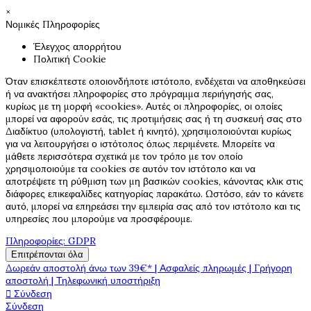
×
Νομικές Πληροφορίες
Έλεγχος απορρήτου
Πολιτική Cookie
Όταν επισκέπτεστε οποιονδήποτε ιστότοπο, ενδέχεται να αποθηκεύσει
ή να ανακτήσει πληροφορίες στο πρόγραμμα περιήγησής σας,
κυρίως με τη μορφή «cookies». Αυτές οι πληροφορίες, οι οποίες
μπορεί να αφορούν εσάς, τις προτιμήσεις σας ή τη συσκευή σας στο
Διαδίκτυο (υπολογιστή, tablet ή κινητό), χρησιμοποιούνται κυρίως
για να λειτουργήσει ο ιστότοπος όπως περιμένετε. Μπορείτε να
μάθετε περισσότερα σχετικά με τον τρόπο με τον οποίο
χρησιμοποιούμε τα cookies σε αυτόν τον ιστότοπο και να
αποτρέψετε τη ρύθμιση των μη βασικών cookies, κάνοντας κλικ στις
διάφορες επικεφαλίδες κατηγορίας παρακάτω. Ωστόσο, εάν το κάνετε
αυτό, μπορεί να επηρεάσει την εμπειρία σας από τον ιστότοπο και τις
υπηρεσίες που μπορούμε να προσφέρουμε.
Πληροφορίες: GDPR
Επιτρέπονται όλα
Δωρεάν αποστολή άνω των 39€* | Ασφαλείς πληρωμές | Γρήγορη
αποστολή | Τηλεφωνική υποστήριξη

Σύνδεση
Σύνδεση