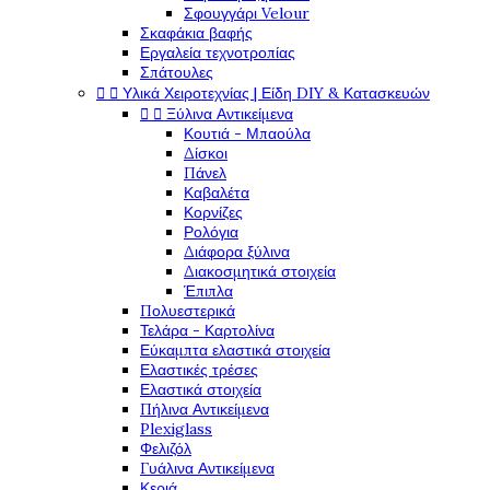
Σφουγγάρι Velour
Σκαφάκια βαφής
Εργαλεία τεχνοτροπίας
Σπάτουλες


Υλικά Χειροτεχνίας | Είδη DIY & Κατασκευών


Ξύλινα Αντικείμενα
Κουτιά - Μπαούλα
Δίσκοι
Πάνελ
Καβαλέτα
Κορνίζες
Ρολόγια
Διάφορα ξύλινα
Διακοσμητικά στοιχεία
Έπιπλα
Πολυεστερικά
Τελάρα - Καρτολίνα
Εύκαμπτα ελαστικά στοιχεία
Ελαστικές τρέσες
Ελαστικά στοιχεία
Πήλινα Αντικείμενα
Plexiglass
Φελιζόλ
Γυάλινα Αντικείμενα
Κεριά