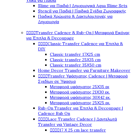
Υλικά για Παιδιά
Slime για Παιδιά | Δημιουργικά Aqua Slime Sets
Stencil για Παιδιά | Παιδικά Σχέδια Ζωγραφικής
Παιδικά Χρώματα & Δακτυλομπογιές για
Δημιουργία




Transfer Cadence & Rub-On | Μεταφορά Εικόνας
για Έπιπλα & Decoupage




Classic Transfer Cadence για Έπιπλα &
DIY
Classic transfer 17Χ25 cm
Classic transfer 25Χ35 cm
Classic transfer 35Χ50 cm
Home Decor Transfer για Furniture Makeover




Transfer Υφάσματος Cadence | Μεταφορά
Σχεδίων σε Ύφασμα
Μεταφορά υφάσματος 25Χ35 εκ
Μεταφορά υφάσματος 21Χ30 εκ.
Μεταφορά υφάσματος 30Χ42 εκ.
Μεταφορά υφάσματος 25Χ25 εκ.
Rub-On Transfer για Έπιπλα & Decoupage |
Cadence Rub On




Lace Transfer Cadence | Δαντελωτά
Transfer για Vintage Decor




17 Χ 25 cm lace transfer