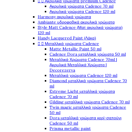


Ακρυλικά χρώματα premium Cadence
Ακρυλικά χρώματα Cadence 70 ml
Ακρυλικά χρώματα Cadence 120 ml
Harmony ακρυλικά χρώματα
Ambiante υδροφοβικά ακρυλικά χρώματα
Style Matt Cadence (Ματ ακρυλικά χρώματα)
120 ml
Handy Lacquered Paint (Λάκα)


Μεταλλικά χρώματα Cadence
Matte Metallic Paint 50 ml
Cadence Dora μεταλλικά χρώματα 50 ml
Μεταλλικά Χρώματα Cadence 70ml |
Ακρυλικά Μεταλλικά Χρώματα |
Decorezerva
Μεταλλικά χρώματα Cadence 120 ml
Diamond μεταλλικά χρώματα Cadence 70
ml
Extreme Light μεταλλικά χρώματα
Cadence 70 ml
Gilding μεταλλικά χρώματα Cadence 70 ml
Twin magic μεταλλικά χρώματα Cadence
50 ml
Dora μεταλλικά χρώματα κερί-σαπούνι
Cadence 50 ml
Prisma metallic paint