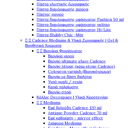
Πάστα γλυπτικής ζωγραφικής
Πάστα διαμόρφωσης mixion
Πάστες χιονιού
Πάστα διαμόρφωσης υφάσματος Fashion 50 ml
Πάστα διαμόρφωσης υφάσματος γκλίτερ
Πάστα διαμόρφωσης υφάσματος Hi-Lite
Πάστα Shabby Chic -Μάτ


Cadence Mediums & Υλικά Ζωγραφικής | Gel &
Βοηθητικά Χρώματα


Βερνίκια Φινιρίσματος
Βερνίκια νερού
Βερνίκι ultimate glaze Cadence
Βερνίκι πέτρας (aqua stone Cadence)
Colouron varnish (Βερνικόχρωμα)
Βερνίκι με βάση διαλύτες
Υγρό γυαλί / resin
Κεριά παλαίωσης
Βερνίκι σπρέι
Κόλλες Decoupage | Υλικά Χειροτεχνίας


Mediums
Εφέ βελούδο Cadence 120 ml
Antique Powder Cadence 70 ml
Εφέ καθρέφτη - mirror effect
Διάφορα Mediums