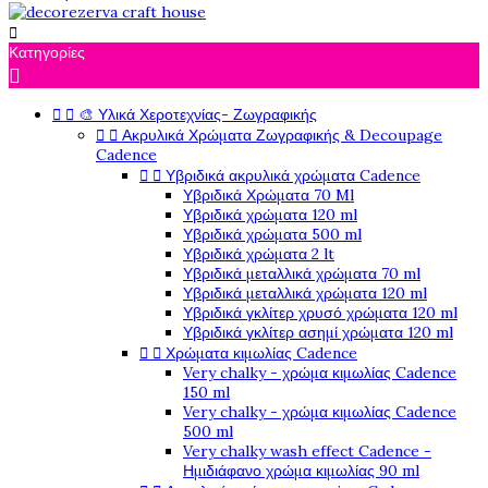

Κατηγορίες



🎨 Υλικά Χεροτεχνίας- Ζωγραφικής


Ακρυλικά Χρώματα Ζωγραφικής & Decoupage
Cadence


Υβριδικά ακρυλικά χρώματα Cadence
Υβριδικά Χρώματα 70 Ml
Υβριδικά χρώματα 120 ml
Υβριδικά χρώματα 500 ml
Υβριδικά χρώματα 2 lt
Υβριδικά μεταλλικά χρώματα 70 ml
Υβριδικά μεταλλικά χρώματα 120 ml
Υβριδικά γκλίτερ χρυσό χρώματα 120 ml
Υβριδικά γκλίτερ ασημί χρώματα 120 ml


Χρώματα κιμωλίας Cadence
Very chalky - χρώμα κιμωλίας Cadence
150 ml
Very chalky - χρώμα κιμωλίας Cadence
500 ml
Very chalky wash effect Cadence -
Ημιδιάφανο χρώμα κιμωλίας 90 ml