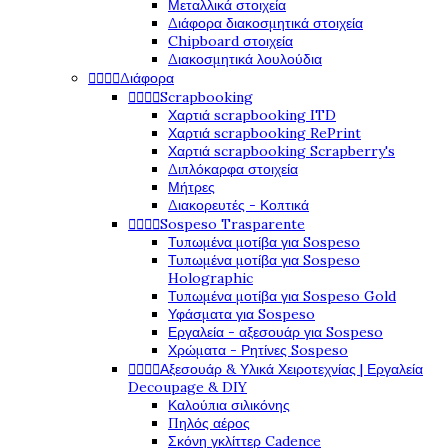
Μεταλλικά στοιχεία
Διάφορα διακοσμητικά στοιχεία
Chipboard στοιχεία
Διακοσμητικά λουλούδια




Διάφορα




Scrapbooking
Χαρτιά scrapbooking ITD
Χαρτιά scrapbooking RePrint
Χαρτιά scrapbooking Scrapberry's
Διπλόκαρφα στοιχεία
Μήτρες
Διακορευτές - Κοπτικά




Sospeso Trasparente
Τυπωμένα μοτίβα για Sospeso
Τυπωμένα μοτίβα για Sospeso
Holographic
Τυπωμένα μοτίβα για Sospeso Gold
Υφάσματα για Sospeso
Εργαλεία - αξεσουάρ για Sospeso
Χρώματα - Ρητίνες Sospeso




Αξεσουάρ & Υλικά Χειροτεχνίας | Εργαλεία
Decoupage & DIY
Καλούπια σιλικόνης
Πηλός αέρος
Σκόνη γκλίττερ Cadence