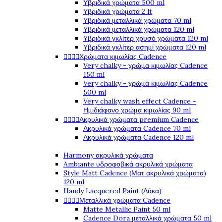
Υβριδικά χρώματα 500 ml
Υβριδικά χρώματα 2 lt
Υβριδικά μεταλλικά χρώματα 70 ml
Υβριδικά μεταλλικά χρώματα 120 ml
Υβριδικά γκλίτερ χρυσό χρώματα 120 ml
Υβριδικά γκλίτερ ασημί χρώματα 120 ml




Χρώματα κιμωλίας Cadence
Very chalky - χρώμα κιμωλίας Cadence
150 ml
Very chalky - χρώμα κιμωλίας Cadence
500 ml
Very chalky wash effect Cadence -
Ημιδιάφανο χρώμα κιμωλίας 90 ml




Ακρυλικά χρώματα premium Cadence
Ακρυλικά χρώματα Cadence 70 ml
Ακρυλικά χρώματα Cadence 120 ml
Harmony ακρυλικά χρώματα
Ambiante υδροφοβικά ακρυλικά χρώματα
Style Matt Cadence (Ματ ακρυλικά χρώματα)
120 ml
Handy Lacquered Paint (Λάκα)




Μεταλλικά χρώματα Cadence
Matte Metallic Paint 50 ml
Cadence Dora μεταλλικά χρώματα 50 ml