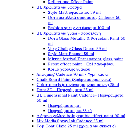
Reflectique Effect Paint


Χρώματα για ύφασμα
Style Matt υφάσματος 59 ml
Dora μεταλλικά υφάσματος Cadence 50
ml
Fashion spray για ύφασμα 100 ml


Χρώματα για γυαλί - πορσελάνη
Dora Glass Metallic & Porcelain Paint 50
ml
Very Chalky Glass Decor 59 ml
Style Matt Enamel 59 ml
Mirror festival Transparent glass paint
Frost effect paint - Εφέ παγωμένου
Κρέμα χάραξης γυαλιού
Antiquing Cadence 70 ml - Υγρή κάσια
Chalk Board Paint (Χρώμα μαυροπίνακα)
Color pearls (σταγόνες μαργαριταριών) 25ml
Dora 3D - Περιγράμματα 25 ml


Dimensional Paint Cadence- Περιγράμματα
50 ml
Περιγράμματα μάτ
Περιγράμματα μεταλλικά
Διάφανο γκλίτερ holographic effect paint 90 ml
Mix Media Spray Ink Cadence 25 ml
Top Coat Glaze 25 ml (χρώμα για σκιάσεις)