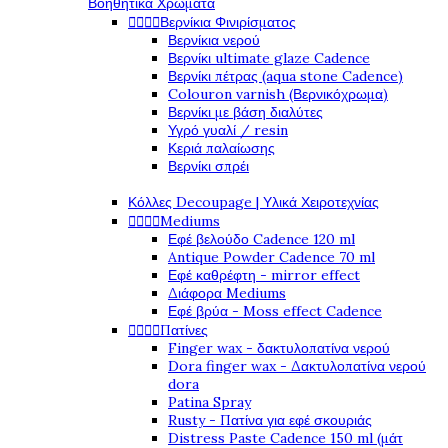
Βοηθητικά Χρώματα




Βερνίκια Φινιρίσματος
Βερνίκια νερού
Βερνίκι ultimate glaze Cadence
Βερνίκι πέτρας (aqua stone Cadence)
Colouron varnish (Βερνικόχρωμα)
Βερνίκι με βάση διαλύτες
Υγρό γυαλί / resin
Κεριά παλαίωσης
Βερνίκι σπρέι
Κόλλες Decoupage | Υλικά Χειροτεχνίας




Mediums
Εφέ βελούδο Cadence 120 ml
Antique Powder Cadence 70 ml
Εφέ καθρέφτη - mirror effect
Διάφορα Mediums
Εφέ βρύα - Moss effect Cadence




Πατίνες
Finger wax - δακτυλοπατίνα νερού
Dora finger wax - Δακτυλοπατίνα νερού
dora
Patina Spray
Rusty - Πατίνα για εφέ σκουριάς
Distress Paste Cadence 150 ml (μάτ