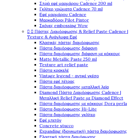
Σπρέι εφέ μαρμάρου Cadence 200 ml
Γκλίτερ χρώματα Cadence 70 ml
Εφέ μαρμάρου Cadence
Μαρκαδόροι Pilot Pintor
Σκόνες embossing Wow


Πάστες Διαμόρφωσης & Relief Paste Cadence |
Texture & Ανάγλυφα Εφέ
Κλασικές πάστες διαμόρφωσης
Πάστα διαμόρφωσης διάφανη
Πάστα διαμόρφωσης διάφανη με κόκκους
Matte Metallic Paste 250 ml
Texture art relief paste
Πάστα κρακελέ
Vintage legend - αντικέ γκέσο
Πάστα εφέ πέτρας
Πάστα διαμόρφωσης μεταλλική λεία
Diamond Πάστα Διαμόρφωσης Cadence |
Μεταλλική Relief Paste με Diamond Effect
Πάστα διαμόρφωσης με κόκκους Dora perla
Πάστα διαμόρφωσης Hi-Lite
Πάστα διαμόρφωσης γκλίτερ
Εφέ μπετόν
Concrete stucco
Expanding (διογκωτική) πάστα διαμόρφωσης
Ελαστική πάστα διαμόφωσης