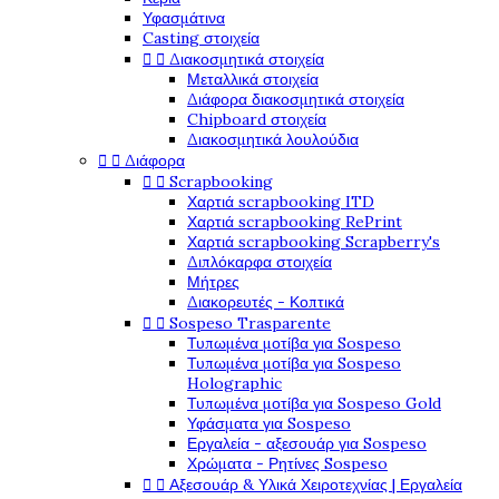
Υφασμάτινα
Casting στοιχεία


Διακοσμητικά στοιχεία
Μεταλλικά στοιχεία
Διάφορα διακοσμητικά στοιχεία
Chipboard στοιχεία
Διακοσμητικά λουλούδια


Διάφορα


Scrapbooking
Χαρτιά scrapbooking ITD
Χαρτιά scrapbooking RePrint
Χαρτιά scrapbooking Scrapberry's
Διπλόκαρφα στοιχεία
Μήτρες
Διακορευτές - Κοπτικά


Sospeso Trasparente
Τυπωμένα μοτίβα για Sospeso
Τυπωμένα μοτίβα για Sospeso
Holographic
Τυπωμένα μοτίβα για Sospeso Gold
Υφάσματα για Sospeso
Εργαλεία - αξεσουάρ για Sospeso
Χρώματα - Ρητίνες Sospeso


Αξεσουάρ & Υλικά Χειροτεχνίας | Εργαλεία