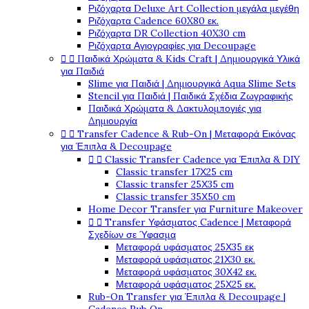
Ριζόχαρτα Deluxe Art Collection μεγάλα μεγέθη
Ριζόχαρτα Cadence 60X80 εκ.
Ριζόχαρτα DR Collection 40X30 cm
Ριζόχαρτα Αγιογραφίες για Decoupage


Παιδικά Χρώματα & Kids Craft | Δημιουργικά Υλικά
για Παιδιά
Slime για Παιδιά | Δημιουργικά Aqua Slime Sets
Stencil για Παιδιά | Παιδικά Σχέδια Ζωγραφικής
Παιδικά Χρώματα & Δακτυλομπογιές για
Δημιουργία


Transfer Cadence & Rub-On | Μεταφορά Εικόνας
για Έπιπλα & Decoupage


Classic Transfer Cadence για Έπιπλα & DIY
Classic transfer 17Χ25 cm
Classic transfer 25Χ35 cm
Classic transfer 35Χ50 cm
Home Decor Transfer για Furniture Makeover


Transfer Υφάσματος Cadence | Μεταφορά
Σχεδίων σε Ύφασμα
Μεταφορά υφάσματος 25Χ35 εκ
Μεταφορά υφάσματος 21Χ30 εκ.
Μεταφορά υφάσματος 30Χ42 εκ.
Μεταφορά υφάσματος 25Χ25 εκ.
Rub-On Transfer για Έπιπλα & Decoupage |