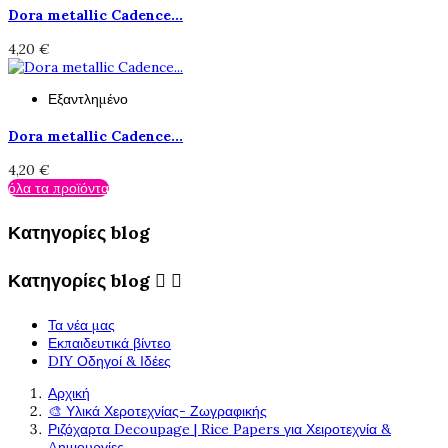
Dora metallic Cadence...
4,20 €
Εξαντλημένο
Dora metallic Cadence...
4,20 €
όλα τα προϊόντα
Κατηγορίες blog
Κατηγορίες blog


Τα νέα μας
Εκπαιδευτικά βίντεο
DIY Οδηγοί & Ιδέες
Αρχική
🎨 Υλικά Χεροτεχνίας- Ζωγραφικής
Ριζόχαρτα Decoupage | Rice Papers για Χειροτεχνία &
Δημιουργίες