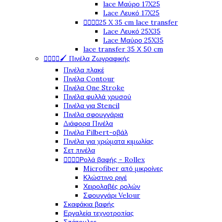
lace Μαύρο 17X25
Lace Λευκό 17X25




25 X 35 cm lace transfer
Lace Λευκό 25X35
Lace Μαύρο 25X35
lace transfer 35 Χ 50 cm




🖌️ Πινέλα Ζωγραφικής
Πινέλα πλακέ
Πινέλα Contour
Πινέλα One Stroke
Πινέλα φυλλά χρυσού
Πινέλα για Stencil
Πινέλα σφουγγάρια
Διάφορα Πινέλα
Πινέλα Filbert-οβάλ
Πινέλα για χρώματα κιμωλίας
Σετ πινέλα




Ρολά βαφής - Rollex
Microfiber από μικροίνες
Κλώστινο ριγέ
Χειρολαβές ρολών
Σφουγγάρι Velour
Σκαφάκια βαφής
Εργαλεία τεχνοτροπίας