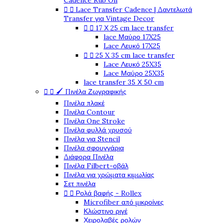
Cadence Rub On


Lace Transfer Cadence | Δαντελωτά
Transfer για Vintage Decor


17 Χ 25 cm lace transfer
lace Μαύρο 17X25
Lace Λευκό 17X25


25 X 35 cm lace transfer
Lace Λευκό 25X35
Lace Μαύρο 25X35
lace transfer 35 Χ 50 cm


🖌️ Πινέλα Ζωγραφικής
Πινέλα πλακέ
Πινέλα Contour
Πινέλα One Stroke
Πινέλα φυλλά χρυσού
Πινέλα για Stencil
Πινέλα σφουγγάρια
Διάφορα Πινέλα
Πινέλα Filbert-οβάλ
Πινέλα για χρώματα κιμωλίας
Σετ πινέλα


Ρολά βαφής - Rollex
Microfiber από μικροίνες
Κλώστινο ριγέ
Χειρολαβές ρολών