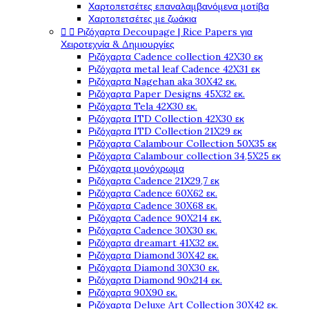
Χαρτοπετσέτες επαναλαμβανόμενα μοτίβα
Χαρτοπετσέτες με ζωάκια


Ριζόχαρτα Decoupage | Rice Papers για
Χειροτεχνία & Δημιουργίες
Ριζόχαρτα Cadence collection 42X30 εκ
Ριζόχαρτα metal leaf Cadence 42X31 εκ
Ριζόχαρτα Nagehan aka 30X42 εκ.
Ριζόχαρτα Paper Designs 45X32 εκ.
Ριζόχαρτα Tela 42Χ30 εκ.
Ριζόχαρτα ITD Collection 42X30 εκ
Ριζόχαρτα ITD Collection 21X29 εκ
Ριζόχαρτα Calambour Collection 50X35 εκ
Ριζόχαρτα Calambour collection 34,5X25 εκ
Ριζόχαρτα μονόχρωμα
Ριζόχαρτα Cadence 21Χ29,7 εκ
Ριζόχαρτα Cadence 60X62 εκ.
Ριζόχαρτα Cadence 30X68 εκ.
Ριζόχαρτα Cadence 90X214 εκ.
Ριζόχαρτα Cadence 30X30 εκ.
Ριζόχαρτα dreamart 41X32 εκ.
Ριζόχαρτα Diamond 30X42 εκ.
Ριζόχαρτα Diamond 30X30 εκ.
Ριζόχαρτα Diamond 90x214 εκ.
Ριζόχαρτα 90X90 εκ.
Ριζόχαρτα Deluxe Art Collection 30X42 εκ.