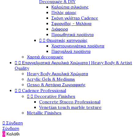
Decoupage & DIY
Καλούπια σιλικόνης
Πηλός αέρος
Σκόνη γκλίττερ Cadence
Σφραγίδες - Μελάνια
Διάφορα
Προωθητικά προϊόντα


Θεματικές κατηγορίες
Χριστουγεννιάτικα προϊόντα
Πασχαλινά προϊόντα
Χαρτιά decoupage


Επαγγελματικά Ακρυλικά Χρώματα | Heavy Body & Artist
Quality
Heavy Body Ακρυλικά Χρώματα
Acrylic Gels & Mediums
Gesso & Αστάρια Ζωγραφικής


Cadence Professional


Decorative Finishes
Concrete Stucco Professional
Venetian touch marble texture
Metallic Finishes

Σύνδεση
Σύνδεση
0
Καλάθι