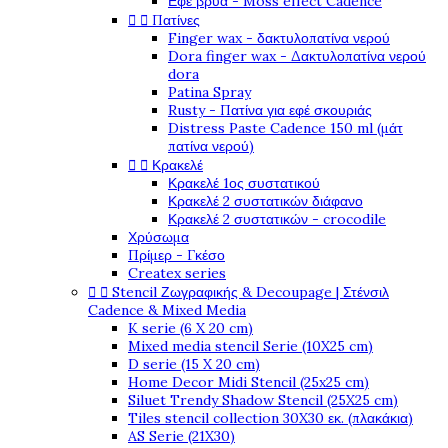
Εφέ βρύα - Moss effect Cadence


Πατίνες
Finger wax - δακτυλοπατίνα νερού
Dora finger wax - Δακτυλοπατίνα νερού
dora
Patina Spray
Rusty - Πατίνα για εφέ σκουριάς
Distress Paste Cadence 150 ml (μάτ
πατίνα νερού)


Κρακελέ
Κρακελέ 1ος συστατικού
Κρακελέ 2 συστατικών διάφανο
Κρακελέ 2 συστατικών - crocodile
Χρύσωμα
Πρίμερ - Γκέσο
Createx series


Stencil Ζωγραφικής & Decoupage | Στένσιλ
Cadence & Mixed Media
K serie (6 X 20 cm)
Mixed media stencil Serie (10X25 cm)
D serie (15 X 20 cm)
Home Decor Midi Stencil (25x25 cm)
Siluet Trendy Shadow Stencil (25X25 cm)
Tiles stencil collection 30X30 εκ. (πλακάκια)
AS Serie (21X30)