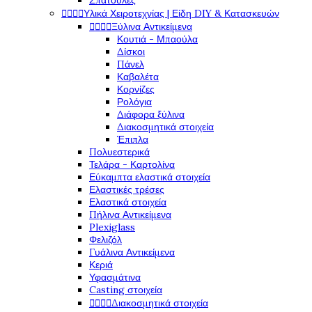
Σπάτουλες




Υλικά Χειροτεχνίας | Είδη DIY & Κατασκευών




Ξύλινα Αντικείμενα
Κουτιά - Μπαούλα
Δίσκοι
Πάνελ
Καβαλέτα
Κορνίζες
Ρολόγια
Διάφορα ξύλινα
Διακοσμητικά στοιχεία
Έπιπλα
Πολυεστερικά
Τελάρα - Καρτολίνα
Εύκαμπτα ελαστικά στοιχεία
Ελαστικές τρέσες
Ελαστικά στοιχεία
Πήλινα Αντικείμενα
Plexiglass
Φελιζόλ
Γυάλινα Αντικείμενα
Κεριά
Υφασμάτινα
Casting στοιχεία




Διακοσμητικά στοιχεία