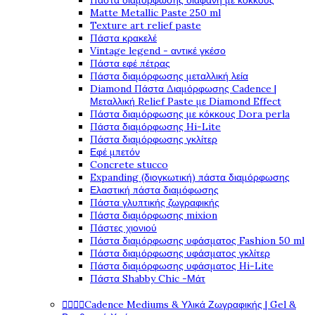
Πάστα διαμόρφωσης διάφανη με κόκκους
Matte Metallic Paste 250 ml
Texture art relief paste
Πάστα κρακελέ
Vintage legend - αντικέ γκέσο
Πάστα εφέ πέτρας
Πάστα διαμόρφωσης μεταλλική λεία
Diamond Πάστα Διαμόρφωσης Cadence |
Μεταλλική Relief Paste με Diamond Effect
Πάστα διαμόρφωσης με κόκκους Dora perla
Πάστα διαμόρφωσης Hi-Lite
Πάστα διαμόρφωσης γκλίτερ
Εφέ μπετόν
Concrete stucco
Expanding (διογκωτική) πάστα διαμόρφωσης
Ελαστική πάστα διαμόφωσης
Πάστα γλυπτικής ζωγραφικής
Πάστα διαμόρφωσης mixion
Πάστες χιονιού
Πάστα διαμόρφωσης υφάσματος Fashion 50 ml
Πάστα διαμόρφωσης υφάσματος γκλίτερ
Πάστα διαμόρφωσης υφάσματος Hi-Lite
Πάστα Shabby Chic -Μάτ




Cadence Mediums & Υλικά Ζωγραφικής | Gel &