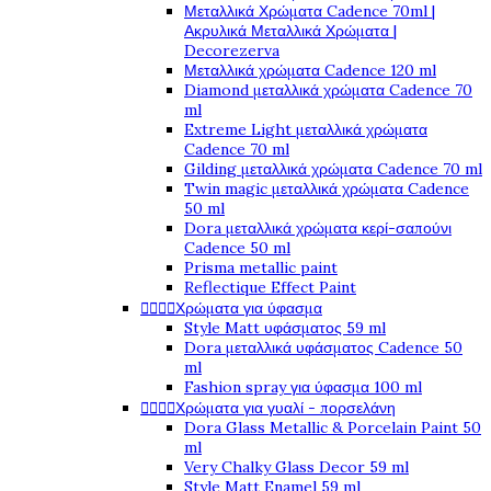
Μεταλλικά Χρώματα Cadence 70ml |
Ακρυλικά Μεταλλικά Χρώματα |
Decorezerva
Μεταλλικά χρώματα Cadence 120 ml
Diamond μεταλλικά χρώματα Cadence 70
ml
Extreme Light μεταλλικά χρώματα
Cadence 70 ml
Gilding μεταλλικά χρώματα Cadence 70 ml
Twin magic μεταλλικά χρώματα Cadence
50 ml
Dora μεταλλικά χρώματα κερί-σαπούνι
Cadence 50 ml
Prisma metallic paint
Reflectique Effect Paint




Χρώματα για ύφασμα
Style Matt υφάσματος 59 ml
Dora μεταλλικά υφάσματος Cadence 50
ml
Fashion spray για ύφασμα 100 ml




Χρώματα για γυαλί - πορσελάνη
Dora Glass Metallic & Porcelain Paint 50
ml
Very Chalky Glass Decor 59 ml
Style Matt Enamel 59 ml