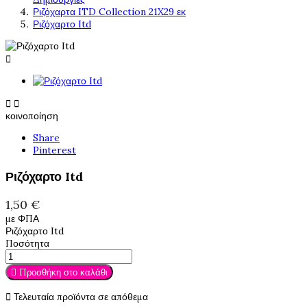
Ριζόχαρτα ITD Collection 21X29 εκ
Ριζόχαρτο Itd



κοινοποίηση
Share
Pinterest
Ριζόχαρτο Itd
1,50 €
με ΦΠΑ
Ριζόχαρτο Itd
Ποσότητα

Προσθήκη στο καλάθι

Τελευταία προϊόντα σε απόθεμα