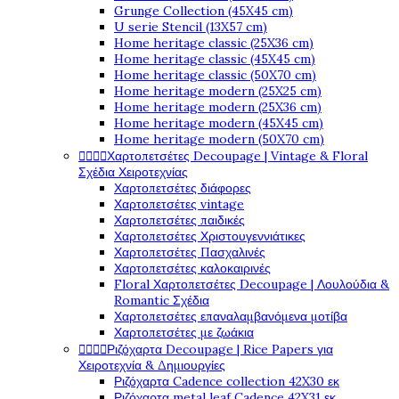
Grunge Collection (45X45 cm)
U serie Stencil (13X57 cm)
Home heritage classic (25X36 cm)
Home heritage classic (45X45 cm)
Home heritage classic (50X70 cm)
Home heritage modern (25X25 cm)
Home heritage modern (25X36 cm)
Home heritage modern (45X45 cm)
Home heritage modern (50X70 cm)




Χαρτοπετσέτες Decoupage | Vintage & Floral
Σχέδια Χειροτεχνίας
Χαρτοπετσέτες διάφορες
Χαρτοπετσέτες vintage
Χαρτοπετσέτες παιδικές
Χαρτοπετσέτες Χριστουγεννιάτικες
Χαρτοπετσέτες Πασχαλινές
Χαρτοπετσέτες καλοκαιρινές
Floral Χαρτοπετσέτες Decoupage | Λουλούδια &
Romantic Σχέδια
Χαρτοπετσέτες επαναλαμβανόμενα μοτίβα
Χαρτοπετσέτες με ζωάκια




Ριζόχαρτα Decoupage | Rice Papers για
Χειροτεχνία & Δημιουργίες
Ριζόχαρτα Cadence collection 42X30 εκ
Ριζόχαρτα metal leaf Cadence 42X31 εκ