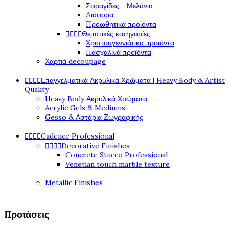
Σφραγίδες - Μελάνια
Διάφορα
Προωθητικά προϊόντα




Θεματικές κατηγορίες
Χριστουγεννιάτικα προϊόντα
Πασχαλινά προϊόντα
Χαρτιά decoupage




Επαγγελματικά Ακρυλικά Χρώματα | Heavy Body & Artist
Quality
Heavy Body Ακρυλικά Χρώματα
Acrylic Gels & Mediums
Gesso & Αστάρια Ζωγραφικής




Cadence Professional




Decorative Finishes
Concrete Stucco Professional
Venetian touch marble texture
Metallic Finishes
Προτάσεις