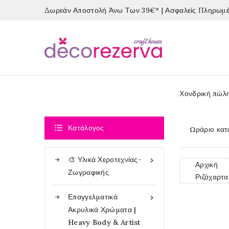
Δωρεάν Αποστολή Άνω Των 39€* | Ασφαλείς Πληρωμές
Χονδρική πώλ

Κατάλογος
Ωράριο κατ
🎨 Υλικά Χεροτεχνίας-

Αρχική
Ζωγραφικής
Ριζόχαρτα
Επαγγελματικά

Ακρυλικά Χρώματα |
Heavy Body & Artist