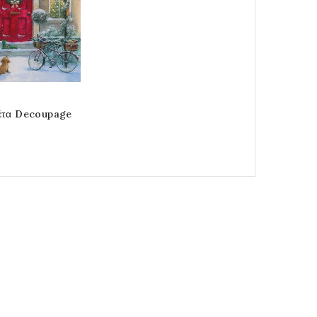
0,20 €
έτα Decoupage