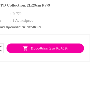
ITD Collection, 21x29cm R779
: R 779
α
: 1 Αντικείμενο
ταία προϊόντα σε απόθεμα

Προσθήκη Στο Καλάθι