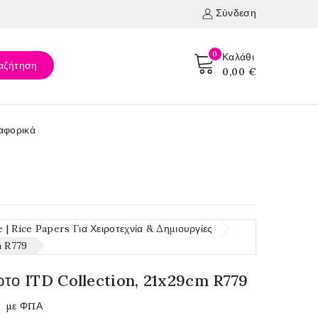
Σύνδεση
0
Καλάθι
αζήτηση
0,00 €
αφορικά
| Rice Papers Για Χειροτεχνία & Δημιουργίες
m R779
ρτο ITD Collection, 21x29cm R779
με ΦΠΑ