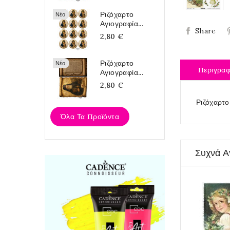
Ριζόχαρτο
Νέο
Αγιογραφία...
Share
2,80 €
Ριζόχαρτο
Νέο
Περιγρα
Αγιογραφία...
2,80 €
Ριζόχαρτο
Όλα Τα Προϊόντα
Συχνά Α