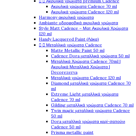


Ακρυλικά χρώματα premium Cadence
Ακρυλικά χρώματα Cadence 70 ml
Ακρυλικά χρώματα Cadence 120 ml
Harmony ακρυλικά χρώματα
Ambiante υδροφοβικά ακρυλικά χρώματα
Style Matt Cadence – Ματ Ακρυλικά Χρώματα
120 ml
Handy Lacquered Paint (Λάκα)


Μεταλλικά χρώματα Cadence
Matte Metallic Paint 50 ml
Cadence Dora μεταλλικά χρώματα 50 ml
Μεταλλικά Χρώματα Cadence 70ml |
Ακρυλικά Μεταλλικά Χρώματα |
Decorezerva
Μεταλλικά χρώματα Cadence 120 ml
Diamond μεταλλικά χρώματα Cadence 70
ml
Extreme Light μεταλλικά χρώματα
Cadence 70 ml
Gilding μεταλλικά χρώματα Cadence 70 ml
Twin magic μεταλλικά χρώματα Cadence
50 ml
Dora μεταλλικά χρώματα κερί-σαπούνι
Cadence 50 ml
Prisma metallic paint