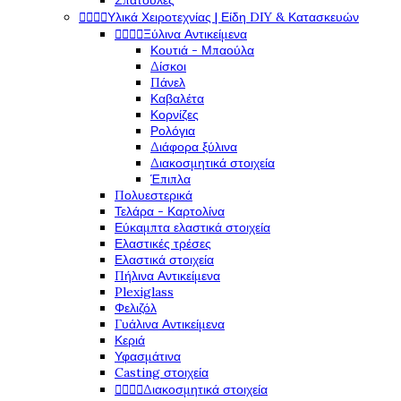
Σπάτουλες




Υλικά Χειροτεχνίας | Είδη DIY & Κατασκευών




Ξύλινα Αντικείμενα
Κουτιά - Μπαούλα
Δίσκοι
Πάνελ
Καβαλέτα
Κορνίζες
Ρολόγια
Διάφορα ξύλινα
Διακοσμητικά στοιχεία
Έπιπλα
Πολυεστερικά
Τελάρα - Καρτολίνα
Εύκαμπτα ελαστικά στοιχεία
Ελαστικές τρέσες
Ελαστικά στοιχεία
Πήλινα Αντικείμενα
Plexiglass
Φελιζόλ
Γυάλινα Αντικείμενα
Κεριά
Υφασμάτινα
Casting στοιχεία




Διακοσμητικά στοιχεία