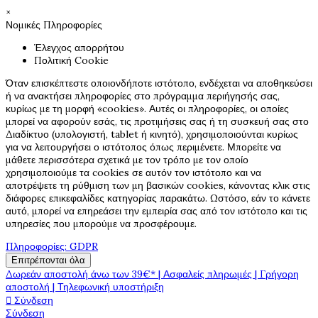
×
Νομικές Πληροφορίες
Έλεγχος απορρήτου
Πολιτική Cookie
Όταν επισκέπτεστε οποιονδήποτε ιστότοπο, ενδέχεται να αποθηκεύσει
ή να ανακτήσει πληροφορίες στο πρόγραμμα περιήγησής σας,
κυρίως με τη μορφή «cookies». Αυτές οι πληροφορίες, οι οποίες
μπορεί να αφορούν εσάς, τις προτιμήσεις σας ή τη συσκευή σας στο
Διαδίκτυο (υπολογιστή, tablet ή κινητό), χρησιμοποιούνται κυρίως
για να λειτουργήσει ο ιστότοπος όπως περιμένετε. Μπορείτε να
μάθετε περισσότερα σχετικά με τον τρόπο με τον οποίο
χρησιμοποιούμε τα cookies σε αυτόν τον ιστότοπο και να
αποτρέψετε τη ρύθμιση των μη βασικών cookies, κάνοντας κλικ στις
διάφορες επικεφαλίδες κατηγορίας παρακάτω. Ωστόσο, εάν το κάνετε
αυτό, μπορεί να επηρεάσει την εμπειρία σας από τον ιστότοπο και τις
υπηρεσίες που μπορούμε να προσφέρουμε.
Πληροφορίες: GDPR
Επιτρέπονται όλα
Δωρεάν αποστολή άνω των 39€* | Ασφαλείς πληρωμές | Γρήγορη
αποστολή | Τηλεφωνική υποστήριξη

Σύνδεση
Σύνδεση