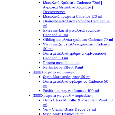
Μεταλλικά Χρώματα Cadence 70ml |
Ακρυλικά Μεταλλικά Χρώματα |
Decorezerva
Μεταλλικά χρώματα Cadence 120 ml
Diamond μεταλλικά χρώματα Cadence 70
ml
Extreme Light μεταλλικά χρώματα
Cadence 70 ml
Gilding μεταλλικά χρώματα Cadence 70 ml
Twin magic μεταλλικά χρώματα Cadence
50 ml
Dora μεταλλικά χρώματα κερί-σαπούνι
Cadence 50 ml
Prisma metallic paint
Reflectique Effect Paint




Χρώματα για ύφασμα
Style Matt υφάσματος 59 ml
Dora μεταλλικά υφάσματος Cadence 50
ml
Fashion spray για ύφασμα 100 ml




Χρώματα για γυαλί - πορσελάνη
Dora Glass Metallic & Porcelain Paint 50
ml
Very Chalky Glass Decor 59 ml
Style Matt Enamel 59 ml