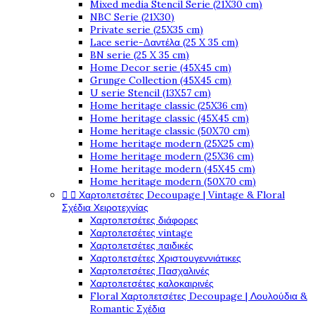
Mixed media Stencil Serie (21X30 cm)
NBC Serie (21X30)
Private serie (25X35 cm)
Lace serie-Δαντέλα (25 X 35 cm)
BN serie (25 X 35 cm)
Home Decor serie (45X45 cm)
Grunge Collection (45X45 cm)
U serie Stencil (13X57 cm)
Home heritage classic (25X36 cm)
Home heritage classic (45X45 cm)
Home heritage classic (50X70 cm)
Home heritage modern (25X25 cm)
Home heritage modern (25X36 cm)
Home heritage modern (45X45 cm)
Home heritage modern (50X70 cm)


Χαρτοπετσέτες Decoupage | Vintage & Floral
Σχέδια Χειροτεχνίας
Χαρτοπετσέτες διάφορες
Χαρτοπετσέτες vintage
Χαρτοπετσέτες παιδικές
Χαρτοπετσέτες Χριστουγεννιάτικες
Χαρτοπετσέτες Πασχαλινές
Χαρτοπετσέτες καλοκαιρινές
Floral Χαρτοπετσέτες Decoupage | Λουλούδια &
Romantic Σχέδια