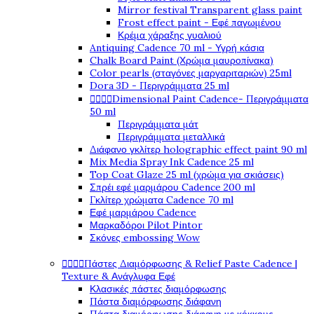
Mirror festival Transparent glass paint
Frost effect paint - Εφέ παγωμένου
Κρέμα χάραξης γυαλιού
Antiquing Cadence 70 ml - Υγρή κάσια
Chalk Board Paint (Χρώμα μαυροπίνακα)
Color pearls (σταγόνες μαργαριταριών) 25ml
Dora 3D - Περιγράμματα 25 ml




Dimensional Paint Cadence- Περιγράμματα
50 ml
Περιγράμματα μάτ
Περιγράμματα μεταλλικά
Διάφανο γκλίτερ holographic effect paint 90 ml
Mix Media Spray Ink Cadence 25 ml
Top Coat Glaze 25 ml (χρώμα για σκιάσεις)
Σπρέι εφέ μαρμάρου Cadence 200 ml
Γκλίτερ χρώματα Cadence 70 ml
Εφέ μαρμάρου Cadence
Μαρκαδόροι Pilot Pintor
Σκόνες embossing Wow




Πάστες Διαμόρφωσης & Relief Paste Cadence |
Texture & Ανάγλυφα Εφέ
Κλασικές πάστες διαμόρφωσης
Πάστα διαμόρφωσης διάφανη