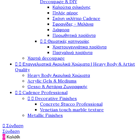
Decoupage & DIY
Καλούπια σιλικόνης
Πηλός αέρος
Σκόνη γκλίττερ Cadence
Σφραγίδες - Μελάνια
Διάφορα
Προωθητικά προϊόντα


Θεματικές κατηγορίες
Χριστουγεννιάτικα προϊόντα
Πασχαλινά προϊόντα
Χαρτιά decoupage


Επαγγελματικά Ακρυλικά Χρώματα | Heavy Body & Artist
Quality
Heavy Body Ακρυλικά Χρώματα
Acrylic Gels & Mediums
Gesso & Αστάρια Ζωγραφικής


Cadence Professional


Decorative Finishes
Concrete Stucco Professional
Venetian touch marble texture
Metallic Finishes

Σύνδεση
Σύνδεση
0
Καλάθι