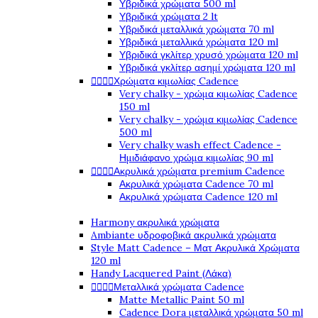
Υβριδικά χρώματα 500 ml
Υβριδικά χρώματα 2 lt
Υβριδικά μεταλλικά χρώματα 70 ml
Υβριδικά μεταλλικά χρώματα 120 ml
Υβριδικά γκλίτερ χρυσό χρώματα 120 ml
Υβριδικά γκλίτερ ασημί χρώματα 120 ml




Χρώματα κιμωλίας Cadence
Very chalky - χρώμα κιμωλίας Cadence
150 ml
Very chalky - χρώμα κιμωλίας Cadence
500 ml
Very chalky wash effect Cadence -
Ημιδιάφανο χρώμα κιμωλίας 90 ml




Ακρυλικά χρώματα premium Cadence
Ακρυλικά χρώματα Cadence 70 ml
Ακρυλικά χρώματα Cadence 120 ml
Harmony ακρυλικά χρώματα
Ambiante υδροφοβικά ακρυλικά χρώματα
Style Matt Cadence – Ματ Ακρυλικά Χρώματα
120 ml
Handy Lacquered Paint (Λάκα)




Μεταλλικά χρώματα Cadence
Matte Metallic Paint 50 ml
Cadence Dora μεταλλικά χρώματα 50 ml