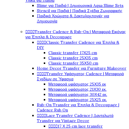
Υλικά για Παιδιά
Slime για Παιδιά | Δημιουργικά Aqua Slime Sets
Stencil για Παιδιά | Παιδικά Σχέδια Ζωγραφικής
Παιδικά Χρώματα & Δακτυλομπογιές για
Δημιουργία




Transfer Cadence & Rub-On | Μεταφορά Εικόνας
για Έπιπλα & Decoupage




Classic Transfer Cadence για Έπιπλα &
DIY
Classic transfer 17Χ25 cm
Classic transfer 25Χ35 cm
Classic transfer 35Χ50 cm
Home Decor Transfer για Furniture Makeover




Transfer Υφάσματος Cadence | Μεταφορά
Σχεδίων σε Ύφασμα
Μεταφορά υφάσματος 25Χ35 εκ
Μεταφορά υφάσματος 21Χ30 εκ.
Μεταφορά υφάσματος 30Χ42 εκ.
Μεταφορά υφάσματος 25Χ25 εκ.
Rub-On Transfer για Έπιπλα & Decoupage |
Cadence Rub On




Lace Transfer Cadence | Δαντελωτά
Transfer για Vintage Decor




17 Χ 25 cm lace transfer