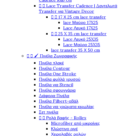
Cadence Rub On


Lace Transfer Cadence | Δαντελωτά
Transfer για Vintage Decor


17 Χ 25 cm lace transfer
lace Μαύρο 17X25
Lace Λευκό 17X25


25 X 35 cm lace transfer
Lace Λευκό 25X35
Lace Μαύρο 25X35
lace transfer 35 Χ 50 cm


🖌️ Πινέλα Ζωγραφικής
Πινέλα πλακέ
Πινέλα Contour
Πινέλα One Stroke
Πινέλα φυλλά χρυσού
Πινέλα για Stencil
Πινέλα σφουγγάρια
Διάφορα Πινέλα
Πινέλα Filbert-οβάλ
Πινέλα για χρώματα κιμωλίας
Σετ πινέλα


Ρολά βαφής - Rollex
Microfiber από μικροίνες
Κλώστινο ριγέ
Χειρολαβές ρολών