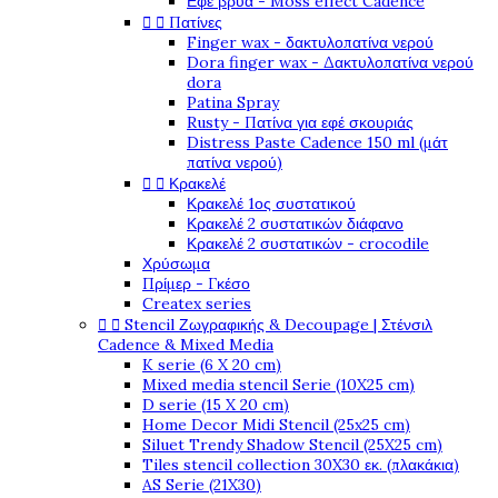
Εφέ βρύα - Moss effect Cadence


Πατίνες
Finger wax - δακτυλοπατίνα νερού
Dora finger wax - Δακτυλοπατίνα νερού
dora
Patina Spray
Rusty - Πατίνα για εφέ σκουριάς
Distress Paste Cadence 150 ml (μάτ
πατίνα νερού)


Κρακελέ
Κρακελέ 1ος συστατικού
Κρακελέ 2 συστατικών διάφανο
Κρακελέ 2 συστατικών - crocodile
Χρύσωμα
Πρίμερ - Γκέσο
Createx series


Stencil Ζωγραφικής & Decoupage | Στένσιλ
Cadence & Mixed Media
K serie (6 X 20 cm)
Mixed media stencil Serie (10X25 cm)
D serie (15 X 20 cm)
Home Decor Midi Stencil (25x25 cm)
Siluet Trendy Shadow Stencil (25X25 cm)
Tiles stencil collection 30X30 εκ. (πλακάκια)
AS Serie (21X30)