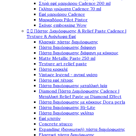
Σπρέι εφέ μαρμάρου Cadence 200 ml
Γκλίτερ χρώματα Cadence 70 ml
Εφέ μαρμάρου Cadence
Μαρκαδόροι Pilot Pintor
Σκόνες embossing Wow


Πάστες Διαμόρφωσης & Relief Paste Cadence |
Texture & Ανάγλυφα Εφέ
Κλασικές πάστες διαμόρφωσης
Πάστα διαμόρφωσης διάφανη
Πάστα διαμόρφωσης διάφανη με κόκκους
Matte Metallic Paste 250 ml
Texture art relief paste
Πάστα κρακελέ
Vintage legend - αντικέ γκέσο
Πάστα εφέ πέτρας
Πάστα διαμόρφωσης μεταλλική λεία
Diamond Πάστα Διαμόρφωσης Cadence |
Μεταλλική Relief Paste με Diamond Effect
Πάστα διαμόρφωσης με κόκκους Dora perla
Πάστα διαμόρφωσης Hi-Lite
Πάστα διαμόρφωσης γκλίτερ
Εφέ μπετόν
Concrete stucco
Expanding (διογκωτική) πάστα διαμόρφωσης
Ελαστική πάστα διαμόφωσης