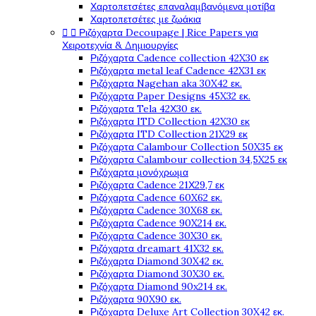
Χαρτοπετσέτες επαναλαμβανόμενα μοτίβα
Χαρτοπετσέτες με ζωάκια


Ριζόχαρτα Decoupage | Rice Papers για
Χειροτεχνία & Δημιουργίες
Ριζόχαρτα Cadence collection 42X30 εκ
Ριζόχαρτα metal leaf Cadence 42X31 εκ
Ριζόχαρτα Nagehan aka 30X42 εκ.
Ριζόχαρτα Paper Designs 45X32 εκ.
Ριζόχαρτα Tela 42Χ30 εκ.
Ριζόχαρτα ITD Collection 42X30 εκ
Ριζόχαρτα ITD Collection 21X29 εκ
Ριζόχαρτα Calambour Collection 50X35 εκ
Ριζόχαρτα Calambour collection 34,5X25 εκ
Ριζόχαρτα μονόχρωμα
Ριζόχαρτα Cadence 21Χ29,7 εκ
Ριζόχαρτα Cadence 60X62 εκ.
Ριζόχαρτα Cadence 30X68 εκ.
Ριζόχαρτα Cadence 90X214 εκ.
Ριζόχαρτα Cadence 30X30 εκ.
Ριζόχαρτα dreamart 41X32 εκ.
Ριζόχαρτα Diamond 30X42 εκ.
Ριζόχαρτα Diamond 30X30 εκ.
Ριζόχαρτα Diamond 90x214 εκ.
Ριζόχαρτα 90X90 εκ.
Ριζόχαρτα Deluxe Art Collection 30X42 εκ.