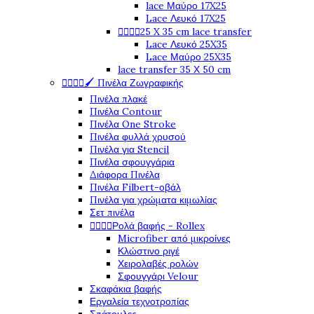
lace Μαύρο 17X25
Lace Λευκό 17X25




25 X 35 cm lace transfer
Lace Λευκό 25X35
Lace Μαύρο 25X35
lace transfer 35 Χ 50 cm




🖌️ Πινέλα Ζωγραφικής
Πινέλα πλακέ
Πινέλα Contour
Πινέλα One Stroke
Πινέλα φυλλά χρυσού
Πινέλα για Stencil
Πινέλα σφουγγάρια
Διάφορα Πινέλα
Πινέλα Filbert-οβάλ
Πινέλα για χρώματα κιμωλίας
Σετ πινέλα




Ρολά βαφής - Rollex
Microfiber από μικροίνες
Κλώστινο ριγέ
Χειρολαβές ρολών
Σφουγγάρι Velour
Σκαφάκια βαφής
Εργαλεία τεχνοτροπίας