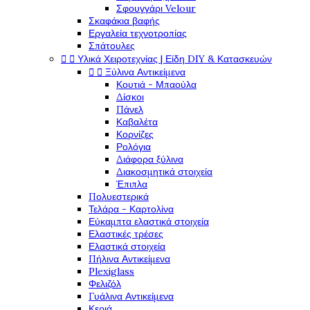
Σφουγγάρι Velour
Σκαφάκια βαφής
Εργαλεία τεχνοτροπίας
Σπάτουλες


Υλικά Χειροτεχνίας | Είδη DIY & Κατασκευών


Ξύλινα Αντικείμενα
Κουτιά - Μπαούλα
Δίσκοι
Πάνελ
Καβαλέτα
Κορνίζες
Ρολόγια
Διάφορα ξύλινα
Διακοσμητικά στοιχεία
Έπιπλα
Πολυεστερικά
Τελάρα - Καρτολίνα
Εύκαμπτα ελαστικά στοιχεία
Ελαστικές τρέσες
Ελαστικά στοιχεία
Πήλινα Αντικείμενα
Plexiglass
Φελιζόλ
Γυάλινα Αντικείμενα
Κεριά