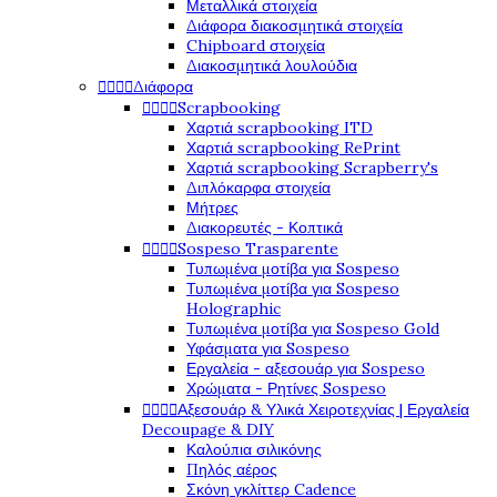
Μεταλλικά στοιχεία
Διάφορα διακοσμητικά στοιχεία
Chipboard στοιχεία
Διακοσμητικά λουλούδια




Διάφορα




Scrapbooking
Χαρτιά scrapbooking ITD
Χαρτιά scrapbooking RePrint
Χαρτιά scrapbooking Scrapberry's
Διπλόκαρφα στοιχεία
Μήτρες
Διακορευτές - Κοπτικά




Sospeso Trasparente
Τυπωμένα μοτίβα για Sospeso
Τυπωμένα μοτίβα για Sospeso
Holographic
Τυπωμένα μοτίβα για Sospeso Gold
Υφάσματα για Sospeso
Εργαλεία - αξεσουάρ για Sospeso
Χρώματα - Ρητίνες Sospeso




Αξεσουάρ & Υλικά Χειροτεχνίας | Εργαλεία
Decoupage & DIY
Καλούπια σιλικόνης
Πηλός αέρος
Σκόνη γκλίττερ Cadence