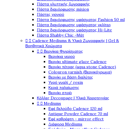
Πάστα γλυπτικής ζωγραφικής
Πάστα διαμόρφωσης mixion
Πάστες χιονιού
Πάστα διαμόρφωσης υφάσματος Fashion 50 ml
Πάστα διαμόρφωσης υφάσματος γκλίτερ
Πάστα διαμόρφωσης υφάσματος Hi-Lite
Πάστα Shabby Chic -Μάτ


Cadence Mediums & Υλικά Ζωγραφικής | Gel &
Βοηθητικά Χρώματα


Βερνίκια Φινιρίσματος
Βερνίκια νερού
Βερνίκι ultimate glaze Cadence
Βερνίκι πέτρας (aqua stone Cadence)
Colouron varnish (Βερνικόχρωμα)
Βερνίκι με βάση διαλύτες
Υγρό γυαλί / resin
Κεριά παλαίωσης
Βερνίκι σπρέι
Κόλλες Decoupage | Υλικά Χειροτεχνίας


Mediums
Εφέ βελούδο Cadence 120 ml
Antique Powder Cadence 70 ml
Εφέ καθρέφτη - mirror effect
Διάφορα Mediums