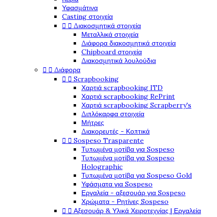
Υφασμάτινα
Casting στοιχεία


Διακοσμητικά στοιχεία
Μεταλλικά στοιχεία
Διάφορα διακοσμητικά στοιχεία
Chipboard στοιχεία
Διακοσμητικά λουλούδια


Διάφορα


Scrapbooking
Χαρτιά scrapbooking ITD
Χαρτιά scrapbooking RePrint
Χαρτιά scrapbooking Scrapberry's
Διπλόκαρφα στοιχεία
Μήτρες
Διακορευτές - Κοπτικά


Sospeso Trasparente
Τυπωμένα μοτίβα για Sospeso
Τυπωμένα μοτίβα για Sospeso
Holographic
Τυπωμένα μοτίβα για Sospeso Gold
Υφάσματα για Sospeso
Εργαλεία - αξεσουάρ για Sospeso
Χρώματα - Ρητίνες Sospeso


Αξεσουάρ & Υλικά Χειροτεχνίας | Εργαλεία