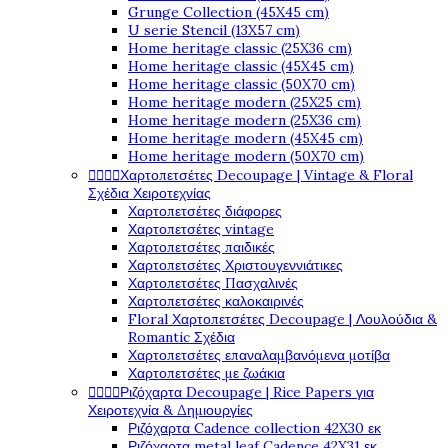
Grunge Collection (45X45 cm)
U serie Stencil (13X57 cm)
Home heritage classic (25X36 cm)
Home heritage classic (45X45 cm)
Home heritage classic (50X70 cm)
Home heritage modern (25X25 cm)
Home heritage modern (25X36 cm)
Home heritage modern (45X45 cm)
Home heritage modern (50X70 cm)




Χαρτοπετσέτες Decoupage | Vintage & Floral
Σχέδια Χειροτεχνίας
Χαρτοπετσέτες διάφορες
Χαρτοπετσέτες vintage
Χαρτοπετσέτες παιδικές
Χαρτοπετσέτες Χριστουγεννιάτικες
Χαρτοπετσέτες Πασχαλινές
Χαρτοπετσέτες καλοκαιρινές
Floral Χαρτοπετσέτες Decoupage | Λουλούδια &
Romantic Σχέδια
Χαρτοπετσέτες επαναλαμβανόμενα μοτίβα
Χαρτοπετσέτες με ζωάκια




Ριζόχαρτα Decoupage | Rice Papers για
Χειροτεχνία & Δημιουργίες
Ριζόχαρτα Cadence collection 42X30 εκ
Ριζόχαρτα metal leaf Cadence 42X31 εκ