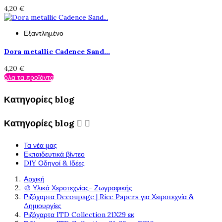
4,20 €
Εξαντλημένο
Dora metallic Cadence Sand...
4,20 €
όλα τα προϊόντα
Κατηγορίες blog
Κατηγορίες blog


Τα νέα μας
Εκπαιδευτικά βίντεο
DIY Οδηγοί & Ιδέες
Αρχική
🎨 Υλικά Χεροτεχνίας- Ζωγραφικής
Ριζόχαρτα Decoupage | Rice Papers για Χειροτεχνία &
Δημιουργίες
Ριζόχαρτα ITD Collection 21X29 εκ