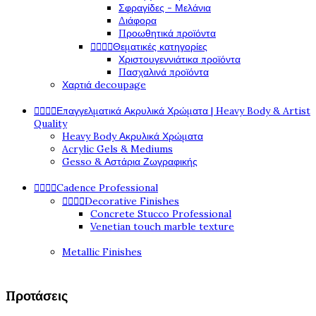
Σφραγίδες - Μελάνια
Διάφορα
Προωθητικά προϊόντα




Θεματικές κατηγορίες
Χριστουγεννιάτικα προϊόντα
Πασχαλινά προϊόντα
Χαρτιά decoupage




Επαγγελματικά Ακρυλικά Χρώματα | Heavy Body & Artist
Quality
Heavy Body Ακρυλικά Χρώματα
Acrylic Gels & Mediums
Gesso & Αστάρια Ζωγραφικής




Cadence Professional




Decorative Finishes
Concrete Stucco Professional
Venetian touch marble texture
Metallic Finishes
Προτάσεις