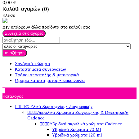
0,00 €
Καλάθι αγορών (0)
Κλείσε
Δεν υπάρχουν άλλα προϊόντα στο καλάθι σας
Συνέχεια στις αγορές
αναζήτηση
Χονδρική πώληση
Καταστήματα συνεργατών
Τρόποι αποστολής & μεταφορικά
Ωράριο καταστήματος - επικοινωνία

Κατάλογος




🎨 Υλικά Χεροτεχνίας- Ζωγραφικής




Ακρυλικά Χρώματα Ζωγραφικής & Decoupage
Cadence




Υβριδικά ακρυλικά χρώματα Cadence
Υβριδικά Χρώματα 70 Ml
Υβριδικά χρώματα 120 ml