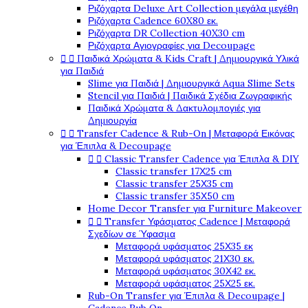
Ριζόχαρτα Deluxe Art Collection μεγάλα μεγέθη
Ριζόχαρτα Cadence 60X80 εκ.
Ριζόχαρτα DR Collection 40X30 cm
Ριζόχαρτα Αγιογραφίες για Decoupage


Παιδικά Χρώματα & Kids Craft | Δημιουργικά Υλικά
για Παιδιά
Slime για Παιδιά | Δημιουργικά Aqua Slime Sets
Stencil για Παιδιά | Παιδικά Σχέδια Ζωγραφικής
Παιδικά Χρώματα & Δακτυλομπογιές για
Δημιουργία


Transfer Cadence & Rub-On | Μεταφορά Εικόνας
για Έπιπλα & Decoupage


Classic Transfer Cadence για Έπιπλα & DIY
Classic transfer 17Χ25 cm
Classic transfer 25Χ35 cm
Classic transfer 35Χ50 cm
Home Decor Transfer για Furniture Makeover


Transfer Υφάσματος Cadence | Μεταφορά
Σχεδίων σε Ύφασμα
Μεταφορά υφάσματος 25Χ35 εκ
Μεταφορά υφάσματος 21Χ30 εκ.
Μεταφορά υφάσματος 30Χ42 εκ.
Μεταφορά υφάσματος 25Χ25 εκ.
Rub-On Transfer για Έπιπλα & Decoupage |