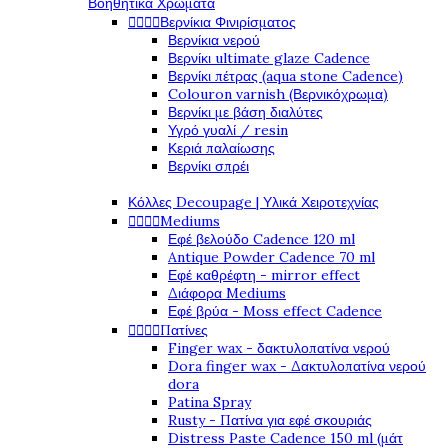
Βοηθητικά Χρώματα




Βερνίκια Φινιρίσματος
Βερνίκια νερού
Βερνίκι ultimate glaze Cadence
Βερνίκι πέτρας (aqua stone Cadence)
Colouron varnish (Βερνικόχρωμα)
Βερνίκι με βάση διαλύτες
Υγρό γυαλί / resin
Κεριά παλαίωσης
Βερνίκι σπρέι
Κόλλες Decoupage | Υλικά Χειροτεχνίας




Mediums
Εφέ βελούδο Cadence 120 ml
Antique Powder Cadence 70 ml
Εφέ καθρέφτη - mirror effect
Διάφορα Mediums
Εφέ βρύα - Moss effect Cadence




Πατίνες
Finger wax - δακτυλοπατίνα νερού
Dora finger wax - Δακτυλοπατίνα νερού
dora
Patina Spray
Rusty - Πατίνα για εφέ σκουριάς
Distress Paste Cadence 150 ml (μάτ