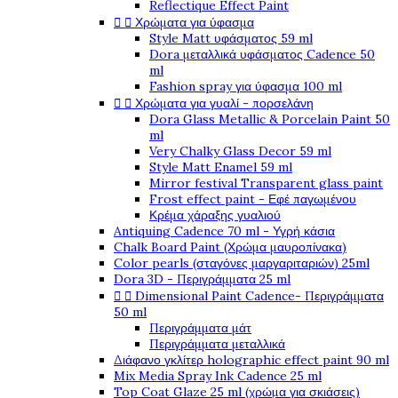
Reflectique Effect Paint


Χρώματα για ύφασμα
Style Matt υφάσματος 59 ml
Dora μεταλλικά υφάσματος Cadence 50
ml
Fashion spray για ύφασμα 100 ml


Χρώματα για γυαλί - πορσελάνη
Dora Glass Metallic & Porcelain Paint 50
ml
Very Chalky Glass Decor 59 ml
Style Matt Enamel 59 ml
Mirror festival Transparent glass paint
Frost effect paint - Εφέ παγωμένου
Κρέμα χάραξης γυαλιού
Antiquing Cadence 70 ml - Υγρή κάσια
Chalk Board Paint (Χρώμα μαυροπίνακα)
Color pearls (σταγόνες μαργαριταριών) 25ml
Dora 3D - Περιγράμματα 25 ml


Dimensional Paint Cadence- Περιγράμματα
50 ml
Περιγράμματα μάτ
Περιγράμματα μεταλλικά
Διάφανο γκλίτερ holographic effect paint 90 ml
Mix Media Spray Ink Cadence 25 ml
Top Coat Glaze 25 ml (χρώμα για σκιάσεις)