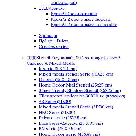
πατίνα νερού)




Κρακελέ
Κρακελέ 1ος συστατικού
Κρακελέ 2 συστατικών διάφανο
Κρακελέ 2 συστατικών - crocodile
Χρύσωμα
Πρίμερ - Γκέσο
Createx series




Stencil Ζωγραφικής & Decoupage | Στένσιλ
Cadence & Mixed Media
K serie (6 X 20 cm)
Mixed media stencil Serie (10X25 cm)
D serie (15 X 20 cm)
Home Decor Midi Stencil (25x25 cm)
Siluet Trendy Shadow Stencil (25X25 cm)
Tiles stencil collection 30X30 εκ. (πλακάκια)
AS Serie (21X30)
Mixed media Stencil Serie (21X30 cm)
NBC Serie (21X30)
Private serie (25X35 cm)
Lace serie-Δαντέλα (25 X 35 cm)
BN serie (25 X 35 cm)
Home Decor serie (45X45 cm)