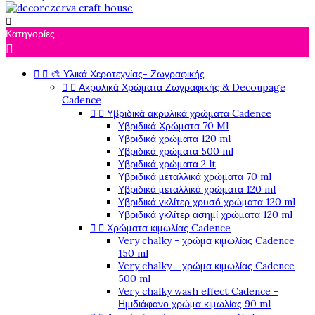

Κατηγορίες



🎨 Υλικά Χεροτεχνίας- Ζωγραφικής


Ακρυλικά Χρώματα Ζωγραφικής & Decoupage
Cadence


Υβριδικά ακρυλικά χρώματα Cadence
Υβριδικά Χρώματα 70 Ml
Υβριδικά χρώματα 120 ml
Υβριδικά χρώματα 500 ml
Υβριδικά χρώματα 2 lt
Υβριδικά μεταλλικά χρώματα 70 ml
Υβριδικά μεταλλικά χρώματα 120 ml
Υβριδικά γκλίτερ χρυσό χρώματα 120 ml
Υβριδικά γκλίτερ ασημί χρώματα 120 ml


Χρώματα κιμωλίας Cadence
Very chalky - χρώμα κιμωλίας Cadence
150 ml
Very chalky - χρώμα κιμωλίας Cadence
500 ml
Very chalky wash effect Cadence -
Ημιδιάφανο χρώμα κιμωλίας 90 ml