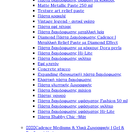
Πάστα διαμόρφωσης διάφανη με κόκκους
Matte Metallic Paste 250 ml
Texture art relief paste
Πάστα κρακελέ
Vintage legend - αντικέ γκέσο
Πάστα εφέ πέτρας
Πάστα διαμόρφωσης μεταλλική λεία
Diamond Πάστα Διαμόρφωσης Cadence |
Μεταλλική Relief Paste με Diamond Effect
Πάστα διαμόρφωσης με κόκκους Dora perla
Πάστα διαμόρφωσης Hi-Lite
Πάστα διαμόρφωσης γκλίτερ
Εφέ μπετόν
Concrete stucco
Expanding (διογκωτική) πάστα διαμόρφωσης
Ελαστική πάστα διαμόφωσης
Πάστα γλυπτικής ζωγραφικής
Πάστα διαμόρφωσης mixion
Πάστες χιονιού
Πάστα διαμόρφωσης υφάσματος Fashion 50 ml
Πάστα διαμόρφωσης υφάσματος γκλίτερ
Πάστα διαμόρφωσης υφάσματος Hi-Lite
Πάστα Shabby Chic -Μάτ




Cadence Mediums & Υλικά Ζωγραφικής | Gel &