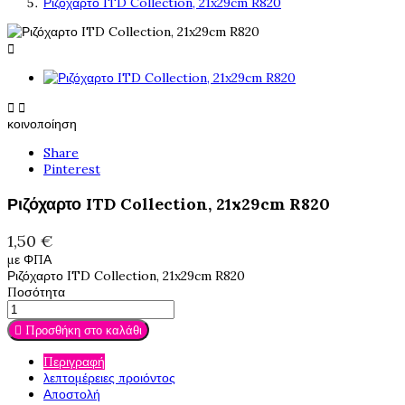
Ριζόχαρτο ITD Collection, 21x29cm R820



κοινοποίηση
Share
Pinterest
Ριζόχαρτο ITD Collection, 21x29cm R820
1,50 €
με ΦΠΑ
Ριζόχαρτο ITD Collection, 21x29cm R820
Ποσότητα

Προσθήκη στο καλάθι
Περιγραφή
λεπτομέρειες προιόντος
Αποστολή