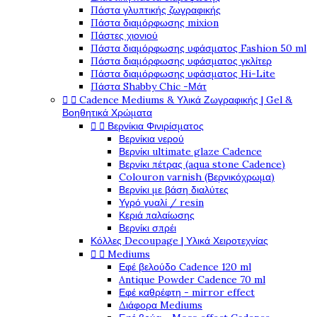
Πάστα γλυπτικής ζωγραφικής
Πάστα διαμόρφωσης mixion
Πάστες χιονιού
Πάστα διαμόρφωσης υφάσματος Fashion 50 ml
Πάστα διαμόρφωσης υφάσματος γκλίτερ
Πάστα διαμόρφωσης υφάσματος Hi-Lite
Πάστα Shabby Chic -Μάτ


Cadence Mediums & Υλικά Ζωγραφικής | Gel &
Βοηθητικά Χρώματα


Βερνίκια Φινιρίσματος
Βερνίκια νερού
Βερνίκι ultimate glaze Cadence
Βερνίκι πέτρας (aqua stone Cadence)
Colouron varnish (Βερνικόχρωμα)
Βερνίκι με βάση διαλύτες
Υγρό γυαλί / resin
Κεριά παλαίωσης
Βερνίκι σπρέι
Κόλλες Decoupage | Υλικά Χειροτεχνίας


Mediums
Εφέ βελούδο Cadence 120 ml
Antique Powder Cadence 70 ml
Εφέ καθρέφτη - mirror effect
Διάφορα Mediums