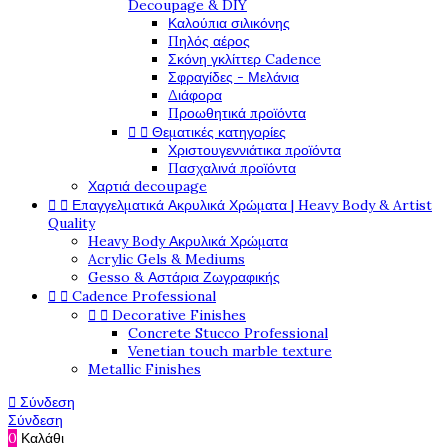
Decoupage & DIY
Καλούπια σιλικόνης
Πηλός αέρος
Σκόνη γκλίττερ Cadence
Σφραγίδες - Μελάνια
Διάφορα
Προωθητικά προϊόντα


Θεματικές κατηγορίες
Χριστουγεννιάτικα προϊόντα
Πασχαλινά προϊόντα
Χαρτιά decoupage


Επαγγελματικά Ακρυλικά Χρώματα | Heavy Body & Artist
Quality
Heavy Body Ακρυλικά Χρώματα
Acrylic Gels & Mediums
Gesso & Αστάρια Ζωγραφικής


Cadence Professional


Decorative Finishes
Concrete Stucco Professional
Venetian touch marble texture
Metallic Finishes

Σύνδεση
Σύνδεση
0
Καλάθι