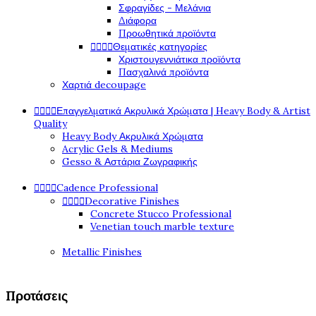
Σφραγίδες - Μελάνια
Διάφορα
Προωθητικά προϊόντα




Θεματικές κατηγορίες
Χριστουγεννιάτικα προϊόντα
Πασχαλινά προϊόντα
Χαρτιά decoupage




Επαγγελματικά Ακρυλικά Χρώματα | Heavy Body & Artist
Quality
Heavy Body Ακρυλικά Χρώματα
Acrylic Gels & Mediums
Gesso & Αστάρια Ζωγραφικής




Cadence Professional




Decorative Finishes
Concrete Stucco Professional
Venetian touch marble texture
Metallic Finishes
Προτάσεις