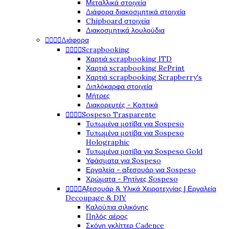
Μεταλλικά στοιχεία
Διάφορα διακοσμητικά στοιχεία
Chipboard στοιχεία
Διακοσμητικά λουλούδια




Διάφορα




Scrapbooking
Χαρτιά scrapbooking ITD
Χαρτιά scrapbooking RePrint
Χαρτιά scrapbooking Scrapberry's
Διπλόκαρφα στοιχεία
Μήτρες
Διακορευτές - Κοπτικά




Sospeso Trasparente
Τυπωμένα μοτίβα για Sospeso
Τυπωμένα μοτίβα για Sospeso
Holographic
Τυπωμένα μοτίβα για Sospeso Gold
Υφάσματα για Sospeso
Εργαλεία - αξεσουάρ για Sospeso
Χρώματα - Ρητίνες Sospeso




Αξεσουάρ & Υλικά Χειροτεχνίας | Εργαλεία
Decoupage & DIY
Καλούπια σιλικόνης
Πηλός αέρος
Σκόνη γκλίττερ Cadence