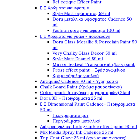
Reflectique Effect Paint


Χρώματα για ύφασμα
Style Matt υφάσματος 59 ml
Dora μεταλλικά υφάσματος Cadence 50
ml
Fashion spray για ύφασμα 100 ml


Χρώματα για γυαλί - πορσελάνη
Dora Glass Metallic & Porcelain Paint 50
ml
Very Chalky Glass Decor 59 ml
Style Matt Enamel 59 ml
Mirror festival Transparent glass paint
Frost effect paint - Εφέ παγωμένου
Κρέμα χάραξης γυαλιού
Antiquing Cadence 70 ml - Υγρή κάσια
Chalk Board Paint (Χρώμα μαυροπίνακα)
Color pearls (σταγόνες μαργαριταριών) 25ml
Dora 3D - Περιγράμματα 25 ml


Dimensional Paint Cadence- Περιγράμματα
50 ml
Περιγράμματα μάτ
Περιγράμματα μεταλλικά
Διάφανο γκλίτερ holographic effect paint 90 ml
Mix Media Spray Ink Cadence 25 ml
Top Coat Glaze 25 ml (χρώμα για σκιάσεις)