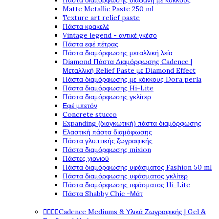
Πάστα διαμόρφωσης διάφανη με κόκκους
Matte Metallic Paste 250 ml
Texture art relief paste
Πάστα κρακελέ
Vintage legend - αντικέ γκέσο
Πάστα εφέ πέτρας
Πάστα διαμόρφωσης μεταλλική λεία
Diamond Πάστα Διαμόρφωσης Cadence |
Μεταλλική Relief Paste με Diamond Effect
Πάστα διαμόρφωσης με κόκκους Dora perla
Πάστα διαμόρφωσης Hi-Lite
Πάστα διαμόρφωσης γκλίτερ
Εφέ μπετόν
Concrete stucco
Expanding (διογκωτική) πάστα διαμόρφωσης
Ελαστική πάστα διαμόφωσης
Πάστα γλυπτικής ζωγραφικής
Πάστα διαμόρφωσης mixion
Πάστες χιονιού
Πάστα διαμόρφωσης υφάσματος Fashion 50 ml
Πάστα διαμόρφωσης υφάσματος γκλίτερ
Πάστα διαμόρφωσης υφάσματος Hi-Lite
Πάστα Shabby Chic -Μάτ




Cadence Mediums & Υλικά Ζωγραφικής | Gel &