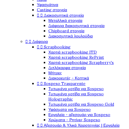
Υφασμάτινα
Casting στοιχεία


Διακοσμητικά στοιχεία
Μεταλλικά στοιχεία
Διάφορα διακοσμητικά στοιχεία
Chipboard στοιχεία
Διακοσμητικά λουλούδια


Διάφορα


Scrapbooking
Χαρτιά scrapbooking ITD
Χαρτιά scrapbooking RePrint
Χαρτιά scrapbooking Scrapberry's
Διπλόκαρφα στοιχεία
Μήτρες
Διακορευτές - Κοπτικά


Sospeso Trasparente
Τυπωμένα μοτίβα για Sospeso
Τυπωμένα μοτίβα για Sospeso
Holographic
Τυπωμένα μοτίβα για Sospeso Gold
Υφάσματα για Sospeso
Εργαλεία - αξεσουάρ για Sospeso
Χρώματα - Ρητίνες Sospeso


Αξεσουάρ & Υλικά Χειροτεχνίας | Εργαλεία