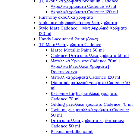


Ακρυλικά χρώματα premium Cadence
Ακρυλικά χρώματα Cadence 70 ml
Ακρυλικά χρώματα Cadence 120 ml
Harmony ακρυλικά χρώματα
Ambiante υδροφοβικά ακρυλικά χρώματα
Style Matt Cadence – Ματ Ακρυλικά Χρώματα
120 ml
Handy Lacquered Paint (Λάκα)


Μεταλλικά χρώματα Cadence
Matte Metallic Paint 50 ml
Cadence Dora μεταλλικά χρώματα 50 ml
Μεταλλικά Χρώματα Cadence 70ml |
Ακρυλικά Μεταλλικά Χρώματα |
Decorezerva
Μεταλλικά χρώματα Cadence 120 ml
Diamond μεταλλικά χρώματα Cadence 70
ml
Extreme Light μεταλλικά χρώματα
Cadence 70 ml
Gilding μεταλλικά χρώματα Cadence 70 ml
Twin magic μεταλλικά χρώματα Cadence
50 ml
Dora μεταλλικά χρώματα κερί-σαπούνι
Cadence 50 ml
Prisma metallic paint