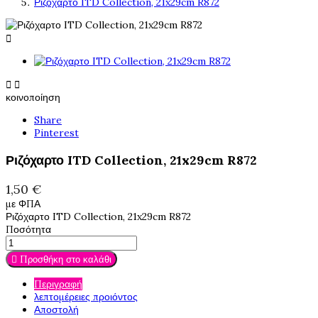
Ριζόχαρτο ITD Collection, 21x29cm R872



κοινοποίηση
Share
Pinterest
Ριζόχαρτο ITD Collection, 21x29cm R872
1,50 €
με ΦΠΑ
Ριζόχαρτο ITD Collection, 21x29cm R872
Ποσότητα

Προσθήκη στο καλάθι
Περιγραφή
λεπτομέρειες προιόντος
Αποστολή