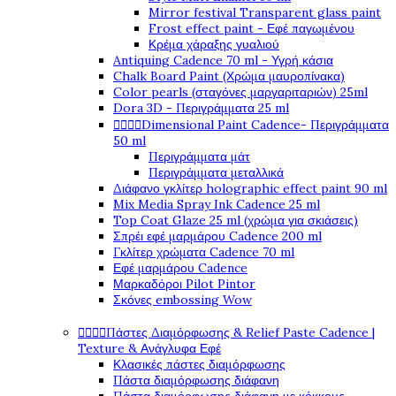
Mirror festival Transparent glass paint
Frost effect paint - Εφέ παγωμένου
Κρέμα χάραξης γυαλιού
Antiquing Cadence 70 ml - Υγρή κάσια
Chalk Board Paint (Χρώμα μαυροπίνακα)
Color pearls (σταγόνες μαργαριταριών) 25ml
Dora 3D - Περιγράμματα 25 ml




Dimensional Paint Cadence- Περιγράμματα
50 ml
Περιγράμματα μάτ
Περιγράμματα μεταλλικά
Διάφανο γκλίτερ holographic effect paint 90 ml
Mix Media Spray Ink Cadence 25 ml
Top Coat Glaze 25 ml (χρώμα για σκιάσεις)
Σπρέι εφέ μαρμάρου Cadence 200 ml
Γκλίτερ χρώματα Cadence 70 ml
Εφέ μαρμάρου Cadence
Μαρκαδόροι Pilot Pintor
Σκόνες embossing Wow




Πάστες Διαμόρφωσης & Relief Paste Cadence |
Texture & Ανάγλυφα Εφέ
Κλασικές πάστες διαμόρφωσης
Πάστα διαμόρφωσης διάφανη