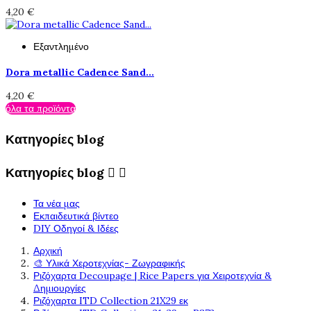
4,20 €
Εξαντλημένο
Dora metallic Cadence Sand...
4,20 €
όλα τα προϊόντα
Κατηγορίες blog
Κατηγορίες blog


Τα νέα μας
Εκπαιδευτικά βίντεο
DIY Οδηγοί & Ιδέες
Αρχική
🎨 Υλικά Χεροτεχνίας- Ζωγραφικής
Ριζόχαρτα Decoupage | Rice Papers για Χειροτεχνία &
Δημιουργίες
Ριζόχαρτα ITD Collection 21X29 εκ