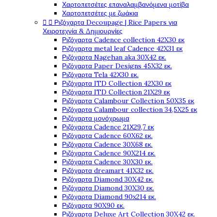
Χαρτοπετσέτες επαναλαμβανόμενα μοτίβα
Χαρτοπετσέτες με ζωάκια


Ριζόχαρτα Decoupage | Rice Papers για
Χειροτεχνία & Δημιουργίες
Ριζόχαρτα Cadence collection 42X30 εκ
Ριζόχαρτα metal leaf Cadence 42X31 εκ
Ριζόχαρτα Nagehan aka 30X42 εκ.
Ριζόχαρτα Paper Designs 45X32 εκ.
Ριζόχαρτα Tela 42Χ30 εκ.
Ριζόχαρτα ITD Collection 42X30 εκ
Ριζόχαρτα ITD Collection 21X29 εκ
Ριζόχαρτα Calambour Collection 50X35 εκ
Ριζόχαρτα Calambour collection 34,5X25 εκ
Ριζόχαρτα μονόχρωμα
Ριζόχαρτα Cadence 21Χ29,7 εκ
Ριζόχαρτα Cadence 60X62 εκ.
Ριζόχαρτα Cadence 30X68 εκ.
Ριζόχαρτα Cadence 90X214 εκ.
Ριζόχαρτα Cadence 30X30 εκ.
Ριζόχαρτα dreamart 41X32 εκ.
Ριζόχαρτα Diamond 30X42 εκ.
Ριζόχαρτα Diamond 30X30 εκ.
Ριζόχαρτα Diamond 90x214 εκ.
Ριζόχαρτα 90X90 εκ.
Ριζόχαρτα Deluxe Art Collection 30X42 εκ.