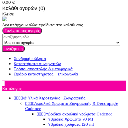
0,00 €
Καλάθι αγορών (0)
Κλείσε
Δεν υπάρχουν άλλα προϊόντα στο καλάθι σας
Συνέχεια στις αγορές
αναζήτηση
Χονδρική πώληση
Καταστήματα συνεργατών
Τρόποι αποστολής & μεταφορικά
Ωράριο καταστήματος - επικοινωνία

Κατάλογος




🎨 Υλικά Χεροτεχνίας- Ζωγραφικής




Ακρυλικά Χρώματα Ζωγραφικής & Decoupage
Cadence




Υβριδικά ακρυλικά χρώματα Cadence
Υβριδικά Χρώματα 70 Ml
Υβριδικά χρώματα 120 ml