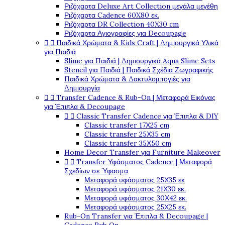
Ριζόχαρτα Deluxe Art Collection μεγάλα μεγέθη
Ριζόχαρτα Cadence 60X80 εκ.
Ριζόχαρτα DR Collection 40X30 cm
Ριζόχαρτα Αγιογραφίες για Decoupage


Παιδικά Χρώματα & Kids Craft | Δημιουργικά Υλικά
για Παιδιά
Slime για Παιδιά | Δημιουργικά Aqua Slime Sets
Stencil για Παιδιά | Παιδικά Σχέδια Ζωγραφικής
Παιδικά Χρώματα & Δακτυλομπογιές για
Δημιουργία


Transfer Cadence & Rub-On | Μεταφορά Εικόνας
για Έπιπλα & Decoupage


Classic Transfer Cadence για Έπιπλα & DIY
Classic transfer 17Χ25 cm
Classic transfer 25Χ35 cm
Classic transfer 35Χ50 cm
Home Decor Transfer για Furniture Makeover


Transfer Υφάσματος Cadence | Μεταφορά
Σχεδίων σε Ύφασμα
Μεταφορά υφάσματος 25Χ35 εκ
Μεταφορά υφάσματος 21Χ30 εκ.
Μεταφορά υφάσματος 30Χ42 εκ.
Μεταφορά υφάσματος 25Χ25 εκ.
Rub-On Transfer για Έπιπλα & Decoupage |