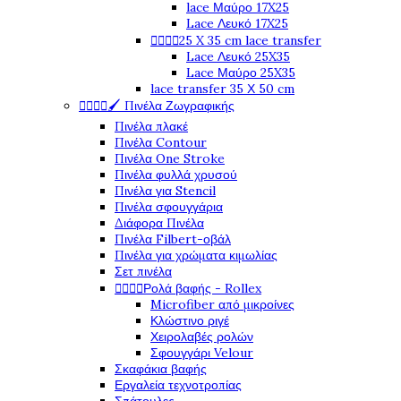
lace Μαύρο 17X25
Lace Λευκό 17X25




25 X 35 cm lace transfer
Lace Λευκό 25X35
Lace Μαύρο 25X35
lace transfer 35 Χ 50 cm




🖌️ Πινέλα Ζωγραφικής
Πινέλα πλακέ
Πινέλα Contour
Πινέλα One Stroke
Πινέλα φυλλά χρυσού
Πινέλα για Stencil
Πινέλα σφουγγάρια
Διάφορα Πινέλα
Πινέλα Filbert-οβάλ
Πινέλα για χρώματα κιμωλίας
Σετ πινέλα




Ρολά βαφής - Rollex
Microfiber από μικροίνες
Κλώστινο ριγέ
Χειρολαβές ρολών
Σφουγγάρι Velour
Σκαφάκια βαφής
Εργαλεία τεχνοτροπίας