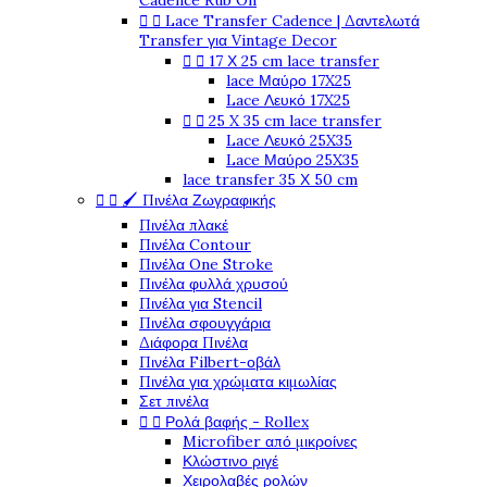
Cadence Rub On


Lace Transfer Cadence | Δαντελωτά
Transfer για Vintage Decor


17 Χ 25 cm lace transfer
lace Μαύρο 17X25
Lace Λευκό 17X25


25 X 35 cm lace transfer
Lace Λευκό 25X35
Lace Μαύρο 25X35
lace transfer 35 Χ 50 cm


🖌️ Πινέλα Ζωγραφικής
Πινέλα πλακέ
Πινέλα Contour
Πινέλα One Stroke
Πινέλα φυλλά χρυσού
Πινέλα για Stencil
Πινέλα σφουγγάρια
Διάφορα Πινέλα
Πινέλα Filbert-οβάλ
Πινέλα για χρώματα κιμωλίας
Σετ πινέλα


Ρολά βαφής - Rollex
Microfiber από μικροίνες
Κλώστινο ριγέ
Χειρολαβές ρολών