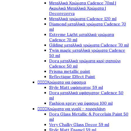
Μεταλλικά Χρώματα Cadence 70ml |
Ακρυλικά Μεταλλικά Χρώματα |
Decorezerva
Μεταλλικά χρώματα Cadence 120 ml
Diamond μεταλλικά χρώματα Cadence 70
ml
Extreme Light μεταλλικά χρώματα
Cadence 70 ml
Gilding μεταλλικά χρώματα Cadence 70 ml
Twin magic μεταλλικά χρώματα Cadence
50 ml
Dora μεταλλικά χρώματα κερί-σαπούνι
Cadence 50 ml
Prisma metallic paint
Reflectique Effect Paint




Χρώματα για ύφασμα
Style Matt υφάσματος 59 ml
Dora μεταλλικά υφάσματος Cadence 50
ml
Fashion spray για ύφασμα 100 ml




Χρώματα για γυαλί - πορσελάνη
Dora Glass Metallic & Porcelain Paint 50
ml
Very Chalky Glass Decor 59 ml
Style Matt Enamel 59 ml