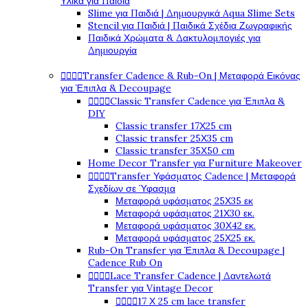
Υλικά για Παιδιά
Slime για Παιδιά | Δημιουργικά Aqua Slime Sets
Stencil για Παιδιά | Παιδικά Σχέδια Ζωγραφικής
Παιδικά Χρώματα & Δακτυλομπογιές για
Δημιουργία




Transfer Cadence & Rub-On | Μεταφορά Εικόνας
για Έπιπλα & Decoupage




Classic Transfer Cadence για Έπιπλα &
DIY
Classic transfer 17Χ25 cm
Classic transfer 25Χ35 cm
Classic transfer 35Χ50 cm
Home Decor Transfer για Furniture Makeover




Transfer Υφάσματος Cadence | Μεταφορά
Σχεδίων σε Ύφασμα
Μεταφορά υφάσματος 25Χ35 εκ
Μεταφορά υφάσματος 21Χ30 εκ.
Μεταφορά υφάσματος 30Χ42 εκ.
Μεταφορά υφάσματος 25Χ25 εκ.
Rub-On Transfer για Έπιπλα & Decoupage |
Cadence Rub On




Lace Transfer Cadence | Δαντελωτά
Transfer για Vintage Decor




17 Χ 25 cm lace transfer