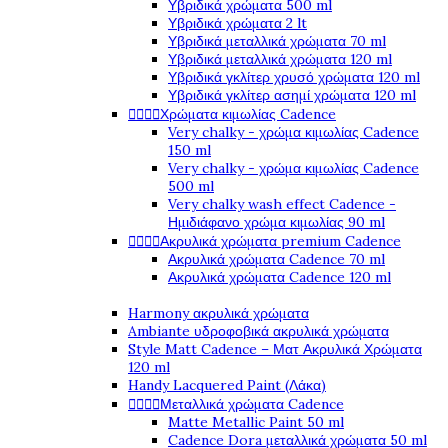
Υβριδικά χρώματα 500 ml
Υβριδικά χρώματα 2 lt
Υβριδικά μεταλλικά χρώματα 70 ml
Υβριδικά μεταλλικά χρώματα 120 ml
Υβριδικά γκλίτερ χρυσό χρώματα 120 ml
Υβριδικά γκλίτερ ασημί χρώματα 120 ml




Χρώματα κιμωλίας Cadence
Very chalky - χρώμα κιμωλίας Cadence
150 ml
Very chalky - χρώμα κιμωλίας Cadence
500 ml
Very chalky wash effect Cadence -
Ημιδιάφανο χρώμα κιμωλίας 90 ml




Ακρυλικά χρώματα premium Cadence
Ακρυλικά χρώματα Cadence 70 ml
Ακρυλικά χρώματα Cadence 120 ml
Harmony ακρυλικά χρώματα
Ambiante υδροφοβικά ακρυλικά χρώματα
Style Matt Cadence – Ματ Ακρυλικά Χρώματα
120 ml
Handy Lacquered Paint (Λάκα)




Μεταλλικά χρώματα Cadence
Matte Metallic Paint 50 ml
Cadence Dora μεταλλικά χρώματα 50 ml