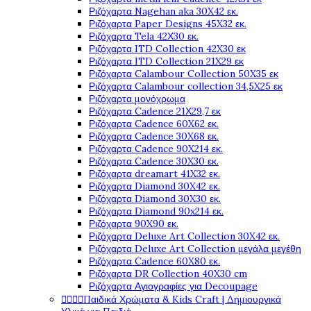
Ριζόχαρτα Nagehan aka 30X42 εκ.
Ριζόχαρτα Paper Designs 45X32 εκ.
Ριζόχαρτα Tela 42Χ30 εκ.
Ριζόχαρτα ITD Collection 42X30 εκ
Ριζόχαρτα ITD Collection 21X29 εκ
Ριζόχαρτα Calambour Collection 50X35 εκ
Ριζόχαρτα Calambour collection 34,5X25 εκ
Ριζόχαρτα μονόχρωμα
Ριζόχαρτα Cadence 21Χ29,7 εκ
Ριζόχαρτα Cadence 60X62 εκ.
Ριζόχαρτα Cadence 30X68 εκ.
Ριζόχαρτα Cadence 90X214 εκ.
Ριζόχαρτα Cadence 30X30 εκ.
Ριζόχαρτα dreamart 41X32 εκ.
Ριζόχαρτα Diamond 30X42 εκ.
Ριζόχαρτα Diamond 30X30 εκ.
Ριζόχαρτα Diamond 90x214 εκ.
Ριζόχαρτα 90X90 εκ.
Ριζόχαρτα Deluxe Art Collection 30X42 εκ.
Ριζόχαρτα Deluxe Art Collection μεγάλα μεγέθη
Ριζόχαρτα Cadence 60X80 εκ.
Ριζόχαρτα DR Collection 40X30 cm
Ριζόχαρτα Αγιογραφίες για Decoupage




Παιδικά Χρώματα & Kids Craft | Δημιουργικά