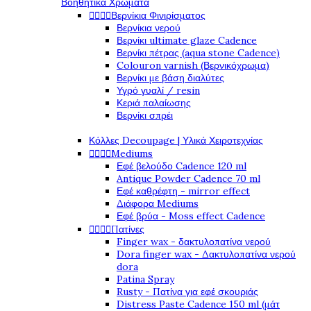
Βοηθητικά Χρώματα




Βερνίκια Φινιρίσματος
Βερνίκια νερού
Βερνίκι ultimate glaze Cadence
Βερνίκι πέτρας (aqua stone Cadence)
Colouron varnish (Βερνικόχρωμα)
Βερνίκι με βάση διαλύτες
Υγρό γυαλί / resin
Κεριά παλαίωσης
Βερνίκι σπρέι
Κόλλες Decoupage | Υλικά Χειροτεχνίας




Mediums
Εφέ βελούδο Cadence 120 ml
Antique Powder Cadence 70 ml
Εφέ καθρέφτη - mirror effect
Διάφορα Mediums
Εφέ βρύα - Moss effect Cadence




Πατίνες
Finger wax - δακτυλοπατίνα νερού
Dora finger wax - Δακτυλοπατίνα νερού
dora
Patina Spray
Rusty - Πατίνα για εφέ σκουριάς
Distress Paste Cadence 150 ml (μάτ