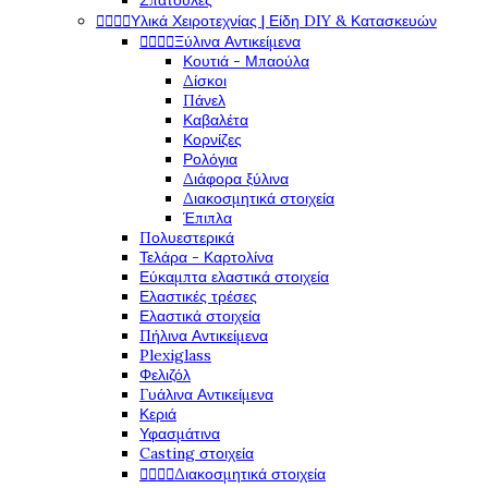
Σπάτουλες




Υλικά Χειροτεχνίας | Είδη DIY & Κατασκευών




Ξύλινα Αντικείμενα
Κουτιά - Μπαούλα
Δίσκοι
Πάνελ
Καβαλέτα
Κορνίζες
Ρολόγια
Διάφορα ξύλινα
Διακοσμητικά στοιχεία
Έπιπλα
Πολυεστερικά
Τελάρα - Καρτολίνα
Εύκαμπτα ελαστικά στοιχεία
Ελαστικές τρέσες
Ελαστικά στοιχεία
Πήλινα Αντικείμενα
Plexiglass
Φελιζόλ
Γυάλινα Αντικείμενα
Κεριά
Υφασμάτινα
Casting στοιχεία




Διακοσμητικά στοιχεία