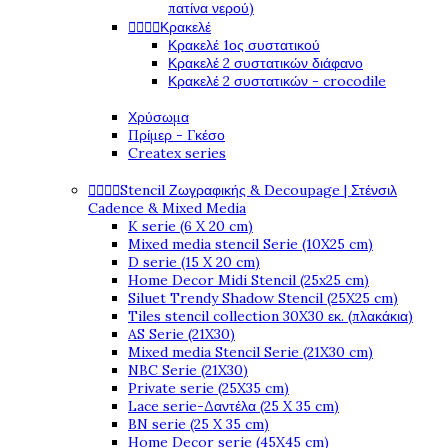
πατίνα νερού)




Κρακελέ
Κρακελέ 1ος συστατικού
Κρακελέ 2 συστατικών διάφανο
Κρακελέ 2 συστατικών - crocodile
Χρύσωμα
Πρίμερ - Γκέσο
Createx series




Stencil Ζωγραφικής & Decoupage | Στένσιλ
Cadence & Mixed Media
K serie (6 X 20 cm)
Mixed media stencil Serie (10X25 cm)
D serie (15 X 20 cm)
Home Decor Midi Stencil (25x25 cm)
Siluet Trendy Shadow Stencil (25X25 cm)
Tiles stencil collection 30X30 εκ. (πλακάκια)
AS Serie (21X30)
Mixed media Stencil Serie (21X30 cm)
NBC Serie (21X30)
Private serie (25X35 cm)
Lace serie-Δαντέλα (25 X 35 cm)
BN serie (25 X 35 cm)
Home Decor serie (45X45 cm)