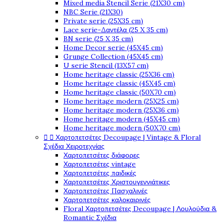
Mixed media Stencil Serie (21X30 cm)
NBC Serie (21X30)
Private serie (25X35 cm)
Lace serie-Δαντέλα (25 X 35 cm)
BN serie (25 X 35 cm)
Home Decor serie (45X45 cm)
Grunge Collection (45X45 cm)
U serie Stencil (13X57 cm)
Home heritage classic (25X36 cm)
Home heritage classic (45X45 cm)
Home heritage classic (50X70 cm)
Home heritage modern (25X25 cm)
Home heritage modern (25X36 cm)
Home heritage modern (45X45 cm)
Home heritage modern (50X70 cm)


Χαρτοπετσέτες Decoupage | Vintage & Floral
Σχέδια Χειροτεχνίας
Χαρτοπετσέτες διάφορες
Χαρτοπετσέτες vintage
Χαρτοπετσέτες παιδικές
Χαρτοπετσέτες Χριστουγεννιάτικες
Χαρτοπετσέτες Πασχαλινές
Χαρτοπετσέτες καλοκαιρινές
Floral Χαρτοπετσέτες Decoupage | Λουλούδια &
Romantic Σχέδια