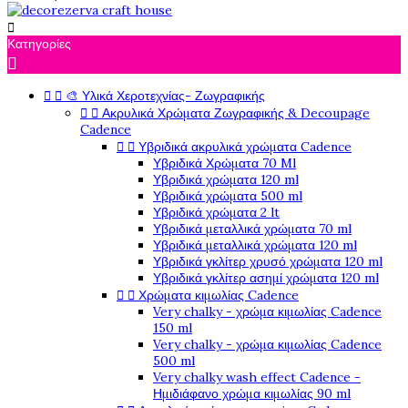

Κατηγορίες



🎨 Υλικά Χεροτεχνίας- Ζωγραφικής


Ακρυλικά Χρώματα Ζωγραφικής & Decoupage
Cadence


Υβριδικά ακρυλικά χρώματα Cadence
Υβριδικά Χρώματα 70 Ml
Υβριδικά χρώματα 120 ml
Υβριδικά χρώματα 500 ml
Υβριδικά χρώματα 2 lt
Υβριδικά μεταλλικά χρώματα 70 ml
Υβριδικά μεταλλικά χρώματα 120 ml
Υβριδικά γκλίτερ χρυσό χρώματα 120 ml
Υβριδικά γκλίτερ ασημί χρώματα 120 ml


Χρώματα κιμωλίας Cadence
Very chalky - χρώμα κιμωλίας Cadence
150 ml
Very chalky - χρώμα κιμωλίας Cadence
500 ml
Very chalky wash effect Cadence -
Ημιδιάφανο χρώμα κιμωλίας 90 ml