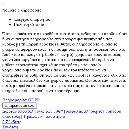
×
Νομικές Πληροφορίες
Έλεγχος απορρήτου
Πολιτική Cookie
Όταν επισκέπτεστε οποιονδήποτε ιστότοπο, ενδέχεται να αποθηκεύσει
ή να ανακτήσει πληροφορίες στο πρόγραμμα περιήγησής σας,
κυρίως με τη μορφή «cookies». Αυτές οι πληροφορίες, οι οποίες
μπορεί να αφορούν εσάς, τις προτιμήσεις σας ή τη συσκευή σας στο
Διαδίκτυο (υπολογιστή, tablet ή κινητό), χρησιμοποιούνται κυρίως
για να λειτουργήσει ο ιστότοπος όπως περιμένετε. Μπορείτε να
μάθετε περισσότερα σχετικά με τον τρόπο με τον οποίο
χρησιμοποιούμε τα cookies σε αυτόν τον ιστότοπο και να
αποτρέψετε τη ρύθμιση των μη βασικών cookies, κάνοντας κλικ στις
διάφορες επικεφαλίδες κατηγορίας παρακάτω. Ωστόσο, εάν το κάνετε
αυτό, μπορεί να επηρεάσει την εμπειρία σας από τον ιστότοπο και τις
υπηρεσίες που μπορούμε να προσφέρουμε.
Πληροφορίες: GDPR
Επιτρέπονται όλα
Δωρεάν αποστολή άνω των 39€* | Ασφαλείς πληρωμές | Γρήγορη
αποστολή | Τηλεφωνική υποστήριξη

Σύνδεση
Σύνδεση