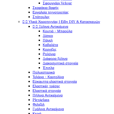
Σφουγγάρι Velour
Σκαφάκια βαφής
Εργαλεία τεχνοτροπίας
Σπάτουλες


Υλικά Χειροτεχνίας | Είδη DIY & Κατασκευών


Ξύλινα Αντικείμενα
Κουτιά - Μπαούλα
Δίσκοι
Πάνελ
Καβαλέτα
Κορνίζες
Ρολόγια
Διάφορα ξύλινα
Διακοσμητικά στοιχεία
Έπιπλα
Πολυεστερικά
Τελάρα - Καρτολίνα
Εύκαμπτα ελαστικά στοιχεία
Ελαστικές τρέσες
Ελαστικά στοιχεία
Πήλινα Αντικείμενα
Plexiglass
Φελιζόλ
Γυάλινα Αντικείμενα
Κεριά