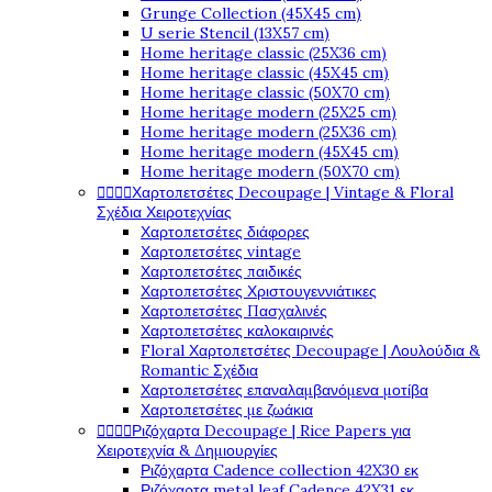
Grunge Collection (45X45 cm)
U serie Stencil (13X57 cm)
Home heritage classic (25X36 cm)
Home heritage classic (45X45 cm)
Home heritage classic (50X70 cm)
Home heritage modern (25X25 cm)
Home heritage modern (25X36 cm)
Home heritage modern (45X45 cm)
Home heritage modern (50X70 cm)




Χαρτοπετσέτες Decoupage | Vintage & Floral
Σχέδια Χειροτεχνίας
Χαρτοπετσέτες διάφορες
Χαρτοπετσέτες vintage
Χαρτοπετσέτες παιδικές
Χαρτοπετσέτες Χριστουγεννιάτικες
Χαρτοπετσέτες Πασχαλινές
Χαρτοπετσέτες καλοκαιρινές
Floral Χαρτοπετσέτες Decoupage | Λουλούδια &
Romantic Σχέδια
Χαρτοπετσέτες επαναλαμβανόμενα μοτίβα
Χαρτοπετσέτες με ζωάκια




Ριζόχαρτα Decoupage | Rice Papers για
Χειροτεχνία & Δημιουργίες
Ριζόχαρτα Cadence collection 42X30 εκ
Ριζόχαρτα metal leaf Cadence 42X31 εκ