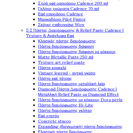
Σπρέι εφέ μαρμάρου Cadence 200 ml
Γκλίτερ χρώματα Cadence 70 ml
Εφέ μαρμάρου Cadence
Μαρκαδόροι Pilot Pintor
Σκόνες embossing Wow


Πάστες Διαμόρφωσης & Relief Paste Cadence |
Texture & Ανάγλυφα Εφέ
Κλασικές πάστες διαμόρφωσης
Πάστα διαμόρφωσης διάφανη
Πάστα διαμόρφωσης διάφανη με κόκκους
Matte Metallic Paste 250 ml
Texture art relief paste
Πάστα κρακελέ
Vintage legend - αντικέ γκέσο
Πάστα εφέ πέτρας
Πάστα διαμόρφωσης μεταλλική λεία
Diamond Πάστα Διαμόρφωσης Cadence |
Μεταλλική Relief Paste με Diamond Effect
Πάστα διαμόρφωσης με κόκκους Dora perla
Πάστα διαμόρφωσης Hi-Lite
Πάστα διαμόρφωσης γκλίτερ
Εφέ μπετόν
Concrete stucco
Expanding (διογκωτική) πάστα διαμόρφωσης
Ελαστική πάστα διαμόφωσης