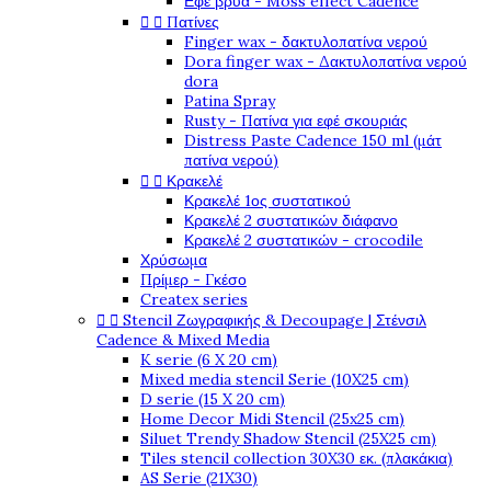
Εφέ βρύα - Moss effect Cadence


Πατίνες
Finger wax - δακτυλοπατίνα νερού
Dora finger wax - Δακτυλοπατίνα νερού
dora
Patina Spray
Rusty - Πατίνα για εφέ σκουριάς
Distress Paste Cadence 150 ml (μάτ
πατίνα νερού)


Κρακελέ
Κρακελέ 1ος συστατικού
Κρακελέ 2 συστατικών διάφανο
Κρακελέ 2 συστατικών - crocodile
Χρύσωμα
Πρίμερ - Γκέσο
Createx series


Stencil Ζωγραφικής & Decoupage | Στένσιλ
Cadence & Mixed Media
K serie (6 X 20 cm)
Mixed media stencil Serie (10X25 cm)
D serie (15 X 20 cm)
Home Decor Midi Stencil (25x25 cm)
Siluet Trendy Shadow Stencil (25X25 cm)
Tiles stencil collection 30X30 εκ. (πλακάκια)
AS Serie (21X30)