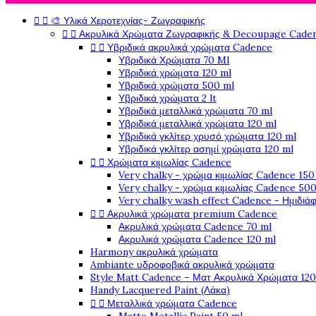


🎨 Υλικά Χεροτεχνίας- Ζωγραφικής


Ακρυλικά Χρώματα Ζωγραφικής & Decoupage Cade


Υβριδικά ακρυλικά χρώματα Cadence
Υβριδικά Χρώματα 70 Ml
Υβριδικά χρώματα 120 ml
Υβριδικά χρώματα 500 ml
Υβριδικά χρώματα 2 lt
Υβριδικά μεταλλικά χρώματα 70 ml
Υβριδικά μεταλλικά χρώματα 120 ml
Υβριδικά γκλίτερ χρυσό χρώματα 120 ml
Υβριδικά γκλίτερ ασημί χρώματα 120 ml


Χρώματα κιμωλίας Cadence
Very chalky - χρώμα κιμωλίας Cadence 150
Very chalky - χρώμα κιμωλίας Cadence 500
Very chalky wash effect Cadence - Ημιδιά


Ακρυλικά χρώματα premium Cadence
Ακρυλικά χρώματα Cadence 70 ml
Ακρυλικά χρώματα Cadence 120 ml
Harmony ακρυλικά χρώματα
Ambiante υδροφοβικά ακρυλικά χρώματα
Style Matt Cadence – Ματ Ακρυλικά Χρώματα 120
Handy Lacquered Paint (Λάκα)


Μεταλλικά χρώματα Cadence