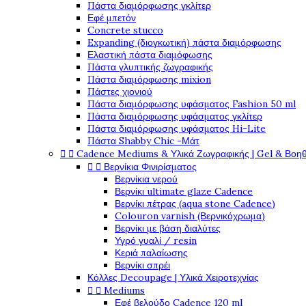
Πάστα διαμόρφωσης γκλίτερ
Εφέ μπετόν
Concrete stucco
Expanding (διογκωτική) πάστα διαμόρφωσης
Ελαστική πάστα διαμόφωσης
Πάστα γλυπτικής ζωγραφικής
Πάστα διαμόρφωσης mixion
Πάστες χιονιού
Πάστα διαμόρφωσης υφάσματος Fashion 50 ml
Πάστα διαμόρφωσης υφάσματος γκλίτερ
Πάστα διαμόρφωσης υφάσματος Hi-Lite
Πάστα Shabby Chic -Μάτ


Cadence Mediums & Υλικά Ζωγραφικής | Gel & Βοη


Βερνίκια Φινιρίσματος
Βερνίκια νερού
Βερνίκι ultimate glaze Cadence
Βερνίκι πέτρας (aqua stone Cadence)
Colouron varnish (Βερνικόχρωμα)
Βερνίκι με βάση διαλύτες
Υγρό γυαλί / resin
Κεριά παλαίωσης
Βερνίκι σπρέι
Κόλλες Decoupage | Υλικά Χειροτεχνίας


Mediums
Εφέ βελούδο Cadence 120 ml