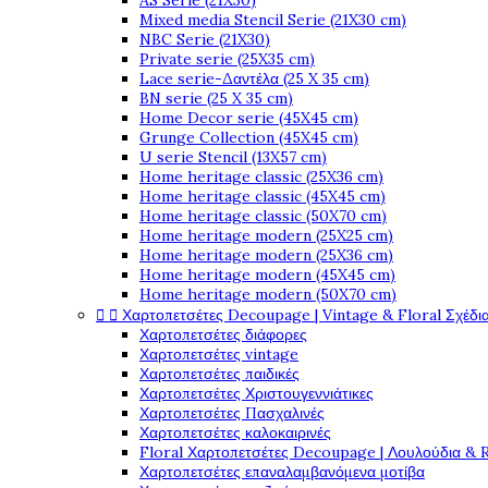
AS Serie (21X30)
Mixed media Stencil Serie (21X30 cm)
NBC Serie (21X30)
Private serie (25X35 cm)
Lace serie-Δαντέλα (25 X 35 cm)
BN serie (25 X 35 cm)
Home Decor serie (45X45 cm)
Grunge Collection (45X45 cm)
U serie Stencil (13X57 cm)
Home heritage classic (25X36 cm)
Home heritage classic (45X45 cm)
Home heritage classic (50X70 cm)
Home heritage modern (25X25 cm)
Home heritage modern (25X36 cm)
Home heritage modern (45X45 cm)
Home heritage modern (50X70 cm)


Χαρτοπετσέτες Decoupage | Vintage & Floral Σχέδια
Χαρτοπετσέτες διάφορες
Χαρτοπετσέτες vintage
Χαρτοπετσέτες παιδικές
Χαρτοπετσέτες Χριστουγεννιάτικες
Χαρτοπετσέτες Πασχαλινές
Χαρτοπετσέτες καλοκαιρινές
Floral Χαρτοπετσέτες Decoupage | Λουλούδια & 
Χαρτοπετσέτες επαναλαμβανόμενα μοτίβα