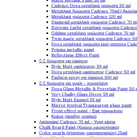
Matte Metallic Paint 50 ml
Cadence Dora μεταλλικά χρώματα 50 ml
Μεταλλικά Χρώματα Cadence 70ml | Ακρυλι
Μεταλλικά χρώματα Cadence 120 ml
Diamond μεταλλικά χρώματα Cadence 70 m
Extreme Light μεταλλικά χρώματα Cadence
Gilding μεταλλικά χρώματα Cadence 70 ml
Twin magic μεταλλικά χρώματα Cadence 50
Dora μεταλλικά χρώματα κερί-σαπούνι Cad
Prisma metallic paint
Reflectique Effect Paint


Χρώματα για ύφασμα
Style Matt υφάσματος 59 ml
Dora μεταλλικά υφάσματος Cadence 50 ml
Fashion spray για ύφασμα 100 ml


Χρώματα για γυαλί - πορσελάνη
Dora Glass Metallic & Porcelain Paint 50 
Very Chalky Glass Decor 59 ml
Style Matt Enamel 59 ml
Mirror festival Transparent glass paint
Frost effect paint - Εφέ παγωμένου
Κρέμα χάραξης γυαλιού
Antiquing Cadence 70 ml - Υγρή κάσια
Chalk Board Paint (Χρώμα μαυροπίνακα)
Color pearls (σταγόνες μαργαριταριών) 25ml