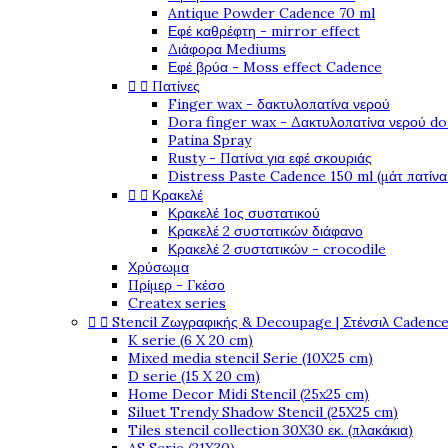
Antique Powder Cadence 70 ml
Εφέ καθρέφτη - mirror effect
Διάφορα Mediums
Εφέ βρύα - Moss effect Cadence


Πατίνες
Finger wax - δακτυλοπατίνα νερού
Dora finger wax - Δακτυλοπατίνα νερού do
Patina Spray
Rusty - Πατίνα για εφέ σκουριάς
Distress Paste Cadence 150 ml (μάτ πατίνα


Κρακελέ
Κρακελέ 1ος συστατικού
Κρακελέ 2 συστατικών διάφανο
Κρακελέ 2 συστατικών - crocodile
Χρύσωμα
Πρίμερ - Γκέσο
Createx series


Stencil Ζωγραφικής & Decoupage | Στένσιλ Cadenc
K serie (6 X 20 cm)
Mixed media stencil Serie (10X25 cm)
D serie (15 X 20 cm)
Home Decor Midi Stencil (25x25 cm)
Siluet Trendy Shadow Stencil (25X25 cm)
Tiles stencil collection 30X30 εκ. (πλακάκια)