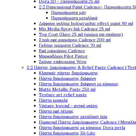
Dora 3D - Περιγράμματα 25 ml


Dimensional Paint Cadence- Περιγράμματα 5
Περιγράμματα μάτ
Περιγράμματα μεταλλικά
Διάφανο γκλίτερ holographic effect paint 90 ml
Mix Media Spray Ink Cadence 25 ml
Top Coat Glaze 25 ml (χρώμα για σκιάσεις)
Σπρέι εφέ μαρμάρου Cadence 200 ml
Γκλίτερ χρώματα Cadence 70 ml
Εφέ μαρμάρου Cadence
Μαρκαδόροι Pilot Pintor
Σκόνες embossing Wow


Πάστες Διαμόρφωσης & Relief Paste Cadence | Tex
Κλασικές πάστες διαμόρφωσης
Πάστα διαμόρφωσης διάφανη
Πάστα διαμόρφωσης διάφανη με κόκκους
Matte Metallic Paste 250 ml
Texture art relief paste
Πάστα κρακελέ
Vintage legend - αντικέ γκέσο
Πάστα εφέ πέτρας
Πάστα διαμόρφωσης μεταλλική λεία
Diamond Πάστα Διαμόρφωσης Cadence | Μεταλλικ
Πάστα διαμόρφωσης με κόκκους Dora perla
Πάστα διαμόρφωσης Hi-Lite