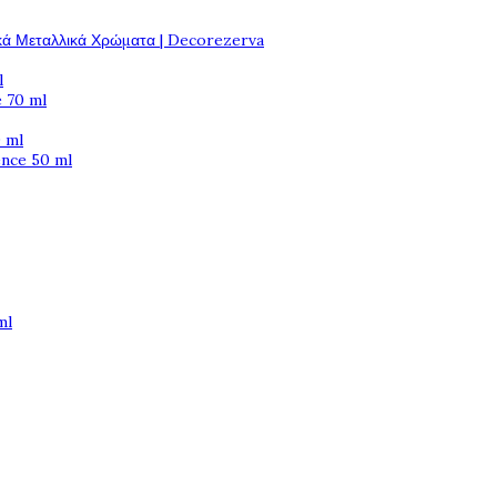
κά Μεταλλικά Χρώματα | Decorezerva
l
 70 ml
 ml
ence 50 ml
ml