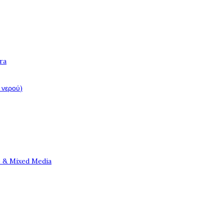
ra
 νερού)
e & Mixed Media