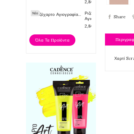
2,80 €
Ριζόχαρτο
Νέο
Share
Αγιογραφία...
2,80 €
Περιγρα
Όλα Τα Προϊόντα
Χαρτί Sc