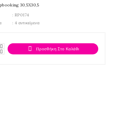
apbooking 30,5X30,5
: RP0174
α
: 4 αντικείμενα

Προσθήκη Στο Καλάθι