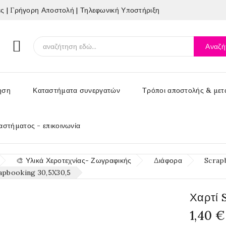
 | Γρήγορη Αποστολή | Τηλεφωνική Υποστήριξη

Αναζή
ηση
Καταστήματα συνεργατών
Τρόποι αποστολής & μετ
αστήματος - επικοινωνία
🎨 Υλικά Χεροτεχνίας- Ζωγραφικής
Διάφορα
Scrap
rapbooking 30,5X30,5
Χαρτί 
1,40 €