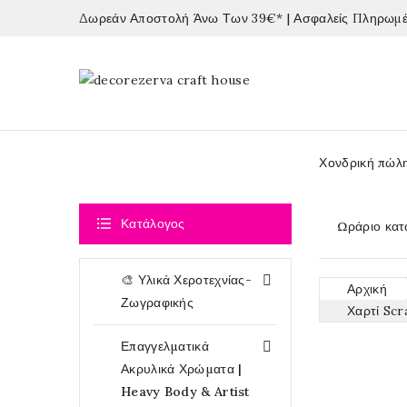
Δωρεάν Αποστολή Άνω Των 39€* | Ασφαλείς Πληρωμές
Χονδρική πώλ

Κατάλογος
Ωράριο κατ
🎨 Υλικά Χεροτεχνίας-

Αρχική
Ζωγραφικής
Χαρτί Sc
Επαγγελματικά

Ακρυλικά Χρώματα |
Heavy Body & Artist