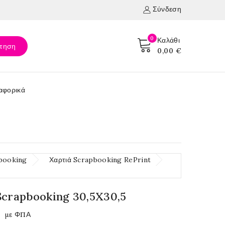
Σύνδεση
0
Καλάθι
τηση
0,00 €
αφορικά
booking
Χαρτιά Scrapbooking RePrint
Scrapbooking 30,5X30,5
με ΦΠΑ