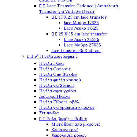
Cadence Rub On


Lace Transfer Cadence | Δαντελωτά
Transfer για Vintage Decor


17 Χ 25 cm lace transfer
lace Μαύρο 17X25
Lace Λευκό 17X25


25 X 35 cm lace transfer
Lace Λευκό 25X35
Lace Μαύρο 25X35
lace transfer 35 Χ 50 cm


🖌️ Πινέλα Ζωγραφικής
Πινέλα πλακέ
Πινέλα Contour
Πινέλα One Stroke
Πινέλα φυλλά χρυσού
Πινέλα για Stencil
Πινέλα σφουγγάρια
Διάφορα Πινέλα
Πινέλα Filbert-οβάλ
Πινέλα για χρώματα κιμωλίας
Σετ πινέλα


Ρολά βαφής - Rollex
Microfiber από μικροίνες
Κλώστινο ριγέ
Χειρολαβές ρολών