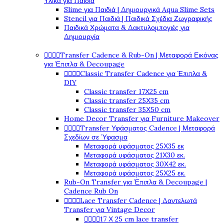
Υλικά για Παιδιά
Slime για Παιδιά | Δημιουργικά Aqua Slime Sets
Stencil για Παιδιά | Παιδικά Σχέδια Ζωγραφικής
Παιδικά Χρώματα & Δακτυλομπογιές για
Δημιουργία




Transfer Cadence & Rub-On | Μεταφορά Εικόνας
για Έπιπλα & Decoupage




Classic Transfer Cadence για Έπιπλα &
DIY
Classic transfer 17Χ25 cm
Classic transfer 25Χ35 cm
Classic transfer 35Χ50 cm
Home Decor Transfer για Furniture Makeover




Transfer Υφάσματος Cadence | Μεταφορά
Σχεδίων σε Ύφασμα
Μεταφορά υφάσματος 25Χ35 εκ
Μεταφορά υφάσματος 21Χ30 εκ.
Μεταφορά υφάσματος 30Χ42 εκ.
Μεταφορά υφάσματος 25Χ25 εκ.
Rub-On Transfer για Έπιπλα & Decoupage |
Cadence Rub On




Lace Transfer Cadence | Δαντελωτά
Transfer για Vintage Decor




17 Χ 25 cm lace transfer