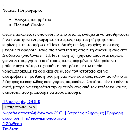
×
Νομικές Πληροφορίες
Έλεγχος απορρήτου
Πολιτική Cookie
Όταν επισκέπτεστε οποιονδήποτε ιστότοπο, ενδέχεται να αποθηκεύσει
ή να ανακτήσει πληροφορίες στο πρόγραμμα περιήγησής σας,
κυρίως με τη μορφή «cookies». Αυτές οι πληροφορίες, οι οποίες
μπορεί να αφορούν εσάς, τις προτιμήσεις σας ή τη συσκευή σας στο
Διαδίκτυο (υπολογιστή, tablet ή κινητό), χρησιμοποιούνται κυρίως
για να λειτουργήσει ο ιστότοπος όπως περιμένετε. Μπορείτε να
μάθετε περισσότερα σχετικά με τον τρόπο με τον οποίο
χρησιμοποιούμε τα cookies σε αυτόν τον ιστότοπο και να
αποτρέψετε τη ρύθμιση των μη βασικών cookies, κάνοντας κλικ στις
διάφορες επικεφαλίδες κατηγορίας παρακάτω. Ωστόσο, εάν το κάνετε
αυτό, μπορεί να επηρεάσει την εμπειρία σας από τον ιστότοπο και τις
υπηρεσίες που μπορούμε να προσφέρουμε.
Πληροφορίες: GDPR
Επιτρέπονται όλα
Δωρεάν αποστολή άνω των 39€* | Ασφαλείς πληρωμές | Γρήγορη
αποστολή | Τηλεφωνική υποστήριξη

Σύνδεση
Σύνδεση