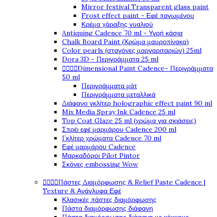
Mirror festival Transparent glass paint
Frost effect paint - Εφέ παγωμένου
Κρέμα χάραξης γυαλιού
Antiquing Cadence 70 ml - Υγρή κάσια
Chalk Board Paint (Χρώμα μαυροπίνακα)
Color pearls (σταγόνες μαργαριταριών) 25ml
Dora 3D - Περιγράμματα 25 ml




Dimensional Paint Cadence- Περιγράμματα
50 ml
Περιγράμματα μάτ
Περιγράμματα μεταλλικά
Διάφανο γκλίτερ holographic effect paint 90 ml
Mix Media Spray Ink Cadence 25 ml
Top Coat Glaze 25 ml (χρώμα για σκιάσεις)
Σπρέι εφέ μαρμάρου Cadence 200 ml
Γκλίτερ χρώματα Cadence 70 ml
Εφέ μαρμάρου Cadence
Μαρκαδόροι Pilot Pintor
Σκόνες embossing Wow




Πάστες Διαμόρφωσης & Relief Paste Cadence |
Texture & Ανάγλυφα Εφέ
Κλασικές πάστες διαμόρφωσης
Πάστα διαμόρφωσης διάφανη