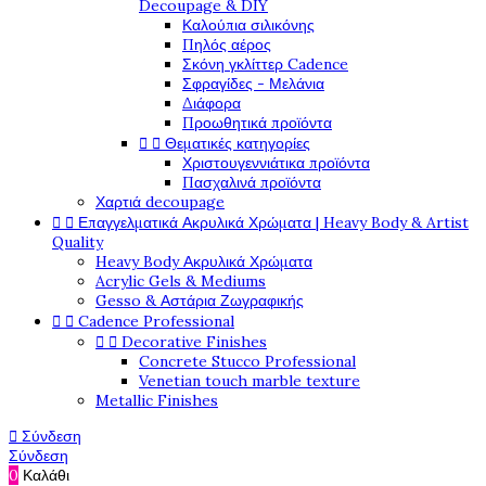
Decoupage & DIY
Καλούπια σιλικόνης
Πηλός αέρος
Σκόνη γκλίττερ Cadence
Σφραγίδες - Μελάνια
Διάφορα
Προωθητικά προϊόντα


Θεματικές κατηγορίες
Χριστουγεννιάτικα προϊόντα
Πασχαλινά προϊόντα
Χαρτιά decoupage


Επαγγελματικά Ακρυλικά Χρώματα | Heavy Body & Artist
Quality
Heavy Body Ακρυλικά Χρώματα
Acrylic Gels & Mediums
Gesso & Αστάρια Ζωγραφικής


Cadence Professional


Decorative Finishes
Concrete Stucco Professional
Venetian touch marble texture
Metallic Finishes

Σύνδεση
Σύνδεση
0
Καλάθι