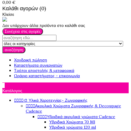
0,00 €
Καλάθι αγορών (0)
Κλείσε
Δεν υπάρχουν άλλα προϊόντα στο καλάθι σας
Συνέχεια στις αγορές
αναζήτηση
Χονδρική πώληση
Καταστήματα συνεργατών
Τρόποι αποστολής & μεταφορικά
Ωράριο καταστήματος - επικοινωνία

Κατάλογος




🎨 Υλικά Χεροτεχνίας- Ζωγραφικής




Ακρυλικά Χρώματα Ζωγραφικής & Decoupage
Cadence




Υβριδικά ακρυλικά χρώματα Cadence
Υβριδικά Χρώματα 70 Ml
Υβριδικά χρώματα 120 ml