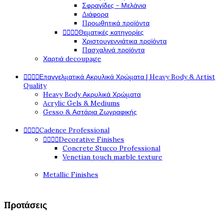
Σφραγίδες - Μελάνια
Διάφορα
Προωθητικά προϊόντα




Θεματικές κατηγορίες
Χριστουγεννιάτικα προϊόντα
Πασχαλινά προϊόντα
Χαρτιά decoupage




Επαγγελματικά Ακρυλικά Χρώματα | Heavy Body & Artist
Quality
Heavy Body Ακρυλικά Χρώματα
Acrylic Gels & Mediums
Gesso & Αστάρια Ζωγραφικής




Cadence Professional




Decorative Finishes
Concrete Stucco Professional
Venetian touch marble texture
Metallic Finishes
Προτάσεις