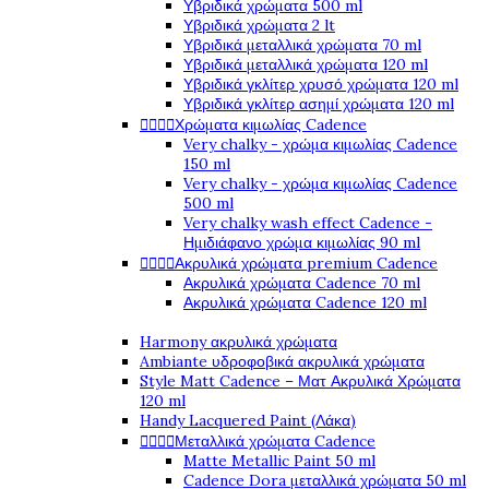
Υβριδικά χρώματα 500 ml
Υβριδικά χρώματα 2 lt
Υβριδικά μεταλλικά χρώματα 70 ml
Υβριδικά μεταλλικά χρώματα 120 ml
Υβριδικά γκλίτερ χρυσό χρώματα 120 ml
Υβριδικά γκλίτερ ασημί χρώματα 120 ml




Χρώματα κιμωλίας Cadence
Very chalky - χρώμα κιμωλίας Cadence
150 ml
Very chalky - χρώμα κιμωλίας Cadence
500 ml
Very chalky wash effect Cadence -
Ημιδιάφανο χρώμα κιμωλίας 90 ml




Ακρυλικά χρώματα premium Cadence
Ακρυλικά χρώματα Cadence 70 ml
Ακρυλικά χρώματα Cadence 120 ml
Harmony ακρυλικά χρώματα
Ambiante υδροφοβικά ακρυλικά χρώματα
Style Matt Cadence – Ματ Ακρυλικά Χρώματα
120 ml
Handy Lacquered Paint (Λάκα)




Μεταλλικά χρώματα Cadence
Matte Metallic Paint 50 ml
Cadence Dora μεταλλικά χρώματα 50 ml