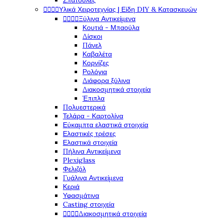
Σπάτουλες




Υλικά Χειροτεχνίας | Είδη DIY & Κατασκευών




Ξύλινα Αντικείμενα
Κουτιά - Μπαούλα
Δίσκοι
Πάνελ
Καβαλέτα
Κορνίζες
Ρολόγια
Διάφορα ξύλινα
Διακοσμητικά στοιχεία
Έπιπλα
Πολυεστερικά
Τελάρα - Καρτολίνα
Εύκαμπτα ελαστικά στοιχεία
Ελαστικές τρέσες
Ελαστικά στοιχεία
Πήλινα Αντικείμενα
Plexiglass
Φελιζόλ
Γυάλινα Αντικείμενα
Κεριά
Υφασμάτινα
Casting στοιχεία




Διακοσμητικά στοιχεία