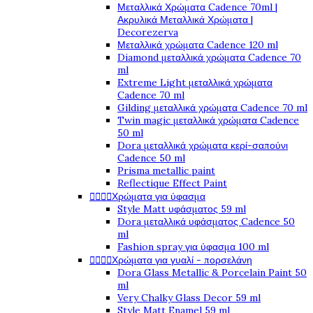
Μεταλλικά Χρώματα Cadence 70ml |
Ακρυλικά Μεταλλικά Χρώματα |
Decorezerva
Μεταλλικά χρώματα Cadence 120 ml
Diamond μεταλλικά χρώματα Cadence 70
ml
Extreme Light μεταλλικά χρώματα
Cadence 70 ml
Gilding μεταλλικά χρώματα Cadence 70 ml
Twin magic μεταλλικά χρώματα Cadence
50 ml
Dora μεταλλικά χρώματα κερί-σαπούνι
Cadence 50 ml
Prisma metallic paint
Reflectique Effect Paint




Χρώματα για ύφασμα
Style Matt υφάσματος 59 ml
Dora μεταλλικά υφάσματος Cadence 50
ml
Fashion spray για ύφασμα 100 ml




Χρώματα για γυαλί - πορσελάνη
Dora Glass Metallic & Porcelain Paint 50
ml
Very Chalky Glass Decor 59 ml
Style Matt Enamel 59 ml