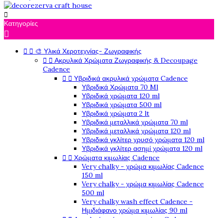

Κατηγορίες



🎨 Υλικά Χεροτεχνίας- Ζωγραφικής


Ακρυλικά Χρώματα Ζωγραφικής & Decoupage
Cadence


Υβριδικά ακρυλικά χρώματα Cadence
Υβριδικά Χρώματα 70 Ml
Υβριδικά χρώματα 120 ml
Υβριδικά χρώματα 500 ml
Υβριδικά χρώματα 2 lt
Υβριδικά μεταλλικά χρώματα 70 ml
Υβριδικά μεταλλικά χρώματα 120 ml
Υβριδικά γκλίτερ χρυσό χρώματα 120 ml
Υβριδικά γκλίτερ ασημί χρώματα 120 ml


Χρώματα κιμωλίας Cadence
Very chalky - χρώμα κιμωλίας Cadence
150 ml
Very chalky - χρώμα κιμωλίας Cadence
500 ml
Very chalky wash effect Cadence -
Ημιδιάφανο χρώμα κιμωλίας 90 ml