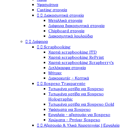
Υφασμάτινα
Casting στοιχεία


Διακοσμητικά στοιχεία
Μεταλλικά στοιχεία
Διάφορα διακοσμητικά στοιχεία
Chipboard στοιχεία
Διακοσμητικά λουλούδια


Διάφορα


Scrapbooking
Χαρτιά scrapbooking ITD
Χαρτιά scrapbooking RePrint
Χαρτιά scrapbooking Scrapberry's
Διπλόκαρφα στοιχεία
Μήτρες
Διακορευτές - Κοπτικά


Sospeso Trasparente
Τυπωμένα μοτίβα για Sospeso
Τυπωμένα μοτίβα για Sospeso
Holographic
Τυπωμένα μοτίβα για Sospeso Gold
Υφάσματα για Sospeso
Εργαλεία - αξεσουάρ για Sospeso
Χρώματα - Ρητίνες Sospeso


Αξεσουάρ & Υλικά Χειροτεχνίας | Εργαλεία