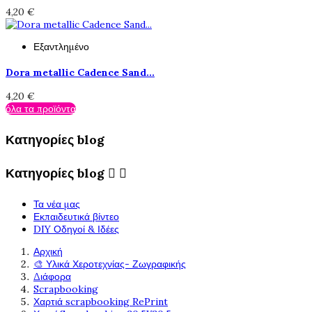
4,20 €
Εξαντλημένο
Dora metallic Cadence Sand...
4,20 €
όλα τα προϊόντα
Κατηγορίες blog
Κατηγορίες blog


Τα νέα μας
Εκπαιδευτικά βίντεο
DIY Οδηγοί & Ιδέες
Αρχική
🎨 Υλικά Χεροτεχνίας- Ζωγραφικής
Διάφορα
Scrapbooking
Χαρτιά scrapbooking RePrint