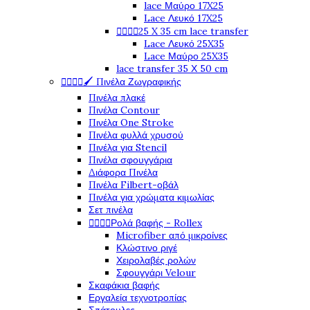
lace Μαύρο 17X25
Lace Λευκό 17X25




25 X 35 cm lace transfer
Lace Λευκό 25X35
Lace Μαύρο 25X35
lace transfer 35 Χ 50 cm




🖌️ Πινέλα Ζωγραφικής
Πινέλα πλακέ
Πινέλα Contour
Πινέλα One Stroke
Πινέλα φυλλά χρυσού
Πινέλα για Stencil
Πινέλα σφουγγάρια
Διάφορα Πινέλα
Πινέλα Filbert-οβάλ
Πινέλα για χρώματα κιμωλίας
Σετ πινέλα




Ρολά βαφής - Rollex
Microfiber από μικροίνες
Κλώστινο ριγέ
Χειρολαβές ρολών
Σφουγγάρι Velour
Σκαφάκια βαφής
Εργαλεία τεχνοτροπίας