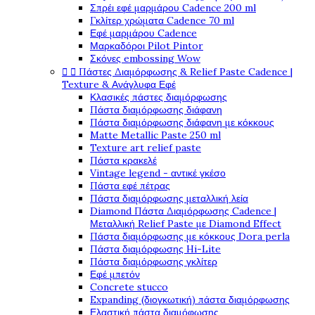
Σπρέι εφέ μαρμάρου Cadence 200 ml
Γκλίτερ χρώματα Cadence 70 ml
Εφέ μαρμάρου Cadence
Μαρκαδόροι Pilot Pintor
Σκόνες embossing Wow


Πάστες Διαμόρφωσης & Relief Paste Cadence |
Texture & Ανάγλυφα Εφέ
Κλασικές πάστες διαμόρφωσης
Πάστα διαμόρφωσης διάφανη
Πάστα διαμόρφωσης διάφανη με κόκκους
Matte Metallic Paste 250 ml
Texture art relief paste
Πάστα κρακελέ
Vintage legend - αντικέ γκέσο
Πάστα εφέ πέτρας
Πάστα διαμόρφωσης μεταλλική λεία
Diamond Πάστα Διαμόρφωσης Cadence |
Μεταλλική Relief Paste με Diamond Effect
Πάστα διαμόρφωσης με κόκκους Dora perla
Πάστα διαμόρφωσης Hi-Lite
Πάστα διαμόρφωσης γκλίτερ
Εφέ μπετόν
Concrete stucco
Expanding (διογκωτική) πάστα διαμόρφωσης
Ελαστική πάστα διαμόφωσης