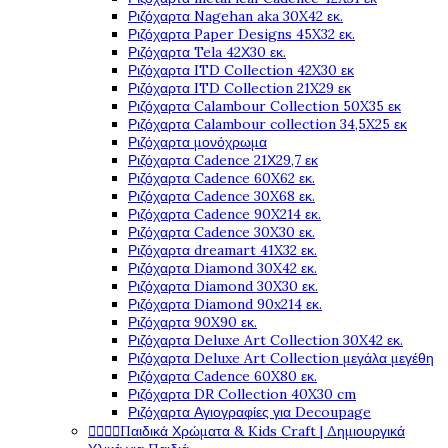
Ριζόχαρτα Nagehan aka 30X42 εκ.
Ριζόχαρτα Paper Designs 45X32 εκ.
Ριζόχαρτα Tela 42Χ30 εκ.
Ριζόχαρτα ITD Collection 42X30 εκ
Ριζόχαρτα ITD Collection 21X29 εκ
Ριζόχαρτα Calambour Collection 50X35 εκ
Ριζόχαρτα Calambour collection 34,5X25 εκ
Ριζόχαρτα μονόχρωμα
Ριζόχαρτα Cadence 21Χ29,7 εκ
Ριζόχαρτα Cadence 60X62 εκ.
Ριζόχαρτα Cadence 30X68 εκ.
Ριζόχαρτα Cadence 90X214 εκ.
Ριζόχαρτα Cadence 30X30 εκ.
Ριζόχαρτα dreamart 41X32 εκ.
Ριζόχαρτα Diamond 30X42 εκ.
Ριζόχαρτα Diamond 30X30 εκ.
Ριζόχαρτα Diamond 90x214 εκ.
Ριζόχαρτα 90X90 εκ.
Ριζόχαρτα Deluxe Art Collection 30X42 εκ.
Ριζόχαρτα Deluxe Art Collection μεγάλα μεγέθη
Ριζόχαρτα Cadence 60X80 εκ.
Ριζόχαρτα DR Collection 40X30 cm
Ριζόχαρτα Αγιογραφίες για Decoupage




Παιδικά Χρώματα & Kids Craft | Δημιουργικά