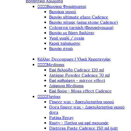
Βοηθητικά Χρώματα




Βερνίκια Φινιρίσματος
Βερνίκια νερού
Βερνίκι ultimate glaze Cadence
Βερνίκι πέτρας (aqua stone Cadence)
Colouron varnish (Βερνικόχρωμα)
Βερνίκι με βάση διαλύτες
Υγρό γυαλί / resin
Κεριά παλαίωσης
Βερνίκι σπρέι
Κόλλες Decoupage | Υλικά Χειροτεχνίας




Mediums
Εφέ βελούδο Cadence 120 ml
Antique Powder Cadence 70 ml
Εφέ καθρέφτη - mirror effect
Διάφορα Mediums
Εφέ βρύα - Moss effect Cadence




Πατίνες
Finger wax - δακτυλοπατίνα νερού
Dora finger wax - Δακτυλοπατίνα νερού
dora
Patina Spray
Rusty - Πατίνα για εφέ σκουριάς
Distress Paste Cadence 150 ml (μάτ