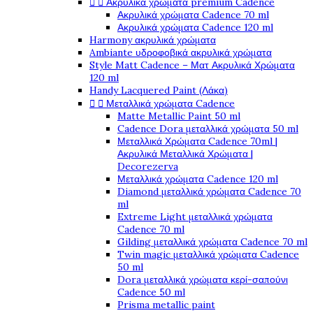


Ακρυλικά χρώματα premium Cadence
Ακρυλικά χρώματα Cadence 70 ml
Ακρυλικά χρώματα Cadence 120 ml
Harmony ακρυλικά χρώματα
Ambiante υδροφοβικά ακρυλικά χρώματα
Style Matt Cadence – Ματ Ακρυλικά Χρώματα
120 ml
Handy Lacquered Paint (Λάκα)


Μεταλλικά χρώματα Cadence
Matte Metallic Paint 50 ml
Cadence Dora μεταλλικά χρώματα 50 ml
Μεταλλικά Χρώματα Cadence 70ml |
Ακρυλικά Μεταλλικά Χρώματα |
Decorezerva
Μεταλλικά χρώματα Cadence 120 ml
Diamond μεταλλικά χρώματα Cadence 70
ml
Extreme Light μεταλλικά χρώματα
Cadence 70 ml
Gilding μεταλλικά χρώματα Cadence 70 ml
Twin magic μεταλλικά χρώματα Cadence
50 ml
Dora μεταλλικά χρώματα κερί-σαπούνι
Cadence 50 ml
Prisma metallic paint