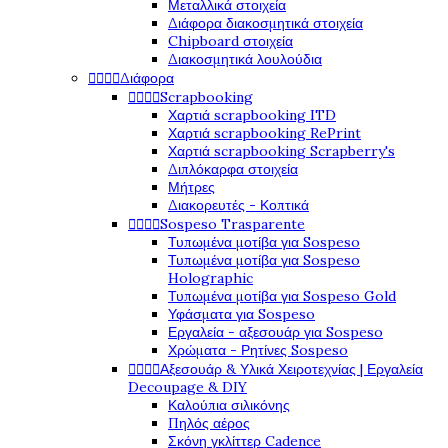
Μεταλλικά στοιχεία
Διάφορα διακοσμητικά στοιχεία
Chipboard στοιχεία
Διακοσμητικά λουλούδια




Διάφορα




Scrapbooking
Χαρτιά scrapbooking ITD
Χαρτιά scrapbooking RePrint
Χαρτιά scrapbooking Scrapberry's
Διπλόκαρφα στοιχεία
Μήτρες
Διακορευτές - Κοπτικά




Sospeso Trasparente
Τυπωμένα μοτίβα για Sospeso
Τυπωμένα μοτίβα για Sospeso
Holographic
Τυπωμένα μοτίβα για Sospeso Gold
Υφάσματα για Sospeso
Εργαλεία - αξεσουάρ για Sospeso
Χρώματα - Ρητίνες Sospeso




Αξεσουάρ & Υλικά Χειροτεχνίας | Εργαλεία
Decoupage & DIY
Καλούπια σιλικόνης
Πηλός αέρος
Σκόνη γκλίττερ Cadence