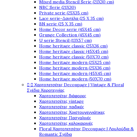
Mixed media Stencil Serie (21X30 cm)
NBC Serie (21X30)
Private serie (25X35 cm)
Lace serie-Δαντέλα (25 X 35 cm)
BN serie (25 X 35 cm)
Home Decor serie (45X45 cm)
Grunge Collection (45X45 cm)
U serie Stencil (13X57 cm)
Home heritage classic (25X36 cm)
Home heritage classic (45X45 cm)
Home heritage classic (50X70 cm)
Home heritage modern (25X25 cm)
Home heritage modern (25X36 cm)
Home heritage modern (45X45 cm)
Home heritage modern (50X70 cm)


Χαρτοπετσέτες Decoupage | Vintage & Floral
Σχέδια Χειροτεχνίας
Χαρτοπετσέτες διάφορες
Χαρτοπετσέτες vintage
Χαρτοπετσέτες παιδικές
Χαρτοπετσέτες Χριστουγεννιάτικες
Χαρτοπετσέτες Πασχαλινές
Χαρτοπετσέτες καλοκαιρινές
Floral Χαρτοπετσέτες Decoupage | Λουλούδια &
Romantic Σχέδια