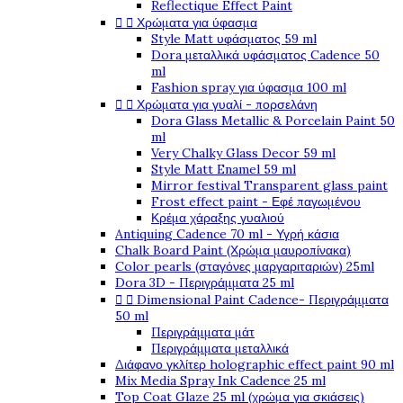
Reflectique Effect Paint


Χρώματα για ύφασμα
Style Matt υφάσματος 59 ml
Dora μεταλλικά υφάσματος Cadence 50
ml
Fashion spray για ύφασμα 100 ml


Χρώματα για γυαλί - πορσελάνη
Dora Glass Metallic & Porcelain Paint 50
ml
Very Chalky Glass Decor 59 ml
Style Matt Enamel 59 ml
Mirror festival Transparent glass paint
Frost effect paint - Εφέ παγωμένου
Κρέμα χάραξης γυαλιού
Antiquing Cadence 70 ml - Υγρή κάσια
Chalk Board Paint (Χρώμα μαυροπίνακα)
Color pearls (σταγόνες μαργαριταριών) 25ml
Dora 3D - Περιγράμματα 25 ml


Dimensional Paint Cadence- Περιγράμματα
50 ml
Περιγράμματα μάτ
Περιγράμματα μεταλλικά
Διάφανο γκλίτερ holographic effect paint 90 ml
Mix Media Spray Ink Cadence 25 ml
Top Coat Glaze 25 ml (χρώμα για σκιάσεις)