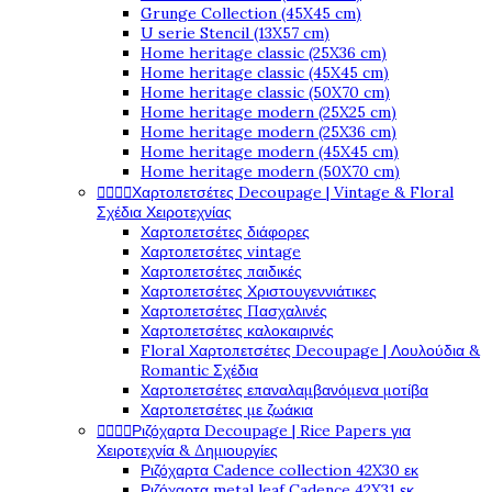
Grunge Collection (45X45 cm)
U serie Stencil (13X57 cm)
Home heritage classic (25X36 cm)
Home heritage classic (45X45 cm)
Home heritage classic (50X70 cm)
Home heritage modern (25X25 cm)
Home heritage modern (25X36 cm)
Home heritage modern (45X45 cm)
Home heritage modern (50X70 cm)




Χαρτοπετσέτες Decoupage | Vintage & Floral
Σχέδια Χειροτεχνίας
Χαρτοπετσέτες διάφορες
Χαρτοπετσέτες vintage
Χαρτοπετσέτες παιδικές
Χαρτοπετσέτες Χριστουγεννιάτικες
Χαρτοπετσέτες Πασχαλινές
Χαρτοπετσέτες καλοκαιρινές
Floral Χαρτοπετσέτες Decoupage | Λουλούδια &
Romantic Σχέδια
Χαρτοπετσέτες επαναλαμβανόμενα μοτίβα
Χαρτοπετσέτες με ζωάκια




Ριζόχαρτα Decoupage | Rice Papers για
Χειροτεχνία & Δημιουργίες
Ριζόχαρτα Cadence collection 42X30 εκ
Ριζόχαρτα metal leaf Cadence 42X31 εκ