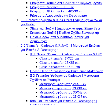
Ριζόχαρτα Deluxe Art Collection μεγάλα μεγέθη
Ριζόχαρτα Cadence 60X80 εκ.
Ριζόχαρτα DR Collection 40X30 cm
Ριζόχαρτα Αγιογραφίες για Decoupage


Παιδικά Χρώματα & Kids Craft | Δημιουργικά Υλικά
για Παιδιά
Slime για Παιδιά | Δημιουργικά Aqua Slime Sets
Stencil για Παιδιά | Παιδικά Σχέδια Ζωγραφικής
Παιδικά Χρώματα & Δακτυλομπογιές για
Δημιουργία


Transfer Cadence & Rub-On | Μεταφορά Εικόνας
για Έπιπλα & Decoupage


Classic Transfer Cadence για Έπιπλα & DIY
Classic transfer 17Χ25 cm
Classic transfer 25Χ35 cm
Classic transfer 35Χ50 cm
Home Decor Transfer για Furniture Makeover


Transfer Υφάσματος Cadence | Μεταφορά
Σχεδίων σε Ύφασμα
Μεταφορά υφάσματος 25Χ35 εκ
Μεταφορά υφάσματος 21Χ30 εκ.
Μεταφορά υφάσματος 30Χ42 εκ.
Μεταφορά υφάσματος 25Χ25 εκ.
Rub-On Transfer για Έπιπλα & Decoupage |