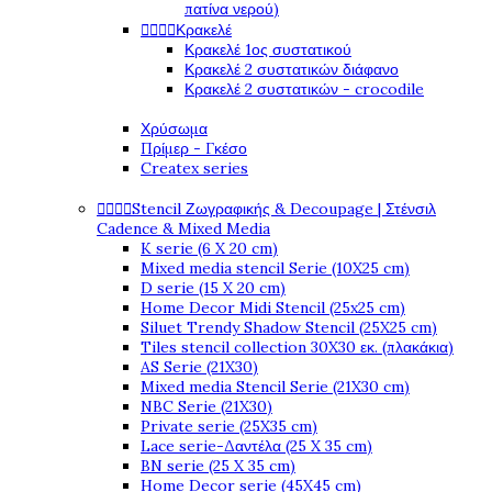
πατίνα νερού)




Κρακελέ
Κρακελέ 1ος συστατικού
Κρακελέ 2 συστατικών διάφανο
Κρακελέ 2 συστατικών - crocodile
Χρύσωμα
Πρίμερ - Γκέσο
Createx series




Stencil Ζωγραφικής & Decoupage | Στένσιλ
Cadence & Mixed Media
K serie (6 X 20 cm)
Mixed media stencil Serie (10X25 cm)
D serie (15 X 20 cm)
Home Decor Midi Stencil (25x25 cm)
Siluet Trendy Shadow Stencil (25X25 cm)
Tiles stencil collection 30X30 εκ. (πλακάκια)
AS Serie (21X30)
Mixed media Stencil Serie (21X30 cm)
NBC Serie (21X30)
Private serie (25X35 cm)
Lace serie-Δαντέλα (25 X 35 cm)
BN serie (25 X 35 cm)
Home Decor serie (45X45 cm)