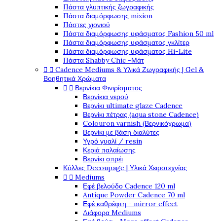
Πάστα γλυπτικής ζωγραφικής
Πάστα διαμόρφωσης mixion
Πάστες χιονιού
Πάστα διαμόρφωσης υφάσματος Fashion 50 ml
Πάστα διαμόρφωσης υφάσματος γκλίτερ
Πάστα διαμόρφωσης υφάσματος Hi-Lite
Πάστα Shabby Chic -Μάτ


Cadence Mediums & Υλικά Ζωγραφικής | Gel &
Βοηθητικά Χρώματα


Βερνίκια Φινιρίσματος
Βερνίκια νερού
Βερνίκι ultimate glaze Cadence
Βερνίκι πέτρας (aqua stone Cadence)
Colouron varnish (Βερνικόχρωμα)
Βερνίκι με βάση διαλύτες
Υγρό γυαλί / resin
Κεριά παλαίωσης
Βερνίκι σπρέι
Κόλλες Decoupage | Υλικά Χειροτεχνίας


Mediums
Εφέ βελούδο Cadence 120 ml
Antique Powder Cadence 70 ml
Εφέ καθρέφτη - mirror effect
Διάφορα Mediums