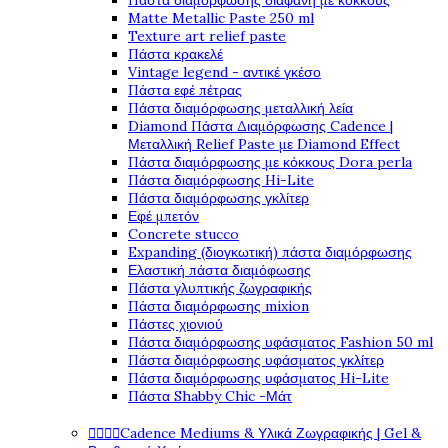
Πάστα διαμόρφωσης διάφανη με κόκκους
Matte Metallic Paste 250 ml
Texture art relief paste
Πάστα κρακελέ
Vintage legend - αντικέ γκέσο
Πάστα εφέ πέτρας
Πάστα διαμόρφωσης μεταλλική λεία
Diamond Πάστα Διαμόρφωσης Cadence |
Μεταλλική Relief Paste με Diamond Effect
Πάστα διαμόρφωσης με κόκκους Dora perla
Πάστα διαμόρφωσης Hi-Lite
Πάστα διαμόρφωσης γκλίτερ
Εφέ μπετόν
Concrete stucco
Expanding (διογκωτική) πάστα διαμόρφωσης
Ελαστική πάστα διαμόφωσης
Πάστα γλυπτικής ζωγραφικής
Πάστα διαμόρφωσης mixion
Πάστες χιονιού
Πάστα διαμόρφωσης υφάσματος Fashion 50 ml
Πάστα διαμόρφωσης υφάσματος γκλίτερ
Πάστα διαμόρφωσης υφάσματος Hi-Lite
Πάστα Shabby Chic -Μάτ




Cadence Mediums & Υλικά Ζωγραφικής | Gel &