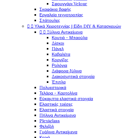
Σφουγγάρι Velour
Σκαφάκια βαφής
Εργαλεία τεχνοτροπίας
Σπάτουλες


Υλικά Χειροτεχνίας | Είδη DIY & Κατασκευών


Ξύλινα Αντικείμενα
Κουτιά - Μπαούλα
Δίσκοι
Πάνελ
Καβαλέτα
Κορνίζες
Ρολόγια
Διάφορα ξύλινα
Διακοσμητικά στοιχεία
Έπιπλα
Πολυεστερικά
Τελάρα - Καρτολίνα
Εύκαμπτα ελαστικά στοιχεία
Ελαστικές τρέσες
Ελαστικά στοιχεία
Πήλινα Αντικείμενα
Plexiglass
Φελιζόλ
Γυάλινα Αντικείμενα
Κεριά