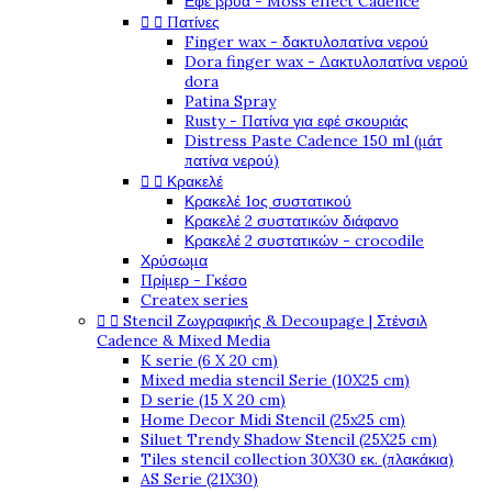
Εφέ βρύα - Moss effect Cadence


Πατίνες
Finger wax - δακτυλοπατίνα νερού
Dora finger wax - Δακτυλοπατίνα νερού
dora
Patina Spray
Rusty - Πατίνα για εφέ σκουριάς
Distress Paste Cadence 150 ml (μάτ
πατίνα νερού)


Κρακελέ
Κρακελέ 1ος συστατικού
Κρακελέ 2 συστατικών διάφανο
Κρακελέ 2 συστατικών - crocodile
Χρύσωμα
Πρίμερ - Γκέσο
Createx series


Stencil Ζωγραφικής & Decoupage | Στένσιλ
Cadence & Mixed Media
K serie (6 X 20 cm)
Mixed media stencil Serie (10X25 cm)
D serie (15 X 20 cm)
Home Decor Midi Stencil (25x25 cm)
Siluet Trendy Shadow Stencil (25X25 cm)
Tiles stencil collection 30X30 εκ. (πλακάκια)
AS Serie (21X30)