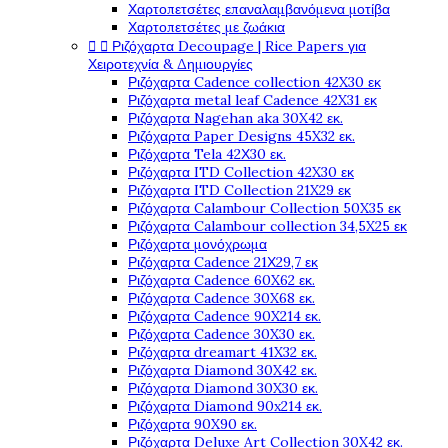
Χαρτοπετσέτες επαναλαμβανόμενα μοτίβα
Χαρτοπετσέτες με ζωάκια


Ριζόχαρτα Decoupage | Rice Papers για
Χειροτεχνία & Δημιουργίες
Ριζόχαρτα Cadence collection 42X30 εκ
Ριζόχαρτα metal leaf Cadence 42X31 εκ
Ριζόχαρτα Nagehan aka 30X42 εκ.
Ριζόχαρτα Paper Designs 45X32 εκ.
Ριζόχαρτα Tela 42Χ30 εκ.
Ριζόχαρτα ITD Collection 42X30 εκ
Ριζόχαρτα ITD Collection 21X29 εκ
Ριζόχαρτα Calambour Collection 50X35 εκ
Ριζόχαρτα Calambour collection 34,5X25 εκ
Ριζόχαρτα μονόχρωμα
Ριζόχαρτα Cadence 21Χ29,7 εκ
Ριζόχαρτα Cadence 60X62 εκ.
Ριζόχαρτα Cadence 30X68 εκ.
Ριζόχαρτα Cadence 90X214 εκ.
Ριζόχαρτα Cadence 30X30 εκ.
Ριζόχαρτα dreamart 41X32 εκ.
Ριζόχαρτα Diamond 30X42 εκ.
Ριζόχαρτα Diamond 30X30 εκ.
Ριζόχαρτα Diamond 90x214 εκ.
Ριζόχαρτα 90X90 εκ.
Ριζόχαρτα Deluxe Art Collection 30X42 εκ.