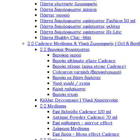
Πάστα γλυπτικής ζωγραφικής
Πάστα διαμόρφωσης mixion
Πάστες χιονιού
Πάστα διαμόρφωσης υφάσματος Fashion 50 ml
Πάστα διαμόρφωσης υφάσματος γκλίτερ
Πάστα διαμόρφωσης υφάσματος Hi-Lite
Πάστα Shabby Chic -Μάτ


Cadence Mediums & Υλικά Ζωγραφικής | Gel & Βοη


Βερνίκια Φινιρίσματος
Βερνίκια νερού
Βερνίκι ultimate glaze Cadence
Βερνίκι πέτρας (aqua stone Cadence)
Colouron varnish (Βερνικόχρωμα)
Βερνίκι με βάση διαλύτες
Υγρό γυαλί / resin
Κεριά παλαίωσης
Βερνίκι σπρέι
Κόλλες Decoupage | Υλικά Χειροτεχνίας


Mediums
Εφέ βελούδο Cadence 120 ml
Antique Powder Cadence 70 ml
Εφέ καθρέφτη - mirror effect
Διάφορα Mediums
Εφέ βρύα - Moss effect Cadence