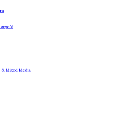
ra
 νερού)
e & Mixed Media