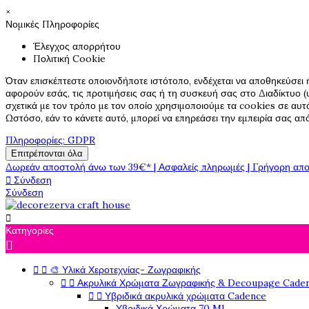
×
Νομικές Πληροφορίες
Έλεγχος απορρήτου
Πολιτική Cookie
Όταν επισκέπτεστε οποιονδήποτε ιστότοπο, ενδέχεται να αποθηκεύσει 
αφορούν εσάς, τις προτιμήσεις σας ή τη συσκευή σας στο Διαδίκτυο (υ
σχετικά με τον τρόπο με τον οποίο χρησιμοποιούμε τα cookies σε αυτ
Ωστόσο, εάν το κάνετε αυτό, μπορεί να επηρεάσει την εμπειρία σας α
Πληροφορίες: GDPR
Επιτρέπονται όλα
Δωρεάν αποστολή άνω των 39€* | Ασφαλείς πληρωμές | Γρήγορη απο

Σύνδεση
Σύνδεση

Κατηγορίες



🎨 Υλικά Χεροτεχνίας- Ζωγραφικής


Ακρυλικά Χρώματα Ζωγραφικής & Decoupage Cade


Υβριδικά ακρυλικά χρώματα Cadence
Υβριδικά Χρώματα 70 Ml