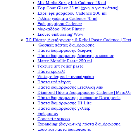
Mix Media Spray Ink Cadence 25 ml
Top Coat Glaze 25 ml (χρώμα για σκιάσεις)
Σπρέι εφέ μαρμάρου Cadence 200 ml
Γκλίτερ χρώματα Cadence 70 ml
Εφέ μαρμάρου Cadence
Μαρκαδόροι Pilot Pintor
Σκόνες embossing Wow


Πάστες Διαμόρφωσης & Relief Paste Cadence | Tex
Κλασικές πάστες διαμόρφωσης
Πάστα διαμόρφωσης διάφανη
Πάστα διαμόρφωσης διάφανη με κόκκους
Matte Metallic Paste 250 ml
Texture art relief paste
Πάστα κρακελέ
Vintage legend - αντικέ γκέσο
Πάστα εφέ πέτρας
Πάστα διαμόρφωσης μεταλλική λεία
Diamond Πάστα Διαμόρφωσης Cadence | Μεταλλικ
Πάστα διαμόρφωσης με κόκκους Dora perla
Πάστα διαμόρφωσης Hi-Lite
Πάστα διαμόρφωσης γκλίτερ
Εφέ μπετόν
Concrete stucco
Expanding (διογκωτική) πάστα διαμόρφωσης
Ελαστική πάστα διαμόφωσης