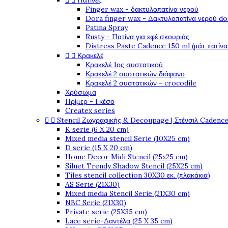


Πατίνες
Finger wax - δακτυλοπατίνα νερού
Dora finger wax - Δακτυλοπατίνα νερού do
Patina Spray
Rusty - Πατίνα για εφέ σκουριάς
Distress Paste Cadence 150 ml (μάτ πατίνα


Κρακελέ
Κρακελέ 1ος συστατικού
Κρακελέ 2 συστατικών διάφανο
Κρακελέ 2 συστατικών - crocodile
Χρύσωμα
Πρίμερ - Γκέσο
Createx series


Stencil Ζωγραφικής & Decoupage | Στένσιλ Cadenc
K serie (6 X 20 cm)
Mixed media stencil Serie (10X25 cm)
D serie (15 X 20 cm)
Home Decor Midi Stencil (25x25 cm)
Siluet Trendy Shadow Stencil (25X25 cm)
Tiles stencil collection 30X30 εκ. (πλακάκια)
AS Serie (21X30)
Mixed media Stencil Serie (21X30 cm)
NBC Serie (21X30)
Private serie (25X35 cm)
Lace serie-Δαντέλα (25 X 35 cm)