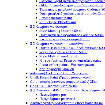
Extreme Light μεταλλικά χρώματα Cadence
Gilding μεταλλικά χρώματα Cadence 70 ml
Twin magic μεταλλικά χρώματα Cadence 50
Dora μεταλλικά χρώματα κερί-σαπούνι Cad
Prisma metallic paint
Reflectique Effect Paint


Χρώματα για ύφασμα
Style Matt υφάσματος 59 ml
Dora μεταλλικά υφάσματος Cadence 50 ml
Fashion spray για ύφασμα 100 ml


Χρώματα για γυαλί - πορσελάνη
Dora Glass Metallic & Porcelain Paint 50 
Very Chalky Glass Decor 59 ml
Style Matt Enamel 59 ml
Mirror festival Transparent glass paint
Frost effect paint - Εφέ παγωμένου
Κρέμα χάραξης γυαλιού
Antiquing Cadence 70 ml - Υγρή κάσια
Chalk Board Paint (Χρώμα μαυροπίνακα)
Color pearls (σταγόνες μαργαριταριών) 25ml
Dora 3D - Περιγράμματα 25 ml


Dimensional Paint Cadence- Περιγράμματα 5
Περιγράμματα μάτ
Περιγράμματα μεταλλικά
Διάφανο γκλίτερ holographic effect paint 90 ml