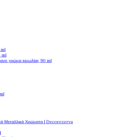
 ml
 ml
φανο χρώμα κιμωλίας 90 ml
 ml
κά Μεταλλικά Χρώματα | Decorezerva
l