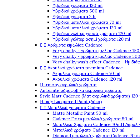
Υβριδικά χρώματα 120 ml
Υβριδικά χρώματα 500 ml
Υβριδικά χρώματα 2 lt
Υβριδικά μεταλλικά χρώματα 70 ml
Υβριδικά μεταλλικά χρώματα 120 ml
Υβριδικά γκλίτερ χρυσό χρώματα 120 ml
Υβριδικά γκλίτερ ασημί χρώματα 120 ml


Χρώματα κιμωλίας Cadence
Very chalky - χρώμα κιμωλίας Cadence 150
Very chalky - χρώμα κιμωλίας Cadence 500
Very chalky wash effect Cadence - Ημιδιά


Ακρυλικά χρώματα premium Cadence
Ακρυλικά χρώματα Cadence 70 ml
Ακρυλικά χρώματα Cadence 120 ml
Harmony ακρυλικά χρώματα
Ambiante υδροφοβικά ακρυλικά χρώματα
Style Matt Cadence (Ματ ακρυλικά χρώματα) 120
Handy Lacquered Paint (Λάκα)


Μεταλλικά χρώματα Cadence
Matte Metallic Paint 50 ml
Cadence Dora μεταλλικά χρώματα 50 ml
Μεταλλικά Χρώματα Cadence 70ml | Ακρυλι
Μεταλλικά χρώματα Cadence 120 ml
Diamond μεταλλικά χρώματα Cadence 70 m