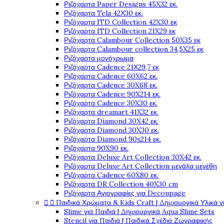
Ριζόχαρτα Paper Designs 45X32 εκ.
Ριζόχαρτα Tela 42Χ30 εκ.
Ριζόχαρτα ITD Collection 42X30 εκ
Ριζόχαρτα ITD Collection 21X29 εκ
Ριζόχαρτα Calambour Collection 50X35 εκ
Ριζόχαρτα Calambour collection 34,5X25 εκ
Ριζόχαρτα μονόχρωμα
Ριζόχαρτα Cadence 21Χ29,7 εκ
Ριζόχαρτα Cadence 60X62 εκ.
Ριζόχαρτα Cadence 30X68 εκ.
Ριζόχαρτα Cadence 90X214 εκ.
Ριζόχαρτα Cadence 30X30 εκ.
Ριζόχαρτα dreamart 41X32 εκ.
Ριζόχαρτα Diamond 30X42 εκ.
Ριζόχαρτα Diamond 30X30 εκ.
Ριζόχαρτα Diamond 90x214 εκ.
Ριζόχαρτα 90X90 εκ.
Ριζόχαρτα Deluxe Art Collection 30X42 εκ.
Ριζόχαρτα Deluxe Art Collection μεγάλα μεγέθη
Ριζόχαρτα Cadence 60X80 εκ.
Ριζόχαρτα DR Collection 40X30 cm
Ριζόχαρτα Αγιογραφίες για Decoupage


Παιδικά Χρώματα & Kids Craft | Δημιουργικά Υλικά γ
Slime για Παιδιά | Δημιουργικά Aqua Slime Sets
Stencil για Παιδιά | Παιδικά Σχέδια Ζωγραφικής