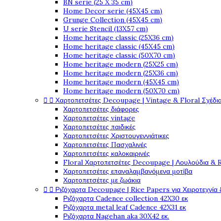
BN serie (25 X 35 cm)
Home Decor serie (45X45 cm)
Grunge Collection (45X45 cm)
U serie Stencil (13X57 cm)
Home heritage classic (25X36 cm)
Home heritage classic (45X45 cm)
Home heritage classic (50X70 cm)
Home heritage modern (25X25 cm)
Home heritage modern (25X36 cm)
Home heritage modern (45X45 cm)
Home heritage modern (50X70 cm)


Χαρτοπετσέτες Decoupage | Vintage & Floral Σχέδια
Χαρτοπετσέτες διάφορες
Χαρτοπετσέτες vintage
Χαρτοπετσέτες παιδικές
Χαρτοπετσέτες Χριστουγεννιάτικες
Χαρτοπετσέτες Πασχαλινές
Χαρτοπετσέτες καλοκαιρινές
Floral Χαρτοπετσέτες Decoupage | Λουλούδια & 
Χαρτοπετσέτες επαναλαμβανόμενα μοτίβα
Χαρτοπετσέτες με ζωάκια


Ριζόχαρτα Decoupage | Rice Papers για Χειροτεχνία 
Ριζόχαρτα Cadence collection 42X30 εκ
Ριζόχαρτα metal leaf Cadence 42X31 εκ
Ριζόχαρτα Nagehan aka 30X42 εκ.