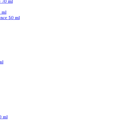
 70 ml
 ml
ence 50 ml
ml
0 ml