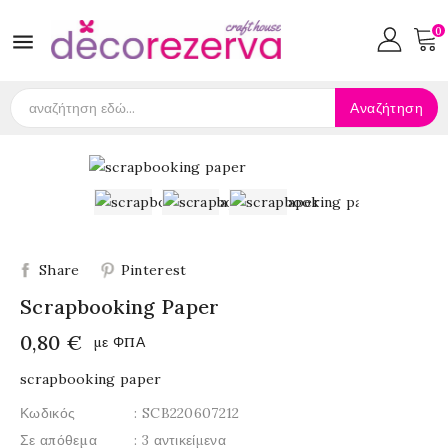
0

Αναζήτηση
Share
Pinterest
Scrapbooking Paper
0,80 €
με ΦΠΑ
scrapbooking paper
Κωδικός
: SCB220607212
Σε απόθεμα
: 3 αντικείμενα