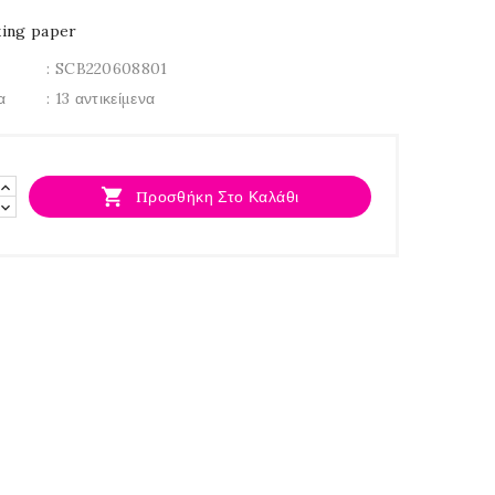
ing paper
: SCB220608801
α
: 13 αντικείμενα

Προσθήκη Στο Καλάθι