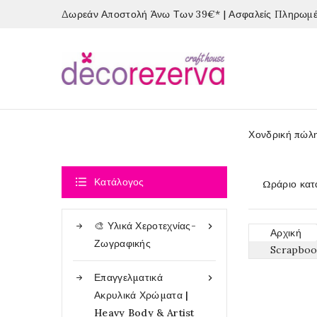
Δωρεάν Αποστολή Άνω Των 39€* | Ασφαλείς Πληρωμές
Χονδρική πώλ

Κατάλογος
Ωράριο κατ
🎨 Υλικά Χεροτεχνίας-

Αρχική
Ζωγραφικής
Scrapboo
Επαγγελματικά

Ακρυλικά Χρώματα |
Heavy Body & Artist