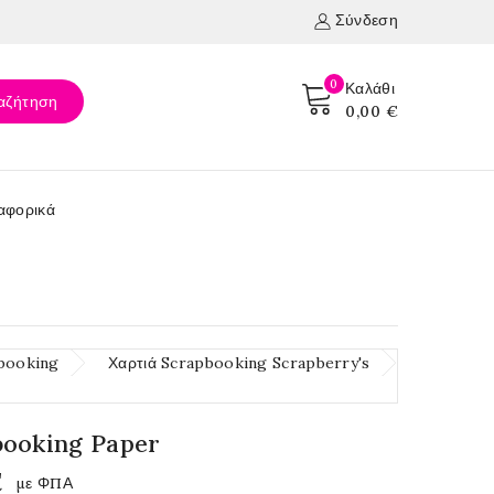
Σύνδεση
0
Καλάθι
αζήτηση
0,00 €
αφορικά
booking
Χαρτιά Scrapbooking Scrapberry's
booking Paper
€
με ΦΠΑ