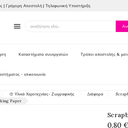
 | Γρήγορη Αποστολή | Τηλεφωνική Υποστήριξη

Αν
ηση
Καταστήματα συνεργατών
Τρόποι αποστολής & μετ
αστήματος - επικοινωνία
🎨 Υλικά Χεροτεχνίας- Ζωγραφικής
Διάφορα
Scrap
king Paper
Scrap
0,80 