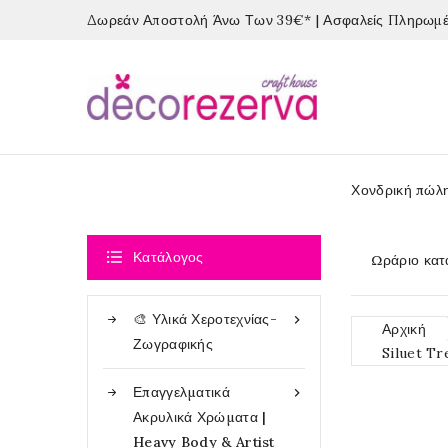
Δωρεάν Αποστολή Άνω Των 39€* | Ασφαλείς Πληρωμές
Χονδρική πώλ

Κατάλογος
Ωράριο κατ
🎨 Υλικά Χεροτεχνίας-

Αρχική
Ζωγραφικής
Siluet Tr
Επαγγελματικά

Ακρυλικά Χρώματα |
Heavy Body & Artist