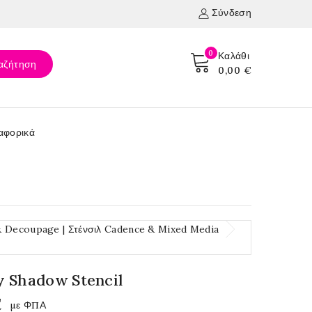
Σύνδεση
0
Καλάθι
αζήτηση
0,00 €
αφορικά
& Decoupage | Στένσιλ Cadence & Mixed Media
 Shadow Stencil
€
με ΦΠΑ