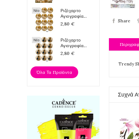
Ριζόχαρτο
Νέο
Αγιογραφία...
Share
2,80 €
Ριζόχαρτο
Νέο
Περιγρα
Αγιογραφία...
2,80 €
Trendy S
Όλα Τα Προϊόντα
Συχνά Α