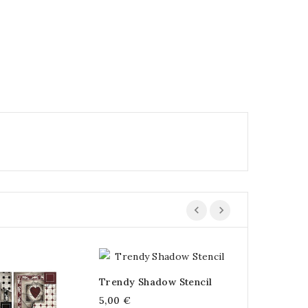
Trendy Shadow Stencil
Ξύλινο Ρολό
5,00 €
10,90 €