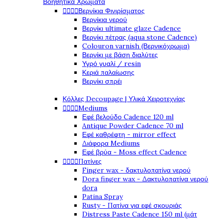
Βοηθητικά Χρώματα




Βερνίκια Φινιρίσματος
Βερνίκια νερού
Βερνίκι ultimate glaze Cadence
Βερνίκι πέτρας (aqua stone Cadence)
Colouron varnish (Βερνικόχρωμα)
Βερνίκι με βάση διαλύτες
Υγρό γυαλί / resin
Κεριά παλαίωσης
Βερνίκι σπρέι
Κόλλες Decoupage | Υλικά Χειροτεχνίας




Mediums
Εφέ βελούδο Cadence 120 ml
Antique Powder Cadence 70 ml
Εφέ καθρέφτη - mirror effect
Διάφορα Mediums
Εφέ βρύα - Moss effect Cadence




Πατίνες
Finger wax - δακτυλοπατίνα νερού
Dora finger wax - Δακτυλοπατίνα νερού
dora
Patina Spray
Rusty - Πατίνα για εφέ σκουριάς
Distress Paste Cadence 150 ml (μάτ