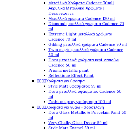
Μεταλλικά Χρώματα Cadence 70ml |
Ακρυλικά Μεταλλικά Χρώματα |
Decorezerva
Μεταλλικά χρώματα Cadence 120 ml
Diamond μεταλλικά χρώματα Cadence 70
ml
Extreme Light μεταλλικά χρώματα
Cadence 70 ml
Gilding μεταλλικά χρώματα Cadence 70 ml
Twin magic μεταλλικά χρώματα Cadence
50 ml
Dora μεταλλικά χρώματα κερί-σαπούνι
Cadence 50 ml
Prisma metallic paint
Reflectique Effect Paint




Χρώματα για ύφασμα
Style Matt υφάσματος 59 ml
Dora μεταλλικά υφάσματος Cadence 50
ml
Fashion spray για ύφασμα 100 ml




Χρώματα για γυαλί - πορσελάνη
Dora Glass Metallic & Porcelain Paint 50
ml
Very Chalky Glass Decor 59 ml
Style Matt Enamel 59 ml