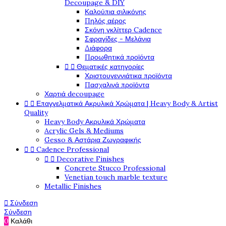
Decoupage & DIY
Καλούπια σιλικόνης
Πηλός αέρος
Σκόνη γκλίττερ Cadence
Σφραγίδες - Μελάνια
Διάφορα
Προωθητικά προϊόντα


Θεματικές κατηγορίες
Χριστουγεννιάτικα προϊόντα
Πασχαλινά προϊόντα
Χαρτιά decoupage


Επαγγελματικά Ακρυλικά Χρώματα | Heavy Body & Artist
Quality
Heavy Body Ακρυλικά Χρώματα
Acrylic Gels & Mediums
Gesso & Αστάρια Ζωγραφικής


Cadence Professional


Decorative Finishes
Concrete Stucco Professional
Venetian touch marble texture
Metallic Finishes

Σύνδεση
Σύνδεση
0
Καλάθι