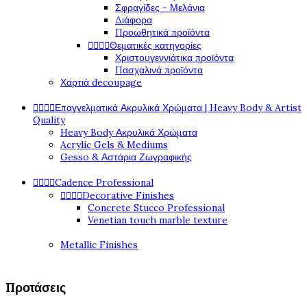
Σφραγίδες - Μελάνια
Διάφορα
Προωθητικά προϊόντα




Θεματικές κατηγορίες
Χριστουγεννιάτικα προϊόντα
Πασχαλινά προϊόντα
Χαρτιά decoupage




Επαγγελματικά Ακρυλικά Χρώματα | Heavy Body & Artist
Quality
Heavy Body Ακρυλικά Χρώματα
Acrylic Gels & Mediums
Gesso & Αστάρια Ζωγραφικής




Cadence Professional




Decorative Finishes
Concrete Stucco Professional
Venetian touch marble texture
Metallic Finishes
Προτάσεις