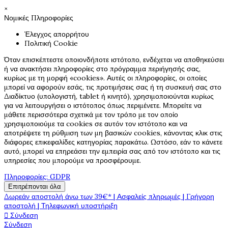
×
Νομικές Πληροφορίες
Έλεγχος απορρήτου
Πολιτική Cookie
Όταν επισκέπτεστε οποιονδήποτε ιστότοπο, ενδέχεται να αποθηκεύσει
ή να ανακτήσει πληροφορίες στο πρόγραμμα περιήγησής σας,
κυρίως με τη μορφή «cookies». Αυτές οι πληροφορίες, οι οποίες
μπορεί να αφορούν εσάς, τις προτιμήσεις σας ή τη συσκευή σας στο
Διαδίκτυο (υπολογιστή, tablet ή κινητό), χρησιμοποιούνται κυρίως
για να λειτουργήσει ο ιστότοπος όπως περιμένετε. Μπορείτε να
μάθετε περισσότερα σχετικά με τον τρόπο με τον οποίο
χρησιμοποιούμε τα cookies σε αυτόν τον ιστότοπο και να
αποτρέψετε τη ρύθμιση των μη βασικών cookies, κάνοντας κλικ στις
διάφορες επικεφαλίδες κατηγορίας παρακάτω. Ωστόσο, εάν το κάνετε
αυτό, μπορεί να επηρεάσει την εμπειρία σας από τον ιστότοπο και τις
υπηρεσίες που μπορούμε να προσφέρουμε.
Πληροφορίες: GDPR
Επιτρέπονται όλα
Δωρεάν αποστολή άνω των 39€* | Ασφαλείς πληρωμές | Γρήγορη
αποστολή | Τηλεφωνική υποστήριξη

Σύνδεση
Σύνδεση