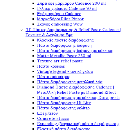
Σπρέι εφέ μαρμάρου Cadence 200 ml
Γκλίτερ χρώματα Cadence 70 ml
Εφέ μαρμάρου Cadence
Μαρκαδόροι Pilot Pintor
Σκόνες embossing Wow


Πάστες Διαμόρφωσης & Relief Paste Cadence |
Texture & Ανάγλυφα Εφέ
Κλασικές πάστες διαμόρφωσης
Πάστα διαμόρφωσης διάφανη
Πάστα διαμόρφωσης διάφανη με κόκκους
Matte Metallic Paste 250 ml
Texture art relief paste
Πάστα κρακελέ
Vintage legend - αντικέ γκέσο
Πάστα εφέ πέτρας
Πάστα διαμόρφωσης μεταλλική λεία
Diamond Πάστα Διαμόρφωσης Cadence |
Μεταλλική Relief Paste με Diamond Effect
Πάστα διαμόρφωσης με κόκκους Dora perla
Πάστα διαμόρφωσης Hi-Lite
Πάστα διαμόρφωσης γκλίτερ
Εφέ μπετόν
Concrete stucco
Expanding (διογκωτική) πάστα διαμόρφωσης
Ελαστική πάστα διαμόφωσης