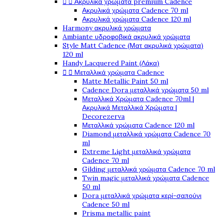


Ακρυλικά χρώματα premium Cadence
Ακρυλικά χρώματα Cadence 70 ml
Ακρυλικά χρώματα Cadence 120 ml
Harmony ακρυλικά χρώματα
Ambiante υδροφοβικά ακρυλικά χρώματα
Style Matt Cadence (Ματ ακρυλικά χρώματα)
120 ml
Handy Lacquered Paint (Λάκα)


Μεταλλικά χρώματα Cadence
Matte Metallic Paint 50 ml
Cadence Dora μεταλλικά χρώματα 50 ml
Μεταλλικά Χρώματα Cadence 70ml |
Ακρυλικά Μεταλλικά Χρώματα |
Decorezerva
Μεταλλικά χρώματα Cadence 120 ml
Diamond μεταλλικά χρώματα Cadence 70
ml
Extreme Light μεταλλικά χρώματα
Cadence 70 ml
Gilding μεταλλικά χρώματα Cadence 70 ml
Twin magic μεταλλικά χρώματα Cadence
50 ml
Dora μεταλλικά χρώματα κερί-σαπούνι
Cadence 50 ml
Prisma metallic paint