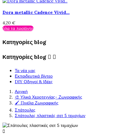
Dora metallic Cadence Vivid...
4,20 €
όλα τα προϊόντα
Κατηγορίες blog
Κατηγορίες blog


Τα νέα μας
Εκπαιδευτικά βίντεο
DIY Οδηγοί & Ιδέες
Αρχική
🎨 Υλικά Χεροτεχνίας- Ζωγραφικής
🖌️ Πινέλα Ζωγραφικής
Σπάτουλες
Σπάτουλες πλαστικές σετ 5 τεμαχίων
