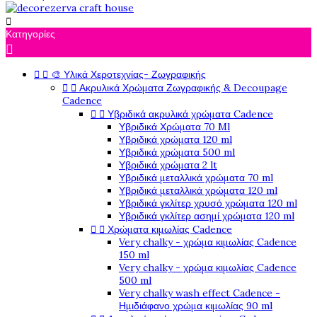

Κατηγορίες



🎨 Υλικά Χεροτεχνίας- Ζωγραφικής


Ακρυλικά Χρώματα Ζωγραφικής & Decoupage
Cadence


Υβριδικά ακρυλικά χρώματα Cadence
Υβριδικά Χρώματα 70 Ml
Υβριδικά χρώματα 120 ml
Υβριδικά χρώματα 500 ml
Υβριδικά χρώματα 2 lt
Υβριδικά μεταλλικά χρώματα 70 ml
Υβριδικά μεταλλικά χρώματα 120 ml
Υβριδικά γκλίτερ χρυσό χρώματα 120 ml
Υβριδικά γκλίτερ ασημί χρώματα 120 ml


Χρώματα κιμωλίας Cadence
Very chalky - χρώμα κιμωλίας Cadence
150 ml
Very chalky - χρώμα κιμωλίας Cadence
500 ml
Very chalky wash effect Cadence -
Ημιδιάφανο χρώμα κιμωλίας 90 ml