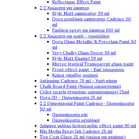
Reflectique Effect Paint


Χρώματα για ύφασμα
Style Matt υφάσματος 59 ml
Dora μεταλλικά υφάσματος Cadence 50
ml
Fashion spray για ύφασμα 100 ml


Χρώματα για γυαλί - πορσελάνη
Dora Glass Metallic & Porcelain Paint 50
ml
Very Chalky Glass Decor 59 ml
Style Matt Enamel 59 ml
Mirror festival Transparent glass paint
Frost effect paint - Εφέ παγωμένου
Κρέμα χάραξης γυαλιού
Antiquing Cadence 70 ml - Υγρή κάσια
Chalk Board Paint (Χρώμα μαυροπίνακα)
Color pearls (σταγόνες μαργαριταριών) 25ml
Dora 3D - Περιγράμματα 25 ml


Dimensional Paint Cadence- Περιγράμματα
50 ml
Περιγράμματα μάτ
Περιγράμματα μεταλλικά
Διάφανο γκλίτερ holographic effect paint 90 ml
Mix Media Spray Ink Cadence 25 ml
Top Coat Glaze 25 ml (χρώμα για σκιάσεις)