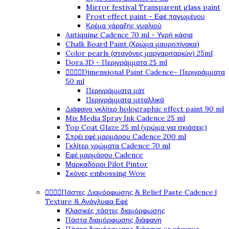
Mirror festival Transparent glass paint
Frost effect paint - Εφέ παγωμένου
Κρέμα χάραξης γυαλιού
Antiquing Cadence 70 ml - Υγρή κάσια
Chalk Board Paint (Χρώμα μαυροπίνακα)
Color pearls (σταγόνες μαργαριταριών) 25ml
Dora 3D - Περιγράμματα 25 ml




Dimensional Paint Cadence- Περιγράμματα
50 ml
Περιγράμματα μάτ
Περιγράμματα μεταλλικά
Διάφανο γκλίτερ holographic effect paint 90 ml
Mix Media Spray Ink Cadence 25 ml
Top Coat Glaze 25 ml (χρώμα για σκιάσεις)
Σπρέι εφέ μαρμάρου Cadence 200 ml
Γκλίτερ χρώματα Cadence 70 ml
Εφέ μαρμάρου Cadence
Μαρκαδόροι Pilot Pintor
Σκόνες embossing Wow




Πάστες Διαμόρφωσης & Relief Paste Cadence |
Texture & Ανάγλυφα Εφέ
Κλασικές πάστες διαμόρφωσης
Πάστα διαμόρφωσης διάφανη