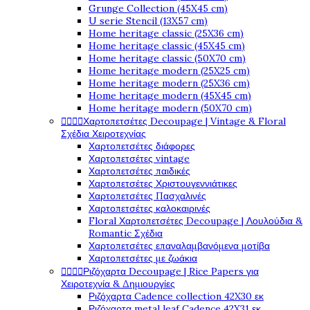
Grunge Collection (45X45 cm)
U serie Stencil (13X57 cm)
Home heritage classic (25X36 cm)
Home heritage classic (45X45 cm)
Home heritage classic (50X70 cm)
Home heritage modern (25X25 cm)
Home heritage modern (25X36 cm)
Home heritage modern (45X45 cm)
Home heritage modern (50X70 cm)




Χαρτοπετσέτες Decoupage | Vintage & Floral
Σχέδια Χειροτεχνίας
Χαρτοπετσέτες διάφορες
Χαρτοπετσέτες vintage
Χαρτοπετσέτες παιδικές
Χαρτοπετσέτες Χριστουγεννιάτικες
Χαρτοπετσέτες Πασχαλινές
Χαρτοπετσέτες καλοκαιρινές
Floral Χαρτοπετσέτες Decoupage | Λουλούδια &
Romantic Σχέδια
Χαρτοπετσέτες επαναλαμβανόμενα μοτίβα
Χαρτοπετσέτες με ζωάκια




Ριζόχαρτα Decoupage | Rice Papers για
Χειροτεχνία & Δημιουργίες
Ριζόχαρτα Cadence collection 42X30 εκ
Ριζόχαρτα metal leaf Cadence 42X31 εκ