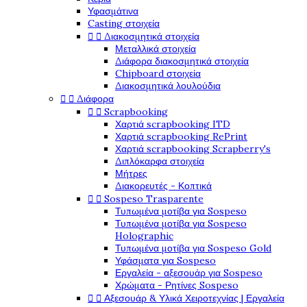
Υφασμάτινα
Casting στοιχεία


Διακοσμητικά στοιχεία
Μεταλλικά στοιχεία
Διάφορα διακοσμητικά στοιχεία
Chipboard στοιχεία
Διακοσμητικά λουλούδια


Διάφορα


Scrapbooking
Χαρτιά scrapbooking ITD
Χαρτιά scrapbooking RePrint
Χαρτιά scrapbooking Scrapberry's
Διπλόκαρφα στοιχεία
Μήτρες
Διακορευτές - Κοπτικά


Sospeso Trasparente
Τυπωμένα μοτίβα για Sospeso
Τυπωμένα μοτίβα για Sospeso
Holographic
Τυπωμένα μοτίβα για Sospeso Gold
Υφάσματα για Sospeso
Εργαλεία - αξεσουάρ για Sospeso
Χρώματα - Ρητίνες Sospeso


Αξεσουάρ & Υλικά Χειροτεχνίας | Εργαλεία