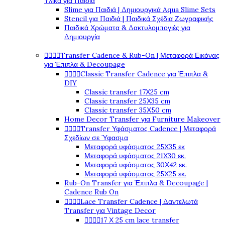
Υλικά για Παιδιά
Slime για Παιδιά | Δημιουργικά Aqua Slime Sets
Stencil για Παιδιά | Παιδικά Σχέδια Ζωγραφικής
Παιδικά Χρώματα & Δακτυλομπογιές για
Δημιουργία




Transfer Cadence & Rub-On | Μεταφορά Εικόνας
για Έπιπλα & Decoupage




Classic Transfer Cadence για Έπιπλα &
DIY
Classic transfer 17Χ25 cm
Classic transfer 25Χ35 cm
Classic transfer 35Χ50 cm
Home Decor Transfer για Furniture Makeover




Transfer Υφάσματος Cadence | Μεταφορά
Σχεδίων σε Ύφασμα
Μεταφορά υφάσματος 25Χ35 εκ
Μεταφορά υφάσματος 21Χ30 εκ.
Μεταφορά υφάσματος 30Χ42 εκ.
Μεταφορά υφάσματος 25Χ25 εκ.
Rub-On Transfer για Έπιπλα & Decoupage |
Cadence Rub On




Lace Transfer Cadence | Δαντελωτά
Transfer για Vintage Decor




17 Χ 25 cm lace transfer