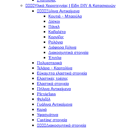
Σπάτουλες




Υλικά Χειροτεχνίας | Είδη DIY & Κατασκευών




Ξύλινα Αντικείμενα
Κουτιά - Μπαούλα
Δίσκοι
Πάνελ
Καβαλέτα
Κορνίζες
Ρολόγια
Διάφορα ξύλινα
Διακοσμητικά στοιχεία
Έπιπλα
Πολυεστερικά
Τελάρα - Καρτολίνα
Εύκαμπτα ελαστικά στοιχεία
Ελαστικές τρέσες
Ελαστικά στοιχεία
Πήλινα Αντικείμενα
Plexiglass
Φελιζόλ
Γυάλινα Αντικείμενα
Κεριά
Υφασμάτινα
Casting στοιχεία




Διακοσμητικά στοιχεία