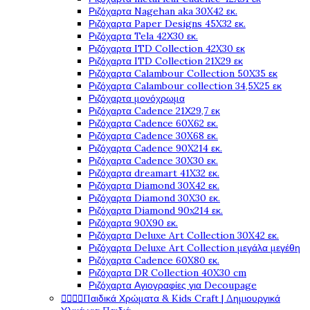
Ριζόχαρτα Nagehan aka 30X42 εκ.
Ριζόχαρτα Paper Designs 45X32 εκ.
Ριζόχαρτα Tela 42Χ30 εκ.
Ριζόχαρτα ITD Collection 42X30 εκ
Ριζόχαρτα ITD Collection 21X29 εκ
Ριζόχαρτα Calambour Collection 50X35 εκ
Ριζόχαρτα Calambour collection 34,5X25 εκ
Ριζόχαρτα μονόχρωμα
Ριζόχαρτα Cadence 21Χ29,7 εκ
Ριζόχαρτα Cadence 60X62 εκ.
Ριζόχαρτα Cadence 30X68 εκ.
Ριζόχαρτα Cadence 90X214 εκ.
Ριζόχαρτα Cadence 30X30 εκ.
Ριζόχαρτα dreamart 41X32 εκ.
Ριζόχαρτα Diamond 30X42 εκ.
Ριζόχαρτα Diamond 30X30 εκ.
Ριζόχαρτα Diamond 90x214 εκ.
Ριζόχαρτα 90X90 εκ.
Ριζόχαρτα Deluxe Art Collection 30X42 εκ.
Ριζόχαρτα Deluxe Art Collection μεγάλα μεγέθη
Ριζόχαρτα Cadence 60X80 εκ.
Ριζόχαρτα DR Collection 40X30 cm
Ριζόχαρτα Αγιογραφίες για Decoupage




Παιδικά Χρώματα & Kids Craft | Δημιουργικά