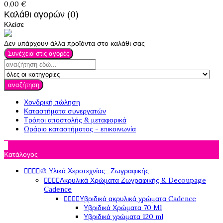
0,00 €
Καλάθι αγορών (0)
Κλείσε
Δεν υπάρχουν άλλα προϊόντα στο καλάθι σας
Συνέχεια στις αγορές
αναζήτηση
Χονδρική πώληση
Καταστήματα συνεργατών
Τρόποι αποστολής & μεταφορικά
Ωράριο καταστήματος - επικοινωνία

Κατάλογος




🎨 Υλικά Χεροτεχνίας- Ζωγραφικής




Ακρυλικά Χρώματα Ζωγραφικής & Decoupage
Cadence




Υβριδικά ακρυλικά χρώματα Cadence
Υβριδικά Χρώματα 70 Ml
Υβριδικά χρώματα 120 ml