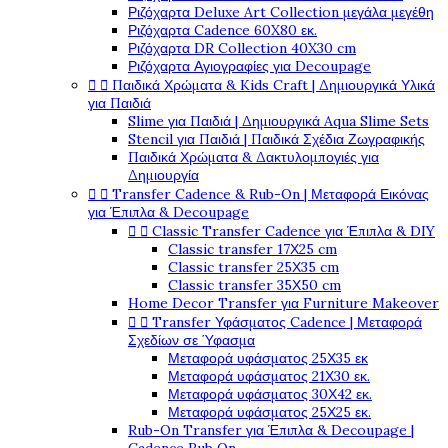
Ριζόχαρτα Deluxe Art Collection μεγάλα μεγέθη
Ριζόχαρτα Cadence 60X80 εκ.
Ριζόχαρτα DR Collection 40X30 cm
Ριζόχαρτα Αγιογραφίες για Decoupage


Παιδικά Χρώματα & Kids Craft | Δημιουργικά Υλικά
για Παιδιά
Slime για Παιδιά | Δημιουργικά Aqua Slime Sets
Stencil για Παιδιά | Παιδικά Σχέδια Ζωγραφικής
Παιδικά Χρώματα & Δακτυλομπογιές για
Δημιουργία


Transfer Cadence & Rub-On | Μεταφορά Εικόνας
για Έπιπλα & Decoupage


Classic Transfer Cadence για Έπιπλα & DIY
Classic transfer 17Χ25 cm
Classic transfer 25Χ35 cm
Classic transfer 35Χ50 cm
Home Decor Transfer για Furniture Makeover


Transfer Υφάσματος Cadence | Μεταφορά
Σχεδίων σε Ύφασμα
Μεταφορά υφάσματος 25Χ35 εκ
Μεταφορά υφάσματος 21Χ30 εκ.
Μεταφορά υφάσματος 30Χ42 εκ.
Μεταφορά υφάσματος 25Χ25 εκ.
Rub-On Transfer για Έπιπλα & Decoupage |