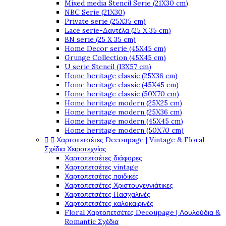
Mixed media Stencil Serie (21X30 cm)
NBC Serie (21X30)
Private serie (25X35 cm)
Lace serie-Δαντέλα (25 X 35 cm)
BN serie (25 X 35 cm)
Home Decor serie (45X45 cm)
Grunge Collection (45X45 cm)
U serie Stencil (13X57 cm)
Home heritage classic (25X36 cm)
Home heritage classic (45X45 cm)
Home heritage classic (50X70 cm)
Home heritage modern (25X25 cm)
Home heritage modern (25X36 cm)
Home heritage modern (45X45 cm)
Home heritage modern (50X70 cm)


Χαρτοπετσέτες Decoupage | Vintage & Floral
Σχέδια Χειροτεχνίας
Χαρτοπετσέτες διάφορες
Χαρτοπετσέτες vintage
Χαρτοπετσέτες παιδικές
Χαρτοπετσέτες Χριστουγεννιάτικες
Χαρτοπετσέτες Πασχαλινές
Χαρτοπετσέτες καλοκαιρινές
Floral Χαρτοπετσέτες Decoupage | Λουλούδια &
Romantic Σχέδια