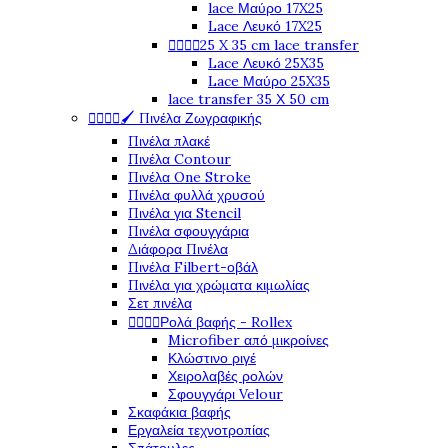
lace Μαύρο 17X25
Lace Λευκό 17X25




25 X 35 cm lace transfer
Lace Λευκό 25X35
Lace Μαύρο 25X35
lace transfer 35 Χ 50 cm




🖌️ Πινέλα Ζωγραφικής
Πινέλα πλακέ
Πινέλα Contour
Πινέλα One Stroke
Πινέλα φυλλά χρυσού
Πινέλα για Stencil
Πινέλα σφουγγάρια
Διάφορα Πινέλα
Πινέλα Filbert-οβάλ
Πινέλα για χρώματα κιμωλίας
Σετ πινέλα




Ρολά βαφής - Rollex
Microfiber από μικροίνες
Κλώστινο ριγέ
Χειρολαβές ρολών
Σφουγγάρι Velour
Σκαφάκια βαφής
Εργαλεία τεχνοτροπίας