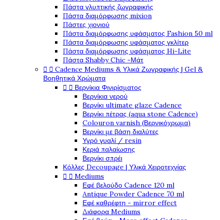
Πάστα γλυπτικής ζωγραφικής
Πάστα διαμόρφωσης mixion
Πάστες χιονιού
Πάστα διαμόρφωσης υφάσματος Fashion 50 ml
Πάστα διαμόρφωσης υφάσματος γκλίτερ
Πάστα διαμόρφωσης υφάσματος Hi-Lite
Πάστα Shabby Chic -Μάτ


Cadence Mediums & Υλικά Ζωγραφικής | Gel &
Βοηθητικά Χρώματα


Βερνίκια Φινιρίσματος
Βερνίκια νερού
Βερνίκι ultimate glaze Cadence
Βερνίκι πέτρας (aqua stone Cadence)
Colouron varnish (Βερνικόχρωμα)
Βερνίκι με βάση διαλύτες
Υγρό γυαλί / resin
Κεριά παλαίωσης
Βερνίκι σπρέι
Κόλλες Decoupage | Υλικά Χειροτεχνίας


Mediums
Εφέ βελούδο Cadence 120 ml
Antique Powder Cadence 70 ml
Εφέ καθρέφτη - mirror effect
Διάφορα Mediums