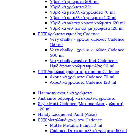
Υβριδικά χρώματα 500 ml
Υβριδικά χρώματα 2 lt
Υβριδικά μεταλλικά χρώματα 70 ml
Υβριδικά μεταλλικά χρώματα 120 ml
Υβριδικά γκλίτερ χρυσό χρώματα 120 ml
Υβριδικά γκλίτερ ασημί χρώματα 120 ml




Χρώματα κιμωλίας Cadence
Very chalky - χρώμα κιμωλίας Cadence
150 ml
Very chalky - χρώμα κιμωλίας Cadence
500 ml
Very chalky wash effect Cadence -
Ημιδιάφανο χρώμα κιμωλίας 90 ml




Ακρυλικά χρώματα premium Cadence
Ακρυλικά χρώματα Cadence 70 ml
Ακρυλικά χρώματα Cadence 120 ml
Harmony ακρυλικά χρώματα
Ambiante υδροφοβικά ακρυλικά χρώματα
Style Matt Cadence (Ματ ακρυλικά χρώματα)
120 ml
Handy Lacquered Paint (Λάκα)




Μεταλλικά χρώματα Cadence
Matte Metallic Paint 50 ml
Cadence Dora μεταλλικά χρώματα 50 ml