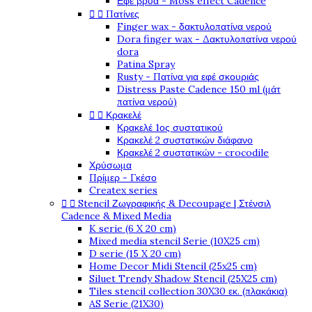
Εφέ βρύα - Moss effect Cadence


Πατίνες
Finger wax - δακτυλοπατίνα νερού
Dora finger wax - Δακτυλοπατίνα νερού
dora
Patina Spray
Rusty - Πατίνα για εφέ σκουριάς
Distress Paste Cadence 150 ml (μάτ
πατίνα νερού)


Κρακελέ
Κρακελέ 1ος συστατικού
Κρακελέ 2 συστατικών διάφανο
Κρακελέ 2 συστατικών - crocodile
Χρύσωμα
Πρίμερ - Γκέσο
Createx series


Stencil Ζωγραφικής & Decoupage | Στένσιλ
Cadence & Mixed Media
K serie (6 X 20 cm)
Mixed media stencil Serie (10X25 cm)
D serie (15 X 20 cm)
Home Decor Midi Stencil (25x25 cm)
Siluet Trendy Shadow Stencil (25X25 cm)
Tiles stencil collection 30X30 εκ. (πλακάκια)
AS Serie (21X30)