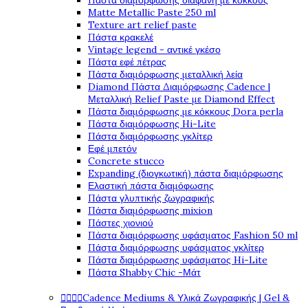
Πάστα διαμόρφωσης διάφανη με κόκκους
Matte Metallic Paste 250 ml
Texture art relief paste
Πάστα κρακελέ
Vintage legend - αντικέ γκέσο
Πάστα εφέ πέτρας
Πάστα διαμόρφωσης μεταλλική λεία
Diamond Πάστα Διαμόρφωσης Cadence |
Μεταλλική Relief Paste με Diamond Effect
Πάστα διαμόρφωσης με κόκκους Dora perla
Πάστα διαμόρφωσης Hi-Lite
Πάστα διαμόρφωσης γκλίτερ
Εφέ μπετόν
Concrete stucco
Expanding (διογκωτική) πάστα διαμόρφωσης
Ελαστική πάστα διαμόφωσης
Πάστα γλυπτικής ζωγραφικής
Πάστα διαμόρφωσης mixion
Πάστες χιονιού
Πάστα διαμόρφωσης υφάσματος Fashion 50 ml
Πάστα διαμόρφωσης υφάσματος γκλίτερ
Πάστα διαμόρφωσης υφάσματος Hi-Lite
Πάστα Shabby Chic -Μάτ




Cadence Mediums & Υλικά Ζωγραφικής | Gel &