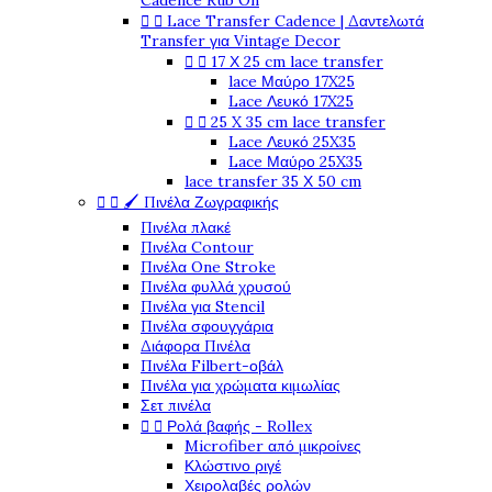
Cadence Rub On


Lace Transfer Cadence | Δαντελωτά
Transfer για Vintage Decor


17 Χ 25 cm lace transfer
lace Μαύρο 17X25
Lace Λευκό 17X25


25 X 35 cm lace transfer
Lace Λευκό 25X35
Lace Μαύρο 25X35
lace transfer 35 Χ 50 cm


🖌️ Πινέλα Ζωγραφικής
Πινέλα πλακέ
Πινέλα Contour
Πινέλα One Stroke
Πινέλα φυλλά χρυσού
Πινέλα για Stencil
Πινέλα σφουγγάρια
Διάφορα Πινέλα
Πινέλα Filbert-οβάλ
Πινέλα για χρώματα κιμωλίας
Σετ πινέλα


Ρολά βαφής - Rollex
Microfiber από μικροίνες
Κλώστινο ριγέ
Χειρολαβές ρολών