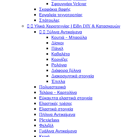
Σφουγγάρι Velour
Σκαφάκια βαφής
Εργαλεία τεχνοτροπίας
Σπάτουλες


Υλικά Χειροτεχνίας | Είδη DIY & Κατασκευών


Ξύλινα Αντικείμενα
Κουτιά - Μπαούλα
Δίσκοι
Πάνελ
Καβαλέτα
Κορνίζες
Ρολόγια
Διάφορα ξύλινα
Διακοσμητικά στοιχεία
Έπιπλα
Πολυεστερικά
Τελάρα - Καρτολίνα
Εύκαμπτα ελαστικά στοιχεία
Ελαστικές τρέσες
Ελαστικά στοιχεία
Πήλινα Αντικείμενα
Plexiglass
Φελιζόλ
Γυάλινα Αντικείμενα
Κεριά