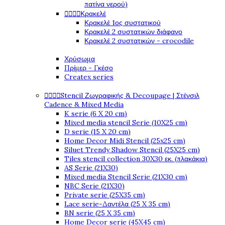
πατίνα νερού)




Κρακελέ
Κρακελέ 1ος συστατικού
Κρακελέ 2 συστατικών διάφανο
Κρακελέ 2 συστατικών - crocodile
Χρύσωμα
Πρίμερ - Γκέσο
Createx series




Stencil Ζωγραφικής & Decoupage | Στένσιλ
Cadence & Mixed Media
K serie (6 X 20 cm)
Mixed media stencil Serie (10X25 cm)
D serie (15 X 20 cm)
Home Decor Midi Stencil (25x25 cm)
Siluet Trendy Shadow Stencil (25X25 cm)
Tiles stencil collection 30X30 εκ. (πλακάκια)
AS Serie (21X30)
Mixed media Stencil Serie (21X30 cm)
NBC Serie (21X30)
Private serie (25X35 cm)
Lace serie-Δαντέλα (25 X 35 cm)
BN serie (25 X 35 cm)
Home Decor serie (45X45 cm)