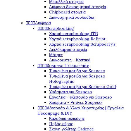
Μεταλλικά στοιχεία
Διάφορα διακοσμητικά στοιχεία
Chipboard στοιχεία
Διακοσμητικά λουλούδια




Διάφορα




Scrapbooking
Χαρτιά scrapbooking ITD
Χαρτιά scrapbooking RePrint
Χαρτιά scrapbooking Scrapberry's
Διπλόκαρφα στοιχεία
Μήτρες
Διακορευτές - Κοπτικά




Sospeso Trasparente
Τυπωμένα μοτίβα για Sospeso
Τυπωμένα μοτίβα για Sospeso
Holographic
Τυπωμένα μοτίβα για Sospeso Gold
Υφάσματα για Sospeso
Εργαλεία - αξεσουάρ για Sospeso
Χρώματα - Ρητίνες Sospeso




Αξεσουάρ & Υλικά Χειροτεχνίας | Εργαλεία
Decoupage & DIY
Καλούπια σιλικόνης
Πηλός αέρος
Σκόνη γκλίττερ Cadence