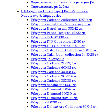
Χαρτοπετσέτες επαναλαμβανόμενα μοτίβα
Χαρτοπετσέτες με ζωάκια


Ριζόχαρτα Decoupage | Rice Papers για
Χειροτεχνία & Δημιουργίες
Ριζόχαρτα Cadence collection 42X30 εκ
Ριζόχαρτα metal leaf Cadence 42X31 εκ
Ριζόχαρτα Nagehan aka 30X42 εκ.
Ριζόχαρτα Paper Designs 45X32 εκ.
Ριζόχαρτα Tela 42Χ30 εκ.
Ριζόχαρτα ITD Collection 42X30 εκ
Ριζόχαρτα ITD Collection 21X29 εκ
Ριζόχαρτα Calambour Collection 50X35 εκ
Ριζόχαρτα Calambour collection 34,5X25 εκ
Ριζόχαρτα μονόχρωμα
Ριζόχαρτα Cadence 21Χ29,7 εκ
Ριζόχαρτα Cadence 60X62 εκ.
Ριζόχαρτα Cadence 30X68 εκ.
Ριζόχαρτα Cadence 90X214 εκ.
Ριζόχαρτα Cadence 30X30 εκ.
Ριζόχαρτα dreamart 41X32 εκ.
Ριζόχαρτα Diamond 30X42 εκ.
Ριζόχαρτα Diamond 30X30 εκ.
Ριζόχαρτα Diamond 90x214 εκ.
Ριζόχαρτα 90X90 εκ.
Ριζόχαρτα Deluxe Art Collection 30X42 εκ.