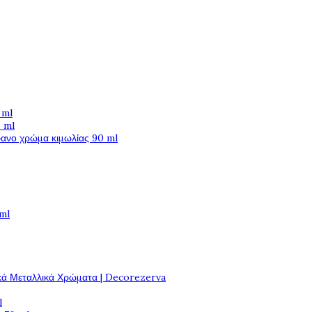
 ml
 ml
φανο χρώμα κιμωλίας 90 ml
 ml
κά Μεταλλικά Χρώματα | Decorezerva
l