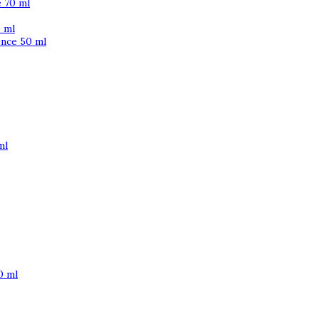
 70 ml
 ml
ence 50 ml
ml
0 ml