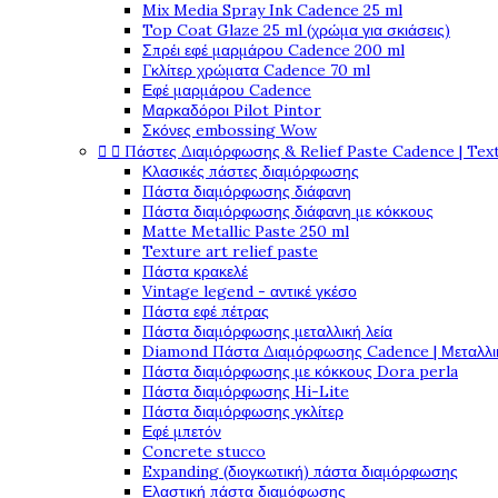
Mix Media Spray Ink Cadence 25 ml
Top Coat Glaze 25 ml (χρώμα για σκιάσεις)
Σπρέι εφέ μαρμάρου Cadence 200 ml
Γκλίτερ χρώματα Cadence 70 ml
Εφέ μαρμάρου Cadence
Μαρκαδόροι Pilot Pintor
Σκόνες embossing Wow


Πάστες Διαμόρφωσης & Relief Paste Cadence | Tex
Κλασικές πάστες διαμόρφωσης
Πάστα διαμόρφωσης διάφανη
Πάστα διαμόρφωσης διάφανη με κόκκους
Matte Metallic Paste 250 ml
Texture art relief paste
Πάστα κρακελέ
Vintage legend - αντικέ γκέσο
Πάστα εφέ πέτρας
Πάστα διαμόρφωσης μεταλλική λεία
Diamond Πάστα Διαμόρφωσης Cadence | Μεταλλικ
Πάστα διαμόρφωσης με κόκκους Dora perla
Πάστα διαμόρφωσης Hi-Lite
Πάστα διαμόρφωσης γκλίτερ
Εφέ μπετόν
Concrete stucco
Expanding (διογκωτική) πάστα διαμόρφωσης
Ελαστική πάστα διαμόφωσης