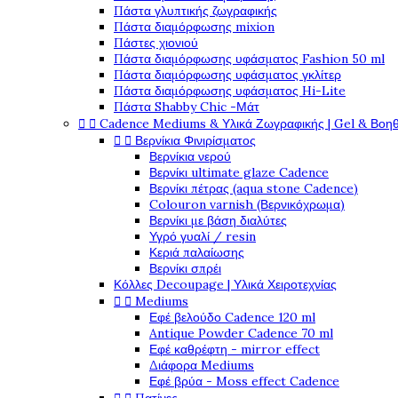
Πάστα γλυπτικής ζωγραφικής
Πάστα διαμόρφωσης mixion
Πάστες χιονιού
Πάστα διαμόρφωσης υφάσματος Fashion 50 ml
Πάστα διαμόρφωσης υφάσματος γκλίτερ
Πάστα διαμόρφωσης υφάσματος Hi-Lite
Πάστα Shabby Chic -Μάτ


Cadence Mediums & Υλικά Ζωγραφικής | Gel & Βοη


Βερνίκια Φινιρίσματος
Βερνίκια νερού
Βερνίκι ultimate glaze Cadence
Βερνίκι πέτρας (aqua stone Cadence)
Colouron varnish (Βερνικόχρωμα)
Βερνίκι με βάση διαλύτες
Υγρό γυαλί / resin
Κεριά παλαίωσης
Βερνίκι σπρέι
Κόλλες Decoupage | Υλικά Χειροτεχνίας


Mediums
Εφέ βελούδο Cadence 120 ml
Antique Powder Cadence 70 ml
Εφέ καθρέφτη - mirror effect
Διάφορα Mediums
Εφέ βρύα - Moss effect Cadence