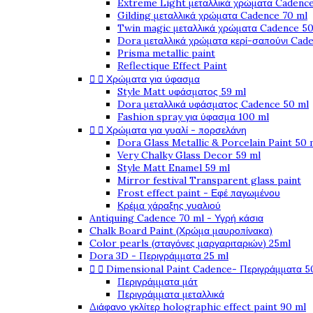
Extreme Light μεταλλικά χρώματα Cadence
Gilding μεταλλικά χρώματα Cadence 70 ml
Twin magic μεταλλικά χρώματα Cadence 50
Dora μεταλλικά χρώματα κερί-σαπούνι Cad
Prisma metallic paint
Reflectique Effect Paint


Χρώματα για ύφασμα
Style Matt υφάσματος 59 ml
Dora μεταλλικά υφάσματος Cadence 50 ml
Fashion spray για ύφασμα 100 ml


Χρώματα για γυαλί - πορσελάνη
Dora Glass Metallic & Porcelain Paint 50 
Very Chalky Glass Decor 59 ml
Style Matt Enamel 59 ml
Mirror festival Transparent glass paint
Frost effect paint - Εφέ παγωμένου
Κρέμα χάραξης γυαλιού
Antiquing Cadence 70 ml - Υγρή κάσια
Chalk Board Paint (Χρώμα μαυροπίνακα)
Color pearls (σταγόνες μαργαριταριών) 25ml
Dora 3D - Περιγράμματα 25 ml


Dimensional Paint Cadence- Περιγράμματα 5
Περιγράμματα μάτ
Περιγράμματα μεταλλικά
Διάφανο γκλίτερ holographic effect paint 90 ml