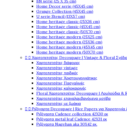
BN serie (25 X 35 cm)
Home Decor serie (45X45 cm)
Grunge Collection (45X45 cm)
U serie Stencil (13X57 cm)
Home heritage classic (25X36 cm)
Home heritage classic (45X45 cm)
Home heritage classic (50X70 cm)
Home heritage modern (25X25 cm)
Home heritage modern (25X36 cm)
Home heritage modern (45X45 cm)
Home heritage modern (50X70 cm)


Χαρτοπετσέτες Decoupage | Vintage & Floral Σχέδια
Χαρτοπετσέτες διάφορες
Χαρτοπετσέτες vintage
Χαρτοπετσέτες παιδικές
Χαρτοπετσέτες Χριστουγεννιάτικες
Χαρτοπετσέτες Πασχαλινές
Χαρτοπετσέτες καλοκαιρινές
Floral Χαρτοπετσέτες Decoupage | Λουλούδια & 
Χαρτοπετσέτες επαναλαμβανόμενα μοτίβα
Χαρτοπετσέτες με ζωάκια


Ριζόχαρτα Decoupage | Rice Papers για Χειροτεχνία 
Ριζόχαρτα Cadence collection 42X30 εκ
Ριζόχαρτα metal leaf Cadence 42X31 εκ
Ριζόχαρτα Nagehan aka 30X42 εκ.