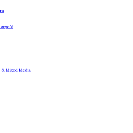
ra
 νερού)
e & Mixed Media