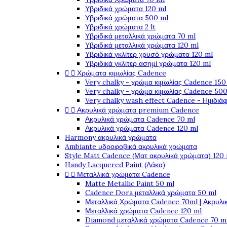
Υβριδικά χρώματα 120 ml
Υβριδικά χρώματα 500 ml
Υβριδικά χρώματα 2 lt
Υβριδικά μεταλλικά χρώματα 70 ml
Υβριδικά μεταλλικά χρώματα 120 ml
Υβριδικά γκλίτερ χρυσό χρώματα 120 ml
Υβριδικά γκλίτερ ασημί χρώματα 120 ml


Χρώματα κιμωλίας Cadence
Very chalky - χρώμα κιμωλίας Cadence 150
Very chalky - χρώμα κιμωλίας Cadence 500
Very chalky wash effect Cadence - Ημιδιά


Ακρυλικά χρώματα premium Cadence
Ακρυλικά χρώματα Cadence 70 ml
Ακρυλικά χρώματα Cadence 120 ml
Harmony ακρυλικά χρώματα
Ambiante υδροφοβικά ακρυλικά χρώματα
Style Matt Cadence (Ματ ακρυλικά χρώματα) 120
Handy Lacquered Paint (Λάκα)


Μεταλλικά χρώματα Cadence
Matte Metallic Paint 50 ml
Cadence Dora μεταλλικά χρώματα 50 ml
Μεταλλικά Χρώματα Cadence 70ml | Ακρυλι
Μεταλλικά χρώματα Cadence 120 ml
Diamond μεταλλικά χρώματα Cadence 70 m