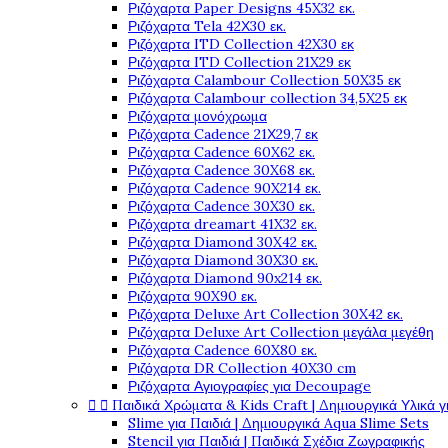
Ριζόχαρτα Paper Designs 45X32 εκ.
Ριζόχαρτα Tela 42Χ30 εκ.
Ριζόχαρτα ITD Collection 42X30 εκ
Ριζόχαρτα ITD Collection 21X29 εκ
Ριζόχαρτα Calambour Collection 50X35 εκ
Ριζόχαρτα Calambour collection 34,5X25 εκ
Ριζόχαρτα μονόχρωμα
Ριζόχαρτα Cadence 21Χ29,7 εκ
Ριζόχαρτα Cadence 60X62 εκ.
Ριζόχαρτα Cadence 30X68 εκ.
Ριζόχαρτα Cadence 90X214 εκ.
Ριζόχαρτα Cadence 30X30 εκ.
Ριζόχαρτα dreamart 41X32 εκ.
Ριζόχαρτα Diamond 30X42 εκ.
Ριζόχαρτα Diamond 30X30 εκ.
Ριζόχαρτα Diamond 90x214 εκ.
Ριζόχαρτα 90X90 εκ.
Ριζόχαρτα Deluxe Art Collection 30X42 εκ.
Ριζόχαρτα Deluxe Art Collection μεγάλα μεγέθη
Ριζόχαρτα Cadence 60X80 εκ.
Ριζόχαρτα DR Collection 40X30 cm
Ριζόχαρτα Αγιογραφίες για Decoupage


Παιδικά Χρώματα & Kids Craft | Δημιουργικά Υλικά γ
Slime για Παιδιά | Δημιουργικά Aqua Slime Sets
Stencil για Παιδιά | Παιδικά Σχέδια Ζωγραφικής