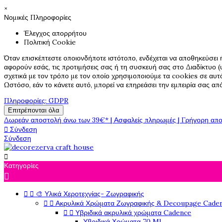
×
Νομικές Πληροφορίες
Έλεγχος απορρήτου
Πολιτική Cookie
Όταν επισκέπτεστε οποιονδήποτε ιστότοπο, ενδέχεται να αποθηκεύσει 
αφορούν εσάς, τις προτιμήσεις σας ή τη συσκευή σας στο Διαδίκτυο (υ
σχετικά με τον τρόπο με τον οποίο χρησιμοποιούμε τα cookies σε αυτ
Ωστόσο, εάν το κάνετε αυτό, μπορεί να επηρεάσει την εμπειρία σας α
Πληροφορίες: GDPR
Επιτρέπονται όλα
Δωρεάν αποστολή άνω των 39€* | Ασφαλείς πληρωμές | Γρήγορη απο

Σύνδεση
Σύνδεση

Κατηγορίες



🎨 Υλικά Χεροτεχνίας- Ζωγραφικής


Ακρυλικά Χρώματα Ζωγραφικής & Decoupage Cade


Υβριδικά ακρυλικά χρώματα Cadence
Υβριδικά Χρώματα 70 Ml