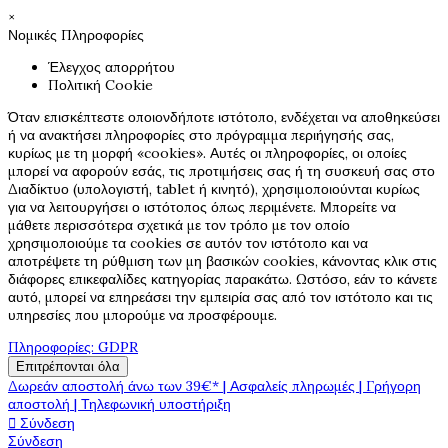
×
Νομικές Πληροφορίες
Έλεγχος απορρήτου
Πολιτική Cookie
Όταν επισκέπτεστε οποιονδήποτε ιστότοπο, ενδέχεται να αποθηκεύσει
ή να ανακτήσει πληροφορίες στο πρόγραμμα περιήγησής σας,
κυρίως με τη μορφή «cookies». Αυτές οι πληροφορίες, οι οποίες
μπορεί να αφορούν εσάς, τις προτιμήσεις σας ή τη συσκευή σας στο
Διαδίκτυο (υπολογιστή, tablet ή κινητό), χρησιμοποιούνται κυρίως
για να λειτουργήσει ο ιστότοπος όπως περιμένετε. Μπορείτε να
μάθετε περισσότερα σχετικά με τον τρόπο με τον οποίο
χρησιμοποιούμε τα cookies σε αυτόν τον ιστότοπο και να
αποτρέψετε τη ρύθμιση των μη βασικών cookies, κάνοντας κλικ στις
διάφορες επικεφαλίδες κατηγορίας παρακάτω. Ωστόσο, εάν το κάνετε
αυτό, μπορεί να επηρεάσει την εμπειρία σας από τον ιστότοπο και τις
υπηρεσίες που μπορούμε να προσφέρουμε.
Πληροφορίες: GDPR
Επιτρέπονται όλα
Δωρεάν αποστολή άνω των 39€* | Ασφαλείς πληρωμές | Γρήγορη
αποστολή | Τηλεφωνική υποστήριξη

Σύνδεση
Σύνδεση