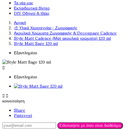
Τα νέα μας
Εκπαιδευτικά βίντεο
DIY Οδηγοί & Ιδέες
Αρχική
🎨 Υλικά Χεροτεχνίας- Ζωγραφικής
Ακρυλικά Χρώματα Ζωγραφικής & Decoupage Cadence
Style Matt Cadence (Ματ ακρυλικά χρώματα) 120 ml
Style Matt Sage 120 ml
Εξαντλημένο

Εξαντλημένο


κοινοποίηση
Share
Pinterest
Ειδοποιήστε με όταν είναι διαθέσιμο