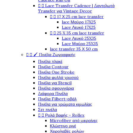
Cadence Rub On


Lace Transfer Cadence | Δαντελωτά
Transfer για Vintage Decor


17 Χ 25 cm lace transfer
lace Μαύρο 17X25
Lace Λευκό 17X25


25 X 35 cm lace transfer
Lace Λευκό 25X35
Lace Μαύρο 25X35
lace transfer 35 Χ 50 cm


🖌️ Πινέλα Ζωγραφικής
Πινέλα πλακέ
Πινέλα Contour
Πινέλα One Stroke
Πινέλα φυλλά χρυσού
Πινέλα για Stencil
Πινέλα σφουγγάρια
Διάφορα Πινέλα
Πινέλα Filbert-οβάλ
Πινέλα για χρώματα κιμωλίας
Σετ πινέλα


Ρολά βαφής - Rollex
Microfiber από μικροίνες
Κλώστινο ριγέ
Χειρολαβές ρολών