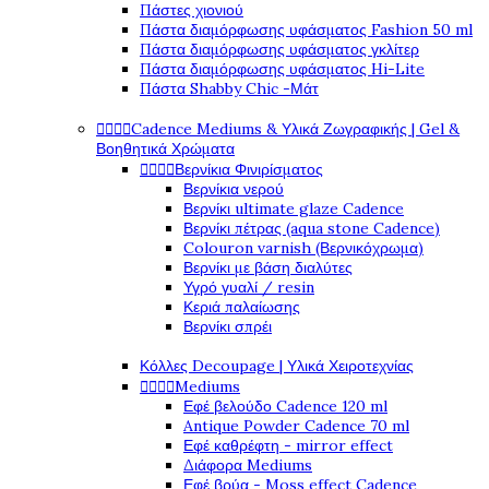
Πάστες χιονιού
Πάστα διαμόρφωσης υφάσματος Fashion 50 ml
Πάστα διαμόρφωσης υφάσματος γκλίτερ
Πάστα διαμόρφωσης υφάσματος Hi-Lite
Πάστα Shabby Chic -Μάτ




Cadence Mediums & Υλικά Ζωγραφικής | Gel &
Βοηθητικά Χρώματα




Βερνίκια Φινιρίσματος
Βερνίκια νερού
Βερνίκι ultimate glaze Cadence
Βερνίκι πέτρας (aqua stone Cadence)
Colouron varnish (Βερνικόχρωμα)
Βερνίκι με βάση διαλύτες
Υγρό γυαλί / resin
Κεριά παλαίωσης
Βερνίκι σπρέι
Κόλλες Decoupage | Υλικά Χειροτεχνίας




Mediums
Εφέ βελούδο Cadence 120 ml
Antique Powder Cadence 70 ml
Εφέ καθρέφτη - mirror effect
Διάφορα Mediums
Εφέ βρύα - Moss effect Cadence