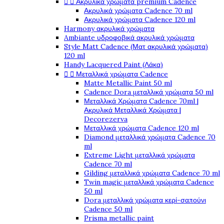


Ακρυλικά χρώματα premium Cadence
Ακρυλικά χρώματα Cadence 70 ml
Ακρυλικά χρώματα Cadence 120 ml
Harmony ακρυλικά χρώματα
Ambiante υδροφοβικά ακρυλικά χρώματα
Style Matt Cadence (Ματ ακρυλικά χρώματα)
120 ml
Handy Lacquered Paint (Λάκα)


Μεταλλικά χρώματα Cadence
Matte Metallic Paint 50 ml
Cadence Dora μεταλλικά χρώματα 50 ml
Μεταλλικά Χρώματα Cadence 70ml |
Ακρυλικά Μεταλλικά Χρώματα |
Decorezerva
Μεταλλικά χρώματα Cadence 120 ml
Diamond μεταλλικά χρώματα Cadence 70
ml
Extreme Light μεταλλικά χρώματα
Cadence 70 ml
Gilding μεταλλικά χρώματα Cadence 70 ml
Twin magic μεταλλικά χρώματα Cadence
50 ml
Dora μεταλλικά χρώματα κερί-σαπούνι
Cadence 50 ml
Prisma metallic paint