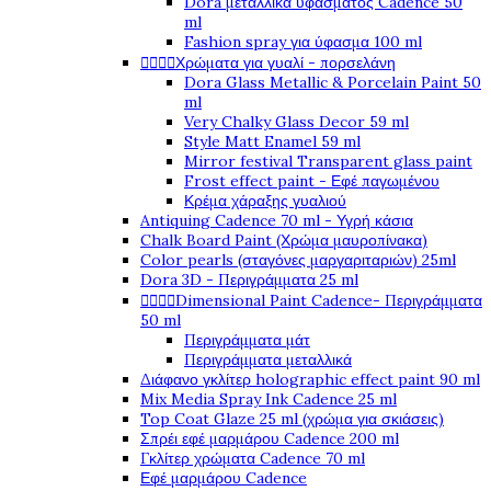
Dora μεταλλικά υφάσματος Cadence 50
ml
Fashion spray για ύφασμα 100 ml




Χρώματα για γυαλί - πορσελάνη
Dora Glass Metallic & Porcelain Paint 50
ml
Very Chalky Glass Decor 59 ml
Style Matt Enamel 59 ml
Mirror festival Transparent glass paint
Frost effect paint - Εφέ παγωμένου
Κρέμα χάραξης γυαλιού
Antiquing Cadence 70 ml - Υγρή κάσια
Chalk Board Paint (Χρώμα μαυροπίνακα)
Color pearls (σταγόνες μαργαριταριών) 25ml
Dora 3D - Περιγράμματα 25 ml




Dimensional Paint Cadence- Περιγράμματα
50 ml
Περιγράμματα μάτ
Περιγράμματα μεταλλικά
Διάφανο γκλίτερ holographic effect paint 90 ml
Mix Media Spray Ink Cadence 25 ml
Top Coat Glaze 25 ml (χρώμα για σκιάσεις)
Σπρέι εφέ μαρμάρου Cadence 200 ml
Γκλίτερ χρώματα Cadence 70 ml
Εφέ μαρμάρου Cadence