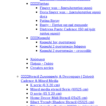




Πατίνες
Finger wax - δακτυλοπατίνα νερού
Dora finger wax - Δακτυλοπατίνα νερού
dora
Patina Spray
Rusty - Πατίνα για εφέ σκουριάς
Distress Paste Cadence 150 ml (μάτ
πατίνα νερού)




Κρακελέ
Κρακελέ 1ος συστατικού
Κρακελέ 2 συστατικών διάφανο
Κρακελέ 2 συστατικών - crocodile
Χρύσωμα
Πρίμερ - Γκέσο
Createx series




Stencil Ζωγραφικής & Decoupage | Στένσιλ
Cadence & Mixed Media
K serie (6 X 20 cm)
Mixed media stencil Serie (10X25 cm)
D serie (15 X 20 cm)
Home Decor Midi Stencil (25x25 cm)
Siluet Trendy Shadow Stencil (25X25 cm)