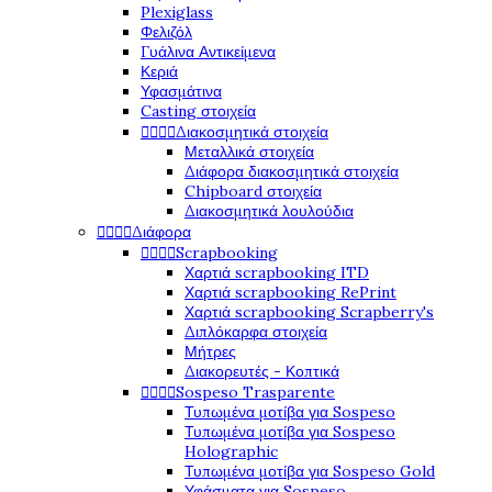
Plexiglass
Φελιζόλ
Γυάλινα Αντικείμενα
Κεριά
Υφασμάτινα
Casting στοιχεία




Διακοσμητικά στοιχεία
Μεταλλικά στοιχεία
Διάφορα διακοσμητικά στοιχεία
Chipboard στοιχεία
Διακοσμητικά λουλούδια




Διάφορα




Scrapbooking
Χαρτιά scrapbooking ITD
Χαρτιά scrapbooking RePrint
Χαρτιά scrapbooking Scrapberry's
Διπλόκαρφα στοιχεία
Μήτρες
Διακορευτές - Κοπτικά




Sospeso Trasparente
Τυπωμένα μοτίβα για Sospeso
Τυπωμένα μοτίβα για Sospeso
Holographic
Τυπωμένα μοτίβα για Sospeso Gold
Υφάσματα για Sospeso