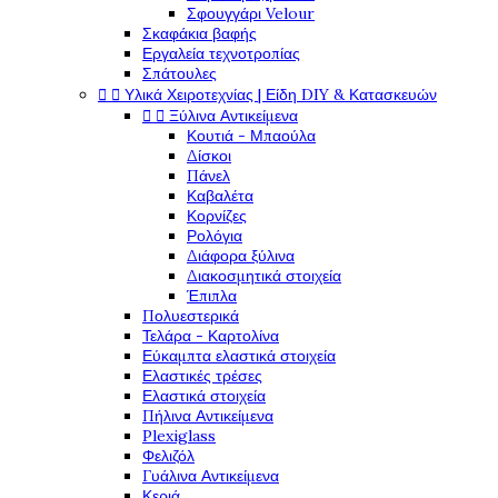
Σφουγγάρι Velour
Σκαφάκια βαφής
Εργαλεία τεχνοτροπίας
Σπάτουλες


Υλικά Χειροτεχνίας | Είδη DIY & Κατασκευών


Ξύλινα Αντικείμενα
Κουτιά - Μπαούλα
Δίσκοι
Πάνελ
Καβαλέτα
Κορνίζες
Ρολόγια
Διάφορα ξύλινα
Διακοσμητικά στοιχεία
Έπιπλα
Πολυεστερικά
Τελάρα - Καρτολίνα
Εύκαμπτα ελαστικά στοιχεία
Ελαστικές τρέσες
Ελαστικά στοιχεία
Πήλινα Αντικείμενα
Plexiglass
Φελιζόλ
Γυάλινα Αντικείμενα
Κεριά