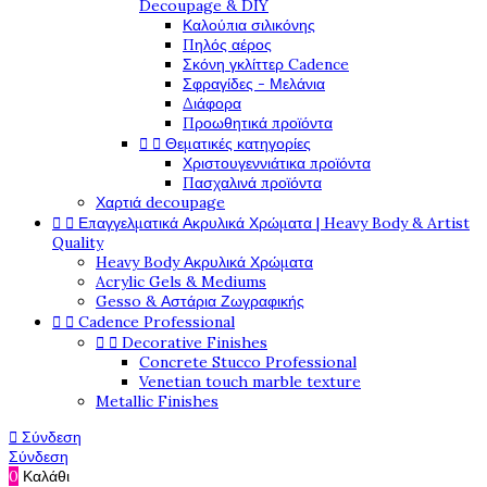
Decoupage & DIY
Καλούπια σιλικόνης
Πηλός αέρος
Σκόνη γκλίττερ Cadence
Σφραγίδες - Μελάνια
Διάφορα
Προωθητικά προϊόντα


Θεματικές κατηγορίες
Χριστουγεννιάτικα προϊόντα
Πασχαλινά προϊόντα
Χαρτιά decoupage


Επαγγελματικά Ακρυλικά Χρώματα | Heavy Body & Artist
Quality
Heavy Body Ακρυλικά Χρώματα
Acrylic Gels & Mediums
Gesso & Αστάρια Ζωγραφικής


Cadence Professional


Decorative Finishes
Concrete Stucco Professional
Venetian touch marble texture
Metallic Finishes

Σύνδεση
Σύνδεση
0
Καλάθι