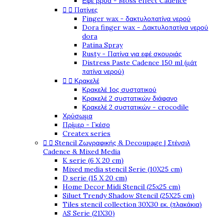
Εφέ βρύα - Moss effect Cadence


Πατίνες
Finger wax - δακτυλοπατίνα νερού
Dora finger wax - Δακτυλοπατίνα νερού
dora
Patina Spray
Rusty - Πατίνα για εφέ σκουριάς
Distress Paste Cadence 150 ml (μάτ
πατίνα νερού)


Κρακελέ
Κρακελέ 1ος συστατικού
Κρακελέ 2 συστατικών διάφανο
Κρακελέ 2 συστατικών - crocodile
Χρύσωμα
Πρίμερ - Γκέσο
Createx series


Stencil Ζωγραφικής & Decoupage | Στένσιλ
Cadence & Mixed Media
K serie (6 X 20 cm)
Mixed media stencil Serie (10X25 cm)
D serie (15 X 20 cm)
Home Decor Midi Stencil (25x25 cm)
Siluet Trendy Shadow Stencil (25X25 cm)
Tiles stencil collection 30X30 εκ. (πλακάκια)
AS Serie (21X30)