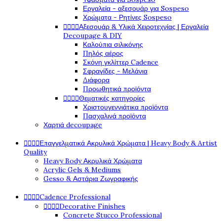
Εργαλεία - αξεσουάρ για Sospeso
Χρώματα - Ρητίνες Sospeso




Αξεσουάρ & Υλικά Χειροτεχνίας | Εργαλεία
Decoupage & DIY
Καλούπια σιλικόνης
Πηλός αέρος
Σκόνη γκλίττερ Cadence
Σφραγίδες - Μελάνια
Διάφορα
Προωθητικά προϊόντα




Θεματικές κατηγορίες
Χριστουγεννιάτικα προϊόντα
Πασχαλινά προϊόντα
Χαρτιά decoupage




Επαγγελματικά Ακρυλικά Χρώματα | Heavy Body & Artist
Quality
Heavy Body Ακρυλικά Χρώματα
Acrylic Gels & Mediums
Gesso & Αστάρια Ζωγραφικής




Cadence Professional




Decorative Finishes
Concrete Stucco Professional