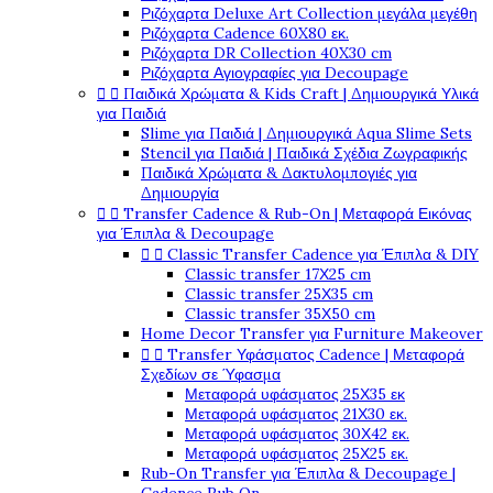
Ριζόχαρτα Deluxe Art Collection μεγάλα μεγέθη
Ριζόχαρτα Cadence 60X80 εκ.
Ριζόχαρτα DR Collection 40X30 cm
Ριζόχαρτα Αγιογραφίες για Decoupage


Παιδικά Χρώματα & Kids Craft | Δημιουργικά Υλικά
για Παιδιά
Slime για Παιδιά | Δημιουργικά Aqua Slime Sets
Stencil για Παιδιά | Παιδικά Σχέδια Ζωγραφικής
Παιδικά Χρώματα & Δακτυλομπογιές για
Δημιουργία


Transfer Cadence & Rub-On | Μεταφορά Εικόνας
για Έπιπλα & Decoupage


Classic Transfer Cadence για Έπιπλα & DIY
Classic transfer 17Χ25 cm
Classic transfer 25Χ35 cm
Classic transfer 35Χ50 cm
Home Decor Transfer για Furniture Makeover


Transfer Υφάσματος Cadence | Μεταφορά
Σχεδίων σε Ύφασμα
Μεταφορά υφάσματος 25Χ35 εκ
Μεταφορά υφάσματος 21Χ30 εκ.
Μεταφορά υφάσματος 30Χ42 εκ.
Μεταφορά υφάσματος 25Χ25 εκ.
Rub-On Transfer για Έπιπλα & Decoupage |