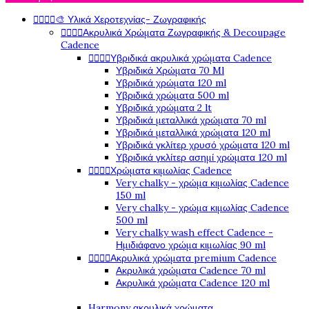




🎨 Υλικά Χεροτεχνίας- Ζωγραφικής




Ακρυλικά Χρώματα Ζωγραφικής & Decoupage
Cadence




Υβριδικά ακρυλικά χρώματα Cadence
Υβριδικά Χρώματα 70 Ml
Υβριδικά χρώματα 120 ml
Υβριδικά χρώματα 500 ml
Υβριδικά χρώματα 2 lt
Υβριδικά μεταλλικά χρώματα 70 ml
Υβριδικά μεταλλικά χρώματα 120 ml
Υβριδικά γκλίτερ χρυσό χρώματα 120 ml
Υβριδικά γκλίτερ ασημί χρώματα 120 ml




Χρώματα κιμωλίας Cadence
Very chalky - χρώμα κιμωλίας Cadence
150 ml
Very chalky - χρώμα κιμωλίας Cadence
500 ml
Very chalky wash effect Cadence -
Ημιδιάφανο χρώμα κιμωλίας 90 ml




Ακρυλικά χρώματα premium Cadence
Ακρυλικά χρώματα Cadence 70 ml
Ακρυλικά χρώματα Cadence 120 ml
Harmony ακρυλικά χρώματα