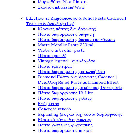
Μαρκαδόροι Pilot Pintor
Σκόνες embossing Wow




Πάστες Διαμόρφωσης & Relief Paste Cadence |
Texture & Ανάγλυφα Εφέ
Κλασικές πάστες διαμόρφωσης
Πάστα διαμόρφωσης διάφανη
Πάστα διαμόρφωσης διάφανη με κόκκους
Matte Metallic Paste 250 ml
Texture art relief paste
Πάστα κρακελέ
Vintage legend - αντικέ γκέσο
Πάστα εφέ πέτρας
Πάστα διαμόρφωσης μεταλλική λεία
Diamond Πάστα Διαμόρφωσης Cadence |
Μεταλλική Relief Paste με Diamond Effect
Πάστα διαμόρφωσης με κόκκους Dora perla
Πάστα διαμόρφωσης Hi-Lite
Πάστα διαμόρφωσης γκλίτερ
Εφέ μπετόν
Concrete stucco
Expanding (διογκωτική) πάστα διαμόρφωσης
Ελαστική πάστα διαμόφωσης
Πάστα γλυπτικής ζωγραφικής
Πάστα διαμόρφωσης mixion