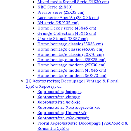
Mixed media Stencil Serie (21X30 cm)
NBC Serie (21X30)
Private serie (25X35 cm)
Lace serie-Δαντέλα (25 X 35 cm)
BN serie (25 X 35 cm)
Home Decor serie (45X45 cm)
Grunge Collection (45X45 cm)
U serie Stencil (13X57 cm)
Home heritage classic (25X36 cm)
Home heritage classic (45X45 cm)
Home heritage classic (50X70 cm)
Home heritage modern (25X25 cm)
Home heritage modern (25X36 cm)
Home heritage modern (45X45 cm)
Home heritage modern (50X70 cm)


Χαρτοπετσέτες Decoupage | Vintage & Floral
Σχέδια Χειροτεχνίας
Χαρτοπετσέτες διάφορες
Χαρτοπετσέτες vintage
Χαρτοπετσέτες παιδικές
Χαρτοπετσέτες Χριστουγεννιάτικες
Χαρτοπετσέτες Πασχαλινές
Χαρτοπετσέτες καλοκαιρινές
Floral Χαρτοπετσέτες Decoupage | Λουλούδια &
Romantic Σχέδια