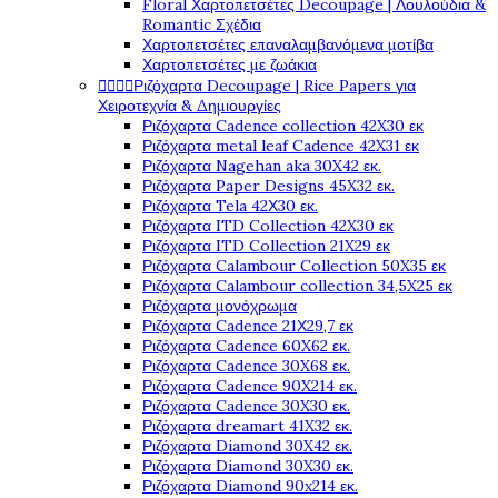
Floral Χαρτοπετσέτες Decoupage | Λουλούδια &
Romantic Σχέδια
Χαρτοπετσέτες επαναλαμβανόμενα μοτίβα
Χαρτοπετσέτες με ζωάκια




Ριζόχαρτα Decoupage | Rice Papers για
Χειροτεχνία & Δημιουργίες
Ριζόχαρτα Cadence collection 42X30 εκ
Ριζόχαρτα metal leaf Cadence 42X31 εκ
Ριζόχαρτα Nagehan aka 30X42 εκ.
Ριζόχαρτα Paper Designs 45X32 εκ.
Ριζόχαρτα Tela 42Χ30 εκ.
Ριζόχαρτα ITD Collection 42X30 εκ
Ριζόχαρτα ITD Collection 21X29 εκ
Ριζόχαρτα Calambour Collection 50X35 εκ
Ριζόχαρτα Calambour collection 34,5X25 εκ
Ριζόχαρτα μονόχρωμα
Ριζόχαρτα Cadence 21Χ29,7 εκ
Ριζόχαρτα Cadence 60X62 εκ.
Ριζόχαρτα Cadence 30X68 εκ.
Ριζόχαρτα Cadence 90X214 εκ.
Ριζόχαρτα Cadence 30X30 εκ.
Ριζόχαρτα dreamart 41X32 εκ.
Ριζόχαρτα Diamond 30X42 εκ.
Ριζόχαρτα Diamond 30X30 εκ.
Ριζόχαρτα Diamond 90x214 εκ.