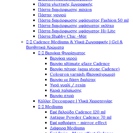
Πάστα γλυπτικής ζωγραφικής
Πάστα διαμόρφωσης mixion
Πάστες χιονιού
Πάστα διαμόρφωσης υφάσματος Fashion 50 ml
Πάστα διαμόρφωσης υφάσματος γκλίτερ
Πάστα διαμόρφωσης υφάσματος Hi-Lite
Πάστα Shabby Chic -Μάτ


Cadence Mediums & Υλικά Ζωγραφικής | Gel &
Βοηθητικά Χρώματα


Βερνίκια Φινιρίσματος
Βερνίκια νερού
Βερνίκι ultimate glaze Cadence
Βερνίκι πέτρας (aqua stone Cadence)
Colouron varnish (Βερνικόχρωμα)
Βερνίκι με βάση διαλύτες
Υγρό γυαλί / resin
Κεριά παλαίωσης
Βερνίκι σπρέι
Κόλλες Decoupage | Υλικά Χειροτεχνίας


Mediums
Εφέ βελούδο Cadence 120 ml
Antique Powder Cadence 70 ml
Εφέ καθρέφτη - mirror effect
Διάφορα Mediums