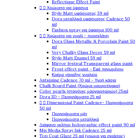
Reflectique Effect Paint


Χρώματα για ύφασμα
Style Matt υφάσματος 59 ml
Dora μεταλλικά υφάσματος Cadence 50
ml
Fashion spray για ύφασμα 100 ml


Χρώματα για γυαλί - πορσελάνη
Dora Glass Metallic & Porcelain Paint 50
ml
Very Chalky Glass Decor 59 ml
Style Matt Enamel 59 ml
Mirror festival Transparent glass paint
Frost effect paint - Εφέ παγωμένου
Κρέμα χάραξης γυαλιού
Antiquing Cadence 70 ml - Υγρή κάσια
Chalk Board Paint (Χρώμα μαυροπίνακα)
Color pearls (σταγόνες μαργαριταριών) 25ml
Dora 3D - Περιγράμματα 25 ml


Dimensional Paint Cadence- Περιγράμματα
50 ml
Περιγράμματα μάτ
Περιγράμματα μεταλλικά
Διάφανο γκλίτερ holographic effect paint 90 ml
Mix Media Spray Ink Cadence 25 ml
Top Coat Glaze 25 ml (χρώμα για σκιάσεις)