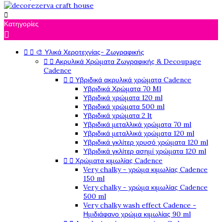

Κατηγορίες



🎨 Υλικά Χεροτεχνίας- Ζωγραφικής


Ακρυλικά Χρώματα Ζωγραφικής & Decoupage
Cadence


Υβριδικά ακρυλικά χρώματα Cadence
Υβριδικά Χρώματα 70 Ml
Υβριδικά χρώματα 120 ml
Υβριδικά χρώματα 500 ml
Υβριδικά χρώματα 2 lt
Υβριδικά μεταλλικά χρώματα 70 ml
Υβριδικά μεταλλικά χρώματα 120 ml
Υβριδικά γκλίτερ χρυσό χρώματα 120 ml
Υβριδικά γκλίτερ ασημί χρώματα 120 ml


Χρώματα κιμωλίας Cadence
Very chalky - χρώμα κιμωλίας Cadence
150 ml
Very chalky - χρώμα κιμωλίας Cadence
500 ml
Very chalky wash effect Cadence -
Ημιδιάφανο χρώμα κιμωλίας 90 ml