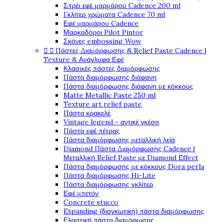
Σπρέι εφέ μαρμάρου Cadence 200 ml
Γκλίτερ χρώματα Cadence 70 ml
Εφέ μαρμάρου Cadence
Μαρκαδόροι Pilot Pintor
Σκόνες embossing Wow


Πάστες Διαμόρφωσης & Relief Paste Cadence |
Texture & Ανάγλυφα Εφέ
Κλασικές πάστες διαμόρφωσης
Πάστα διαμόρφωσης διάφανη
Πάστα διαμόρφωσης διάφανη με κόκκους
Matte Metallic Paste 250 ml
Texture art relief paste
Πάστα κρακελέ
Vintage legend - αντικέ γκέσο
Πάστα εφέ πέτρας
Πάστα διαμόρφωσης μεταλλική λεία
Diamond Πάστα Διαμόρφωσης Cadence |
Μεταλλική Relief Paste με Diamond Effect
Πάστα διαμόρφωσης με κόκκους Dora perla
Πάστα διαμόρφωσης Hi-Lite
Πάστα διαμόρφωσης γκλίτερ
Εφέ μπετόν
Concrete stucco
Expanding (διογκωτική) πάστα διαμόρφωσης
Ελαστική πάστα διαμόφωσης