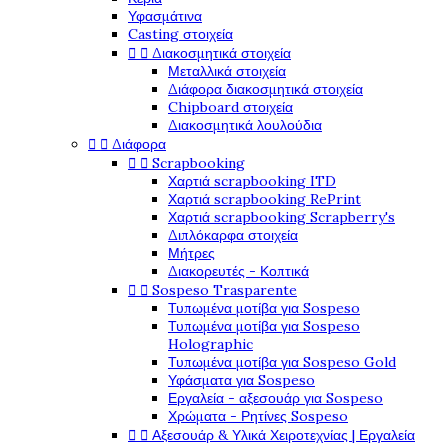
Υφασμάτινα
Casting στοιχεία


Διακοσμητικά στοιχεία
Μεταλλικά στοιχεία
Διάφορα διακοσμητικά στοιχεία
Chipboard στοιχεία
Διακοσμητικά λουλούδια


Διάφορα


Scrapbooking
Χαρτιά scrapbooking ITD
Χαρτιά scrapbooking RePrint
Χαρτιά scrapbooking Scrapberry's
Διπλόκαρφα στοιχεία
Μήτρες
Διακορευτές - Κοπτικά


Sospeso Trasparente
Τυπωμένα μοτίβα για Sospeso
Τυπωμένα μοτίβα για Sospeso
Holographic
Τυπωμένα μοτίβα για Sospeso Gold
Υφάσματα για Sospeso
Εργαλεία - αξεσουάρ για Sospeso
Χρώματα - Ρητίνες Sospeso


Αξεσουάρ & Υλικά Χειροτεχνίας | Εργαλεία