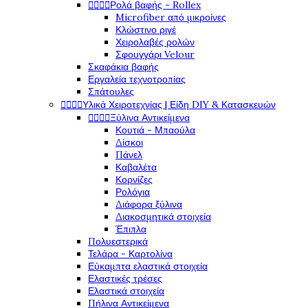




Ρολά βαφής - Rollex
Microfiber από μικροίνες
Κλώστινο ριγέ
Χειρολαβές ρολών
Σφουγγάρι Velour
Σκαφάκια βαφής
Εργαλεία τεχνοτροπίας
Σπάτουλες




Υλικά Χειροτεχνίας | Είδη DIY & Κατασκευών




Ξύλινα Αντικείμενα
Κουτιά - Μπαούλα
Δίσκοι
Πάνελ
Καβαλέτα
Κορνίζες
Ρολόγια
Διάφορα ξύλινα
Διακοσμητικά στοιχεία
Έπιπλα
Πολυεστερικά
Τελάρα - Καρτολίνα
Εύκαμπτα ελαστικά στοιχεία
Ελαστικές τρέσες
Ελαστικά στοιχεία
Πήλινα Αντικείμενα