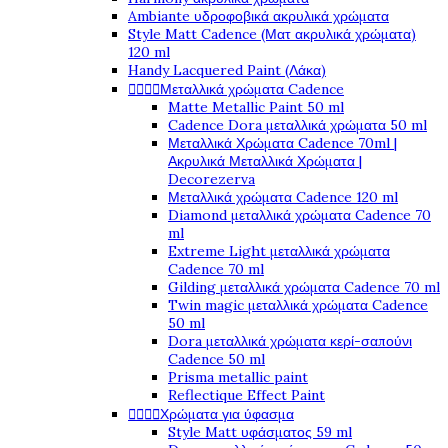
Ambiante υδροφοβικά ακρυλικά χρώματα
Style Matt Cadence (Ματ ακρυλικά χρώματα)
120 ml
Handy Lacquered Paint (Λάκα)




Μεταλλικά χρώματα Cadence
Matte Metallic Paint 50 ml
Cadence Dora μεταλλικά χρώματα 50 ml
Μεταλλικά Χρώματα Cadence 70ml |
Ακρυλικά Μεταλλικά Χρώματα |
Decorezerva
Μεταλλικά χρώματα Cadence 120 ml
Diamond μεταλλικά χρώματα Cadence 70
ml
Extreme Light μεταλλικά χρώματα
Cadence 70 ml
Gilding μεταλλικά χρώματα Cadence 70 ml
Twin magic μεταλλικά χρώματα Cadence
50 ml
Dora μεταλλικά χρώματα κερί-σαπούνι
Cadence 50 ml
Prisma metallic paint
Reflectique Effect Paint




Χρώματα για ύφασμα
Style Matt υφάσματος 59 ml