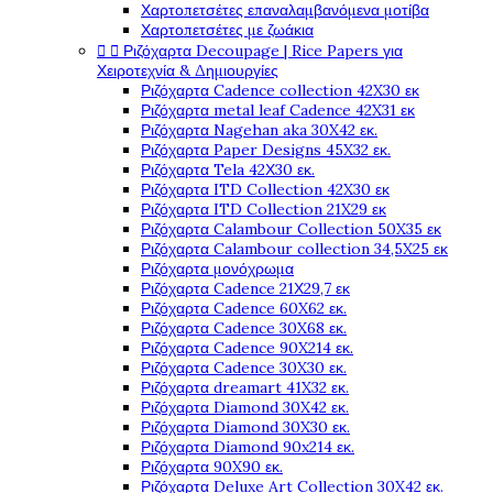
Χαρτοπετσέτες επαναλαμβανόμενα μοτίβα
Χαρτοπετσέτες με ζωάκια


Ριζόχαρτα Decoupage | Rice Papers για
Χειροτεχνία & Δημιουργίες
Ριζόχαρτα Cadence collection 42X30 εκ
Ριζόχαρτα metal leaf Cadence 42X31 εκ
Ριζόχαρτα Nagehan aka 30X42 εκ.
Ριζόχαρτα Paper Designs 45X32 εκ.
Ριζόχαρτα Tela 42Χ30 εκ.
Ριζόχαρτα ITD Collection 42X30 εκ
Ριζόχαρτα ITD Collection 21X29 εκ
Ριζόχαρτα Calambour Collection 50X35 εκ
Ριζόχαρτα Calambour collection 34,5X25 εκ
Ριζόχαρτα μονόχρωμα
Ριζόχαρτα Cadence 21Χ29,7 εκ
Ριζόχαρτα Cadence 60X62 εκ.
Ριζόχαρτα Cadence 30X68 εκ.
Ριζόχαρτα Cadence 90X214 εκ.
Ριζόχαρτα Cadence 30X30 εκ.
Ριζόχαρτα dreamart 41X32 εκ.
Ριζόχαρτα Diamond 30X42 εκ.
Ριζόχαρτα Diamond 30X30 εκ.
Ριζόχαρτα Diamond 90x214 εκ.
Ριζόχαρτα 90X90 εκ.
Ριζόχαρτα Deluxe Art Collection 30X42 εκ.