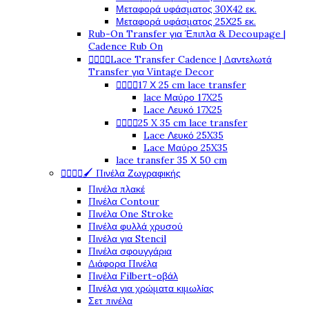
Μεταφορά υφάσματος 30Χ42 εκ.
Μεταφορά υφάσματος 25Χ25 εκ.
Rub-On Transfer για Έπιπλα & Decoupage |
Cadence Rub On




Lace Transfer Cadence | Δαντελωτά
Transfer για Vintage Decor




17 Χ 25 cm lace transfer
lace Μαύρο 17X25
Lace Λευκό 17X25




25 X 35 cm lace transfer
Lace Λευκό 25X35
Lace Μαύρο 25X35
lace transfer 35 Χ 50 cm




🖌️ Πινέλα Ζωγραφικής
Πινέλα πλακέ
Πινέλα Contour
Πινέλα One Stroke
Πινέλα φυλλά χρυσού
Πινέλα για Stencil
Πινέλα σφουγγάρια
Διάφορα Πινέλα
Πινέλα Filbert-οβάλ
Πινέλα για χρώματα κιμωλίας
Σετ πινέλα