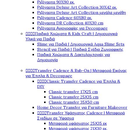
Ριζόχαρτα 90X90 εκ.
Ριζόχαρτα Deluxe Art Collection 30X42 εκ.
Ριζόχαρτα Deluxe Art Collection μεγάλα μεγέθη
Ριζόχαρτα Cadence 60X80 εκ.
Ριζόχαρτα DR Collection 40X30 cm
Ριζόχαρτα Αγιογραφίες για Decoupage




Παιδικά Χρώματα & Kids Craft | Δημιουργικά
Υλικά για Παιδιά
Slime για Παιδιά | Δημιουργικά Aqua Slime Sets
Stencil για Παιδιά | Παιδικά Σχέδια Ζωγραφικής
Παιδικά Χρώματα & Δακτυλομπογιές για
Δημιουργία




Transfer Cadence & Rub-On | Μεταφορά Εικόνας
για Έπιπλα & Decoupage




Classic Transfer Cadence για Έπιπλα &
DIY
Classic transfer 17Χ25 cm
Classic transfer 25Χ35 cm
Classic transfer 35Χ50 cm
Home Decor Transfer για Furniture Makeover




Transfer Υφάσματος Cadence | Μεταφορά
Σχεδίων σε Ύφασμα
Μεταφορά υφάσματος 25Χ35 εκ
Μεταφορά υφάσματος 21Χ30 εκ.