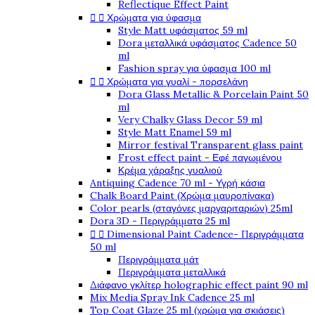
Reflectique Effect Paint


Χρώματα για ύφασμα
Style Matt υφάσματος 59 ml
Dora μεταλλικά υφάσματος Cadence 50
ml
Fashion spray για ύφασμα 100 ml


Χρώματα για γυαλί - πορσελάνη
Dora Glass Metallic & Porcelain Paint 50
ml
Very Chalky Glass Decor 59 ml
Style Matt Enamel 59 ml
Mirror festival Transparent glass paint
Frost effect paint - Εφέ παγωμένου
Κρέμα χάραξης γυαλιού
Antiquing Cadence 70 ml - Υγρή κάσια
Chalk Board Paint (Χρώμα μαυροπίνακα)
Color pearls (σταγόνες μαργαριταριών) 25ml
Dora 3D - Περιγράμματα 25 ml


Dimensional Paint Cadence- Περιγράμματα
50 ml
Περιγράμματα μάτ
Περιγράμματα μεταλλικά
Διάφανο γκλίτερ holographic effect paint 90 ml
Mix Media Spray Ink Cadence 25 ml
Top Coat Glaze 25 ml (χρώμα για σκιάσεις)