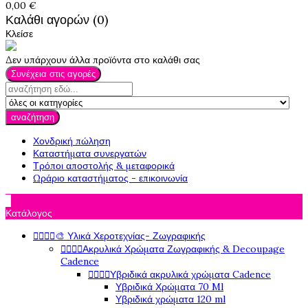
0,00 €
Καλάθι αγορών (0)
Κλείσε
Δεν υπάρχουν άλλα προϊόντα στο καλάθι σας
Συνέχεια στις αγορές
αναζήτηση
Χονδρική πώληση
Καταστήματα συνεργατών
Τρόποι αποστολής & μεταφορικά
Ωράριο καταστήματος - επικοινωνία

Κατάλογος




🎨 Υλικά Χεροτεχνίας- Ζωγραφικής




Ακρυλικά Χρώματα Ζωγραφικής & Decoupage
Cadence




Υβριδικά ακρυλικά χρώματα Cadence
Υβριδικά Χρώματα 70 Ml
Υβριδικά χρώματα 120 ml