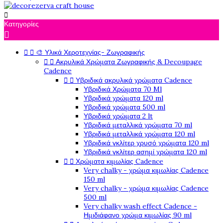

Κατηγορίες



🎨 Υλικά Χεροτεχνίας- Ζωγραφικής


Ακρυλικά Χρώματα Ζωγραφικής & Decoupage
Cadence


Υβριδικά ακρυλικά χρώματα Cadence
Υβριδικά Χρώματα 70 Ml
Υβριδικά χρώματα 120 ml
Υβριδικά χρώματα 500 ml
Υβριδικά χρώματα 2 lt
Υβριδικά μεταλλικά χρώματα 70 ml
Υβριδικά μεταλλικά χρώματα 120 ml
Υβριδικά γκλίτερ χρυσό χρώματα 120 ml
Υβριδικά γκλίτερ ασημί χρώματα 120 ml


Χρώματα κιμωλίας Cadence
Very chalky - χρώμα κιμωλίας Cadence
150 ml
Very chalky - χρώμα κιμωλίας Cadence
500 ml
Very chalky wash effect Cadence -
Ημιδιάφανο χρώμα κιμωλίας 90 ml