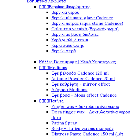
Βοηθητικά Χρώματα




Βερνίκια Φινιρίσματος
Βερνίκια νερού
Βερνίκι ultimate glaze Cadence
Βερνίκι πέτρας (aqua stone Cadence)
Colouron varnish (Βερνικόχρωμα)
Βερνίκι με βάση διαλύτες
Υγρό γυαλί / resin
Κεριά παλαίωσης
Βερνίκι σπρέι
Κόλλες Decoupage | Υλικά Χειροτεχνίας




Mediums
Εφέ βελούδο Cadence 120 ml
Antique Powder Cadence 70 ml
Εφέ καθρέφτη - mirror effect
Διάφορα Mediums
Εφέ βρύα - Moss effect Cadence




Πατίνες
Finger wax - δακτυλοπατίνα νερού
Dora finger wax - Δακτυλοπατίνα νερού
dora
Patina Spray
Rusty - Πατίνα για εφέ σκουριάς
Distress Paste Cadence 150 ml (μάτ