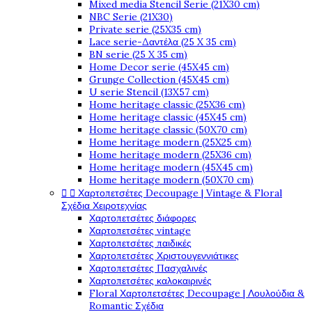
Mixed media Stencil Serie (21X30 cm)
NBC Serie (21X30)
Private serie (25X35 cm)
Lace serie-Δαντέλα (25 X 35 cm)
BN serie (25 X 35 cm)
Home Decor serie (45X45 cm)
Grunge Collection (45X45 cm)
U serie Stencil (13X57 cm)
Home heritage classic (25X36 cm)
Home heritage classic (45X45 cm)
Home heritage classic (50X70 cm)
Home heritage modern (25X25 cm)
Home heritage modern (25X36 cm)
Home heritage modern (45X45 cm)
Home heritage modern (50X70 cm)


Χαρτοπετσέτες Decoupage | Vintage & Floral
Σχέδια Χειροτεχνίας
Χαρτοπετσέτες διάφορες
Χαρτοπετσέτες vintage
Χαρτοπετσέτες παιδικές
Χαρτοπετσέτες Χριστουγεννιάτικες
Χαρτοπετσέτες Πασχαλινές
Χαρτοπετσέτες καλοκαιρινές
Floral Χαρτοπετσέτες Decoupage | Λουλούδια &
Romantic Σχέδια