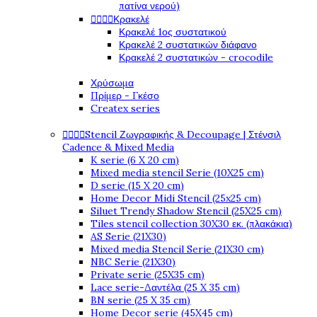
πατίνα νερού)




Κρακελέ
Κρακελέ 1ος συστατικού
Κρακελέ 2 συστατικών διάφανο
Κρακελέ 2 συστατικών - crocodile
Χρύσωμα
Πρίμερ - Γκέσο
Createx series




Stencil Ζωγραφικής & Decoupage | Στένσιλ
Cadence & Mixed Media
K serie (6 X 20 cm)
Mixed media stencil Serie (10X25 cm)
D serie (15 X 20 cm)
Home Decor Midi Stencil (25x25 cm)
Siluet Trendy Shadow Stencil (25X25 cm)
Tiles stencil collection 30X30 εκ. (πλακάκια)
AS Serie (21X30)
Mixed media Stencil Serie (21X30 cm)
NBC Serie (21X30)
Private serie (25X35 cm)
Lace serie-Δαντέλα (25 X 35 cm)
BN serie (25 X 35 cm)
Home Decor serie (45X45 cm)