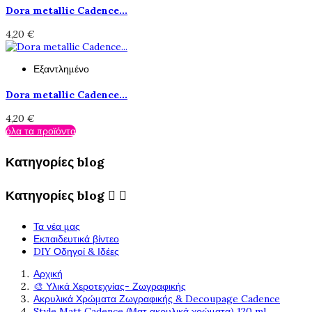
Dora metallic Cadence...
4,20 €
Εξαντλημένο
Dora metallic Cadence...
4,20 €
όλα τα προϊόντα
Κατηγορίες blog
Κατηγορίες blog


Τα νέα μας
Εκπαιδευτικά βίντεο
DIY Οδηγοί & Ιδέες
Αρχική
🎨 Υλικά Χεροτεχνίας- Ζωγραφικής
Ακρυλικά Χρώματα Ζωγραφικής & Decoupage Cadence
Style Matt Cadence (Ματ ακρυλικά χρώματα) 120 ml