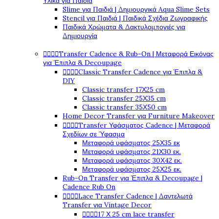
Υλικά για Παιδιά
Slime για Παιδιά | Δημιουργικά Aqua Slime Sets
Stencil για Παιδιά | Παιδικά Σχέδια Ζωγραφικής
Παιδικά Χρώματα & Δακτυλομπογιές για
Δημιουργία




Transfer Cadence & Rub-On | Μεταφορά Εικόνας
για Έπιπλα & Decoupage




Classic Transfer Cadence για Έπιπλα &
DIY
Classic transfer 17Χ25 cm
Classic transfer 25Χ35 cm
Classic transfer 35Χ50 cm
Home Decor Transfer για Furniture Makeover




Transfer Υφάσματος Cadence | Μεταφορά
Σχεδίων σε Ύφασμα
Μεταφορά υφάσματος 25Χ35 εκ
Μεταφορά υφάσματος 21Χ30 εκ.
Μεταφορά υφάσματος 30Χ42 εκ.
Μεταφορά υφάσματος 25Χ25 εκ.
Rub-On Transfer για Έπιπλα & Decoupage |
Cadence Rub On




Lace Transfer Cadence | Δαντελωτά
Transfer για Vintage Decor




17 Χ 25 cm lace transfer