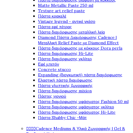
Πάστα διαμόρφωσης διάφανη με κόκκους
Matte Metallic Paste 250 ml
Texture art relief paste
Πάστα κρακελέ
Vintage legend - αντικέ γκέσο
Πάστα εφέ πέτρας
Πάστα διαμόρφωσης μεταλλική λεία
Diamond Πάστα Διαμόρφωσης Cadence |
Μεταλλική Relief Paste με Diamond Effect
Πάστα διαμόρφωσης με κόκκους Dora perla
Πάστα διαμόρφωσης Hi-Lite
Πάστα διαμόρφωσης γκλίτερ
Εφέ μπετόν
Concrete stucco
Expanding (διογκωτική) πάστα διαμόρφωσης
Ελαστική πάστα διαμόφωσης
Πάστα γλυπτικής ζωγραφικής
Πάστα διαμόρφωσης mixion
Πάστες χιονιού
Πάστα διαμόρφωσης υφάσματος Fashion 50 ml
Πάστα διαμόρφωσης υφάσματος γκλίτερ
Πάστα διαμόρφωσης υφάσματος Hi-Lite
Πάστα Shabby Chic -Μάτ




Cadence Mediums & Υλικά Ζωγραφικής | Gel &