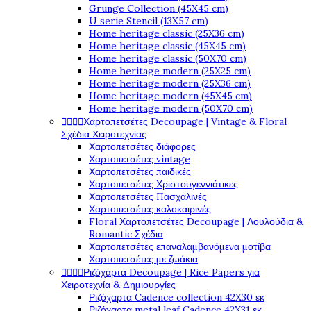
Grunge Collection (45X45 cm)
U serie Stencil (13X57 cm)
Home heritage classic (25X36 cm)
Home heritage classic (45X45 cm)
Home heritage classic (50X70 cm)
Home heritage modern (25X25 cm)
Home heritage modern (25X36 cm)
Home heritage modern (45X45 cm)
Home heritage modern (50X70 cm)




Χαρτοπετσέτες Decoupage | Vintage & Floral
Σχέδια Χειροτεχνίας
Χαρτοπετσέτες διάφορες
Χαρτοπετσέτες vintage
Χαρτοπετσέτες παιδικές
Χαρτοπετσέτες Χριστουγεννιάτικες
Χαρτοπετσέτες Πασχαλινές
Χαρτοπετσέτες καλοκαιρινές
Floral Χαρτοπετσέτες Decoupage | Λουλούδια &
Romantic Σχέδια
Χαρτοπετσέτες επαναλαμβανόμενα μοτίβα
Χαρτοπετσέτες με ζωάκια




Ριζόχαρτα Decoupage | Rice Papers για
Χειροτεχνία & Δημιουργίες
Ριζόχαρτα Cadence collection 42X30 εκ
Ριζόχαρτα metal leaf Cadence 42X31 εκ