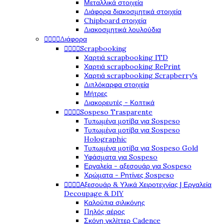
Μεταλλικά στοιχεία
Διάφορα διακοσμητικά στοιχεία
Chipboard στοιχεία
Διακοσμητικά λουλούδια




Διάφορα




Scrapbooking
Χαρτιά scrapbooking ITD
Χαρτιά scrapbooking RePrint
Χαρτιά scrapbooking Scrapberry's
Διπλόκαρφα στοιχεία
Μήτρες
Διακορευτές - Κοπτικά




Sospeso Trasparente
Τυπωμένα μοτίβα για Sospeso
Τυπωμένα μοτίβα για Sospeso
Holographic
Τυπωμένα μοτίβα για Sospeso Gold
Υφάσματα για Sospeso
Εργαλεία - αξεσουάρ για Sospeso
Χρώματα - Ρητίνες Sospeso




Αξεσουάρ & Υλικά Χειροτεχνίας | Εργαλεία
Decoupage & DIY
Καλούπια σιλικόνης
Πηλός αέρος
Σκόνη γκλίττερ Cadence