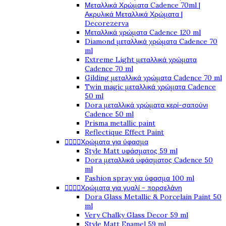
Μεταλλικά Χρώματα Cadence 70ml |
Ακρυλικά Μεταλλικά Χρώματα |
Decorezerva
Μεταλλικά χρώματα Cadence 120 ml
Diamond μεταλλικά χρώματα Cadence 70
ml
Extreme Light μεταλλικά χρώματα
Cadence 70 ml
Gilding μεταλλικά χρώματα Cadence 70 ml
Twin magic μεταλλικά χρώματα Cadence
50 ml
Dora μεταλλικά χρώματα κερί-σαπούνι
Cadence 50 ml
Prisma metallic paint
Reflectique Effect Paint




Χρώματα για ύφασμα
Style Matt υφάσματος 59 ml
Dora μεταλλικά υφάσματος Cadence 50
ml
Fashion spray για ύφασμα 100 ml




Χρώματα για γυαλί - πορσελάνη
Dora Glass Metallic & Porcelain Paint 50
ml
Very Chalky Glass Decor 59 ml
Style Matt Enamel 59 ml