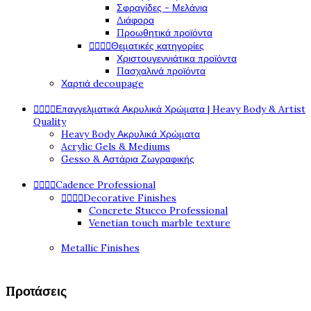
Σφραγίδες - Μελάνια
Διάφορα
Προωθητικά προϊόντα




Θεματικές κατηγορίες
Χριστουγεννιάτικα προϊόντα
Πασχαλινά προϊόντα
Χαρτιά decoupage




Επαγγελματικά Ακρυλικά Χρώματα | Heavy Body & Artist
Quality
Heavy Body Ακρυλικά Χρώματα
Acrylic Gels & Mediums
Gesso & Αστάρια Ζωγραφικής




Cadence Professional




Decorative Finishes
Concrete Stucco Professional
Venetian touch marble texture
Metallic Finishes
Προτάσεις