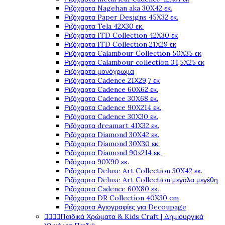
Ριζόχαρτα Nagehan aka 30X42 εκ.
Ριζόχαρτα Paper Designs 45X32 εκ.
Ριζόχαρτα Tela 42Χ30 εκ.
Ριζόχαρτα ITD Collection 42X30 εκ
Ριζόχαρτα ITD Collection 21X29 εκ
Ριζόχαρτα Calambour Collection 50X35 εκ
Ριζόχαρτα Calambour collection 34,5X25 εκ
Ριζόχαρτα μονόχρωμα
Ριζόχαρτα Cadence 21Χ29,7 εκ
Ριζόχαρτα Cadence 60X62 εκ.
Ριζόχαρτα Cadence 30X68 εκ.
Ριζόχαρτα Cadence 90X214 εκ.
Ριζόχαρτα Cadence 30X30 εκ.
Ριζόχαρτα dreamart 41X32 εκ.
Ριζόχαρτα Diamond 30X42 εκ.
Ριζόχαρτα Diamond 30X30 εκ.
Ριζόχαρτα Diamond 90x214 εκ.
Ριζόχαρτα 90X90 εκ.
Ριζόχαρτα Deluxe Art Collection 30X42 εκ.
Ριζόχαρτα Deluxe Art Collection μεγάλα μεγέθη
Ριζόχαρτα Cadence 60X80 εκ.
Ριζόχαρτα DR Collection 40X30 cm
Ριζόχαρτα Αγιογραφίες για Decoupage




Παιδικά Χρώματα & Kids Craft | Δημιουργικά