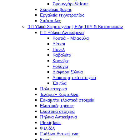
Σφουγγάρι Velour
Σκαφάκια βαφής
Εργαλεία τεχνοτροπίας
Σπάτουλες


Υλικά Χειροτεχνίας | Είδη DIY & Κατασκευών


Ξύλινα Αντικείμενα
Κουτιά - Μπαούλα
Δίσκοι
Πάνελ
Καβαλέτα
Κορνίζες
Ρολόγια
Διάφορα ξύλινα
Διακοσμητικά στοιχεία
Έπιπλα
Πολυεστερικά
Τελάρα - Καρτολίνα
Εύκαμπτα ελαστικά στοιχεία
Ελαστικές τρέσες
Ελαστικά στοιχεία
Πήλινα Αντικείμενα
Plexiglass
Φελιζόλ
Γυάλινα Αντικείμενα
Κεριά