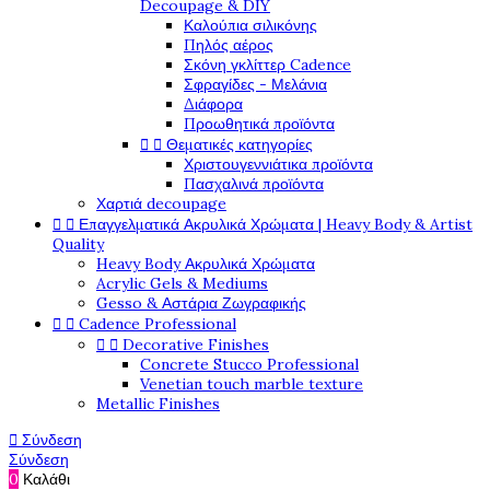
Decoupage & DIY
Καλούπια σιλικόνης
Πηλός αέρος
Σκόνη γκλίττερ Cadence
Σφραγίδες - Μελάνια
Διάφορα
Προωθητικά προϊόντα


Θεματικές κατηγορίες
Χριστουγεννιάτικα προϊόντα
Πασχαλινά προϊόντα
Χαρτιά decoupage


Επαγγελματικά Ακρυλικά Χρώματα | Heavy Body & Artist
Quality
Heavy Body Ακρυλικά Χρώματα
Acrylic Gels & Mediums
Gesso & Αστάρια Ζωγραφικής


Cadence Professional


Decorative Finishes
Concrete Stucco Professional
Venetian touch marble texture
Metallic Finishes

Σύνδεση
Σύνδεση
0
Καλάθι