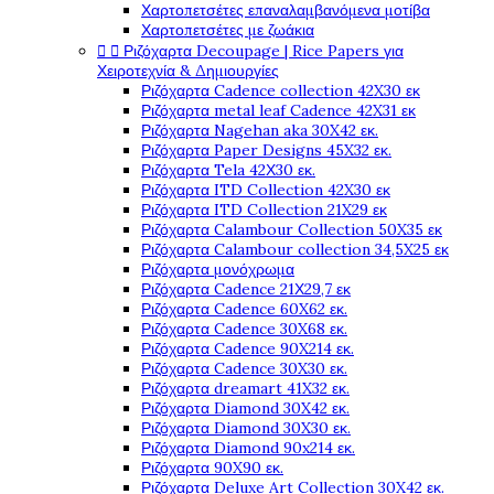
Χαρτοπετσέτες επαναλαμβανόμενα μοτίβα
Χαρτοπετσέτες με ζωάκια


Ριζόχαρτα Decoupage | Rice Papers για
Χειροτεχνία & Δημιουργίες
Ριζόχαρτα Cadence collection 42X30 εκ
Ριζόχαρτα metal leaf Cadence 42X31 εκ
Ριζόχαρτα Nagehan aka 30X42 εκ.
Ριζόχαρτα Paper Designs 45X32 εκ.
Ριζόχαρτα Tela 42Χ30 εκ.
Ριζόχαρτα ITD Collection 42X30 εκ
Ριζόχαρτα ITD Collection 21X29 εκ
Ριζόχαρτα Calambour Collection 50X35 εκ
Ριζόχαρτα Calambour collection 34,5X25 εκ
Ριζόχαρτα μονόχρωμα
Ριζόχαρτα Cadence 21Χ29,7 εκ
Ριζόχαρτα Cadence 60X62 εκ.
Ριζόχαρτα Cadence 30X68 εκ.
Ριζόχαρτα Cadence 90X214 εκ.
Ριζόχαρτα Cadence 30X30 εκ.
Ριζόχαρτα dreamart 41X32 εκ.
Ριζόχαρτα Diamond 30X42 εκ.
Ριζόχαρτα Diamond 30X30 εκ.
Ριζόχαρτα Diamond 90x214 εκ.
Ριζόχαρτα 90X90 εκ.
Ριζόχαρτα Deluxe Art Collection 30X42 εκ.