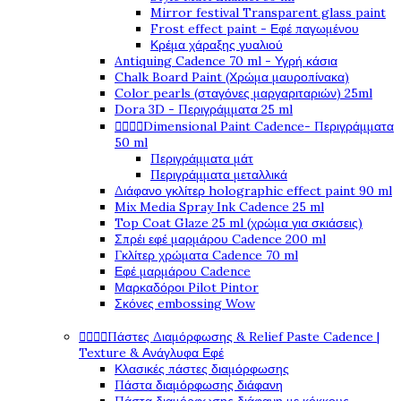
Mirror festival Transparent glass paint
Frost effect paint - Εφέ παγωμένου
Κρέμα χάραξης γυαλιού
Antiquing Cadence 70 ml - Υγρή κάσια
Chalk Board Paint (Χρώμα μαυροπίνακα)
Color pearls (σταγόνες μαργαριταριών) 25ml
Dora 3D - Περιγράμματα 25 ml




Dimensional Paint Cadence- Περιγράμματα
50 ml
Περιγράμματα μάτ
Περιγράμματα μεταλλικά
Διάφανο γκλίτερ holographic effect paint 90 ml
Mix Media Spray Ink Cadence 25 ml
Top Coat Glaze 25 ml (χρώμα για σκιάσεις)
Σπρέι εφέ μαρμάρου Cadence 200 ml
Γκλίτερ χρώματα Cadence 70 ml
Εφέ μαρμάρου Cadence
Μαρκαδόροι Pilot Pintor
Σκόνες embossing Wow




Πάστες Διαμόρφωσης & Relief Paste Cadence |
Texture & Ανάγλυφα Εφέ
Κλασικές πάστες διαμόρφωσης
Πάστα διαμόρφωσης διάφανη