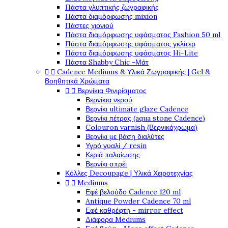
Πάστα γλυπτικής ζωγραφικής
Πάστα διαμόρφωσης mixion
Πάστες χιονιού
Πάστα διαμόρφωσης υφάσματος Fashion 50 ml
Πάστα διαμόρφωσης υφάσματος γκλίτερ
Πάστα διαμόρφωσης υφάσματος Hi-Lite
Πάστα Shabby Chic -Μάτ


Cadence Mediums & Υλικά Ζωγραφικής | Gel &
Βοηθητικά Χρώματα


Βερνίκια Φινιρίσματος
Βερνίκια νερού
Βερνίκι ultimate glaze Cadence
Βερνίκι πέτρας (aqua stone Cadence)
Colouron varnish (Βερνικόχρωμα)
Βερνίκι με βάση διαλύτες
Υγρό γυαλί / resin
Κεριά παλαίωσης
Βερνίκι σπρέι
Κόλλες Decoupage | Υλικά Χειροτεχνίας


Mediums
Εφέ βελούδο Cadence 120 ml
Antique Powder Cadence 70 ml
Εφέ καθρέφτη - mirror effect
Διάφορα Mediums