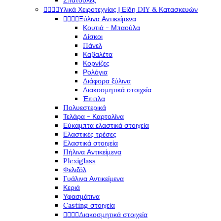
Σπάτουλες




Υλικά Χειροτεχνίας | Είδη DIY & Κατασκευών




Ξύλινα Αντικείμενα
Κουτιά - Μπαούλα
Δίσκοι
Πάνελ
Καβαλέτα
Κορνίζες
Ρολόγια
Διάφορα ξύλινα
Διακοσμητικά στοιχεία
Έπιπλα
Πολυεστερικά
Τελάρα - Καρτολίνα
Εύκαμπτα ελαστικά στοιχεία
Ελαστικές τρέσες
Ελαστικά στοιχεία
Πήλινα Αντικείμενα
Plexiglass
Φελιζόλ
Γυάλινα Αντικείμενα
Κεριά
Υφασμάτινα
Casting στοιχεία




Διακοσμητικά στοιχεία