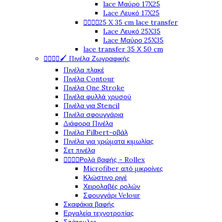
lace Μαύρο 17X25
Lace Λευκό 17X25




25 X 35 cm lace transfer
Lace Λευκό 25X35
Lace Μαύρο 25X35
lace transfer 35 Χ 50 cm




🖌️ Πινέλα Ζωγραφικής
Πινέλα πλακέ
Πινέλα Contour
Πινέλα One Stroke
Πινέλα φυλλά χρυσού
Πινέλα για Stencil
Πινέλα σφουγγάρια
Διάφορα Πινέλα
Πινέλα Filbert-οβάλ
Πινέλα για χρώματα κιμωλίας
Σετ πινέλα




Ρολά βαφής - Rollex
Microfiber από μικροίνες
Κλώστινο ριγέ
Χειρολαβές ρολών
Σφουγγάρι Velour
Σκαφάκια βαφής
Εργαλεία τεχνοτροπίας