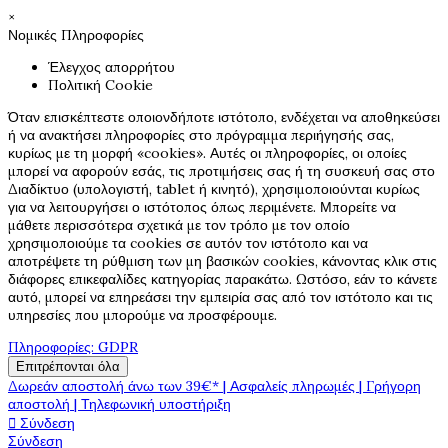
×
Νομικές Πληροφορίες
Έλεγχος απορρήτου
Πολιτική Cookie
Όταν επισκέπτεστε οποιονδήποτε ιστότοπο, ενδέχεται να αποθηκεύσει
ή να ανακτήσει πληροφορίες στο πρόγραμμα περιήγησής σας,
κυρίως με τη μορφή «cookies». Αυτές οι πληροφορίες, οι οποίες
μπορεί να αφορούν εσάς, τις προτιμήσεις σας ή τη συσκευή σας στο
Διαδίκτυο (υπολογιστή, tablet ή κινητό), χρησιμοποιούνται κυρίως
για να λειτουργήσει ο ιστότοπος όπως περιμένετε. Μπορείτε να
μάθετε περισσότερα σχετικά με τον τρόπο με τον οποίο
χρησιμοποιούμε τα cookies σε αυτόν τον ιστότοπο και να
αποτρέψετε τη ρύθμιση των μη βασικών cookies, κάνοντας κλικ στις
διάφορες επικεφαλίδες κατηγορίας παρακάτω. Ωστόσο, εάν το κάνετε
αυτό, μπορεί να επηρεάσει την εμπειρία σας από τον ιστότοπο και τις
υπηρεσίες που μπορούμε να προσφέρουμε.
Πληροφορίες: GDPR
Επιτρέπονται όλα
Δωρεάν αποστολή άνω των 39€* | Ασφαλείς πληρωμές | Γρήγορη
αποστολή | Τηλεφωνική υποστήριξη

Σύνδεση
Σύνδεση