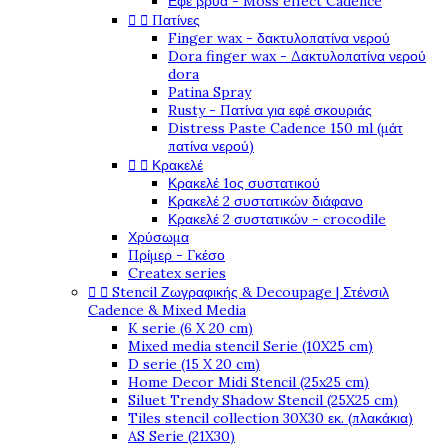
Εφέ βρύα - Moss effect Cadence


Πατίνες
Finger wax - δακτυλοπατίνα νερού
Dora finger wax - Δακτυλοπατίνα νερού
dora
Patina Spray
Rusty - Πατίνα για εφέ σκουριάς
Distress Paste Cadence 150 ml (μάτ
πατίνα νερού)


Κρακελέ
Κρακελέ 1ος συστατικού
Κρακελέ 2 συστατικών διάφανο
Κρακελέ 2 συστατικών - crocodile
Χρύσωμα
Πρίμερ - Γκέσο
Createx series


Stencil Ζωγραφικής & Decoupage | Στένσιλ
Cadence & Mixed Media
K serie (6 X 20 cm)
Mixed media stencil Serie (10X25 cm)
D serie (15 X 20 cm)
Home Decor Midi Stencil (25x25 cm)
Siluet Trendy Shadow Stencil (25X25 cm)
Tiles stencil collection 30X30 εκ. (πλακάκια)
AS Serie (21X30)