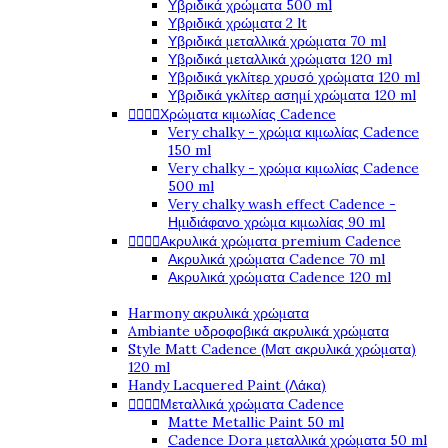
Υβριδικά χρώματα 500 ml
Υβριδικά χρώματα 2 lt
Υβριδικά μεταλλικά χρώματα 70 ml
Υβριδικά μεταλλικά χρώματα 120 ml
Υβριδικά γκλίτερ χρυσό χρώματα 120 ml
Υβριδικά γκλίτερ ασημί χρώματα 120 ml




Χρώματα κιμωλίας Cadence
Very chalky - χρώμα κιμωλίας Cadence
150 ml
Very chalky - χρώμα κιμωλίας Cadence
500 ml
Very chalky wash effect Cadence -
Ημιδιάφανο χρώμα κιμωλίας 90 ml




Ακρυλικά χρώματα premium Cadence
Ακρυλικά χρώματα Cadence 70 ml
Ακρυλικά χρώματα Cadence 120 ml
Harmony ακρυλικά χρώματα
Ambiante υδροφοβικά ακρυλικά χρώματα
Style Matt Cadence (Ματ ακρυλικά χρώματα)
120 ml
Handy Lacquered Paint (Λάκα)




Μεταλλικά χρώματα Cadence
Matte Metallic Paint 50 ml
Cadence Dora μεταλλικά χρώματα 50 ml