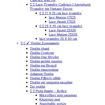
Cadence Rub On


Lace Transfer Cadence | Δαντελωτά
Transfer για Vintage Decor


17 Χ 25 cm lace transfer
lace Μαύρο 17X25
Lace Λευκό 17X25


25 X 35 cm lace transfer
Lace Λευκό 25X35
Lace Μαύρο 25X35
lace transfer 35 Χ 50 cm


🖌️ Πινέλα Ζωγραφικής
Πινέλα πλακέ
Πινέλα Contour
Πινέλα One Stroke
Πινέλα φυλλά χρυσού
Πινέλα για Stencil
Πινέλα σφουγγάρια
Διάφορα Πινέλα
Πινέλα Filbert-οβάλ
Πινέλα για χρώματα κιμωλίας
Σετ πινέλα


Ρολά βαφής - Rollex
Microfiber από μικροίνες
Κλώστινο ριγέ
Χειρολαβές ρολών