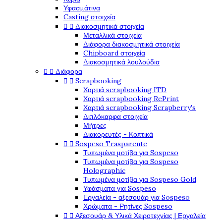
Υφασμάτινα
Casting στοιχεία


Διακοσμητικά στοιχεία
Μεταλλικά στοιχεία
Διάφορα διακοσμητικά στοιχεία
Chipboard στοιχεία
Διακοσμητικά λουλούδια


Διάφορα


Scrapbooking
Χαρτιά scrapbooking ITD
Χαρτιά scrapbooking RePrint
Χαρτιά scrapbooking Scrapberry's
Διπλόκαρφα στοιχεία
Μήτρες
Διακορευτές - Κοπτικά


Sospeso Trasparente
Τυπωμένα μοτίβα για Sospeso
Τυπωμένα μοτίβα για Sospeso
Holographic
Τυπωμένα μοτίβα για Sospeso Gold
Υφάσματα για Sospeso
Εργαλεία - αξεσουάρ για Sospeso
Χρώματα - Ρητίνες Sospeso


Αξεσουάρ & Υλικά Χειροτεχνίας | Εργαλεία