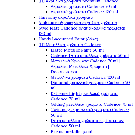


Ακρυλικά χρώματα premium Cadence
Ακρυλικά χρώματα Cadence 70 ml
Ακρυλικά χρώματα Cadence 120 ml
Harmony ακρυλικά χρώματα
Ambiante υδροφοβικά ακρυλικά χρώματα
Style Matt Cadence (Ματ ακρυλικά χρώματα)
120 ml
Handy Lacquered Paint (Λάκα)


Μεταλλικά χρώματα Cadence
Matte Metallic Paint 50 ml
Cadence Dora μεταλλικά χρώματα 50 ml
Μεταλλικά Χρώματα Cadence 70ml |
Ακρυλικά Μεταλλικά Χρώματα |
Decorezerva
Μεταλλικά χρώματα Cadence 120 ml
Diamond μεταλλικά χρώματα Cadence 70
ml
Extreme Light μεταλλικά χρώματα
Cadence 70 ml
Gilding μεταλλικά χρώματα Cadence 70 ml
Twin magic μεταλλικά χρώματα Cadence
50 ml
Dora μεταλλικά χρώματα κερί-σαπούνι
Cadence 50 ml
Prisma metallic paint