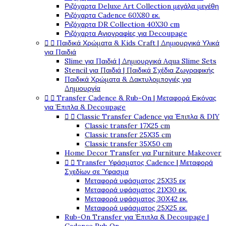
Ριζόχαρτα Deluxe Art Collection μεγάλα μεγέθη
Ριζόχαρτα Cadence 60X80 εκ.
Ριζόχαρτα DR Collection 40X30 cm
Ριζόχαρτα Αγιογραφίες για Decoupage


Παιδικά Χρώματα & Kids Craft | Δημιουργικά Υλικά
για Παιδιά
Slime για Παιδιά | Δημιουργικά Aqua Slime Sets
Stencil για Παιδιά | Παιδικά Σχέδια Ζωγραφικής
Παιδικά Χρώματα & Δακτυλομπογιές για
Δημιουργία


Transfer Cadence & Rub-On | Μεταφορά Εικόνας
για Έπιπλα & Decoupage


Classic Transfer Cadence για Έπιπλα & DIY
Classic transfer 17Χ25 cm
Classic transfer 25Χ35 cm
Classic transfer 35Χ50 cm
Home Decor Transfer για Furniture Makeover


Transfer Υφάσματος Cadence | Μεταφορά
Σχεδίων σε Ύφασμα
Μεταφορά υφάσματος 25Χ35 εκ
Μεταφορά υφάσματος 21Χ30 εκ.
Μεταφορά υφάσματος 30Χ42 εκ.
Μεταφορά υφάσματος 25Χ25 εκ.
Rub-On Transfer για Έπιπλα & Decoupage |