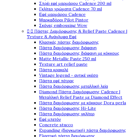
Σπρέι εφέ μαρμάρου Cadence 200 ml
Γκλίτερ χρώματα Cadence 70 ml
Εφέ μαρμάρου Cadence
Μαρκαδόροι Pilot Pintor
Σκόνες embossing Wow


Πάστες Διαμόρφωσης & Relief Paste Cadence |
Texture & Ανάγλυφα Εφέ
Κλασικές πάστες διαμόρφωσης
Πάστα διαμόρφωσης διάφανη
Πάστα διαμόρφωσης διάφανη με κόκκους
Matte Metallic Paste 250 ml
Texture art relief paste
Πάστα κρακελέ
Vintage legend - αντικέ γκέσο
Πάστα εφέ πέτρας
Πάστα διαμόρφωσης μεταλλική λεία
Diamond Πάστα Διαμόρφωσης Cadence |
Μεταλλική Relief Paste με Diamond Effect
Πάστα διαμόρφωσης με κόκκους Dora perla
Πάστα διαμόρφωσης Hi-Lite
Πάστα διαμόρφωσης γκλίτερ
Εφέ μπετόν
Concrete stucco
Expanding (διογκωτική) πάστα διαμόρφωσης
Ελαστική πάστα διαμόφωσης