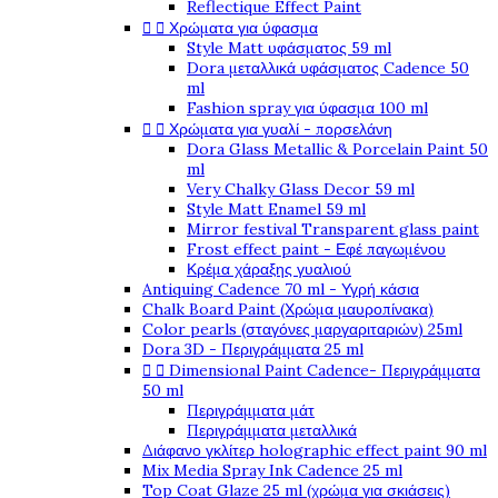
Reflectique Effect Paint
Χρώματα για ύφασμα


Style Matt υφάσματος 59 ml
Dora μεταλλικά υφάσματος Cadence 50
ml
Fashion spray για ύφασμα 100 ml
Χρώματα για γυαλί - πορσελάνη


Dora Glass Metallic & Porcelain Paint 50
ml
Very Chalky Glass Decor 59 ml
Style Matt Enamel 59 ml
Mirror festival Transparent glass paint
Frost effect paint - Εφέ παγωμένου
Κρέμα χάραξης γυαλιού
Antiquing Cadence 70 ml - Υγρή κάσια
Chalk Board Paint (Χρώμα μαυροπίνακα)
Color pearls (σταγόνες μαργαριταριών) 25ml
Dora 3D - Περιγράμματα 25 ml
Dimensional Paint Cadence- Περιγράμματα


50 ml
Περιγράμματα μάτ
Περιγράμματα μεταλλικά
Διάφανο γκλίτερ holographic effect paint 90 ml
Mix Media Spray Ink Cadence 25 ml
Top Coat Glaze 25 ml (χρώμα για σκιάσεις)