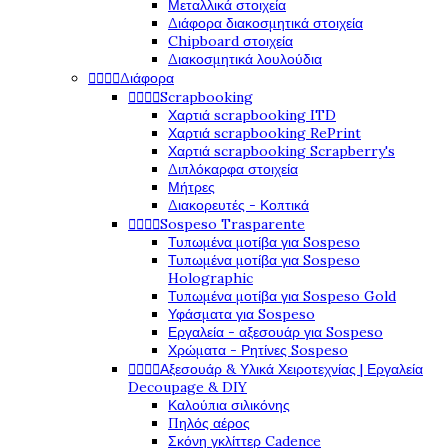
Μεταλλικά στοιχεία
Διάφορα διακοσμητικά στοιχεία
Chipboard στοιχεία
Διακοσμητικά λουλούδια
Διάφορα




Scrapbooking




Χαρτιά scrapbooking ITD
Χαρτιά scrapbooking RePrint
Χαρτιά scrapbooking Scrapberry's
Διπλόκαρφα στοιχεία
Μήτρες
Διακορευτές - Κοπτικά
Sospeso Trasparente




Τυπωμένα μοτίβα για Sospeso
Τυπωμένα μοτίβα για Sospeso
Holographic
Τυπωμένα μοτίβα για Sospeso Gold
Υφάσματα για Sospeso
Εργαλεία - αξεσουάρ για Sospeso
Χρώματα - Ρητίνες Sospeso
Αξεσουάρ & Υλικά Χειροτεχνίας | Εργαλεία




Decoupage & DIY
Καλούπια σιλικόνης
Πηλός αέρος
Σκόνη γκλίττερ Cadence