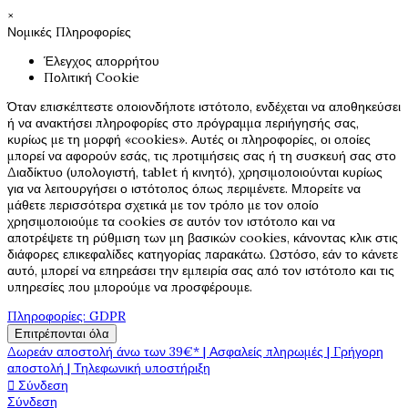
×
Νομικές Πληροφορίες
Έλεγχος απορρήτου
Πολιτική Cookie
Όταν επισκέπτεστε οποιονδήποτε ιστότοπο, ενδέχεται να αποθηκεύσει
ή να ανακτήσει πληροφορίες στο πρόγραμμα περιήγησής σας,
κυρίως με τη μορφή «cookies». Αυτές οι πληροφορίες, οι οποίες
μπορεί να αφορούν εσάς, τις προτιμήσεις σας ή τη συσκευή σας στο
Διαδίκτυο (υπολογιστή, tablet ή κινητό), χρησιμοποιούνται κυρίως
για να λειτουργήσει ο ιστότοπος όπως περιμένετε. Μπορείτε να
μάθετε περισσότερα σχετικά με τον τρόπο με τον οποίο
χρησιμοποιούμε τα cookies σε αυτόν τον ιστότοπο και να
αποτρέψετε τη ρύθμιση των μη βασικών cookies, κάνοντας κλικ στις
διάφορες επικεφαλίδες κατηγορίας παρακάτω. Ωστόσο, εάν το κάνετε
αυτό, μπορεί να επηρεάσει την εμπειρία σας από τον ιστότοπο και τις
υπηρεσίες που μπορούμε να προσφέρουμε.
Πληροφορίες: GDPR
Επιτρέπονται όλα
Δωρεάν αποστολή άνω των 39€* | Ασφαλείς πληρωμές | Γρήγορη
αποστολή | Τηλεφωνική υποστήριξη
Σύνδεση

Σύνδεση