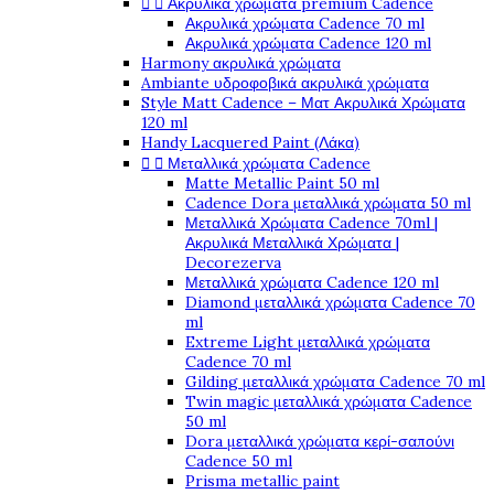
Ακρυλικά χρώματα premium Cadence


Ακρυλικά χρώματα Cadence 70 ml
Ακρυλικά χρώματα Cadence 120 ml
Harmony ακρυλικά χρώματα
Ambiante υδροφοβικά ακρυλικά χρώματα
Style Matt Cadence – Ματ Ακρυλικά Χρώματα
120 ml
Handy Lacquered Paint (Λάκα)
Μεταλλικά χρώματα Cadence


Matte Metallic Paint 50 ml
Cadence Dora μεταλλικά χρώματα 50 ml
Μεταλλικά Χρώματα Cadence 70ml |
Ακρυλικά Μεταλλικά Χρώματα |
Decorezerva
Μεταλλικά χρώματα Cadence 120 ml
Diamond μεταλλικά χρώματα Cadence 70
ml
Extreme Light μεταλλικά χρώματα
Cadence 70 ml
Gilding μεταλλικά χρώματα Cadence 70 ml
Twin magic μεταλλικά χρώματα Cadence
50 ml
Dora μεταλλικά χρώματα κερί-σαπούνι
Cadence 50 ml
Prisma metallic paint