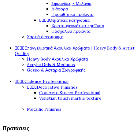
Σφραγίδες - Μελάνια
Διάφορα
Προωθητικά προϊόντα
Θεματικές κατηγορίες




Χριστουγεννιάτικα προϊόντα
Πασχαλινά προϊόντα
Χαρτιά decoupage
Επαγγελματικά Ακρυλικά Χρώματα | Heavy Body & Artist




Quality
Heavy Body Ακρυλικά Χρώματα
Acrylic Gels & Mediums
Gesso & Αστάρια Ζωγραφικής
Cadence Professional




Decorative Finishes




Concrete Stucco Professional
Venetian touch marble texture
Metallic Finishes
Προτάσεις