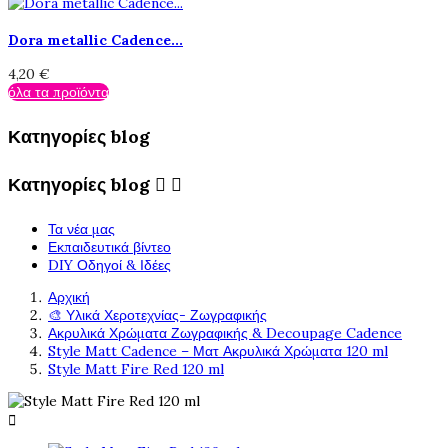
Dora metallic Cadence...
4,20 €
όλα τα προϊόντα
Κατηγορίες blog
Κατηγορίες blog


Τα νέα μας
Εκπαιδευτικά βίντεο
DIY Οδηγοί & Ιδέες
Αρχική
🎨 Υλικά Χεροτεχνίας- Ζωγραφικής
Ακρυλικά Χρώματα Ζωγραφικής & Decoupage Cadence
Style Matt Cadence – Ματ Ακρυλικά Χρώματα 120 ml
Style Matt Fire Red 120 ml
