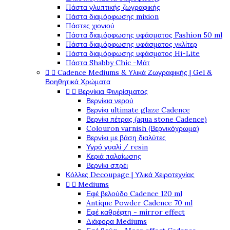
Πάστα γλυπτικής ζωγραφικής
Πάστα διαμόρφωσης mixion
Πάστες χιονιού
Πάστα διαμόρφωσης υφάσματος Fashion 50 ml
Πάστα διαμόρφωσης υφάσματος γκλίτερ
Πάστα διαμόρφωσης υφάσματος Hi-Lite
Πάστα Shabby Chic -Μάτ
Cadence Mediums & Υλικά Ζωγραφικής | Gel &


Βοηθητικά Χρώματα
Βερνίκια Φινιρίσματος


Βερνίκια νερού
Βερνίκι ultimate glaze Cadence
Βερνίκι πέτρας (aqua stone Cadence)
Colouron varnish (Βερνικόχρωμα)
Βερνίκι με βάση διαλύτες
Υγρό γυαλί / resin
Κεριά παλαίωσης
Βερνίκι σπρέι
Κόλλες Decoupage | Υλικά Χειροτεχνίας
Mediums


Εφέ βελούδο Cadence 120 ml
Antique Powder Cadence 70 ml
Εφέ καθρέφτη - mirror effect
Διάφορα Mediums