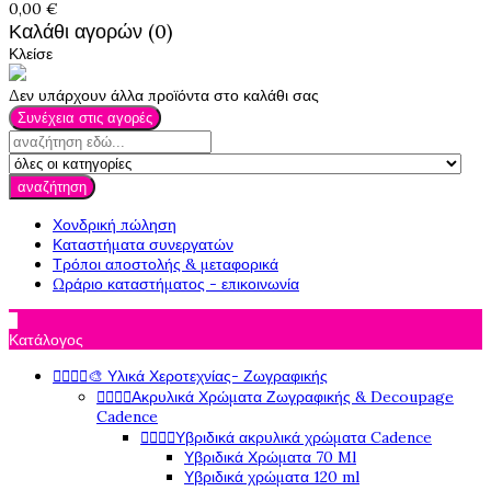
0,00 €
Καλάθι αγορών (0)
Κλείσε
Δεν υπάρχουν άλλα προϊόντα στο καλάθι σας
Συνέχεια στις αγορές
αναζήτηση
Χονδρική πώληση
Καταστήματα συνεργατών
Τρόποι αποστολής & μεταφορικά
Ωράριο καταστήματος - επικοινωνία

Κατάλογος
🎨 Υλικά Χεροτεχνίας- Ζωγραφικής




Ακρυλικά Χρώματα Ζωγραφικής & Decoupage




Cadence
Υβριδικά ακρυλικά χρώματα Cadence




Υβριδικά Χρώματα 70 Ml
Υβριδικά χρώματα 120 ml