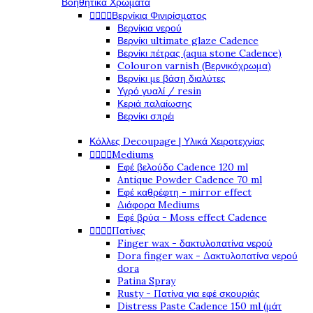
Βοηθητικά Χρώματα
Βερνίκια Φινιρίσματος




Βερνίκια νερού
Βερνίκι ultimate glaze Cadence
Βερνίκι πέτρας (aqua stone Cadence)
Colouron varnish (Βερνικόχρωμα)
Βερνίκι με βάση διαλύτες
Υγρό γυαλί / resin
Κεριά παλαίωσης
Βερνίκι σπρέι
Κόλλες Decoupage | Υλικά Χειροτεχνίας
Mediums




Εφέ βελούδο Cadence 120 ml
Antique Powder Cadence 70 ml
Εφέ καθρέφτη - mirror effect
Διάφορα Mediums
Εφέ βρύα - Moss effect Cadence
Πατίνες




Finger wax - δακτυλοπατίνα νερού
Dora finger wax - Δακτυλοπατίνα νερού
dora
Patina Spray
Rusty - Πατίνα για εφέ σκουριάς
Distress Paste Cadence 150 ml (μάτ