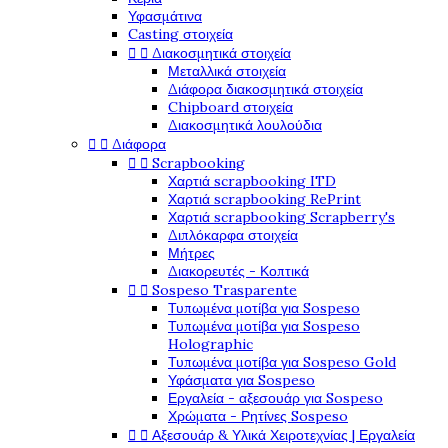
Υφασμάτινα
Casting στοιχεία
Διακοσμητικά στοιχεία


Μεταλλικά στοιχεία
Διάφορα διακοσμητικά στοιχεία
Chipboard στοιχεία
Διακοσμητικά λουλούδια
Διάφορα


Scrapbooking


Χαρτιά scrapbooking ITD
Χαρτιά scrapbooking RePrint
Χαρτιά scrapbooking Scrapberry's
Διπλόκαρφα στοιχεία
Μήτρες
Διακορευτές - Κοπτικά
Sospeso Trasparente


Τυπωμένα μοτίβα για Sospeso
Τυπωμένα μοτίβα για Sospeso
Holographic
Τυπωμένα μοτίβα για Sospeso Gold
Υφάσματα για Sospeso
Εργαλεία - αξεσουάρ για Sospeso
Χρώματα - Ρητίνες Sospeso
Αξεσουάρ & Υλικά Χειροτεχνίας | Εργαλεία

