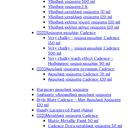
Υβριδικά χρώματα 500 ml
Υβριδικά χρώματα 2 lt
Υβριδικά μεταλλικά χρώματα 70 ml
Υβριδικά μεταλλικά χρώματα 120 ml
Υβριδικά γκλίτερ χρυσό χρώματα 120 ml
Υβριδικά γκλίτερ ασημί χρώματα 120 ml
Χρώματα κιμωλίας Cadence




Very chalky - χρώμα κιμωλίας Cadence
150 ml
Very chalky - χρώμα κιμωλίας Cadence
500 ml
Very chalky wash effect Cadence -
Ημιδιάφανο χρώμα κιμωλίας 90 ml
Ακρυλικά χρώματα premium Cadence




Ακρυλικά χρώματα Cadence 70 ml
Ακρυλικά χρώματα Cadence 120 ml
Harmony ακρυλικά χρώματα
Ambiante υδροφοβικά ακρυλικά χρώματα
Style Matt Cadence – Ματ Ακρυλικά Χρώματα
120 ml
Handy Lacquered Paint (Λάκα)
Μεταλλικά χρώματα Cadence




Matte Metallic Paint 50 ml
Cadence Dora μεταλλικά χρώματα 50 ml