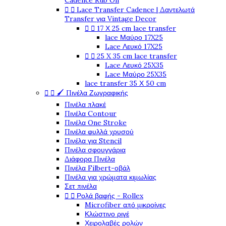
Cadence Rub On
Lace Transfer Cadence | Δαντελωτά


Transfer για Vintage Decor
17 Χ 25 cm lace transfer


lace Μαύρο 17X25
Lace Λευκό 17X25
25 X 35 cm lace transfer


Lace Λευκό 25X35
Lace Μαύρο 25X35
lace transfer 35 Χ 50 cm
🖌️ Πινέλα Ζωγραφικής


Πινέλα πλακέ
Πινέλα Contour
Πινέλα One Stroke
Πινέλα φυλλά χρυσού
Πινέλα για Stencil
Πινέλα σφουγγάρια
Διάφορα Πινέλα
Πινέλα Filbert-οβάλ
Πινέλα για χρώματα κιμωλίας
Σετ πινέλα
Ρολά βαφής - Rollex


Microfiber από μικροίνες
Κλώστινο ριγέ
Χειρολαβές ρολών