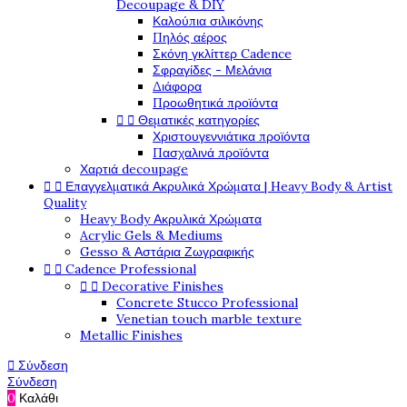
Decoupage & DIY
Καλούπια σιλικόνης
Πηλός αέρος
Σκόνη γκλίττερ Cadence
Σφραγίδες - Μελάνια
Διάφορα
Προωθητικά προϊόντα
Θεματικές κατηγορίες


Χριστουγεννιάτικα προϊόντα
Πασχαλινά προϊόντα
Χαρτιά decoupage
Επαγγελματικά Ακρυλικά Χρώματα | Heavy Body & Artist


Quality
Heavy Body Ακρυλικά Χρώματα
Acrylic Gels & Mediums
Gesso & Αστάρια Ζωγραφικής
Cadence Professional


Decorative Finishes


Concrete Stucco Professional
Venetian touch marble texture
Metallic Finishes
Σύνδεση

Σύνδεση
0
Καλάθι