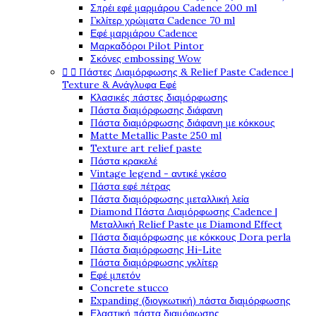
Σπρέι εφέ μαρμάρου Cadence 200 ml
Γκλίτερ χρώματα Cadence 70 ml
Εφέ μαρμάρου Cadence
Μαρκαδόροι Pilot Pintor
Σκόνες embossing Wow
Πάστες Διαμόρφωσης & Relief Paste Cadence |


Texture & Ανάγλυφα Εφέ
Κλασικές πάστες διαμόρφωσης
Πάστα διαμόρφωσης διάφανη
Πάστα διαμόρφωσης διάφανη με κόκκους
Matte Metallic Paste 250 ml
Texture art relief paste
Πάστα κρακελέ
Vintage legend - αντικέ γκέσο
Πάστα εφέ πέτρας
Πάστα διαμόρφωσης μεταλλική λεία
Diamond Πάστα Διαμόρφωσης Cadence |
Μεταλλική Relief Paste με Diamond Effect
Πάστα διαμόρφωσης με κόκκους Dora perla
Πάστα διαμόρφωσης Hi-Lite
Πάστα διαμόρφωσης γκλίτερ
Εφέ μπετόν
Concrete stucco
Expanding (διογκωτική) πάστα διαμόρφωσης
Ελαστική πάστα διαμόφωσης