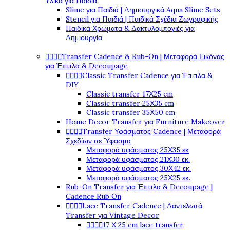
Υλικά για Παιδιά
Slime για Παιδιά | Δημιουργικά Aqua Slime Sets
Stencil για Παιδιά | Παιδικά Σχέδια Ζωγραφικής
Παιδικά Χρώματα & Δακτυλομπογιές για
Δημιουργία
Transfer Cadence & Rub-On | Μεταφορά Εικόνας




για Έπιπλα & Decoupage
Classic Transfer Cadence για Έπιπλα &




DIY
Classic transfer 17Χ25 cm
Classic transfer 25Χ35 cm
Classic transfer 35Χ50 cm
Home Decor Transfer για Furniture Makeover
Transfer Υφάσματος Cadence | Μεταφορά




Σχεδίων σε Ύφασμα
Μεταφορά υφάσματος 25Χ35 εκ
Μεταφορά υφάσματος 21Χ30 εκ.
Μεταφορά υφάσματος 30Χ42 εκ.
Μεταφορά υφάσματος 25Χ25 εκ.
Rub-On Transfer για Έπιπλα & Decoupage |
Cadence Rub On
Lace Transfer Cadence | Δαντελωτά




Transfer για Vintage Decor
17 Χ 25 cm lace transfer



