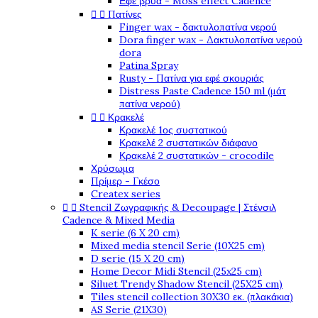
Εφέ βρύα - Moss effect Cadence
Πατίνες


Finger wax - δακτυλοπατίνα νερού
Dora finger wax - Δακτυλοπατίνα νερού
dora
Patina Spray
Rusty - Πατίνα για εφέ σκουριάς
Distress Paste Cadence 150 ml (μάτ
πατίνα νερού)
Κρακελέ


Κρακελέ 1ος συστατικού
Κρακελέ 2 συστατικών διάφανο
Κρακελέ 2 συστατικών - crocodile
Χρύσωμα
Πρίμερ - Γκέσο
Createx series
Stencil Ζωγραφικής & Decoupage | Στένσιλ


Cadence & Mixed Media
K serie (6 X 20 cm)
Mixed media stencil Serie (10X25 cm)
D serie (15 X 20 cm)
Home Decor Midi Stencil (25x25 cm)
Siluet Trendy Shadow Stencil (25X25 cm)
Tiles stencil collection 30X30 εκ. (πλακάκια)
AS Serie (21X30)