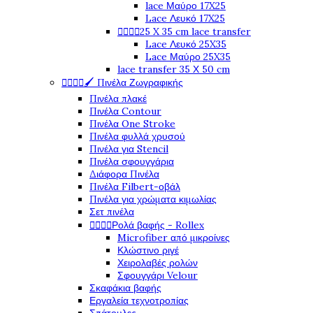
lace Μαύρο 17X25
Lace Λευκό 17X25
25 X 35 cm lace transfer




Lace Λευκό 25X35
Lace Μαύρο 25X35
lace transfer 35 Χ 50 cm
🖌️ Πινέλα Ζωγραφικής




Πινέλα πλακέ
Πινέλα Contour
Πινέλα One Stroke
Πινέλα φυλλά χρυσού
Πινέλα για Stencil
Πινέλα σφουγγάρια
Διάφορα Πινέλα
Πινέλα Filbert-οβάλ
Πινέλα για χρώματα κιμωλίας
Σετ πινέλα
Ρολά βαφής - Rollex




Microfiber από μικροίνες
Κλώστινο ριγέ
Χειρολαβές ρολών
Σφουγγάρι Velour
Σκαφάκια βαφής
Εργαλεία τεχνοτροπίας