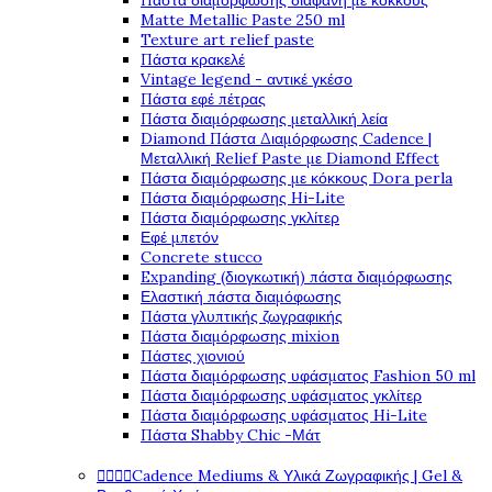
Πάστα διαμόρφωσης διάφανη με κόκκους
Matte Metallic Paste 250 ml
Texture art relief paste
Πάστα κρακελέ
Vintage legend - αντικέ γκέσο
Πάστα εφέ πέτρας
Πάστα διαμόρφωσης μεταλλική λεία
Diamond Πάστα Διαμόρφωσης Cadence |
Μεταλλική Relief Paste με Diamond Effect
Πάστα διαμόρφωσης με κόκκους Dora perla
Πάστα διαμόρφωσης Hi-Lite
Πάστα διαμόρφωσης γκλίτερ
Εφέ μπετόν
Concrete stucco
Expanding (διογκωτική) πάστα διαμόρφωσης
Ελαστική πάστα διαμόφωσης
Πάστα γλυπτικής ζωγραφικής
Πάστα διαμόρφωσης mixion
Πάστες χιονιού
Πάστα διαμόρφωσης υφάσματος Fashion 50 ml
Πάστα διαμόρφωσης υφάσματος γκλίτερ
Πάστα διαμόρφωσης υφάσματος Hi-Lite
Πάστα Shabby Chic -Μάτ
Cadence Mediums & Υλικά Ζωγραφικής | Gel &



