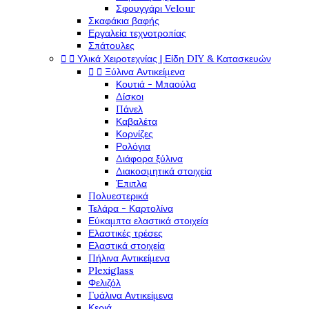
Σφουγγάρι Velour
Σκαφάκια βαφής
Εργαλεία τεχνοτροπίας
Σπάτουλες
Υλικά Χειροτεχνίας | Είδη DIY & Κατασκευών


Ξύλινα Αντικείμενα


Κουτιά - Μπαούλα
Δίσκοι
Πάνελ
Καβαλέτα
Κορνίζες
Ρολόγια
Διάφορα ξύλινα
Διακοσμητικά στοιχεία
Έπιπλα
Πολυεστερικά
Τελάρα - Καρτολίνα
Εύκαμπτα ελαστικά στοιχεία
Ελαστικές τρέσες
Ελαστικά στοιχεία
Πήλινα Αντικείμενα
Plexiglass
Φελιζόλ
Γυάλινα Αντικείμενα
Κεριά