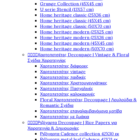
Grunge Collection (45X45 cm)
U serie Stencil (13X57 cm)
Home heritage classic (25X36 cm)
Home heritage classic (45X45 cm)
Home heritage classic (50X70 cm)
Home heritage modern (25X25 cm)
Home heritage modern (25X36 cm)
Home heritage modern (45X45 cm)
Home heritage modern (50X70 cm)
Χαρτοπετσέτες Decoupage | Vintage & Floral




Σχέδια Χειροτεχνίας
Χαρτοπετσέτες διάφορες
Χαρτοπετσέτες vintage
Χαρτοπετσέτες παιδικές
Χαρτοπετσέτες Χριστουγεννιάτικες
Χαρτοπετσέτες Πασχαλινές
Χαρτοπετσέτες καλοκαιρινές
Floral Χαρτοπετσέτες Decoupage | Λουλούδια &
Romantic Σχέδια
Χαρτοπετσέτες επαναλαμβανόμενα μοτίβα
Χαρτοπετσέτες με ζωάκια
Ριζόχαρτα Decoupage | Rice Papers για




Χειροτεχνία & Δημιουργίες
Ριζόχαρτα Cadence collection 42X30 εκ
Ριζόχαρτα metal leaf Cadence 42X31 εκ