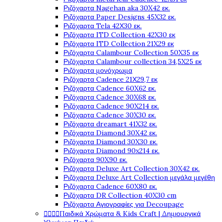
Ριζόχαρτα Nagehan aka 30X42 εκ.
Ριζόχαρτα Paper Designs 45X32 εκ.
Ριζόχαρτα Tela 42Χ30 εκ.
Ριζόχαρτα ITD Collection 42X30 εκ
Ριζόχαρτα ITD Collection 21X29 εκ
Ριζόχαρτα Calambour Collection 50X35 εκ
Ριζόχαρτα Calambour collection 34,5X25 εκ
Ριζόχαρτα μονόχρωμα
Ριζόχαρτα Cadence 21Χ29,7 εκ
Ριζόχαρτα Cadence 60X62 εκ.
Ριζόχαρτα Cadence 30X68 εκ.
Ριζόχαρτα Cadence 90X214 εκ.
Ριζόχαρτα Cadence 30X30 εκ.
Ριζόχαρτα dreamart 41X32 εκ.
Ριζόχαρτα Diamond 30X42 εκ.
Ριζόχαρτα Diamond 30X30 εκ.
Ριζόχαρτα Diamond 90x214 εκ.
Ριζόχαρτα 90X90 εκ.
Ριζόχαρτα Deluxe Art Collection 30X42 εκ.
Ριζόχαρτα Deluxe Art Collection μεγάλα μεγέθη
Ριζόχαρτα Cadence 60X80 εκ.
Ριζόχαρτα DR Collection 40X30 cm
Ριζόχαρτα Αγιογραφίες για Decoupage
Παιδικά Χρώματα & Kids Craft | Δημιουργικά



