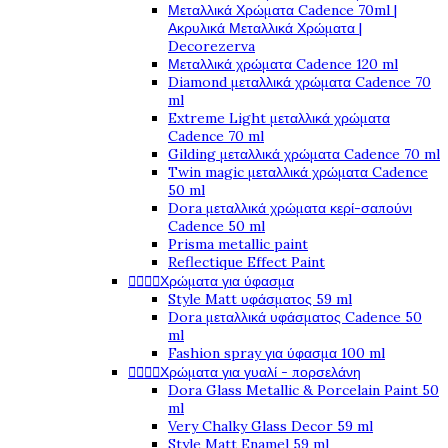
Μεταλλικά Χρώματα Cadence 70ml |
Ακρυλικά Μεταλλικά Χρώματα |
Decorezerva
Μεταλλικά χρώματα Cadence 120 ml
Diamond μεταλλικά χρώματα Cadence 70
ml
Extreme Light μεταλλικά χρώματα
Cadence 70 ml
Gilding μεταλλικά χρώματα Cadence 70 ml
Twin magic μεταλλικά χρώματα Cadence
50 ml
Dora μεταλλικά χρώματα κερί-σαπούνι
Cadence 50 ml
Prisma metallic paint
Reflectique Effect Paint
Χρώματα για ύφασμα




Style Matt υφάσματος 59 ml
Dora μεταλλικά υφάσματος Cadence 50
ml
Fashion spray για ύφασμα 100 ml
Χρώματα για γυαλί - πορσελάνη




Dora Glass Metallic & Porcelain Paint 50
ml
Very Chalky Glass Decor 59 ml
Style Matt Enamel 59 ml