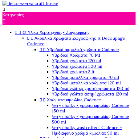

Κατηγορίες

🎨 Υλικά Χεροτεχνίας- Ζωγραφικής


Ακρυλικά Χρώματα Ζωγραφικής & Decoupage


Cadence
Υβριδικά ακρυλικά χρώματα Cadence


Υβριδικά Χρώματα 70 Ml
Υβριδικά χρώματα 120 ml
Υβριδικά χρώματα 500 ml
Υβριδικά χρώματα 2 lt
Υβριδικά μεταλλικά χρώματα 70 ml
Υβριδικά μεταλλικά χρώματα 120 ml
Υβριδικά γκλίτερ χρυσό χρώματα 120 ml
Υβριδικά γκλίτερ ασημί χρώματα 120 ml
Χρώματα κιμωλίας Cadence


Very chalky - χρώμα κιμωλίας Cadence
150 ml
Very chalky - χρώμα κιμωλίας Cadence
500 ml
Very chalky wash effect Cadence -
Ημιδιάφανο χρώμα κιμωλίας 90 ml