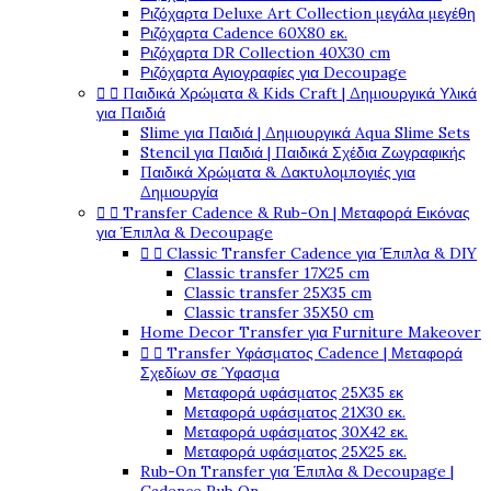
Ριζόχαρτα Deluxe Art Collection μεγάλα μεγέθη
Ριζόχαρτα Cadence 60X80 εκ.
Ριζόχαρτα DR Collection 40X30 cm
Ριζόχαρτα Αγιογραφίες για Decoupage
Παιδικά Χρώματα & Kids Craft | Δημιουργικά Υλικά


για Παιδιά
Slime για Παιδιά | Δημιουργικά Aqua Slime Sets
Stencil για Παιδιά | Παιδικά Σχέδια Ζωγραφικής
Παιδικά Χρώματα & Δακτυλομπογιές για
Δημιουργία
Transfer Cadence & Rub-On | Μεταφορά Εικόνας


για Έπιπλα & Decoupage
Classic Transfer Cadence για Έπιπλα & DIY


Classic transfer 17Χ25 cm
Classic transfer 25Χ35 cm
Classic transfer 35Χ50 cm
Home Decor Transfer για Furniture Makeover
Transfer Υφάσματος Cadence | Μεταφορά


Σχεδίων σε Ύφασμα
Μεταφορά υφάσματος 25Χ35 εκ
Μεταφορά υφάσματος 21Χ30 εκ.
Μεταφορά υφάσματος 30Χ42 εκ.
Μεταφορά υφάσματος 25Χ25 εκ.
Rub-On Transfer για Έπιπλα & Decoupage |