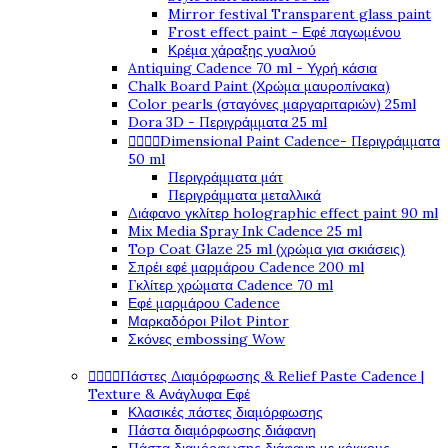
Mirror festival Transparent glass paint
Frost effect paint - Εφέ παγωμένου
Κρέμα χάραξης γυαλιού
Antiquing Cadence 70 ml - Υγρή κάσια
Chalk Board Paint (Χρώμα μαυροπίνακα)
Color pearls (σταγόνες μαργαριταριών) 25ml
Dora 3D - Περιγράμματα 25 ml
Dimensional Paint Cadence- Περιγράμματα




50 ml
Περιγράμματα μάτ
Περιγράμματα μεταλλικά
Διάφανο γκλίτερ holographic effect paint 90 ml
Mix Media Spray Ink Cadence 25 ml
Top Coat Glaze 25 ml (χρώμα για σκιάσεις)
Σπρέι εφέ μαρμάρου Cadence 200 ml
Γκλίτερ χρώματα Cadence 70 ml
Εφέ μαρμάρου Cadence
Μαρκαδόροι Pilot Pintor
Σκόνες embossing Wow
Πάστες Διαμόρφωσης & Relief Paste Cadence |




Texture & Ανάγλυφα Εφέ
Κλασικές πάστες διαμόρφωσης
Πάστα διαμόρφωσης διάφανη