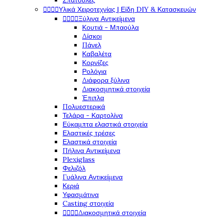
Σπάτουλες
Υλικά Χειροτεχνίας | Είδη DIY & Κατασκευών




Ξύλινα Αντικείμενα




Κουτιά - Μπαούλα
Δίσκοι
Πάνελ
Καβαλέτα
Κορνίζες
Ρολόγια
Διάφορα ξύλινα
Διακοσμητικά στοιχεία
Έπιπλα
Πολυεστερικά
Τελάρα - Καρτολίνα
Εύκαμπτα ελαστικά στοιχεία
Ελαστικές τρέσες
Ελαστικά στοιχεία
Πήλινα Αντικείμενα
Plexiglass
Φελιζόλ
Γυάλινα Αντικείμενα
Κεριά
Υφασμάτινα
Casting στοιχεία
Διακοσμητικά στοιχεία



