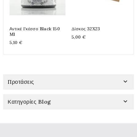
Αντικέ Γκέσσο Black 150
Δίσκος 32X23
P
Ml
5,00 €
4
5,10 €

Προτάσεις

Κατηγορίες Blog