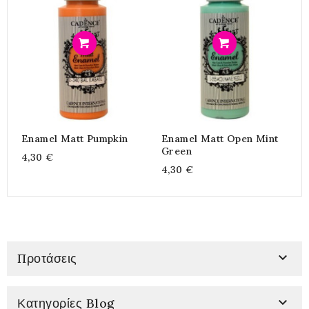
Προσθήκη
Προσθήκη
Enamel Matt Pumpkin
Enamel Matt Open Mint
E
Green
4,30 €
4
4,30 €

Προτάσεις

Κατηγορίες Blog