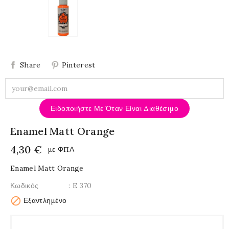
Share
Pinterest
Ειδοποιήστε Με Όταν Είναι Διαθέσιμο
Enamel Matt Orange
4,30 €
με ΦΠΑ
Enamel Matt Orange
Κωδικός
: E 370

Εξαντλημένο