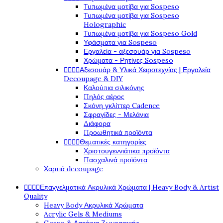
Τυπωμένα μοτίβα για Sospeso
Τυπωμένα μοτίβα για Sospeso
Holographic
Τυπωμένα μοτίβα για Sospeso Gold
Υφάσματα για Sospeso
Εργαλεία - αξεσουάρ για Sospeso
Χρώματα - Ρητίνες Sospeso




Αξεσουάρ & Υλικά Χειροτεχνίας | Εργαλεία
Decoupage & DIY
Καλούπια σιλικόνης
Πηλός αέρος
Σκόνη γκλίττερ Cadence
Σφραγίδες - Μελάνια
Διάφορα
Προωθητικά προϊόντα




Θεματικές κατηγορίες
Χριστουγεννιάτικα προϊόντα
Πασχαλινά προϊόντα
Χαρτιά decoupage




Επαγγελματικά Ακρυλικά Χρώματα | Heavy Body & Artist
Quality
Heavy Body Ακρυλικά Χρώματα
Acrylic Gels & Mediums