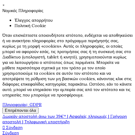
×
Νομικές Πληροφορίες
Έλεγχος απορρήτου
Πολιτική Cookie
Όταν επισκέπτεστε οποιονδήποτε ιστότοπο, ενδέχεται να αποθηκεύσει
ή να ανακτήσει πληροφορίες στο πρόγραμμα περιήγησής σας,
κυρίως με τη μορφή «cookies». Αυτές οι πληροφορίες, οι οποίες
μπορεί να αφορούν εσάς, τις προτιμήσεις σας ή τη συσκευή σας στο
Διαδίκτυο (υπολογιστή, tablet ή κινητό), χρησιμοποιούνται κυρίως
για να λειτουργήσει ο ιστότοπος όπως περιμένετε. Μπορείτε να
μάθετε περισσότερα σχετικά με τον τρόπο με τον οποίο
χρησιμοποιούμε τα cookies σε αυτόν τον ιστότοπο και να
αποτρέψετε τη ρύθμιση των μη βασικών cookies, κάνοντας κλικ στις
διάφορες επικεφαλίδες κατηγορίας παρακάτω. Ωστόσο, εάν το κάνετε
αυτό, μπορεί να επηρεάσει την εμπειρία σας από τον ιστότοπο και τις
υπηρεσίες που μπορούμε να προσφέρουμε.
Πληροφορίες: GDPR
Επιτρέπονται όλα
Δωρεάν αποστολή άνω των 39€* | Ασφαλείς πληρωμές | Γρήγορη
αποστολή | Τηλεφωνική υποστήριξη

Σύνδεση
Σύνδεση