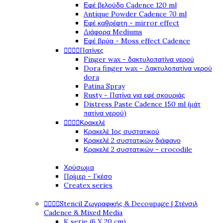
Εφέ βελούδο Cadence 120 ml
Antique Powder Cadence 70 ml
Εφέ καθρέφτη - mirror effect
Διάφορα Mediums
Εφέ βρύα - Moss effect Cadence




Πατίνες
Finger wax - δακτυλοπατίνα νερού
Dora finger wax - Δακτυλοπατίνα νερού
dora
Patina Spray
Rusty - Πατίνα για εφέ σκουριάς
Distress Paste Cadence 150 ml (μάτ
πατίνα νερού)




Κρακελέ
Κρακελέ 1ος συστατικού
Κρακελέ 2 συστατικών διάφανο
Κρακελέ 2 συστατικών - crocodile
Χρύσωμα
Πρίμερ - Γκέσο
Createx series




Stencil Ζωγραφικής & Decoupage | Στένσιλ
Cadence & Mixed Media
K serie (6 X 20 cm)