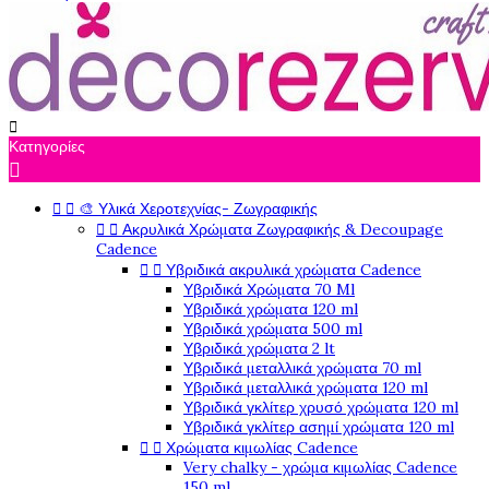

Κατηγορίες



🎨 Υλικά Χεροτεχνίας- Ζωγραφικής


Ακρυλικά Χρώματα Ζωγραφικής & Decoupage
Cadence


Υβριδικά ακρυλικά χρώματα Cadence
Υβριδικά Χρώματα 70 Ml
Υβριδικά χρώματα 120 ml
Υβριδικά χρώματα 500 ml
Υβριδικά χρώματα 2 lt
Υβριδικά μεταλλικά χρώματα 70 ml
Υβριδικά μεταλλικά χρώματα 120 ml
Υβριδικά γκλίτερ χρυσό χρώματα 120 ml
Υβριδικά γκλίτερ ασημί χρώματα 120 ml


Χρώματα κιμωλίας Cadence
Very chalky - χρώμα κιμωλίας Cadence
150 ml