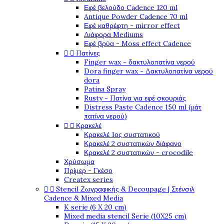
Εφέ βελούδο Cadence 120 ml
Antique Powder Cadence 70 ml
Εφέ καθρέφτη - mirror effect
Διάφορα Mediums
Εφέ βρύα - Moss effect Cadence


Πατίνες
Finger wax - δακτυλοπατίνα νερού
Dora finger wax - Δακτυλοπατίνα νερού
dora
Patina Spray
Rusty - Πατίνα για εφέ σκουριάς
Distress Paste Cadence 150 ml (μάτ
πατίνα νερού)


Κρακελέ
Κρακελέ 1ος συστατικού
Κρακελέ 2 συστατικών διάφανο
Κρακελέ 2 συστατικών - crocodile
Χρύσωμα
Πρίμερ - Γκέσο
Createx series


Stencil Ζωγραφικής & Decoupage | Στένσιλ
Cadence & Mixed Media
K serie (6 X 20 cm)
Mixed media stencil Serie (10X25 cm)