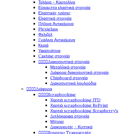
Τελάρα - Καρτολίνα
Εύκαμπτα ελαστικά στοιχεία
Ελαστικές τρέσες
Ελαστικά στοιχεία
Πήλινα Αντικείμενα
Plexiglass
Φελιζόλ
Γυάλινα Αντικείμενα
Κεριά
Υφασμάτινα
Casting στοιχεία




Διακοσμητικά στοιχεία
Μεταλλικά στοιχεία
Διάφορα διακοσμητικά στοιχεία
Chipboard στοιχεία
Διακοσμητικά λουλούδια




Διάφορα




Scrapbooking
Χαρτιά scrapbooking ITD
Χαρτιά scrapbooking RePrint
Χαρτιά scrapbooking Scrapberry's
Διπλόκαρφα στοιχεία
Μήτρες
Διακορευτές - Κοπτικά




Sospeso Trasparente