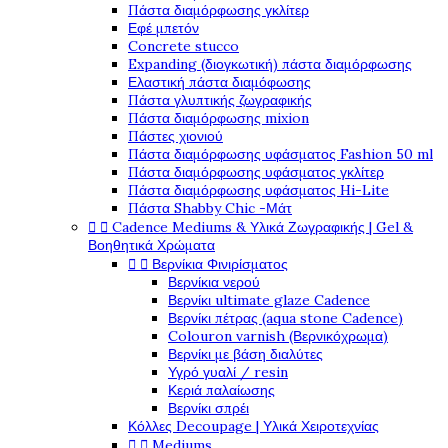
Πάστα διαμόρφωσης γκλίτερ
Εφέ μπετόν
Concrete stucco
Expanding (διογκωτική) πάστα διαμόρφωσης
Ελαστική πάστα διαμόφωσης
Πάστα γλυπτικής ζωγραφικής
Πάστα διαμόρφωσης mixion
Πάστες χιονιού
Πάστα διαμόρφωσης υφάσματος Fashion 50 ml
Πάστα διαμόρφωσης υφάσματος γκλίτερ
Πάστα διαμόρφωσης υφάσματος Hi-Lite
Πάστα Shabby Chic -Μάτ


Cadence Mediums & Υλικά Ζωγραφικής | Gel &
Βοηθητικά Χρώματα


Βερνίκια Φινιρίσματος
Βερνίκια νερού
Βερνίκι ultimate glaze Cadence
Βερνίκι πέτρας (aqua stone Cadence)
Colouron varnish (Βερνικόχρωμα)
Βερνίκι με βάση διαλύτες
Υγρό γυαλί / resin
Κεριά παλαίωσης
Βερνίκι σπρέι
Κόλλες Decoupage | Υλικά Χειροτεχνίας


Mediums