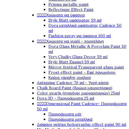
Prisma metallic paint
Reflectique Effect Paint




Χρώματα για ύφασμα
Style Matt υφάσματος 59 ml
Dora μεταλλικά υφάσματος Cadence 50
ml
Fashion spray για ύφασμα 100 ml




Χρώματα για γυαλί - πορσελάνη
Dora Glass Metallic & Porcelain Paint 50
ml
Very Chalky Glass Decor 59 ml
Style Matt Enamel 59 ml
Mirror festival Transparent glass paint
Frost effect paint - Εφέ παγωμένου
Κρέμα χάραξης γυαλιού
Antiquing Cadence 70 ml - Υγρή κάσια
Chalk Board Paint (Χρώμα μαυροπίνακα)
Color pearls (σταγόνες μαργαριταριών) 25ml
Dora 3D - Περιγράμματα 25 ml




Dimensional Paint Cadence- Περιγράμματα
50 ml
Περιγράμματα μάτ
Περιγράμματα μεταλλικά
Διάφανο γκλίτερ holographic effect paint 90 ml