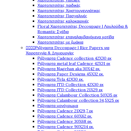
Χαρτοπετσέτες vintage
Χαρτοπετσέτες παιδικές
Χαρτοπετσέτες Χριστουγεννιάτικες
Χαρτοπετσέτες Πασχαλινές
Χαρτοπετσέτες καλοκαιρινές
Floral Χαρτοπετσέτες Decoupage | Λουλούδια &
Romantic Σχέδια
Χαρτοπετσέτες επαναλαμβανόμενα μοτίβα
Χαρτοπετσέτες με ζωάκια




Ριζόχαρτα Decoupage | Rice Papers για
Χειροτεχνία & Δημιουργίες
Ριζόχαρτα Cadence collection 42X30 εκ
Ριζόχαρτα metal leaf Cadence 42X31 εκ
Ριζόχαρτα Nagehan aka 30X42 εκ.
Ριζόχαρτα Paper Designs 45X32 εκ.
Ριζόχαρτα Tela 42Χ30 εκ.
Ριζόχαρτα ITD Collection 42X30 εκ
Ριζόχαρτα ITD Collection 21X29 εκ
Ριζόχαρτα Calambour Collection 50X35 εκ
Ριζόχαρτα Calambour collection 34,5X25 εκ
Ριζόχαρτα μονόχρωμα
Ριζόχαρτα Cadence 21Χ29,7 εκ
Ριζόχαρτα Cadence 60X62 εκ.
Ριζόχαρτα Cadence 30X68 εκ.
Ριζόχαρτα Cadence 90X214 εκ.