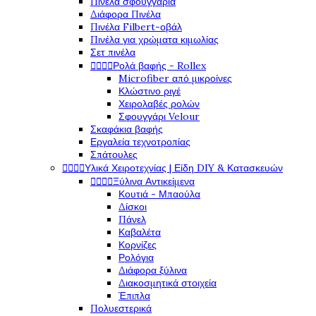
Πινέλα σφουγγάρια
Διάφορα Πινέλα
Πινέλα Filbert-οβάλ
Πινέλα για χρώματα κιμωλίας
Σετ πινέλα




Ρολά βαφής - Rollex
Microfiber από μικροίνες
Κλώστινο ριγέ
Χειρολαβές ρολών
Σφουγγάρι Velour
Σκαφάκια βαφής
Εργαλεία τεχνοτροπίας
Σπάτουλες




Υλικά Χειροτεχνίας | Είδη DIY & Κατασκευών




Ξύλινα Αντικείμενα
Κουτιά - Μπαούλα
Δίσκοι
Πάνελ
Καβαλέτα
Κορνίζες
Ρολόγια
Διάφορα ξύλινα
Διακοσμητικά στοιχεία
Έπιπλα
Πολυεστερικά