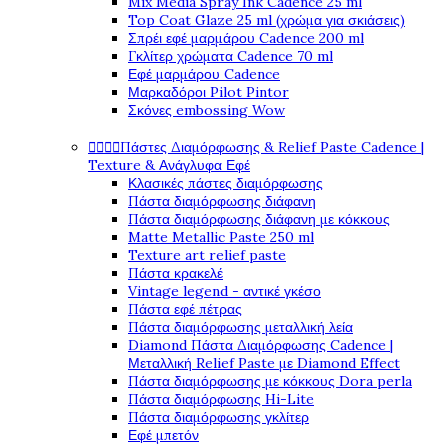
Mix Media Spray Ink Cadence 25 ml
Top Coat Glaze 25 ml (χρώμα για σκιάσεις)
Σπρέι εφέ μαρμάρου Cadence 200 ml
Γκλίτερ χρώματα Cadence 70 ml
Εφέ μαρμάρου Cadence
Μαρκαδόροι Pilot Pintor
Σκόνες embossing Wow




Πάστες Διαμόρφωσης & Relief Paste Cadence |
Texture & Ανάγλυφα Εφέ
Κλασικές πάστες διαμόρφωσης
Πάστα διαμόρφωσης διάφανη
Πάστα διαμόρφωσης διάφανη με κόκκους
Matte Metallic Paste 250 ml
Texture art relief paste
Πάστα κρακελέ
Vintage legend - αντικέ γκέσο
Πάστα εφέ πέτρας
Πάστα διαμόρφωσης μεταλλική λεία
Diamond Πάστα Διαμόρφωσης Cadence |
Μεταλλική Relief Paste με Diamond Effect
Πάστα διαμόρφωσης με κόκκους Dora perla
Πάστα διαμόρφωσης Hi-Lite
Πάστα διαμόρφωσης γκλίτερ
Εφέ μπετόν