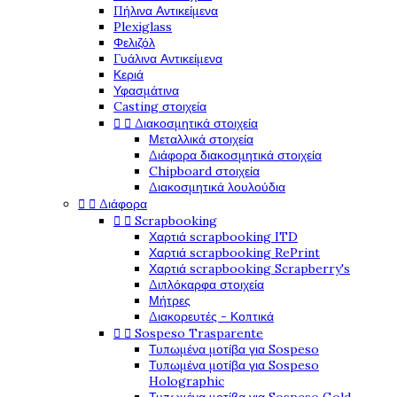
Πήλινα Αντικείμενα
Plexiglass
Φελιζόλ
Γυάλινα Αντικείμενα
Κεριά
Υφασμάτινα
Casting στοιχεία


Διακοσμητικά στοιχεία
Μεταλλικά στοιχεία
Διάφορα διακοσμητικά στοιχεία
Chipboard στοιχεία
Διακοσμητικά λουλούδια


Διάφορα


Scrapbooking
Χαρτιά scrapbooking ITD
Χαρτιά scrapbooking RePrint
Χαρτιά scrapbooking Scrapberry's
Διπλόκαρφα στοιχεία
Μήτρες
Διακορευτές - Κοπτικά


Sospeso Trasparente
Τυπωμένα μοτίβα για Sospeso
Τυπωμένα μοτίβα για Sospeso
Holographic