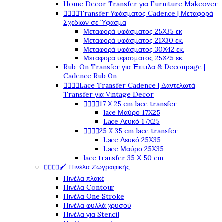
Home Decor Transfer για Furniture Makeover




Transfer Υφάσματος Cadence | Μεταφορά
Σχεδίων σε Ύφασμα
Μεταφορά υφάσματος 25Χ35 εκ
Μεταφορά υφάσματος 21Χ30 εκ.
Μεταφορά υφάσματος 30Χ42 εκ.
Μεταφορά υφάσματος 25Χ25 εκ.
Rub-On Transfer για Έπιπλα & Decoupage |
Cadence Rub On




Lace Transfer Cadence | Δαντελωτά
Transfer για Vintage Decor




17 Χ 25 cm lace transfer
lace Μαύρο 17X25
Lace Λευκό 17X25




25 X 35 cm lace transfer
Lace Λευκό 25X35
Lace Μαύρο 25X35
lace transfer 35 Χ 50 cm




🖌️ Πινέλα Ζωγραφικής
Πινέλα πλακέ
Πινέλα Contour
Πινέλα One Stroke
Πινέλα φυλλά χρυσού
Πινέλα για Stencil