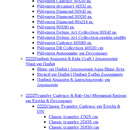
Ριζόχαρτα Cadence 30X30 εκ.
Ριζόχαρτα dreamart 41X32 εκ.
Ριζόχαρτα Diamond 30X42 εκ.
Ριζόχαρτα Diamond 30X30 εκ.
Ριζόχαρτα Diamond 90x214 εκ.
Ριζόχαρτα 90X90 εκ.
Ριζόχαρτα Deluxe Art Collection 30X42 εκ.
Ριζόχαρτα Deluxe Art Collection μεγάλα μεγέθη
Ριζόχαρτα Cadence 60X80 εκ.
Ριζόχαρτα DR Collection 40X30 cm
Ριζόχαρτα Αγιογραφίες για Decoupage




Παιδικά Χρώματα & Kids Craft | Δημιουργικά
Υλικά για Παιδιά
Slime για Παιδιά | Δημιουργικά Aqua Slime Sets
Stencil για Παιδιά | Παιδικά Σχέδια Ζωγραφικής
Παιδικά Χρώματα & Δακτυλομπογιές για
Δημιουργία




Transfer Cadence & Rub-On | Μεταφορά Εικόνας
για Έπιπλα & Decoupage




Classic Transfer Cadence για Έπιπλα &
DIY
Classic transfer 17Χ25 cm
Classic transfer 25Χ35 cm
Classic transfer 35Χ50 cm