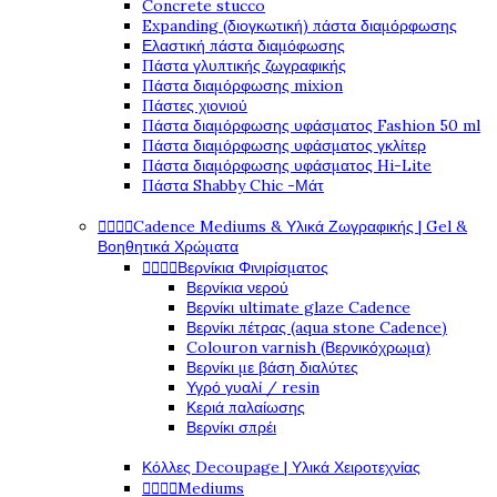
Concrete stucco
Expanding (διογκωτική) πάστα διαμόρφωσης
Ελαστική πάστα διαμόφωσης
Πάστα γλυπτικής ζωγραφικής
Πάστα διαμόρφωσης mixion
Πάστες χιονιού
Πάστα διαμόρφωσης υφάσματος Fashion 50 ml
Πάστα διαμόρφωσης υφάσματος γκλίτερ
Πάστα διαμόρφωσης υφάσματος Hi-Lite
Πάστα Shabby Chic -Μάτ




Cadence Mediums & Υλικά Ζωγραφικής | Gel &
Βοηθητικά Χρώματα




Βερνίκια Φινιρίσματος
Βερνίκια νερού
Βερνίκι ultimate glaze Cadence
Βερνίκι πέτρας (aqua stone Cadence)
Colouron varnish (Βερνικόχρωμα)
Βερνίκι με βάση διαλύτες
Υγρό γυαλί / resin
Κεριά παλαίωσης
Βερνίκι σπρέι
Κόλλες Decoupage | Υλικά Χειροτεχνίας




Mediums