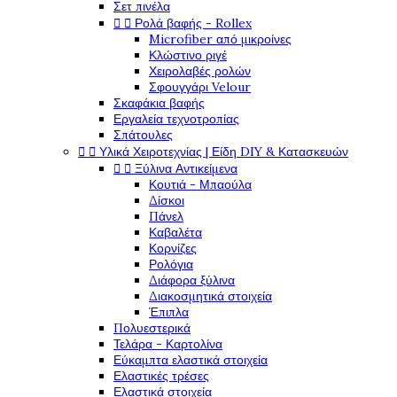
Σετ πινέλα


Ρολά βαφής - Rollex
Microfiber από μικροίνες
Κλώστινο ριγέ
Χειρολαβές ρολών
Σφουγγάρι Velour
Σκαφάκια βαφής
Εργαλεία τεχνοτροπίας
Σπάτουλες


Υλικά Χειροτεχνίας | Είδη DIY & Κατασκευών


Ξύλινα Αντικείμενα
Κουτιά - Μπαούλα
Δίσκοι
Πάνελ
Καβαλέτα
Κορνίζες
Ρολόγια
Διάφορα ξύλινα
Διακοσμητικά στοιχεία
Έπιπλα
Πολυεστερικά
Τελάρα - Καρτολίνα
Εύκαμπτα ελαστικά στοιχεία
Ελαστικές τρέσες
Ελαστικά στοιχεία