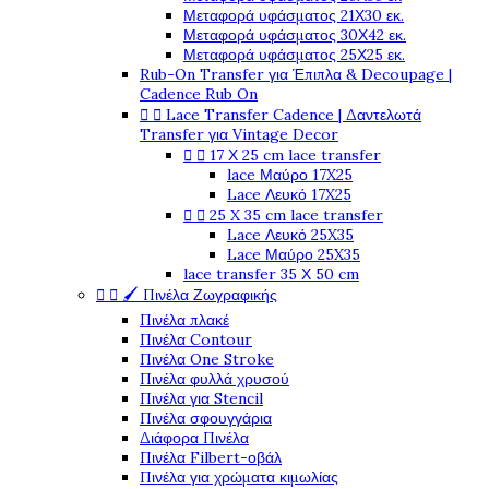
Μεταφορά υφάσματος 21Χ30 εκ.
Μεταφορά υφάσματος 30Χ42 εκ.
Μεταφορά υφάσματος 25Χ25 εκ.
Rub-On Transfer για Έπιπλα & Decoupage |
Cadence Rub On


Lace Transfer Cadence | Δαντελωτά
Transfer για Vintage Decor


17 Χ 25 cm lace transfer
lace Μαύρο 17X25
Lace Λευκό 17X25


25 X 35 cm lace transfer
Lace Λευκό 25X35
Lace Μαύρο 25X35
lace transfer 35 Χ 50 cm


🖌️ Πινέλα Ζωγραφικής
Πινέλα πλακέ
Πινέλα Contour
Πινέλα One Stroke
Πινέλα φυλλά χρυσού
Πινέλα για Stencil
Πινέλα σφουγγάρια
Διάφορα Πινέλα
Πινέλα Filbert-οβάλ
Πινέλα για χρώματα κιμωλίας