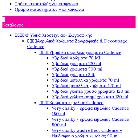
Τρόποι αποστολής & μεταφορικά
Ωράριο καταστήματος - επικοινωνία

Κατάλογος




🎨 Υλικά Χεροτεχνίας- Ζωγραφικής




Ακρυλικά Χρώματα Ζωγραφικής & Decoupage
Cadence




Υβριδικά ακρυλικά χρώματα Cadence
Υβριδικά Χρώματα 70 Ml
Υβριδικά χρώματα 120 ml
Υβριδικά χρώματα 500 ml
Υβριδικά χρώματα 2 lt
Υβριδικά μεταλλικά χρώματα 70 ml
Υβριδικά μεταλλικά χρώματα 120 ml
Υβριδικά γκλίτερ χρυσό χρώματα 120 ml
Υβριδικά γκλίτερ ασημί χρώματα 120 ml




Χρώματα κιμωλίας Cadence
Very chalky - χρώμα κιμωλίας Cadence
150 ml
Very chalky - χρώμα κιμωλίας Cadence
500 ml
Very chalky wash effect Cadence -
Ημιδιάφανο χρώμα κιμωλίας 90 ml