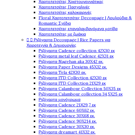
Χαρτοπετσέτες Χριστουγεννιάτικες
Χαρτοπετσέτες Πασχαλινές
Χαρτοπετσέτες καλοκαιρινές
Floral Χαρτοπετσέτες Decoupage | Λουλούδια &
Romantic Σχέδια
Χαρτοπετσέτες επαναλαμβανόμενα μοτίβα
Χαρτοπετσέτες με ζωάκια


Ριζόχαρτα Decoupage | Rice Papers για
Χειροτεχνία & Δημιουργίες
Ριζόχαρτα Cadence collection 42X30 εκ
Ριζόχαρτα metal leaf Cadence 42X31 εκ
Ριζόχαρτα Nagehan aka 30X42 εκ.
Ριζόχαρτα Paper Designs 45X32 εκ.
Ριζόχαρτα Tela 42Χ30 εκ.
Ριζόχαρτα ITD Collection 42X30 εκ
Ριζόχαρτα ITD Collection 21X29 εκ
Ριζόχαρτα Calambour Collection 50X35 εκ
Ριζόχαρτα Calambour collection 34,5X25 εκ
Ριζόχαρτα μονόχρωμα
Ριζόχαρτα Cadence 21Χ29,7 εκ
Ριζόχαρτα Cadence 60X62 εκ.
Ριζόχαρτα Cadence 30X68 εκ.
Ριζόχαρτα Cadence 90X214 εκ.
Ριζόχαρτα Cadence 30X30 εκ.
Ριζόχαρτα dreamart 41X32 εκ.