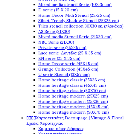
Mixed media stencil Serie (10X25 cm)
D serie (15 X 20 cm)
Home Decor Midi Stencil (25x25 cm)
Siluet Trendy Shadow Stencil (25X25 cm)
Tiles stencil collection 30X30 εκ. (πλακάκια)
AS Serie (21X30)
Mixed media Stencil Serie (21X30 cm)
NBC Serie (21X30)
Private serie (25X35 cm)
Lace serie-Δαντέλα (25 X 35 cm)
BN serie (25 X 35 cm)
Home Decor serie (45X45 cm)
Grunge Collection (45X45 cm)
U serie Stencil (13X57 cm)
Home heritage classic (25X36 cm)
Home heritage classic (45X45 cm)
Home heritage classic (50X70 cm)
Home heritage modern (25X25 cm)
Home heritage modern (25X36 cm)
Home heritage modern (45X45 cm)
Home heritage modern (50X70 cm)




Χαρτοπετσέτες Decoupage | Vintage & Floral
Σχέδια Χειροτεχνίας
Χαρτοπετσέτες διάφορες