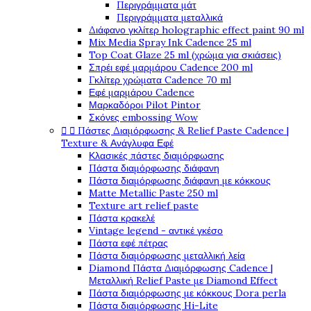
Περιγράμματα μάτ
Περιγράμματα μεταλλικά
Διάφανο γκλίτερ holographic effect paint 90 ml
Mix Media Spray Ink Cadence 25 ml
Top Coat Glaze 25 ml (χρώμα για σκιάσεις)
Σπρέι εφέ μαρμάρου Cadence 200 ml
Γκλίτερ χρώματα Cadence 70 ml
Εφέ μαρμάρου Cadence
Μαρκαδόροι Pilot Pintor
Σκόνες embossing Wow


Πάστες Διαμόρφωσης & Relief Paste Cadence |
Texture & Ανάγλυφα Εφέ
Κλασικές πάστες διαμόρφωσης
Πάστα διαμόρφωσης διάφανη
Πάστα διαμόρφωσης διάφανη με κόκκους
Matte Metallic Paste 250 ml
Texture art relief paste
Πάστα κρακελέ
Vintage legend - αντικέ γκέσο
Πάστα εφέ πέτρας
Πάστα διαμόρφωσης μεταλλική λεία
Diamond Πάστα Διαμόρφωσης Cadence |
Μεταλλική Relief Paste με Diamond Effect
Πάστα διαμόρφωσης με κόκκους Dora perla
Πάστα διαμόρφωσης Hi-Lite