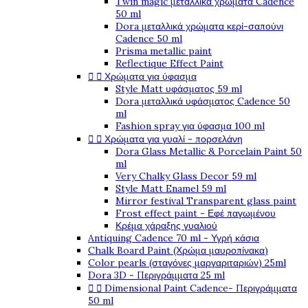
Twin magic μεταλλικά χρώματα Cadence
50 ml
Dora μεταλλικά χρώματα κερί-σαπούνι
Cadence 50 ml
Prisma metallic paint
Reflectique Effect Paint


Χρώματα για ύφασμα
Style Matt υφάσματος 59 ml
Dora μεταλλικά υφάσματος Cadence 50
ml
Fashion spray για ύφασμα 100 ml


Χρώματα για γυαλί - πορσελάνη
Dora Glass Metallic & Porcelain Paint 50
ml
Very Chalky Glass Decor 59 ml
Style Matt Enamel 59 ml
Mirror festival Transparent glass paint
Frost effect paint - Εφέ παγωμένου
Κρέμα χάραξης γυαλιού
Antiquing Cadence 70 ml - Υγρή κάσια
Chalk Board Paint (Χρώμα μαυροπίνακα)
Color pearls (σταγόνες μαργαριταριών) 25ml
Dora 3D - Περιγράμματα 25 ml


Dimensional Paint Cadence- Περιγράμματα
50 ml