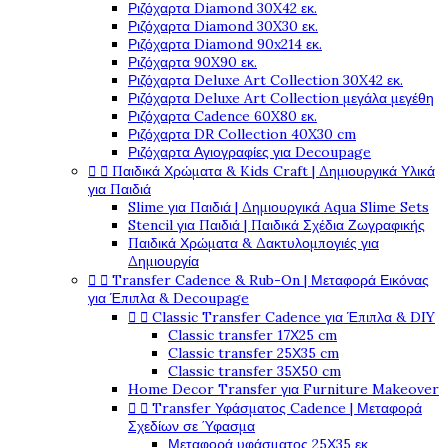
Ριζόχαρτα Diamond 30X42 εκ.
Ριζόχαρτα Diamond 30X30 εκ.
Ριζόχαρτα Diamond 90x214 εκ.
Ριζόχαρτα 90X90 εκ.
Ριζόχαρτα Deluxe Art Collection 30X42 εκ.
Ριζόχαρτα Deluxe Art Collection μεγάλα μεγέθη
Ριζόχαρτα Cadence 60X80 εκ.
Ριζόχαρτα DR Collection 40X30 cm
Ριζόχαρτα Αγιογραφίες για Decoupage


Παιδικά Χρώματα & Kids Craft | Δημιουργικά Υλικά
για Παιδιά
Slime για Παιδιά | Δημιουργικά Aqua Slime Sets
Stencil για Παιδιά | Παιδικά Σχέδια Ζωγραφικής
Παιδικά Χρώματα & Δακτυλομπογιές για
Δημιουργία


Transfer Cadence & Rub-On | Μεταφορά Εικόνας
για Έπιπλα & Decoupage


Classic Transfer Cadence για Έπιπλα & DIY
Classic transfer 17Χ25 cm
Classic transfer 25Χ35 cm
Classic transfer 35Χ50 cm
Home Decor Transfer για Furniture Makeover


Transfer Υφάσματος Cadence | Μεταφορά
Σχεδίων σε Ύφασμα
Μεταφορά υφάσματος 25Χ35 εκ