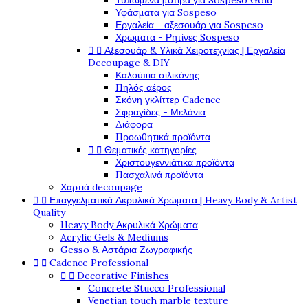
Τυπωμένα μοτίβα για Sospeso Gold
Υφάσματα για Sospeso
Εργαλεία - αξεσουάρ για Sospeso
Χρώματα - Ρητίνες Sospeso


Αξεσουάρ & Υλικά Χειροτεχνίας | Εργαλεία
Decoupage & DIY
Καλούπια σιλικόνης
Πηλός αέρος
Σκόνη γκλίττερ Cadence
Σφραγίδες - Μελάνια
Διάφορα
Προωθητικά προϊόντα


Θεματικές κατηγορίες
Χριστουγεννιάτικα προϊόντα
Πασχαλινά προϊόντα
Χαρτιά decoupage


Επαγγελματικά Ακρυλικά Χρώματα | Heavy Body & Artist
Quality
Heavy Body Ακρυλικά Χρώματα
Acrylic Gels & Mediums
Gesso & Αστάρια Ζωγραφικής


Cadence Professional


Decorative Finishes
Concrete Stucco Professional
Venetian touch marble texture