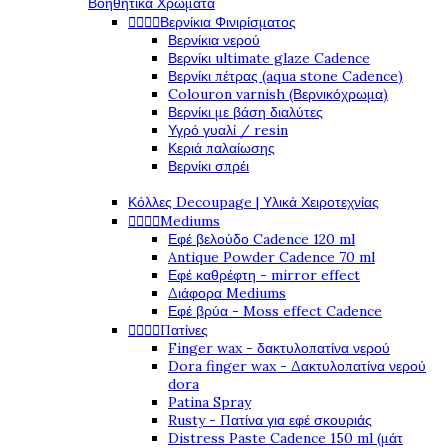
Βοηθητικά Χρώματα
Βερνίκια Φινιρίσματος




Βερνίκια νερού
Βερνίκι ultimate glaze Cadence
Βερνίκι πέτρας (aqua stone Cadence)
Colouron varnish (Βερνικόχρωμα)
Βερνίκι με βάση διαλύτες
Υγρό γυαλί / resin
Κεριά παλαίωσης
Βερνίκι σπρέι
Κόλλες Decoupage | Υλικά Χειροτεχνίας
Mediums




Εφέ βελούδο Cadence 120 ml
Antique Powder Cadence 70 ml
Εφέ καθρέφτη - mirror effect
Διάφορα Mediums
Εφέ βρύα - Moss effect Cadence
Πατίνες




Finger wax - δακτυλοπατίνα νερού
Dora finger wax - Δακτυλοπατίνα νερού
dora
Patina Spray
Rusty - Πατίνα για εφέ σκουριάς
Distress Paste Cadence 150 ml (μάτ