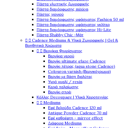
Πάστα γλυπτικής ζωγραφικής
Πάστα διαμόρφωσης mixion
Πάστες χιονιού
Πάστα διαμόρφωσης υφάσματος Fashion 50 ml
Πάστα διαμόρφωσης υφάσματος γκλίτερ
Πάστα διαμόρφωσης υφάσματος Hi-Lite
Πάστα Shabby Chic -Μάτ
Cadence Mediums & Υλικά Ζωγραφικής | Gel &


Βοηθητικά Χρώματα
Βερνίκια Φινιρίσματος


Βερνίκια νερού
Βερνίκι ultimate glaze Cadence
Βερνίκι πέτρας (aqua stone Cadence)
Colouron varnish (Βερνικόχρωμα)
Βερνίκι με βάση διαλύτες
Υγρό γυαλί / resin
Κεριά παλαίωσης
Βερνίκι σπρέι
Κόλλες Decoupage | Υλικά Χειροτεχνίας
Mediums


Εφέ βελούδο Cadence 120 ml
Antique Powder Cadence 70 ml
Εφέ καθρέφτη - mirror effect
Διάφορα Mediums