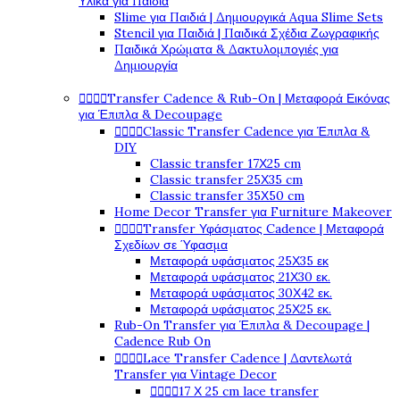
Υλικά για Παιδιά
Slime για Παιδιά | Δημιουργικά Aqua Slime Sets
Stencil για Παιδιά | Παιδικά Σχέδια Ζωγραφικής
Παιδικά Χρώματα & Δακτυλομπογιές για
Δημιουργία
Transfer Cadence & Rub-On | Μεταφορά Εικόνας




για Έπιπλα & Decoupage
Classic Transfer Cadence για Έπιπλα &




DIY
Classic transfer 17Χ25 cm
Classic transfer 25Χ35 cm
Classic transfer 35Χ50 cm
Home Decor Transfer για Furniture Makeover
Transfer Υφάσματος Cadence | Μεταφορά




Σχεδίων σε Ύφασμα
Μεταφορά υφάσματος 25Χ35 εκ
Μεταφορά υφάσματος 21Χ30 εκ.
Μεταφορά υφάσματος 30Χ42 εκ.
Μεταφορά υφάσματος 25Χ25 εκ.
Rub-On Transfer για Έπιπλα & Decoupage |
Cadence Rub On
Lace Transfer Cadence | Δαντελωτά




Transfer για Vintage Decor
17 Χ 25 cm lace transfer



