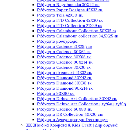
Ριζόχαρτα Nagehan aka 30X42 εκ.
Ριζόχαρτα Paper Designs 45X32 εκ.
Ριζόχαρτα Tela 42Χ30 εκ.
Ριζόχαρτα ITD Collection 42X30 εκ
Ριζόχαρτα ITD Collection 21X29 εκ
Ριζόχαρτα Calambour Collection 50X35 εκ
Ριζόχαρτα Calambour collection 34,5X25 εκ
Ριζόχαρτα μονόχρωμα
Ριζόχαρτα Cadence 21Χ29,7 εκ
Ριζόχαρτα Cadence 60X62 εκ.
Ριζόχαρτα Cadence 30X68 εκ.
Ριζόχαρτα Cadence 90X214 εκ.
Ριζόχαρτα Cadence 30X30 εκ.
Ριζόχαρτα dreamart 41X32 εκ.
Ριζόχαρτα Diamond 30X42 εκ.
Ριζόχαρτα Diamond 30X30 εκ.
Ριζόχαρτα Diamond 90x214 εκ.
Ριζόχαρτα 90X90 εκ.
Ριζόχαρτα Deluxe Art Collection 30X42 εκ.
Ριζόχαρτα Deluxe Art Collection μεγάλα μεγέθη
Ριζόχαρτα Cadence 60X80 εκ.
Ριζόχαρτα DR Collection 40X30 cm
Ριζόχαρτα Αγιογραφίες για Decoupage
Παιδικά Χρώματα & Kids Craft | Δημιουργικά



