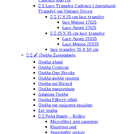
Cadence Rub On
Lace Transfer Cadence | Δαντελωτά


Transfer για Vintage Decor
17 Χ 25 cm lace transfer


lace Μαύρο 17X25
Lace Λευκό 17X25
25 X 35 cm lace transfer


Lace Λευκό 25X35
Lace Μαύρο 25X35
lace transfer 35 Χ 50 cm
🖌️ Πινέλα Ζωγραφικής


Πινέλα πλακέ
Πινέλα Contour
Πινέλα One Stroke
Πινέλα φυλλά χρυσού
Πινέλα για Stencil
Πινέλα σφουγγάρια
Διάφορα Πινέλα
Πινέλα Filbert-οβάλ
Πινέλα για χρώματα κιμωλίας
Σετ πινέλα
Ρολά βαφής - Rollex


Microfiber από μικροίνες
Κλώστινο ριγέ
Χειρολαβές ρολών