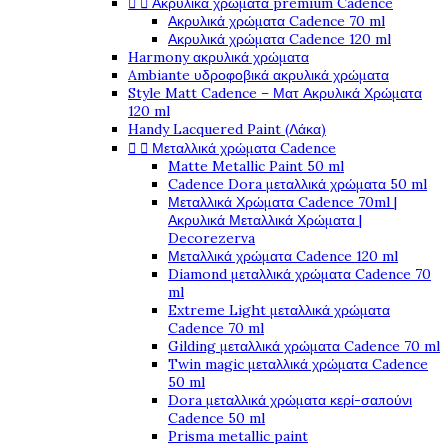
Ακρυλικά χρώματα premium Cadence


Ακρυλικά χρώματα Cadence 70 ml
Ακρυλικά χρώματα Cadence 120 ml
Harmony ακρυλικά χρώματα
Ambiante υδροφοβικά ακρυλικά χρώματα
Style Matt Cadence – Ματ Ακρυλικά Χρώματα
120 ml
Handy Lacquered Paint (Λάκα)
Μεταλλικά χρώματα Cadence


Matte Metallic Paint 50 ml
Cadence Dora μεταλλικά χρώματα 50 ml
Μεταλλικά Χρώματα Cadence 70ml |
Ακρυλικά Μεταλλικά Χρώματα |
Decorezerva
Μεταλλικά χρώματα Cadence 120 ml
Diamond μεταλλικά χρώματα Cadence 70
ml
Extreme Light μεταλλικά χρώματα
Cadence 70 ml
Gilding μεταλλικά χρώματα Cadence 70 ml
Twin magic μεταλλικά χρώματα Cadence
50 ml
Dora μεταλλικά χρώματα κερί-σαπούνι
Cadence 50 ml
Prisma metallic paint