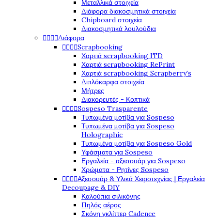
Μεταλλικά στοιχεία
Διάφορα διακοσμητικά στοιχεία
Chipboard στοιχεία
Διακοσμητικά λουλούδια
Διάφορα




Scrapbooking




Χαρτιά scrapbooking ITD
Χαρτιά scrapbooking RePrint
Χαρτιά scrapbooking Scrapberry's
Διπλόκαρφα στοιχεία
Μήτρες
Διακορευτές - Κοπτικά
Sospeso Trasparente




Τυπωμένα μοτίβα για Sospeso
Τυπωμένα μοτίβα για Sospeso
Holographic
Τυπωμένα μοτίβα για Sospeso Gold
Υφάσματα για Sospeso
Εργαλεία - αξεσουάρ για Sospeso
Χρώματα - Ρητίνες Sospeso
Αξεσουάρ & Υλικά Χειροτεχνίας | Εργαλεία




Decoupage & DIY
Καλούπια σιλικόνης
Πηλός αέρος
Σκόνη γκλίττερ Cadence