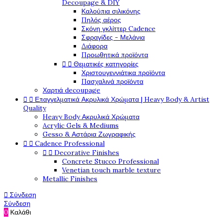
Decoupage & DIY
Καλούπια σιλικόνης
Πηλός αέρος
Σκόνη γκλίττερ Cadence
Σφραγίδες - Μελάνια
Διάφορα
Προωθητικά προϊόντα
Θεματικές κατηγορίες


Χριστουγεννιάτικα προϊόντα
Πασχαλινά προϊόντα
Χαρτιά decoupage
Επαγγελματικά Ακρυλικά Χρώματα | Heavy Body & Artist


Quality
Heavy Body Ακρυλικά Χρώματα
Acrylic Gels & Mediums
Gesso & Αστάρια Ζωγραφικής
Cadence Professional


Decorative Finishes


Concrete Stucco Professional
Venetian touch marble texture
Metallic Finishes
Σύνδεση

Σύνδεση
0
Καλάθι