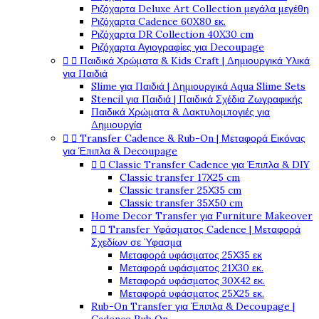
Ριζόχαρτα Deluxe Art Collection μεγάλα μεγέθη
Ριζόχαρτα Cadence 60X80 εκ.
Ριζόχαρτα DR Collection 40X30 cm
Ριζόχαρτα Αγιογραφίες για Decoupage
Παιδικά Χρώματα & Kids Craft | Δημιουργικά Υλικά


για Παιδιά
Slime για Παιδιά | Δημιουργικά Aqua Slime Sets
Stencil για Παιδιά | Παιδικά Σχέδια Ζωγραφικής
Παιδικά Χρώματα & Δακτυλομπογιές για
Δημιουργία
Transfer Cadence & Rub-On | Μεταφορά Εικόνας


για Έπιπλα & Decoupage
Classic Transfer Cadence για Έπιπλα & DIY


Classic transfer 17Χ25 cm
Classic transfer 25Χ35 cm
Classic transfer 35Χ50 cm
Home Decor Transfer για Furniture Makeover
Transfer Υφάσματος Cadence | Μεταφορά


Σχεδίων σε Ύφασμα
Μεταφορά υφάσματος 25Χ35 εκ
Μεταφορά υφάσματος 21Χ30 εκ.
Μεταφορά υφάσματος 30Χ42 εκ.
Μεταφορά υφάσματος 25Χ25 εκ.
Rub-On Transfer για Έπιπλα & Decoupage |