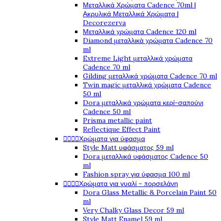
Μεταλλικά Χρώματα Cadence 70ml |
Ακρυλικά Μεταλλικά Χρώματα |
Decorezerva
Μεταλλικά χρώματα Cadence 120 ml
Diamond μεταλλικά χρώματα Cadence 70
ml
Extreme Light μεταλλικά χρώματα
Cadence 70 ml
Gilding μεταλλικά χρώματα Cadence 70 ml
Twin magic μεταλλικά χρώματα Cadence
50 ml
Dora μεταλλικά χρώματα κερί-σαπούνι
Cadence 50 ml
Prisma metallic paint
Reflectique Effect Paint
Χρώματα για ύφασμα




Style Matt υφάσματος 59 ml
Dora μεταλλικά υφάσματος Cadence 50
ml
Fashion spray για ύφασμα 100 ml
Χρώματα για γυαλί - πορσελάνη




Dora Glass Metallic & Porcelain Paint 50
ml
Very Chalky Glass Decor 59 ml
Style Matt Enamel 59 ml