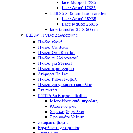
lace Μαύρο 17X25
Lace Λευκό 17X25
25 X 35 cm lace transfer




Lace Λευκό 25X35
Lace Μαύρο 25X35
lace transfer 35 Χ 50 cm
🖌️ Πινέλα Ζωγραφικής




Πινέλα πλακέ
Πινέλα Contour
Πινέλα One Stroke
Πινέλα φυλλά χρυσού
Πινέλα για Stencil
Πινέλα σφουγγάρια
Διάφορα Πινέλα
Πινέλα Filbert-οβάλ
Πινέλα για χρώματα κιμωλίας
Σετ πινέλα
Ρολά βαφής - Rollex




Microfiber από μικροίνες
Κλώστινο ριγέ
Χειρολαβές ρολών
Σφουγγάρι Velour
Σκαφάκια βαφής
Εργαλεία τεχνοτροπίας