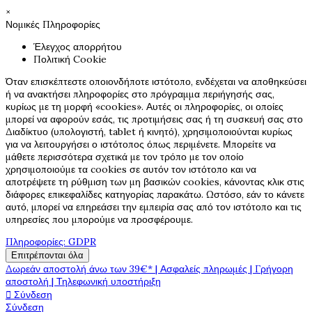
×
Νομικές Πληροφορίες
Έλεγχος απορρήτου
Πολιτική Cookie
Όταν επισκέπτεστε οποιονδήποτε ιστότοπο, ενδέχεται να αποθηκεύσει
ή να ανακτήσει πληροφορίες στο πρόγραμμα περιήγησής σας,
κυρίως με τη μορφή «cookies». Αυτές οι πληροφορίες, οι οποίες
μπορεί να αφορούν εσάς, τις προτιμήσεις σας ή τη συσκευή σας στο
Διαδίκτυο (υπολογιστή, tablet ή κινητό), χρησιμοποιούνται κυρίως
για να λειτουργήσει ο ιστότοπος όπως περιμένετε. Μπορείτε να
μάθετε περισσότερα σχετικά με τον τρόπο με τον οποίο
χρησιμοποιούμε τα cookies σε αυτόν τον ιστότοπο και να
αποτρέψετε τη ρύθμιση των μη βασικών cookies, κάνοντας κλικ στις
διάφορες επικεφαλίδες κατηγορίας παρακάτω. Ωστόσο, εάν το κάνετε
αυτό, μπορεί να επηρεάσει την εμπειρία σας από τον ιστότοπο και τις
υπηρεσίες που μπορούμε να προσφέρουμε.
Πληροφορίες: GDPR
Επιτρέπονται όλα
Δωρεάν αποστολή άνω των 39€* | Ασφαλείς πληρωμές | Γρήγορη
αποστολή | Τηλεφωνική υποστήριξη
Σύνδεση

Σύνδεση