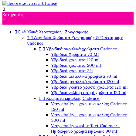

Κατηγορίες

🎨 Υλικά Χεροτεχνίας- Ζωγραφικής


Ακρυλικά Χρώματα Ζωγραφικής & Decoupage


Cadence
Υβριδικά ακρυλικά χρώματα Cadence


Υβριδικά Χρώματα 70 Ml
Υβριδικά χρώματα 120 ml
Υβριδικά χρώματα 500 ml
Υβριδικά χρώματα 2 lt
Υβριδικά μεταλλικά χρώματα 70 ml
Υβριδικά μεταλλικά χρώματα 120 ml
Υβριδικά γκλίτερ χρυσό χρώματα 120 ml
Υβριδικά γκλίτερ ασημί χρώματα 120 ml
Χρώματα κιμωλίας Cadence


Very chalky - χρώμα κιμωλίας Cadence
150 ml
Very chalky - χρώμα κιμωλίας Cadence
500 ml
Very chalky wash effect Cadence -
Ημιδιάφανο χρώμα κιμωλίας 90 ml