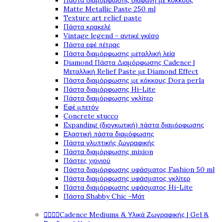
Πάστα διαμόρφωσης διάφανη με κόκκους
Matte Metallic Paste 250 ml
Texture art relief paste
Πάστα κρακελέ
Vintage legend - αντικέ γκέσο
Πάστα εφέ πέτρας
Πάστα διαμόρφωσης μεταλλική λεία
Diamond Πάστα Διαμόρφωσης Cadence |
Μεταλλική Relief Paste με Diamond Effect
Πάστα διαμόρφωσης με κόκκους Dora perla
Πάστα διαμόρφωσης Hi-Lite
Πάστα διαμόρφωσης γκλίτερ
Εφέ μπετόν
Concrete stucco
Expanding (διογκωτική) πάστα διαμόρφωσης
Ελαστική πάστα διαμόφωσης
Πάστα γλυπτικής ζωγραφικής
Πάστα διαμόρφωσης mixion
Πάστες χιονιού
Πάστα διαμόρφωσης υφάσματος Fashion 50 ml
Πάστα διαμόρφωσης υφάσματος γκλίτερ
Πάστα διαμόρφωσης υφάσματος Hi-Lite
Πάστα Shabby Chic -Μάτ
Cadence Mediums & Υλικά Ζωγραφικής | Gel &



