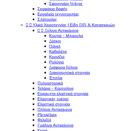
Σφουγγάρι Velour
Σκαφάκια βαφής
Εργαλεία τεχνοτροπίας
Σπάτουλες
Υλικά Χειροτεχνίας | Είδη DIY & Κατασκευών


Ξύλινα Αντικείμενα


Κουτιά - Μπαούλα
Δίσκοι
Πάνελ
Καβαλέτα
Κορνίζες
Ρολόγια
Διάφορα ξύλινα
Διακοσμητικά στοιχεία
Έπιπλα
Πολυεστερικά
Τελάρα - Καρτολίνα
Εύκαμπτα ελαστικά στοιχεία
Ελαστικές τρέσες
Ελαστικά στοιχεία
Πήλινα Αντικείμενα
Plexiglass
Φελιζόλ
Γυάλινα Αντικείμενα
Κεριά