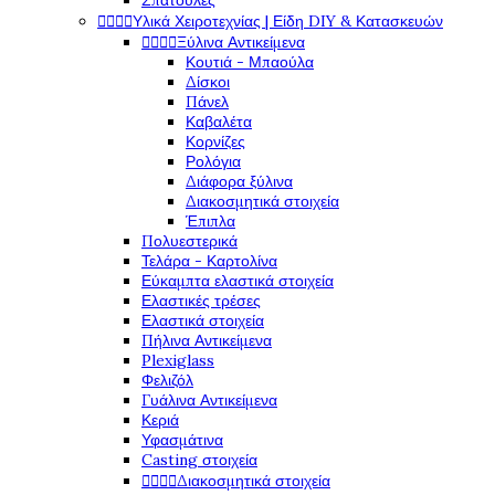
Σπάτουλες
Υλικά Χειροτεχνίας | Είδη DIY & Κατασκευών




Ξύλινα Αντικείμενα




Κουτιά - Μπαούλα
Δίσκοι
Πάνελ
Καβαλέτα
Κορνίζες
Ρολόγια
Διάφορα ξύλινα
Διακοσμητικά στοιχεία
Έπιπλα
Πολυεστερικά
Τελάρα - Καρτολίνα
Εύκαμπτα ελαστικά στοιχεία
Ελαστικές τρέσες
Ελαστικά στοιχεία
Πήλινα Αντικείμενα
Plexiglass
Φελιζόλ
Γυάλινα Αντικείμενα
Κεριά
Υφασμάτινα
Casting στοιχεία
Διακοσμητικά στοιχεία



