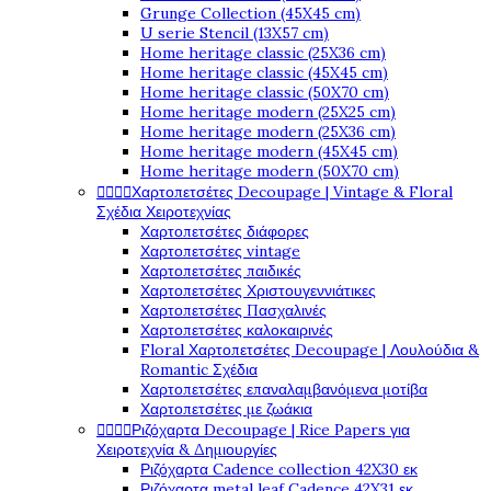
Grunge Collection (45X45 cm)
U serie Stencil (13X57 cm)
Home heritage classic (25X36 cm)
Home heritage classic (45X45 cm)
Home heritage classic (50X70 cm)
Home heritage modern (25X25 cm)
Home heritage modern (25X36 cm)
Home heritage modern (45X45 cm)
Home heritage modern (50X70 cm)
Χαρτοπετσέτες Decoupage | Vintage & Floral




Σχέδια Χειροτεχνίας
Χαρτοπετσέτες διάφορες
Χαρτοπετσέτες vintage
Χαρτοπετσέτες παιδικές
Χαρτοπετσέτες Χριστουγεννιάτικες
Χαρτοπετσέτες Πασχαλινές
Χαρτοπετσέτες καλοκαιρινές
Floral Χαρτοπετσέτες Decoupage | Λουλούδια &
Romantic Σχέδια
Χαρτοπετσέτες επαναλαμβανόμενα μοτίβα
Χαρτοπετσέτες με ζωάκια
Ριζόχαρτα Decoupage | Rice Papers για




Χειροτεχνία & Δημιουργίες
Ριζόχαρτα Cadence collection 42X30 εκ
Ριζόχαρτα metal leaf Cadence 42X31 εκ