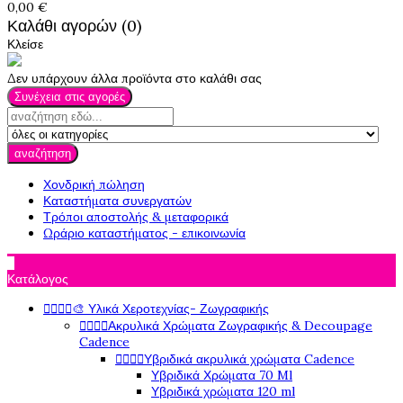
0,00 €
Καλάθι αγορών (0)
Κλείσε
Δεν υπάρχουν άλλα προϊόντα στο καλάθι σας
Συνέχεια στις αγορές
αναζήτηση
Χονδρική πώληση
Καταστήματα συνεργατών
Τρόποι αποστολής & μεταφορικά
Ωράριο καταστήματος - επικοινωνία

Κατάλογος
🎨 Υλικά Χεροτεχνίας- Ζωγραφικής




Ακρυλικά Χρώματα Ζωγραφικής & Decoupage




Cadence
Υβριδικά ακρυλικά χρώματα Cadence




Υβριδικά Χρώματα 70 Ml
Υβριδικά χρώματα 120 ml