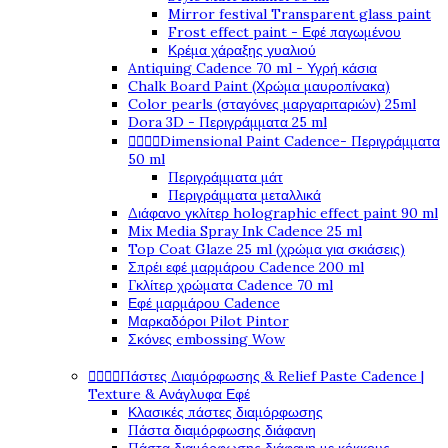
Mirror festival Transparent glass paint
Frost effect paint - Εφέ παγωμένου
Κρέμα χάραξης γυαλιού
Antiquing Cadence 70 ml - Υγρή κάσια
Chalk Board Paint (Χρώμα μαυροπίνακα)
Color pearls (σταγόνες μαργαριταριών) 25ml
Dora 3D - Περιγράμματα 25 ml
Dimensional Paint Cadence- Περιγράμματα




50 ml
Περιγράμματα μάτ
Περιγράμματα μεταλλικά
Διάφανο γκλίτερ holographic effect paint 90 ml
Mix Media Spray Ink Cadence 25 ml
Top Coat Glaze 25 ml (χρώμα για σκιάσεις)
Σπρέι εφέ μαρμάρου Cadence 200 ml
Γκλίτερ χρώματα Cadence 70 ml
Εφέ μαρμάρου Cadence
Μαρκαδόροι Pilot Pintor
Σκόνες embossing Wow
Πάστες Διαμόρφωσης & Relief Paste Cadence |




Texture & Ανάγλυφα Εφέ
Κλασικές πάστες διαμόρφωσης
Πάστα διαμόρφωσης διάφανη