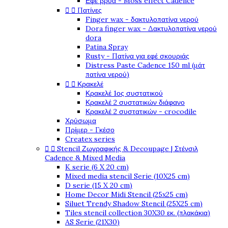
Εφέ βρύα - Moss effect Cadence
Πατίνες


Finger wax - δακτυλοπατίνα νερού
Dora finger wax - Δακτυλοπατίνα νερού
dora
Patina Spray
Rusty - Πατίνα για εφέ σκουριάς
Distress Paste Cadence 150 ml (μάτ
πατίνα νερού)
Κρακελέ


Κρακελέ 1ος συστατικού
Κρακελέ 2 συστατικών διάφανο
Κρακελέ 2 συστατικών - crocodile
Χρύσωμα
Πρίμερ - Γκέσο
Createx series
Stencil Ζωγραφικής & Decoupage | Στένσιλ


Cadence & Mixed Media
K serie (6 X 20 cm)
Mixed media stencil Serie (10X25 cm)
D serie (15 X 20 cm)
Home Decor Midi Stencil (25x25 cm)
Siluet Trendy Shadow Stencil (25X25 cm)
Tiles stencil collection 30X30 εκ. (πλακάκια)
AS Serie (21X30)