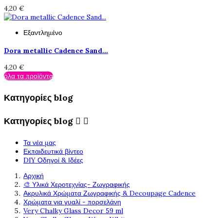
4,20 €
Εξαντλημένο
Dora metallic Cadence Sand...
4,20 €
όλα τα προϊόντα
Κατηγορίες blog
Κατηγορίες blog


Τα νέα μας
Εκπαιδευτικά βίντεο
DIY Οδηγοί & Ιδέες
Αρχική
🎨 Υλικά Χεροτεχνίας- Ζωγραφικής
Ακρυλικά Χρώματα Ζωγραφικής & Decoupage Cadence
Χρώματα για γυαλί - πορσελάνη
Very Chalky Glass Decor 59 ml