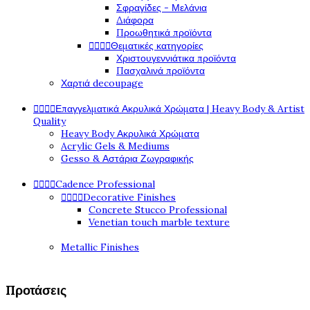
Σφραγίδες - Μελάνια
Διάφορα
Προωθητικά προϊόντα
Θεματικές κατηγορίες




Χριστουγεννιάτικα προϊόντα
Πασχαλινά προϊόντα
Χαρτιά decoupage
Επαγγελματικά Ακρυλικά Χρώματα | Heavy Body & Artist




Quality
Heavy Body Ακρυλικά Χρώματα
Acrylic Gels & Mediums
Gesso & Αστάρια Ζωγραφικής
Cadence Professional




Decorative Finishes




Concrete Stucco Professional
Venetian touch marble texture
Metallic Finishes
Προτάσεις