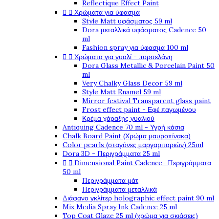
Reflectique Effect Paint
Χρώματα για ύφασμα


Style Matt υφάσματος 59 ml
Dora μεταλλικά υφάσματος Cadence 50
ml
Fashion spray για ύφασμα 100 ml
Χρώματα για γυαλί - πορσελάνη


Dora Glass Metallic & Porcelain Paint 50
ml
Very Chalky Glass Decor 59 ml
Style Matt Enamel 59 ml
Mirror festival Transparent glass paint
Frost effect paint - Εφέ παγωμένου
Κρέμα χάραξης γυαλιού
Antiquing Cadence 70 ml - Υγρή κάσια
Chalk Board Paint (Χρώμα μαυροπίνακα)
Color pearls (σταγόνες μαργαριταριών) 25ml
Dora 3D - Περιγράμματα 25 ml
Dimensional Paint Cadence- Περιγράμματα


50 ml
Περιγράμματα μάτ
Περιγράμματα μεταλλικά
Διάφανο γκλίτερ holographic effect paint 90 ml
Mix Media Spray Ink Cadence 25 ml
Top Coat Glaze 25 ml (χρώμα για σκιάσεις)