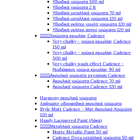
Υβριδικά χρώματα 500 ml
Υβριδικά χρώματα 2 lt
Υβριδικά μεταλλικά χρώματα 70 ml
Υβριδικά μεταλλικά χρώματα 120 ml
Υβριδικά γκλίτερ χρυσό χρώματα 120 ml
Υβριδικά γκλίτερ ασημί χρώματα 120 ml
Χρώματα κιμωλίας Cadence




Very chalky - χρώμα κιμωλίας Cadence
150 ml
Very chalky - χρώμα κιμωλίας Cadence
500 ml
Very chalky wash effect Cadence -
Ημιδιάφανο χρώμα κιμωλίας 90 ml
Ακρυλικά χρώματα premium Cadence




Ακρυλικά χρώματα Cadence 70 ml
Ακρυλικά χρώματα Cadence 120 ml
Harmony ακρυλικά χρώματα
Ambiante υδροφοβικά ακρυλικά χρώματα
Style Matt Cadence – Ματ Ακρυλικά Χρώματα
120 ml
Handy Lacquered Paint (Λάκα)
Μεταλλικά χρώματα Cadence




Matte Metallic Paint 50 ml
Cadence Dora μεταλλικά χρώματα 50 ml