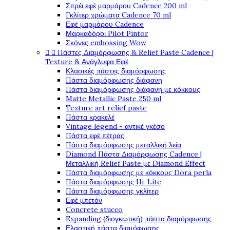
Σπρέι εφέ μαρμάρου Cadence 200 ml
Γκλίτερ χρώματα Cadence 70 ml
Εφέ μαρμάρου Cadence
Μαρκαδόροι Pilot Pintor
Σκόνες embossing Wow
Πάστες Διαμόρφωσης & Relief Paste Cadence |


Texture & Ανάγλυφα Εφέ
Κλασικές πάστες διαμόρφωσης
Πάστα διαμόρφωσης διάφανη
Πάστα διαμόρφωσης διάφανη με κόκκους
Matte Metallic Paste 250 ml
Texture art relief paste
Πάστα κρακελέ
Vintage legend - αντικέ γκέσο
Πάστα εφέ πέτρας
Πάστα διαμόρφωσης μεταλλική λεία
Diamond Πάστα Διαμόρφωσης Cadence |
Μεταλλική Relief Paste με Diamond Effect
Πάστα διαμόρφωσης με κόκκους Dora perla
Πάστα διαμόρφωσης Hi-Lite
Πάστα διαμόρφωσης γκλίτερ
Εφέ μπετόν
Concrete stucco
Expanding (διογκωτική) πάστα διαμόρφωσης
Ελαστική πάστα διαμόφωσης