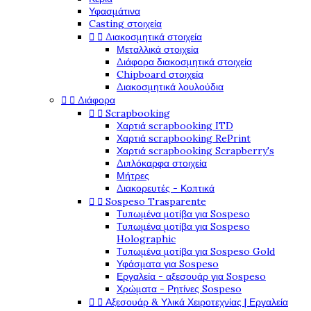
Υφασμάτινα
Casting στοιχεία
Διακοσμητικά στοιχεία


Μεταλλικά στοιχεία
Διάφορα διακοσμητικά στοιχεία
Chipboard στοιχεία
Διακοσμητικά λουλούδια
Διάφορα


Scrapbooking


Χαρτιά scrapbooking ITD
Χαρτιά scrapbooking RePrint
Χαρτιά scrapbooking Scrapberry's
Διπλόκαρφα στοιχεία
Μήτρες
Διακορευτές - Κοπτικά
Sospeso Trasparente


Τυπωμένα μοτίβα για Sospeso
Τυπωμένα μοτίβα για Sospeso
Holographic
Τυπωμένα μοτίβα για Sospeso Gold
Υφάσματα για Sospeso
Εργαλεία - αξεσουάρ για Sospeso
Χρώματα - Ρητίνες Sospeso
Αξεσουάρ & Υλικά Χειροτεχνίας | Εργαλεία

