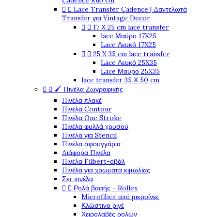
Cadence Rub On


Lace Transfer Cadence | Δαντελωτά
Transfer για Vintage Decor


17 Χ 25 cm lace transfer
lace Μαύρο 17X25
Lace Λευκό 17X25


25 X 35 cm lace transfer
Lace Λευκό 25X35
Lace Μαύρο 25X35
lace transfer 35 Χ 50 cm


🖌️ Πινέλα Ζωγραφικής
Πινέλα πλακέ
Πινέλα Contour
Πινέλα One Stroke
Πινέλα φυλλά χρυσού
Πινέλα για Stencil
Πινέλα σφουγγάρια
Διάφορα Πινέλα
Πινέλα Filbert-οβάλ
Πινέλα για χρώματα κιμωλίας
Σετ πινέλα


Ρολά βαφής - Rollex
Microfiber από μικροίνες
Κλώστινο ριγέ
Χειρολαβές ρολών