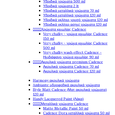
Υβριδικά χρώματα 500 ml
Υβριδικά χρώματα 2 lt
Υβριδικά μεταλλικά χρώματα 70 ml
Υβριδικά μεταλλικά χρώματα 120 ml
Υβριδικά γκλίτερ χρυσό χρώματα 120 ml
Υβριδικά γκλίτερ ασημί χρώματα 120 ml




Χρώματα κιμωλίας Cadence
Very chalky - χρώμα κιμωλίας Cadence
150 ml
Very chalky - χρώμα κιμωλίας Cadence
500 ml
Very chalky wash effect Cadence -
Ημιδιάφανο χρώμα κιμωλίας 90 ml




Ακρυλικά χρώματα premium Cadence
Ακρυλικά χρώματα Cadence 70 ml
Ακρυλικά χρώματα Cadence 120 ml
Harmony ακρυλικά χρώματα
Ambiante υδροφοβικά ακρυλικά χρώματα
Style Matt Cadence (Ματ ακρυλικά χρώματα)
120 ml
Handy Lacquered Paint (Λάκα)




Μεταλλικά χρώματα Cadence
Matte Metallic Paint 50 ml
Cadence Dora μεταλλικά χρώματα 50 ml