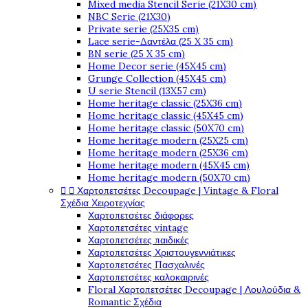
Mixed media Stencil Serie (21X30 cm)
NBC Serie (21X30)
Private serie (25X35 cm)
Lace serie-Δαντέλα (25 X 35 cm)
BN serie (25 X 35 cm)
Home Decor serie (45X45 cm)
Grunge Collection (45X45 cm)
U serie Stencil (13X57 cm)
Home heritage classic (25X36 cm)
Home heritage classic (45X45 cm)
Home heritage classic (50X70 cm)
Home heritage modern (25X25 cm)
Home heritage modern (25X36 cm)
Home heritage modern (45X45 cm)
Home heritage modern (50X70 cm)


Χαρτοπετσέτες Decoupage | Vintage & Floral
Σχέδια Χειροτεχνίας
Χαρτοπετσέτες διάφορες
Χαρτοπετσέτες vintage
Χαρτοπετσέτες παιδικές
Χαρτοπετσέτες Χριστουγεννιάτικες
Χαρτοπετσέτες Πασχαλινές
Χαρτοπετσέτες καλοκαιρινές
Floral Χαρτοπετσέτες Decoupage | Λουλούδια &
Romantic Σχέδια