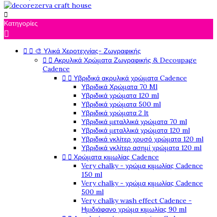

Κατηγορίες



🎨 Υλικά Χεροτεχνίας- Ζωγραφικής


Ακρυλικά Χρώματα Ζωγραφικής & Decoupage
Cadence


Υβριδικά ακρυλικά χρώματα Cadence
Υβριδικά Χρώματα 70 Ml
Υβριδικά χρώματα 120 ml
Υβριδικά χρώματα 500 ml
Υβριδικά χρώματα 2 lt
Υβριδικά μεταλλικά χρώματα 70 ml
Υβριδικά μεταλλικά χρώματα 120 ml
Υβριδικά γκλίτερ χρυσό χρώματα 120 ml
Υβριδικά γκλίτερ ασημί χρώματα 120 ml


Χρώματα κιμωλίας Cadence
Very chalky - χρώμα κιμωλίας Cadence
150 ml
Very chalky - χρώμα κιμωλίας Cadence
500 ml
Very chalky wash effect Cadence -
Ημιδιάφανο χρώμα κιμωλίας 90 ml