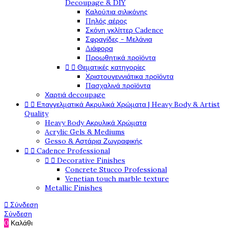
Decoupage & DIY
Καλούπια σιλικόνης
Πηλός αέρος
Σκόνη γκλίττερ Cadence
Σφραγίδες - Μελάνια
Διάφορα
Προωθητικά προϊόντα


Θεματικές κατηγορίες
Χριστουγεννιάτικα προϊόντα
Πασχαλινά προϊόντα
Χαρτιά decoupage


Επαγγελματικά Ακρυλικά Χρώματα | Heavy Body & Artist
Quality
Heavy Body Ακρυλικά Χρώματα
Acrylic Gels & Mediums
Gesso & Αστάρια Ζωγραφικής


Cadence Professional


Decorative Finishes
Concrete Stucco Professional
Venetian touch marble texture
Metallic Finishes

Σύνδεση
Σύνδεση
0
Καλάθι