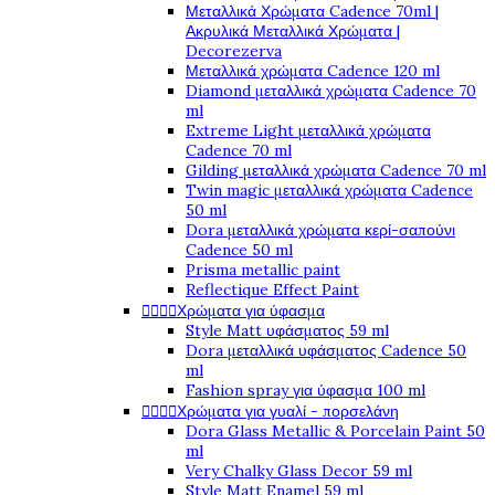
Μεταλλικά Χρώματα Cadence 70ml |
Ακρυλικά Μεταλλικά Χρώματα |
Decorezerva
Μεταλλικά χρώματα Cadence 120 ml
Diamond μεταλλικά χρώματα Cadence 70
ml
Extreme Light μεταλλικά χρώματα
Cadence 70 ml
Gilding μεταλλικά χρώματα Cadence 70 ml
Twin magic μεταλλικά χρώματα Cadence
50 ml
Dora μεταλλικά χρώματα κερί-σαπούνι
Cadence 50 ml
Prisma metallic paint
Reflectique Effect Paint




Χρώματα για ύφασμα
Style Matt υφάσματος 59 ml
Dora μεταλλικά υφάσματος Cadence 50
ml
Fashion spray για ύφασμα 100 ml




Χρώματα για γυαλί - πορσελάνη
Dora Glass Metallic & Porcelain Paint 50
ml
Very Chalky Glass Decor 59 ml
Style Matt Enamel 59 ml