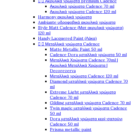


Ακρυλικά χρώματα premium Cadence
Ακρυλικά χρώματα Cadence 70 ml
Ακρυλικά χρώματα Cadence 120 ml
Harmony ακρυλικά χρώματα
Ambiante υδροφοβικά ακρυλικά χρώματα
Style Matt Cadence (Ματ ακρυλικά χρώματα)
120 ml
Handy Lacquered Paint (Λάκα)


Μεταλλικά χρώματα Cadence
Matte Metallic Paint 50 ml
Cadence Dora μεταλλικά χρώματα 50 ml
Μεταλλικά Χρώματα Cadence 70ml |
Ακρυλικά Μεταλλικά Χρώματα |
Decorezerva
Μεταλλικά χρώματα Cadence 120 ml
Diamond μεταλλικά χρώματα Cadence 70
ml
Extreme Light μεταλλικά χρώματα
Cadence 70 ml
Gilding μεταλλικά χρώματα Cadence 70 ml
Twin magic μεταλλικά χρώματα Cadence
50 ml
Dora μεταλλικά χρώματα κερί-σαπούνι
Cadence 50 ml
Prisma metallic paint