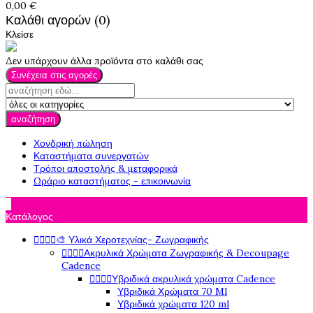
0,00 €
Καλάθι αγορών (0)
Κλείσε
Δεν υπάρχουν άλλα προϊόντα στο καλάθι σας
Συνέχεια στις αγορές
αναζήτηση
Χονδρική πώληση
Καταστήματα συνεργατών
Τρόποι αποστολής & μεταφορικά
Ωράριο καταστήματος - επικοινωνία

Κατάλογος




🎨 Υλικά Χεροτεχνίας- Ζωγραφικής




Ακρυλικά Χρώματα Ζωγραφικής & Decoupage
Cadence




Υβριδικά ακρυλικά χρώματα Cadence
Υβριδικά Χρώματα 70 Ml
Υβριδικά χρώματα 120 ml