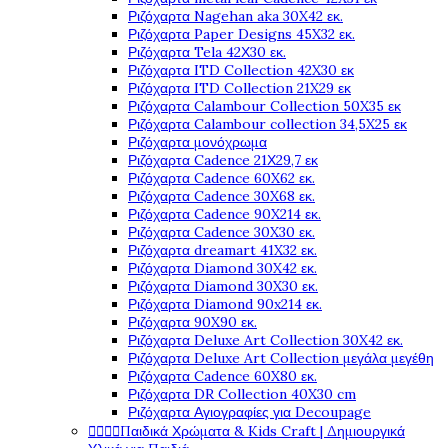
Ριζόχαρτα Nagehan aka 30X42 εκ.
Ριζόχαρτα Paper Designs 45X32 εκ.
Ριζόχαρτα Tela 42Χ30 εκ.
Ριζόχαρτα ITD Collection 42X30 εκ
Ριζόχαρτα ITD Collection 21X29 εκ
Ριζόχαρτα Calambour Collection 50X35 εκ
Ριζόχαρτα Calambour collection 34,5X25 εκ
Ριζόχαρτα μονόχρωμα
Ριζόχαρτα Cadence 21Χ29,7 εκ
Ριζόχαρτα Cadence 60X62 εκ.
Ριζόχαρτα Cadence 30X68 εκ.
Ριζόχαρτα Cadence 90X214 εκ.
Ριζόχαρτα Cadence 30X30 εκ.
Ριζόχαρτα dreamart 41X32 εκ.
Ριζόχαρτα Diamond 30X42 εκ.
Ριζόχαρτα Diamond 30X30 εκ.
Ριζόχαρτα Diamond 90x214 εκ.
Ριζόχαρτα 90X90 εκ.
Ριζόχαρτα Deluxe Art Collection 30X42 εκ.
Ριζόχαρτα Deluxe Art Collection μεγάλα μεγέθη
Ριζόχαρτα Cadence 60X80 εκ.
Ριζόχαρτα DR Collection 40X30 cm
Ριζόχαρτα Αγιογραφίες για Decoupage




Παιδικά Χρώματα & Kids Craft | Δημιουργικά