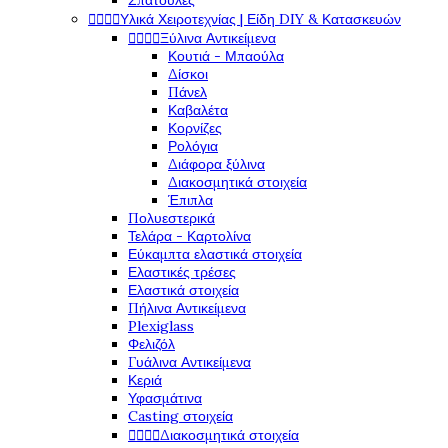
Σπάτουλες




Υλικά Χειροτεχνίας | Είδη DIY & Κατασκευών




Ξύλινα Αντικείμενα
Κουτιά - Μπαούλα
Δίσκοι
Πάνελ
Καβαλέτα
Κορνίζες
Ρολόγια
Διάφορα ξύλινα
Διακοσμητικά στοιχεία
Έπιπλα
Πολυεστερικά
Τελάρα - Καρτολίνα
Εύκαμπτα ελαστικά στοιχεία
Ελαστικές τρέσες
Ελαστικά στοιχεία
Πήλινα Αντικείμενα
Plexiglass
Φελιζόλ
Γυάλινα Αντικείμενα
Κεριά
Υφασμάτινα
Casting στοιχεία




Διακοσμητικά στοιχεία