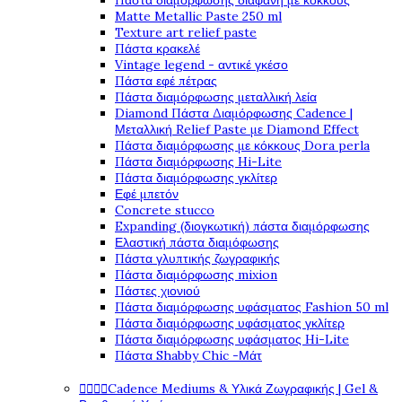
Πάστα διαμόρφωσης διάφανη με κόκκους
Matte Metallic Paste 250 ml
Texture art relief paste
Πάστα κρακελέ
Vintage legend - αντικέ γκέσο
Πάστα εφέ πέτρας
Πάστα διαμόρφωσης μεταλλική λεία
Diamond Πάστα Διαμόρφωσης Cadence |
Μεταλλική Relief Paste με Diamond Effect
Πάστα διαμόρφωσης με κόκκους Dora perla
Πάστα διαμόρφωσης Hi-Lite
Πάστα διαμόρφωσης γκλίτερ
Εφέ μπετόν
Concrete stucco
Expanding (διογκωτική) πάστα διαμόρφωσης
Ελαστική πάστα διαμόφωσης
Πάστα γλυπτικής ζωγραφικής
Πάστα διαμόρφωσης mixion
Πάστες χιονιού
Πάστα διαμόρφωσης υφάσματος Fashion 50 ml
Πάστα διαμόρφωσης υφάσματος γκλίτερ
Πάστα διαμόρφωσης υφάσματος Hi-Lite
Πάστα Shabby Chic -Μάτ




Cadence Mediums & Υλικά Ζωγραφικής | Gel &