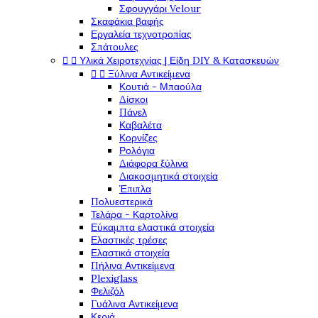
Σφουγγάρι Velour
Σκαφάκια βαφής
Εργαλεία τεχνοτροπίας
Σπάτουλες


Υλικά Χειροτεχνίας | Είδη DIY & Κατασκευών


Ξύλινα Αντικείμενα
Κουτιά - Μπαούλα
Δίσκοι
Πάνελ
Καβαλέτα
Κορνίζες
Ρολόγια
Διάφορα ξύλινα
Διακοσμητικά στοιχεία
Έπιπλα
Πολυεστερικά
Τελάρα - Καρτολίνα
Εύκαμπτα ελαστικά στοιχεία
Ελαστικές τρέσες
Ελαστικά στοιχεία
Πήλινα Αντικείμενα
Plexiglass
Φελιζόλ
Γυάλινα Αντικείμενα
Κεριά