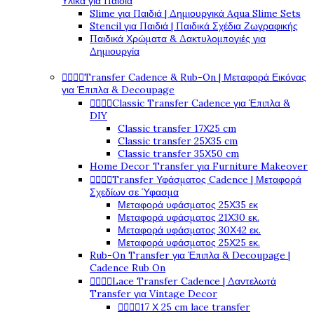
Υλικά για Παιδιά
Slime για Παιδιά | Δημιουργικά Aqua Slime Sets
Stencil για Παιδιά | Παιδικά Σχέδια Ζωγραφικής
Παιδικά Χρώματα & Δακτυλομπογιές για
Δημιουργία




Transfer Cadence & Rub-On | Μεταφορά Εικόνας
για Έπιπλα & Decoupage




Classic Transfer Cadence για Έπιπλα &
DIY
Classic transfer 17Χ25 cm
Classic transfer 25Χ35 cm
Classic transfer 35Χ50 cm
Home Decor Transfer για Furniture Makeover




Transfer Υφάσματος Cadence | Μεταφορά
Σχεδίων σε Ύφασμα
Μεταφορά υφάσματος 25Χ35 εκ
Μεταφορά υφάσματος 21Χ30 εκ.
Μεταφορά υφάσματος 30Χ42 εκ.
Μεταφορά υφάσματος 25Χ25 εκ.
Rub-On Transfer για Έπιπλα & Decoupage |
Cadence Rub On




Lace Transfer Cadence | Δαντελωτά
Transfer για Vintage Decor




17 Χ 25 cm lace transfer