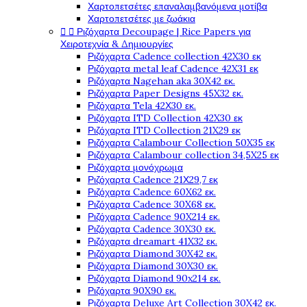
Χαρτοπετσέτες επαναλαμβανόμενα μοτίβα
Χαρτοπετσέτες με ζωάκια


Ριζόχαρτα Decoupage | Rice Papers για
Χειροτεχνία & Δημιουργίες
Ριζόχαρτα Cadence collection 42X30 εκ
Ριζόχαρτα metal leaf Cadence 42X31 εκ
Ριζόχαρτα Nagehan aka 30X42 εκ.
Ριζόχαρτα Paper Designs 45X32 εκ.
Ριζόχαρτα Tela 42Χ30 εκ.
Ριζόχαρτα ITD Collection 42X30 εκ
Ριζόχαρτα ITD Collection 21X29 εκ
Ριζόχαρτα Calambour Collection 50X35 εκ
Ριζόχαρτα Calambour collection 34,5X25 εκ
Ριζόχαρτα μονόχρωμα
Ριζόχαρτα Cadence 21Χ29,7 εκ
Ριζόχαρτα Cadence 60X62 εκ.
Ριζόχαρτα Cadence 30X68 εκ.
Ριζόχαρτα Cadence 90X214 εκ.
Ριζόχαρτα Cadence 30X30 εκ.
Ριζόχαρτα dreamart 41X32 εκ.
Ριζόχαρτα Diamond 30X42 εκ.
Ριζόχαρτα Diamond 30X30 εκ.
Ριζόχαρτα Diamond 90x214 εκ.
Ριζόχαρτα 90X90 εκ.
Ριζόχαρτα Deluxe Art Collection 30X42 εκ.