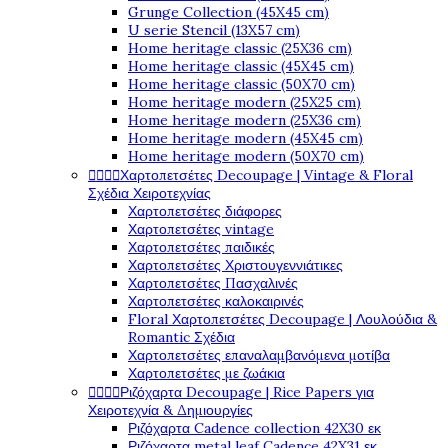
Grunge Collection (45X45 cm)
U serie Stencil (13X57 cm)
Home heritage classic (25X36 cm)
Home heritage classic (45X45 cm)
Home heritage classic (50X70 cm)
Home heritage modern (25X25 cm)
Home heritage modern (25X36 cm)
Home heritage modern (45X45 cm)
Home heritage modern (50X70 cm)




Χαρτοπετσέτες Decoupage | Vintage & Floral
Σχέδια Χειροτεχνίας
Χαρτοπετσέτες διάφορες
Χαρτοπετσέτες vintage
Χαρτοπετσέτες παιδικές
Χαρτοπετσέτες Χριστουγεννιάτικες
Χαρτοπετσέτες Πασχαλινές
Χαρτοπετσέτες καλοκαιρινές
Floral Χαρτοπετσέτες Decoupage | Λουλούδια &
Romantic Σχέδια
Χαρτοπετσέτες επαναλαμβανόμενα μοτίβα
Χαρτοπετσέτες με ζωάκια




Ριζόχαρτα Decoupage | Rice Papers για
Χειροτεχνία & Δημιουργίες
Ριζόχαρτα Cadence collection 42X30 εκ
Ριζόχαρτα metal leaf Cadence 42X31 εκ