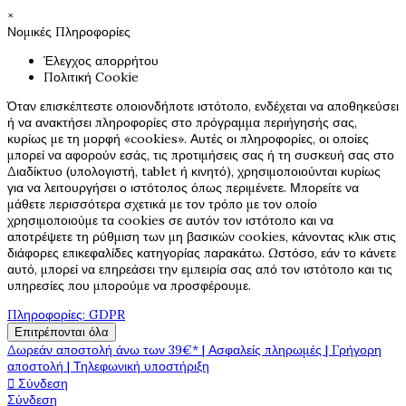
×
Νομικές Πληροφορίες
Έλεγχος απορρήτου
Πολιτική Cookie
Όταν επισκέπτεστε οποιονδήποτε ιστότοπο, ενδέχεται να αποθηκεύσει
ή να ανακτήσει πληροφορίες στο πρόγραμμα περιήγησής σας,
κυρίως με τη μορφή «cookies». Αυτές οι πληροφορίες, οι οποίες
μπορεί να αφορούν εσάς, τις προτιμήσεις σας ή τη συσκευή σας στο
Διαδίκτυο (υπολογιστή, tablet ή κινητό), χρησιμοποιούνται κυρίως
για να λειτουργήσει ο ιστότοπος όπως περιμένετε. Μπορείτε να
μάθετε περισσότερα σχετικά με τον τρόπο με τον οποίο
χρησιμοποιούμε τα cookies σε αυτόν τον ιστότοπο και να
αποτρέψετε τη ρύθμιση των μη βασικών cookies, κάνοντας κλικ στις
διάφορες επικεφαλίδες κατηγορίας παρακάτω. Ωστόσο, εάν το κάνετε
αυτό, μπορεί να επηρεάσει την εμπειρία σας από τον ιστότοπο και τις
υπηρεσίες που μπορούμε να προσφέρουμε.
Πληροφορίες: GDPR
Επιτρέπονται όλα
Δωρεάν αποστολή άνω των 39€* | Ασφαλείς πληρωμές | Γρήγορη
αποστολή | Τηλεφωνική υποστήριξη

Σύνδεση
Σύνδεση