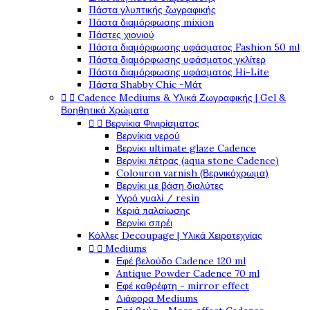
Πάστα γλυπτικής ζωγραφικής
Πάστα διαμόρφωσης mixion
Πάστες χιονιού
Πάστα διαμόρφωσης υφάσματος Fashion 50 ml
Πάστα διαμόρφωσης υφάσματος γκλίτερ
Πάστα διαμόρφωσης υφάσματος Hi-Lite
Πάστα Shabby Chic -Μάτ


Cadence Mediums & Υλικά Ζωγραφικής | Gel &
Βοηθητικά Χρώματα


Βερνίκια Φινιρίσματος
Βερνίκια νερού
Βερνίκι ultimate glaze Cadence
Βερνίκι πέτρας (aqua stone Cadence)
Colouron varnish (Βερνικόχρωμα)
Βερνίκι με βάση διαλύτες
Υγρό γυαλί / resin
Κεριά παλαίωσης
Βερνίκι σπρέι
Κόλλες Decoupage | Υλικά Χειροτεχνίας


Mediums
Εφέ βελούδο Cadence 120 ml
Antique Powder Cadence 70 ml
Εφέ καθρέφτη - mirror effect
Διάφορα Mediums