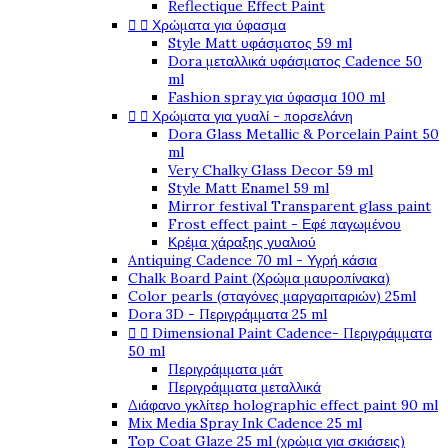
Reflectique Effect Paint


Χρώματα για ύφασμα
Style Matt υφάσματος 59 ml
Dora μεταλλικά υφάσματος Cadence 50
ml
Fashion spray για ύφασμα 100 ml


Χρώματα για γυαλί - πορσελάνη
Dora Glass Metallic & Porcelain Paint 50
ml
Very Chalky Glass Decor 59 ml
Style Matt Enamel 59 ml
Mirror festival Transparent glass paint
Frost effect paint - Εφέ παγωμένου
Κρέμα χάραξης γυαλιού
Antiquing Cadence 70 ml - Υγρή κάσια
Chalk Board Paint (Χρώμα μαυροπίνακα)
Color pearls (σταγόνες μαργαριταριών) 25ml
Dora 3D - Περιγράμματα 25 ml


Dimensional Paint Cadence- Περιγράμματα
50 ml
Περιγράμματα μάτ
Περιγράμματα μεταλλικά
Διάφανο γκλίτερ holographic effect paint 90 ml
Mix Media Spray Ink Cadence 25 ml
Top Coat Glaze 25 ml (χρώμα για σκιάσεις)