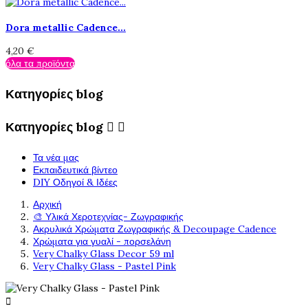
Dora metallic Cadence...
4,20 €
όλα τα προϊόντα
Κατηγορίες blog
Κατηγορίες blog


Τα νέα μας
Εκπαιδευτικά βίντεο
DIY Οδηγοί & Ιδέες
Αρχική
🎨 Υλικά Χεροτεχνίας- Ζωγραφικής
Ακρυλικά Χρώματα Ζωγραφικής & Decoupage Cadence
Χρώματα για γυαλί - πορσελάνη
Very Chalky Glass Decor 59 ml
Very Chalky Glass - Pastel Pink
