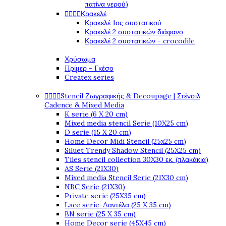
πατίνα νερού)




Κρακελέ
Κρακελέ 1ος συστατικού
Κρακελέ 2 συστατικών διάφανο
Κρακελέ 2 συστατικών - crocodile
Χρύσωμα
Πρίμερ - Γκέσο
Createx series




Stencil Ζωγραφικής & Decoupage | Στένσιλ
Cadence & Mixed Media
K serie (6 X 20 cm)
Mixed media stencil Serie (10X25 cm)
D serie (15 X 20 cm)
Home Decor Midi Stencil (25x25 cm)
Siluet Trendy Shadow Stencil (25X25 cm)
Tiles stencil collection 30X30 εκ. (πλακάκια)
AS Serie (21X30)
Mixed media Stencil Serie (21X30 cm)
NBC Serie (21X30)
Private serie (25X35 cm)
Lace serie-Δαντέλα (25 X 35 cm)
BN serie (25 X 35 cm)
Home Decor serie (45X45 cm)