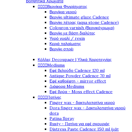
Βοηθητικά Χρώματα




Βερνίκια Φινιρίσματος
Βερνίκια νερού
Βερνίκι ultimate glaze Cadence
Βερνίκι πέτρας (aqua stone Cadence)
Colouron varnish (Βερνικόχρωμα)
Βερνίκι με βάση διαλύτες
Υγρό γυαλί / resin
Κεριά παλαίωσης
Βερνίκι σπρέι
Κόλλες Decoupage | Υλικά Χειροτεχνίας




Mediums
Εφέ βελούδο Cadence 120 ml
Antique Powder Cadence 70 ml
Εφέ καθρέφτη - mirror effect
Διάφορα Mediums
Εφέ βρύα - Moss effect Cadence




Πατίνες
Finger wax - δακτυλοπατίνα νερού
Dora finger wax - Δακτυλοπατίνα νερού
dora
Patina Spray
Rusty - Πατίνα για εφέ σκουριάς
Distress Paste Cadence 150 ml (μάτ