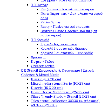
Εφέ βρύα - Moss effect Cadence


Πατίνες
Finger wax - δακτυλοπατίνα νερού
Dora finger wax - Δακτυλοπατίνα νερού
dora
Patina Spray
Rusty - Πατίνα για εφέ σκουριάς
Distress Paste Cadence 150 ml (μάτ
πατίνα νερού)


Κρακελέ
Κρακελέ 1ος συστατικού
Κρακελέ 2 συστατικών διάφανο
Κρακελέ 2 συστατικών - crocodile
Χρύσωμα
Πρίμερ - Γκέσο
Createx series


Stencil Ζωγραφικής & Decoupage | Στένσιλ
Cadence & Mixed Media
K serie (6 X 20 cm)
Mixed media stencil Serie (10X25 cm)
D serie (15 X 20 cm)
Home Decor Midi Stencil (25x25 cm)
Siluet Trendy Shadow Stencil (25X25 cm)
Tiles stencil collection 30X30 εκ. (πλακάκια)
AS Serie (21X30)