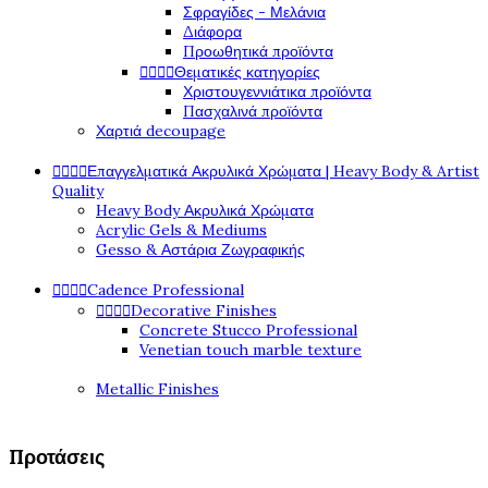
Σφραγίδες - Μελάνια
Διάφορα
Προωθητικά προϊόντα




Θεματικές κατηγορίες
Χριστουγεννιάτικα προϊόντα
Πασχαλινά προϊόντα
Χαρτιά decoupage




Επαγγελματικά Ακρυλικά Χρώματα | Heavy Body & Artist
Quality
Heavy Body Ακρυλικά Χρώματα
Acrylic Gels & Mediums
Gesso & Αστάρια Ζωγραφικής




Cadence Professional




Decorative Finishes
Concrete Stucco Professional
Venetian touch marble texture
Metallic Finishes
Προτάσεις