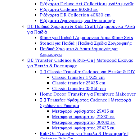
Ριζόχαρτα Deluxe Art Collection μεγάλα μεγέθη
Ριζόχαρτα Cadence 60X80 εκ.
Ριζόχαρτα DR Collection 40X30 cm
Ριζόχαρτα Αγιογραφίες για Decoupage


Παιδικά Χρώματα & Kids Craft | Δημιουργικά Υλικά
για Παιδιά
Slime για Παιδιά | Δημιουργικά Aqua Slime Sets
Stencil για Παιδιά | Παιδικά Σχέδια Ζωγραφικής
Παιδικά Χρώματα & Δακτυλομπογιές για
Δημιουργία


Transfer Cadence & Rub-On | Μεταφορά Εικόνας
για Έπιπλα & Decoupage


Classic Transfer Cadence για Έπιπλα & DIY
Classic transfer 17Χ25 cm
Classic transfer 25Χ35 cm
Classic transfer 35Χ50 cm
Home Decor Transfer για Furniture Makeover


Transfer Υφάσματος Cadence | Μεταφορά
Σχεδίων σε Ύφασμα
Μεταφορά υφάσματος 25Χ35 εκ
Μεταφορά υφάσματος 21Χ30 εκ.
Μεταφορά υφάσματος 30Χ42 εκ.
Μεταφορά υφάσματος 25Χ25 εκ.
Rub-On Transfer για Έπιπλα & Decoupage |