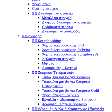
Υφασμάτινα
Casting στοιχεία


Διακοσμητικά στοιχεία
Μεταλλικά στοιχεία
Διάφορα διακοσμητικά στοιχεία
Chipboard στοιχεία
Διακοσμητικά λουλούδια


Διάφορα


Scrapbooking
Χαρτιά scrapbooking ITD
Χαρτιά scrapbooking RePrint
Χαρτιά scrapbooking Scrapberry's
Διπλόκαρφα στοιχεία
Μήτρες
Διακορευτές - Κοπτικά


Sospeso Trasparente
Τυπωμένα μοτίβα για Sospeso
Τυπωμένα μοτίβα για Sospeso
Holographic
Τυπωμένα μοτίβα για Sospeso Gold
Υφάσματα για Sospeso
Εργαλεία - αξεσουάρ για Sospeso
Χρώματα - Ρητίνες Sospeso


Αξεσουάρ & Υλικά Χειροτεχνίας | Εργαλεία