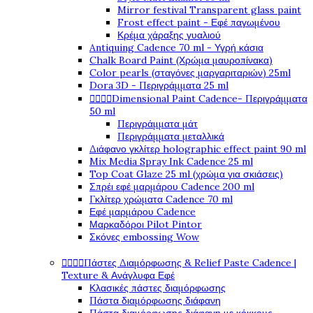
Mirror festival Transparent glass paint
Frost effect paint - Εφέ παγωμένου
Κρέμα χάραξης γυαλιού
Antiquing Cadence 70 ml - Υγρή κάσια
Chalk Board Paint (Χρώμα μαυροπίνακα)
Color pearls (σταγόνες μαργαριταριών) 25ml
Dora 3D - Περιγράμματα 25 ml




Dimensional Paint Cadence- Περιγράμματα
50 ml
Περιγράμματα μάτ
Περιγράμματα μεταλλικά
Διάφανο γκλίτερ holographic effect paint 90 ml
Mix Media Spray Ink Cadence 25 ml
Top Coat Glaze 25 ml (χρώμα για σκιάσεις)
Σπρέι εφέ μαρμάρου Cadence 200 ml
Γκλίτερ χρώματα Cadence 70 ml
Εφέ μαρμάρου Cadence
Μαρκαδόροι Pilot Pintor
Σκόνες embossing Wow




Πάστες Διαμόρφωσης & Relief Paste Cadence |
Texture & Ανάγλυφα Εφέ
Κλασικές πάστες διαμόρφωσης
Πάστα διαμόρφωσης διάφανη