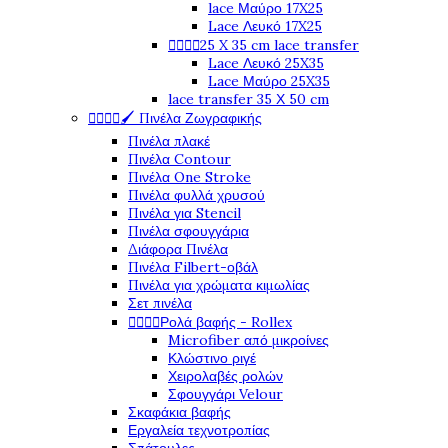
lace Μαύρο 17X25
Lace Λευκό 17X25




25 X 35 cm lace transfer
Lace Λευκό 25X35
Lace Μαύρο 25X35
lace transfer 35 Χ 50 cm




🖌️ Πινέλα Ζωγραφικής
Πινέλα πλακέ
Πινέλα Contour
Πινέλα One Stroke
Πινέλα φυλλά χρυσού
Πινέλα για Stencil
Πινέλα σφουγγάρια
Διάφορα Πινέλα
Πινέλα Filbert-οβάλ
Πινέλα για χρώματα κιμωλίας
Σετ πινέλα




Ρολά βαφής - Rollex
Microfiber από μικροίνες
Κλώστινο ριγέ
Χειρολαβές ρολών
Σφουγγάρι Velour
Σκαφάκια βαφής
Εργαλεία τεχνοτροπίας