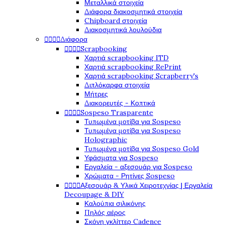
Μεταλλικά στοιχεία
Διάφορα διακοσμητικά στοιχεία
Chipboard στοιχεία
Διακοσμητικά λουλούδια




Διάφορα




Scrapbooking
Χαρτιά scrapbooking ITD
Χαρτιά scrapbooking RePrint
Χαρτιά scrapbooking Scrapberry's
Διπλόκαρφα στοιχεία
Μήτρες
Διακορευτές - Κοπτικά




Sospeso Trasparente
Τυπωμένα μοτίβα για Sospeso
Τυπωμένα μοτίβα για Sospeso
Holographic
Τυπωμένα μοτίβα για Sospeso Gold
Υφάσματα για Sospeso
Εργαλεία - αξεσουάρ για Sospeso
Χρώματα - Ρητίνες Sospeso




Αξεσουάρ & Υλικά Χειροτεχνίας | Εργαλεία
Decoupage & DIY
Καλούπια σιλικόνης
Πηλός αέρος
Σκόνη γκλίττερ Cadence