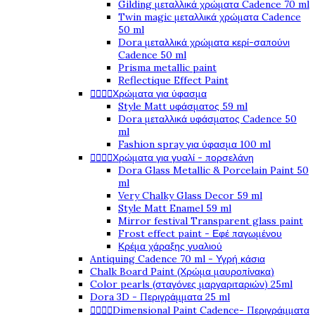
Gilding μεταλλικά χρώματα Cadence 70 ml
Twin magic μεταλλικά χρώματα Cadence
50 ml
Dora μεταλλικά χρώματα κερί-σαπούνι
Cadence 50 ml
Prisma metallic paint
Reflectique Effect Paint




Χρώματα για ύφασμα
Style Matt υφάσματος 59 ml
Dora μεταλλικά υφάσματος Cadence 50
ml
Fashion spray για ύφασμα 100 ml




Χρώματα για γυαλί - πορσελάνη
Dora Glass Metallic & Porcelain Paint 50
ml
Very Chalky Glass Decor 59 ml
Style Matt Enamel 59 ml
Mirror festival Transparent glass paint
Frost effect paint - Εφέ παγωμένου
Κρέμα χάραξης γυαλιού
Antiquing Cadence 70 ml - Υγρή κάσια
Chalk Board Paint (Χρώμα μαυροπίνακα)
Color pearls (σταγόνες μαργαριταριών) 25ml
Dora 3D - Περιγράμματα 25 ml




Dimensional Paint Cadence- Περιγράμματα