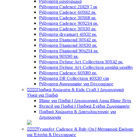
Ριζόχαρτα μονόχρωμα
Ριζόχαρτα Cadence 21Χ29,7 εκ
Ριζόχαρτα Cadence 60X62 εκ.
Ριζόχαρτα Cadence 30X68 εκ.
Ριζόχαρτα Cadence 90X214 εκ.
Ριζόχαρτα Cadence 30X30 εκ.
Ριζόχαρτα dreamart 41X32 εκ.
Ριζόχαρτα Diamond 30X42 εκ.
Ριζόχαρτα Diamond 30X30 εκ.
Ριζόχαρτα Diamond 90x214 εκ.
Ριζόχαρτα 90X90 εκ.
Ριζόχαρτα Deluxe Art Collection 30X42 εκ.
Ριζόχαρτα Deluxe Art Collection μεγάλα μεγέθη
Ριζόχαρτα Cadence 60X80 εκ.
Ριζόχαρτα DR Collection 40X30 cm
Ριζόχαρτα Αγιογραφίες για Decoupage




Παιδικά Χρώματα & Kids Craft | Δημιουργικά
Υλικά για Παιδιά
Slime για Παιδιά | Δημιουργικά Aqua Slime Sets
Stencil για Παιδιά | Παιδικά Σχέδια Ζωγραφικής
Παιδικά Χρώματα & Δακτυλομπογιές για
Δημιουργία




Transfer Cadence & Rub-On | Μεταφορά Εικόνας
για Έπιπλα & Decoupage