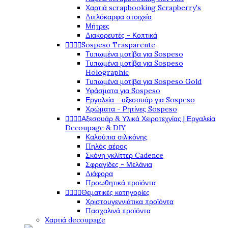
Χαρτιά scrapbooking Scrapberry's
Διπλόκαρφα στοιχεία
Μήτρες
Διακορευτές - Κοπτικά




Sospeso Trasparente
Τυπωμένα μοτίβα για Sospeso
Τυπωμένα μοτίβα για Sospeso
Holographic
Τυπωμένα μοτίβα για Sospeso Gold
Υφάσματα για Sospeso
Εργαλεία - αξεσουάρ για Sospeso
Χρώματα - Ρητίνες Sospeso




Αξεσουάρ & Υλικά Χειροτεχνίας | Εργαλεία
Decoupage & DIY
Καλούπια σιλικόνης
Πηλός αέρος
Σκόνη γκλίττερ Cadence
Σφραγίδες - Μελάνια
Διάφορα
Προωθητικά προϊόντα




Θεματικές κατηγορίες
Χριστουγεννιάτικα προϊόντα
Πασχαλινά προϊόντα
Χαρτιά decoupage