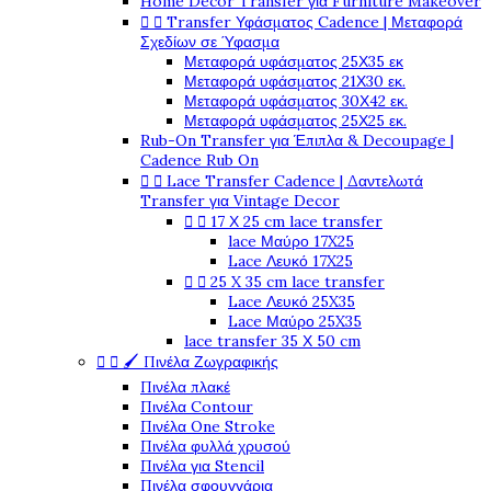
Home Decor Transfer για Furniture Makeover


Transfer Υφάσματος Cadence | Μεταφορά
Σχεδίων σε Ύφασμα
Μεταφορά υφάσματος 25Χ35 εκ
Μεταφορά υφάσματος 21Χ30 εκ.
Μεταφορά υφάσματος 30Χ42 εκ.
Μεταφορά υφάσματος 25Χ25 εκ.
Rub-On Transfer για Έπιπλα & Decoupage |
Cadence Rub On


Lace Transfer Cadence | Δαντελωτά
Transfer για Vintage Decor


17 Χ 25 cm lace transfer
lace Μαύρο 17X25
Lace Λευκό 17X25


25 X 35 cm lace transfer
Lace Λευκό 25X35
Lace Μαύρο 25X35
lace transfer 35 Χ 50 cm


🖌️ Πινέλα Ζωγραφικής
Πινέλα πλακέ
Πινέλα Contour
Πινέλα One Stroke
Πινέλα φυλλά χρυσού
Πινέλα για Stencil
Πινέλα σφουγγάρια