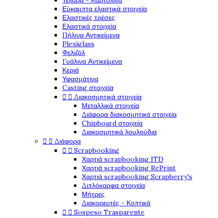
Τελάρα - Καρτολίνα
Εύκαμπτα ελαστικά στοιχεία
Ελαστικές τρέσες
Ελαστικά στοιχεία
Πήλινα Αντικείμενα
Plexiglass
Φελιζόλ
Γυάλινα Αντικείμενα
Κεριά
Υφασμάτινα
Casting στοιχεία


Διακοσμητικά στοιχεία
Μεταλλικά στοιχεία
Διάφορα διακοσμητικά στοιχεία
Chipboard στοιχεία
Διακοσμητικά λουλούδια


Διάφορα


Scrapbooking
Χαρτιά scrapbooking ITD
Χαρτιά scrapbooking RePrint
Χαρτιά scrapbooking Scrapberry's
Διπλόκαρφα στοιχεία
Μήτρες
Διακορευτές - Κοπτικά


Sospeso Trasparente