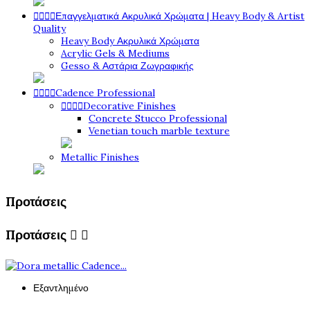




Επαγγελματικά Ακρυλικά Χρώματα | Heavy Body & Artist
Quality
Heavy Body Ακρυλικά Χρώματα
Acrylic Gels & Mediums
Gesso & Αστάρια Ζωγραφικής




Cadence Professional




Decorative Finishes
Concrete Stucco Professional
Venetian touch marble texture
Metallic Finishes
Προτάσεις
Προτάσεις


Εξαντλημένο