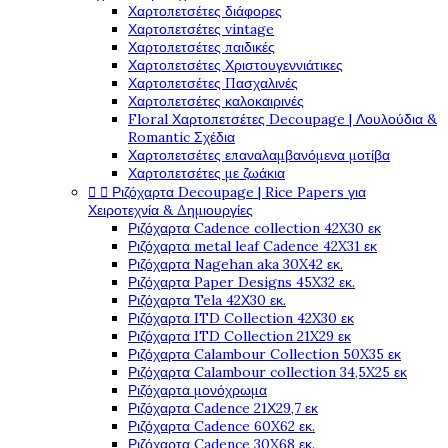
Χαρτοπετσέτες διάφορες
Χαρτοπετσέτες vintage
Χαρτοπετσέτες παιδικές
Χαρτοπετσέτες Χριστουγεννιάτικες
Χαρτοπετσέτες Πασχαλινές
Χαρτοπετσέτες καλοκαιρινές
Floral Χαρτοπετσέτες Decoupage | Λουλούδια &
Romantic Σχέδια
Χαρτοπετσέτες επαναλαμβανόμενα μοτίβα
Χαρτοπετσέτες με ζωάκια


Ριζόχαρτα Decoupage | Rice Papers για
Χειροτεχνία & Δημιουργίες
Ριζόχαρτα Cadence collection 42X30 εκ
Ριζόχαρτα metal leaf Cadence 42X31 εκ
Ριζόχαρτα Nagehan aka 30X42 εκ.
Ριζόχαρτα Paper Designs 45X32 εκ.
Ριζόχαρτα Tela 42Χ30 εκ.
Ριζόχαρτα ITD Collection 42X30 εκ
Ριζόχαρτα ITD Collection 21X29 εκ
Ριζόχαρτα Calambour Collection 50X35 εκ
Ριζόχαρτα Calambour collection 34,5X25 εκ
Ριζόχαρτα μονόχρωμα
Ριζόχαρτα Cadence 21Χ29,7 εκ
Ριζόχαρτα Cadence 60X62 εκ.
Ριζόχαρτα Cadence 30X68 εκ.