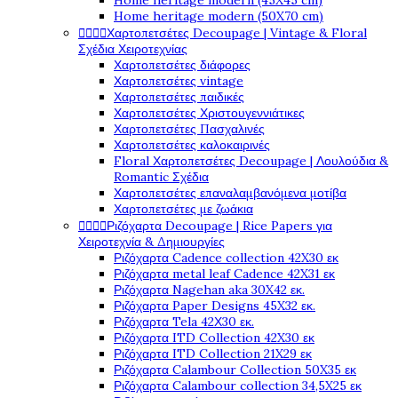
Home heritage modern (45X45 cm)
Home heritage modern (50X70 cm)




Χαρτοπετσέτες Decoupage | Vintage & Floral
Σχέδια Χειροτεχνίας
Χαρτοπετσέτες διάφορες
Χαρτοπετσέτες vintage
Χαρτοπετσέτες παιδικές
Χαρτοπετσέτες Χριστουγεννιάτικες
Χαρτοπετσέτες Πασχαλινές
Χαρτοπετσέτες καλοκαιρινές
Floral Χαρτοπετσέτες Decoupage | Λουλούδια &
Romantic Σχέδια
Χαρτοπετσέτες επαναλαμβανόμενα μοτίβα
Χαρτοπετσέτες με ζωάκια




Ριζόχαρτα Decoupage | Rice Papers για
Χειροτεχνία & Δημιουργίες
Ριζόχαρτα Cadence collection 42X30 εκ
Ριζόχαρτα metal leaf Cadence 42X31 εκ
Ριζόχαρτα Nagehan aka 30X42 εκ.
Ριζόχαρτα Paper Designs 45X32 εκ.
Ριζόχαρτα Tela 42Χ30 εκ.
Ριζόχαρτα ITD Collection 42X30 εκ
Ριζόχαρτα ITD Collection 21X29 εκ
Ριζόχαρτα Calambour Collection 50X35 εκ
Ριζόχαρτα Calambour collection 34,5X25 εκ