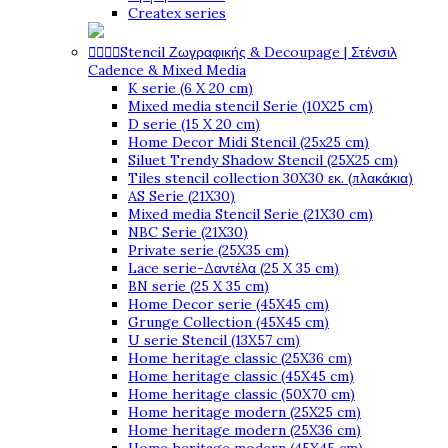
Createx series




Stencil Ζωγραφικής & Decoupage | Στένσιλ
Cadence & Mixed Media
K serie (6 X 20 cm)
Mixed media stencil Serie (10X25 cm)
D serie (15 X 20 cm)
Home Decor Midi Stencil (25x25 cm)
Siluet Trendy Shadow Stencil (25X25 cm)
Tiles stencil collection 30X30 εκ. (πλακάκια)
AS Serie (21X30)
Mixed media Stencil Serie (21X30 cm)
NBC Serie (21X30)
Private serie (25X35 cm)
Lace serie-Δαντέλα (25 X 35 cm)
BN serie (25 X 35 cm)
Home Decor serie (45X45 cm)
Grunge Collection (45X45 cm)
U serie Stencil (13X57 cm)
Home heritage classic (25X36 cm)
Home heritage classic (45X45 cm)
Home heritage classic (50X70 cm)
Home heritage modern (25X25 cm)
Home heritage modern (25X36 cm)