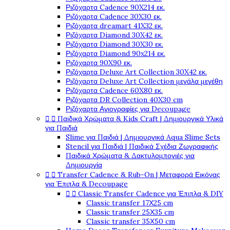
Ριζόχαρτα Cadence 90X214 εκ.
Ριζόχαρτα Cadence 30X30 εκ.
Ριζόχαρτα dreamart 41X32 εκ.
Ριζόχαρτα Diamond 30X42 εκ.
Ριζόχαρτα Diamond 30X30 εκ.
Ριζόχαρτα Diamond 90x214 εκ.
Ριζόχαρτα 90X90 εκ.
Ριζόχαρτα Deluxe Art Collection 30X42 εκ.
Ριζόχαρτα Deluxe Art Collection μεγάλα μεγέθη
Ριζόχαρτα Cadence 60X80 εκ.
Ριζόχαρτα DR Collection 40X30 cm
Ριζόχαρτα Αγιογραφίες για Decoupage


Παιδικά Χρώματα & Kids Craft | Δημιουργικά Υλικά
για Παιδιά
Slime για Παιδιά | Δημιουργικά Aqua Slime Sets
Stencil για Παιδιά | Παιδικά Σχέδια Ζωγραφικής
Παιδικά Χρώματα & Δακτυλομπογιές για
Δημιουργία


Transfer Cadence & Rub-On | Μεταφορά Εικόνας
για Έπιπλα & Decoupage


Classic Transfer Cadence για Έπιπλα & DIY
Classic transfer 17Χ25 cm
Classic transfer 25Χ35 cm
Classic transfer 35Χ50 cm