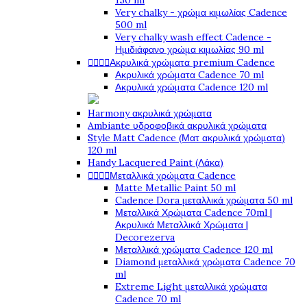
150 ml
Very chalky - χρώμα κιμωλίας Cadence
500 ml
Very chalky wash effect Cadence -
Ημιδιάφανο χρώμα κιμωλίας 90 ml




Ακρυλικά χρώματα premium Cadence
Ακρυλικά χρώματα Cadence 70 ml
Ακρυλικά χρώματα Cadence 120 ml
Harmony ακρυλικά χρώματα
Ambiante υδροφοβικά ακρυλικά χρώματα
Style Matt Cadence (Ματ ακρυλικά χρώματα)
120 ml
Handy Lacquered Paint (Λάκα)




Μεταλλικά χρώματα Cadence
Matte Metallic Paint 50 ml
Cadence Dora μεταλλικά χρώματα 50 ml
Μεταλλικά Χρώματα Cadence 70ml |
Ακρυλικά Μεταλλικά Χρώματα |
Decorezerva
Μεταλλικά χρώματα Cadence 120 ml
Diamond μεταλλικά χρώματα Cadence 70
ml
Extreme Light μεταλλικά χρώματα
Cadence 70 ml