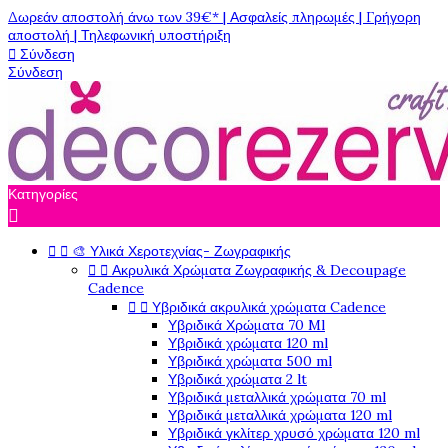
Δωρεάν αποστολή άνω των 39€* | Ασφαλείς πληρωμές | Γρήγορη
αποστολή | Τηλεφωνική υποστήριξη

Σύνδεση
Σύνδεση
Κατηγορίες



🎨 Υλικά Χεροτεχνίας- Ζωγραφικής


Ακρυλικά Χρώματα Ζωγραφικής & Decoupage
Cadence


Υβριδικά ακρυλικά χρώματα Cadence
Υβριδικά Χρώματα 70 Ml
Υβριδικά χρώματα 120 ml
Υβριδικά χρώματα 500 ml
Υβριδικά χρώματα 2 lt
Υβριδικά μεταλλικά χρώματα 70 ml
Υβριδικά μεταλλικά χρώματα 120 ml
Υβριδικά γκλίτερ χρυσό χρώματα 120 ml