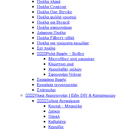
Πινέλα πλακέ
Πινέλα Contour
Πινέλα One Stroke
Πινέλα φυλλά χρυσού
Πινέλα για Stencil
Πινέλα σφουγγάρια
Διάφορα Πινέλα
Πινέλα Filbert-οβάλ
Πινέλα για χρώματα κιμωλίας
Σετ πινέλα




Ρολά βαφής - Rollex
Microfiber από μικροίνες
Κλώστινο ριγέ
Χειρολαβές ρολών
Σφουγγάρι Velour
Σκαφάκια βαφής
Εργαλεία τεχνοτροπίας
Σπάτουλες




Υλικά Χειροτεχνίας | Είδη DIY & Κατασκευών




Ξύλινα Αντικείμενα
Κουτιά - Μπαούλα
Δίσκοι
Πάνελ
Καβαλέτα
Κορνίζες