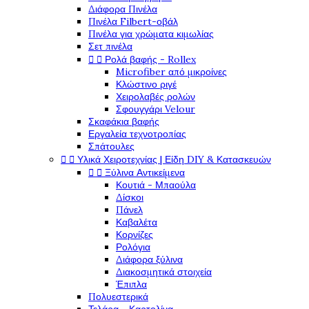
Διάφορα Πινέλα
Πινέλα Filbert-οβάλ
Πινέλα για χρώματα κιμωλίας
Σετ πινέλα


Ρολά βαφής - Rollex
Microfiber από μικροίνες
Κλώστινο ριγέ
Χειρολαβές ρολών
Σφουγγάρι Velour
Σκαφάκια βαφής
Εργαλεία τεχνοτροπίας
Σπάτουλες


Υλικά Χειροτεχνίας | Είδη DIY & Κατασκευών


Ξύλινα Αντικείμενα
Κουτιά - Μπαούλα
Δίσκοι
Πάνελ
Καβαλέτα
Κορνίζες
Ρολόγια
Διάφορα ξύλινα
Διακοσμητικά στοιχεία
Έπιπλα
Πολυεστερικά