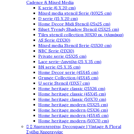
Cadence & Mixed Media
K serie (6 X 20 cm)
Mixed media stencil Serie (10X25 cm)
D serie (15 X 20 cm)
Home Decor Midi Stencil (25x25 cm)
Siluet Trendy Shadow Stencil (25X25 cm)
Tiles stencil collection 30X30 εκ. (πλακάκια)
AS Serie (21X30)
Mixed media Stencil Serie (21X30 cm)
NBC Serie (21X30)
Private serie (25X35 cm)
Lace serie-Δαντέλα (25 X 35 cm)
BN serie (25 X 35 cm)
Home Decor serie (45X45 cm)
Grunge Collection (45X45 cm)
U serie Stencil (13X57 cm)
Home heritage classic (25X36 cm)
Home heritage classic (45X45 cm)
Home heritage classic (50X70 cm)
Home heritage modern (25X25 cm)
Home heritage modern (25X36 cm)
Home heritage modern (45X45 cm)
Home heritage modern (50X70 cm)


Χαρτοπετσέτες Decoupage | Vintage & Floral
Σχέδια Χειροτεχνίας