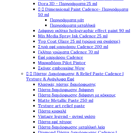
Dora 3D - Περιγράμματα 25 ml


Dimensional Paint Cadence- Περιγράμματα
50 ml
Περιγράμματα μάτ
Περιγράμματα μεταλλικά
Διάφανο γκλίτερ holographic effect paint 90 ml
Mix Media Spray Ink Cadence 25 ml
Top Coat Glaze 25 ml (χρώμα για σκιάσεις)
Σπρέι εφέ μαρμάρου Cadence 200 ml
Γκλίτερ χρώματα Cadence 70 ml
Εφέ μαρμάρου Cadence
Μαρκαδόροι Pilot Pintor
Σκόνες embossing Wow


Πάστες Διαμόρφωσης & Relief Paste Cadence |
Texture & Ανάγλυφα Εφέ
Κλασικές πάστες διαμόρφωσης
Πάστα διαμόρφωσης διάφανη
Πάστα διαμόρφωσης διάφανη με κόκκους
Matte Metallic Paste 250 ml
Texture art relief paste
Πάστα κρακελέ
Vintage legend - αντικέ γκέσο
Πάστα εφέ πέτρας
Πάστα διαμόρφωσης μεταλλική λεία
Diamond Πάστα Διαμόρφωσης Cadence |