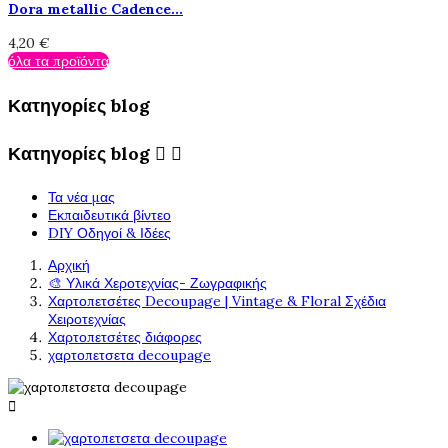
Dora metallic Cadence...
4,20 €
όλα τα προϊόντα
Κατηγορίες blog
Κατηγορίες blog


Τα νέα μας
Εκπαιδευτικά βίντεο
DIY Οδηγοί & Ιδέες
Αρχική
🎨 Υλικά Χεροτεχνίας- Ζωγραφικής
Χαρτοπετσέτες Decoupage | Vintage & Floral Σχέδια
Χειροτεχνίας
Χαρτοπετσέτες διάφορες
χαρτοπετσετα decoupage
