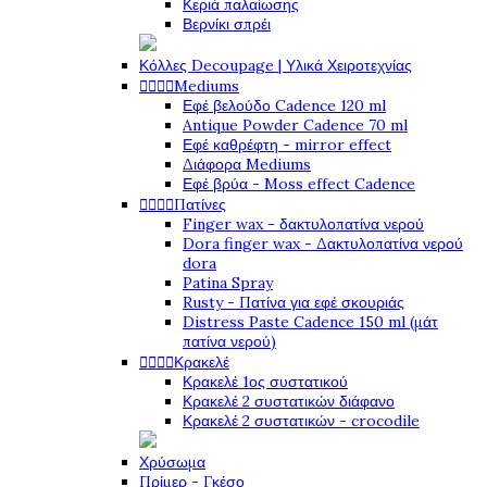
Κεριά παλαίωσης
Βερνίκι σπρέι
Κόλλες Decoupage | Υλικά Χειροτεχνίας




Mediums
Εφέ βελούδο Cadence 120 ml
Antique Powder Cadence 70 ml
Εφέ καθρέφτη - mirror effect
Διάφορα Mediums
Εφέ βρύα - Moss effect Cadence




Πατίνες
Finger wax - δακτυλοπατίνα νερού
Dora finger wax - Δακτυλοπατίνα νερού
dora
Patina Spray
Rusty - Πατίνα για εφέ σκουριάς
Distress Paste Cadence 150 ml (μάτ
πατίνα νερού)




Κρακελέ
Κρακελέ 1ος συστατικού
Κρακελέ 2 συστατικών διάφανο
Κρακελέ 2 συστατικών - crocodile
Χρύσωμα
Πρίμερ - Γκέσο