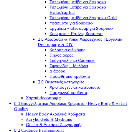
Τυπωμένα μοτίβα για Sospeso
Τυπωμένα μοτίβα για Sospeso
Holographic
Τυπωμένα μοτίβα για Sospeso Gold
Υφάσματα για Sospeso
Εργαλεία - αξεσουάρ για Sospeso
Χρώματα - Ρητίνες Sospeso


Αξεσουάρ & Υλικά Χειροτεχνίας | Εργαλεία
Decoupage & DIY
Καλούπια σιλικόνης
Πηλός αέρος
Σκόνη γκλίττερ Cadence
Σφραγίδες - Μελάνια
Διάφορα
Προωθητικά προϊόντα


Θεματικές κατηγορίες
Χριστουγεννιάτικα προϊόντα
Πασχαλινά προϊόντα
Χαρτιά decoupage


Επαγγελματικά Ακρυλικά Χρώματα | Heavy Body & Artist
Quality
Heavy Body Ακρυλικά Χρώματα
Acrylic Gels & Mediums
Gesso & Αστάρια Ζωγραφικής


Cadence Professional