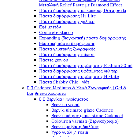
Μεταλλική Relief Paste με Diamond Effect
Πάστα διαμόρφωσης με κόκκους Dora perla
Πάστα διαμόρφωσης Hi-Lite
Πάστα διαμόρφωσης γκλίτερ
Εφέ μπετόν
Concrete stucco
Expanding (διογκωτική) πάστα διαμόρφωσης
Ελαστική πάστα διαμόφωσης
Πάστα γλυπτικής ζωγραφικής
Πάστα διαμόρφωσης mixion
Πάστες χιονιού
Πάστα διαμόρφωσης υφάσματος Fashion 50 ml
Πάστα διαμόρφωσης υφάσματος γκλίτερ
Πάστα διαμόρφωσης υφάσματος Hi-Lite
Πάστα Shabby Chic -Μάτ


Cadence Mediums & Υλικά Ζωγραφικής | Gel &
Βοηθητικά Χρώματα


Βερνίκια Φινιρίσματος
Βερνίκια νερού
Βερνίκι ultimate glaze Cadence
Βερνίκι πέτρας (aqua stone Cadence)
Colouron varnish (Βερνικόχρωμα)
Βερνίκι με βάση διαλύτες
Υγρό γυαλί / resin