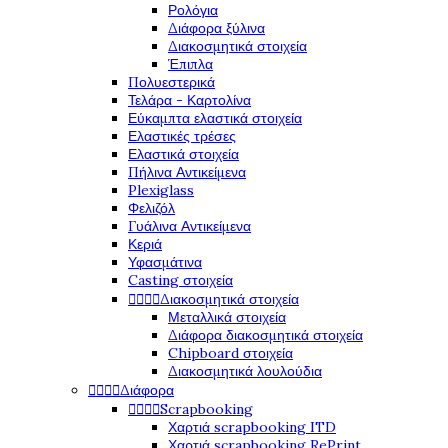
Ρολόγια
Διάφορα ξύλινα
Διακοσμητικά στοιχεία
Έπιπλα
Πολυεστερικά
Τελάρα - Καρτολίνα
Εύκαμπτα ελαστικά στοιχεία
Ελαστικές τρέσες
Ελαστικά στοιχεία
Πήλινα Αντικείμενα
Plexiglass
Φελιζόλ
Γυάλινα Αντικείμενα
Κεριά
Υφασμάτινα
Casting στοιχεία




Διακοσμητικά στοιχεία
Μεταλλικά στοιχεία
Διάφορα διακοσμητικά στοιχεία
Chipboard στοιχεία
Διακοσμητικά λουλούδια




Διάφορα




Scrapbooking
Χαρτιά scrapbooking ITD
Χαρτιά scrapbooking RePrint