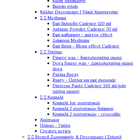
Κεριά παλαίωσης
Βερνίκι σπρέι
Κόλλες Decoupage | Υλικά Χειροτεχνίας


Mediums
Εφέ βελούδο Cadence 120 ml
Antique Powder Cadence 70 ml
Εφέ καθρέφτη - mirror effect
Διάφορα Mediums
Εφέ βρύα - Moss effect Cadence


Πατίνες
Finger wax - δακτυλοπατίνα νερού
Dora finger wax - Δακτυλοπατίνα νερού
dora
Patina Spray
Rusty - Πατίνα για εφέ σκουριάς
Distress Paste Cadence 150 ml (μάτ
πατίνα νερού)


Κρακελέ
Κρακελέ 1ος συστατικού
Κρακελέ 2 συστατικών διάφανο
Κρακελέ 2 συστατικών - crocodile
Χρύσωμα
Πρίμερ - Γκέσο
Createx series


Stencil Ζωγραφικής & Decoupage | Στένσιλ