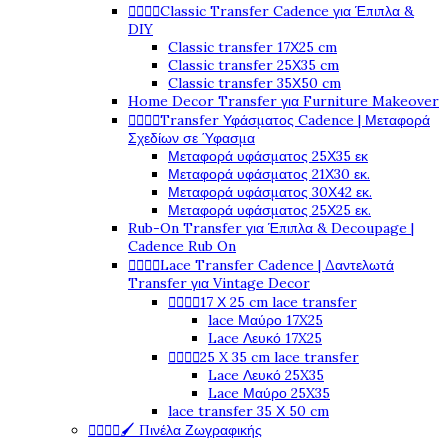




Classic Transfer Cadence για Έπιπλα &
DIY
Classic transfer 17Χ25 cm
Classic transfer 25Χ35 cm
Classic transfer 35Χ50 cm
Home Decor Transfer για Furniture Makeover




Transfer Υφάσματος Cadence | Μεταφορά
Σχεδίων σε Ύφασμα
Μεταφορά υφάσματος 25Χ35 εκ
Μεταφορά υφάσματος 21Χ30 εκ.
Μεταφορά υφάσματος 30Χ42 εκ.
Μεταφορά υφάσματος 25Χ25 εκ.
Rub-On Transfer για Έπιπλα & Decoupage |
Cadence Rub On




Lace Transfer Cadence | Δαντελωτά
Transfer για Vintage Decor




17 Χ 25 cm lace transfer
lace Μαύρο 17X25
Lace Λευκό 17X25




25 X 35 cm lace transfer
Lace Λευκό 25X35
Lace Μαύρο 25X35
lace transfer 35 Χ 50 cm




🖌️ Πινέλα Ζωγραφικής