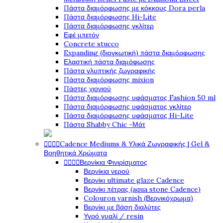
Πάστα διαμόρφωσης με κόκκους Dora perla
Πάστα διαμόρφωσης Hi-Lite
Πάστα διαμόρφωσης γκλίτερ
Εφέ μπετόν
Concrete stucco
Expanding (διογκωτική) πάστα διαμόρφωσης
Ελαστική πάστα διαμόφωσης
Πάστα γλυπτικής ζωγραφικής
Πάστα διαμόρφωσης mixion
Πάστες χιονιού
Πάστα διαμόρφωσης υφάσματος Fashion 50 ml
Πάστα διαμόρφωσης υφάσματος γκλίτερ
Πάστα διαμόρφωσης υφάσματος Hi-Lite
Πάστα Shabby Chic -Μάτ




Cadence Mediums & Υλικά Ζωγραφικής | Gel &
Βοηθητικά Χρώματα




Βερνίκια Φινιρίσματος
Βερνίκια νερού
Βερνίκι ultimate glaze Cadence
Βερνίκι πέτρας (aqua stone Cadence)
Colouron varnish (Βερνικόχρωμα)
Βερνίκι με βάση διαλύτες
Υγρό γυαλί / resin