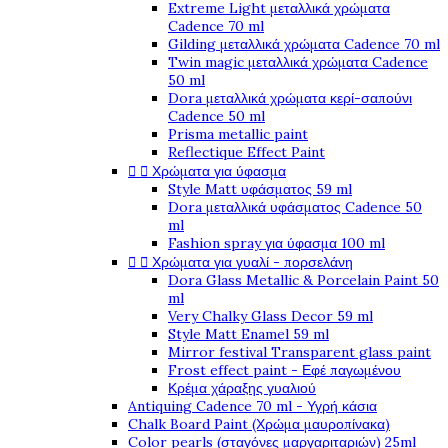
Extreme Light μεταλλικά χρώματα
Cadence 70 ml
Gilding μεταλλικά χρώματα Cadence 70 ml
Twin magic μεταλλικά χρώματα Cadence
50 ml
Dora μεταλλικά χρώματα κερί-σαπούνι
Cadence 50 ml
Prisma metallic paint
Reflectique Effect Paint


Χρώματα για ύφασμα
Style Matt υφάσματος 59 ml
Dora μεταλλικά υφάσματος Cadence 50
ml
Fashion spray για ύφασμα 100 ml


Χρώματα για γυαλί - πορσελάνη
Dora Glass Metallic & Porcelain Paint 50
ml
Very Chalky Glass Decor 59 ml
Style Matt Enamel 59 ml
Mirror festival Transparent glass paint
Frost effect paint - Εφέ παγωμένου
Κρέμα χάραξης γυαλιού
Antiquing Cadence 70 ml - Υγρή κάσια
Chalk Board Paint (Χρώμα μαυροπίνακα)
Color pearls (σταγόνες μαργαριταριών) 25ml