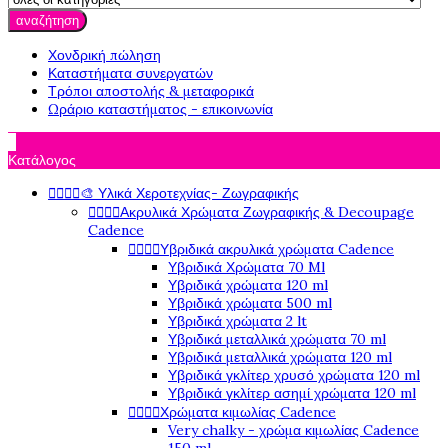
αναζήτηση
Χονδρική πώληση
Καταστήματα συνεργατών
Τρόποι αποστολής & μεταφορικά
Ωράριο καταστήματος - επικοινωνία

Κατάλογος




🎨 Υλικά Χεροτεχνίας- Ζωγραφικής




Ακρυλικά Χρώματα Ζωγραφικής & Decoupage
Cadence




Υβριδικά ακρυλικά χρώματα Cadence
Υβριδικά Χρώματα 70 Ml
Υβριδικά χρώματα 120 ml
Υβριδικά χρώματα 500 ml
Υβριδικά χρώματα 2 lt
Υβριδικά μεταλλικά χρώματα 70 ml
Υβριδικά μεταλλικά χρώματα 120 ml
Υβριδικά γκλίτερ χρυσό χρώματα 120 ml
Υβριδικά γκλίτερ ασημί χρώματα 120 ml




Χρώματα κιμωλίας Cadence
Very chalky - χρώμα κιμωλίας Cadence