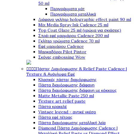
50 ml
Περιγράμματα μάτ
Περιγράμματα μεταλλικά
Διάφανο γκλίτερ holographic effect paint 90 ml
Mix Media Spray Ink Cadence 25 ml
Top Coat Glaze 25 ml (χρώμα για σκιάσεις)
Σπρέι εφέ μαρμάρου Cadence 200 ml
Γκλίτερ χρώματα Cadence 70 ml
Εφέ μαρμάρου Cadence
Μαρκαδόροι Pilot Pintor
Σκόνες embossing Wow




Πάστες Διαμόρφωσης & Relief Paste Cadence |
Texture & Ανάγλυφα Εφέ
Κλασικές πάστες διαμόρφωσης
Πάστα διαμόρφωσης διάφανη
Πάστα διαμόρφωσης διάφανη με κόκκους
Matte Metallic Paste 250 ml
Texture art relief paste
Πάστα κρακελέ
Vintage legend - αντικέ γκέσο
Πάστα εφέ πέτρας
Πάστα διαμόρφωσης μεταλλική λεία
Diamond Πάστα Διαμόρφωσης Cadence |
Μεταλλική Relief Paste με Diamond Effect