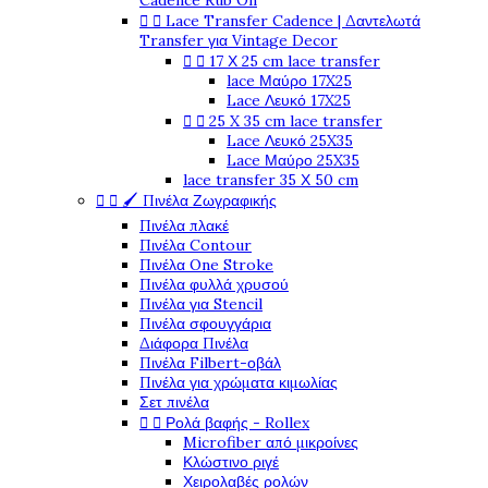
Cadence Rub On


Lace Transfer Cadence | Δαντελωτά
Transfer για Vintage Decor


17 Χ 25 cm lace transfer
lace Μαύρο 17X25
Lace Λευκό 17X25


25 X 35 cm lace transfer
Lace Λευκό 25X35
Lace Μαύρο 25X35
lace transfer 35 Χ 50 cm


🖌️ Πινέλα Ζωγραφικής
Πινέλα πλακέ
Πινέλα Contour
Πινέλα One Stroke
Πινέλα φυλλά χρυσού
Πινέλα για Stencil
Πινέλα σφουγγάρια
Διάφορα Πινέλα
Πινέλα Filbert-οβάλ
Πινέλα για χρώματα κιμωλίας
Σετ πινέλα


Ρολά βαφής - Rollex
Microfiber από μικροίνες
Κλώστινο ριγέ
Χειρολαβές ρολών