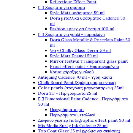
Reflectique Effect Paint


Χρώματα για ύφασμα
Style Matt υφάσματος 59 ml
Dora μεταλλικά υφάσματος Cadence 50
ml
Fashion spray για ύφασμα 100 ml


Χρώματα για γυαλί - πορσελάνη
Dora Glass Metallic & Porcelain Paint 50
ml
Very Chalky Glass Decor 59 ml
Style Matt Enamel 59 ml
Mirror festival Transparent glass paint
Frost effect paint - Εφέ παγωμένου
Κρέμα χάραξης γυαλιού
Antiquing Cadence 70 ml - Υγρή κάσια
Chalk Board Paint (Χρώμα μαυροπίνακα)
Color pearls (σταγόνες μαργαριταριών) 25ml
Dora 3D - Περιγράμματα 25 ml


Dimensional Paint Cadence- Περιγράμματα
50 ml
Περιγράμματα μάτ
Περιγράμματα μεταλλικά
Διάφανο γκλίτερ holographic effect paint 90 ml
Mix Media Spray Ink Cadence 25 ml
Top Coat Glaze 25 ml (χρώμα για σκιάσεις)