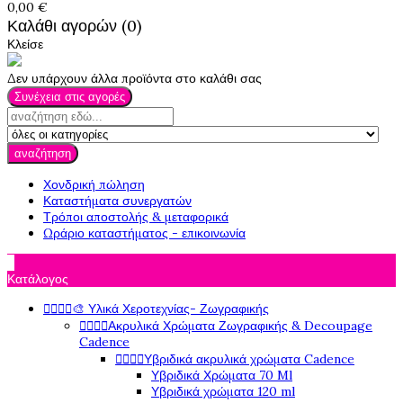
0,00 €
Καλάθι αγορών (0)
Κλείσε
Δεν υπάρχουν άλλα προϊόντα στο καλάθι σας
Συνέχεια στις αγορές
αναζήτηση
Χονδρική πώληση
Καταστήματα συνεργατών
Τρόποι αποστολής & μεταφορικά
Ωράριο καταστήματος - επικοινωνία

Κατάλογος




🎨 Υλικά Χεροτεχνίας- Ζωγραφικής




Ακρυλικά Χρώματα Ζωγραφικής & Decoupage
Cadence




Υβριδικά ακρυλικά χρώματα Cadence
Υβριδικά Χρώματα 70 Ml
Υβριδικά χρώματα 120 ml