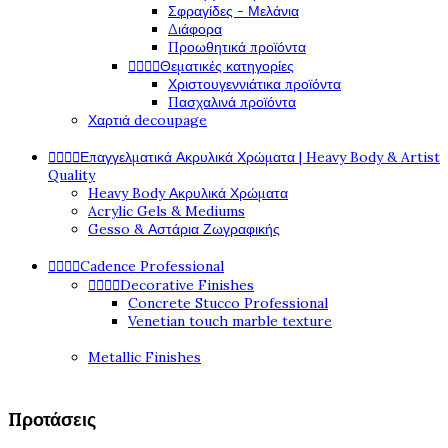
Σφραγίδες - Μελάνια
Διάφορα
Προωθητικά προϊόντα




Θεματικές κατηγορίες
Χριστουγεννιάτικα προϊόντα
Πασχαλινά προϊόντα
Χαρτιά decoupage




Επαγγελματικά Ακρυλικά Χρώματα | Heavy Body & Artist
Quality
Heavy Body Ακρυλικά Χρώματα
Acrylic Gels & Mediums
Gesso & Αστάρια Ζωγραφικής




Cadence Professional




Decorative Finishes
Concrete Stucco Professional
Venetian touch marble texture
Metallic Finishes
Προτάσεις