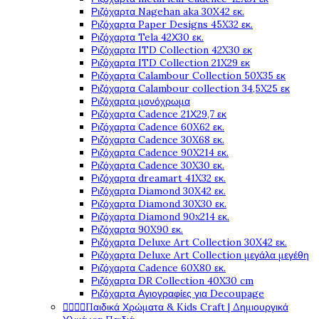
Ριζόχαρτα Nagehan aka 30X42 εκ.
Ριζόχαρτα Paper Designs 45X32 εκ.
Ριζόχαρτα Tela 42Χ30 εκ.
Ριζόχαρτα ITD Collection 42X30 εκ
Ριζόχαρτα ITD Collection 21X29 εκ
Ριζόχαρτα Calambour Collection 50X35 εκ
Ριζόχαρτα Calambour collection 34,5X25 εκ
Ριζόχαρτα μονόχρωμα
Ριζόχαρτα Cadence 21Χ29,7 εκ
Ριζόχαρτα Cadence 60X62 εκ.
Ριζόχαρτα Cadence 30X68 εκ.
Ριζόχαρτα Cadence 90X214 εκ.
Ριζόχαρτα Cadence 30X30 εκ.
Ριζόχαρτα dreamart 41X32 εκ.
Ριζόχαρτα Diamond 30X42 εκ.
Ριζόχαρτα Diamond 30X30 εκ.
Ριζόχαρτα Diamond 90x214 εκ.
Ριζόχαρτα 90X90 εκ.
Ριζόχαρτα Deluxe Art Collection 30X42 εκ.
Ριζόχαρτα Deluxe Art Collection μεγάλα μεγέθη
Ριζόχαρτα Cadence 60X80 εκ.
Ριζόχαρτα DR Collection 40X30 cm
Ριζόχαρτα Αγιογραφίες για Decoupage




Παιδικά Χρώματα & Kids Craft | Δημιουργικά