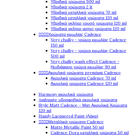
Υβριδικά χρώματα 500 ml
Υβριδικά χρώματα 2 lt
Υβριδικά μεταλλικά χρώματα 70 ml
Υβριδικά μεταλλικά χρώματα 120 ml
Υβριδικά γκλίτερ χρυσό χρώματα 120 ml
Υβριδικά γκλίτερ ασημί χρώματα 120 ml




Χρώματα κιμωλίας Cadence
Very chalky - χρώμα κιμωλίας Cadence
150 ml
Very chalky - χρώμα κιμωλίας Cadence
500 ml
Very chalky wash effect Cadence -
Ημιδιάφανο χρώμα κιμωλίας 90 ml




Ακρυλικά χρώματα premium Cadence
Ακρυλικά χρώματα Cadence 70 ml
Ακρυλικά χρώματα Cadence 120 ml
Harmony ακρυλικά χρώματα
Ambiante υδροφοβικά ακρυλικά χρώματα
Style Matt Cadence – Ματ Ακρυλικά Χρώματα
120 ml
Handy Lacquered Paint (Λάκα)




Μεταλλικά χρώματα Cadence
Matte Metallic Paint 50 ml
Cadence Dora μεταλλικά χρώματα 50 ml