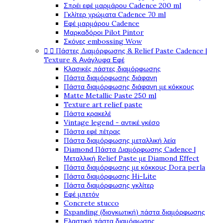
Σπρέι εφέ μαρμάρου Cadence 200 ml
Γκλίτερ χρώματα Cadence 70 ml
Εφέ μαρμάρου Cadence
Μαρκαδόροι Pilot Pintor
Σκόνες embossing Wow


Πάστες Διαμόρφωσης & Relief Paste Cadence |
Texture & Ανάγλυφα Εφέ
Κλασικές πάστες διαμόρφωσης
Πάστα διαμόρφωσης διάφανη
Πάστα διαμόρφωσης διάφανη με κόκκους
Matte Metallic Paste 250 ml
Texture art relief paste
Πάστα κρακελέ
Vintage legend - αντικέ γκέσο
Πάστα εφέ πέτρας
Πάστα διαμόρφωσης μεταλλική λεία
Diamond Πάστα Διαμόρφωσης Cadence |
Μεταλλική Relief Paste με Diamond Effect
Πάστα διαμόρφωσης με κόκκους Dora perla
Πάστα διαμόρφωσης Hi-Lite
Πάστα διαμόρφωσης γκλίτερ
Εφέ μπετόν
Concrete stucco
Expanding (διογκωτική) πάστα διαμόρφωσης
Ελαστική πάστα διαμόφωσης