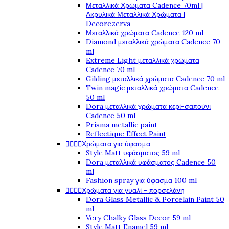
Μεταλλικά Χρώματα Cadence 70ml |
Ακρυλικά Μεταλλικά Χρώματα |
Decorezerva
Μεταλλικά χρώματα Cadence 120 ml
Diamond μεταλλικά χρώματα Cadence 70
ml
Extreme Light μεταλλικά χρώματα
Cadence 70 ml
Gilding μεταλλικά χρώματα Cadence 70 ml
Twin magic μεταλλικά χρώματα Cadence
50 ml
Dora μεταλλικά χρώματα κερί-σαπούνι
Cadence 50 ml
Prisma metallic paint
Reflectique Effect Paint




Χρώματα για ύφασμα
Style Matt υφάσματος 59 ml
Dora μεταλλικά υφάσματος Cadence 50
ml
Fashion spray για ύφασμα 100 ml




Χρώματα για γυαλί - πορσελάνη
Dora Glass Metallic & Porcelain Paint 50
ml
Very Chalky Glass Decor 59 ml
Style Matt Enamel 59 ml