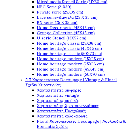
Mixed media Stencil Serie (21X30 cm)
NBC Serie (21X30)
Private serie (25X35 cm)
Lace serie-Δαντέλα (25 X 35 cm)
BN serie (25 X 35 cm)
Home Decor serie (45X45 cm)
Grunge Collection (45X45 cm)
U serie Stencil (13X57 cm)
Home heritage classic (25X36 cm)
Home heritage classic (45X45 cm)
Home heritage classic (50X70 cm)
Home heritage modern (25X25 cm)
Home heritage modern (25X36 cm)
Home heritage modern (45X45 cm)
Home heritage modern (50X70 cm)


Χαρτοπετσέτες Decoupage | Vintage & Floral
Σχέδια Χειροτεχνίας
Χαρτοπετσέτες διάφορες
Χαρτοπετσέτες vintage
Χαρτοπετσέτες παιδικές
Χαρτοπετσέτες Χριστουγεννιάτικες
Χαρτοπετσέτες Πασχαλινές
Χαρτοπετσέτες καλοκαιρινές
Floral Χαρτοπετσέτες Decoupage | Λουλούδια &
Romantic Σχέδια