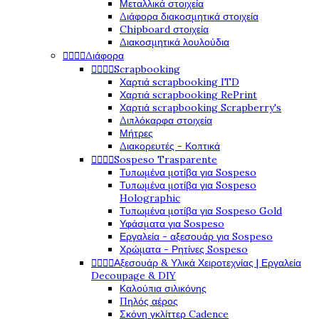
Μεταλλικά στοιχεία
Διάφορα διακοσμητικά στοιχεία
Chipboard στοιχεία
Διακοσμητικά λουλούδια




Διάφορα




Scrapbooking
Χαρτιά scrapbooking ITD
Χαρτιά scrapbooking RePrint
Χαρτιά scrapbooking Scrapberry's
Διπλόκαρφα στοιχεία
Μήτρες
Διακορευτές - Κοπτικά




Sospeso Trasparente
Τυπωμένα μοτίβα για Sospeso
Τυπωμένα μοτίβα για Sospeso
Holographic
Τυπωμένα μοτίβα για Sospeso Gold
Υφάσματα για Sospeso
Εργαλεία - αξεσουάρ για Sospeso
Χρώματα - Ρητίνες Sospeso




Αξεσουάρ & Υλικά Χειροτεχνίας | Εργαλεία
Decoupage & DIY
Καλούπια σιλικόνης
Πηλός αέρος
Σκόνη γκλίττερ Cadence