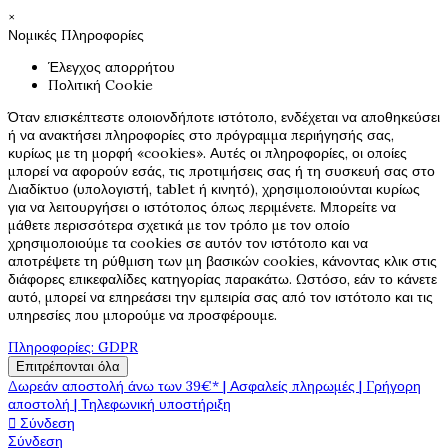
×
Νομικές Πληροφορίες
Έλεγχος απορρήτου
Πολιτική Cookie
Όταν επισκέπτεστε οποιονδήποτε ιστότοπο, ενδέχεται να αποθηκεύσει
ή να ανακτήσει πληροφορίες στο πρόγραμμα περιήγησής σας,
κυρίως με τη μορφή «cookies». Αυτές οι πληροφορίες, οι οποίες
μπορεί να αφορούν εσάς, τις προτιμήσεις σας ή τη συσκευή σας στο
Διαδίκτυο (υπολογιστή, tablet ή κινητό), χρησιμοποιούνται κυρίως
για να λειτουργήσει ο ιστότοπος όπως περιμένετε. Μπορείτε να
μάθετε περισσότερα σχετικά με τον τρόπο με τον οποίο
χρησιμοποιούμε τα cookies σε αυτόν τον ιστότοπο και να
αποτρέψετε τη ρύθμιση των μη βασικών cookies, κάνοντας κλικ στις
διάφορες επικεφαλίδες κατηγορίας παρακάτω. Ωστόσο, εάν το κάνετε
αυτό, μπορεί να επηρεάσει την εμπειρία σας από τον ιστότοπο και τις
υπηρεσίες που μπορούμε να προσφέρουμε.
Πληροφορίες: GDPR
Επιτρέπονται όλα
Δωρεάν αποστολή άνω των 39€* | Ασφαλείς πληρωμές | Γρήγορη
αποστολή | Τηλεφωνική υποστήριξη

Σύνδεση
Σύνδεση