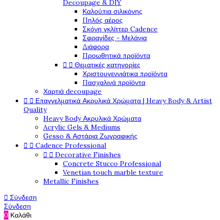
Decoupage & DIY
Καλούπια σιλικόνης
Πηλός αέρος
Σκόνη γκλίττερ Cadence
Σφραγίδες - Μελάνια
Διάφορα
Προωθητικά προϊόντα


Θεματικές κατηγορίες
Χριστουγεννιάτικα προϊόντα
Πασχαλινά προϊόντα
Χαρτιά decoupage


Επαγγελματικά Ακρυλικά Χρώματα | Heavy Body & Artist
Quality
Heavy Body Ακρυλικά Χρώματα
Acrylic Gels & Mediums
Gesso & Αστάρια Ζωγραφικής


Cadence Professional


Decorative Finishes
Concrete Stucco Professional
Venetian touch marble texture
Metallic Finishes

Σύνδεση
Σύνδεση
0
Καλάθι