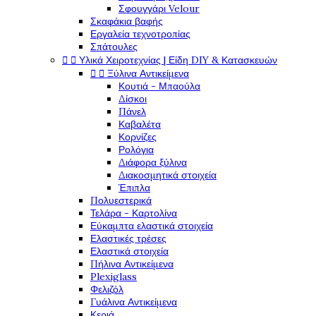
Σφουγγάρι Velour
Σκαφάκια βαφής
Εργαλεία τεχνοτροπίας
Σπάτουλες


Υλικά Χειροτεχνίας | Είδη DIY & Κατασκευών


Ξύλινα Αντικείμενα
Κουτιά - Μπαούλα
Δίσκοι
Πάνελ
Καβαλέτα
Κορνίζες
Ρολόγια
Διάφορα ξύλινα
Διακοσμητικά στοιχεία
Έπιπλα
Πολυεστερικά
Τελάρα - Καρτολίνα
Εύκαμπτα ελαστικά στοιχεία
Ελαστικές τρέσες
Ελαστικά στοιχεία
Πήλινα Αντικείμενα
Plexiglass
Φελιζόλ
Γυάλινα Αντικείμενα
Κεριά