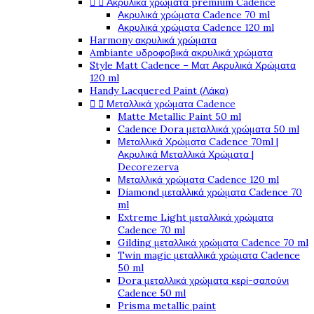


Ακρυλικά χρώματα premium Cadence
Ακρυλικά χρώματα Cadence 70 ml
Ακρυλικά χρώματα Cadence 120 ml
Harmony ακρυλικά χρώματα
Ambiante υδροφοβικά ακρυλικά χρώματα
Style Matt Cadence – Ματ Ακρυλικά Χρώματα
120 ml
Handy Lacquered Paint (Λάκα)


Μεταλλικά χρώματα Cadence
Matte Metallic Paint 50 ml
Cadence Dora μεταλλικά χρώματα 50 ml
Μεταλλικά Χρώματα Cadence 70ml |
Ακρυλικά Μεταλλικά Χρώματα |
Decorezerva
Μεταλλικά χρώματα Cadence 120 ml
Diamond μεταλλικά χρώματα Cadence 70
ml
Extreme Light μεταλλικά χρώματα
Cadence 70 ml
Gilding μεταλλικά χρώματα Cadence 70 ml
Twin magic μεταλλικά χρώματα Cadence
50 ml
Dora μεταλλικά χρώματα κερί-σαπούνι
Cadence 50 ml
Prisma metallic paint