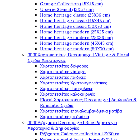
Grunge Collection (45X45 cm)
U serie Stencil (13X57 cm)
Home heritage classic (25X36 cm)
Home heritage classic (45X45 cm)
Home heritage classic (50X70 cm)
Home heritage modern (25X25 cm)
Home heritage modern (25X36 cm)
Home heritage modern (45X45 cm)
Home heritage modern (50X70 cm)




Χαρτοπετσέτες Decoupage | Vintage & Floral
Σχέδια Χειροτεχνίας
Χαρτοπετσέτες διάφορες
Χαρτοπετσέτες vintage
Χαρτοπετσέτες παιδικές
Χαρτοπετσέτες Χριστουγεννιάτικες
Χαρτοπετσέτες Πασχαλινές
Χαρτοπετσέτες καλοκαιρινές
Floral Χαρτοπετσέτες Decoupage | Λουλούδια &
Romantic Σχέδια
Χαρτοπετσέτες επαναλαμβανόμενα μοτίβα
Χαρτοπετσέτες με ζωάκια




Ριζόχαρτα Decoupage | Rice Papers για
Χειροτεχνία & Δημιουργίες
Ριζόχαρτα Cadence collection 42X30 εκ
Ριζόχαρτα metal leaf Cadence 42X31 εκ