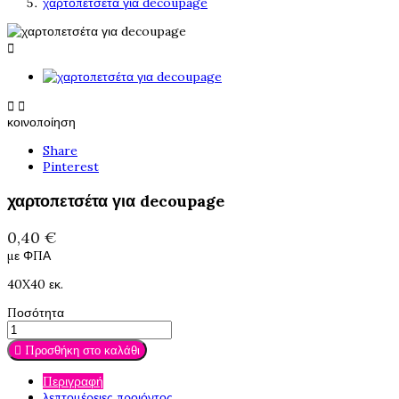
χαρτοπετσέτα για decoupage



κοινοποίηση
Share
Pinterest
χαρτοπετσέτα για decoupage
0,40 €
με ΦΠΑ
40X40 εκ.
Ποσότητα

Προσθήκη στο καλάθι
Περιγραφή
λεπτομέρειες προιόντος