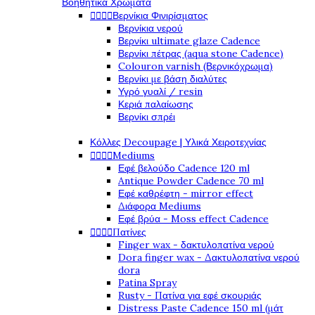
Βοηθητικά Χρώματα




Βερνίκια Φινιρίσματος
Βερνίκια νερού
Βερνίκι ultimate glaze Cadence
Βερνίκι πέτρας (aqua stone Cadence)
Colouron varnish (Βερνικόχρωμα)
Βερνίκι με βάση διαλύτες
Υγρό γυαλί / resin
Κεριά παλαίωσης
Βερνίκι σπρέι
Κόλλες Decoupage | Υλικά Χειροτεχνίας




Mediums
Εφέ βελούδο Cadence 120 ml
Antique Powder Cadence 70 ml
Εφέ καθρέφτη - mirror effect
Διάφορα Mediums
Εφέ βρύα - Moss effect Cadence




Πατίνες
Finger wax - δακτυλοπατίνα νερού
Dora finger wax - Δακτυλοπατίνα νερού
dora
Patina Spray
Rusty - Πατίνα για εφέ σκουριάς
Distress Paste Cadence 150 ml (μάτ