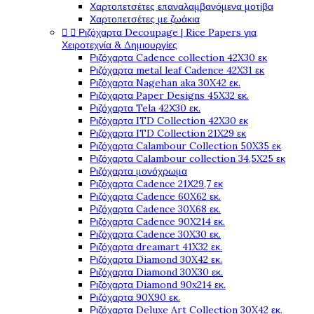
Χαρτοπετσέτες επαναλαμβανόμενα μοτίβα
Χαρτοπετσέτες με ζωάκια


Ριζόχαρτα Decoupage | Rice Papers για
Χειροτεχνία & Δημιουργίες
Ριζόχαρτα Cadence collection 42X30 εκ
Ριζόχαρτα metal leaf Cadence 42X31 εκ
Ριζόχαρτα Nagehan aka 30X42 εκ.
Ριζόχαρτα Paper Designs 45X32 εκ.
Ριζόχαρτα Tela 42Χ30 εκ.
Ριζόχαρτα ITD Collection 42X30 εκ
Ριζόχαρτα ITD Collection 21X29 εκ
Ριζόχαρτα Calambour Collection 50X35 εκ
Ριζόχαρτα Calambour collection 34,5X25 εκ
Ριζόχαρτα μονόχρωμα
Ριζόχαρτα Cadence 21Χ29,7 εκ
Ριζόχαρτα Cadence 60X62 εκ.
Ριζόχαρτα Cadence 30X68 εκ.
Ριζόχαρτα Cadence 90X214 εκ.
Ριζόχαρτα Cadence 30X30 εκ.
Ριζόχαρτα dreamart 41X32 εκ.
Ριζόχαρτα Diamond 30X42 εκ.
Ριζόχαρτα Diamond 30X30 εκ.
Ριζόχαρτα Diamond 90x214 εκ.
Ριζόχαρτα 90X90 εκ.
Ριζόχαρτα Deluxe Art Collection 30X42 εκ.