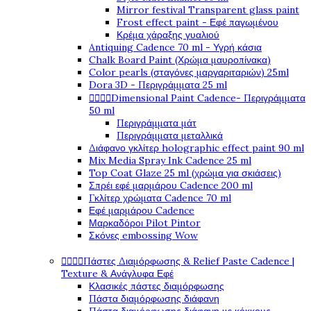
Mirror festival Transparent glass paint
Frost effect paint - Εφέ παγωμένου
Κρέμα χάραξης γυαλιού
Antiquing Cadence 70 ml - Υγρή κάσια
Chalk Board Paint (Χρώμα μαυροπίνακα)
Color pearls (σταγόνες μαργαριταριών) 25ml
Dora 3D - Περιγράμματα 25 ml




Dimensional Paint Cadence- Περιγράμματα
50 ml
Περιγράμματα μάτ
Περιγράμματα μεταλλικά
Διάφανο γκλίτερ holographic effect paint 90 ml
Mix Media Spray Ink Cadence 25 ml
Top Coat Glaze 25 ml (χρώμα για σκιάσεις)
Σπρέι εφέ μαρμάρου Cadence 200 ml
Γκλίτερ χρώματα Cadence 70 ml
Εφέ μαρμάρου Cadence
Μαρκαδόροι Pilot Pintor
Σκόνες embossing Wow




Πάστες Διαμόρφωσης & Relief Paste Cadence |
Texture & Ανάγλυφα Εφέ
Κλασικές πάστες διαμόρφωσης
Πάστα διαμόρφωσης διάφανη