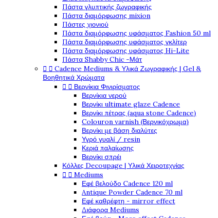
Πάστα γλυπτικής ζωγραφικής
Πάστα διαμόρφωσης mixion
Πάστες χιονιού
Πάστα διαμόρφωσης υφάσματος Fashion 50 ml
Πάστα διαμόρφωσης υφάσματος γκλίτερ
Πάστα διαμόρφωσης υφάσματος Hi-Lite
Πάστα Shabby Chic -Μάτ


Cadence Mediums & Υλικά Ζωγραφικής | Gel &
Βοηθητικά Χρώματα


Βερνίκια Φινιρίσματος
Βερνίκια νερού
Βερνίκι ultimate glaze Cadence
Βερνίκι πέτρας (aqua stone Cadence)
Colouron varnish (Βερνικόχρωμα)
Βερνίκι με βάση διαλύτες
Υγρό γυαλί / resin
Κεριά παλαίωσης
Βερνίκι σπρέι
Κόλλες Decoupage | Υλικά Χειροτεχνίας


Mediums
Εφέ βελούδο Cadence 120 ml
Antique Powder Cadence 70 ml
Εφέ καθρέφτη - mirror effect
Διάφορα Mediums