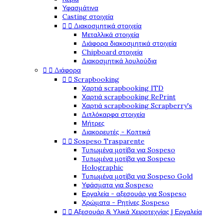
Υφασμάτινα
Casting στοιχεία


Διακοσμητικά στοιχεία
Μεταλλικά στοιχεία
Διάφορα διακοσμητικά στοιχεία
Chipboard στοιχεία
Διακοσμητικά λουλούδια


Διάφορα


Scrapbooking
Χαρτιά scrapbooking ITD
Χαρτιά scrapbooking RePrint
Χαρτιά scrapbooking Scrapberry's
Διπλόκαρφα στοιχεία
Μήτρες
Διακορευτές - Κοπτικά


Sospeso Trasparente
Τυπωμένα μοτίβα για Sospeso
Τυπωμένα μοτίβα για Sospeso
Holographic
Τυπωμένα μοτίβα για Sospeso Gold
Υφάσματα για Sospeso
Εργαλεία - αξεσουάρ για Sospeso
Χρώματα - Ρητίνες Sospeso


Αξεσουάρ & Υλικά Χειροτεχνίας | Εργαλεία