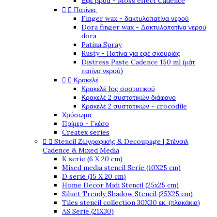
Εφέ βρύα - Moss effect Cadence


Πατίνες
Finger wax - δακτυλοπατίνα νερού
Dora finger wax - Δακτυλοπατίνα νερού
dora
Patina Spray
Rusty - Πατίνα για εφέ σκουριάς
Distress Paste Cadence 150 ml (μάτ
πατίνα νερού)


Κρακελέ
Κρακελέ 1ος συστατικού
Κρακελέ 2 συστατικών διάφανο
Κρακελέ 2 συστατικών - crocodile
Χρύσωμα
Πρίμερ - Γκέσο
Createx series


Stencil Ζωγραφικής & Decoupage | Στένσιλ
Cadence & Mixed Media
K serie (6 X 20 cm)
Mixed media stencil Serie (10X25 cm)
D serie (15 X 20 cm)
Home Decor Midi Stencil (25x25 cm)
Siluet Trendy Shadow Stencil (25X25 cm)
Tiles stencil collection 30X30 εκ. (πλακάκια)
AS Serie (21X30)