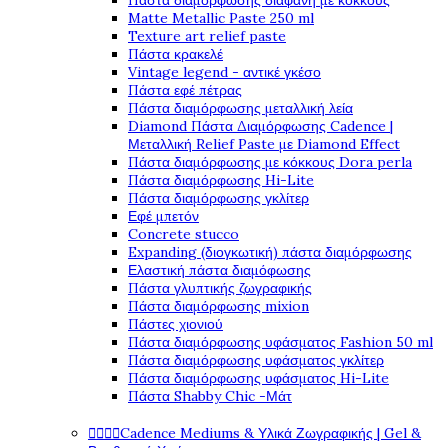
Πάστα διαμόρφωσης διάφανη με κόκκους
Matte Metallic Paste 250 ml
Texture art relief paste
Πάστα κρακελέ
Vintage legend - αντικέ γκέσο
Πάστα εφέ πέτρας
Πάστα διαμόρφωσης μεταλλική λεία
Diamond Πάστα Διαμόρφωσης Cadence |
Μεταλλική Relief Paste με Diamond Effect
Πάστα διαμόρφωσης με κόκκους Dora perla
Πάστα διαμόρφωσης Hi-Lite
Πάστα διαμόρφωσης γκλίτερ
Εφέ μπετόν
Concrete stucco
Expanding (διογκωτική) πάστα διαμόρφωσης
Ελαστική πάστα διαμόφωσης
Πάστα γλυπτικής ζωγραφικής
Πάστα διαμόρφωσης mixion
Πάστες χιονιού
Πάστα διαμόρφωσης υφάσματος Fashion 50 ml
Πάστα διαμόρφωσης υφάσματος γκλίτερ
Πάστα διαμόρφωσης υφάσματος Hi-Lite
Πάστα Shabby Chic -Μάτ




Cadence Mediums & Υλικά Ζωγραφικής | Gel &