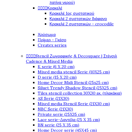
πατίνα νερού)




Κρακελέ
Κρακελέ 1ος συστατικού
Κρακελέ 2 συστατικών διάφανο
Κρακελέ 2 συστατικών - crocodile
Χρύσωμα
Πρίμερ - Γκέσο
Createx series




Stencil Ζωγραφικής & Decoupage | Στένσιλ
Cadence & Mixed Media
K serie (6 X 20 cm)
Mixed media stencil Serie (10X25 cm)
D serie (15 X 20 cm)
Home Decor Midi Stencil (25x25 cm)
Siluet Trendy Shadow Stencil (25X25 cm)
Tiles stencil collection 30X30 εκ. (πλακάκια)
AS Serie (21X30)
Mixed media Stencil Serie (21X30 cm)
NBC Serie (21X30)
Private serie (25X35 cm)
Lace serie-Δαντέλα (25 X 35 cm)
BN serie (25 X 35 cm)
Home Decor serie (45X45 cm)