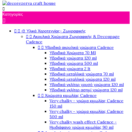

Κατηγορίες



🎨 Υλικά Χεροτεχνίας- Ζωγραφικής


Ακρυλικά Χρώματα Ζωγραφικής & Decoupage
Cadence


Υβριδικά ακρυλικά χρώματα Cadence
Υβριδικά Χρώματα 70 Ml
Υβριδικά χρώματα 120 ml
Υβριδικά χρώματα 500 ml
Υβριδικά χρώματα 2 lt
Υβριδικά μεταλλικά χρώματα 70 ml
Υβριδικά μεταλλικά χρώματα 120 ml
Υβριδικά γκλίτερ χρυσό χρώματα 120 ml
Υβριδικά γκλίτερ ασημί χρώματα 120 ml


Χρώματα κιμωλίας Cadence
Very chalky - χρώμα κιμωλίας Cadence
150 ml
Very chalky - χρώμα κιμωλίας Cadence
500 ml
Very chalky wash effect Cadence -
Ημιδιάφανο χρώμα κιμωλίας 90 ml