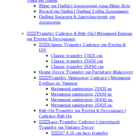
Υλικά για Παιδιά
Slime για Παιδιά | Δημιουργικά Aqua Slime Sets
Stencil για Παιδιά | Παιδικά Σχέδια Ζωγραφικής
Παιδικά Χρώματα & Δακτυλομπογιές για
Δημιουργία




Transfer Cadence & Rub-On | Μεταφορά Εικόνας
για Έπιπλα & Decoupage




Classic Transfer Cadence για Έπιπλα &
DIY
Classic transfer 17Χ25 cm
Classic transfer 25Χ35 cm
Classic transfer 35Χ50 cm
Home Decor Transfer για Furniture Makeover




Transfer Υφάσματος Cadence | Μεταφορά
Σχεδίων σε Ύφασμα
Μεταφορά υφάσματος 25Χ35 εκ
Μεταφορά υφάσματος 21Χ30 εκ.
Μεταφορά υφάσματος 30Χ42 εκ.
Μεταφορά υφάσματος 25Χ25 εκ.
Rub-On Transfer για Έπιπλα & Decoupage |
Cadence Rub On




Lace Transfer Cadence | Δαντελωτά
Transfer για Vintage Decor




17 Χ 25 cm lace transfer