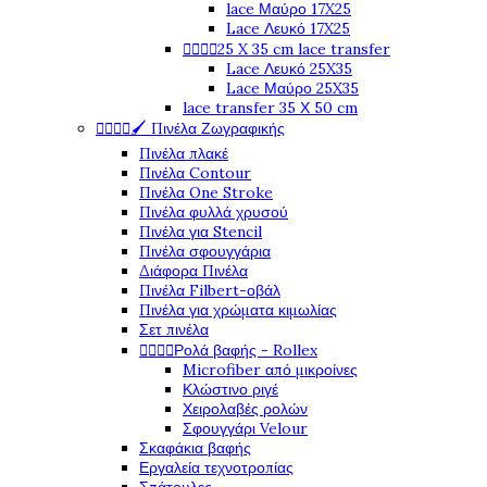
lace Μαύρο 17X25
Lace Λευκό 17X25




25 X 35 cm lace transfer
Lace Λευκό 25X35
Lace Μαύρο 25X35
lace transfer 35 Χ 50 cm




🖌️ Πινέλα Ζωγραφικής
Πινέλα πλακέ
Πινέλα Contour
Πινέλα One Stroke
Πινέλα φυλλά χρυσού
Πινέλα για Stencil
Πινέλα σφουγγάρια
Διάφορα Πινέλα
Πινέλα Filbert-οβάλ
Πινέλα για χρώματα κιμωλίας
Σετ πινέλα




Ρολά βαφής - Rollex
Microfiber από μικροίνες
Κλώστινο ριγέ
Χειρολαβές ρολών
Σφουγγάρι Velour
Σκαφάκια βαφής
Εργαλεία τεχνοτροπίας