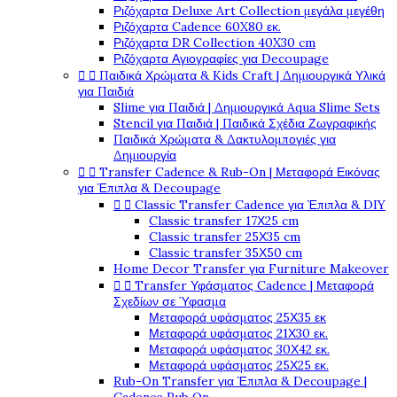
Ριζόχαρτα Deluxe Art Collection μεγάλα μεγέθη
Ριζόχαρτα Cadence 60X80 εκ.
Ριζόχαρτα DR Collection 40X30 cm
Ριζόχαρτα Αγιογραφίες για Decoupage


Παιδικά Χρώματα & Kids Craft | Δημιουργικά Υλικά
για Παιδιά
Slime για Παιδιά | Δημιουργικά Aqua Slime Sets
Stencil για Παιδιά | Παιδικά Σχέδια Ζωγραφικής
Παιδικά Χρώματα & Δακτυλομπογιές για
Δημιουργία


Transfer Cadence & Rub-On | Μεταφορά Εικόνας
για Έπιπλα & Decoupage


Classic Transfer Cadence για Έπιπλα & DIY
Classic transfer 17Χ25 cm
Classic transfer 25Χ35 cm
Classic transfer 35Χ50 cm
Home Decor Transfer για Furniture Makeover


Transfer Υφάσματος Cadence | Μεταφορά
Σχεδίων σε Ύφασμα
Μεταφορά υφάσματος 25Χ35 εκ
Μεταφορά υφάσματος 21Χ30 εκ.
Μεταφορά υφάσματος 30Χ42 εκ.
Μεταφορά υφάσματος 25Χ25 εκ.
Rub-On Transfer για Έπιπλα & Decoupage |