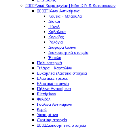
Σπάτουλες




Υλικά Χειροτεχνίας | Είδη DIY & Κατασκευών




Ξύλινα Αντικείμενα
Κουτιά - Μπαούλα
Δίσκοι
Πάνελ
Καβαλέτα
Κορνίζες
Ρολόγια
Διάφορα ξύλινα
Διακοσμητικά στοιχεία
Έπιπλα
Πολυεστερικά
Τελάρα - Καρτολίνα
Εύκαμπτα ελαστικά στοιχεία
Ελαστικές τρέσες
Ελαστικά στοιχεία
Πήλινα Αντικείμενα
Plexiglass
Φελιζόλ
Γυάλινα Αντικείμενα
Κεριά
Υφασμάτινα
Casting στοιχεία




Διακοσμητικά στοιχεία