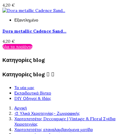
4,20 €
Εξαντλημένο
Dora metallic Cadence Sand...
4,20 €
όλα τα προϊόντα
Κατηγορίες blog
Κατηγορίες blog


Τα νέα μας
Εκπαιδευτικά βίντεο
DIY Οδηγοί & Ιδέες
Αρχική
🎨 Υλικά Χεροτεχνίας- Ζωγραφικής
Χαρτοπετσέτες Decoupage | Vintage & Floral Σχέδια
Χειροτεχνίας
Χαρτοπετσέτες επαναλαμβανόμενα μοτίβα