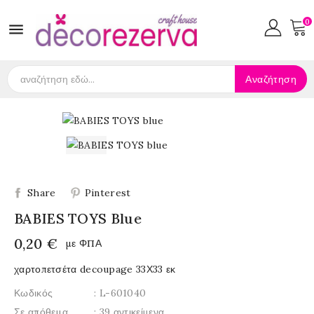
0

Αναζήτηση
Share
Pinterest
BABIES TOYS Blue
0,20 €
με ΦΠΑ
χαρτοπετσέτα decoupage 33Χ33 εκ
Κωδικός
: L-601040
Σε απόθεμα
: 39 αντικείμενα