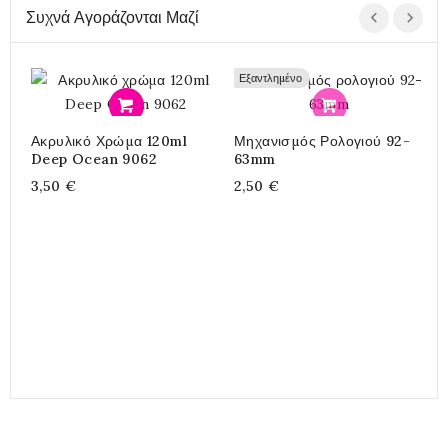
Συχνά Αγοράζονται Μαζί
Εξαντλημένο
Προσθήκη
Προσθήκη
Ακρυλικό Χρώμα 120ml
Μηχανισμός Ρολογιού 92-
Υ
Deep Ocean 9062
63mm
G
3,50 €
2,50 €
4