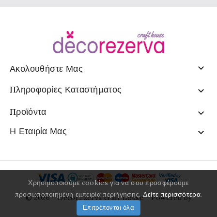

Ακολουθήστε Μας
Πληροφορίες Καταστήματος

Προϊόντα

Η Εταιρία Μας

Χρησιμοποιούμε cookies για να σου προσφέρουμε
προσωποποιημένη εμπειρία περιήγησης.
Δείτε περισσότερα
.
© 2026 - Decorezerva craft house - Powered by
Επιτρέπονται όλα