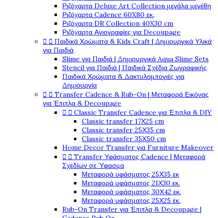
Ριζόχαρτα Deluxe Art Collection μεγάλα μεγέθη
Ριζόχαρτα Cadence 60X80 εκ.
Ριζόχαρτα DR Collection 40X30 cm
Ριζόχαρτα Αγιογραφίες για Decoupage


Παιδικά Χρώματα & Kids Craft | Δημιουργικά Υλικά
για Παιδιά
Slime για Παιδιά | Δημιουργικά Aqua Slime Sets
Stencil για Παιδιά | Παιδικά Σχέδια Ζωγραφικής
Παιδικά Χρώματα & Δακτυλομπογιές για
Δημιουργία


Transfer Cadence & Rub-On | Μεταφορά Εικόνας
για Έπιπλα & Decoupage


Classic Transfer Cadence για Έπιπλα & DIY
Classic transfer 17Χ25 cm
Classic transfer 25Χ35 cm
Classic transfer 35Χ50 cm
Home Decor Transfer για Furniture Makeover


Transfer Υφάσματος Cadence | Μεταφορά
Σχεδίων σε Ύφασμα
Μεταφορά υφάσματος 25Χ35 εκ
Μεταφορά υφάσματος 21Χ30 εκ.
Μεταφορά υφάσματος 30Χ42 εκ.
Μεταφορά υφάσματος 25Χ25 εκ.
Rub-On Transfer για Έπιπλα & Decoupage |