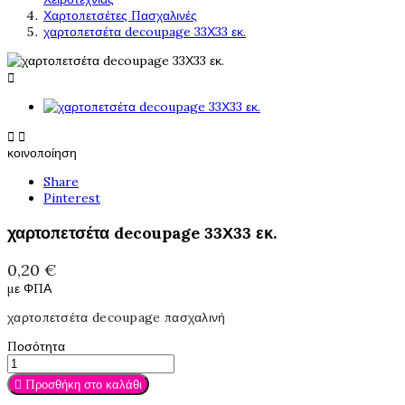
Χαρτοπετσέτες Πασχαλινές
χαρτοπετσέτα decoupage 33Χ33 εκ.



κοινοποίηση
Share
Pinterest
χαρτοπετσέτα decoupage 33Χ33 εκ.
0,20 €
με ΦΠΑ
χαρτοπετσέτα decoupage πασχαλινή
Ποσότητα

Προσθήκη στο καλάθι