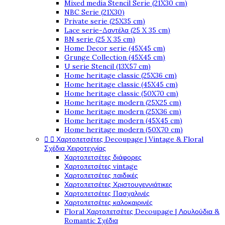
Mixed media Stencil Serie (21X30 cm)
NBC Serie (21X30)
Private serie (25X35 cm)
Lace serie-Δαντέλα (25 X 35 cm)
BN serie (25 X 35 cm)
Home Decor serie (45X45 cm)
Grunge Collection (45X45 cm)
U serie Stencil (13X57 cm)
Home heritage classic (25X36 cm)
Home heritage classic (45X45 cm)
Home heritage classic (50X70 cm)
Home heritage modern (25X25 cm)
Home heritage modern (25X36 cm)
Home heritage modern (45X45 cm)
Home heritage modern (50X70 cm)


Χαρτοπετσέτες Decoupage | Vintage & Floral
Σχέδια Χειροτεχνίας
Χαρτοπετσέτες διάφορες
Χαρτοπετσέτες vintage
Χαρτοπετσέτες παιδικές
Χαρτοπετσέτες Χριστουγεννιάτικες
Χαρτοπετσέτες Πασχαλινές
Χαρτοπετσέτες καλοκαιρινές
Floral Χαρτοπετσέτες Decoupage | Λουλούδια &
Romantic Σχέδια