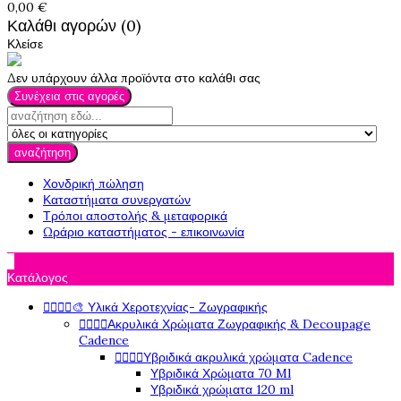
0,00 €
Καλάθι αγορών (0)
Κλείσε
Δεν υπάρχουν άλλα προϊόντα στο καλάθι σας
Συνέχεια στις αγορές
αναζήτηση
Χονδρική πώληση
Καταστήματα συνεργατών
Τρόποι αποστολής & μεταφορικά
Ωράριο καταστήματος - επικοινωνία

Κατάλογος




🎨 Υλικά Χεροτεχνίας- Ζωγραφικής




Ακρυλικά Χρώματα Ζωγραφικής & Decoupage
Cadence




Υβριδικά ακρυλικά χρώματα Cadence
Υβριδικά Χρώματα 70 Ml
Υβριδικά χρώματα 120 ml