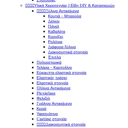
Σπάτουλες




Υλικά Χειροτεχνίας | Είδη DIY & Κατασκευών




Ξύλινα Αντικείμενα
Κουτιά - Μπαούλα
Δίσκοι
Πάνελ
Καβαλέτα
Κορνίζες
Ρολόγια
Διάφορα ξύλινα
Διακοσμητικά στοιχεία
Έπιπλα
Πολυεστερικά
Τελάρα - Καρτολίνα
Εύκαμπτα ελαστικά στοιχεία
Ελαστικές τρέσες
Ελαστικά στοιχεία
Πήλινα Αντικείμενα
Plexiglass
Φελιζόλ
Γυάλινα Αντικείμενα
Κεριά
Υφασμάτινα
Casting στοιχεία




Διακοσμητικά στοιχεία