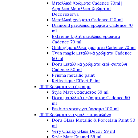
Μεταλλικά Χρώματα Cadence 70ml |
Ακρυλικά Μεταλλικά Χρώματα |
Decorezerva
Μεταλλικά χρώματα Cadence 120 ml
Diamond μεταλλικά χρώματα Cadence 70
ml
Extreme Light μεταλλικά χρώματα
Cadence 70 ml
Gilding μεταλλικά χρώματα Cadence 70 ml
Twin magic μεταλλικά χρώματα Cadence
50 ml
Dora μεταλλικά χρώματα κερί-σαπούνι
Cadence 50 ml
Prisma metallic paint
Reflectique Effect Paint




Χρώματα για ύφασμα
Style Matt υφάσματος 59 ml
Dora μεταλλικά υφάσματος Cadence 50
ml
Fashion spray για ύφασμα 100 ml




Χρώματα για γυαλί - πορσελάνη
Dora Glass Metallic & Porcelain Paint 50
ml
Very Chalky Glass Decor 59 ml
Style Matt Enamel 59 ml