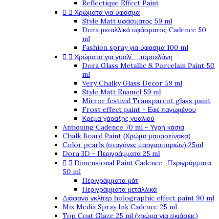
Reflectique Effect Paint


Χρώματα για ύφασμα
Style Matt υφάσματος 59 ml
Dora μεταλλικά υφάσματος Cadence 50
ml
Fashion spray για ύφασμα 100 ml


Χρώματα για γυαλί - πορσελάνη
Dora Glass Metallic & Porcelain Paint 50
ml
Very Chalky Glass Decor 59 ml
Style Matt Enamel 59 ml
Mirror festival Transparent glass paint
Frost effect paint - Εφέ παγωμένου
Κρέμα χάραξης γυαλιού
Antiquing Cadence 70 ml - Υγρή κάσια
Chalk Board Paint (Χρώμα μαυροπίνακα)
Color pearls (σταγόνες μαργαριταριών) 25ml
Dora 3D - Περιγράμματα 25 ml


Dimensional Paint Cadence- Περιγράμματα
50 ml
Περιγράμματα μάτ
Περιγράμματα μεταλλικά
Διάφανο γκλίτερ holographic effect paint 90 ml
Mix Media Spray Ink Cadence 25 ml
Top Coat Glaze 25 ml (χρώμα για σκιάσεις)