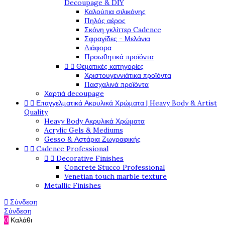
Decoupage & DIY
Καλούπια σιλικόνης
Πηλός αέρος
Σκόνη γκλίττερ Cadence
Σφραγίδες - Μελάνια
Διάφορα
Προωθητικά προϊόντα


Θεματικές κατηγορίες
Χριστουγεννιάτικα προϊόντα
Πασχαλινά προϊόντα
Χαρτιά decoupage


Επαγγελματικά Ακρυλικά Χρώματα | Heavy Body & Artist
Quality
Heavy Body Ακρυλικά Χρώματα
Acrylic Gels & Mediums
Gesso & Αστάρια Ζωγραφικής


Cadence Professional


Decorative Finishes
Concrete Stucco Professional
Venetian touch marble texture
Metallic Finishes

Σύνδεση
Σύνδεση
0
Καλάθι