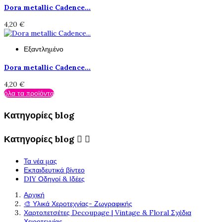
Dora metallic Cadence...
4,20 €
Εξαντλημένο
Dora metallic Cadence...
4,20 €
όλα τα προϊόντα
Κατηγορίες blog
Κατηγορίες blog


Τα νέα μας
Εκπαιδευτικά βίντεο
DIY Οδηγοί & Ιδέες
Αρχική
🎨 Υλικά Χεροτεχνίας- Ζωγραφικής
Χαρτοπετσέτες Decoupage | Vintage & Floral Σχέδια
Χειροτεχνίας