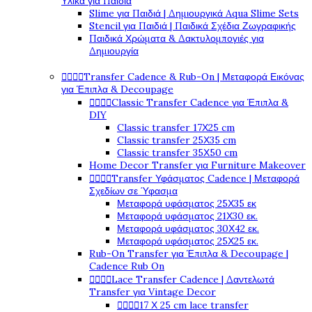
Υλικά για Παιδιά
Slime για Παιδιά | Δημιουργικά Aqua Slime Sets
Stencil για Παιδιά | Παιδικά Σχέδια Ζωγραφικής
Παιδικά Χρώματα & Δακτυλομπογιές για
Δημιουργία




Transfer Cadence & Rub-On | Μεταφορά Εικόνας
για Έπιπλα & Decoupage




Classic Transfer Cadence για Έπιπλα &
DIY
Classic transfer 17Χ25 cm
Classic transfer 25Χ35 cm
Classic transfer 35Χ50 cm
Home Decor Transfer για Furniture Makeover




Transfer Υφάσματος Cadence | Μεταφορά
Σχεδίων σε Ύφασμα
Μεταφορά υφάσματος 25Χ35 εκ
Μεταφορά υφάσματος 21Χ30 εκ.
Μεταφορά υφάσματος 30Χ42 εκ.
Μεταφορά υφάσματος 25Χ25 εκ.
Rub-On Transfer για Έπιπλα & Decoupage |
Cadence Rub On




Lace Transfer Cadence | Δαντελωτά
Transfer για Vintage Decor




17 Χ 25 cm lace transfer