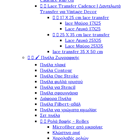
Cadence Rub On


Lace Transfer Cadence | Δαντελωτά
Transfer για Vintage Decor


17 Χ 25 cm lace transfer
lace Μαύρο 17X25
Lace Λευκό 17X25


25 X 35 cm lace transfer
Lace Λευκό 25X35
Lace Μαύρο 25X35
lace transfer 35 Χ 50 cm


🖌️ Πινέλα Ζωγραφικής
Πινέλα πλακέ
Πινέλα Contour
Πινέλα One Stroke
Πινέλα φυλλά χρυσού
Πινέλα για Stencil
Πινέλα σφουγγάρια
Διάφορα Πινέλα
Πινέλα Filbert-οβάλ
Πινέλα για χρώματα κιμωλίας
Σετ πινέλα


Ρολά βαφής - Rollex
Microfiber από μικροίνες
Κλώστινο ριγέ
Χειρολαβές ρολών