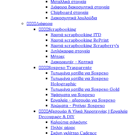
Μεταλλικά στοιχεία
Διάφορα διακοσμητικά στοιχεία
Chipboard στοιχεία
Διακοσμητικά λουλούδια




Διάφορα




Scrapbooking
Χαρτιά scrapbooking ITD
Χαρτιά scrapbooking RePrint
Χαρτιά scrapbooking Scrapberry's
Διπλόκαρφα στοιχεία
Μήτρες
Διακορευτές - Κοπτικά




Sospeso Trasparente
Τυπωμένα μοτίβα για Sospeso
Τυπωμένα μοτίβα για Sospeso
Holographic
Τυπωμένα μοτίβα για Sospeso Gold
Υφάσματα για Sospeso
Εργαλεία - αξεσουάρ για Sospeso
Χρώματα - Ρητίνες Sospeso




Αξεσουάρ & Υλικά Χειροτεχνίας | Εργαλεία
Decoupage & DIY
Καλούπια σιλικόνης
Πηλός αέρος
Σκόνη γκλίττερ Cadence