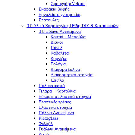
Σφουγγάρι Velour
Σκαφάκια βαφής
Εργαλεία τεχνοτροπίας
Σπάτουλες


Υλικά Χειροτεχνίας | Είδη DIY & Κατασκευών


Ξύλινα Αντικείμενα
Κουτιά - Μπαούλα
Δίσκοι
Πάνελ
Καβαλέτα
Κορνίζες
Ρολόγια
Διάφορα ξύλινα
Διακοσμητικά στοιχεία
Έπιπλα
Πολυεστερικά
Τελάρα - Καρτολίνα
Εύκαμπτα ελαστικά στοιχεία
Ελαστικές τρέσες
Ελαστικά στοιχεία
Πήλινα Αντικείμενα
Plexiglass
Φελιζόλ
Γυάλινα Αντικείμενα
Κεριά