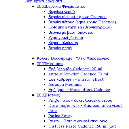
Βοηθητικά Χρώματα




Βερνίκια Φινιρίσματος
Βερνίκια νερού
Βερνίκι ultimate glaze Cadence
Βερνίκι πέτρας (aqua stone Cadence)
Colouron varnish (Βερνικόχρωμα)
Βερνίκι με βάση διαλύτες
Υγρό γυαλί / resin
Κεριά παλαίωσης
Βερνίκι σπρέι
Κόλλες Decoupage | Υλικά Χειροτεχνίας




Mediums
Εφέ βελούδο Cadence 120 ml
Antique Powder Cadence 70 ml
Εφέ καθρέφτη - mirror effect
Διάφορα Mediums
Εφέ βρύα - Moss effect Cadence




Πατίνες
Finger wax - δακτυλοπατίνα νερού
Dora finger wax - Δακτυλοπατίνα νερού
dora
Patina Spray
Rusty - Πατίνα για εφέ σκουριάς
Distress Paste Cadence 150 ml (μάτ