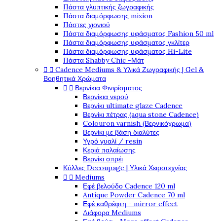
Πάστα γλυπτικής ζωγραφικής
Πάστα διαμόρφωσης mixion
Πάστες χιονιού
Πάστα διαμόρφωσης υφάσματος Fashion 50 ml
Πάστα διαμόρφωσης υφάσματος γκλίτερ
Πάστα διαμόρφωσης υφάσματος Hi-Lite
Πάστα Shabby Chic -Μάτ


Cadence Mediums & Υλικά Ζωγραφικής | Gel &
Βοηθητικά Χρώματα


Βερνίκια Φινιρίσματος
Βερνίκια νερού
Βερνίκι ultimate glaze Cadence
Βερνίκι πέτρας (aqua stone Cadence)
Colouron varnish (Βερνικόχρωμα)
Βερνίκι με βάση διαλύτες
Υγρό γυαλί / resin
Κεριά παλαίωσης
Βερνίκι σπρέι
Κόλλες Decoupage | Υλικά Χειροτεχνίας


Mediums
Εφέ βελούδο Cadence 120 ml
Antique Powder Cadence 70 ml
Εφέ καθρέφτη - mirror effect
Διάφορα Mediums