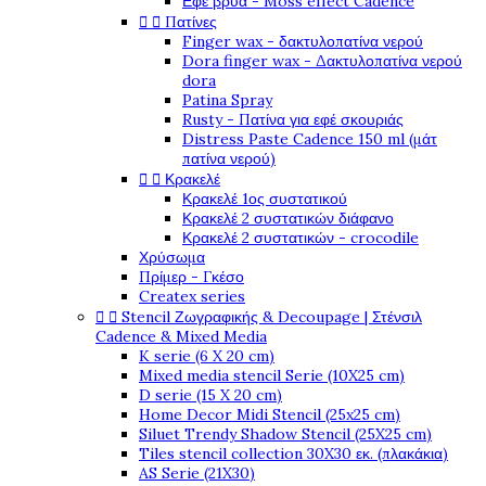
Εφέ βρύα - Moss effect Cadence


Πατίνες
Finger wax - δακτυλοπατίνα νερού
Dora finger wax - Δακτυλοπατίνα νερού
dora
Patina Spray
Rusty - Πατίνα για εφέ σκουριάς
Distress Paste Cadence 150 ml (μάτ
πατίνα νερού)


Κρακελέ
Κρακελέ 1ος συστατικού
Κρακελέ 2 συστατικών διάφανο
Κρακελέ 2 συστατικών - crocodile
Χρύσωμα
Πρίμερ - Γκέσο
Createx series


Stencil Ζωγραφικής & Decoupage | Στένσιλ
Cadence & Mixed Media
K serie (6 X 20 cm)
Mixed media stencil Serie (10X25 cm)
D serie (15 X 20 cm)
Home Decor Midi Stencil (25x25 cm)
Siluet Trendy Shadow Stencil (25X25 cm)
Tiles stencil collection 30X30 εκ. (πλακάκια)
AS Serie (21X30)