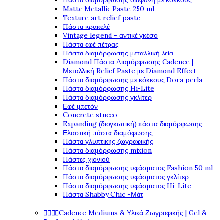
Πάστα διαμόρφωσης διάφανη με κόκκους
Matte Metallic Paste 250 ml
Texture art relief paste
Πάστα κρακελέ
Vintage legend - αντικέ γκέσο
Πάστα εφέ πέτρας
Πάστα διαμόρφωσης μεταλλική λεία
Diamond Πάστα Διαμόρφωσης Cadence |
Μεταλλική Relief Paste με Diamond Effect
Πάστα διαμόρφωσης με κόκκους Dora perla
Πάστα διαμόρφωσης Hi-Lite
Πάστα διαμόρφωσης γκλίτερ
Εφέ μπετόν
Concrete stucco
Expanding (διογκωτική) πάστα διαμόρφωσης
Ελαστική πάστα διαμόφωσης
Πάστα γλυπτικής ζωγραφικής
Πάστα διαμόρφωσης mixion
Πάστες χιονιού
Πάστα διαμόρφωσης υφάσματος Fashion 50 ml
Πάστα διαμόρφωσης υφάσματος γκλίτερ
Πάστα διαμόρφωσης υφάσματος Hi-Lite
Πάστα Shabby Chic -Μάτ




Cadence Mediums & Υλικά Ζωγραφικής | Gel &