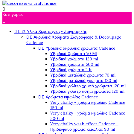

Κατηγορίες



🎨 Υλικά Χεροτεχνίας- Ζωγραφικής


Ακρυλικά Χρώματα Ζωγραφικής & Decoupage
Cadence


Υβριδικά ακρυλικά χρώματα Cadence
Υβριδικά Χρώματα 70 Ml
Υβριδικά χρώματα 120 ml
Υβριδικά χρώματα 500 ml
Υβριδικά χρώματα 2 lt
Υβριδικά μεταλλικά χρώματα 70 ml
Υβριδικά μεταλλικά χρώματα 120 ml
Υβριδικά γκλίτερ χρυσό χρώματα 120 ml
Υβριδικά γκλίτερ ασημί χρώματα 120 ml


Χρώματα κιμωλίας Cadence
Very chalky - χρώμα κιμωλίας Cadence
150 ml
Very chalky - χρώμα κιμωλίας Cadence
500 ml
Very chalky wash effect Cadence -
Ημιδιάφανο χρώμα κιμωλίας 90 ml