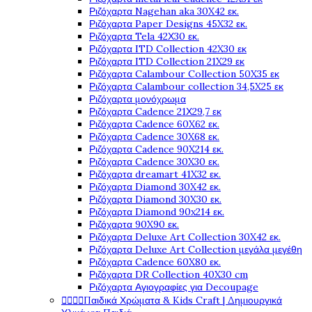
Ριζόχαρτα Nagehan aka 30X42 εκ.
Ριζόχαρτα Paper Designs 45X32 εκ.
Ριζόχαρτα Tela 42Χ30 εκ.
Ριζόχαρτα ITD Collection 42X30 εκ
Ριζόχαρτα ITD Collection 21X29 εκ
Ριζόχαρτα Calambour Collection 50X35 εκ
Ριζόχαρτα Calambour collection 34,5X25 εκ
Ριζόχαρτα μονόχρωμα
Ριζόχαρτα Cadence 21Χ29,7 εκ
Ριζόχαρτα Cadence 60X62 εκ.
Ριζόχαρτα Cadence 30X68 εκ.
Ριζόχαρτα Cadence 90X214 εκ.
Ριζόχαρτα Cadence 30X30 εκ.
Ριζόχαρτα dreamart 41X32 εκ.
Ριζόχαρτα Diamond 30X42 εκ.
Ριζόχαρτα Diamond 30X30 εκ.
Ριζόχαρτα Diamond 90x214 εκ.
Ριζόχαρτα 90X90 εκ.
Ριζόχαρτα Deluxe Art Collection 30X42 εκ.
Ριζόχαρτα Deluxe Art Collection μεγάλα μεγέθη
Ριζόχαρτα Cadence 60X80 εκ.
Ριζόχαρτα DR Collection 40X30 cm
Ριζόχαρτα Αγιογραφίες για Decoupage




Παιδικά Χρώματα & Kids Craft | Δημιουργικά