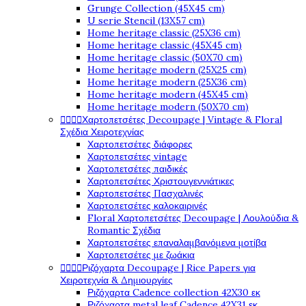
Grunge Collection (45X45 cm)
U serie Stencil (13X57 cm)
Home heritage classic (25X36 cm)
Home heritage classic (45X45 cm)
Home heritage classic (50X70 cm)
Home heritage modern (25X25 cm)
Home heritage modern (25X36 cm)
Home heritage modern (45X45 cm)
Home heritage modern (50X70 cm)




Χαρτοπετσέτες Decoupage | Vintage & Floral
Σχέδια Χειροτεχνίας
Χαρτοπετσέτες διάφορες
Χαρτοπετσέτες vintage
Χαρτοπετσέτες παιδικές
Χαρτοπετσέτες Χριστουγεννιάτικες
Χαρτοπετσέτες Πασχαλινές
Χαρτοπετσέτες καλοκαιρινές
Floral Χαρτοπετσέτες Decoupage | Λουλούδια &
Romantic Σχέδια
Χαρτοπετσέτες επαναλαμβανόμενα μοτίβα
Χαρτοπετσέτες με ζωάκια




Ριζόχαρτα Decoupage | Rice Papers για
Χειροτεχνία & Δημιουργίες
Ριζόχαρτα Cadence collection 42X30 εκ
Ριζόχαρτα metal leaf Cadence 42X31 εκ