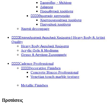
Σφραγίδες - Μελάνια
Διάφορα
Προωθητικά προϊόντα




Θεματικές κατηγορίες
Χριστουγεννιάτικα προϊόντα
Πασχαλινά προϊόντα
Χαρτιά decoupage




Επαγγελματικά Ακρυλικά Χρώματα | Heavy Body & Artist
Quality
Heavy Body Ακρυλικά Χρώματα
Acrylic Gels & Mediums
Gesso & Αστάρια Ζωγραφικής




Cadence Professional




Decorative Finishes
Concrete Stucco Professional
Venetian touch marble texture
Metallic Finishes
Προτάσεις