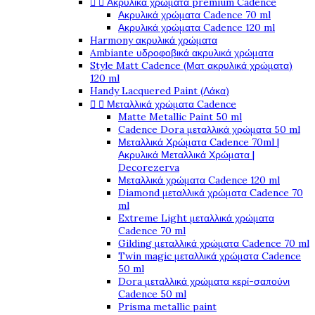


Ακρυλικά χρώματα premium Cadence
Ακρυλικά χρώματα Cadence 70 ml
Ακρυλικά χρώματα Cadence 120 ml
Harmony ακρυλικά χρώματα
Ambiante υδροφοβικά ακρυλικά χρώματα
Style Matt Cadence (Ματ ακρυλικά χρώματα)
120 ml
Handy Lacquered Paint (Λάκα)


Μεταλλικά χρώματα Cadence
Matte Metallic Paint 50 ml
Cadence Dora μεταλλικά χρώματα 50 ml
Μεταλλικά Χρώματα Cadence 70ml |
Ακρυλικά Μεταλλικά Χρώματα |
Decorezerva
Μεταλλικά χρώματα Cadence 120 ml
Diamond μεταλλικά χρώματα Cadence 70
ml
Extreme Light μεταλλικά χρώματα
Cadence 70 ml
Gilding μεταλλικά χρώματα Cadence 70 ml
Twin magic μεταλλικά χρώματα Cadence
50 ml
Dora μεταλλικά χρώματα κερί-σαπούνι
Cadence 50 ml
Prisma metallic paint