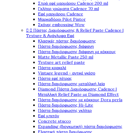
Σπρέι εφέ μαρμάρου Cadence 200 ml
Γκλίτερ χρώματα Cadence 70 ml
Εφέ μαρμάρου Cadence
Μαρκαδόροι Pilot Pintor
Σκόνες embossing Wow


Πάστες Διαμόρφωσης & Relief Paste Cadence |
Texture & Ανάγλυφα Εφέ
Κλασικές πάστες διαμόρφωσης
Πάστα διαμόρφωσης διάφανη
Πάστα διαμόρφωσης διάφανη με κόκκους
Matte Metallic Paste 250 ml
Texture art relief paste
Πάστα κρακελέ
Vintage legend - αντικέ γκέσο
Πάστα εφέ πέτρας
Πάστα διαμόρφωσης μεταλλική λεία
Diamond Πάστα Διαμόρφωσης Cadence |
Μεταλλική Relief Paste με Diamond Effect
Πάστα διαμόρφωσης με κόκκους Dora perla
Πάστα διαμόρφωσης Hi-Lite
Πάστα διαμόρφωσης γκλίτερ
Εφέ μπετόν
Concrete stucco
Expanding (διογκωτική) πάστα διαμόρφωσης
Ελαστική πάστα διαμόφωσης