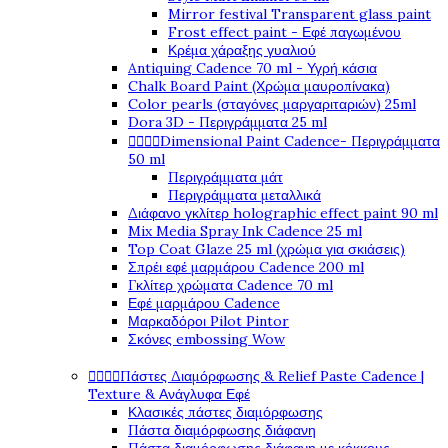
Mirror festival Transparent glass paint
Frost effect paint - Εφέ παγωμένου
Κρέμα χάραξης γυαλιού
Antiquing Cadence 70 ml - Υγρή κάσια
Chalk Board Paint (Χρώμα μαυροπίνακα)
Color pearls (σταγόνες μαργαριταριών) 25ml
Dora 3D - Περιγράμματα 25 ml




Dimensional Paint Cadence- Περιγράμματα
50 ml
Περιγράμματα μάτ
Περιγράμματα μεταλλικά
Διάφανο γκλίτερ holographic effect paint 90 ml
Mix Media Spray Ink Cadence 25 ml
Top Coat Glaze 25 ml (χρώμα για σκιάσεις)
Σπρέι εφέ μαρμάρου Cadence 200 ml
Γκλίτερ χρώματα Cadence 70 ml
Εφέ μαρμάρου Cadence
Μαρκαδόροι Pilot Pintor
Σκόνες embossing Wow




Πάστες Διαμόρφωσης & Relief Paste Cadence |
Texture & Ανάγλυφα Εφέ
Κλασικές πάστες διαμόρφωσης
Πάστα διαμόρφωσης διάφανη