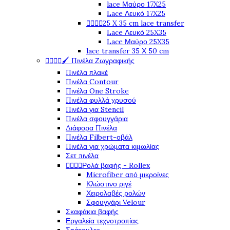
lace Μαύρο 17X25
Lace Λευκό 17X25




25 X 35 cm lace transfer
Lace Λευκό 25X35
Lace Μαύρο 25X35
lace transfer 35 Χ 50 cm




🖌️ Πινέλα Ζωγραφικής
Πινέλα πλακέ
Πινέλα Contour
Πινέλα One Stroke
Πινέλα φυλλά χρυσού
Πινέλα για Stencil
Πινέλα σφουγγάρια
Διάφορα Πινέλα
Πινέλα Filbert-οβάλ
Πινέλα για χρώματα κιμωλίας
Σετ πινέλα




Ρολά βαφής - Rollex
Microfiber από μικροίνες
Κλώστινο ριγέ
Χειρολαβές ρολών
Σφουγγάρι Velour
Σκαφάκια βαφής
Εργαλεία τεχνοτροπίας