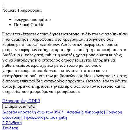
×
Νομικές Πληροφορίες
Έλεγχος απορρήτου
Πολιτική Cookie
Όταν επισκέπτεστε οποιονδήποτε ιστότοπο, ενδέχεται να αποθηκεύσει
ή να ανακτήσει πληροφορίες στο πρόγραμμα περιήγησής σας,
κυρίως με τη μορφή «cookies». Αυτές οι πληροφορίες, οι οποίες
μπορεί να αφορούν εσάς, τις προτιμήσεις σας ή τη συσκευή σας στο
Διαδίκτυο (υπολογιστή, tablet ή κινητό), χρησιμοποιούνται κυρίως
για να λειτουργήσει ο ιστότοπος όπως περιμένετε. Μπορείτε να
μάθετε περισσότερα σχετικά με τον τρόπο με τον οποίο
χρησιμοποιούμε τα cookies σε αυτόν τον ιστότοπο και να
αποτρέψετε τη ρύθμιση των μη βασικών cookies, κάνοντας κλικ στις
διάφορες επικεφαλίδες κατηγορίας παρακάτω. Ωστόσο, εάν το κάνετε
αυτό, μπορεί να επηρεάσει την εμπειρία σας από τον ιστότοπο και τις
υπηρεσίες που μπορούμε να προσφέρουμε.
Πληροφορίες: GDPR
Επιτρέπονται όλα
Δωρεάν αποστολή άνω των 39€* | Ασφαλείς πληρωμές | Γρήγορη
αποστολή | Τηλεφωνική υποστήριξη

Σύνδεση
Σύνδεση