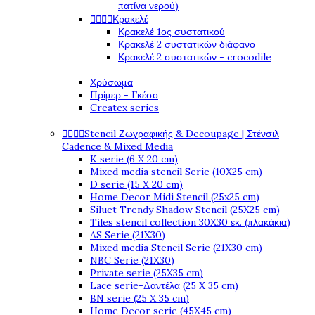
πατίνα νερού)




Κρακελέ
Κρακελέ 1ος συστατικού
Κρακελέ 2 συστατικών διάφανο
Κρακελέ 2 συστατικών - crocodile
Χρύσωμα
Πρίμερ - Γκέσο
Createx series




Stencil Ζωγραφικής & Decoupage | Στένσιλ
Cadence & Mixed Media
K serie (6 X 20 cm)
Mixed media stencil Serie (10X25 cm)
D serie (15 X 20 cm)
Home Decor Midi Stencil (25x25 cm)
Siluet Trendy Shadow Stencil (25X25 cm)
Tiles stencil collection 30X30 εκ. (πλακάκια)
AS Serie (21X30)
Mixed media Stencil Serie (21X30 cm)
NBC Serie (21X30)
Private serie (25X35 cm)
Lace serie-Δαντέλα (25 X 35 cm)
BN serie (25 X 35 cm)
Home Decor serie (45X45 cm)