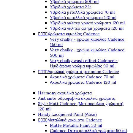
Υβριδικά χρώματα 500 ml
Υβριδικά χρώματα 2 lt
Υβριδικά μεταλλικά χρώματα 70 ml
Υβριδικά μεταλλικά χρώματα 120 ml
Υβριδικά γκλίτερ χρυσό χρώματα 120 ml
Υβριδικά γκλίτερ ασημί χρώματα 120 ml




Χρώματα κιμωλίας Cadence
Very chalky - χρώμα κιμωλίας Cadence
150 ml
Very chalky - χρώμα κιμωλίας Cadence
500 ml
Very chalky wash effect Cadence -
Ημιδιάφανο χρώμα κιμωλίας 90 ml




Ακρυλικά χρώματα premium Cadence
Ακρυλικά χρώματα Cadence 70 ml
Ακρυλικά χρώματα Cadence 120 ml
Harmony ακρυλικά χρώματα
Ambiante υδροφοβικά ακρυλικά χρώματα
Style Matt Cadence (Ματ ακρυλικά χρώματα)
120 ml
Handy Lacquered Paint (Λάκα)




Μεταλλικά χρώματα Cadence
Matte Metallic Paint 50 ml
Cadence Dora μεταλλικά χρώματα 50 ml