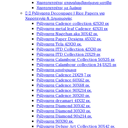
Χαρτοπετσέτες επαναλαμβανόμενα μοτίβα
Χαρτοπετσέτες με ζωάκια


Ριζόχαρτα Decoupage | Rice Papers για
Χειροτεχνία & Δημιουργίες
Ριζόχαρτα Cadence collection 42X30 εκ
Ριζόχαρτα metal leaf Cadence 42X31 εκ
Ριζόχαρτα Nagehan aka 30X42 εκ.
Ριζόχαρτα Paper Designs 45X32 εκ.
Ριζόχαρτα Tela 42Χ30 εκ.
Ριζόχαρτα ITD Collection 42X30 εκ
Ριζόχαρτα ITD Collection 21X29 εκ
Ριζόχαρτα Calambour Collection 50X35 εκ
Ριζόχαρτα Calambour collection 34,5X25 εκ
Ριζόχαρτα μονόχρωμα
Ριζόχαρτα Cadence 21Χ29,7 εκ
Ριζόχαρτα Cadence 60X62 εκ.
Ριζόχαρτα Cadence 30X68 εκ.
Ριζόχαρτα Cadence 90X214 εκ.
Ριζόχαρτα Cadence 30X30 εκ.
Ριζόχαρτα dreamart 41X32 εκ.
Ριζόχαρτα Diamond 30X42 εκ.
Ριζόχαρτα Diamond 30X30 εκ.
Ριζόχαρτα Diamond 90x214 εκ.
Ριζόχαρτα 90X90 εκ.
Ριζόχαρτα Deluxe Art Collection 30X42 εκ.