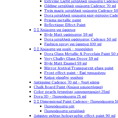
Extreme Light μεταλλικά χρώματα Cadence
Gilding μεταλλικά χρώματα Cadence 70 ml
Twin magic μεταλλικά χρώματα Cadence 50
Dora μεταλλικά χρώματα κερί-σαπούνι Cad
Prisma metallic paint
Reflectique Effect Paint


Χρώματα για ύφασμα
Style Matt υφάσματος 59 ml
Dora μεταλλικά υφάσματος Cadence 50 ml
Fashion spray για ύφασμα 100 ml


Χρώματα για γυαλί - πορσελάνη
Dora Glass Metallic & Porcelain Paint 50 
Very Chalky Glass Decor 59 ml
Style Matt Enamel 59 ml
Mirror festival Transparent glass paint
Frost effect paint - Εφέ παγωμένου
Κρέμα χάραξης γυαλιού
Antiquing Cadence 70 ml - Υγρή κάσια
Chalk Board Paint (Χρώμα μαυροπίνακα)
Color pearls (σταγόνες μαργαριταριών) 25ml
Dora 3D - Περιγράμματα 25 ml


Dimensional Paint Cadence- Περιγράμματα 5
Περιγράμματα μάτ
Περιγράμματα μεταλλικά
Διάφανο γκλίτερ holographic effect paint 90 ml