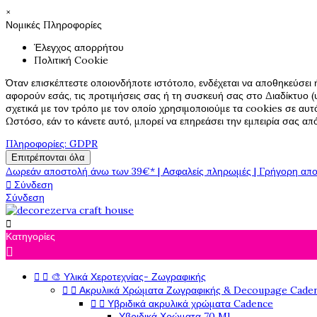
×
Νομικές Πληροφορίες
Έλεγχος απορρήτου
Πολιτική Cookie
Όταν επισκέπτεστε οποιονδήποτε ιστότοπο, ενδέχεται να αποθηκεύσει 
αφορούν εσάς, τις προτιμήσεις σας ή τη συσκευή σας στο Διαδίκτυο (υ
σχετικά με τον τρόπο με τον οποίο χρησιμοποιούμε τα cookies σε αυτ
Ωστόσο, εάν το κάνετε αυτό, μπορεί να επηρεάσει την εμπειρία σας α
Πληροφορίες: GDPR
Επιτρέπονται όλα
Δωρεάν αποστολή άνω των 39€* | Ασφαλείς πληρωμές | Γρήγορη απο

Σύνδεση
Σύνδεση

Κατηγορίες



🎨 Υλικά Χεροτεχνίας- Ζωγραφικής


Ακρυλικά Χρώματα Ζωγραφικής & Decoupage Cade


Υβριδικά ακρυλικά χρώματα Cadence
Υβριδικά Χρώματα 70 Ml