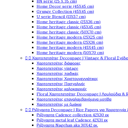
BN serie (25 X 35 cm)
Home Decor serie (45X45 cm)
Grunge Collection (45X45 cm)
U serie Stencil (13X57 cm)
Home heritage classic (25X36 cm)
Home heritage classic (45X45 cm)
Home heritage classic (50X70 cm)
Home heritage modern (25X25 cm)
Home heritage modern (25X36 cm)
Home heritage modern (45X45 cm)
Home heritage modern (50X70 cm)


Χαρτοπετσέτες Decoupage | Vintage & Floral Σχέδια
Χαρτοπετσέτες διάφορες
Χαρτοπετσέτες vintage
Χαρτοπετσέτες παιδικές
Χαρτοπετσέτες Χριστουγεννιάτικες
Χαρτοπετσέτες Πασχαλινές
Χαρτοπετσέτες καλοκαιρινές
Floral Χαρτοπετσέτες Decoupage | Λουλούδια & 
Χαρτοπετσέτες επαναλαμβανόμενα μοτίβα
Χαρτοπετσέτες με ζωάκια


Ριζόχαρτα Decoupage | Rice Papers για Χειροτεχνία 
Ριζόχαρτα Cadence collection 42X30 εκ
Ριζόχαρτα metal leaf Cadence 42X31 εκ
Ριζόχαρτα Nagehan aka 30X42 εκ.