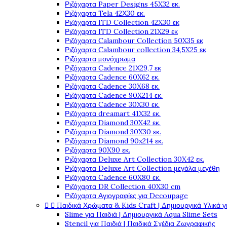
Ριζόχαρτα Paper Designs 45X32 εκ.
Ριζόχαρτα Tela 42Χ30 εκ.
Ριζόχαρτα ITD Collection 42X30 εκ
Ριζόχαρτα ITD Collection 21X29 εκ
Ριζόχαρτα Calambour Collection 50X35 εκ
Ριζόχαρτα Calambour collection 34,5X25 εκ
Ριζόχαρτα μονόχρωμα
Ριζόχαρτα Cadence 21Χ29,7 εκ
Ριζόχαρτα Cadence 60X62 εκ.
Ριζόχαρτα Cadence 30X68 εκ.
Ριζόχαρτα Cadence 90X214 εκ.
Ριζόχαρτα Cadence 30X30 εκ.
Ριζόχαρτα dreamart 41X32 εκ.
Ριζόχαρτα Diamond 30X42 εκ.
Ριζόχαρτα Diamond 30X30 εκ.
Ριζόχαρτα Diamond 90x214 εκ.
Ριζόχαρτα 90X90 εκ.
Ριζόχαρτα Deluxe Art Collection 30X42 εκ.
Ριζόχαρτα Deluxe Art Collection μεγάλα μεγέθη
Ριζόχαρτα Cadence 60X80 εκ.
Ριζόχαρτα DR Collection 40X30 cm
Ριζόχαρτα Αγιογραφίες για Decoupage


Παιδικά Χρώματα & Kids Craft | Δημιουργικά Υλικά γ
Slime για Παιδιά | Δημιουργικά Aqua Slime Sets
Stencil για Παιδιά | Παιδικά Σχέδια Ζωγραφικής