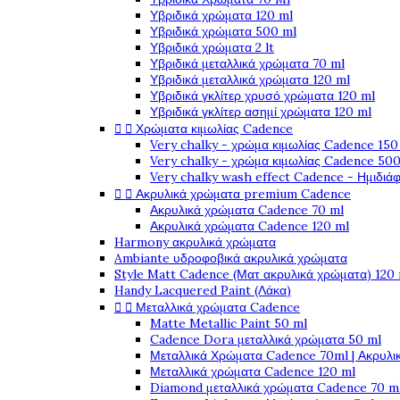
Υβριδικά χρώματα 120 ml
Υβριδικά χρώματα 500 ml
Υβριδικά χρώματα 2 lt
Υβριδικά μεταλλικά χρώματα 70 ml
Υβριδικά μεταλλικά χρώματα 120 ml
Υβριδικά γκλίτερ χρυσό χρώματα 120 ml
Υβριδικά γκλίτερ ασημί χρώματα 120 ml


Χρώματα κιμωλίας Cadence
Very chalky - χρώμα κιμωλίας Cadence 150
Very chalky - χρώμα κιμωλίας Cadence 500
Very chalky wash effect Cadence - Ημιδιά


Ακρυλικά χρώματα premium Cadence
Ακρυλικά χρώματα Cadence 70 ml
Ακρυλικά χρώματα Cadence 120 ml
Harmony ακρυλικά χρώματα
Ambiante υδροφοβικά ακρυλικά χρώματα
Style Matt Cadence (Ματ ακρυλικά χρώματα) 120
Handy Lacquered Paint (Λάκα)


Μεταλλικά χρώματα Cadence
Matte Metallic Paint 50 ml
Cadence Dora μεταλλικά χρώματα 50 ml
Μεταλλικά Χρώματα Cadence 70ml | Ακρυλι
Μεταλλικά χρώματα Cadence 120 ml
Diamond μεταλλικά χρώματα Cadence 70 m