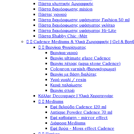
Πάστα γλυπτικής ζωγραφικής
Πάστα διαμόρφωσης mixion
Πάστες χιονιού
Πάστα διαμόρφωσης υφάσματος Fashion 50 ml
Πάστα διαμόρφωσης υφάσματος γκλίτερ
Πάστα διαμόρφωσης υφάσματος Hi-Lite
Πάστα Shabby Chic -Μάτ


Cadence Mediums & Υλικά Ζωγραφικής | Gel & Βοη


Βερνίκια Φινιρίσματος
Βερνίκια νερού
Βερνίκι ultimate glaze Cadence
Βερνίκι πέτρας (aqua stone Cadence)
Colouron varnish (Βερνικόχρωμα)
Βερνίκι με βάση διαλύτες
Υγρό γυαλί / resin
Κεριά παλαίωσης
Βερνίκι σπρέι
Κόλλες Decoupage | Υλικά Χειροτεχνίας


Mediums
Εφέ βελούδο Cadence 120 ml
Antique Powder Cadence 70 ml
Εφέ καθρέφτη - mirror effect
Διάφορα Mediums
Εφέ βρύα - Moss effect Cadence