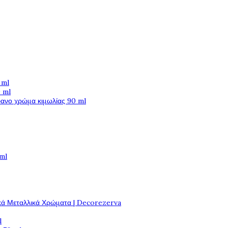
 ml
 ml
φανο χρώμα κιμωλίας 90 ml
 ml
κά Μεταλλικά Χρώματα | Decorezerva
l