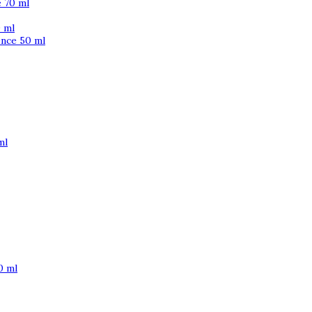
 70 ml
 ml
ence 50 ml
ml
0 ml