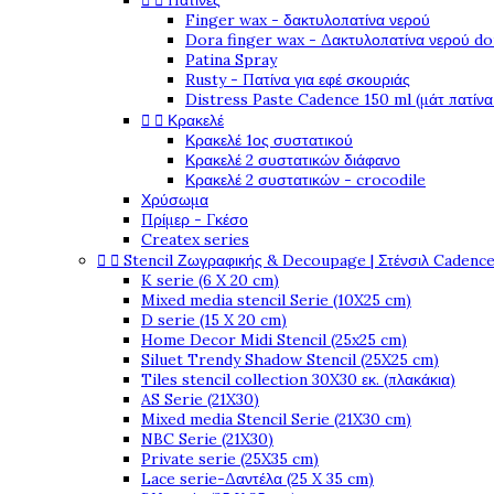


Πατίνες
Finger wax - δακτυλοπατίνα νερού
Dora finger wax - Δακτυλοπατίνα νερού do
Patina Spray
Rusty - Πατίνα για εφέ σκουριάς
Distress Paste Cadence 150 ml (μάτ πατίνα


Κρακελέ
Κρακελέ 1ος συστατικού
Κρακελέ 2 συστατικών διάφανο
Κρακελέ 2 συστατικών - crocodile
Χρύσωμα
Πρίμερ - Γκέσο
Createx series


Stencil Ζωγραφικής & Decoupage | Στένσιλ Cadenc
K serie (6 X 20 cm)
Mixed media stencil Serie (10X25 cm)
D serie (15 X 20 cm)
Home Decor Midi Stencil (25x25 cm)
Siluet Trendy Shadow Stencil (25X25 cm)
Tiles stencil collection 30X30 εκ. (πλακάκια)
AS Serie (21X30)
Mixed media Stencil Serie (21X30 cm)
NBC Serie (21X30)
Private serie (25X35 cm)
Lace serie-Δαντέλα (25 X 35 cm)