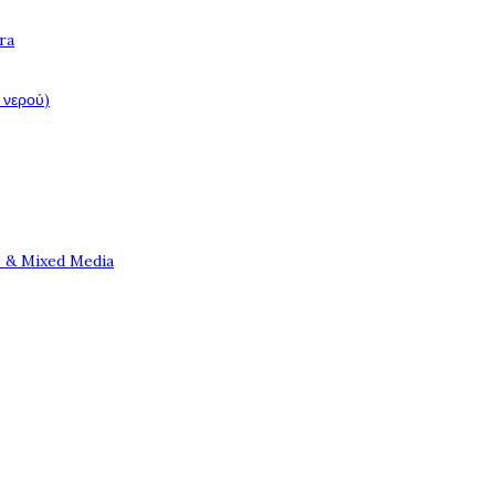
ra
 νερού)
e & Mixed Media