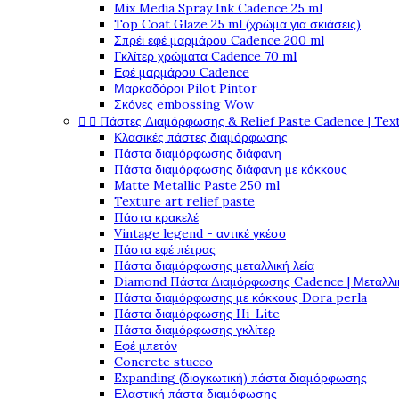
Mix Media Spray Ink Cadence 25 ml
Top Coat Glaze 25 ml (χρώμα για σκιάσεις)
Σπρέι εφέ μαρμάρου Cadence 200 ml
Γκλίτερ χρώματα Cadence 70 ml
Εφέ μαρμάρου Cadence
Μαρκαδόροι Pilot Pintor
Σκόνες embossing Wow


Πάστες Διαμόρφωσης & Relief Paste Cadence | Tex
Κλασικές πάστες διαμόρφωσης
Πάστα διαμόρφωσης διάφανη
Πάστα διαμόρφωσης διάφανη με κόκκους
Matte Metallic Paste 250 ml
Texture art relief paste
Πάστα κρακελέ
Vintage legend - αντικέ γκέσο
Πάστα εφέ πέτρας
Πάστα διαμόρφωσης μεταλλική λεία
Diamond Πάστα Διαμόρφωσης Cadence | Μεταλλικ
Πάστα διαμόρφωσης με κόκκους Dora perla
Πάστα διαμόρφωσης Hi-Lite
Πάστα διαμόρφωσης γκλίτερ
Εφέ μπετόν
Concrete stucco
Expanding (διογκωτική) πάστα διαμόρφωσης
Ελαστική πάστα διαμόφωσης