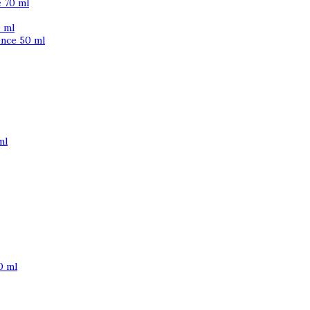
 70 ml
 ml
ence 50 ml
ml
0 ml