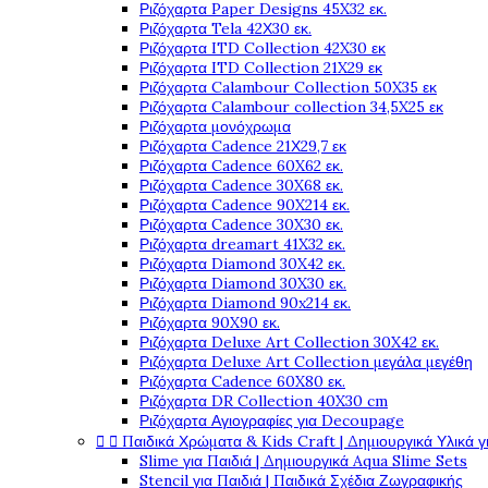
Ριζόχαρτα Paper Designs 45X32 εκ.
Ριζόχαρτα Tela 42Χ30 εκ.
Ριζόχαρτα ITD Collection 42X30 εκ
Ριζόχαρτα ITD Collection 21X29 εκ
Ριζόχαρτα Calambour Collection 50X35 εκ
Ριζόχαρτα Calambour collection 34,5X25 εκ
Ριζόχαρτα μονόχρωμα
Ριζόχαρτα Cadence 21Χ29,7 εκ
Ριζόχαρτα Cadence 60X62 εκ.
Ριζόχαρτα Cadence 30X68 εκ.
Ριζόχαρτα Cadence 90X214 εκ.
Ριζόχαρτα Cadence 30X30 εκ.
Ριζόχαρτα dreamart 41X32 εκ.
Ριζόχαρτα Diamond 30X42 εκ.
Ριζόχαρτα Diamond 30X30 εκ.
Ριζόχαρτα Diamond 90x214 εκ.
Ριζόχαρτα 90X90 εκ.
Ριζόχαρτα Deluxe Art Collection 30X42 εκ.
Ριζόχαρτα Deluxe Art Collection μεγάλα μεγέθη
Ριζόχαρτα Cadence 60X80 εκ.
Ριζόχαρτα DR Collection 40X30 cm
Ριζόχαρτα Αγιογραφίες για Decoupage


Παιδικά Χρώματα & Kids Craft | Δημιουργικά Υλικά γ
Slime για Παιδιά | Δημιουργικά Aqua Slime Sets
Stencil για Παιδιά | Παιδικά Σχέδια Ζωγραφικής