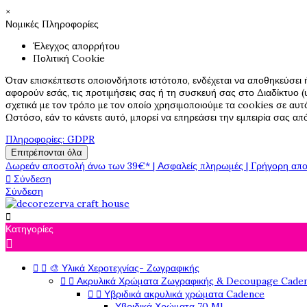
×
Νομικές Πληροφορίες
Έλεγχος απορρήτου
Πολιτική Cookie
Όταν επισκέπτεστε οποιονδήποτε ιστότοπο, ενδέχεται να αποθηκεύσει 
αφορούν εσάς, τις προτιμήσεις σας ή τη συσκευή σας στο Διαδίκτυο (υ
σχετικά με τον τρόπο με τον οποίο χρησιμοποιούμε τα cookies σε αυτ
Ωστόσο, εάν το κάνετε αυτό, μπορεί να επηρεάσει την εμπειρία σας α
Πληροφορίες: GDPR
Επιτρέπονται όλα
Δωρεάν αποστολή άνω των 39€* | Ασφαλείς πληρωμές | Γρήγορη απο

Σύνδεση
Σύνδεση

Κατηγορίες



🎨 Υλικά Χεροτεχνίας- Ζωγραφικής


Ακρυλικά Χρώματα Ζωγραφικής & Decoupage Cade


Υβριδικά ακρυλικά χρώματα Cadence
Υβριδικά Χρώματα 70 Ml