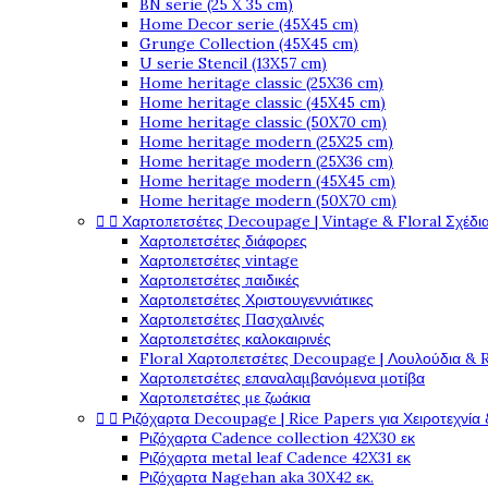
BN serie (25 X 35 cm)
Home Decor serie (45X45 cm)
Grunge Collection (45X45 cm)
U serie Stencil (13X57 cm)
Home heritage classic (25X36 cm)
Home heritage classic (45X45 cm)
Home heritage classic (50X70 cm)
Home heritage modern (25X25 cm)
Home heritage modern (25X36 cm)
Home heritage modern (45X45 cm)
Home heritage modern (50X70 cm)


Χαρτοπετσέτες Decoupage | Vintage & Floral Σχέδια
Χαρτοπετσέτες διάφορες
Χαρτοπετσέτες vintage
Χαρτοπετσέτες παιδικές
Χαρτοπετσέτες Χριστουγεννιάτικες
Χαρτοπετσέτες Πασχαλινές
Χαρτοπετσέτες καλοκαιρινές
Floral Χαρτοπετσέτες Decoupage | Λουλούδια & 
Χαρτοπετσέτες επαναλαμβανόμενα μοτίβα
Χαρτοπετσέτες με ζωάκια


Ριζόχαρτα Decoupage | Rice Papers για Χειροτεχνία 
Ριζόχαρτα Cadence collection 42X30 εκ
Ριζόχαρτα metal leaf Cadence 42X31 εκ
Ριζόχαρτα Nagehan aka 30X42 εκ.