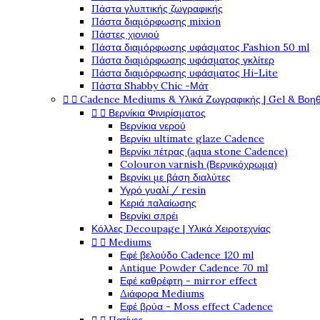
Πάστα γλυπτικής ζωγραφικής
Πάστα διαμόρφωσης mixion
Πάστες χιονιού
Πάστα διαμόρφωσης υφάσματος Fashion 50 ml
Πάστα διαμόρφωσης υφάσματος γκλίτερ
Πάστα διαμόρφωσης υφάσματος Hi-Lite
Πάστα Shabby Chic -Μάτ


Cadence Mediums & Υλικά Ζωγραφικής | Gel & Βοη


Βερνίκια Φινιρίσματος
Βερνίκια νερού
Βερνίκι ultimate glaze Cadence
Βερνίκι πέτρας (aqua stone Cadence)
Colouron varnish (Βερνικόχρωμα)
Βερνίκι με βάση διαλύτες
Υγρό γυαλί / resin
Κεριά παλαίωσης
Βερνίκι σπρέι
Κόλλες Decoupage | Υλικά Χειροτεχνίας


Mediums
Εφέ βελούδο Cadence 120 ml
Antique Powder Cadence 70 ml
Εφέ καθρέφτη - mirror effect
Διάφορα Mediums
Εφέ βρύα - Moss effect Cadence