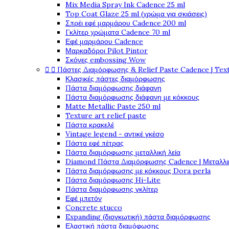
Mix Media Spray Ink Cadence 25 ml
Top Coat Glaze 25 ml (χρώμα για σκιάσεις)
Σπρέι εφέ μαρμάρου Cadence 200 ml
Γκλίτερ χρώματα Cadence 70 ml
Εφέ μαρμάρου Cadence
Μαρκαδόροι Pilot Pintor
Σκόνες embossing Wow


Πάστες Διαμόρφωσης & Relief Paste Cadence | Tex
Κλασικές πάστες διαμόρφωσης
Πάστα διαμόρφωσης διάφανη
Πάστα διαμόρφωσης διάφανη με κόκκους
Matte Metallic Paste 250 ml
Texture art relief paste
Πάστα κρακελέ
Vintage legend - αντικέ γκέσο
Πάστα εφέ πέτρας
Πάστα διαμόρφωσης μεταλλική λεία
Diamond Πάστα Διαμόρφωσης Cadence | Μεταλλικ
Πάστα διαμόρφωσης με κόκκους Dora perla
Πάστα διαμόρφωσης Hi-Lite
Πάστα διαμόρφωσης γκλίτερ
Εφέ μπετόν
Concrete stucco
Expanding (διογκωτική) πάστα διαμόρφωσης
Ελαστική πάστα διαμόφωσης