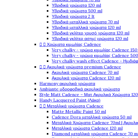
Υβριδικά χρώματα 120 ml
Υβριδικά χρώματα 500 ml
Υβριδικά χρώματα 2 lt
Υβριδικά μεταλλικά χρώματα 70 ml
Υβριδικά μεταλλικά χρώματα 120 ml
Υβριδικά γκλίτερ χρυσό χρώματα 120 ml
Υβριδικά γκλίτερ ασημί χρώματα 120 ml


Χρώματα κιμωλίας Cadence
Very chalky - χρώμα κιμωλίας Cadence 150
Very chalky - χρώμα κιμωλίας Cadence 500
Very chalky wash effect Cadence - Ημιδιά


Ακρυλικά χρώματα premium Cadence
Ακρυλικά χρώματα Cadence 70 ml
Ακρυλικά χρώματα Cadence 120 ml
Harmony ακρυλικά χρώματα
Ambiante υδροφοβικά ακρυλικά χρώματα
Style Matt Cadence – Ματ Ακρυλικά Χρώματα 120
Handy Lacquered Paint (Λάκα)


Μεταλλικά χρώματα Cadence
Matte Metallic Paint 50 ml
Cadence Dora μεταλλικά χρώματα 50 ml
Μεταλλικά Χρώματα Cadence 70ml | Ακρυλι
Μεταλλικά χρώματα Cadence 120 ml
Diamond μεταλλικά χρώματα Cadence 70 m