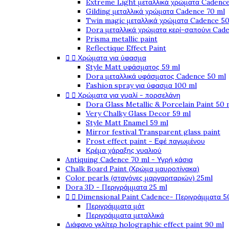
Extreme Light μεταλλικά χρώματα Cadence
Gilding μεταλλικά χρώματα Cadence 70 ml
Twin magic μεταλλικά χρώματα Cadence 50
Dora μεταλλικά χρώματα κερί-σαπούνι Cad
Prisma metallic paint
Reflectique Effect Paint


Χρώματα για ύφασμα
Style Matt υφάσματος 59 ml
Dora μεταλλικά υφάσματος Cadence 50 ml
Fashion spray για ύφασμα 100 ml


Χρώματα για γυαλί - πορσελάνη
Dora Glass Metallic & Porcelain Paint 50 
Very Chalky Glass Decor 59 ml
Style Matt Enamel 59 ml
Mirror festival Transparent glass paint
Frost effect paint - Εφέ παγωμένου
Κρέμα χάραξης γυαλιού
Antiquing Cadence 70 ml - Υγρή κάσια
Chalk Board Paint (Χρώμα μαυροπίνακα)
Color pearls (σταγόνες μαργαριταριών) 25ml
Dora 3D - Περιγράμματα 25 ml


Dimensional Paint Cadence- Περιγράμματα 5
Περιγράμματα μάτ
Περιγράμματα μεταλλικά
Διάφανο γκλίτερ holographic effect paint 90 ml