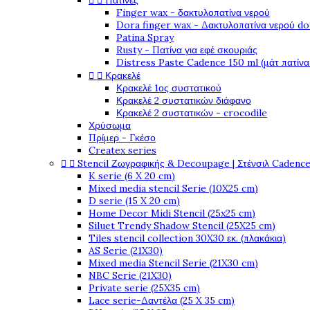


Πατίνες
Finger wax - δακτυλοπατίνα νερού
Dora finger wax - Δακτυλοπατίνα νερού do
Patina Spray
Rusty - Πατίνα για εφέ σκουριάς
Distress Paste Cadence 150 ml (μάτ πατίνα


Κρακελέ
Κρακελέ 1ος συστατικού
Κρακελέ 2 συστατικών διάφανο
Κρακελέ 2 συστατικών - crocodile
Χρύσωμα
Πρίμερ - Γκέσο
Createx series


Stencil Ζωγραφικής & Decoupage | Στένσιλ Cadenc
K serie (6 X 20 cm)
Mixed media stencil Serie (10X25 cm)
D serie (15 X 20 cm)
Home Decor Midi Stencil (25x25 cm)
Siluet Trendy Shadow Stencil (25X25 cm)
Tiles stencil collection 30X30 εκ. (πλακάκια)
AS Serie (21X30)
Mixed media Stencil Serie (21X30 cm)
NBC Serie (21X30)
Private serie (25X35 cm)
Lace serie-Δαντέλα (25 X 35 cm)