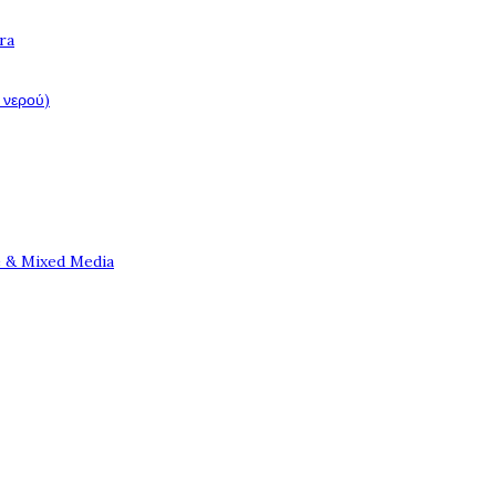
ra
 νερού)
e & Mixed Media