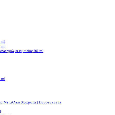
 ml
 ml
φανο χρώμα κιμωλίας 90 ml
 ml
κά Μεταλλικά Χρώματα | Decorezerva
l