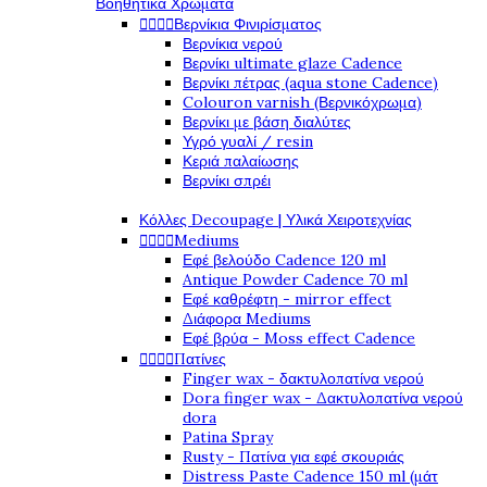
Βοηθητικά Χρώματα




Βερνίκια Φινιρίσματος
Βερνίκια νερού
Βερνίκι ultimate glaze Cadence
Βερνίκι πέτρας (aqua stone Cadence)
Colouron varnish (Βερνικόχρωμα)
Βερνίκι με βάση διαλύτες
Υγρό γυαλί / resin
Κεριά παλαίωσης
Βερνίκι σπρέι
Κόλλες Decoupage | Υλικά Χειροτεχνίας




Mediums
Εφέ βελούδο Cadence 120 ml
Antique Powder Cadence 70 ml
Εφέ καθρέφτη - mirror effect
Διάφορα Mediums
Εφέ βρύα - Moss effect Cadence




Πατίνες
Finger wax - δακτυλοπατίνα νερού
Dora finger wax - Δακτυλοπατίνα νερού
dora
Patina Spray
Rusty - Πατίνα για εφέ σκουριάς
Distress Paste Cadence 150 ml (μάτ