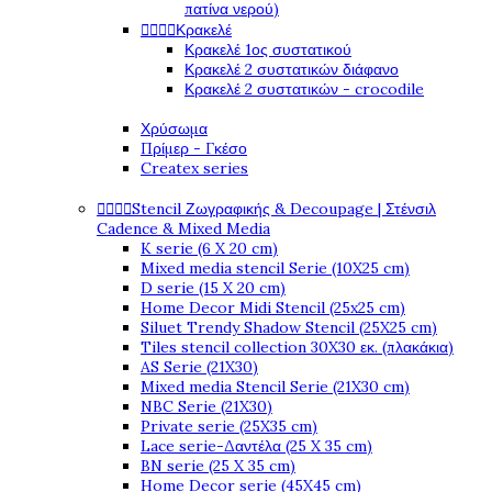
πατίνα νερού)




Κρακελέ
Κρακελέ 1ος συστατικού
Κρακελέ 2 συστατικών διάφανο
Κρακελέ 2 συστατικών - crocodile
Χρύσωμα
Πρίμερ - Γκέσο
Createx series




Stencil Ζωγραφικής & Decoupage | Στένσιλ
Cadence & Mixed Media
K serie (6 X 20 cm)
Mixed media stencil Serie (10X25 cm)
D serie (15 X 20 cm)
Home Decor Midi Stencil (25x25 cm)
Siluet Trendy Shadow Stencil (25X25 cm)
Tiles stencil collection 30X30 εκ. (πλακάκια)
AS Serie (21X30)
Mixed media Stencil Serie (21X30 cm)
NBC Serie (21X30)
Private serie (25X35 cm)
Lace serie-Δαντέλα (25 X 35 cm)
BN serie (25 X 35 cm)
Home Decor serie (45X45 cm)