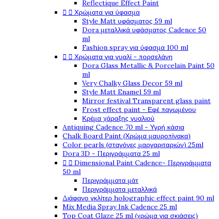
Reflectique Effect Paint


Χρώματα για ύφασμα
Style Matt υφάσματος 59 ml
Dora μεταλλικά υφάσματος Cadence 50
ml
Fashion spray για ύφασμα 100 ml


Χρώματα για γυαλί - πορσελάνη
Dora Glass Metallic & Porcelain Paint 50
ml
Very Chalky Glass Decor 59 ml
Style Matt Enamel 59 ml
Mirror festival Transparent glass paint
Frost effect paint - Εφέ παγωμένου
Κρέμα χάραξης γυαλιού
Antiquing Cadence 70 ml - Υγρή κάσια
Chalk Board Paint (Χρώμα μαυροπίνακα)
Color pearls (σταγόνες μαργαριταριών) 25ml
Dora 3D - Περιγράμματα 25 ml


Dimensional Paint Cadence- Περιγράμματα
50 ml
Περιγράμματα μάτ
Περιγράμματα μεταλλικά
Διάφανο γκλίτερ holographic effect paint 90 ml
Mix Media Spray Ink Cadence 25 ml
Top Coat Glaze 25 ml (χρώμα για σκιάσεις)