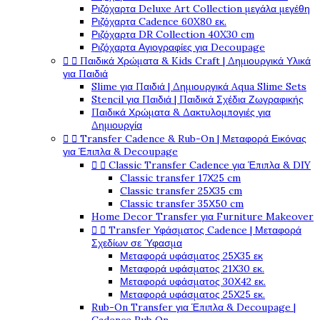
Ριζόχαρτα Deluxe Art Collection μεγάλα μεγέθη
Ριζόχαρτα Cadence 60X80 εκ.
Ριζόχαρτα DR Collection 40X30 cm
Ριζόχαρτα Αγιογραφίες για Decoupage


Παιδικά Χρώματα & Kids Craft | Δημιουργικά Υλικά
για Παιδιά
Slime για Παιδιά | Δημιουργικά Aqua Slime Sets
Stencil για Παιδιά | Παιδικά Σχέδια Ζωγραφικής
Παιδικά Χρώματα & Δακτυλομπογιές για
Δημιουργία


Transfer Cadence & Rub-On | Μεταφορά Εικόνας
για Έπιπλα & Decoupage


Classic Transfer Cadence για Έπιπλα & DIY
Classic transfer 17Χ25 cm
Classic transfer 25Χ35 cm
Classic transfer 35Χ50 cm
Home Decor Transfer για Furniture Makeover


Transfer Υφάσματος Cadence | Μεταφορά
Σχεδίων σε Ύφασμα
Μεταφορά υφάσματος 25Χ35 εκ
Μεταφορά υφάσματος 21Χ30 εκ.
Μεταφορά υφάσματος 30Χ42 εκ.
Μεταφορά υφάσματος 25Χ25 εκ.
Rub-On Transfer για Έπιπλα & Decoupage |