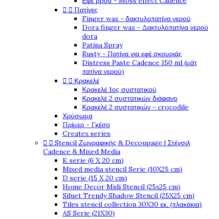
Εφέ βρύα - Moss effect Cadence


Πατίνες
Finger wax - δακτυλοπατίνα νερού
Dora finger wax - Δακτυλοπατίνα νερού
dora
Patina Spray
Rusty - Πατίνα για εφέ σκουριάς
Distress Paste Cadence 150 ml (μάτ
πατίνα νερού)


Κρακελέ
Κρακελέ 1ος συστατικού
Κρακελέ 2 συστατικών διάφανο
Κρακελέ 2 συστατικών - crocodile
Χρύσωμα
Πρίμερ - Γκέσο
Createx series


Stencil Ζωγραφικής & Decoupage | Στένσιλ
Cadence & Mixed Media
K serie (6 X 20 cm)
Mixed media stencil Serie (10X25 cm)
D serie (15 X 20 cm)
Home Decor Midi Stencil (25x25 cm)
Siluet Trendy Shadow Stencil (25X25 cm)
Tiles stencil collection 30X30 εκ. (πλακάκια)
AS Serie (21X30)