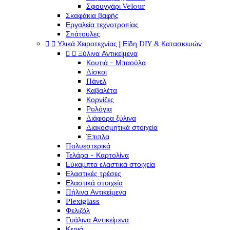
Σφουγγάρι Velour
Σκαφάκια βαφής
Εργαλεία τεχνοτροπίας
Σπάτουλες


Υλικά Χειροτεχνίας | Είδη DIY & Κατασκευών


Ξύλινα Αντικείμενα
Κουτιά - Μπαούλα
Δίσκοι
Πάνελ
Καβαλέτα
Κορνίζες
Ρολόγια
Διάφορα ξύλινα
Διακοσμητικά στοιχεία
Έπιπλα
Πολυεστερικά
Τελάρα - Καρτολίνα
Εύκαμπτα ελαστικά στοιχεία
Ελαστικές τρέσες
Ελαστικά στοιχεία
Πήλινα Αντικείμενα
Plexiglass
Φελιζόλ
Γυάλινα Αντικείμενα
Κεριά