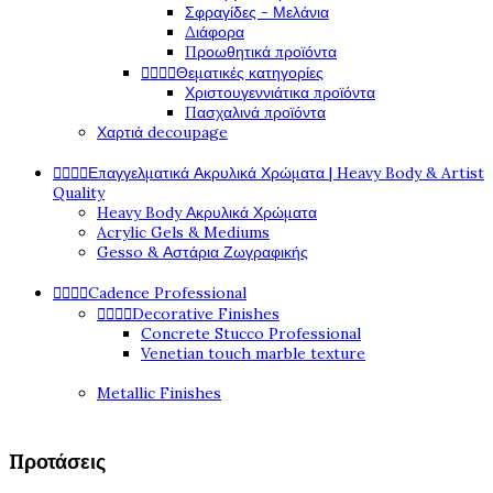
Σφραγίδες - Μελάνια
Διάφορα
Προωθητικά προϊόντα




Θεματικές κατηγορίες
Χριστουγεννιάτικα προϊόντα
Πασχαλινά προϊόντα
Χαρτιά decoupage




Επαγγελματικά Ακρυλικά Χρώματα | Heavy Body & Artist
Quality
Heavy Body Ακρυλικά Χρώματα
Acrylic Gels & Mediums
Gesso & Αστάρια Ζωγραφικής




Cadence Professional




Decorative Finishes
Concrete Stucco Professional
Venetian touch marble texture
Metallic Finishes
Προτάσεις