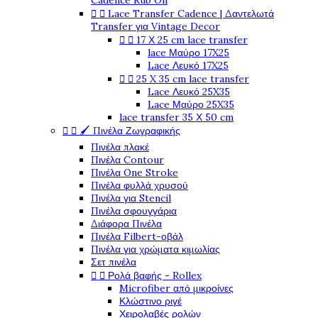
Cadence Rub On


Lace Transfer Cadence | Δαντελωτά
Transfer για Vintage Decor


17 Χ 25 cm lace transfer
lace Μαύρο 17X25
Lace Λευκό 17X25


25 X 35 cm lace transfer
Lace Λευκό 25X35
Lace Μαύρο 25X35
lace transfer 35 Χ 50 cm


🖌️ Πινέλα Ζωγραφικής
Πινέλα πλακέ
Πινέλα Contour
Πινέλα One Stroke
Πινέλα φυλλά χρυσού
Πινέλα για Stencil
Πινέλα σφουγγάρια
Διάφορα Πινέλα
Πινέλα Filbert-οβάλ
Πινέλα για χρώματα κιμωλίας
Σετ πινέλα


Ρολά βαφής - Rollex
Microfiber από μικροίνες
Κλώστινο ριγέ
Χειρολαβές ρολών