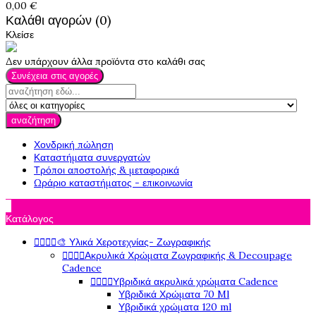
0,00 €
Καλάθι αγορών (0)
Κλείσε
Δεν υπάρχουν άλλα προϊόντα στο καλάθι σας
Συνέχεια στις αγορές
αναζήτηση
Χονδρική πώληση
Καταστήματα συνεργατών
Τρόποι αποστολής & μεταφορικά
Ωράριο καταστήματος - επικοινωνία

Κατάλογος




🎨 Υλικά Χεροτεχνίας- Ζωγραφικής




Ακρυλικά Χρώματα Ζωγραφικής & Decoupage
Cadence




Υβριδικά ακρυλικά χρώματα Cadence
Υβριδικά Χρώματα 70 Ml
Υβριδικά χρώματα 120 ml