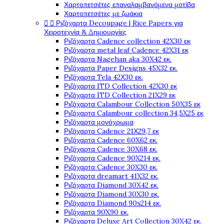
Χαρτοπετσέτες επαναλαμβανόμενα μοτίβα
Χαρτοπετσέτες με ζωάκια


Ριζόχαρτα Decoupage | Rice Papers για
Χειροτεχνία & Δημιουργίες
Ριζόχαρτα Cadence collection 42X30 εκ
Ριζόχαρτα metal leaf Cadence 42X31 εκ
Ριζόχαρτα Nagehan aka 30X42 εκ.
Ριζόχαρτα Paper Designs 45X32 εκ.
Ριζόχαρτα Tela 42Χ30 εκ.
Ριζόχαρτα ITD Collection 42X30 εκ
Ριζόχαρτα ITD Collection 21X29 εκ
Ριζόχαρτα Calambour Collection 50X35 εκ
Ριζόχαρτα Calambour collection 34,5X25 εκ
Ριζόχαρτα μονόχρωμα
Ριζόχαρτα Cadence 21Χ29,7 εκ
Ριζόχαρτα Cadence 60X62 εκ.
Ριζόχαρτα Cadence 30X68 εκ.
Ριζόχαρτα Cadence 90X214 εκ.
Ριζόχαρτα Cadence 30X30 εκ.
Ριζόχαρτα dreamart 41X32 εκ.
Ριζόχαρτα Diamond 30X42 εκ.
Ριζόχαρτα Diamond 30X30 εκ.
Ριζόχαρτα Diamond 90x214 εκ.
Ριζόχαρτα 90X90 εκ.
Ριζόχαρτα Deluxe Art Collection 30X42 εκ.