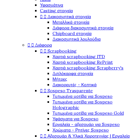
Υφασμάτινα
Casting στοιχεία


Διακοσμητικά στοιχεία
Μεταλλικά στοιχεία
Διάφορα διακοσμητικά στοιχεία
Chipboard στοιχεία
Διακοσμητικά λουλούδια


Διάφορα


Scrapbooking
Χαρτιά scrapbooking ITD
Χαρτιά scrapbooking RePrint
Χαρτιά scrapbooking Scrapberry's
Διπλόκαρφα στοιχεία
Μήτρες
Διακορευτές - Κοπτικά


Sospeso Trasparente
Τυπωμένα μοτίβα για Sospeso
Τυπωμένα μοτίβα για Sospeso
Holographic
Τυπωμένα μοτίβα για Sospeso Gold
Υφάσματα για Sospeso
Εργαλεία - αξεσουάρ για Sospeso
Χρώματα - Ρητίνες Sospeso


Αξεσουάρ & Υλικά Χειροτεχνίας | Εργαλεία