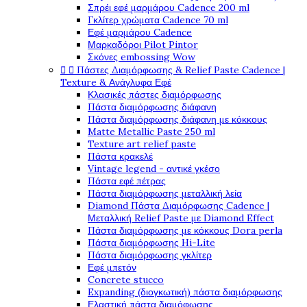
Σπρέι εφέ μαρμάρου Cadence 200 ml
Γκλίτερ χρώματα Cadence 70 ml
Εφέ μαρμάρου Cadence
Μαρκαδόροι Pilot Pintor
Σκόνες embossing Wow


Πάστες Διαμόρφωσης & Relief Paste Cadence |
Texture & Ανάγλυφα Εφέ
Κλασικές πάστες διαμόρφωσης
Πάστα διαμόρφωσης διάφανη
Πάστα διαμόρφωσης διάφανη με κόκκους
Matte Metallic Paste 250 ml
Texture art relief paste
Πάστα κρακελέ
Vintage legend - αντικέ γκέσο
Πάστα εφέ πέτρας
Πάστα διαμόρφωσης μεταλλική λεία
Diamond Πάστα Διαμόρφωσης Cadence |
Μεταλλική Relief Paste με Diamond Effect
Πάστα διαμόρφωσης με κόκκους Dora perla
Πάστα διαμόρφωσης Hi-Lite
Πάστα διαμόρφωσης γκλίτερ
Εφέ μπετόν
Concrete stucco
Expanding (διογκωτική) πάστα διαμόρφωσης
Ελαστική πάστα διαμόφωσης