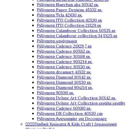
Ριζόχαρτα Nagehan aka 30X42 εκ.
Ριζόχαρτα Paper Designs 45X32 εκ.
Ριζόχαρτα Tela 42Χ30 εκ.
Ριζόχαρτα ITD Collection 42X30 εκ
Ριζόχαρτα ITD Collection 21X29 εκ
Ριζόχαρτα Calambour Collection 50X35 εκ
Ριζόχαρτα Calambour collection 34,5X25 εκ
Ριζόχαρτα μονόχρωμα
Ριζόχαρτα Cadence 21Χ29,7 εκ
Ριζόχαρτα Cadence 60X62 εκ.
Ριζόχαρτα Cadence 30X68 εκ.
Ριζόχαρτα Cadence 90X214 εκ.
Ριζόχαρτα Cadence 30X30 εκ.
Ριζόχαρτα dreamart 41X32 εκ.
Ριζόχαρτα Diamond 30X42 εκ.
Ριζόχαρτα Diamond 30X30 εκ.
Ριζόχαρτα Diamond 90x214 εκ.
Ριζόχαρτα 90X90 εκ.
Ριζόχαρτα Deluxe Art Collection 30X42 εκ.
Ριζόχαρτα Deluxe Art Collection μεγάλα μεγέθη
Ριζόχαρτα Cadence 60X80 εκ.
Ριζόχαρτα DR Collection 40X30 cm
Ριζόχαρτα Αγιογραφίες για Decoupage




Παιδικά Χρώματα & Kids Craft | Δημιουργικά