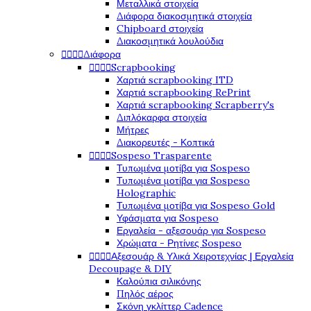
Μεταλλικά στοιχεία
Διάφορα διακοσμητικά στοιχεία
Chipboard στοιχεία
Διακοσμητικά λουλούδια




Διάφορα




Scrapbooking
Χαρτιά scrapbooking ITD
Χαρτιά scrapbooking RePrint
Χαρτιά scrapbooking Scrapberry's
Διπλόκαρφα στοιχεία
Μήτρες
Διακορευτές - Κοπτικά




Sospeso Trasparente
Τυπωμένα μοτίβα για Sospeso
Τυπωμένα μοτίβα για Sospeso
Holographic
Τυπωμένα μοτίβα για Sospeso Gold
Υφάσματα για Sospeso
Εργαλεία - αξεσουάρ για Sospeso
Χρώματα - Ρητίνες Sospeso




Αξεσουάρ & Υλικά Χειροτεχνίας | Εργαλεία
Decoupage & DIY
Καλούπια σιλικόνης
Πηλός αέρος
Σκόνη γκλίττερ Cadence