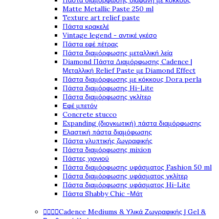
Πάστα διαμόρφωσης διάφανη με κόκκους
Matte Metallic Paste 250 ml
Texture art relief paste
Πάστα κρακελέ
Vintage legend - αντικέ γκέσο
Πάστα εφέ πέτρας
Πάστα διαμόρφωσης μεταλλική λεία
Diamond Πάστα Διαμόρφωσης Cadence |
Μεταλλική Relief Paste με Diamond Effect
Πάστα διαμόρφωσης με κόκκους Dora perla
Πάστα διαμόρφωσης Hi-Lite
Πάστα διαμόρφωσης γκλίτερ
Εφέ μπετόν
Concrete stucco
Expanding (διογκωτική) πάστα διαμόρφωσης
Ελαστική πάστα διαμόφωσης
Πάστα γλυπτικής ζωγραφικής
Πάστα διαμόρφωσης mixion
Πάστες χιονιού
Πάστα διαμόρφωσης υφάσματος Fashion 50 ml
Πάστα διαμόρφωσης υφάσματος γκλίτερ
Πάστα διαμόρφωσης υφάσματος Hi-Lite
Πάστα Shabby Chic -Μάτ




Cadence Mediums & Υλικά Ζωγραφικής | Gel &