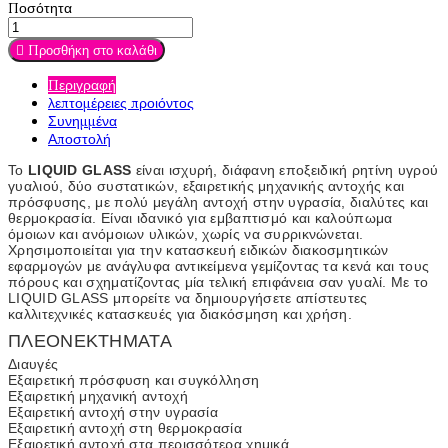
Ποσότητα

Προσθήκη στο καλάθι
Περιγραφή
λεπτομέρειες προιόντος
Συνημμένα
Αποστολή
Το
LIQUID GLASS
είναι ισχυρή, διάφανη εποξειδική ρητίνη υγρού
γυαλιού, δύο συστατικών, εξαιρετικής μηχανικής αντοχής και
πρόσφυσης, με πολύ μεγάλη αντοχή στην υγρασία, διαλύτες και
θερμοκρασία. Είναι ιδανικό για εμβαπτισμό και καλούπωμα
όμοιων και ανόμοιων υλικών, χωρίς να συρρικνώνεται.
Χρησιμοποιείται για την κατασκευή ειδικών διακοσμητικών
εφαρμογών με ανάγλυφα αντικείμενα γεμίζοντας τα κενά και τους
πόρους και σχηματίζοντας μία τελική επιφάνεια σαν γυαλί. Με το
LIQUID GLASS μπορείτε να δημιουργήσετε απίστευτες
καλλιτεχνικές κατασκευές για διακόσμηση και χρήση.
ΠΛΕΟΝΕΚΤΗΜΑΤΑ
Διαυγές
Εξαιρετική πρόσφυση και συγκόλληση
Εξαιρετική μηχανική αντοχή
Εξαιρετική αντοχή στην υγρασία
Εξαιρετική αντοχή στη θερμοκρασία
Εξαιρετική αντοχή στα περισσότερα χημικά