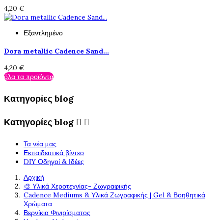
4,20 €
Εξαντλημένο
Dora metallic Cadence Sand...
4,20 €
όλα τα προϊόντα
Κατηγορίες blog
Κατηγορίες blog


Τα νέα μας
Εκπαιδευτικά βίντεο
DIY Οδηγοί & Ιδέες
Αρχική
🎨 Υλικά Χεροτεχνίας- Ζωγραφικής
Cadence Mediums & Υλικά Ζωγραφικής | Gel & Βοηθητικά
Χρώματα
Βερνίκια Φινιρίσματος