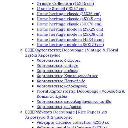
Grunge Collection (45X45 cm)
U serie Stencil (13X57 cm)
Home heritage classic (25X36 cm)
Home heritage classic (45X45 cm)
Home heritage classic (50X70 cm)
Home heritage modern (25X25 cm)
Home heritage modern (25X36 cm)
Home heritage modern (45X45 cm)
Home heritage modern (50X70 cm)




Χαρτοπετσέτες Decoupage | Vintage & Floral
Σχέδια Χειροτεχνίας
Χαρτοπετσέτες διάφορες
Χαρτοπετσέτες vintage
Χαρτοπετσέτες παιδικές
Χαρτοπετσέτες Χριστουγεννιάτικες
Χαρτοπετσέτες Πασχαλινές
Χαρτοπετσέτες καλοκαιρινές
Floral Χαρτοπετσέτες Decoupage | Λουλούδια &
Romantic Σχέδια
Χαρτοπετσέτες επαναλαμβανόμενα μοτίβα
Χαρτοπετσέτες με ζωάκια




Ριζόχαρτα Decoupage | Rice Papers για
Χειροτεχνία & Δημιουργίες
Ριζόχαρτα Cadence collection 42X30 εκ
Ριζόχαρτα metal leaf Cadence 42X31 εκ