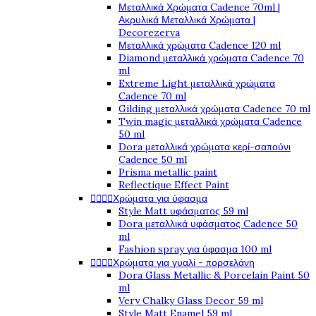
Μεταλλικά Χρώματα Cadence 70ml |
Ακρυλικά Μεταλλικά Χρώματα |
Decorezerva
Μεταλλικά χρώματα Cadence 120 ml
Diamond μεταλλικά χρώματα Cadence 70
ml
Extreme Light μεταλλικά χρώματα
Cadence 70 ml
Gilding μεταλλικά χρώματα Cadence 70 ml
Twin magic μεταλλικά χρώματα Cadence
50 ml
Dora μεταλλικά χρώματα κερί-σαπούνι
Cadence 50 ml
Prisma metallic paint
Reflectique Effect Paint




Χρώματα για ύφασμα
Style Matt υφάσματος 59 ml
Dora μεταλλικά υφάσματος Cadence 50
ml
Fashion spray για ύφασμα 100 ml




Χρώματα για γυαλί - πορσελάνη
Dora Glass Metallic & Porcelain Paint 50
ml
Very Chalky Glass Decor 59 ml
Style Matt Enamel 59 ml