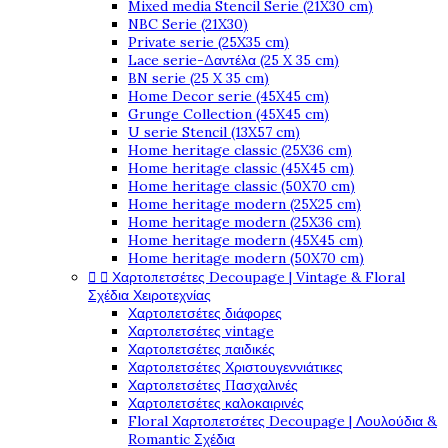
Mixed media Stencil Serie (21X30 cm)
NBC Serie (21X30)
Private serie (25X35 cm)
Lace serie-Δαντέλα (25 X 35 cm)
BN serie (25 X 35 cm)
Home Decor serie (45X45 cm)
Grunge Collection (45X45 cm)
U serie Stencil (13X57 cm)
Home heritage classic (25X36 cm)
Home heritage classic (45X45 cm)
Home heritage classic (50X70 cm)
Home heritage modern (25X25 cm)
Home heritage modern (25X36 cm)
Home heritage modern (45X45 cm)
Home heritage modern (50X70 cm)


Χαρτοπετσέτες Decoupage | Vintage & Floral
Σχέδια Χειροτεχνίας
Χαρτοπετσέτες διάφορες
Χαρτοπετσέτες vintage
Χαρτοπετσέτες παιδικές
Χαρτοπετσέτες Χριστουγεννιάτικες
Χαρτοπετσέτες Πασχαλινές
Χαρτοπετσέτες καλοκαιρινές
Floral Χαρτοπετσέτες Decoupage | Λουλούδια &
Romantic Σχέδια