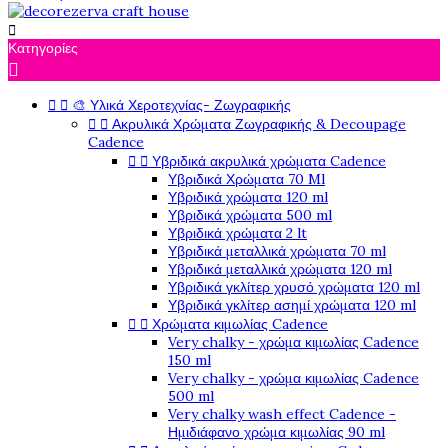

Κατηγορίες



🎨 Υλικά Χεροτεχνίας- Ζωγραφικής


Ακρυλικά Χρώματα Ζωγραφικής & Decoupage
Cadence


Υβριδικά ακρυλικά χρώματα Cadence
Υβριδικά Χρώματα 70 Ml
Υβριδικά χρώματα 120 ml
Υβριδικά χρώματα 500 ml
Υβριδικά χρώματα 2 lt
Υβριδικά μεταλλικά χρώματα 70 ml
Υβριδικά μεταλλικά χρώματα 120 ml
Υβριδικά γκλίτερ χρυσό χρώματα 120 ml
Υβριδικά γκλίτερ ασημί χρώματα 120 ml


Χρώματα κιμωλίας Cadence
Very chalky - χρώμα κιμωλίας Cadence
150 ml
Very chalky - χρώμα κιμωλίας Cadence
500 ml
Very chalky wash effect Cadence -
Ημιδιάφανο χρώμα κιμωλίας 90 ml