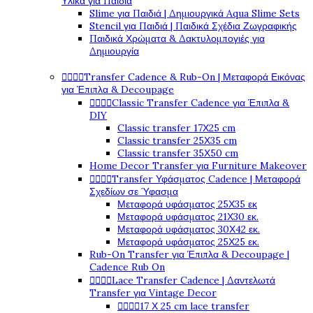
Υλικά για Παιδιά
Slime για Παιδιά | Δημιουργικά Aqua Slime Sets
Stencil για Παιδιά | Παιδικά Σχέδια Ζωγραφικής
Παιδικά Χρώματα & Δακτυλομπογιές για
Δημιουργία




Transfer Cadence & Rub-On | Μεταφορά Εικόνας
για Έπιπλα & Decoupage




Classic Transfer Cadence για Έπιπλα &
DIY
Classic transfer 17Χ25 cm
Classic transfer 25Χ35 cm
Classic transfer 35Χ50 cm
Home Decor Transfer για Furniture Makeover




Transfer Υφάσματος Cadence | Μεταφορά
Σχεδίων σε Ύφασμα
Μεταφορά υφάσματος 25Χ35 εκ
Μεταφορά υφάσματος 21Χ30 εκ.
Μεταφορά υφάσματος 30Χ42 εκ.
Μεταφορά υφάσματος 25Χ25 εκ.
Rub-On Transfer για Έπιπλα & Decoupage |
Cadence Rub On




Lace Transfer Cadence | Δαντελωτά
Transfer για Vintage Decor




17 Χ 25 cm lace transfer