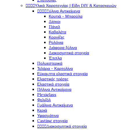
Σπάτουλες




Υλικά Χειροτεχνίας | Είδη DIY & Κατασκευών




Ξύλινα Αντικείμενα
Κουτιά - Μπαούλα
Δίσκοι
Πάνελ
Καβαλέτα
Κορνίζες
Ρολόγια
Διάφορα ξύλινα
Διακοσμητικά στοιχεία
Έπιπλα
Πολυεστερικά
Τελάρα - Καρτολίνα
Εύκαμπτα ελαστικά στοιχεία
Ελαστικές τρέσες
Ελαστικά στοιχεία
Πήλινα Αντικείμενα
Plexiglass
Φελιζόλ
Γυάλινα Αντικείμενα
Κεριά
Υφασμάτινα
Casting στοιχεία




Διακοσμητικά στοιχεία