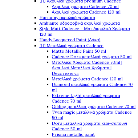


Ακρυλικά χρώματα premium Cadence
Ακρυλικά χρώματα Cadence 70 ml
Ακρυλικά χρώματα Cadence 120 ml
Harmony ακρυλικά χρώματα
Ambiante υδροφοβικά ακρυλικά χρώματα
Style Matt Cadence – Ματ Ακρυλικά Χρώματα
120 ml
Handy Lacquered Paint (Λάκα)


Μεταλλικά χρώματα Cadence
Matte Metallic Paint 50 ml
Cadence Dora μεταλλικά χρώματα 50 ml
Μεταλλικά Χρώματα Cadence 70ml |
Ακρυλικά Μεταλλικά Χρώματα |
Decorezerva
Μεταλλικά χρώματα Cadence 120 ml
Diamond μεταλλικά χρώματα Cadence 70
ml
Extreme Light μεταλλικά χρώματα
Cadence 70 ml
Gilding μεταλλικά χρώματα Cadence 70 ml
Twin magic μεταλλικά χρώματα Cadence
50 ml
Dora μεταλλικά χρώματα κερί-σαπούνι
Cadence 50 ml
Prisma metallic paint