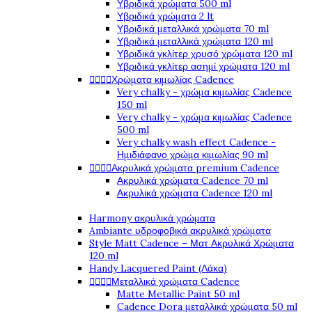
Υβριδικά χρώματα 500 ml
Υβριδικά χρώματα 2 lt
Υβριδικά μεταλλικά χρώματα 70 ml
Υβριδικά μεταλλικά χρώματα 120 ml
Υβριδικά γκλίτερ χρυσό χρώματα 120 ml
Υβριδικά γκλίτερ ασημί χρώματα 120 ml




Χρώματα κιμωλίας Cadence
Very chalky - χρώμα κιμωλίας Cadence
150 ml
Very chalky - χρώμα κιμωλίας Cadence
500 ml
Very chalky wash effect Cadence -
Ημιδιάφανο χρώμα κιμωλίας 90 ml




Ακρυλικά χρώματα premium Cadence
Ακρυλικά χρώματα Cadence 70 ml
Ακρυλικά χρώματα Cadence 120 ml
Harmony ακρυλικά χρώματα
Ambiante υδροφοβικά ακρυλικά χρώματα
Style Matt Cadence – Ματ Ακρυλικά Χρώματα
120 ml
Handy Lacquered Paint (Λάκα)




Μεταλλικά χρώματα Cadence
Matte Metallic Paint 50 ml
Cadence Dora μεταλλικά χρώματα 50 ml