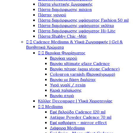
Πάστα γλυπτικής ζωγραφικής
Πάστα διαμόρφωσης mixion
Πάστες χιονιού
Πάστα διαμόρφωσης υφάσματος Fashion 50 ml
Πάστα διαμόρφωσης υφάσματος γκλίτερ
Πάστα διαμόρφωσης υφάσματος Hi-Lite
Πάστα Shabby Chic -Μάτ


Cadence Mediums & Υλικά Ζωγραφικής | Gel &
Βοηθητικά Χρώματα


Βερνίκια Φινιρίσματος
Βερνίκια νερού
Βερνίκι ultimate glaze Cadence
Βερνίκι πέτρας (aqua stone Cadence)
Colouron varnish (Βερνικόχρωμα)
Βερνίκι με βάση διαλύτες
Υγρό γυαλί / resin
Κεριά παλαίωσης
Βερνίκι σπρέι
Κόλλες Decoupage | Υλικά Χειροτεχνίας


Mediums
Εφέ βελούδο Cadence 120 ml
Antique Powder Cadence 70 ml
Εφέ καθρέφτη - mirror effect
Διάφορα Mediums