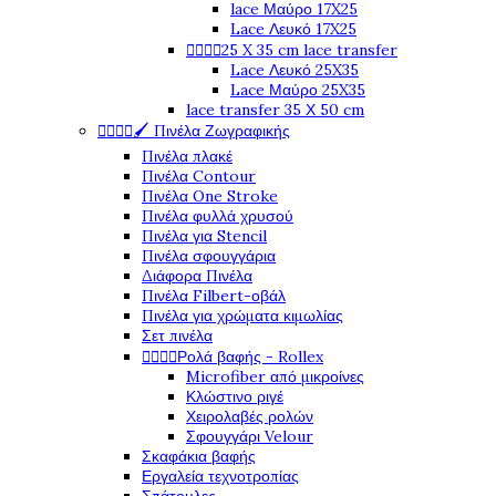
lace Μαύρο 17X25
Lace Λευκό 17X25




25 X 35 cm lace transfer
Lace Λευκό 25X35
Lace Μαύρο 25X35
lace transfer 35 Χ 50 cm




🖌️ Πινέλα Ζωγραφικής
Πινέλα πλακέ
Πινέλα Contour
Πινέλα One Stroke
Πινέλα φυλλά χρυσού
Πινέλα για Stencil
Πινέλα σφουγγάρια
Διάφορα Πινέλα
Πινέλα Filbert-οβάλ
Πινέλα για χρώματα κιμωλίας
Σετ πινέλα




Ρολά βαφής - Rollex
Microfiber από μικροίνες
Κλώστινο ριγέ
Χειρολαβές ρολών
Σφουγγάρι Velour
Σκαφάκια βαφής
Εργαλεία τεχνοτροπίας