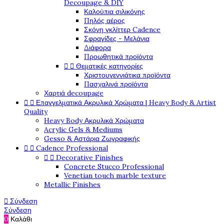
Decoupage & DIY
Καλούπια σιλικόνης
Πηλός αέρος
Σκόνη γκλίττερ Cadence
Σφραγίδες - Μελάνια
Διάφορα
Προωθητικά προϊόντα


Θεματικές κατηγορίες
Χριστουγεννιάτικα προϊόντα
Πασχαλινά προϊόντα
Χαρτιά decoupage


Επαγγελματικά Ακρυλικά Χρώματα | Heavy Body & Artist
Quality
Heavy Body Ακρυλικά Χρώματα
Acrylic Gels & Mediums
Gesso & Αστάρια Ζωγραφικής


Cadence Professional


Decorative Finishes
Concrete Stucco Professional
Venetian touch marble texture
Metallic Finishes

Σύνδεση
Σύνδεση
0
Καλάθι