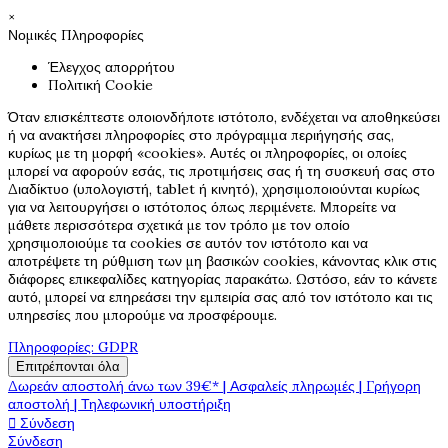
×
Νομικές Πληροφορίες
Έλεγχος απορρήτου
Πολιτική Cookie
Όταν επισκέπτεστε οποιονδήποτε ιστότοπο, ενδέχεται να αποθηκεύσει
ή να ανακτήσει πληροφορίες στο πρόγραμμα περιήγησής σας,
κυρίως με τη μορφή «cookies». Αυτές οι πληροφορίες, οι οποίες
μπορεί να αφορούν εσάς, τις προτιμήσεις σας ή τη συσκευή σας στο
Διαδίκτυο (υπολογιστή, tablet ή κινητό), χρησιμοποιούνται κυρίως
για να λειτουργήσει ο ιστότοπος όπως περιμένετε. Μπορείτε να
μάθετε περισσότερα σχετικά με τον τρόπο με τον οποίο
χρησιμοποιούμε τα cookies σε αυτόν τον ιστότοπο και να
αποτρέψετε τη ρύθμιση των μη βασικών cookies, κάνοντας κλικ στις
διάφορες επικεφαλίδες κατηγορίας παρακάτω. Ωστόσο, εάν το κάνετε
αυτό, μπορεί να επηρεάσει την εμπειρία σας από τον ιστότοπο και τις
υπηρεσίες που μπορούμε να προσφέρουμε.
Πληροφορίες: GDPR
Επιτρέπονται όλα
Δωρεάν αποστολή άνω των 39€* | Ασφαλείς πληρωμές | Γρήγορη
αποστολή | Τηλεφωνική υποστήριξη

Σύνδεση
Σύνδεση