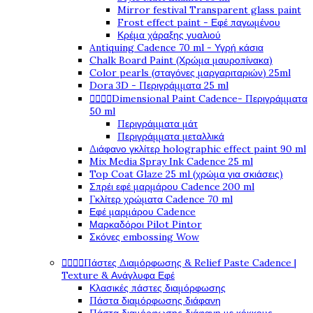
Mirror festival Transparent glass paint
Frost effect paint - Εφέ παγωμένου
Κρέμα χάραξης γυαλιού
Antiquing Cadence 70 ml - Υγρή κάσια
Chalk Board Paint (Χρώμα μαυροπίνακα)
Color pearls (σταγόνες μαργαριταριών) 25ml
Dora 3D - Περιγράμματα 25 ml




Dimensional Paint Cadence- Περιγράμματα
50 ml
Περιγράμματα μάτ
Περιγράμματα μεταλλικά
Διάφανο γκλίτερ holographic effect paint 90 ml
Mix Media Spray Ink Cadence 25 ml
Top Coat Glaze 25 ml (χρώμα για σκιάσεις)
Σπρέι εφέ μαρμάρου Cadence 200 ml
Γκλίτερ χρώματα Cadence 70 ml
Εφέ μαρμάρου Cadence
Μαρκαδόροι Pilot Pintor
Σκόνες embossing Wow




Πάστες Διαμόρφωσης & Relief Paste Cadence |
Texture & Ανάγλυφα Εφέ
Κλασικές πάστες διαμόρφωσης
Πάστα διαμόρφωσης διάφανη