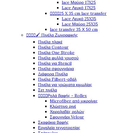
lace Μαύρο 17X25
Lace Λευκό 17X25




25 X 35 cm lace transfer
Lace Λευκό 25X35
Lace Μαύρο 25X35
lace transfer 35 Χ 50 cm




🖌️ Πινέλα Ζωγραφικής
Πινέλα πλακέ
Πινέλα Contour
Πινέλα One Stroke
Πινέλα φυλλά χρυσού
Πινέλα για Stencil
Πινέλα σφουγγάρια
Διάφορα Πινέλα
Πινέλα Filbert-οβάλ
Πινέλα για χρώματα κιμωλίας
Σετ πινέλα




Ρολά βαφής - Rollex
Microfiber από μικροίνες
Κλώστινο ριγέ
Χειρολαβές ρολών
Σφουγγάρι Velour
Σκαφάκια βαφής
Εργαλεία τεχνοτροπίας