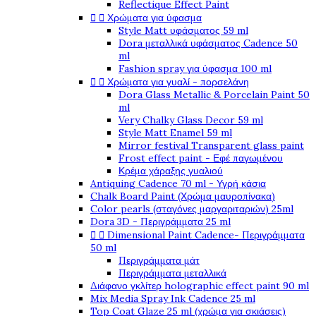
Reflectique Effect Paint


Χρώματα για ύφασμα
Style Matt υφάσματος 59 ml
Dora μεταλλικά υφάσματος Cadence 50
ml
Fashion spray για ύφασμα 100 ml


Χρώματα για γυαλί - πορσελάνη
Dora Glass Metallic & Porcelain Paint 50
ml
Very Chalky Glass Decor 59 ml
Style Matt Enamel 59 ml
Mirror festival Transparent glass paint
Frost effect paint - Εφέ παγωμένου
Κρέμα χάραξης γυαλιού
Antiquing Cadence 70 ml - Υγρή κάσια
Chalk Board Paint (Χρώμα μαυροπίνακα)
Color pearls (σταγόνες μαργαριταριών) 25ml
Dora 3D - Περιγράμματα 25 ml


Dimensional Paint Cadence- Περιγράμματα
50 ml
Περιγράμματα μάτ
Περιγράμματα μεταλλικά
Διάφανο γκλίτερ holographic effect paint 90 ml
Mix Media Spray Ink Cadence 25 ml
Top Coat Glaze 25 ml (χρώμα για σκιάσεις)