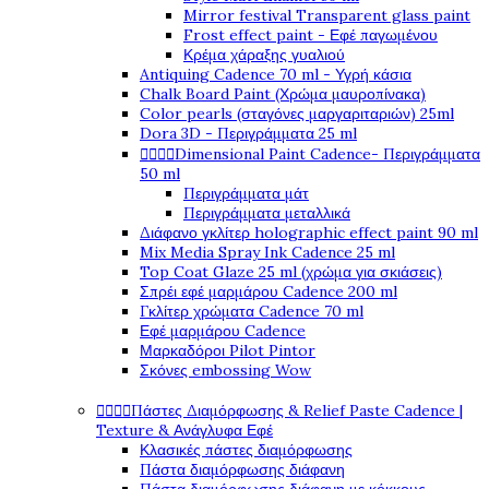
Mirror festival Transparent glass paint
Frost effect paint - Εφέ παγωμένου
Κρέμα χάραξης γυαλιού
Antiquing Cadence 70 ml - Υγρή κάσια
Chalk Board Paint (Χρώμα μαυροπίνακα)
Color pearls (σταγόνες μαργαριταριών) 25ml
Dora 3D - Περιγράμματα 25 ml




Dimensional Paint Cadence- Περιγράμματα
50 ml
Περιγράμματα μάτ
Περιγράμματα μεταλλικά
Διάφανο γκλίτερ holographic effect paint 90 ml
Mix Media Spray Ink Cadence 25 ml
Top Coat Glaze 25 ml (χρώμα για σκιάσεις)
Σπρέι εφέ μαρμάρου Cadence 200 ml
Γκλίτερ χρώματα Cadence 70 ml
Εφέ μαρμάρου Cadence
Μαρκαδόροι Pilot Pintor
Σκόνες embossing Wow




Πάστες Διαμόρφωσης & Relief Paste Cadence |
Texture & Ανάγλυφα Εφέ
Κλασικές πάστες διαμόρφωσης
Πάστα διαμόρφωσης διάφανη