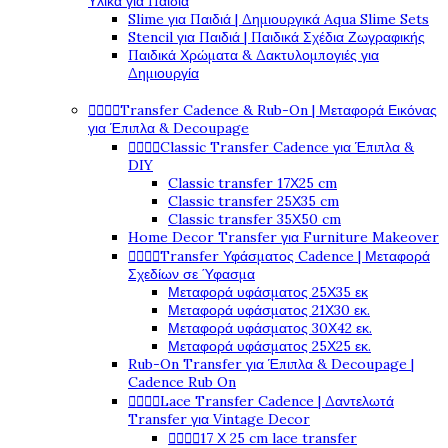
Υλικά για Παιδιά
Slime για Παιδιά | Δημιουργικά Aqua Slime Sets
Stencil για Παιδιά | Παιδικά Σχέδια Ζωγραφικής
Παιδικά Χρώματα & Δακτυλομπογιές για
Δημιουργία




Transfer Cadence & Rub-On | Μεταφορά Εικόνας
για Έπιπλα & Decoupage




Classic Transfer Cadence για Έπιπλα &
DIY
Classic transfer 17Χ25 cm
Classic transfer 25Χ35 cm
Classic transfer 35Χ50 cm
Home Decor Transfer για Furniture Makeover




Transfer Υφάσματος Cadence | Μεταφορά
Σχεδίων σε Ύφασμα
Μεταφορά υφάσματος 25Χ35 εκ
Μεταφορά υφάσματος 21Χ30 εκ.
Μεταφορά υφάσματος 30Χ42 εκ.
Μεταφορά υφάσματος 25Χ25 εκ.
Rub-On Transfer για Έπιπλα & Decoupage |
Cadence Rub On




Lace Transfer Cadence | Δαντελωτά
Transfer για Vintage Decor




17 Χ 25 cm lace transfer