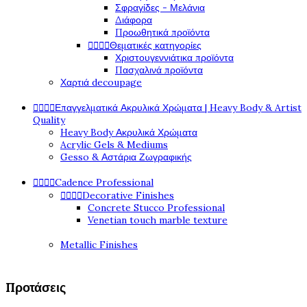
Σφραγίδες - Μελάνια
Διάφορα
Προωθητικά προϊόντα




Θεματικές κατηγορίες
Χριστουγεννιάτικα προϊόντα
Πασχαλινά προϊόντα
Χαρτιά decoupage




Επαγγελματικά Ακρυλικά Χρώματα | Heavy Body & Artist
Quality
Heavy Body Ακρυλικά Χρώματα
Acrylic Gels & Mediums
Gesso & Αστάρια Ζωγραφικής




Cadence Professional




Decorative Finishes
Concrete Stucco Professional
Venetian touch marble texture
Metallic Finishes
Προτάσεις