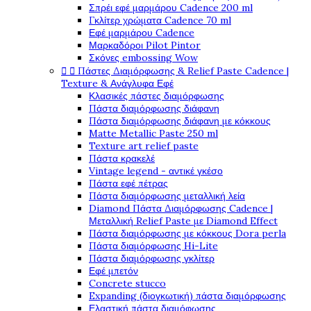
Σπρέι εφέ μαρμάρου Cadence 200 ml
Γκλίτερ χρώματα Cadence 70 ml
Εφέ μαρμάρου Cadence
Μαρκαδόροι Pilot Pintor
Σκόνες embossing Wow


Πάστες Διαμόρφωσης & Relief Paste Cadence |
Texture & Ανάγλυφα Εφέ
Κλασικές πάστες διαμόρφωσης
Πάστα διαμόρφωσης διάφανη
Πάστα διαμόρφωσης διάφανη με κόκκους
Matte Metallic Paste 250 ml
Texture art relief paste
Πάστα κρακελέ
Vintage legend - αντικέ γκέσο
Πάστα εφέ πέτρας
Πάστα διαμόρφωσης μεταλλική λεία
Diamond Πάστα Διαμόρφωσης Cadence |
Μεταλλική Relief Paste με Diamond Effect
Πάστα διαμόρφωσης με κόκκους Dora perla
Πάστα διαμόρφωσης Hi-Lite
Πάστα διαμόρφωσης γκλίτερ
Εφέ μπετόν
Concrete stucco
Expanding (διογκωτική) πάστα διαμόρφωσης
Ελαστική πάστα διαμόφωσης