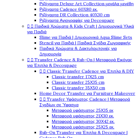
Ριζόχαρτα Deluxe Art Collection μεγάλα μεγέθη
Ριζόχαρτα Cadence 60X80 εκ.
Ριζόχαρτα DR Collection 40X30 cm
Ριζόχαρτα Αγιογραφίες για Decoupage


Παιδικά Χρώματα & Kids Craft | Δημιουργικά Υλικά
για Παιδιά
Slime για Παιδιά | Δημιουργικά Aqua Slime Sets
Stencil για Παιδιά | Παιδικά Σχέδια Ζωγραφικής
Παιδικά Χρώματα & Δακτυλομπογιές για
Δημιουργία


Transfer Cadence & Rub-On | Μεταφορά Εικόνας
για Έπιπλα & Decoupage


Classic Transfer Cadence για Έπιπλα & DIY
Classic transfer 17Χ25 cm
Classic transfer 25Χ35 cm
Classic transfer 35Χ50 cm
Home Decor Transfer για Furniture Makeover


Transfer Υφάσματος Cadence | Μεταφορά
Σχεδίων σε Ύφασμα
Μεταφορά υφάσματος 25Χ35 εκ
Μεταφορά υφάσματος 21Χ30 εκ.
Μεταφορά υφάσματος 30Χ42 εκ.
Μεταφορά υφάσματος 25Χ25 εκ.
Rub-On Transfer για Έπιπλα & Decoupage |