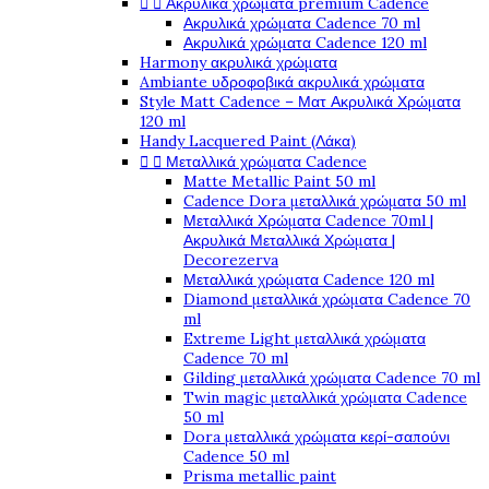


Ακρυλικά χρώματα premium Cadence
Ακρυλικά χρώματα Cadence 70 ml
Ακρυλικά χρώματα Cadence 120 ml
Harmony ακρυλικά χρώματα
Ambiante υδροφοβικά ακρυλικά χρώματα
Style Matt Cadence – Ματ Ακρυλικά Χρώματα
120 ml
Handy Lacquered Paint (Λάκα)


Μεταλλικά χρώματα Cadence
Matte Metallic Paint 50 ml
Cadence Dora μεταλλικά χρώματα 50 ml
Μεταλλικά Χρώματα Cadence 70ml |
Ακρυλικά Μεταλλικά Χρώματα |
Decorezerva
Μεταλλικά χρώματα Cadence 120 ml
Diamond μεταλλικά χρώματα Cadence 70
ml
Extreme Light μεταλλικά χρώματα
Cadence 70 ml
Gilding μεταλλικά χρώματα Cadence 70 ml
Twin magic μεταλλικά χρώματα Cadence
50 ml
Dora μεταλλικά χρώματα κερί-σαπούνι
Cadence 50 ml
Prisma metallic paint