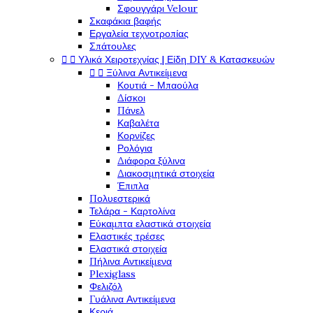
Σφουγγάρι Velour
Σκαφάκια βαφής
Εργαλεία τεχνοτροπίας
Σπάτουλες


Υλικά Χειροτεχνίας | Είδη DIY & Κατασκευών


Ξύλινα Αντικείμενα
Κουτιά - Μπαούλα
Δίσκοι
Πάνελ
Καβαλέτα
Κορνίζες
Ρολόγια
Διάφορα ξύλινα
Διακοσμητικά στοιχεία
Έπιπλα
Πολυεστερικά
Τελάρα - Καρτολίνα
Εύκαμπτα ελαστικά στοιχεία
Ελαστικές τρέσες
Ελαστικά στοιχεία
Πήλινα Αντικείμενα
Plexiglass
Φελιζόλ
Γυάλινα Αντικείμενα
Κεριά