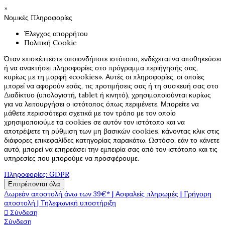
×
Νομικές Πληροφορίες
Έλεγχος απορρήτου
Πολιτική Cookie
Όταν επισκέπτεστε οποιονδήποτε ιστότοπο, ενδέχεται να αποθηκεύσει
ή να ανακτήσει πληροφορίες στο πρόγραμμα περιήγησής σας,
κυρίως με τη μορφή «cookies». Αυτές οι πληροφορίες, οι οποίες
μπορεί να αφορούν εσάς, τις προτιμήσεις σας ή τη συσκευή σας στο
Διαδίκτυο (υπολογιστή, tablet ή κινητό), χρησιμοποιούνται κυρίως
για να λειτουργήσει ο ιστότοπος όπως περιμένετε. Μπορείτε να
μάθετε περισσότερα σχετικά με τον τρόπο με τον οποίο
χρησιμοποιούμε τα cookies σε αυτόν τον ιστότοπο και να
αποτρέψετε τη ρύθμιση των μη βασικών cookies, κάνοντας κλικ στις
διάφορες επικεφαλίδες κατηγορίας παρακάτω. Ωστόσο, εάν το κάνετε
αυτό, μπορεί να επηρεάσει την εμπειρία σας από τον ιστότοπο και τις
υπηρεσίες που μπορούμε να προσφέρουμε.
Πληροφορίες: GDPR
Επιτρέπονται όλα
Δωρεάν αποστολή άνω των 39€* | Ασφαλείς πληρωμές | Γρήγορη
αποστολή | Τηλεφωνική υποστήριξη

Σύνδεση
Σύνδεση