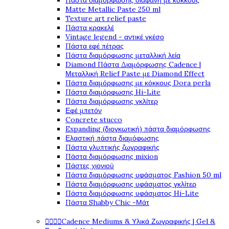
Πάστα διαμόρφωσης διάφανη με κόκκους
Matte Metallic Paste 250 ml
Texture art relief paste
Πάστα κρακελέ
Vintage legend - αντικέ γκέσο
Πάστα εφέ πέτρας
Πάστα διαμόρφωσης μεταλλική λεία
Diamond Πάστα Διαμόρφωσης Cadence |
Μεταλλική Relief Paste με Diamond Effect
Πάστα διαμόρφωσης με κόκκους Dora perla
Πάστα διαμόρφωσης Hi-Lite
Πάστα διαμόρφωσης γκλίτερ
Εφέ μπετόν
Concrete stucco
Expanding (διογκωτική) πάστα διαμόρφωσης
Ελαστική πάστα διαμόφωσης
Πάστα γλυπτικής ζωγραφικής
Πάστα διαμόρφωσης mixion
Πάστες χιονιού
Πάστα διαμόρφωσης υφάσματος Fashion 50 ml
Πάστα διαμόρφωσης υφάσματος γκλίτερ
Πάστα διαμόρφωσης υφάσματος Hi-Lite
Πάστα Shabby Chic -Μάτ




Cadence Mediums & Υλικά Ζωγραφικής | Gel &