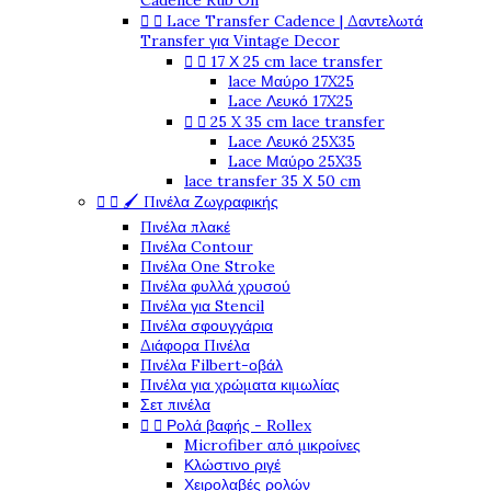
Cadence Rub On


Lace Transfer Cadence | Δαντελωτά
Transfer για Vintage Decor


17 Χ 25 cm lace transfer
lace Μαύρο 17X25
Lace Λευκό 17X25


25 X 35 cm lace transfer
Lace Λευκό 25X35
Lace Μαύρο 25X35
lace transfer 35 Χ 50 cm


🖌️ Πινέλα Ζωγραφικής
Πινέλα πλακέ
Πινέλα Contour
Πινέλα One Stroke
Πινέλα φυλλά χρυσού
Πινέλα για Stencil
Πινέλα σφουγγάρια
Διάφορα Πινέλα
Πινέλα Filbert-οβάλ
Πινέλα για χρώματα κιμωλίας
Σετ πινέλα


Ρολά βαφής - Rollex
Microfiber από μικροίνες
Κλώστινο ριγέ
Χειρολαβές ρολών