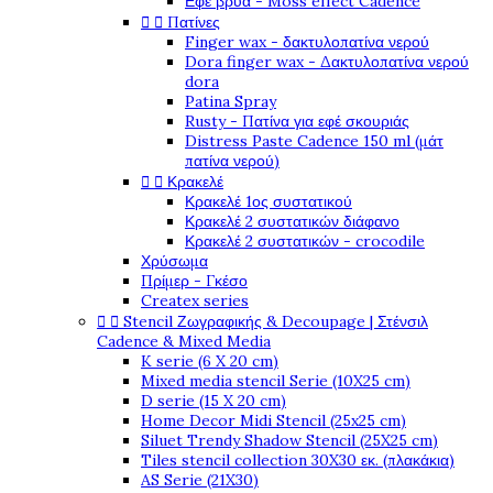
Εφέ βρύα - Moss effect Cadence


Πατίνες
Finger wax - δακτυλοπατίνα νερού
Dora finger wax - Δακτυλοπατίνα νερού
dora
Patina Spray
Rusty - Πατίνα για εφέ σκουριάς
Distress Paste Cadence 150 ml (μάτ
πατίνα νερού)


Κρακελέ
Κρακελέ 1ος συστατικού
Κρακελέ 2 συστατικών διάφανο
Κρακελέ 2 συστατικών - crocodile
Χρύσωμα
Πρίμερ - Γκέσο
Createx series


Stencil Ζωγραφικής & Decoupage | Στένσιλ
Cadence & Mixed Media
K serie (6 X 20 cm)
Mixed media stencil Serie (10X25 cm)
D serie (15 X 20 cm)
Home Decor Midi Stencil (25x25 cm)
Siluet Trendy Shadow Stencil (25X25 cm)
Tiles stencil collection 30X30 εκ. (πλακάκια)
AS Serie (21X30)