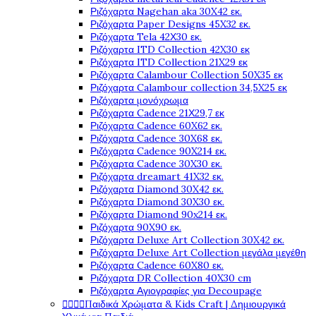
Ριζόχαρτα Nagehan aka 30X42 εκ.
Ριζόχαρτα Paper Designs 45X32 εκ.
Ριζόχαρτα Tela 42Χ30 εκ.
Ριζόχαρτα ITD Collection 42X30 εκ
Ριζόχαρτα ITD Collection 21X29 εκ
Ριζόχαρτα Calambour Collection 50X35 εκ
Ριζόχαρτα Calambour collection 34,5X25 εκ
Ριζόχαρτα μονόχρωμα
Ριζόχαρτα Cadence 21Χ29,7 εκ
Ριζόχαρτα Cadence 60X62 εκ.
Ριζόχαρτα Cadence 30X68 εκ.
Ριζόχαρτα Cadence 90X214 εκ.
Ριζόχαρτα Cadence 30X30 εκ.
Ριζόχαρτα dreamart 41X32 εκ.
Ριζόχαρτα Diamond 30X42 εκ.
Ριζόχαρτα Diamond 30X30 εκ.
Ριζόχαρτα Diamond 90x214 εκ.
Ριζόχαρτα 90X90 εκ.
Ριζόχαρτα Deluxe Art Collection 30X42 εκ.
Ριζόχαρτα Deluxe Art Collection μεγάλα μεγέθη
Ριζόχαρτα Cadence 60X80 εκ.
Ριζόχαρτα DR Collection 40X30 cm
Ριζόχαρτα Αγιογραφίες για Decoupage




Παιδικά Χρώματα & Kids Craft | Δημιουργικά