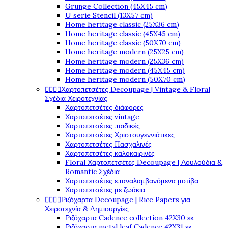
Grunge Collection (45X45 cm)
U serie Stencil (13X57 cm)
Home heritage classic (25X36 cm)
Home heritage classic (45X45 cm)
Home heritage classic (50X70 cm)
Home heritage modern (25X25 cm)
Home heritage modern (25X36 cm)
Home heritage modern (45X45 cm)
Home heritage modern (50X70 cm)




Χαρτοπετσέτες Decoupage | Vintage & Floral
Σχέδια Χειροτεχνίας
Χαρτοπετσέτες διάφορες
Χαρτοπετσέτες vintage
Χαρτοπετσέτες παιδικές
Χαρτοπετσέτες Χριστουγεννιάτικες
Χαρτοπετσέτες Πασχαλινές
Χαρτοπετσέτες καλοκαιρινές
Floral Χαρτοπετσέτες Decoupage | Λουλούδια &
Romantic Σχέδια
Χαρτοπετσέτες επαναλαμβανόμενα μοτίβα
Χαρτοπετσέτες με ζωάκια




Ριζόχαρτα Decoupage | Rice Papers για
Χειροτεχνία & Δημιουργίες
Ριζόχαρτα Cadence collection 42X30 εκ
Ριζόχαρτα metal leaf Cadence 42X31 εκ