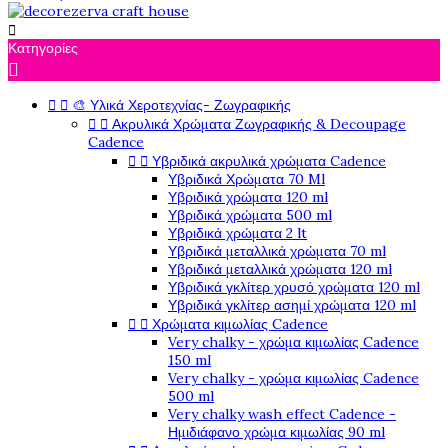

Κατηγορίες



🎨 Υλικά Χεροτεχνίας- Ζωγραφικής


Ακρυλικά Χρώματα Ζωγραφικής & Decoupage
Cadence


Υβριδικά ακρυλικά χρώματα Cadence
Υβριδικά Χρώματα 70 Ml
Υβριδικά χρώματα 120 ml
Υβριδικά χρώματα 500 ml
Υβριδικά χρώματα 2 lt
Υβριδικά μεταλλικά χρώματα 70 ml
Υβριδικά μεταλλικά χρώματα 120 ml
Υβριδικά γκλίτερ χρυσό χρώματα 120 ml
Υβριδικά γκλίτερ ασημί χρώματα 120 ml


Χρώματα κιμωλίας Cadence
Very chalky - χρώμα κιμωλίας Cadence
150 ml
Very chalky - χρώμα κιμωλίας Cadence
500 ml
Very chalky wash effect Cadence -
Ημιδιάφανο χρώμα κιμωλίας 90 ml