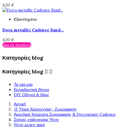
4,20 €
Εξαντλημένο
Dora metallic Cadence Sand...
4,20 €
όλα τα προϊόντα
Κατηγορίες blog
Κατηγορίες blog


Τα νέα μας
Εκπαιδευτικά βίντεο
DIY Οδηγοί & Ιδέες
Αρχική
🎨 Υλικά Χεροτεχνίας- Ζωγραφικής
Ακρυλικά Χρώματα Ζωγραφικής & Decoupage Cadence
Σκόνες embossing Wow
Wow azure mist