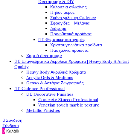
Decoupage & DIY
Καλούπια σιλικόνης
Πηλός αέρος
Σκόνη γκλίττερ Cadence
Σφραγίδες - Μελάνια
Διάφορα
Προωθητικά προϊόντα


Θεματικές κατηγορίες
Χριστουγεννιάτικα προϊόντα
Πασχαλινά προϊόντα
Χαρτιά decoupage


Επαγγελματικά Ακρυλικά Χρώματα | Heavy Body & Artist
Quality
Heavy Body Ακρυλικά Χρώματα
Acrylic Gels & Mediums
Gesso & Αστάρια Ζωγραφικής


Cadence Professional


Decorative Finishes
Concrete Stucco Professional
Venetian touch marble texture
Metallic Finishes

Σύνδεση
Σύνδεση
0
Καλάθι