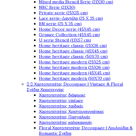
Mixed media Stencil Serie (21X30 cm)
NBC Serie (21X30)
Private serie (25X35 cm)
Lace serie-Δαντέλα (25 X 35 cm)
BN serie (25 X 35 cm)
Home Decor serie (45X45 cm)
Grunge Collection (45X45 cm)
U serie Stencil (13X57 cm)
Home heritage classic (25X36 cm)
Home heritage classic (45X45 cm)
Home heritage classic (50X70 cm)
Home heritage modern (25X25 cm)
Home heritage modern (25X36 cm)
Home heritage modern (45X45 cm)
Home heritage modern (50X70 cm)


Χαρτοπετσέτες Decoupage | Vintage & Floral
Σχέδια Χειροτεχνίας
Χαρτοπετσέτες διάφορες
Χαρτοπετσέτες vintage
Χαρτοπετσέτες παιδικές
Χαρτοπετσέτες Χριστουγεννιάτικες
Χαρτοπετσέτες Πασχαλινές
Χαρτοπετσέτες καλοκαιρινές
Floral Χαρτοπετσέτες Decoupage | Λουλούδια &
Romantic Σχέδια