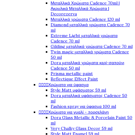
Μεταλλικά Χρώματα Cadence 70ml |
Ακρυλικά Μεταλλικά Χρώματα |
Decorezerva
Μεταλλικά χρώματα Cadence 120 ml
Diamond μεταλλικά χρώματα Cadence 70
ml
Extreme Light μεταλλικά χρώματα
Cadence 70 ml
Gilding μεταλλικά χρώματα Cadence 70 ml
Twin magic μεταλλικά χρώματα Cadence
50 ml
Dora μεταλλικά χρώματα κερί-σαπούνι
Cadence 50 ml
Prisma metallic paint
Reflectique Effect Paint




Χρώματα για ύφασμα
Style Matt υφάσματος 59 ml
Dora μεταλλικά υφάσματος Cadence 50
ml
Fashion spray για ύφασμα 100 ml




Χρώματα για γυαλί - πορσελάνη
Dora Glass Metallic & Porcelain Paint 50
ml
Very Chalky Glass Decor 59 ml
Style Matt Enamel 59 ml