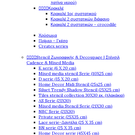
πατίνα νερού)




Κρακελέ
Κρακελέ 1ος συστατικού
Κρακελέ 2 συστατικών διάφανο
Κρακελέ 2 συστατικών - crocodile
Χρύσωμα
Πρίμερ - Γκέσο
Createx series




Stencil Ζωγραφικής & Decoupage | Στένσιλ
Cadence & Mixed Media
K serie (6 X 20 cm)
Mixed media stencil Serie (10X25 cm)
D serie (15 X 20 cm)
Home Decor Midi Stencil (25x25 cm)
Siluet Trendy Shadow Stencil (25X25 cm)
Tiles stencil collection 30X30 εκ. (πλακάκια)
AS Serie (21X30)
Mixed media Stencil Serie (21X30 cm)
NBC Serie (21X30)
Private serie (25X35 cm)
Lace serie-Δαντέλα (25 X 35 cm)
BN serie (25 X 35 cm)
Home Decor serie (45X45 cm)