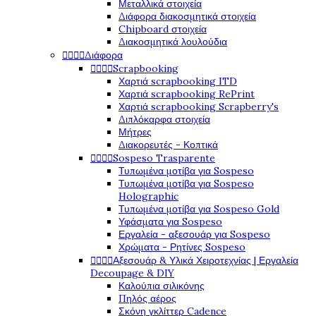
Μεταλλικά στοιχεία
Διάφορα διακοσμητικά στοιχεία
Chipboard στοιχεία
Διακοσμητικά λουλούδια




Διάφορα




Scrapbooking
Χαρτιά scrapbooking ITD
Χαρτιά scrapbooking RePrint
Χαρτιά scrapbooking Scrapberry's
Διπλόκαρφα στοιχεία
Μήτρες
Διακορευτές - Κοπτικά




Sospeso Trasparente
Τυπωμένα μοτίβα για Sospeso
Τυπωμένα μοτίβα για Sospeso
Holographic
Τυπωμένα μοτίβα για Sospeso Gold
Υφάσματα για Sospeso
Εργαλεία - αξεσουάρ για Sospeso
Χρώματα - Ρητίνες Sospeso




Αξεσουάρ & Υλικά Χειροτεχνίας | Εργαλεία
Decoupage & DIY
Καλούπια σιλικόνης
Πηλός αέρος
Σκόνη γκλίττερ Cadence