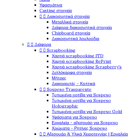
Υφασμάτινα
Casting στοιχεία


Διακοσμητικά στοιχεία
Μεταλλικά στοιχεία
Διάφορα διακοσμητικά στοιχεία
Chipboard στοιχεία
Διακοσμητικά λουλούδια


Διάφορα


Scrapbooking
Χαρτιά scrapbooking ITD
Χαρτιά scrapbooking RePrint
Χαρτιά scrapbooking Scrapberry's
Διπλόκαρφα στοιχεία
Μήτρες
Διακορευτές - Κοπτικά


Sospeso Trasparente
Τυπωμένα μοτίβα για Sospeso
Τυπωμένα μοτίβα για Sospeso
Holographic
Τυπωμένα μοτίβα για Sospeso Gold
Υφάσματα για Sospeso
Εργαλεία - αξεσουάρ για Sospeso
Χρώματα - Ρητίνες Sospeso


Αξεσουάρ & Υλικά Χειροτεχνίας | Εργαλεία