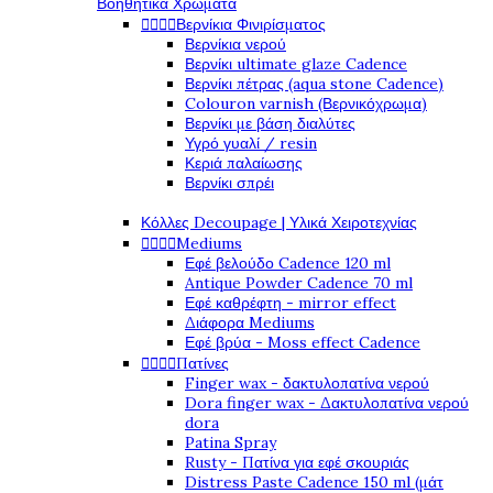
Βοηθητικά Χρώματα




Βερνίκια Φινιρίσματος
Βερνίκια νερού
Βερνίκι ultimate glaze Cadence
Βερνίκι πέτρας (aqua stone Cadence)
Colouron varnish (Βερνικόχρωμα)
Βερνίκι με βάση διαλύτες
Υγρό γυαλί / resin
Κεριά παλαίωσης
Βερνίκι σπρέι
Κόλλες Decoupage | Υλικά Χειροτεχνίας




Mediums
Εφέ βελούδο Cadence 120 ml
Antique Powder Cadence 70 ml
Εφέ καθρέφτη - mirror effect
Διάφορα Mediums
Εφέ βρύα - Moss effect Cadence




Πατίνες
Finger wax - δακτυλοπατίνα νερού
Dora finger wax - Δακτυλοπατίνα νερού
dora
Patina Spray
Rusty - Πατίνα για εφέ σκουριάς
Distress Paste Cadence 150 ml (μάτ