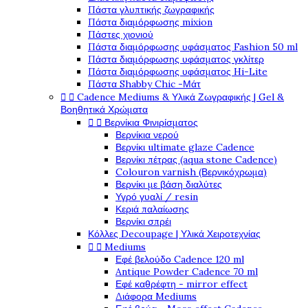
Πάστα γλυπτικής ζωγραφικής
Πάστα διαμόρφωσης mixion
Πάστες χιονιού
Πάστα διαμόρφωσης υφάσματος Fashion 50 ml
Πάστα διαμόρφωσης υφάσματος γκλίτερ
Πάστα διαμόρφωσης υφάσματος Hi-Lite
Πάστα Shabby Chic -Μάτ


Cadence Mediums & Υλικά Ζωγραφικής | Gel &
Βοηθητικά Χρώματα


Βερνίκια Φινιρίσματος
Βερνίκια νερού
Βερνίκι ultimate glaze Cadence
Βερνίκι πέτρας (aqua stone Cadence)
Colouron varnish (Βερνικόχρωμα)
Βερνίκι με βάση διαλύτες
Υγρό γυαλί / resin
Κεριά παλαίωσης
Βερνίκι σπρέι
Κόλλες Decoupage | Υλικά Χειροτεχνίας


Mediums
Εφέ βελούδο Cadence 120 ml
Antique Powder Cadence 70 ml
Εφέ καθρέφτη - mirror effect
Διάφορα Mediums