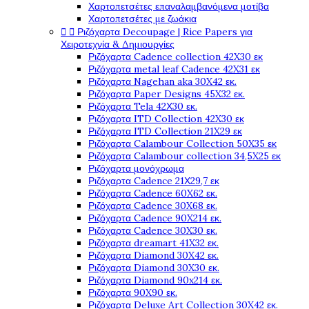
Χαρτοπετσέτες επαναλαμβανόμενα μοτίβα
Χαρτοπετσέτες με ζωάκια


Ριζόχαρτα Decoupage | Rice Papers για
Χειροτεχνία & Δημιουργίες
Ριζόχαρτα Cadence collection 42X30 εκ
Ριζόχαρτα metal leaf Cadence 42X31 εκ
Ριζόχαρτα Nagehan aka 30X42 εκ.
Ριζόχαρτα Paper Designs 45X32 εκ.
Ριζόχαρτα Tela 42Χ30 εκ.
Ριζόχαρτα ITD Collection 42X30 εκ
Ριζόχαρτα ITD Collection 21X29 εκ
Ριζόχαρτα Calambour Collection 50X35 εκ
Ριζόχαρτα Calambour collection 34,5X25 εκ
Ριζόχαρτα μονόχρωμα
Ριζόχαρτα Cadence 21Χ29,7 εκ
Ριζόχαρτα Cadence 60X62 εκ.
Ριζόχαρτα Cadence 30X68 εκ.
Ριζόχαρτα Cadence 90X214 εκ.
Ριζόχαρτα Cadence 30X30 εκ.
Ριζόχαρτα dreamart 41X32 εκ.
Ριζόχαρτα Diamond 30X42 εκ.
Ριζόχαρτα Diamond 30X30 εκ.
Ριζόχαρτα Diamond 90x214 εκ.
Ριζόχαρτα 90X90 εκ.
Ριζόχαρτα Deluxe Art Collection 30X42 εκ.