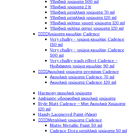
Υβριδικά χρώματα 500 ml
Υβριδικά χρώματα 2 lt
Υβριδικά μεταλλικά χρώματα 70 ml
Υβριδικά μεταλλικά χρώματα 120 ml
Υβριδικά γκλίτερ χρυσό χρώματα 120 ml
Υβριδικά γκλίτερ ασημί χρώματα 120 ml




Χρώματα κιμωλίας Cadence
Very chalky - χρώμα κιμωλίας Cadence
150 ml
Very chalky - χρώμα κιμωλίας Cadence
500 ml
Very chalky wash effect Cadence -
Ημιδιάφανο χρώμα κιμωλίας 90 ml




Ακρυλικά χρώματα premium Cadence
Ακρυλικά χρώματα Cadence 70 ml
Ακρυλικά χρώματα Cadence 120 ml
Harmony ακρυλικά χρώματα
Ambiante υδροφοβικά ακρυλικά χρώματα
Style Matt Cadence – Ματ Ακρυλικά Χρώματα
120 ml
Handy Lacquered Paint (Λάκα)




Μεταλλικά χρώματα Cadence
Matte Metallic Paint 50 ml
Cadence Dora μεταλλικά χρώματα 50 ml