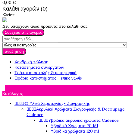
0,00 €
Καλάθι αγορών (0)
Κλείσε
Δεν υπάρχουν άλλα προϊόντα στο καλάθι σας
Συνέχεια στις αγορές
αναζήτηση
Χονδρική πώληση
Καταστήματα συνεργατών
Τρόποι αποστολής & μεταφορικά
Ωράριο καταστήματος - επικοινωνία

Κατάλογος




🎨 Υλικά Χεροτεχνίας- Ζωγραφικής




Ακρυλικά Χρώματα Ζωγραφικής & Decoupage
Cadence




Υβριδικά ακρυλικά χρώματα Cadence
Υβριδικά Χρώματα 70 Ml
Υβριδικά χρώματα 120 ml