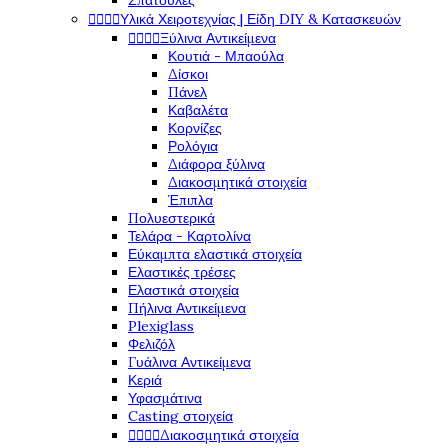
Σπάτουλες




Υλικά Χειροτεχνίας | Είδη DIY & Κατασκευών




Ξύλινα Αντικείμενα
Κουτιά - Μπαούλα
Δίσκοι
Πάνελ
Καβαλέτα
Κορνίζες
Ρολόγια
Διάφορα ξύλινα
Διακοσμητικά στοιχεία
Έπιπλα
Πολυεστερικά
Τελάρα - Καρτολίνα
Εύκαμπτα ελαστικά στοιχεία
Ελαστικές τρέσες
Ελαστικά στοιχεία
Πήλινα Αντικείμενα
Plexiglass
Φελιζόλ
Γυάλινα Αντικείμενα
Κεριά
Υφασμάτινα
Casting στοιχεία




Διακοσμητικά στοιχεία