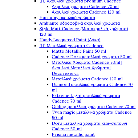


Ακρυλικά χρώματα premium Cadence
Ακρυλικά χρώματα Cadence 70 ml
Ακρυλικά χρώματα Cadence 120 ml
Harmony ακρυλικά χρώματα
Ambiante υδροφοβικά ακρυλικά χρώματα
Style Matt Cadence (Ματ ακρυλικά χρώματα)
120 ml
Handy Lacquered Paint (Λάκα)


Μεταλλικά χρώματα Cadence
Matte Metallic Paint 50 ml
Cadence Dora μεταλλικά χρώματα 50 ml
Μεταλλικά Χρώματα Cadence 70ml |
Ακρυλικά Μεταλλικά Χρώματα |
Decorezerva
Μεταλλικά χρώματα Cadence 120 ml
Diamond μεταλλικά χρώματα Cadence 70
ml
Extreme Light μεταλλικά χρώματα
Cadence 70 ml
Gilding μεταλλικά χρώματα Cadence 70 ml
Twin magic μεταλλικά χρώματα Cadence
50 ml
Dora μεταλλικά χρώματα κερί-σαπούνι
Cadence 50 ml
Prisma metallic paint