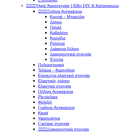
Σπάτουλες




Υλικά Χειροτεχνίας | Είδη DIY & Κατασκευών




Ξύλινα Αντικείμενα
Κουτιά - Μπαούλα
Δίσκοι
Πάνελ
Καβαλέτα
Κορνίζες
Ρολόγια
Διάφορα ξύλινα
Διακοσμητικά στοιχεία
Έπιπλα
Πολυεστερικά
Τελάρα - Καρτολίνα
Εύκαμπτα ελαστικά στοιχεία
Ελαστικές τρέσες
Ελαστικά στοιχεία
Πήλινα Αντικείμενα
Plexiglass
Φελιζόλ
Γυάλινα Αντικείμενα
Κεριά
Υφασμάτινα
Casting στοιχεία




Διακοσμητικά στοιχεία