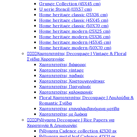
Grunge Collection (45X45 cm)
U serie Stencil (13X57 cm)
Home heritage classic (25X36 cm)
Home heritage classic (45X45 cm)
Home heritage classic (50X70 cm)
Home heritage modern (25X25 cm)
Home heritage modern (25X36 cm)
Home heritage modern (45X45 cm)
Home heritage modern (50X70 cm)




Χαρτοπετσέτες Decoupage | Vintage & Floral
Σχέδια Χειροτεχνίας
Χαρτοπετσέτες διάφορες
Χαρτοπετσέτες vintage
Χαρτοπετσέτες παιδικές
Χαρτοπετσέτες Χριστουγεννιάτικες
Χαρτοπετσέτες Πασχαλινές
Χαρτοπετσέτες καλοκαιρινές
Floral Χαρτοπετσέτες Decoupage | Λουλούδια &
Romantic Σχέδια
Χαρτοπετσέτες επαναλαμβανόμενα μοτίβα
Χαρτοπετσέτες με ζωάκια




Ριζόχαρτα Decoupage | Rice Papers για
Χειροτεχνία & Δημιουργίες
Ριζόχαρτα Cadence collection 42X30 εκ
Ριζόχαρτα metal leaf Cadence 42X31 εκ