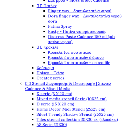
Εφέ βρύα - Moss effect Cadence


Πατίνες
Finger wax - δακτυλοπατίνα νερού
Dora finger wax - Δακτυλοπατίνα νερού
dora
Patina Spray
Rusty - Πατίνα για εφέ σκουριάς
Distress Paste Cadence 150 ml (μάτ
πατίνα νερού)


Κρακελέ
Κρακελέ 1ος συστατικού
Κρακελέ 2 συστατικών διάφανο
Κρακελέ 2 συστατικών - crocodile
Χρύσωμα
Πρίμερ - Γκέσο
Createx series


Stencil Ζωγραφικής & Decoupage | Στένσιλ
Cadence & Mixed Media
K serie (6 X 20 cm)
Mixed media stencil Serie (10X25 cm)
D serie (15 X 20 cm)
Home Decor Midi Stencil (25x25 cm)
Siluet Trendy Shadow Stencil (25X25 cm)
Tiles stencil collection 30X30 εκ. (πλακάκια)
AS Serie (21X30)