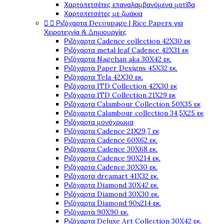
Χαρτοπετσέτες επαναλαμβανόμενα μοτίβα
Χαρτοπετσέτες με ζωάκια


Ριζόχαρτα Decoupage | Rice Papers για
Χειροτεχνία & Δημιουργίες
Ριζόχαρτα Cadence collection 42X30 εκ
Ριζόχαρτα metal leaf Cadence 42X31 εκ
Ριζόχαρτα Nagehan aka 30X42 εκ.
Ριζόχαρτα Paper Designs 45X32 εκ.
Ριζόχαρτα Tela 42Χ30 εκ.
Ριζόχαρτα ITD Collection 42X30 εκ
Ριζόχαρτα ITD Collection 21X29 εκ
Ριζόχαρτα Calambour Collection 50X35 εκ
Ριζόχαρτα Calambour collection 34,5X25 εκ
Ριζόχαρτα μονόχρωμα
Ριζόχαρτα Cadence 21Χ29,7 εκ
Ριζόχαρτα Cadence 60X62 εκ.
Ριζόχαρτα Cadence 30X68 εκ.
Ριζόχαρτα Cadence 90X214 εκ.
Ριζόχαρτα Cadence 30X30 εκ.
Ριζόχαρτα dreamart 41X32 εκ.
Ριζόχαρτα Diamond 30X42 εκ.
Ριζόχαρτα Diamond 30X30 εκ.
Ριζόχαρτα Diamond 90x214 εκ.
Ριζόχαρτα 90X90 εκ.
Ριζόχαρτα Deluxe Art Collection 30X42 εκ.