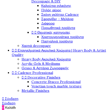
Decoupage & DIY
Καλούπια σιλικόνης
Πηλός αέρος
Σκόνη γκλίττερ Cadence
Σφραγίδες - Μελάνια
Διάφορα
Προωθητικά προϊόντα


Θεματικές κατηγορίες
Χριστουγεννιάτικα προϊόντα
Πασχαλινά προϊόντα
Χαρτιά decoupage


Επαγγελματικά Ακρυλικά Χρώματα | Heavy Body & Artist
Quality
Heavy Body Ακρυλικά Χρώματα
Acrylic Gels & Mediums
Gesso & Αστάρια Ζωγραφικής


Cadence Professional


Decorative Finishes
Concrete Stucco Professional
Venetian touch marble texture
Metallic Finishes

Σύνδεση
Σύνδεση
0
Καλάθι