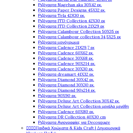
Ριζόχαρτα Nagehan aka 30X42 εκ.
Ριζόχαρτα Paper Designs 45X32 εκ.
Ριζόχαρτα Tela 42Χ30 εκ.
Ριζόχαρτα ITD Collection 42X30 εκ
Ριζόχαρτα ITD Collection 21X29 εκ
Ριζόχαρτα Calambour Collection 50X35 εκ
Ριζόχαρτα Calambour collection 34,5X25 εκ
Ριζόχαρτα μονόχρωμα
Ριζόχαρτα Cadence 21Χ29,7 εκ
Ριζόχαρτα Cadence 60X62 εκ.
Ριζόχαρτα Cadence 30X68 εκ.
Ριζόχαρτα Cadence 90X214 εκ.
Ριζόχαρτα Cadence 30X30 εκ.
Ριζόχαρτα dreamart 41X32 εκ.
Ριζόχαρτα Diamond 30X42 εκ.
Ριζόχαρτα Diamond 30X30 εκ.
Ριζόχαρτα Diamond 90x214 εκ.
Ριζόχαρτα 90X90 εκ.
Ριζόχαρτα Deluxe Art Collection 30X42 εκ.
Ριζόχαρτα Deluxe Art Collection μεγάλα μεγέθη
Ριζόχαρτα Cadence 60X80 εκ.
Ριζόχαρτα DR Collection 40X30 cm
Ριζόχαρτα Αγιογραφίες για Decoupage




Παιδικά Χρώματα & Kids Craft | Δημιουργικά