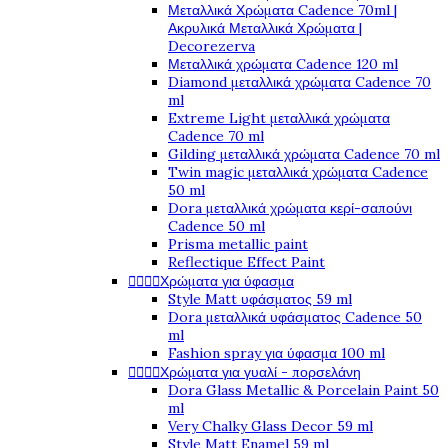
Μεταλλικά Χρώματα Cadence 70ml |
Ακρυλικά Μεταλλικά Χρώματα |
Decorezerva
Μεταλλικά χρώματα Cadence 120 ml
Diamond μεταλλικά χρώματα Cadence 70
ml
Extreme Light μεταλλικά χρώματα
Cadence 70 ml
Gilding μεταλλικά χρώματα Cadence 70 ml
Twin magic μεταλλικά χρώματα Cadence
50 ml
Dora μεταλλικά χρώματα κερί-σαπούνι
Cadence 50 ml
Prisma metallic paint
Reflectique Effect Paint




Χρώματα για ύφασμα
Style Matt υφάσματος 59 ml
Dora μεταλλικά υφάσματος Cadence 50
ml
Fashion spray για ύφασμα 100 ml




Χρώματα για γυαλί - πορσελάνη
Dora Glass Metallic & Porcelain Paint 50
ml
Very Chalky Glass Decor 59 ml
Style Matt Enamel 59 ml