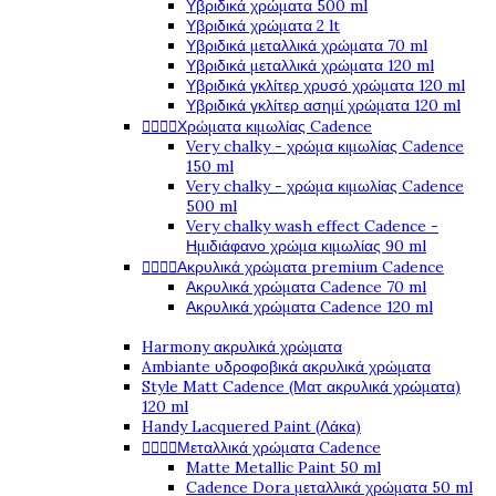
Υβριδικά χρώματα 500 ml
Υβριδικά χρώματα 2 lt
Υβριδικά μεταλλικά χρώματα 70 ml
Υβριδικά μεταλλικά χρώματα 120 ml
Υβριδικά γκλίτερ χρυσό χρώματα 120 ml
Υβριδικά γκλίτερ ασημί χρώματα 120 ml




Χρώματα κιμωλίας Cadence
Very chalky - χρώμα κιμωλίας Cadence
150 ml
Very chalky - χρώμα κιμωλίας Cadence
500 ml
Very chalky wash effect Cadence -
Ημιδιάφανο χρώμα κιμωλίας 90 ml




Ακρυλικά χρώματα premium Cadence
Ακρυλικά χρώματα Cadence 70 ml
Ακρυλικά χρώματα Cadence 120 ml
Harmony ακρυλικά χρώματα
Ambiante υδροφοβικά ακρυλικά χρώματα
Style Matt Cadence (Ματ ακρυλικά χρώματα)
120 ml
Handy Lacquered Paint (Λάκα)




Μεταλλικά χρώματα Cadence
Matte Metallic Paint 50 ml
Cadence Dora μεταλλικά χρώματα 50 ml