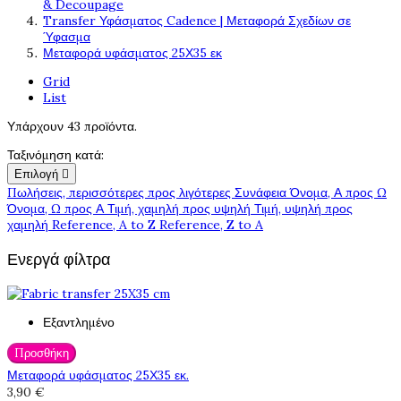
& Decoupage
Transfer Υφάσματος Cadence | Μεταφορά Σχεδίων σε
Ύφασμα
Μεταφορά υφάσματος 25Χ35 εκ
Grid
List
Υπάρχουν 43 προϊόντα.
Ταξινόμηση κατά:
Επιλογή

Πωλήσεις, περισσότερες προς λιγότερες
Συνάφεια
Όνομα, Α προς Ω
Όνομα, Ω προς Α
Τιμή, χαμηλή προς υψηλή
Τιμή, υψηλή προς
χαμηλή
Reference, A to Z
Reference, Z to A
Ενεργά φίλτρα
Εξαντλημένο
Προσθήκη
Μεταφορά υφάσματος 25Χ35 εκ.
3,90 €