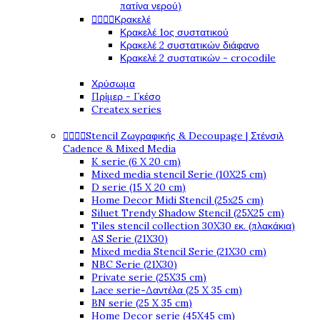
πατίνα νερού)




Κρακελέ
Κρακελέ 1ος συστατικού
Κρακελέ 2 συστατικών διάφανο
Κρακελέ 2 συστατικών - crocodile
Χρύσωμα
Πρίμερ - Γκέσο
Createx series




Stencil Ζωγραφικής & Decoupage | Στένσιλ
Cadence & Mixed Media
K serie (6 X 20 cm)
Mixed media stencil Serie (10X25 cm)
D serie (15 X 20 cm)
Home Decor Midi Stencil (25x25 cm)
Siluet Trendy Shadow Stencil (25X25 cm)
Tiles stencil collection 30X30 εκ. (πλακάκια)
AS Serie (21X30)
Mixed media Stencil Serie (21X30 cm)
NBC Serie (21X30)
Private serie (25X35 cm)
Lace serie-Δαντέλα (25 X 35 cm)
BN serie (25 X 35 cm)
Home Decor serie (45X45 cm)