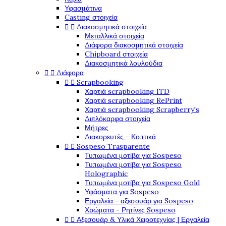
Υφασμάτινα
Casting στοιχεία


Διακοσμητικά στοιχεία
Μεταλλικά στοιχεία
Διάφορα διακοσμητικά στοιχεία
Chipboard στοιχεία
Διακοσμητικά λουλούδια


Διάφορα


Scrapbooking
Χαρτιά scrapbooking ITD
Χαρτιά scrapbooking RePrint
Χαρτιά scrapbooking Scrapberry's
Διπλόκαρφα στοιχεία
Μήτρες
Διακορευτές - Κοπτικά


Sospeso Trasparente
Τυπωμένα μοτίβα για Sospeso
Τυπωμένα μοτίβα για Sospeso
Holographic
Τυπωμένα μοτίβα για Sospeso Gold
Υφάσματα για Sospeso
Εργαλεία - αξεσουάρ για Sospeso
Χρώματα - Ρητίνες Sospeso


Αξεσουάρ & Υλικά Χειροτεχνίας | Εργαλεία