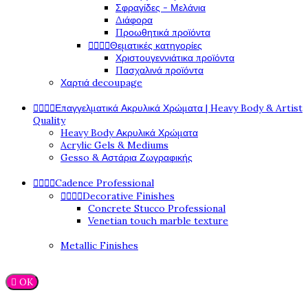
Σφραγίδες - Μελάνια
Διάφορα
Προωθητικά προϊόντα




Θεματικές κατηγορίες
Χριστουγεννιάτικα προϊόντα
Πασχαλινά προϊόντα
Χαρτιά decoupage




Επαγγελματικά Ακρυλικά Χρώματα | Heavy Body & Artist
Quality
Heavy Body Ακρυλικά Χρώματα
Acrylic Gels & Mediums
Gesso & Αστάρια Ζωγραφικής




Cadence Professional




Decorative Finishes
Concrete Stucco Professional
Venetian touch marble texture
Metallic Finishes

OK