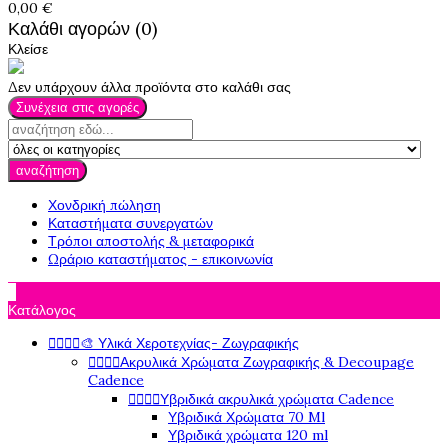
0,00 €
Καλάθι αγορών (0)
Κλείσε
Δεν υπάρχουν άλλα προϊόντα στο καλάθι σας
Συνέχεια στις αγορές
αναζήτηση
Χονδρική πώληση
Καταστήματα συνεργατών
Τρόποι αποστολής & μεταφορικά
Ωράριο καταστήματος - επικοινωνία

Κατάλογος




🎨 Υλικά Χεροτεχνίας- Ζωγραφικής




Ακρυλικά Χρώματα Ζωγραφικής & Decoupage
Cadence




Υβριδικά ακρυλικά χρώματα Cadence
Υβριδικά Χρώματα 70 Ml
Υβριδικά χρώματα 120 ml