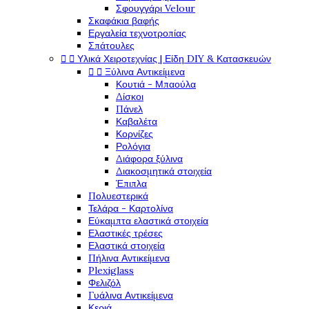
Σφουγγάρι Velour
Σκαφάκια βαφής
Εργαλεία τεχνοτροπίας
Σπάτουλες


Υλικά Χειροτεχνίας | Είδη DIY & Κατασκευών


Ξύλινα Αντικείμενα
Κουτιά - Μπαούλα
Δίσκοι
Πάνελ
Καβαλέτα
Κορνίζες
Ρολόγια
Διάφορα ξύλινα
Διακοσμητικά στοιχεία
Έπιπλα
Πολυεστερικά
Τελάρα - Καρτολίνα
Εύκαμπτα ελαστικά στοιχεία
Ελαστικές τρέσες
Ελαστικά στοιχεία
Πήλινα Αντικείμενα
Plexiglass
Φελιζόλ
Γυάλινα Αντικείμενα
Κεριά