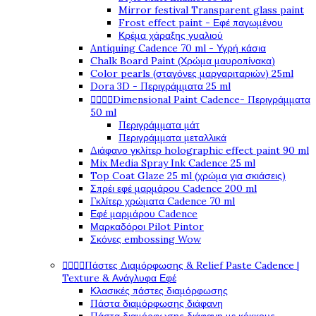
Mirror festival Transparent glass paint
Frost effect paint - Εφέ παγωμένου
Κρέμα χάραξης γυαλιού
Antiquing Cadence 70 ml - Υγρή κάσια
Chalk Board Paint (Χρώμα μαυροπίνακα)
Color pearls (σταγόνες μαργαριταριών) 25ml
Dora 3D - Περιγράμματα 25 ml




Dimensional Paint Cadence- Περιγράμματα
50 ml
Περιγράμματα μάτ
Περιγράμματα μεταλλικά
Διάφανο γκλίτερ holographic effect paint 90 ml
Mix Media Spray Ink Cadence 25 ml
Top Coat Glaze 25 ml (χρώμα για σκιάσεις)
Σπρέι εφέ μαρμάρου Cadence 200 ml
Γκλίτερ χρώματα Cadence 70 ml
Εφέ μαρμάρου Cadence
Μαρκαδόροι Pilot Pintor
Σκόνες embossing Wow




Πάστες Διαμόρφωσης & Relief Paste Cadence |
Texture & Ανάγλυφα Εφέ
Κλασικές πάστες διαμόρφωσης
Πάστα διαμόρφωσης διάφανη