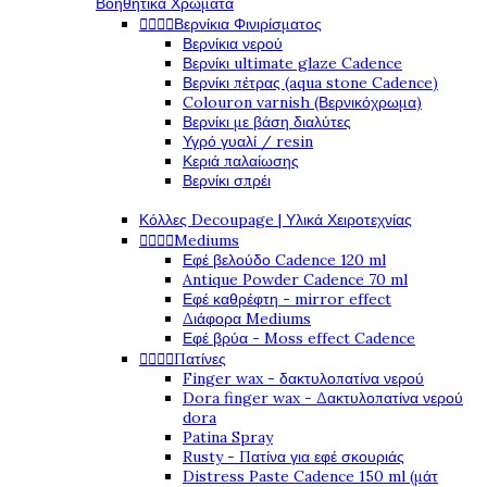
Βοηθητικά Χρώματα




Βερνίκια Φινιρίσματος
Βερνίκια νερού
Βερνίκι ultimate glaze Cadence
Βερνίκι πέτρας (aqua stone Cadence)
Colouron varnish (Βερνικόχρωμα)
Βερνίκι με βάση διαλύτες
Υγρό γυαλί / resin
Κεριά παλαίωσης
Βερνίκι σπρέι
Κόλλες Decoupage | Υλικά Χειροτεχνίας




Mediums
Εφέ βελούδο Cadence 120 ml
Antique Powder Cadence 70 ml
Εφέ καθρέφτη - mirror effect
Διάφορα Mediums
Εφέ βρύα - Moss effect Cadence




Πατίνες
Finger wax - δακτυλοπατίνα νερού
Dora finger wax - Δακτυλοπατίνα νερού
dora
Patina Spray
Rusty - Πατίνα για εφέ σκουριάς
Distress Paste Cadence 150 ml (μάτ