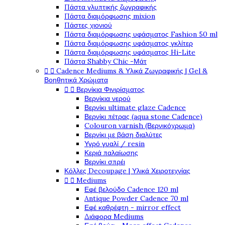
Πάστα γλυπτικής ζωγραφικής
Πάστα διαμόρφωσης mixion
Πάστες χιονιού
Πάστα διαμόρφωσης υφάσματος Fashion 50 ml
Πάστα διαμόρφωσης υφάσματος γκλίτερ
Πάστα διαμόρφωσης υφάσματος Hi-Lite
Πάστα Shabby Chic -Μάτ


Cadence Mediums & Υλικά Ζωγραφικής | Gel &
Βοηθητικά Χρώματα


Βερνίκια Φινιρίσματος
Βερνίκια νερού
Βερνίκι ultimate glaze Cadence
Βερνίκι πέτρας (aqua stone Cadence)
Colouron varnish (Βερνικόχρωμα)
Βερνίκι με βάση διαλύτες
Υγρό γυαλί / resin
Κεριά παλαίωσης
Βερνίκι σπρέι
Κόλλες Decoupage | Υλικά Χειροτεχνίας


Mediums
Εφέ βελούδο Cadence 120 ml
Antique Powder Cadence 70 ml
Εφέ καθρέφτη - mirror effect
Διάφορα Mediums