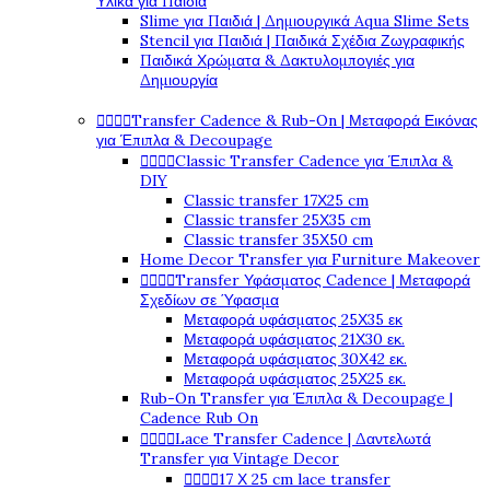
Υλικά για Παιδιά
Slime για Παιδιά | Δημιουργικά Aqua Slime Sets
Stencil για Παιδιά | Παιδικά Σχέδια Ζωγραφικής
Παιδικά Χρώματα & Δακτυλομπογιές για
Δημιουργία




Transfer Cadence & Rub-On | Μεταφορά Εικόνας
για Έπιπλα & Decoupage




Classic Transfer Cadence για Έπιπλα &
DIY
Classic transfer 17Χ25 cm
Classic transfer 25Χ35 cm
Classic transfer 35Χ50 cm
Home Decor Transfer για Furniture Makeover




Transfer Υφάσματος Cadence | Μεταφορά
Σχεδίων σε Ύφασμα
Μεταφορά υφάσματος 25Χ35 εκ
Μεταφορά υφάσματος 21Χ30 εκ.
Μεταφορά υφάσματος 30Χ42 εκ.
Μεταφορά υφάσματος 25Χ25 εκ.
Rub-On Transfer για Έπιπλα & Decoupage |
Cadence Rub On




Lace Transfer Cadence | Δαντελωτά
Transfer για Vintage Decor




17 Χ 25 cm lace transfer