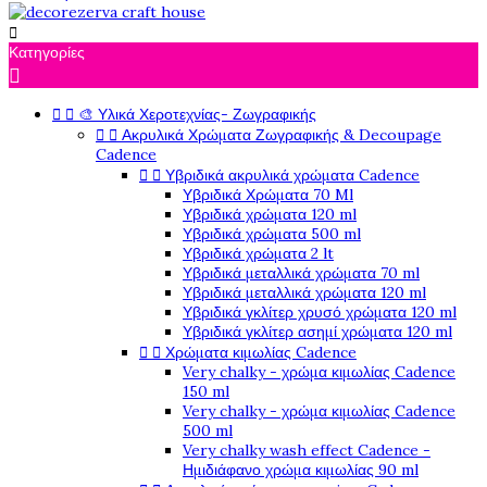

Κατηγορίες



🎨 Υλικά Χεροτεχνίας- Ζωγραφικής


Ακρυλικά Χρώματα Ζωγραφικής & Decoupage
Cadence


Υβριδικά ακρυλικά χρώματα Cadence
Υβριδικά Χρώματα 70 Ml
Υβριδικά χρώματα 120 ml
Υβριδικά χρώματα 500 ml
Υβριδικά χρώματα 2 lt
Υβριδικά μεταλλικά χρώματα 70 ml
Υβριδικά μεταλλικά χρώματα 120 ml
Υβριδικά γκλίτερ χρυσό χρώματα 120 ml
Υβριδικά γκλίτερ ασημί χρώματα 120 ml


Χρώματα κιμωλίας Cadence
Very chalky - χρώμα κιμωλίας Cadence
150 ml
Very chalky - χρώμα κιμωλίας Cadence
500 ml
Very chalky wash effect Cadence -
Ημιδιάφανο χρώμα κιμωλίας 90 ml