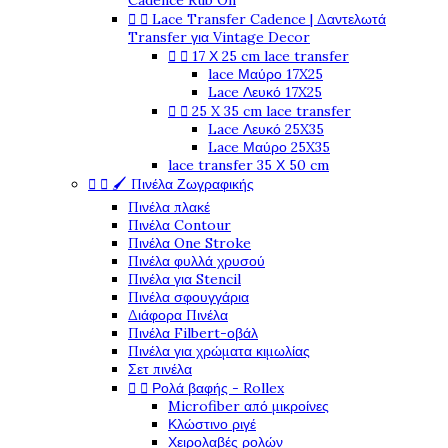
Cadence Rub On


Lace Transfer Cadence | Δαντελωτά
Transfer για Vintage Decor


17 Χ 25 cm lace transfer
lace Μαύρο 17X25
Lace Λευκό 17X25


25 X 35 cm lace transfer
Lace Λευκό 25X35
Lace Μαύρο 25X35
lace transfer 35 Χ 50 cm


🖌️ Πινέλα Ζωγραφικής
Πινέλα πλακέ
Πινέλα Contour
Πινέλα One Stroke
Πινέλα φυλλά χρυσού
Πινέλα για Stencil
Πινέλα σφουγγάρια
Διάφορα Πινέλα
Πινέλα Filbert-οβάλ
Πινέλα για χρώματα κιμωλίας
Σετ πινέλα


Ρολά βαφής - Rollex
Microfiber από μικροίνες
Κλώστινο ριγέ
Χειρολαβές ρολών