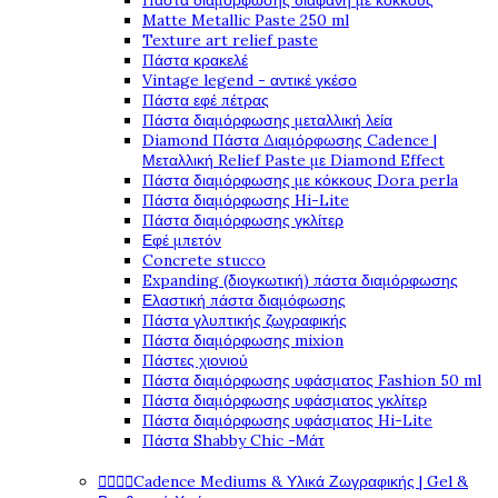
Πάστα διαμόρφωσης διάφανη με κόκκους
Matte Metallic Paste 250 ml
Texture art relief paste
Πάστα κρακελέ
Vintage legend - αντικέ γκέσο
Πάστα εφέ πέτρας
Πάστα διαμόρφωσης μεταλλική λεία
Diamond Πάστα Διαμόρφωσης Cadence |
Μεταλλική Relief Paste με Diamond Effect
Πάστα διαμόρφωσης με κόκκους Dora perla
Πάστα διαμόρφωσης Hi-Lite
Πάστα διαμόρφωσης γκλίτερ
Εφέ μπετόν
Concrete stucco
Expanding (διογκωτική) πάστα διαμόρφωσης
Ελαστική πάστα διαμόφωσης
Πάστα γλυπτικής ζωγραφικής
Πάστα διαμόρφωσης mixion
Πάστες χιονιού
Πάστα διαμόρφωσης υφάσματος Fashion 50 ml
Πάστα διαμόρφωσης υφάσματος γκλίτερ
Πάστα διαμόρφωσης υφάσματος Hi-Lite
Πάστα Shabby Chic -Μάτ




Cadence Mediums & Υλικά Ζωγραφικής | Gel &