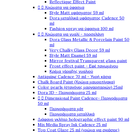
Reflectique Effect Paint


Χρώματα για ύφασμα
Style Matt υφάσματος 59 ml
Dora μεταλλικά υφάσματος Cadence 50
ml
Fashion spray για ύφασμα 100 ml


Χρώματα για γυαλί - πορσελάνη
Dora Glass Metallic & Porcelain Paint 50
ml
Very Chalky Glass Decor 59 ml
Style Matt Enamel 59 ml
Mirror festival Transparent glass paint
Frost effect paint - Εφέ παγωμένου
Κρέμα χάραξης γυαλιού
Antiquing Cadence 70 ml - Υγρή κάσια
Chalk Board Paint (Χρώμα μαυροπίνακα)
Color pearls (σταγόνες μαργαριταριών) 25ml
Dora 3D - Περιγράμματα 25 ml


Dimensional Paint Cadence- Περιγράμματα
50 ml
Περιγράμματα μάτ
Περιγράμματα μεταλλικά
Διάφανο γκλίτερ holographic effect paint 90 ml
Mix Media Spray Ink Cadence 25 ml
Top Coat Glaze 25 ml (χρώμα για σκιάσεις)