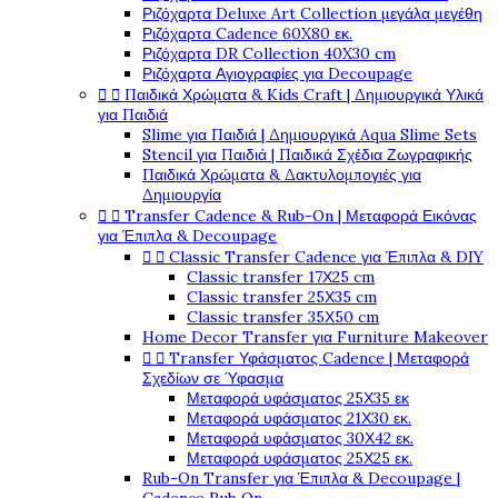
Ριζόχαρτα Deluxe Art Collection μεγάλα μεγέθη
Ριζόχαρτα Cadence 60X80 εκ.
Ριζόχαρτα DR Collection 40X30 cm
Ριζόχαρτα Αγιογραφίες για Decoupage


Παιδικά Χρώματα & Kids Craft | Δημιουργικά Υλικά
για Παιδιά
Slime για Παιδιά | Δημιουργικά Aqua Slime Sets
Stencil για Παιδιά | Παιδικά Σχέδια Ζωγραφικής
Παιδικά Χρώματα & Δακτυλομπογιές για
Δημιουργία


Transfer Cadence & Rub-On | Μεταφορά Εικόνας
για Έπιπλα & Decoupage


Classic Transfer Cadence για Έπιπλα & DIY
Classic transfer 17Χ25 cm
Classic transfer 25Χ35 cm
Classic transfer 35Χ50 cm
Home Decor Transfer για Furniture Makeover


Transfer Υφάσματος Cadence | Μεταφορά
Σχεδίων σε Ύφασμα
Μεταφορά υφάσματος 25Χ35 εκ
Μεταφορά υφάσματος 21Χ30 εκ.
Μεταφορά υφάσματος 30Χ42 εκ.
Μεταφορά υφάσματος 25Χ25 εκ.
Rub-On Transfer για Έπιπλα & Decoupage |