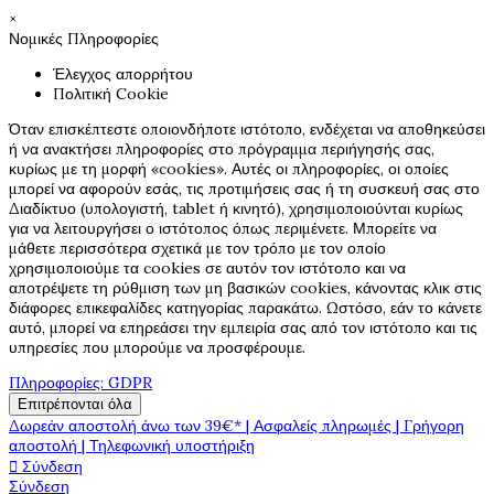
×
Νομικές Πληροφορίες
Έλεγχος απορρήτου
Πολιτική Cookie
Όταν επισκέπτεστε οποιονδήποτε ιστότοπο, ενδέχεται να αποθηκεύσει
ή να ανακτήσει πληροφορίες στο πρόγραμμα περιήγησής σας,
κυρίως με τη μορφή «cookies». Αυτές οι πληροφορίες, οι οποίες
μπορεί να αφορούν εσάς, τις προτιμήσεις σας ή τη συσκευή σας στο
Διαδίκτυο (υπολογιστή, tablet ή κινητό), χρησιμοποιούνται κυρίως
για να λειτουργήσει ο ιστότοπος όπως περιμένετε. Μπορείτε να
μάθετε περισσότερα σχετικά με τον τρόπο με τον οποίο
χρησιμοποιούμε τα cookies σε αυτόν τον ιστότοπο και να
αποτρέψετε τη ρύθμιση των μη βασικών cookies, κάνοντας κλικ στις
διάφορες επικεφαλίδες κατηγορίας παρακάτω. Ωστόσο, εάν το κάνετε
αυτό, μπορεί να επηρεάσει την εμπειρία σας από τον ιστότοπο και τις
υπηρεσίες που μπορούμε να προσφέρουμε.
Πληροφορίες: GDPR
Επιτρέπονται όλα
Δωρεάν αποστολή άνω των 39€* | Ασφαλείς πληρωμές | Γρήγορη
αποστολή | Τηλεφωνική υποστήριξη

Σύνδεση
Σύνδεση