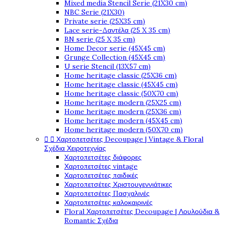
Mixed media Stencil Serie (21X30 cm)
NBC Serie (21X30)
Private serie (25X35 cm)
Lace serie-Δαντέλα (25 X 35 cm)
BN serie (25 X 35 cm)
Home Decor serie (45X45 cm)
Grunge Collection (45X45 cm)
U serie Stencil (13X57 cm)
Home heritage classic (25X36 cm)
Home heritage classic (45X45 cm)
Home heritage classic (50X70 cm)
Home heritage modern (25X25 cm)
Home heritage modern (25X36 cm)
Home heritage modern (45X45 cm)
Home heritage modern (50X70 cm)


Χαρτοπετσέτες Decoupage | Vintage & Floral
Σχέδια Χειροτεχνίας
Χαρτοπετσέτες διάφορες
Χαρτοπετσέτες vintage
Χαρτοπετσέτες παιδικές
Χαρτοπετσέτες Χριστουγεννιάτικες
Χαρτοπετσέτες Πασχαλινές
Χαρτοπετσέτες καλοκαιρινές
Floral Χαρτοπετσέτες Decoupage | Λουλούδια &
Romantic Σχέδια