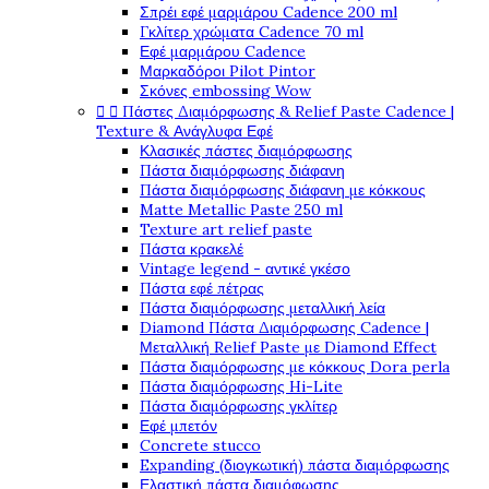
Σπρέι εφέ μαρμάρου Cadence 200 ml
Γκλίτερ χρώματα Cadence 70 ml
Εφέ μαρμάρου Cadence
Μαρκαδόροι Pilot Pintor
Σκόνες embossing Wow


Πάστες Διαμόρφωσης & Relief Paste Cadence |
Texture & Ανάγλυφα Εφέ
Κλασικές πάστες διαμόρφωσης
Πάστα διαμόρφωσης διάφανη
Πάστα διαμόρφωσης διάφανη με κόκκους
Matte Metallic Paste 250 ml
Texture art relief paste
Πάστα κρακελέ
Vintage legend - αντικέ γκέσο
Πάστα εφέ πέτρας
Πάστα διαμόρφωσης μεταλλική λεία
Diamond Πάστα Διαμόρφωσης Cadence |
Μεταλλική Relief Paste με Diamond Effect
Πάστα διαμόρφωσης με κόκκους Dora perla
Πάστα διαμόρφωσης Hi-Lite
Πάστα διαμόρφωσης γκλίτερ
Εφέ μπετόν
Concrete stucco
Expanding (διογκωτική) πάστα διαμόρφωσης
Ελαστική πάστα διαμόφωσης