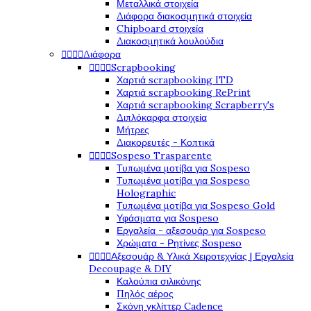
Μεταλλικά στοιχεία
Διάφορα διακοσμητικά στοιχεία
Chipboard στοιχεία
Διακοσμητικά λουλούδια




Διάφορα




Scrapbooking
Χαρτιά scrapbooking ITD
Χαρτιά scrapbooking RePrint
Χαρτιά scrapbooking Scrapberry's
Διπλόκαρφα στοιχεία
Μήτρες
Διακορευτές - Κοπτικά




Sospeso Trasparente
Τυπωμένα μοτίβα για Sospeso
Τυπωμένα μοτίβα για Sospeso
Holographic
Τυπωμένα μοτίβα για Sospeso Gold
Υφάσματα για Sospeso
Εργαλεία - αξεσουάρ για Sospeso
Χρώματα - Ρητίνες Sospeso




Αξεσουάρ & Υλικά Χειροτεχνίας | Εργαλεία
Decoupage & DIY
Καλούπια σιλικόνης
Πηλός αέρος
Σκόνη γκλίττερ Cadence