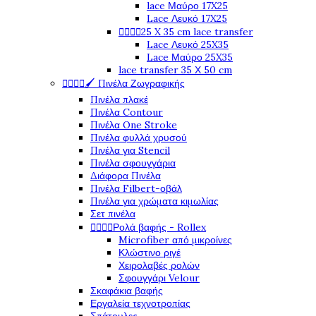
lace Μαύρο 17X25
Lace Λευκό 17X25




25 X 35 cm lace transfer
Lace Λευκό 25X35
Lace Μαύρο 25X35
lace transfer 35 Χ 50 cm




🖌️ Πινέλα Ζωγραφικής
Πινέλα πλακέ
Πινέλα Contour
Πινέλα One Stroke
Πινέλα φυλλά χρυσού
Πινέλα για Stencil
Πινέλα σφουγγάρια
Διάφορα Πινέλα
Πινέλα Filbert-οβάλ
Πινέλα για χρώματα κιμωλίας
Σετ πινέλα




Ρολά βαφής - Rollex
Microfiber από μικροίνες
Κλώστινο ριγέ
Χειρολαβές ρολών
Σφουγγάρι Velour
Σκαφάκια βαφής
Εργαλεία τεχνοτροπίας