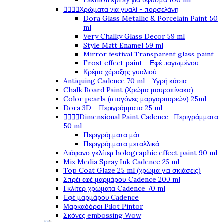
Fashion spray για ύφασμα 100 ml




Χρώματα για γυαλί - πορσελάνη
Dora Glass Metallic & Porcelain Paint 50
ml
Very Chalky Glass Decor 59 ml
Style Matt Enamel 59 ml
Mirror festival Transparent glass paint
Frost effect paint - Εφέ παγωμένου
Κρέμα χάραξης γυαλιού
Antiquing Cadence 70 ml - Υγρή κάσια
Chalk Board Paint (Χρώμα μαυροπίνακα)
Color pearls (σταγόνες μαργαριταριών) 25ml
Dora 3D - Περιγράμματα 25 ml




Dimensional Paint Cadence- Περιγράμματα
50 ml
Περιγράμματα μάτ
Περιγράμματα μεταλλικά
Διάφανο γκλίτερ holographic effect paint 90 ml
Mix Media Spray Ink Cadence 25 ml
Top Coat Glaze 25 ml (χρώμα για σκιάσεις)
Σπρέι εφέ μαρμάρου Cadence 200 ml
Γκλίτερ χρώματα Cadence 70 ml
Εφέ μαρμάρου Cadence
Μαρκαδόροι Pilot Pintor
Σκόνες embossing Wow