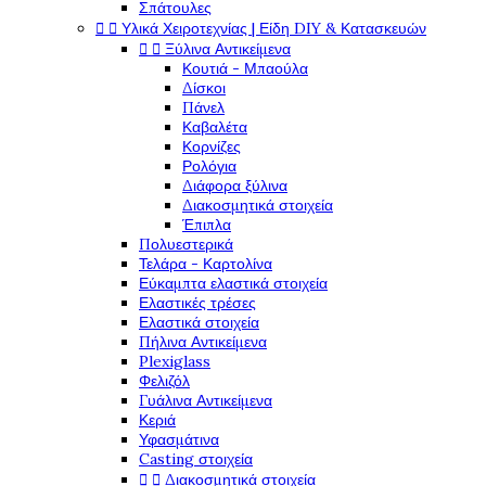
Σπάτουλες


Υλικά Χειροτεχνίας | Είδη DIY & Κατασκευών


Ξύλινα Αντικείμενα
Κουτιά - Μπαούλα
Δίσκοι
Πάνελ
Καβαλέτα
Κορνίζες
Ρολόγια
Διάφορα ξύλινα
Διακοσμητικά στοιχεία
Έπιπλα
Πολυεστερικά
Τελάρα - Καρτολίνα
Εύκαμπτα ελαστικά στοιχεία
Ελαστικές τρέσες
Ελαστικά στοιχεία
Πήλινα Αντικείμενα
Plexiglass
Φελιζόλ
Γυάλινα Αντικείμενα
Κεριά
Υφασμάτινα
Casting στοιχεία


Διακοσμητικά στοιχεία