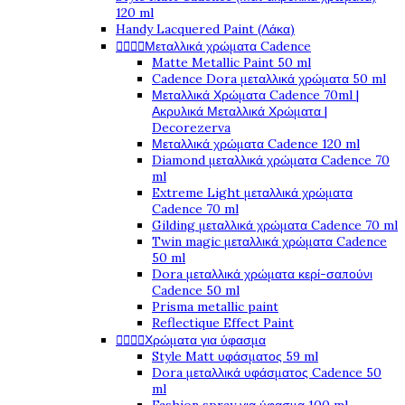
120 ml
Handy Lacquered Paint (Λάκα)




Μεταλλικά χρώματα Cadence
Matte Metallic Paint 50 ml
Cadence Dora μεταλλικά χρώματα 50 ml
Μεταλλικά Χρώματα Cadence 70ml |
Ακρυλικά Μεταλλικά Χρώματα |
Decorezerva
Μεταλλικά χρώματα Cadence 120 ml
Diamond μεταλλικά χρώματα Cadence 70
ml
Extreme Light μεταλλικά χρώματα
Cadence 70 ml
Gilding μεταλλικά χρώματα Cadence 70 ml
Twin magic μεταλλικά χρώματα Cadence
50 ml
Dora μεταλλικά χρώματα κερί-σαπούνι
Cadence 50 ml
Prisma metallic paint
Reflectique Effect Paint




Χρώματα για ύφασμα
Style Matt υφάσματος 59 ml
Dora μεταλλικά υφάσματος Cadence 50
ml