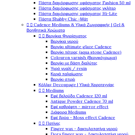
Πάστα διαμόρφωσης υφάσματος Fashion 50 ml
Πάστα διαμόρφωσης υφάσματος γκλίτερ
Πάστα διαμόρφωσης υφάσματος Hi-Lite
Πάστα Shabby Chic -Μάτ


Cadence Mediums & Υλικά Ζωγραφικής | Gel &
Βοηθητικά Χρώματα


Βερνίκια Φινιρίσματος
Βερνίκια νερού
Βερνίκι ultimate glaze Cadence
Βερνίκι πέτρας (aqua stone Cadence)
Colouron varnish (Βερνικόχρωμα)
Βερνίκι με βάση διαλύτες
Υγρό γυαλί / resin
Κεριά παλαίωσης
Βερνίκι σπρέι
Κόλλες Decoupage | Υλικά Χειροτεχνίας


Mediums
Εφέ βελούδο Cadence 120 ml
Antique Powder Cadence 70 ml
Εφέ καθρέφτη - mirror effect
Διάφορα Mediums
Εφέ βρύα - Moss effect Cadence


Πατίνες
Finger wax - δακτυλοπατίνα νερού
Dora finger wax - Δακτυλοπατίνα νερού