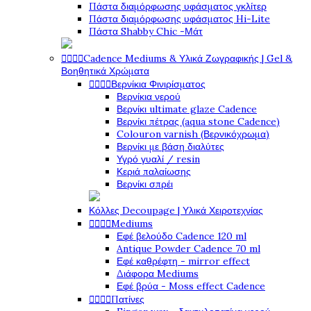
Πάστα διαμόρφωσης υφάσματος γκλίτερ
Πάστα διαμόρφωσης υφάσματος Hi-Lite
Πάστα Shabby Chic -Μάτ




Cadence Mediums & Υλικά Ζωγραφικής | Gel &
Βοηθητικά Χρώματα




Βερνίκια Φινιρίσματος
Βερνίκια νερού
Βερνίκι ultimate glaze Cadence
Βερνίκι πέτρας (aqua stone Cadence)
Colouron varnish (Βερνικόχρωμα)
Βερνίκι με βάση διαλύτες
Υγρό γυαλί / resin
Κεριά παλαίωσης
Βερνίκι σπρέι
Κόλλες Decoupage | Υλικά Χειροτεχνίας




Mediums
Εφέ βελούδο Cadence 120 ml
Antique Powder Cadence 70 ml
Εφέ καθρέφτη - mirror effect
Διάφορα Mediums
Εφέ βρύα - Moss effect Cadence




Πατίνες