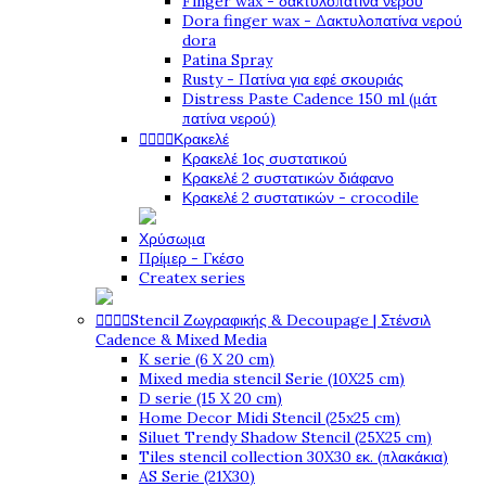
Finger wax - δακτυλοπατίνα νερού
Dora finger wax - Δακτυλοπατίνα νερού
dora
Patina Spray
Rusty - Πατίνα για εφέ σκουριάς
Distress Paste Cadence 150 ml (μάτ
πατίνα νερού)




Κρακελέ
Κρακελέ 1ος συστατικού
Κρακελέ 2 συστατικών διάφανο
Κρακελέ 2 συστατικών - crocodile
Χρύσωμα
Πρίμερ - Γκέσο
Createx series




Stencil Ζωγραφικής & Decoupage | Στένσιλ
Cadence & Mixed Media
K serie (6 X 20 cm)
Mixed media stencil Serie (10X25 cm)
D serie (15 X 20 cm)
Home Decor Midi Stencil (25x25 cm)
Siluet Trendy Shadow Stencil (25X25 cm)
Tiles stencil collection 30X30 εκ. (πλακάκια)
AS Serie (21X30)