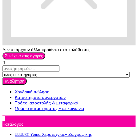
Δεν υπάρχουν άλλα προϊόντα στο καλάθι σας
Συνέχεια στις αγορές

αναζήτηση
Χονδρική πώληση
Καταστήματα συνεργατών
Τρόποι αποστολής & μεταφορικά
Ωράριο καταστήματος - επικοινωνία

Κατάλογος




🎨 Υλικά Χεροτεχνίας- Ζωγραφικής