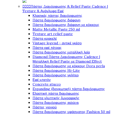




Πάστες Διαμόρφωσης & Relief Paste Cadence |
Texture & Ανάγλυφα Εφέ
Κλασικές πάστες διαμόρφωσης
Πάστα διαμόρφωσης διάφανη
Πάστα διαμόρφωσης διάφανη με κόκκους
Matte Metallic Paste 250 ml
Texture art relief paste
Πάστα κρακελέ
Vintage legend - αντικέ γκέσο
Πάστα εφέ πέτρας
Πάστα διαμόρφωσης μεταλλική λεία
Diamond Πάστα Διαμόρφωσης Cadence |
Μεταλλική Relief Paste με Diamond Effect
Πάστα διαμόρφωσης με κόκκους Dora perla
Πάστα διαμόρφωσης Hi-Lite
Πάστα διαμόρφωσης γκλίτερ
Εφέ μπετόν
Concrete stucco
Expanding (διογκωτική) πάστα διαμόρφωσης
Ελαστική πάστα διαμόφωσης
Πάστα γλυπτικής ζωγραφικής
Πάστα διαμόρφωσης mixion
Πάστες χιονιού
Πάστα διαμόρφωσης υφάσματος Fashion 50 ml