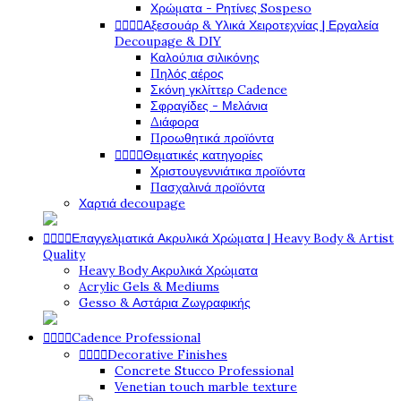
Χρώματα - Ρητίνες Sospeso




Αξεσουάρ & Υλικά Χειροτεχνίας | Εργαλεία
Decoupage & DIY
Καλούπια σιλικόνης
Πηλός αέρος
Σκόνη γκλίττερ Cadence
Σφραγίδες - Μελάνια
Διάφορα
Προωθητικά προϊόντα




Θεματικές κατηγορίες
Χριστουγεννιάτικα προϊόντα
Πασχαλινά προϊόντα
Χαρτιά decoupage




Επαγγελματικά Ακρυλικά Χρώματα | Heavy Body & Artist
Quality
Heavy Body Ακρυλικά Χρώματα
Acrylic Gels & Mediums
Gesso & Αστάρια Ζωγραφικής




Cadence Professional




Decorative Finishes
Concrete Stucco Professional
Venetian touch marble texture