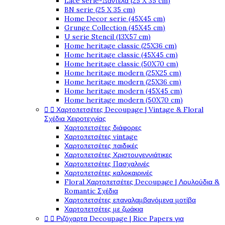
Lace serie-Δαντέλα (25 X 35 cm)
BN serie (25 X 35 cm)
Home Decor serie (45X45 cm)
Grunge Collection (45X45 cm)
U serie Stencil (13X57 cm)
Home heritage classic (25X36 cm)
Home heritage classic (45X45 cm)
Home heritage classic (50X70 cm)
Home heritage modern (25X25 cm)
Home heritage modern (25X36 cm)
Home heritage modern (45X45 cm)
Home heritage modern (50X70 cm)


Χαρτοπετσέτες Decoupage | Vintage & Floral
Σχέδια Χειροτεχνίας
Χαρτοπετσέτες διάφορες
Χαρτοπετσέτες vintage
Χαρτοπετσέτες παιδικές
Χαρτοπετσέτες Χριστουγεννιάτικες
Χαρτοπετσέτες Πασχαλινές
Χαρτοπετσέτες καλοκαιρινές
Floral Χαρτοπετσέτες Decoupage | Λουλούδια &
Romantic Σχέδια
Χαρτοπετσέτες επαναλαμβανόμενα μοτίβα
Χαρτοπετσέτες με ζωάκια


Ριζόχαρτα Decoupage | Rice Papers για