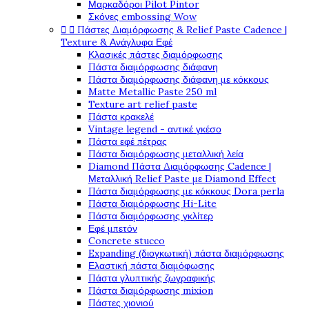
Μαρκαδόροι Pilot Pintor
Σκόνες embossing Wow


Πάστες Διαμόρφωσης & Relief Paste Cadence |
Texture & Ανάγλυφα Εφέ
Κλασικές πάστες διαμόρφωσης
Πάστα διαμόρφωσης διάφανη
Πάστα διαμόρφωσης διάφανη με κόκκους
Matte Metallic Paste 250 ml
Texture art relief paste
Πάστα κρακελέ
Vintage legend - αντικέ γκέσο
Πάστα εφέ πέτρας
Πάστα διαμόρφωσης μεταλλική λεία
Diamond Πάστα Διαμόρφωσης Cadence |
Μεταλλική Relief Paste με Diamond Effect
Πάστα διαμόρφωσης με κόκκους Dora perla
Πάστα διαμόρφωσης Hi-Lite
Πάστα διαμόρφωσης γκλίτερ
Εφέ μπετόν
Concrete stucco
Expanding (διογκωτική) πάστα διαμόρφωσης
Ελαστική πάστα διαμόφωσης
Πάστα γλυπτικής ζωγραφικής
Πάστα διαμόρφωσης mixion
Πάστες χιονιού