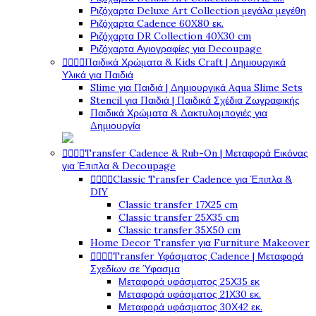
Ριζόχαρτα Deluxe Art Collection μεγάλα μεγέθη
Ριζόχαρτα Cadence 60X80 εκ.
Ριζόχαρτα DR Collection 40X30 cm
Ριζόχαρτα Αγιογραφίες για Decoupage




Παιδικά Χρώματα & Kids Craft | Δημιουργικά
Υλικά για Παιδιά
Slime για Παιδιά | Δημιουργικά Aqua Slime Sets
Stencil για Παιδιά | Παιδικά Σχέδια Ζωγραφικής
Παιδικά Χρώματα & Δακτυλομπογιές για
Δημιουργία




Transfer Cadence & Rub-On | Μεταφορά Εικόνας
για Έπιπλα & Decoupage




Classic Transfer Cadence για Έπιπλα &
DIY
Classic transfer 17Χ25 cm
Classic transfer 25Χ35 cm
Classic transfer 35Χ50 cm
Home Decor Transfer για Furniture Makeover




Transfer Υφάσματος Cadence | Μεταφορά
Σχεδίων σε Ύφασμα
Μεταφορά υφάσματος 25Χ35 εκ
Μεταφορά υφάσματος 21Χ30 εκ.
Μεταφορά υφάσματος 30Χ42 εκ.