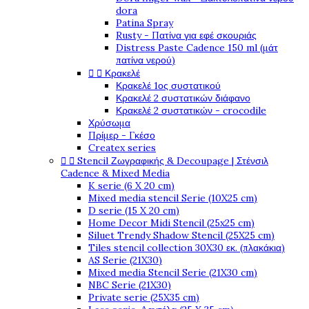
dora
Patina Spray
Rusty - Πατίνα για εφέ σκουριάς
Distress Paste Cadence 150 ml (μάτ
πατίνα νερού)


Κρακελέ
Κρακελέ 1ος συστατικού
Κρακελέ 2 συστατικών διάφανο
Κρακελέ 2 συστατικών - crocodile
Χρύσωμα
Πρίμερ - Γκέσο
Createx series


Stencil Ζωγραφικής & Decoupage | Στένσιλ
Cadence & Mixed Media
K serie (6 X 20 cm)
Mixed media stencil Serie (10X25 cm)
D serie (15 X 20 cm)
Home Decor Midi Stencil (25x25 cm)
Siluet Trendy Shadow Stencil (25X25 cm)
Tiles stencil collection 30X30 εκ. (πλακάκια)
AS Serie (21X30)
Mixed media Stencil Serie (21X30 cm)
NBC Serie (21X30)
Private serie (25X35 cm)