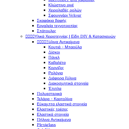
Κλώστινο ριγέ
Χειρολαβές ρολών
Σφουγγάρι Velour
Σκαφάκια βαφής
Εργαλεία τεχνοτροπίας
Σπάτουλες




Υλικά Χειροτεχνίας | Είδη DIY & Κατασκευών




Ξύλινα Αντικείμενα
Κουτιά - Μπαούλα
Δίσκοι
Πάνελ
Καβαλέτα
Κορνίζες
Ρολόγια
Διάφορα ξύλινα
Διακοσμητικά στοιχεία
Έπιπλα
Πολυεστερικά
Τελάρα - Καρτολίνα
Εύκαμπτα ελαστικά στοιχεία
Ελαστικές τρέσες
Ελαστικά στοιχεία
Πήλινα Αντικείμενα
Plexiglass