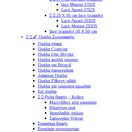
lace Μαύρο 17X25
Lace Λευκό 17X25


25 X 35 cm lace transfer
Lace Λευκό 25X35
Lace Μαύρο 25X35
lace transfer 35 Χ 50 cm


🖌️ Πινέλα Ζωγραφικής
Πινέλα πλακέ
Πινέλα Contour
Πινέλα One Stroke
Πινέλα φυλλά χρυσού
Πινέλα για Stencil
Πινέλα σφουγγάρια
Διάφορα Πινέλα
Πινέλα Filbert-οβάλ
Πινέλα για χρώματα κιμωλίας
Σετ πινέλα


Ρολά βαφής - Rollex
Microfiber από μικροίνες
Κλώστινο ριγέ
Χειρολαβές ρολών
Σφουγγάρι Velour
Σκαφάκια βαφής
Εργαλεία τεχνοτροπίας