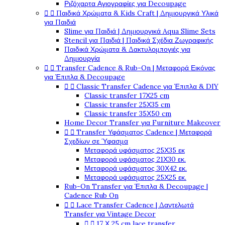
Ριζόχαρτα Αγιογραφίες για Decoupage


Παιδικά Χρώματα & Kids Craft | Δημιουργικά Υλικά
για Παιδιά
Slime για Παιδιά | Δημιουργικά Aqua Slime Sets
Stencil για Παιδιά | Παιδικά Σχέδια Ζωγραφικής
Παιδικά Χρώματα & Δακτυλομπογιές για
Δημιουργία


Transfer Cadence & Rub-On | Μεταφορά Εικόνας
για Έπιπλα & Decoupage


Classic Transfer Cadence για Έπιπλα & DIY
Classic transfer 17Χ25 cm
Classic transfer 25Χ35 cm
Classic transfer 35Χ50 cm
Home Decor Transfer για Furniture Makeover


Transfer Υφάσματος Cadence | Μεταφορά
Σχεδίων σε Ύφασμα
Μεταφορά υφάσματος 25Χ35 εκ
Μεταφορά υφάσματος 21Χ30 εκ.
Μεταφορά υφάσματος 30Χ42 εκ.
Μεταφορά υφάσματος 25Χ25 εκ.
Rub-On Transfer για Έπιπλα & Decoupage |
Cadence Rub On


Lace Transfer Cadence | Δαντελωτά
Transfer για Vintage Decor


17 Χ 25 cm lace transfer