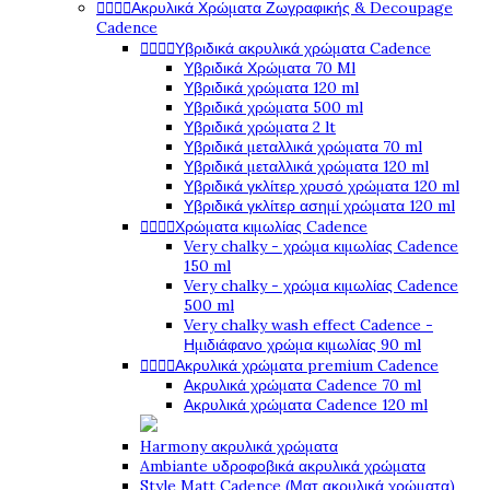




Ακρυλικά Χρώματα Ζωγραφικής & Decoupage
Cadence




Υβριδικά ακρυλικά χρώματα Cadence
Υβριδικά Χρώματα 70 Ml
Υβριδικά χρώματα 120 ml
Υβριδικά χρώματα 500 ml
Υβριδικά χρώματα 2 lt
Υβριδικά μεταλλικά χρώματα 70 ml
Υβριδικά μεταλλικά χρώματα 120 ml
Υβριδικά γκλίτερ χρυσό χρώματα 120 ml
Υβριδικά γκλίτερ ασημί χρώματα 120 ml




Χρώματα κιμωλίας Cadence
Very chalky - χρώμα κιμωλίας Cadence
150 ml
Very chalky - χρώμα κιμωλίας Cadence
500 ml
Very chalky wash effect Cadence -
Ημιδιάφανο χρώμα κιμωλίας 90 ml




Ακρυλικά χρώματα premium Cadence
Ακρυλικά χρώματα Cadence 70 ml
Ακρυλικά χρώματα Cadence 120 ml
Harmony ακρυλικά χρώματα
Ambiante υδροφοβικά ακρυλικά χρώματα
Style Matt Cadence (Ματ ακρυλικά χρώματα)