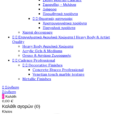
Σκόνη γκλίττερ Cadence
Σφραγίδες - Μελάνια
Διάφορα
Προωθητικά προϊόντα


Θεματικές κατηγορίες
Χριστουγεννιάτικα προϊόντα
Πασχαλινά προϊόντα
Χαρτιά decoupage


Επαγγελματικά Ακρυλικά Χρώματα | Heavy Body & Artist
Quality
Heavy Body Ακρυλικά Χρώματα
Acrylic Gels & Mediums
Gesso & Αστάρια Ζωγραφικής


Cadence Professional


Decorative Finishes
Concrete Stucco Professional
Venetian touch marble texture
Metallic Finishes

Σύνδεση
Σύνδεση
0
Καλάθι
0,00 €
Καλάθι αγορών (0)
Κλείσε