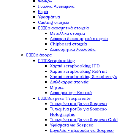
Φελιζόλ
Γυάλινα Αντικείμενα
Κεριά
Υφασμάτινα
Casting στοιχεία




Διακοσμητικά στοιχεία
Μεταλλικά στοιχεία
Διάφορα διακοσμητικά στοιχεία
Chipboard στοιχεία
Διακοσμητικά λουλούδια




Διάφορα




Scrapbooking
Χαρτιά scrapbooking ITD
Χαρτιά scrapbooking RePrint
Χαρτιά scrapbooking Scrapberry's
Διπλόκαρφα στοιχεία
Μήτρες
Διακορευτές - Κοπτικά




Sospeso Trasparente
Τυπωμένα μοτίβα για Sospeso
Τυπωμένα μοτίβα για Sospeso
Holographic
Τυπωμένα μοτίβα για Sospeso Gold
Υφάσματα για Sospeso
Εργαλεία - αξεσουάρ για Sospeso