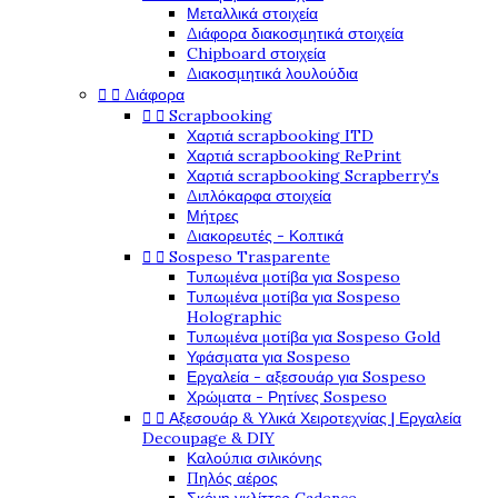
Μεταλλικά στοιχεία
Διάφορα διακοσμητικά στοιχεία
Chipboard στοιχεία
Διακοσμητικά λουλούδια


Διάφορα


Scrapbooking
Χαρτιά scrapbooking ITD
Χαρτιά scrapbooking RePrint
Χαρτιά scrapbooking Scrapberry's
Διπλόκαρφα στοιχεία
Μήτρες
Διακορευτές - Κοπτικά


Sospeso Trasparente
Τυπωμένα μοτίβα για Sospeso
Τυπωμένα μοτίβα για Sospeso
Holographic
Τυπωμένα μοτίβα για Sospeso Gold
Υφάσματα για Sospeso
Εργαλεία - αξεσουάρ για Sospeso
Χρώματα - Ρητίνες Sospeso


Αξεσουάρ & Υλικά Χειροτεχνίας | Εργαλεία
Decoupage & DIY
Καλούπια σιλικόνης
Πηλός αέρος