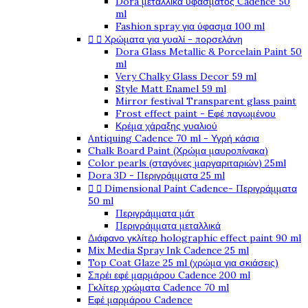
Dora μεταλλικά υφάσματος Cadence 50
ml
Fashion spray για ύφασμα 100 ml


Χρώματα για γυαλί - πορσελάνη
Dora Glass Metallic & Porcelain Paint 50
ml
Very Chalky Glass Decor 59 ml
Style Matt Enamel 59 ml
Mirror festival Transparent glass paint
Frost effect paint - Εφέ παγωμένου
Κρέμα χάραξης γυαλιού
Antiquing Cadence 70 ml - Υγρή κάσια
Chalk Board Paint (Χρώμα μαυροπίνακα)
Color pearls (σταγόνες μαργαριταριών) 25ml
Dora 3D - Περιγράμματα 25 ml


Dimensional Paint Cadence- Περιγράμματα
50 ml
Περιγράμματα μάτ
Περιγράμματα μεταλλικά
Διάφανο γκλίτερ holographic effect paint 90 ml
Mix Media Spray Ink Cadence 25 ml
Top Coat Glaze 25 ml (χρώμα για σκιάσεις)
Σπρέι εφέ μαρμάρου Cadence 200 ml
Γκλίτερ χρώματα Cadence 70 ml
Εφέ μαρμάρου Cadence