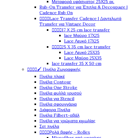
Μεταφορά υφάσματος 25Χ25 εκ.
Rub-On Transfer για Έπιπλα & Decoupage |
Cadence Rub On




Lace Transfer Cadence | Δαντελωτά
Transfer για Vintage Decor




17 Χ 25 cm lace transfer
lace Μαύρο 17X25
Lace Λευκό 17X25




25 X 35 cm lace transfer
Lace Λευκό 25X35
Lace Μαύρο 25X35
lace transfer 35 Χ 50 cm




🖌️ Πινέλα Ζωγραφικής
Πινέλα πλακέ
Πινέλα Contour
Πινέλα One Stroke
Πινέλα φυλλά χρυσού
Πινέλα για Stencil
Πινέλα σφουγγάρια
Διάφορα Πινέλα
Πινέλα Filbert-οβάλ
Πινέλα για χρώματα κιμωλίας
Σετ πινέλα




Ρολά βαφής - Rollex
Microfiber από μικροίνες