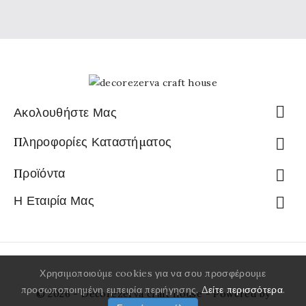

Ακολουθήστε Μας
Πληροφορίες Καταστήματος

Προϊόντα

Η Εταιρία Μας

Χρησιμοποιούμε cookies για να σου προσφέρουμε
προσωποποιημένη εμπειρία περιήγησης.
Δείτε περισσότερα
.
© 2026 - Decorezerva craft house - Powered by